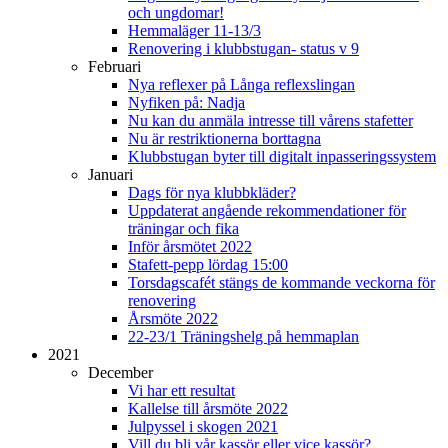
och ungdomar!
Hemmaläger 11-13/3
Renovering i klubbstugan- status v 9
Februari
Nya reflexer på Långa reflexslingan
Nyfiken på: Nadja
Nu kan du anmäla intresse till vårens stafetter
Nu är restriktionerna borttagna
Klubbstugan byter till digitalt inpasseringssystem
Januari
Dags för nya klubbkläder?
Uppdaterat angående rekommendationer för
träningar och fika
Inför årsmötet 2022
Stafett-pepp lördag 15:00
Torsdagscafét stängs de kommande veckorna för
renovering
Årsmöte 2022
22-23/1 Träningshelg på hemmaplan
2021
December
Vi har ett resultat
Kallelse till årsmöte 2022
Julpyssel i skogen 2021
Vill du bli vår kassör eller vice kassör?