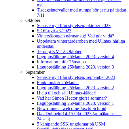
maj
Tisdagsintervaller med gympa börjar nu på tisdag
7/11
Oktober
Senaste nytt från styrelsen, oktober 2023
StOF-nytt #3-2023
Vintersäsongen närmar sig! Vad gör vi då?
Uppdatera vintergarderoben med Ullmax härliga
underställ
Terräng KM 12 Oktober
Laguppställning 25Manna 2023, version 4
Information inför 25manna
Laguppställning 25Manna 2023, version 3
September
Senaste nytt från styrelsen, september 2023
Funktionärer 25Manna
Laguppställning 25Manna 2023, version 2
Hjälp till och sälj Ullmax-kläder!
Vad har Simon Hector gjort i sommar?
Laguppställning 25Manna 2023, version 1
New runner - welcome Joschi Schmid
DalaDubbeln 14-15 Okt 2023 (anmälan senast
24 sep)
5 kämpande SSK ungdomar på USM