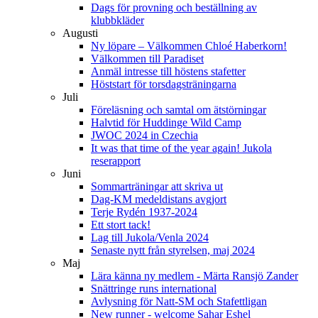
Dags för provning och beställning av
klubbkläder
Augusti
Ny löpare – Välkommen Chloé Haberkorn!
Välkommen till Paradiset
Anmäl intresse till höstens stafetter
Höststart för torsdagsträningarna
Juli
Föreläsning och samtal om ätstörningar
Halvtid för Huddinge Wild Camp
JWOC 2024 in Czechia
It was that time of the year again! Jukola
reserapport
Juni
Sommarträningar att skriva ut
Dag-KM medeldistans avgjort
Terje Rydén 1937-2024
Ett stort tack!
Lag till Jukola/Venla 2024
Senaste nytt från styrelsen, maj 2024
Maj
Lära känna ny medlem - Märta Ransjö Zander
Snättringe runs international
Avlysning för Natt-SM och Stafettligan
New runner - welcome Sahar Eshel