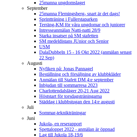
25manna ungdomslaget
September
25manna Flemingsberg- snart är det dags!
Sprintträning i Fullerstaparken
Terräng-KM för våra ungdomar och juniorer
Intresseanmälan Natti-natti 28/9
Starka insatser på SM stafetten
SM medeldistans JUnior och Senior
USM
DalaDubbeln 15 - 16 Okt 2022 (anmälan senast
22 Sep)
Augusti
Nyfiken på: Jonas Pannagel
Beställning och försäljning av klubbkläder
Anmälan till Stafett DM 4:e september
Inbjudan till sommarresa 2023
Charlottendalsläger 20-21 Aug 2022
Höststart för torsdagsträningarna
Städdag i klubbstugan den 14:e augusti
Juli
Sommar-teknikträningar
Juni
Jukola- en reserapport
Spettaloppet 2022 - anmälan är öppnad
Lag till Jukola 18-19/6