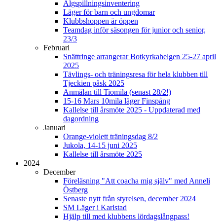
Älgspillningsinventering
Läger för barn och ungdomar
Klubbshoppen är öppen
Teamdag inför säsongen för junior och senior,
23/3
Februari
Snättringe arrangerar Botkyrkahelgen 25-27 april
2025
Tävlings- och träningsresa för hela klubben till
Tjeckien påsk 2025
Anmälan till Tiomila (senast 28/2!)
15-16 Mars 10mila läger Finspång
Kallelse till årsmöte 2025 - Uppdaterad med
dagordning
Januari
Orange-violett träningsdag 8/2
Jukola, 14-15 juni 2025
Kallelse till årsmöte 2025
2024
December
Föreläsning "Att coacha mig själv" med Anneli
Östberg
Senaste nytt från styrelsen, december 2024
SM Läger i Karlstad
Hjälp till med klubbens lördagslångpass!