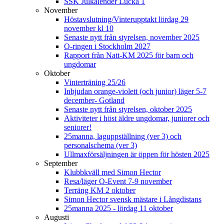
SSK Julkalender Lucka 1
November
Höstavslutning/Vinterupptakt lördag 29
november kl 10
Senaste nytt från styrelsen, november 2025
O-ringen i Stockholm 2027
Rapport från Natt-KM 2025 för barn och
ungdomar
Oktober
Vinterträning 25/26
Inbjudan orange-violett (och junior) läger 5-7
december- Gotland
Senaste nytt från styrelsen, oktober 2025
Aktiviteter i höst äldre ungdomar, juniorer och
seniorer!
25manna, laguppställning (ver 3) och
personalschema (ver 3)
Ullmaxförsäljningen är öppen för hösten 2025
September
Klubbkväll med Simon Hector
Resa/läger O-Event 7-9 november
Terräng KM 2 oktober
Simon Hector svensk mästare i Långdistans
25manna 2025 - lördag 11 oktober
Augusti