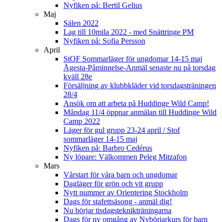
Nyfiken på: Bertil Gelius
Maj
Sälen 2022
Lag till 10mila 2022 - med Snättringe PM
Nyfiken på: Sofia Persson
April
StOF Sommarläger för ungdomar 14-15 maj
Ågesta-Påminnelse-Anmäl senaste nu på torsdag
kväll 28e
Försäljning av klubbkläder vid torsdagsträningen
28/4
Ansök om att arbeta på Huddinge Wild Camp!
Måndag 11/4 öppnar anmälan till Huddinge Wild
Camp 2022
Läger för gul grupp 23-24 april / Stof
sommarläger 14-15 maj
Nyfiken på: Barbro Cedérus
Ny löpare: Välkommen Peleg Mitzafon
Mars
Vårstart för våra barn och ungdomar
Dagläger för grön och vit grupp
Nytt nummer av Orientering Stockholm
Dags för stafettsäsong - anmäl dig!
Nu börjar tisdagsteknikträningarna
Dags för ny omgång av Nybörjarkurs för barn