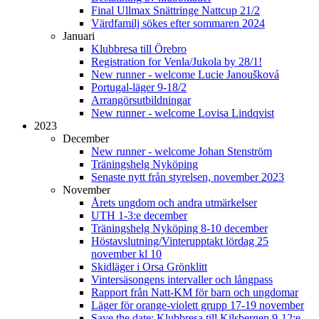
Final Ullmax Snättringe Nattcup 21/2
Värdfamilj sökes efter sommaren 2024
Januari
Klubbresa till Örebro
Registration for Venla/Jukola by 28/1!
New runner - welcome Lucie Janoušková
Portugal-läger 9-18/2
Arrangörsutbildningar
New runner - welcome Lovisa Lindqvist
2023
December
New runner - welcome Johan Stenström
Träningshelg Nyköping
Senaste nytt från styrelsen, november 2023
November
Årets ungdom och andra utmärkelser
UTH 1-3:e december
Träningshelg Nyköping 8-10 december
Höstavslutning/Vinterupptakt lördag 25
november kl 10
Skidläger i Orsa Grönklitt
Vintersäsongens intervaller och långpass
Rapport från Natt-KM för barn och ungdomar
Läger för orange-violett grupp 17-19 november
Save the date: Klubbresa till Kilsbergen 9-12:e