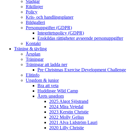
Stadgar
Riktlinjer
Policy
Kris- och handlingsplaner
Bildgalleri
Personuppgifter (GDPR)
Integritetspolicy (GDPR)
Enskildas rättigheter avseende personuppgifter
Kontakt
Träning & tävling
Årsplan
Träningar
Träningar att ladda ner
Pre Christmas Exercise Development Challenge
Elitinfo
Ungdom & junior
Bra att veta
Huddinge Wild Camp
Årets ungdom
2025 Algot Sjöstrand
2024 Mira Vejedal
2023 Kerstin Christie
2022 Molly Gelius
2021 Alva Lidström Lauri
2020 Lilly Christie