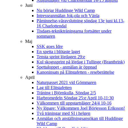
Augustiläger vid Charlottendal 14-15 augusti
Juni
Nu börjar Huddinge Wild Camp
Intresseanmälan Jok-ola och Vänla
Påminnelse-våravslutning söndag 13e juni kl.13-
16 Charlottendal
Tisdags-teknikträningarna fortsätter under
sommaren
Maj
SSK goes Idre
En spetta i blötaste laget
Tensta sprint lördagen 29:e
Kul skogssprint på lördag i Tullinge (Brantbrink)
Spettaloppet - anmälan är öppnad
Kanoninsats på Elitstafetten - reseberättelse
April
Naturpasset 2021 vid Gömmaren
Lag till Elitstafetten
Träning i Björnkulla, Söndag 2/5
Harbromedeln Söndag 25:e April 10-11:30
Välkommen till uppstartsläger 24/4 10-16
Ny löpare: Välkommen Joel Börjesson Eriksson!
Två träningar med SI i helgen
Anmälan och anställningsansökan till Huddinge
Wild Camp