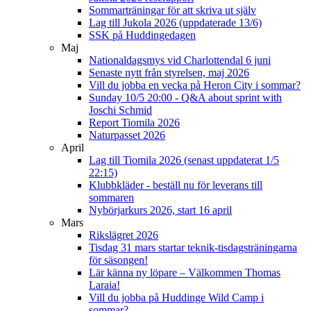
Sommarträningar för att skriva ut själv
Lag till Jukola 2026 (uppdaterade 13/6)
SSK på Huddingedagen
Maj
Nationaldagsmys vid Charlottendal 6 juni
Senaste nytt från styrelsen, maj 2026
Vill du jobba en vecka på Heron City i sommar?
Sunday 10/5 20:00 - Q&A about sprint with
Joschi Schmid
Report Tiomila 2026
Naturpasset 2026
April
Lag till Tiomila 2026 (senast uppdaterat 1/5
22:15)
Klubbkläder - beställ nu för leverans till
sommaren
Nybörjarkurs 2026, start 16 april
Mars
Rikslägret 2026
Tisdag 31 mars startar teknik-tisdagsträningarna
för säsongen!
Lär känna ny löpare – Välkommen Thomas
Laraia!
Vill du jobba på Huddinge Wild Camp i
sommar?