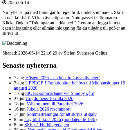
2026-06-14
Nu fyller vi på med träningar för eget bruk under sommaren. Skriv
ut och kör hårt! Vi kan även tipsa om Naturpasset i Gömmaren
Klicka länken "Träningar att ladda ned " Genom att logga in med
egen inloggning eller allmän inloggning får du tillgång till pdf-er att
skriva ut
Skapad: 2026-06-14 22:16:29 av Stefan Svensson Gelius
Senaste nyheterna
7 aug
Hösten 2026 – en höst full av aktiviteter!
7 aug
UPPROP!! Funktionärer behövs till Midnattsloppet 15
augusti 2026
1 aug
StOF:s sommarläger vid Sundby gård
27 jul
Ungdomens 10-mila 2026
18 jun
Välkommen till Paradiset 2026
16 jun
Jukola 2026 reserapport
14 jun
Sommarträningar för att skriva ut själv
8 jun
Lag till Jukola 2026 (uppdaterade 13/6)
8 jun
SSK på Huddingedagen
28 maj
Nationaldagsmys vid Charlottendal 6 juni