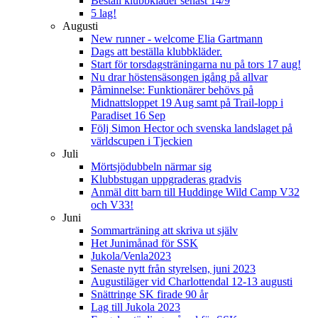
Beställ klubbkläder senast 14/9
5 lag!
Augusti
New runner - welcome Elia Gartmann
Dags att beställa klubbkläder.
Start för torsdagsträningarna nu på tors 17 aug!
Nu drar höstensäsongen igång på allvar
Påminnelse: Funktionärer behövs på
Midnattsloppet 19 Aug samt på Trail-lopp i
Paradiset 16 Sep
Följ Simon Hector och svenska landslaget på
världscupen i Tjeckien
Juli
Mörtsjödubbeln närmar sig
Klubbstugan uppgraderas gradvis
Anmäl ditt barn till Huddinge Wild Camp V32
och V33!
Juni
Sommarträning att skriva ut själv
Het Junimånad för SSK
Jukola/Venla2023
Senaste nytt från styrelsen, juni 2023
Augustiläger vid Charlottendal 12-13 augusti
Snättringe SK firade 90 år
Lag till Jukola 2023