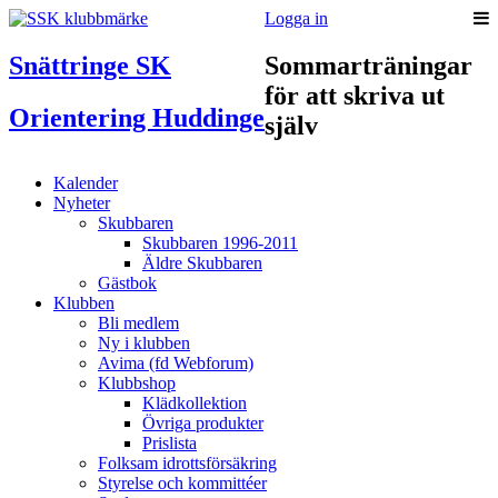
Logga in
Snättringe SK
Sommarträningar
för att skriva ut
Orientering Huddinge
själv
Kalender
Nyheter
Skubbaren
Skubbaren 1996-2011
Äldre Skubbaren
Gästbok
Klubben
Bli medlem
Ny i klubben
Avima (fd Webforum)
Klubbshop
Klädkollektion
Övriga produkter
Prislista
Folksam idrottsförsäkring
Styrelse och kommittéer