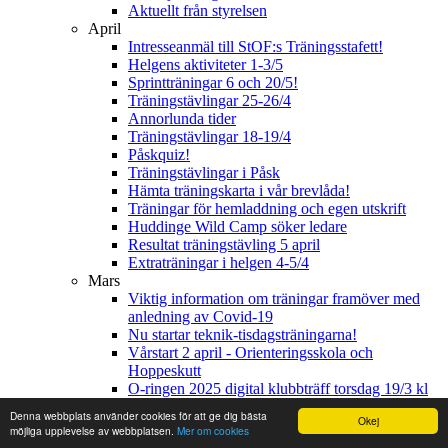
Aktuellt från styrelsen
April
Intresseanmäl till StOF:s Träningsstafett!
Helgens aktiviteter 1-3/5
Sprintträningar 6 och 20/5!
Träningstävlingar 25-26/4
Annorlunda tider
Träningstävlingar 18-19/4
Påskquiz!
Träningstävlingar i Påsk
Hämta träningskarta i vår brevlåda!
Träningar för hemladdning och egen utskrift
Huddinge Wild Camp söker ledare
Resultat träningstävling 5 april
Extraträningar i helgen 4-5/4
Mars
Viktig information om träningar framöver med
anledning av Covid-19
Nu startar teknik-tisdagsträningarna!
Vårstart 2 april - Orienteringsskola och
Hoppeskutt
O-ringen 2025 digital klubbträff torsdag 19/3 kl
19.45.
Denna webbplats använder cookies för att ge dig bästa
Okej
Vårens träningar och träningstips i coronatid
möjliga upplevelse av webbplatsen.
Mer om cookies
Angående coronaviruset och klubbens