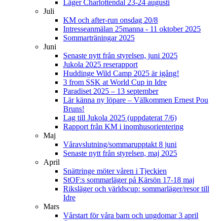
Läger Charlottendal 23-24 augusti
Juli
KM och after-run onsdag 20/8
Intresseanmälan 25manna - 11 oktober 2025
Sommarträningar 2025
Juni
Senaste nytt från styrelsen, juni 2025
Jukola 2025 reserapport
Huddinge Wild Camp 2025 är igång!
3 from SSK at World Cup in Idre
Paradiset 2025 – 13 september
Lär känna ny löpare – Välkommen Ernest Pou
Bruns!
Lag till Jukola 2025 (uppdaterat 7/6)
Rapport från KM i inomhusorientering
Maj
Våravslutning/sommarupptakt 8 juni
Senaste nytt från styrelsen, maj 2025
April
Snättringe möter våren i Tjeckien
StOF:s sommarläger på Kärsön 17-18 maj
Riksläger och världscup: sommarläger/resor till
Idre
Mars
Vårstart för våra barn och ungdomar 3 april