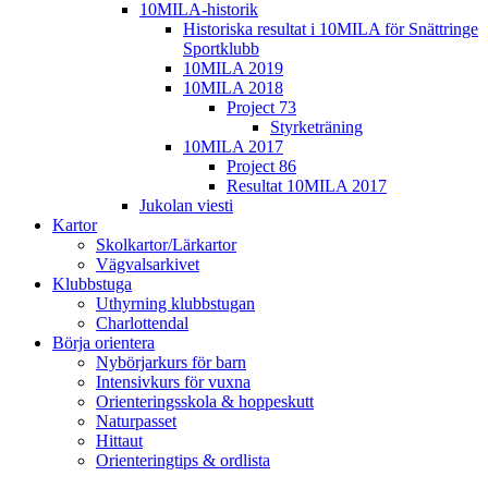
10MILA-historik
Historiska resultat i 10MILA för Snättringe
Sportklubb
10MILA 2019
10MILA 2018
Project 73
Styrketräning
10MILA 2017
Project 86
Resultat 10MILA 2017
Jukolan viesti
Kartor
Skolkartor/Lärkartor
Vägvalsarkivet
Klubbstuga
Uthyrning klubbstugan
Charlottendal
Börja orientera
Nybörjarkurs för barn
Intensivkurs för vuxna
Orienteringsskola & hoppeskutt
Naturpasset
Hittaut
Orienteringtips & ordlista