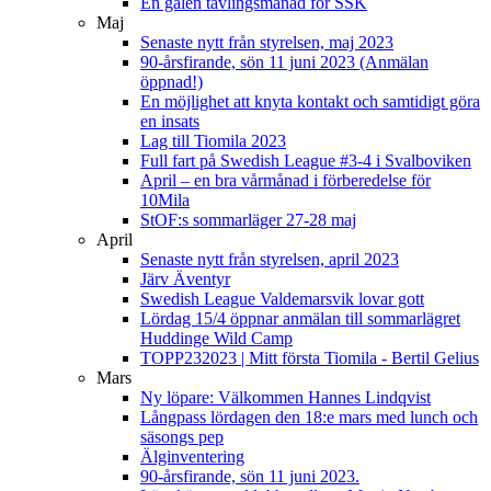
En galen tävlingsmånad för SSK
Maj
Senaste nytt från styrelsen, maj 2023
90-årsfirande, sön 11 juni 2023 (Anmälan
öppnad!)
En möjlighet att knyta kontakt och samtidigt göra
en insats
Lag till Tiomila 2023
Full fart på Swedish League #3-4 i Svalboviken
April – en bra vårmånad i förberedelse för
10Mila
StOF:s sommarläger 27-28 maj
April
Senaste nytt från styrelsen, april 2023
Järv Äventyr
Swedish League Valdemarsvik lovar gott
Lördag 15/4 öppnar anmälan till sommarlägret
Huddinge Wild Camp
TOPP232023 | Mitt första Tiomila - Bertil Gelius
Mars
Ny löpare: Välkommen Hannes Lindqvist
Långpass lördagen den 18:e mars med lunch och
säsongs pep
Älginventering
90-årsfirande, sön 11 juni 2023.