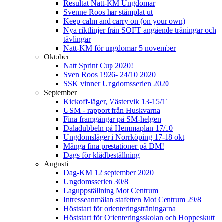
Resultat Natt-KM Ungdomar
Svenne Roos har stämplat ut
Keep calm and carry on (on your own)
Nya riktlinjer från SOFT angående träningar och
tävlingar
Natt-KM för ungdomar 5 november
Oktober
Natt Sprint Cup 2020!
Sven Roos 1926- 24/10 2020
SSK vinner Ungdomsserien 2020
September
Kickoff-läger, Västervik 13-15/11
USM - rapport från Huskvarna
Fina framgångar på SM-helgen
Daladubbeln på Hemmaplan 17/10
Ungdomsläger i Norrköping 17-18 okt
Många fina prestationer på DM!
Dags för klädbeställning
Augusti
Dag-KM 12 september 2020
Ungdomsserien 30/8
Laguppställning Mot Centrum
Intresseanmälan stafetten Mot Centrum 29/8
Höststart för orienteringsträningarna
Höststart för Orienteringsskolan och Hoppeskutt