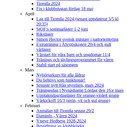
Tiomila 2024
Fix i klubbstugan lördag 18 maj
April
Lag till Tiomila 2024 (senast uppdaterat 3/5 kl
20:35)
StOF:s sommarläger 1-2 juni
Riksläger
Simon Hector svensk mästare i nattorientering
Extraträning i Älvsjöskogen 20/4 och gult
vårläger
Vårstart för våra barn och ungdomar 11/4
Tränings och tävlingsprogrammet för våren
Stabil start på säsongen
Mars
Nybörjarkurs för alla åldrar
Du behövs som funktionär!
Senaste nytt från styrelsen, mars 2024
Träningsdag i Nynäshamn Lördag den 16:e mars
Upptaktsdag/dagläger för orange-violett grupp
Vårkickoff 16/3 (grön, vit och gul grupp)
Februari
Anmälan till Tiomila senast 29/2
Daminfo - Våren 2024
Yngve Hedberg 1928-2024
Beställning av klubbkläder