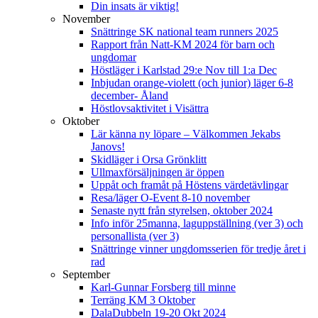
Din insats är viktig!
November
Snättringe SK national team runners 2025
Rapport från Natt-KM 2024 för barn och
ungdomar
Höstläger i Karlstad 29:e Nov till 1:a Dec
Inbjudan orange-violett (och junior) läger 6-8
december- Åland
Höstlovsaktivitet i Visättra
Oktober
Lär känna ny löpare – Välkommen Jekabs
Janovs!
Skidläger i Orsa Grönklitt
Ullmaxförsäljningen är öppen
Uppåt och framåt på Höstens värdetävlingar
Resa/läger O-Event 8-10 november
Senaste nytt från styrelsen, oktober 2024
Info inför 25manna, laguppställning (ver 3) och
personallista (ver 3)
Snättringe vinner ungdomsserien för tredje året i
rad
September
Karl-Gunnar Forsberg till minne
Terräng KM 3 Oktober
DalaDubbeln 19-20 Okt 2024