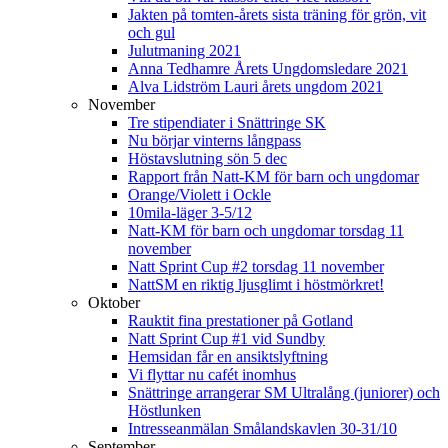
Jakten på tomten-årets sista träning för grön, vit
och gul
Julutmaning 2021
Anna Tedhamre Årets Ungdomsledare 2021
Alva Lidström Lauri årets ungdom 2021
November
Tre stipendiater i Snättringe SK
Nu börjar vinterns långpass
Höstavslutning sön 5 dec
Rapport från Natt-KM för barn och ungdomar
Orange/Violett i Ockle
10mila-läger 3-5/12
Natt-KM för barn och ungdomar torsdag 11
november
Natt Sprint Cup #2 torsdag 11 november
NattSM en riktig ljusglimt i höstmörkret!
Oktober
Rauktit fina prestationer på Gotland
Natt Sprint Cup #1 vid Sundby
Hemsidan får en ansiktslyftning
Vi flyttar nu cafét inomhus
Snättringe arrangerar SM Ultralång (juniorer) och
Höstlunken
Intresseanmälan Smålandskavlen 30-31/10
September