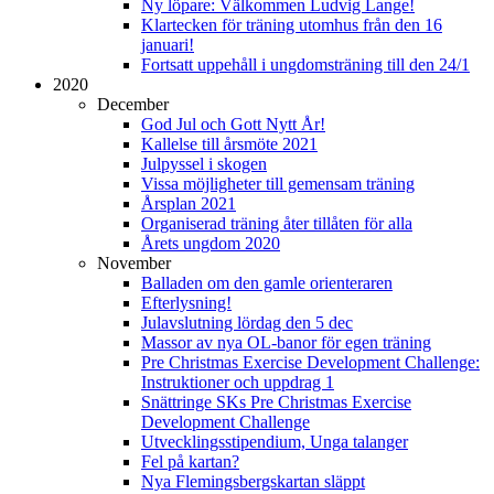
Ny löpare: Välkommen Ludvig Lange!
Klartecken för träning utomhus från den 16
januari!
Fortsatt uppehåll i ungdomsträning till den 24/1
2020
December
God Jul och Gott Nytt År!
Kallelse till årsmöte 2021
Julpyssel i skogen
Vissa möjligheter till gemensam träning
Årsplan 2021
Organiserad träning åter tillåten för alla
Årets ungdom 2020
November
Balladen om den gamle orienteraren
Efterlysning!
Julavslutning lördag den 5 dec
Massor av nya OL-banor för egen träning
Pre Christmas Exercise Development Challenge:
Instruktioner och uppdrag 1
Snättringe SKs Pre Christmas Exercise
Development Challenge
Utvecklingsstipendium, Unga talanger
Fel på kartan?
Nya Flemingsbergskartan släppt