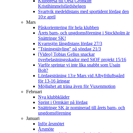
Klubbresa till Orsa Grönklitt
Kristihimmelsfärdshelgen
Svartvik medeldistans med sportident lördag den
10:e april
Mars
Påskorientering för hela klubben
Årets barn- och ungdomsförening i Stockholm är
Snättringe SK!
Kvarnsjön långdistans lördag 27/3
"Träningstävling" på söndag 21/3
[Video] Tobias Gelius snackar
överbelastningsskador med StOF projekt 15/16
Varför sprintar vi inte lika snabbt som Usain
Bolt?
Lördagsträning 13:e Mars vid Albyfriluftsgård
för 13-16 åringar
Möjlighet att träna även för Vuxenmotion
Februari
Nya klubbkläder
Sprint i Ormkärr på lördag
Snättringe SK är nominerad till årets barn- och
ungdomsförening
Januari
Inför årsmötet
Årsmöte