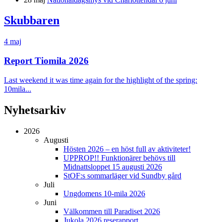
Skubbaren
4 maj
Report Tiomila 2026
Last weekend it was time again for the highlight of the spring:
10mila...
Nyhetsarkiv
2026
Augusti
Hösten 2026 – en höst full av aktiviteter!
UPPROP!! Funktionärer behövs till
Midnattsloppet 15 augusti 2026
StOF:s sommarläger vid Sundby gård
Juli
Ungdomens 10-mila 2026
Juni
Välkommen till Paradiset 2026
Jukola 2026 reserapport