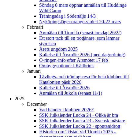
Söndag 8 mars öppnar anmälan till Huddinge
Wild Camp
Träningsdag i Södertälje 14/3
Nyköpingsläger orange-violett 20-22 mars
Februari
Anmälan till Tiomila (senast torsdag 26/2!)
Ett stort tack till en trotjänare, som lämnar
styrelsen
Årets ungdom 2025
Kallelse till Årsmöte 2026 (med dagordning)
O-ringen-info efter Årsmötet 17 feb
Ombyggnationer i Källbrink
Januari
Tävlings- och träningsresa för hela klubben till
Katalonien påsk 2026
Kallelse till Årsmöte 2026
Anmälan till Jukola (senast 11/1)
2025
December
Vad händer i klubben 2026?
SSK Julkalender Lucka 24 - Olika är bra
SSK Julkalender Lucka 23 - Svensk mästare
SSK Julkalender Lucka 22 - spontanidrott
Historien om Tristan vid Tiomila 2025 -