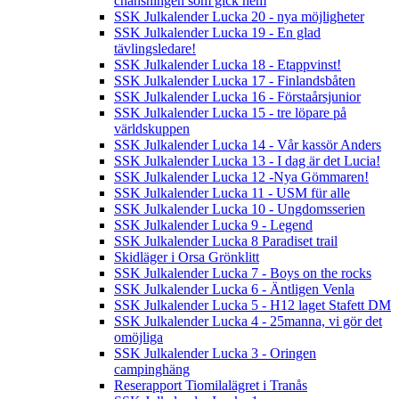
chansningen som gick hem
SSK Julkalender Lucka 20 - nya möjligheter
SSK Julkalender Lucka 19 - En glad
tävlingsledare!
SSK Julkalender Lucka 18 - Etappvinst!
SSK Julkalender Lucka 17 - Finlandsbåten
SSK Julkalender Lucka 16 - Förstaårsjunior
SSK Julkalender Lucka 15 - tre löpare på
världskuppen
SSK Julkalender Lucka 14 - Vår kassör Anders
SSK Julkalender Lucka 13 - I dag är det Lucia!
SSK Julkalender Lucka 12 -Nya Gömmaren!
SSK Julkalender Lucka 11 - USM für alle
SSK Julkalender Lucka 10 - Ungdomsserien
SSK Julkalender Lucka 9 - Legend
SSK Julkalender Lucka 8 Paradiset trail
Skidläger i Orsa Grönklitt
SSK Julkalender Lucka 7 - Boys on the rocks
SSK Julkalender Lucka 6 - Äntligen Venla
SSK Julkalender Lucka 5 - H12 laget Stafett DM
SSK Julkalender Lucka 4 - 25manna, vi gör det
omöjliga
SSK Julkalender Lucka 3 - Oringen
campinghäng
Reserapport Tiomilalägret i Tranås