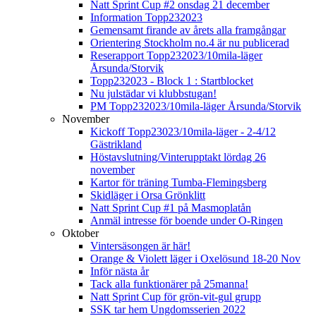
Natt Sprint Cup #2 onsdag 21 december
Information Topp232023
Gemensamt firande av årets alla framgångar
Orientering Stockholm no.4 är nu publicerad
Reserapport Topp232023/10mila-läger
Årsunda/Storvik
Topp232023 - Block 1 : Startblocket
Nu julstädar vi klubbstugan!
PM Topp232023/10mila-läger Årsunda/Storvik
November
Kickoff Topp23023/10mila-läger - 2-4/12
Gästrikland
Höstavslutning/Vinterupptakt lördag 26
november
Kartor för träning Tumba-Flemingsberg
Skidläger i Orsa Grönklitt
Natt Sprint Cup #1 på Masmoplatån
Anmäl intresse för boende under O-Ringen
Oktober
Vintersäsongen är här!
Orange & Violett läger i Oxelösund 18-20 Nov
Inför nästa år
Tack alla funktionärer på 25manna!
Natt Sprint Cup för grön-vit-gul grupp
SSK tar hem Ungdomsserien 2022