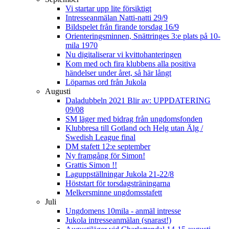
Vi startar upp lite försiktigt
Intresseanmälan Natti-natti 29/9
Bildspelet från firande torsdag 16/9
Orienteringsminnen, Snättringes 3:e plats på 10-
mila 1970
Nu digitaliserar vi kvittohanteringen
Kom med och fira klubbens alla positiva
händelser under året, så här långt
Löparnas ord från Jukola
Augusti
Daladubbeln 2021 Blir av: UPPDATERING
09/08
SM läger med bidrag från ungdomsfonden
Klubbresa till Gotland och Helg utan Älg /
Swedish League final
DM stafett 12:e september
Ny framgång för Simon!
Grattis Simon !!
Laguppställningar Jukola 21-22/8
Höststart för torsdagsträningarna
Melkersminne ungdomsstafett
Juli
Ungdomens 10mila - anmäl intresse
Jukola intresseanmälan (snarast!)