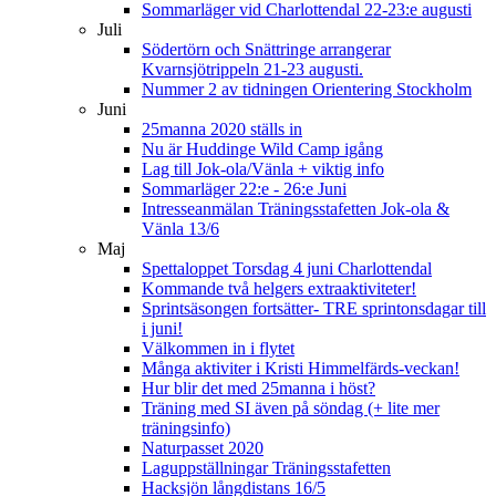
Sommarläger vid Charlottendal 22-23:e augusti
Juli
Södertörn och Snättringe arrangerar
Kvarnsjötrippeln 21-23 augusti.
Nummer 2 av tidningen Orientering Stockholm
Juni
25manna 2020 ställs in
Nu är Huddinge Wild Camp igång
Lag till Jok-ola/Vänla + viktig info
Sommarläger 22:e - 26:e Juni
Intresseanmälan Träningsstafetten Jok-ola &
Vänla 13/6
Maj
Spettaloppet Torsdag 4 juni Charlottendal
Kommande två helgers extraaktiviteter!
Sprintsäsongen fortsätter- TRE sprintonsdagar till
i juni!
Välkommen in i flytet
Många aktiviter i Kristi Himmelfärds-veckan!
Hur blir det med 25manna i höst?
Träning med SI även på söndag (+ lite mer
träningsinfo)
Naturpasset 2020
Laguppställningar Träningsstafetten
Hacksjön långdistans 16/5