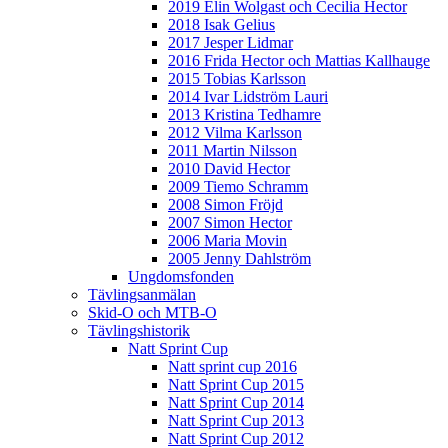
2019 Elin Wolgast och Cecilia Hector
2018 Isak Gelius
2017 Jesper Lidmar
2016 Frida Hector och Mattias Kallhauge
2015 Tobias Karlsson
2014 Ivar Lidström Lauri
2013 Kristina Tedhamre
2012 Vilma Karlsson
2011 Martin Nilsson
2010 David Hector
2009 Tiemo Schramm
2008 Simon Fröjd
2007 Simon Hector
2006 Maria Movin
2005 Jenny Dahlström
Ungdomsfonden
Tävlingsanmälan
Skid-O och MTB-O
Tävlingshistorik
Natt Sprint Cup
Natt sprint cup 2016
Natt Sprint Cup 2015
Natt Sprint Cup 2014
Natt Sprint Cup 2013
Natt Sprint Cup 2012