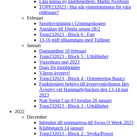
Lära känna ny klubbmedlem: Martin Norrbom
TOPP232023 | Hur går vinterträningen för våra
elitlöpare?
Februari
Sportlovsträning i Gömmarskogen
Anmälan till 10mila senast 28/2
Topp232023 - Block 6 : Fart
13-16 träff tillsammans med Tullinge
Januari
Damsamling 18 februari
Topp232023 - Block 5 : Uthållighet
Vuxenkurs maj 2023
Dags för klubbkläder
Vårens äventyr!
Topp232023 - Block 4 : Orienteering Basics
Funktionärer behövs till äventyrstävlingen Järv
Äventyr vid Hammarbybacken den 13-14 maj
2023
Natt Sprint Cup #3 torsdag 26 januari
Topp232023 - Block 3 : Uthållighet
2022
December
Inbjudan till sommarresa till Swiss O Week 2023
Klubbmatch 14 januari
Topp232023 - Block 2 : Styrka/Power