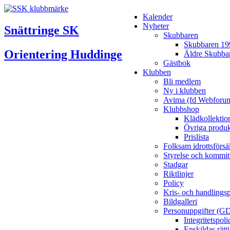
Kalender
Nyheter
Snättringe SK
Skubbaren
Skubbaren 19
Orientering Huddinge
Äldre Skubba
Gästbok
Klubben
Bli medlem
Ny i klubben
Avima (fd Webforu
Klubbshop
Klädkollektio
Övriga produk
Prislista
Folksam idrottsförsä
Styrelse och kommit
Stadgar
Riktlinjer
Policy
Kris- och handlings
Bildgalleri
Personuppgifter (G
Integritetspo
Enskildas rätt