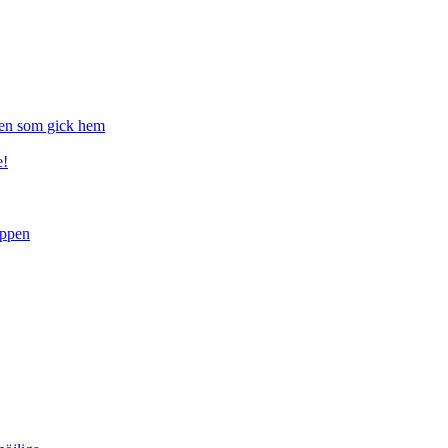
gen som gick hem
e!
uppen