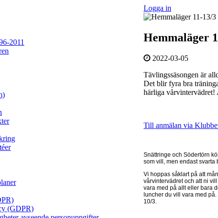
Logga in
Hemmaläger 1
96-2011
ren
2022-03-05
Tävlingssäsongen är alld
Det blir fyra bra tränin
härliga vårvintervädret!
m)
n
ter
Till anmälan via Klubbe
kring
téer
Snättringe och Södertörn kör
som vill, men endast svarta
Vi hoppas såklart på att mån
vårvintervädret och att ni vi
planer
vara med på allt eller bara 
luncher du vill vara med på.
DPR)
10/3.
licy (GDPR)
igheter avseende personuppgifter