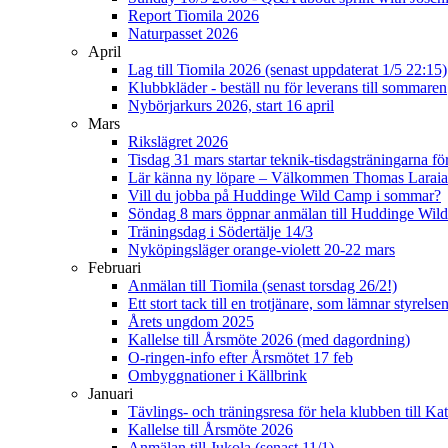
Report Tiomila 2026
Naturpasset 2026
April
Lag till Tiomila 2026 (senast uppdaterat 1/5 22:15)
Klubbkläder - beställ nu för leverans till sommaren
Nybörjarkurs 2026, start 16 april
Mars
Rikslägret 2026
Tisdag 31 mars startar teknik-tisdagsträningarna fö
Lär känna ny löpare – Välkommen Thomas Laraia
Vill du jobba på Huddinge Wild Camp i sommar?
Söndag 8 mars öppnar anmälan till Huddinge Wi
Träningsdag i Södertälje 14/3
Nyköpingsläger orange-violett 20-22 mars
Februari
Anmälan till Tiomila (senast torsdag 26/2!)
Ett stort tack till en trotjänare, som lämnar styrelse
Årets ungdom 2025
Kallelse till Årsmöte 2026 (med dagordning)
O-ringen-info efter Årsmötet 17 feb
Ombyggnationer i Källbrink
Januari
Tävlings- och träningsresa för hela klubben till K
Kallelse till Årsmöte 2026
Anmälan till Jukola (senast 11/1)