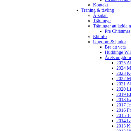
Kontakt
Träning & tävling
Årsplan
Träningar
Träningar att ladda n
Pre Christmas
Elitinfo
Ungdom & junior
Bra att veta
Huddinge Wi
Årets ungdom
2025 Al
2024 Mi
2023 Ke
2022 Mo
2021 Al
2020 Li
2019 El
2018 Is
2017 Je
2016 Fr
2015 To
2014 Iv
2013 Kr