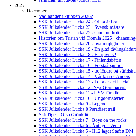
2025
December
Vad händer i klubben 2026?
SSK Julkalender Lucka 24 - Olika är bra
SSK Julkalender Lucka 23 - Svensk mästare
SSK Julkalender Lucka 22 - spontanidrott
Historien om Tristan vid Tiomila 2025 - chansnin
SSK Julkalender Lucka 20 - nya möjligheter
SSK Julkalender Lucka 19 - En glad tävlingsledar
SSK Julkalender Lucka 18 - Etappvinst!
SSK Julkalender Lucka 17 - Finlandsbåten
SSK Julkalender Lucka 16 - Förstaårsjunior
SSK Julkalender Lucka 15 - tre löpare på världsk
SSK Julkalender Lucka 14 - Vår kassör Anders
SSK Julkalender Lucka 13 - I dag är det Lucia!
SSK Julkalender Lucka 12 -Nya Gömmaren!
SSK Julkalender Lucka 11 - USM für alle
SSK Julkalender Lucka 10 - Ungdomsserien
SSK Julkalender Lucka 9 - Legend
SSK Julkalender Lucka 8 Paradiset trail
Skidläger i Orsa Grönklitt
SSK Julkalender Lucka 7 - Boys on the rocks
SSK Julkalender Lucka 6 - Äntligen Venla
SSK Julkalender Lucka 5 - H12 laget Stafett DM