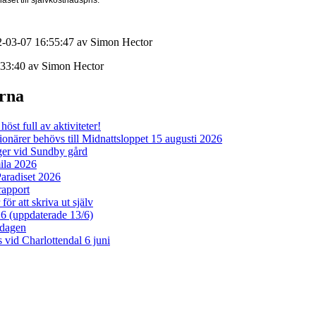
2-03-07 16:55:47 av Simon Hector
:33:40 av Simon Hector
erna
öst full av aktiviteter!
ärer behövs till Midnattsloppet 15 augusti 2026
er vid Sundby gård
la 2026
aradiset 2026
rapport
ör att skriva ut själv
26 (uppdaterade 13/6)
dagen
vid Charlottendal 6 juni