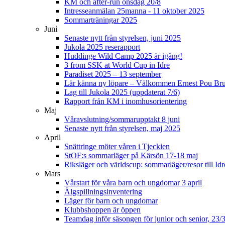
KM och after-run onsdag 20/8
Intresseanmälan 25manna - 11 oktober 2025
Sommarträningar 2025
Juni
Senaste nytt från styrelsen, juni 2025
Jukola 2025 reserapport
Huddinge Wild Camp 2025 är igång!
3 from SSK at World Cup in Idre
Paradiset 2025 – 13 september
Lär känna ny löpare – Välkommen Ernest Pou Br
Lag till Jukola 2025 (uppdaterat 7/6)
Rapport från KM i inomhusorientering
Maj
Våravslutning/sommarupptakt 8 juni
Senaste nytt från styrelsen, maj 2025
April
Snättringe möter våren i Tjeckien
StOF:s sommarläger på Kärsön 17-18 maj
Riksläger och världscup: sommarläger/resor till Idr
Mars
Vårstart för våra barn och ungdomar 3 april
Älgspillningsinventering
Läger för barn och ungdomar
Klubbshoppen är öppen
Teamdag inför säsongen för junior och senior, 23/