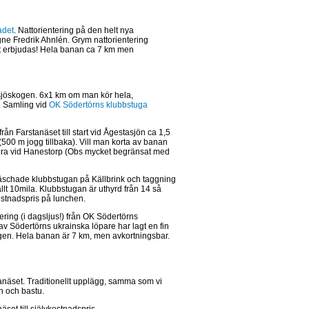
adet
. Nattorientering på den helt nya
egne Fredrik Ahnlén. Grym nattorientering
tt erbjudas! Hela banan ca 7 km men
rtsjöskogen. 6x1 km om man kör hela,
m. Samling vid
OK Södertörns klubbstuga
 från Farstanäset till start vid Ågestasjön ca 1,5
500 m jogg tillbaka). Vill man korta av banan
kera vid Hanestorp (Obs mycket begränsat med
äschade klubbstugan på Källbrink och taggning
llt 10mila. Klubbstugan är uthyrd från 14 så
kostnadspris på lunchen.
ring (i dagsljus!) från OK Södertörns
v Södertörns ukrainska löpare har lagt en fin
en. Hela banan är 7 km, men avkortningsbar.
anäset. Traditionellt upplägg, samma som vi
h och bastu.
set till självkostnadspris.