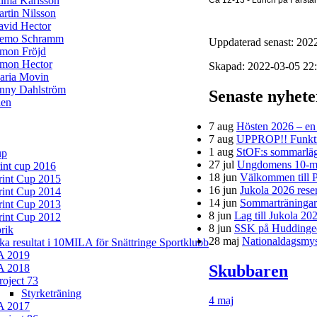
lma Karlsson
rtin Nilsson
avid Hector
iemo Schramm
Uppdaterad senast: 202
imon Fröjd
imon Hector
Skapad: 2022-03-05 22
aria Movin
enny Dahlström
Senaste nyhet
en
7 aug
Hösten 2026 – en h
7 aug
UPPROP!! Funktion
1 aug
StOF:s sommarläg
up
27 jul
Ungdomens 10-mi
rint cup 2016
18 jun
Välkommen till P
rint Cup 2015
16 jun
Jukola 2026 rese
rint Cup 2014
14 jun
Sommarträningar f
rint Cup 2013
8 jun
Lag till Jukola 20
rint Cup 2012
8 jun
SSK på Huddinge
rik
28 maj
Nationaldagsmys 
ska resultat i 10MILA för Snättringe Sportklubb
A 2019
Skubbaren
A 2018
roject 73
Styrketräning
4 maj
A 2017