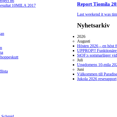
roject 86
Report Tiomila 20
esultat 10MILA 2017
Last weekend it was time
Nyhetsarkiv
gan
2026
Augusti
Hösten 2026 – en höst ful
rn
UPPROP!! Funktionärer 
na
StOF:s sommarläger vi
 hoppeskutt
Juli
Ungdomens 10-mila 20
Juni
lista
Välkommen till Paradis
Jukola 2026 reserapport
i Schmid