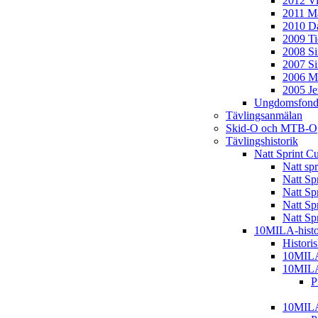
2012 Vi
2011 Ma
2010 D
2009 T
2008 S
2007 S
2006 M
2005 J
Ungdomsfond
Tävlingsanmälan
Skid-O och MTB-O
Tävlingshistorik
Natt Sprint C
Natt sp
Natt Sp
Natt Sp
Natt Sp
Natt Sp
10MILA-histo
Histori
10MIL
10MIL
P
10MIL