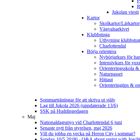
P
R
Jukolan viesti
Kartor
Skolkartor/Lärkartor
Vägvalsarkivet
Klubbstuga
Uthyrning klubbstu
Charlottendal
Börja orientera
Nybörjarkurs för ba
Intensivkurs för vux
Orienteringsskola &
Naturpasset
Hittaut
Orienteringtips & ord
Sommarträningar för att skriva ut själv
Lag till Jukola 2026 (uppdaterade 13/6)
SSK på Huddingedagen
Maj
Nationaldagsmys vid Charlottendal 6 juni
Senaste nytt från styrelsen, maj 2026
Vill du jobba en vecka på Heron City i sommar?
Sunday 10/5 20:00 - Q&A about sprint with Josch