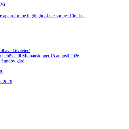
26
 again for the highlight of the spring: 10mila...
l av aktiviteter!
behövs till Midnattsloppet 15 augusti 2026
d Sundby gård
26
et 2026