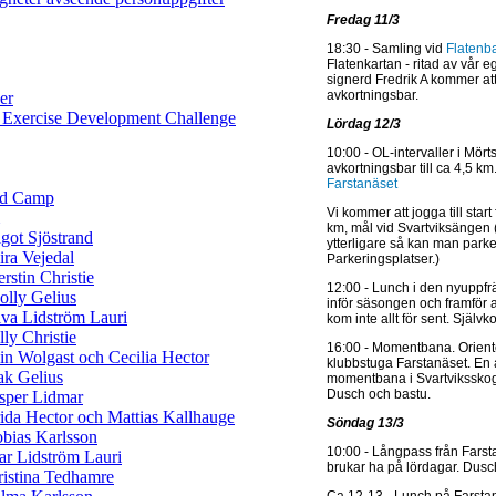
Fredag 11/3
18:30 - Samling vid
Flatenb
Flatenkartan - ritad av vår 
signerd Fredrik A kommer a
avkortningsbar.
er
 Exercise Development Challenge
Lördag 12/3
10:00 - OL-intervaller i Mö
avkortningsbar till ca 4,5 k
Farstanäset
ld Camp
Vi kommer att jogga till start
km, mål vid Svartviksängen (
got Sjöstrand
ytterligare så kan man par
ra Vejedal
Parkeringsplatser.)
rstin Christie
12:00 - Lunch i den nyuppfr
lly Gelius
inför säsongen och framför a
va Lidström Lauri
kom inte allt för sent. Själv
lly Christie
16:00 - Momentbana. Oriente
in Wolgast och Cecilia Hector
klubbstuga Farstanäset. En a
ak Gelius
momentbana i Svartviksskog
Dusch och bastu.
sper Lidmar
ida Hector och Mattias Kallhauge
Söndag 13/3
bias Karlsson
10:00 - Långpass från Farst
ar Lidström Lauri
brukar ha på lördagar. Dusc
istina Tedhamre
Ca 12-13 - Lunch på Farstanä