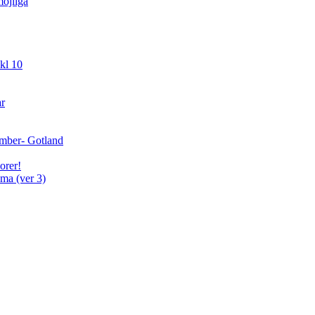
öjliga
kl 10
ar
cember- Gotland
orer!
ma (ver 3)