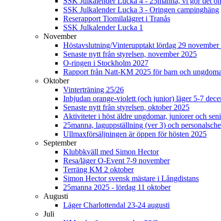
SSK Julkalender Lucka 4 - 25manna, vi gör det om
SSK Julkalender Lucka 3 - Oringen campinghäng
Reserapport Tiomilalägret i Tranås
SSK Julkalender Lucka 1
November
Höstavslutning/Vinterupptakt lördag 29 november 
Senaste nytt från styrelsen, november 2025
O-ringen i Stockholm 2027
Rapport från Natt-KM 2025 för barn och ungdom
Oktober
Vinterträning 25/26
Inbjudan orange-violett (och junior) läger 5-7 de
Senaste nytt från styrelsen, oktober 2025
Aktiviteter i höst äldre ungdomar, juniorer och seni
25manna, laguppställning (ver 3) och personalsche
Ullmaxförsäljningen är öppen för hösten 2025
September
Klubbkväll med Simon Hector
Resa/läger O-Event 7-9 november
Terräng KM 2 oktober
Simon Hector svensk mästare i Långdistans
25manna 2025 - lördag 11 oktober
Augusti
Läger Charlottendal 23-24 augusti
Juli