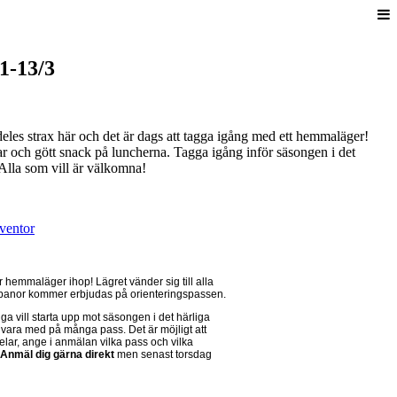
1-13/3
eles strax här och det är dags att tagga igång med ett hemmaläger!
gar och gött snack på luncherna. Tagga igång inför säsongen i det
 Alla som vill är välkomna!
ventor
 hemmaläger ihop! Lägret vänder sig till alla
 banor kommer erbjudas på orienteringspassen.
ga vill starta upp mot säsongen i det härliga
ll vara med på många pass. Det är möjligt att
delar, ange i anmälan vilka pass och vilka
Anmäl dig gärna direkt
men senast torsdag