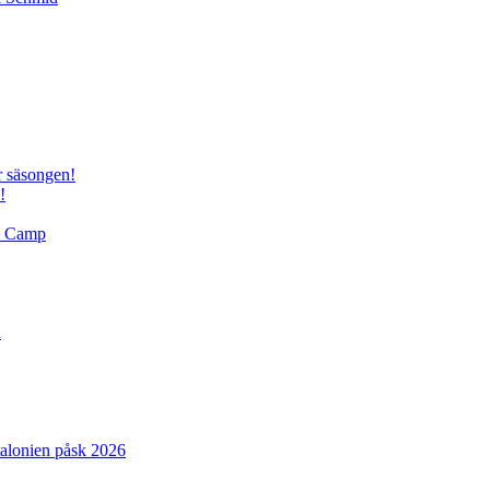
r säsongen!
!
ld Camp
n
atalonien påsk 2026