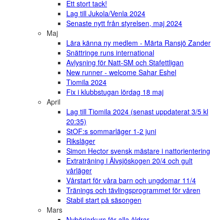
Ett stort tack!
Lag till Jukola/Venla 2024
Senaste nytt från styrelsen, maj 2024
Maj
Lära känna ny medlem - Märta Ransjö Zander
Snättringe runs international
Avlysning för Natt-SM och Stafettligan
New runner - welcome Sahar Eshel
Tiomila 2024
Fix i klubbstugan lördag 18 maj
April
Lag till Tiomila 2024 (senast uppdaterat 3/5 kl
20:35)
StOF:s sommarläger 1-2 juni
Riksläger
Simon Hector svensk mästare i nattorientering
Extraträning i Älvsjöskogen 20/4 och gult
vårläger
Vårstart för våra barn och ungdomar 11/4
Tränings och tävlingsprogrammet för våren
Stabil start på säsongen
Mars
Nybörjarkurs för alla åldrar