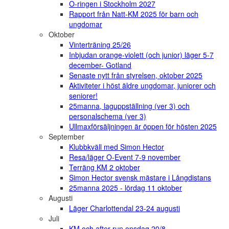
O-ringen i Stockholm 2027
Rapport från Natt-KM 2025 för barn och
ungdomar
Oktober
Vinterträning 25/26
Inbjudan orange-violett (och junior) läger 5-7
december- Gotland
Senaste nytt från styrelsen, oktober 2025
Aktiviteter i höst äldre ungdomar, juniorer och
seniorer!
25manna, laguppställning (ver 3) och
personalschema (ver 3)
Ullmaxförsäljningen är öppen för hösten 2025
September
Klubbkväll med Simon Hector
Resa/läger O-Event 7-9 november
Terräng KM 2 oktober
Simon Hector svensk mästare i Långdistans
25manna 2025 - lördag 11 oktober
Augusti
Läger Charlottendal 23-24 augusti
Juli
KM och after-run onsdag 20/8