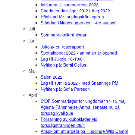
Inbjudan till sommarresa 2023
Charlottendalsläger 20-21 Aug 2022
Höststart för torsdagsträningarna
Städdag i klubbstugan den 14:e augusti
Juli
Sommar-teknikträningar
Juni
Jukola- en reserapport
Spettaloppet 2022 - anmälan är öppnad
Lag till Jukola 18-19/6
Nyfiken på: Bertil Gelius
Maj
Sälen 2022
Lag till 10mila 2022 - med Snättringe PM
Nyfiken på: Sofia Persson
April
StOF Sommarläger för ungdomar 14-15 maj
Ågesta-Påminnelse-Anmäl senaste nu på
torsdag kväll 28e
Försäljning av klubbkläder vid
torsdagsträningen 28/4
Ansök om att arbeta på Huddinge Wild Camp!