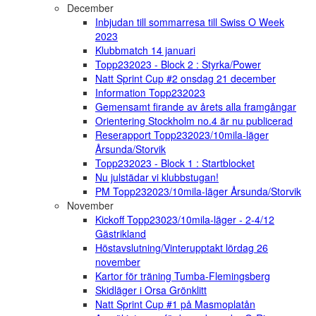
December
Inbjudan till sommarresa till Swiss O Week
2023
Klubbmatch 14 januari
Topp232023 - Block 2 : Styrka/Power
Natt Sprint Cup #2 onsdag 21 december
Information Topp232023
Gemensamt firande av årets alla framgångar
Orientering Stockholm no.4 är nu publicerad
Reserapport Topp232023/10mila-läger
Årsunda/Storvik
Topp232023 - Block 1 : Startblocket
Nu julstädar vi klubbstugan!
PM Topp232023/10mila-läger Årsunda/Storvik
November
Kickoff Topp23023/10mila-läger - 2-4/12
Gästrikland
Höstavslutning/Vinterupptakt lördag 26
november
Kartor för träning Tumba-Flemingsberg
Skidläger i Orsa Grönklitt
Natt Sprint Cup #1 på Masmoplatån