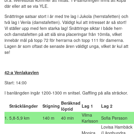
bl.a. liveresultat kommer att hittas. TV-sändningen finns att köpa
där eller att se via YLE.
Snättringe satsar stort i år med tre lag i Jukola (herrstafetten) och
två lag i Venla (damstafetten). Väldigt kul att intresset är så stort!
Vi ställer upp med fem starka lag! Snättringe siktar i både herr-
och damstafetten på att slå sina placeringar från 10mila, vilket
innebär mål på topp 72 för herrarna och topp 111 för damerna.
Lagen är som oftast de senaste åren väldigt unga, vilket är kul att
se!
42:a Venlakavlen
Start: 14:00
I banlängden ingår 1200-1300 m snitsel. Gaffling på alla sträckor.
Beräknad
Sträcklängder
Stigning
Lag 1
Lag 2
löptid
Vilma
1.
5,8-5,9 km
140 m
40 min
Sofia Persson
Karlsson
Lovisa Hambäck
Monica
(Långhundra