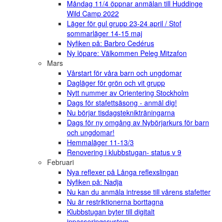
Måndag 11/4 öppnar anmälan till Huddinge
Wild Camp 2022
Läger för gul grupp 23-24 april / Stof
sommarläger 14-15 maj
Nyfiken på: Barbro Cedérus
Ny löpare: Välkommen Peleg Mitzafon
Mars
Vårstart för våra barn och ungdomar
Dagläger för grön och vit grupp
Nytt nummer av Orientering Stockholm
Dags för stafettsäsong - anmäl dig!
Nu börjar tisdagsteknikträningarna
Dags för ny omgång av Nybörjarkurs för barn
och ungdomar!
Hemmaläger 11-13/3
Renovering i klubbstugan- status v 9
Februari
Nya reflexer på Långa reflexslingan
Nyfiken på: Nadja
Nu kan du anmäla intresse till vårens stafetter
Nu är restriktionerna borttagna
Klubbstugan byter till digitalt
inpasseringssystem