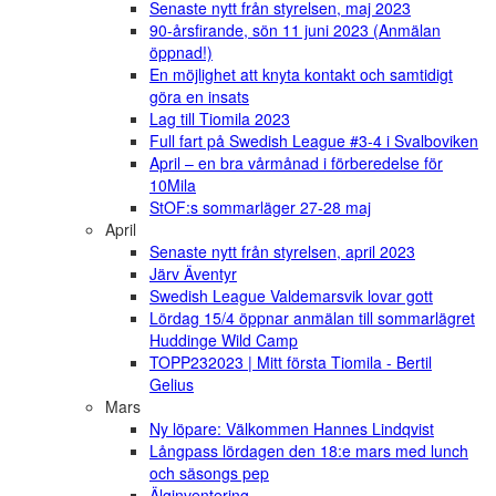
Senaste nytt från styrelsen, maj 2023
90-årsfirande, sön 11 juni 2023 (Anmälan
öppnad!)
En möjlighet att knyta kontakt och samtidigt
göra en insats
Lag till Tiomila 2023
Full fart på Swedish League #3-4 i Svalboviken
April – en bra vårmånad i förberedelse för
10Mila
StOF:s sommarläger 27-28 maj
April
Senaste nytt från styrelsen, april 2023
Järv Äventyr
Swedish League Valdemarsvik lovar gott
Lördag 15/4 öppnar anmälan till sommarlägret
Huddinge Wild Camp
TOPP232023 | Mitt första Tiomila - Bertil
Gelius
Mars
Ny löpare: Välkommen Hannes Lindqvist
Långpass lördagen den 18:e mars med lunch
och säsongs pep
Älginventering