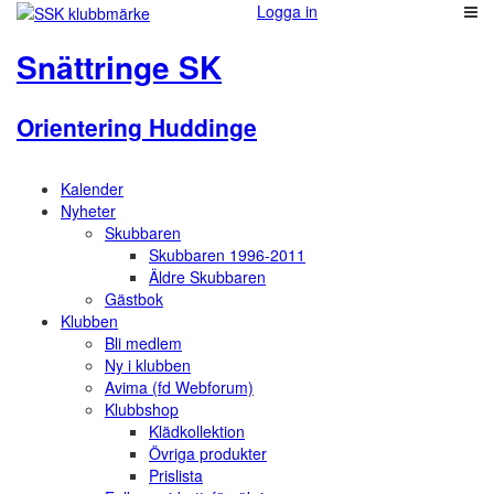
Logga in
Snättringe SK
Orientering Huddinge
Kalender
Nyheter
Skubbaren
Skubbaren 1996-2011
Äldre Skubbaren
Gästbok
Klubben
Bli medlem
Ny i klubben
Avima (fd Webforum)
Klubbshop
Klädkollektion
Övriga produkter
Prislista