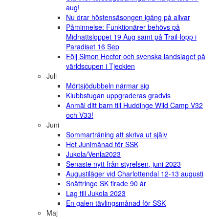
aug!
Nu drar höstensäsongen igång på allvar
Påminnelse: Funktionärer behövs på
Midnattsloppet 19 Aug samt på Trail-lopp i
Paradiset 16 Sep
Följ Simon Hector och svenska landslaget på
världscupen i Tjeckien
Juli
Mörtsjödubbeln närmar sig
Klubbstugan uppgraderas gradvis
Anmäl ditt barn till Huddinge Wild Camp V32
och V33!
Juni
Sommarträning att skriva ut själv
Het Junimånad för SSK
Jukola/Venla2023
Senaste nytt från styrelsen, juni 2023
Augustiläger vid Charlottendal 12-13 augusti
Snättringe SK firade 90 år
Lag till Jukola 2023
En galen tävlingsmånad för SSK
Maj