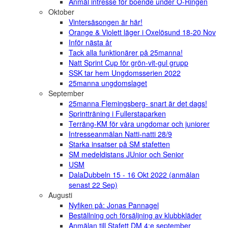
Anmäl intresse för boende under O-Ringen
Oktober
Vintersäsongen är här!
Orange & Violett läger i Oxelösund 18-20 Nov
Inför nästa år
Tack alla funktionärer på 25manna!
Natt Sprint Cup för grön-vit-gul grupp
SSK tar hem Ungdomsserien 2022
25manna ungdomslaget
September
25manna Flemingsberg- snart är det dags!
Sprintträning i Fullerstaparken
Terräng-KM för våra ungdomar och juniorer
Intresseanmälan Natti-natti 28/9
Starka insatser på SM stafetten
SM medeldistans JUnior och Senior
USM
DalaDubbeln 15 - 16 Okt 2022 (anmälan
senast 22 Sep)
Augusti
Nyfiken på: Jonas Pannagel
Beställning och försäljning av klubbkläder
Anmälan till Stafett DM 4:e september