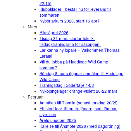
22:15)
Klubbkläder - beställ nu för leverans till
sommaren
Nybörjarkurs 2026, start 16 april
Mars
Rikslägret 2026
Tisdag 31 mars startar teknik-
tisdagsträningarna för säsongen!
Lär känna ny löpare – Välkommen Thomas
Laraia!
Vill du jobba på Huddinge Wild Camp i
sommar?
Söndag 8 mars öppnar anmälan till Huddinge
Wild Camp
Träningsdag i Södertälje 14/3
Nyköpingsläger orange-violett 20-22 mars
Februari
Anmälan till Tiomila (senast torsdag 26/2!)
Ett stort tack till en trotjänare, som lämnar
styrelsen
Årets ungdom 2025
Kallelse till Årsmöte 2026 (med dagordning)