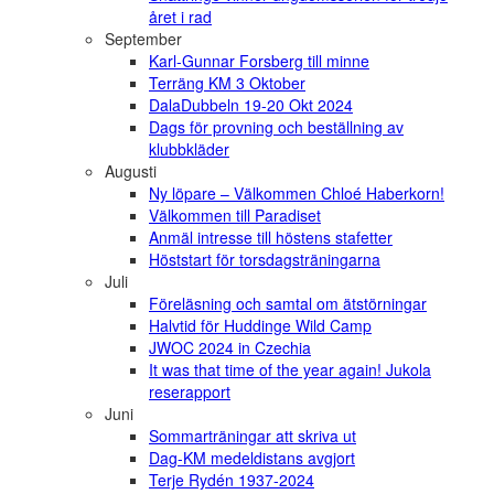
året i rad
September
Karl-Gunnar Forsberg till minne
Terräng KM 3 Oktober
DalaDubbeln 19-20 Okt 2024
Dags för provning och beställning av
klubbkläder
Augusti
Ny löpare – Välkommen Chloé Haberkorn!
Välkommen till Paradiset
Anmäl intresse till höstens stafetter
Höststart för torsdagsträningarna
Juli
Föreläsning och samtal om ätstörningar
Halvtid för Huddinge Wild Camp
JWOC 2024 in Czechia
It was that time of the year again! Jukola
reserapport
Juni
Sommarträningar att skriva ut
Dag-KM medeldistans avgjort
Terje Rydén 1937-2024