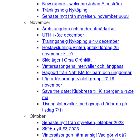
New runner - welcome Johan Stenström
Träningshelg Nyköping
Senaste nytt från styrelsen, november 2023
November
Årets ungdom och andra utmärkelser
UTH 1-3:e december
Träningshelg Nyköping 8-10 december
Höstavslutning/Vinterupptakt lördag 25
november kl 10
Skidläger i Orsa Grönklitt
Vintersäsongens intervaller och långpass
Rapport från Natt-KM för barn och ungdomar
Läger för orange-violett grupp 17-19
november
Save the date: Klubbresa till Kilsbergen 9-12:e
maj
Tisdagsintervaller med gympa börjar nu på
tisdag 7/11
Oktober
Senaste nytt från styrelsen, oktober 2023
StOF-nytt #3-2023
Vintersäsongen närmar sig! Vad gör vi då?