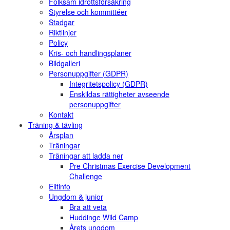
Folksam idrottsförsäkring
Styrelse och kommittéer
Stadgar
Riktlinjer
Policy
Kris- och handlingsplaner
Bildgalleri
Personuppgifter (GDPR)
Integritetspolicy (GDPR)
Enskildas rättigheter avseende
personuppgifter
Kontakt
Träning & tävling
Årsplan
Träningar
Träningar att ladda ner
Pre Christmas Exercise Development
Challenge
Elitinfo
Ungdom & junior
Bra att veta
Huddinge Wild Camp
Årets ungdom