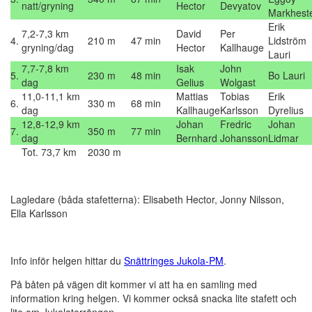
natt/gryning
Hector
Devyatov
Markhest
Erik
7,2-7,3 km
David
Per
4.
210 m
47 min
Lidström
gryning/dag
Hector
Kallhauge
Lauri
7,7-7,8 km
Isak
John
5.
230 m
48 min
Bo Lauri
dag
Gelius
Wolgast
11,0-11,1 km
Mattias
Tobias
Erik
6.
330 m
68 min
dag
Kallhauge
Karlsson
Dyrelius
12,8-12,9 km
Johan
Fredric
Johan
7.
350 m
77 min
dag
Bernhard
Johansson
Lidmar
Tot. 73,7 km
2030 m
Lagledare (båda stafetterna): Elisabeth Hector, Jonny Nilsson,
Ella Karlsson
Info inför helgen hittar du
Snättringes Jukola-PM
.
På båten på vägen dit kommer vi att ha en samling med
information kring helgen. Vi kommer också snacka lite stafett och