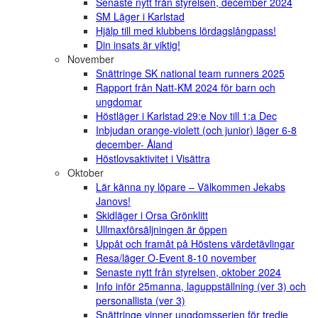
Senaste nytt från styrelsen, december 2024
SM Läger i Karlstad
Hjälp till med klubbens lördagslångpass!
Din insats är viktig!
November
Snättringe SK national team runners 2025
Rapport från Natt-KM 2024 för barn och
ungdomar
Höstläger i Karlstad 29:e Nov till 1:a Dec
Inbjudan orange-violett (och junior) läger 6-8
december- Åland
Höstlovsaktivitet i Visättra
Oktober
Lär känna ny löpare – Välkommen Jekabs
Janovs!
Skidläger i Orsa Grönklitt
Ullmaxförsäljningen är öppen
Uppåt och framåt på Höstens värdetävlingar
Resa/läger O-Event 8-10 november
Senaste nytt från styrelsen, oktober 2024
Info inför 25manna, laguppställning (ver 3) och
personallista (ver 3)
Snättringe vinner ungdomsserien för tredje