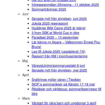
Intresseanmälan 25manna - 11 oktober 2025
Sommarträningar 2025
Juni
Senaste nytt från styrelsen, juni 2025
Jukola 2025 reserapport
Huddinge Wild Camp 2025 är igång!
3 from SSK at World Cup in Idre
Paradiset 2025 – 13 september
Lär känna ny löpare – Välkommen Ernest Pou
Bruns!
Lag till Jukola 2025 (uppdaterat 7/6)
Rapport från KM i inomhusorientering
Maj
Våravslutning/sommarupptakt 8 juni
Senaste nytt från styrelsen, maj 2025
April
Snättringe möter våren i Tjeckien
StOF:s sommarläger på Kärsön 17-18 maj
Riksläger och världscup: sommarläger/resor till
Idre
Mars
Vårstart för våra barn och ungdomar 3 april