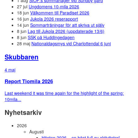
1 aug
StOF:s sommarläger vid Sundby gård
27 jul
Ungdomens 10-mila 2026
18 jun
Välkommen till Paradiset 2026
16 jun
Jukola 2026 reserapport
14 jun
Sommarträningar för att skriva ut själv
8 jun
Lag till Jukola 2026 (uppdaterade 13/6)
8 jun
SSK på Huddingedagen
28 maj
Nationaldagsmys vid Charlottendal 6 juni
Skubbaren
4 maj
Report Tiomila 2026
Last weekend it was time again for the highlight of the spring:
10mila...
Nyhetsarkiv
2026
Augusti
Hösten 2026 – en höst full av aktiviteter!