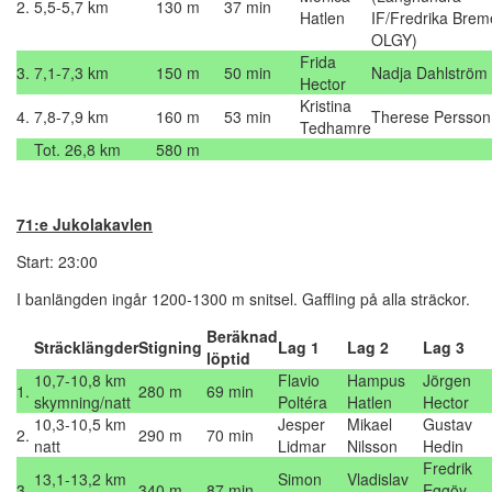
2.
5,5-5,7 km
130 m
37 min
Hatlen
IF/Fredrika Brem
OLGY)
Frida
3.
7,1-7,3 km
150 m
50 min
Nadja Dahlström
Hector
Kristina
4.
7,8-7,9 km
160 m
53 min
Therese Persson
Tedhamre
Tot. 26,8 km
580 m
71:e Jukolakavlen
Start: 23:00
I banlängden ingår 1200-1300 m snitsel. Gaffling på alla sträckor.
Beräknad
Sträcklängder
Stigning
Lag 1
Lag 2
Lag 3
löptid
10,7-10,8 km
Flavio
Hampus
Jörgen
1.
280 m
69 min
skymning/natt
Poltéra
Hatlen
Hector
10,3-10,5 km
Jesper
Mikael
Gustav
2.
290 m
70 min
natt
Lidmar
Nilsson
Hedin
Fredrik
13,1-13,2 km
Simon
Vladislav
3.
340 m
87 min
Eggöy