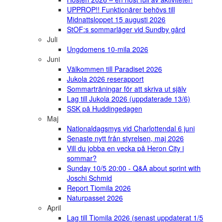
UPPROP!! Funktionärer behövs till
Midnattsloppet 15 augusti 2026
StOF:s sommarläger vid Sundby gård
Juli
Ungdomens 10-mila 2026
Juni
Välkommen till Paradiset 2026
Jukola 2026 reserapport
Sommarträningar för att skriva ut själv
Lag till Jukola 2026 (uppdaterade 13/6)
SSK på Huddingedagen
Maj
Nationaldagsmys vid Charlottendal 6 juni
Senaste nytt från styrelsen, maj 2026
Vill du jobba en vecka på Heron City i
sommar?
Sunday 10/5 20:00 - Q&A about sprint with
Joschi Schmid
Report Tiomila 2026
Naturpasset 2026
April
Lag till Tiomila 2026 (senast uppdaterat 1/5