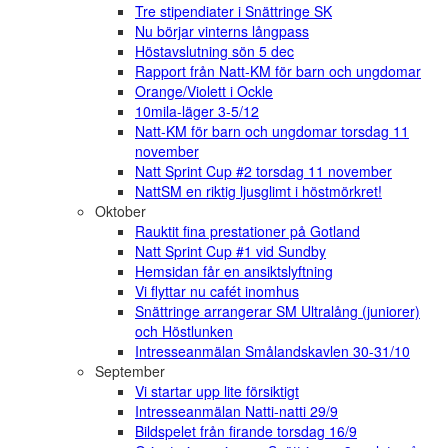
Tre stipendiater i Snättringe SK
Nu börjar vinterns långpass
Höstavslutning sön 5 dec
Rapport från Natt-KM för barn och ungdomar
Orange/Violett i Ockle
10mila-läger 3-5/12
Natt-KM för barn och ungdomar torsdag 11
november
Natt Sprint Cup #2 torsdag 11 november
NattSM en riktig ljusglimt i höstmörkret!
Oktober
Rauktit fina prestationer på Gotland
Natt Sprint Cup #1 vid Sundby
Hemsidan får en ansiktslyftning
Vi flyttar nu cafét inomhus
Snättringe arrangerar SM Ultralång (juniorer)
och Höstlunken
Intresseanmälan Smålandskavlen 30-31/10
September
Vi startar upp lite försiktigt
Intresseanmälan Natti-natti 29/9
Bildspelet från firande torsdag 16/9