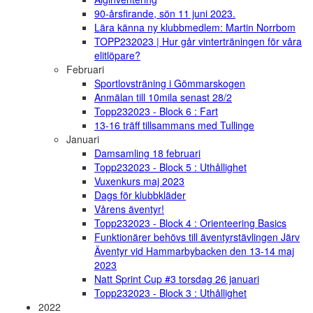
90-årsfirande, sön 11 juni 2023.
Lära känna ny klubbmedlem: Martin Norrbom
TOPP232023 | Hur går vinterträningen för våra
elitlöpare?
Februari
Sportlovsträning i Gömmarskogen
Anmälan till 10mila senast 28/2
Topp232023 - Block 6 : Fart
13-16 träff tillsammans med Tullinge
Januari
Damsamling 18 februari
Topp232023 - Block 5 : Uthållighet
Vuxenkurs maj 2023
Dags för klubbkläder
Vårens äventyr!
Topp232023 - Block 4 : Orienteering Basics
Funktionärer behövs till äventyrstävlingen Järv
Äventyr vid Hammarbybacken den 13-14 maj
2023
Natt Sprint Cup #3 torsdag 26 januari
Topp232023 - Block 3 : Uthållighet
2022