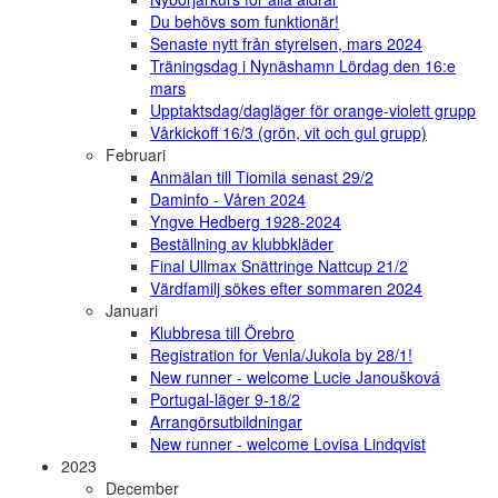
Du behövs som funktionär!
Senaste nytt från styrelsen, mars 2024
Träningsdag i Nynäshamn Lördag den 16:e
mars
Upptaktsdag/dagläger för orange-violett grupp
Vårkickoff 16/3 (grön, vit och gul grupp)
Februari
Anmälan till Tiomila senast 29/2
Daminfo - Våren 2024
Yngve Hedberg 1928-2024
Beställning av klubbkläder
Final Ullmax Snättringe Nattcup 21/2
Värdfamilj sökes efter sommaren 2024
Januari
Klubbresa till Örebro
Registration for Venla/Jukola by 28/1!
New runner - welcome Lucie Janoušková
Portugal-läger 9-18/2
Arrangörsutbildningar
New runner - welcome Lovisa Lindqvist
2023
December