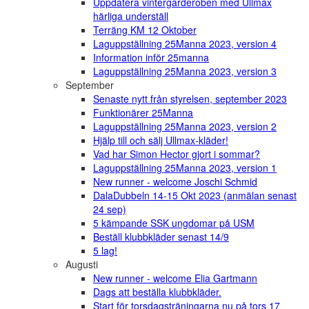
Uppdatera vintergarderoben med Ullmax
härliga underställ
Terräng KM 12 Oktober
Laguppställning 25Manna 2023, version 4
Information inför 25manna
Laguppställning 25Manna 2023, version 3
September
Senaste nytt från styrelsen, september 2023
Funktionärer 25Manna
Laguppställning 25Manna 2023, version 2
Hjälp till och sälj Ullmax-kläder!
Vad har Simon Hector gjort i sommar?
Laguppställning 25Manna 2023, version 1
New runner - welcome Joschi Schmid
DalaDubbeln 14-15 Okt 2023 (anmälan senast
24 sep)
5 kämpande SSK ungdomar på USM
Beställ klubbkläder senast 14/9
5 lag!
Augusti
New runner - welcome Elia Gartmann
Dags att beställa klubbkläder.
Start för torsdagsträningarna nu på tors 17