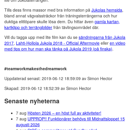
lite om Jukolaterrängen.
Tills dess finns massor med bra information på
Jukolas hemsida
,
bland annat vägvalssträckor från träningsterrängerna och hur
duktiga elitlöpare skulle lösa dem. Du hittar även
gamla kartan,
kartklipp och terrängbilder
från tävlingsområdet där.
Vill du tagga upp med lite film kan du se
sändningarna från Jukola
2017
,
Lahti-Hollola Jukola 2018 - Official Aftermovie
eller
en video
med tips om hur man ska tänka på Jukola 2019 (på finska)
.
#teamworkmakesthedreamwork
Uppdaterad senast: 2019-06-12 18:59:09 av Simon Hector
Skapad: 2019-06-12 18:52:39 av Simon Hector
Senaste nyheterna
7 aug
Hösten 2026 – en höst full av aktiviteter!
7 aug
UPPROP!! Funktionärer behövs till Midnattsloppet 15
augusti 2026