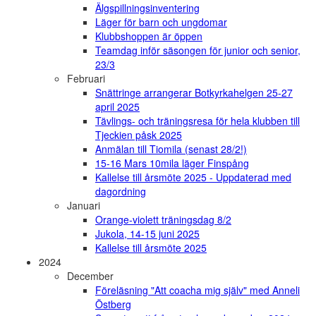
Älgspillningsinventering
Läger för barn och ungdomar
Klubbshoppen är öppen
Teamdag inför säsongen för junior och senior,
23/3
Februari
Snättringe arrangerar Botkyrkahelgen 25-27
april 2025
Tävlings- och träningsresa för hela klubben till
Tjeckien påsk 2025
Anmälan till Tiomila (senast 28/2!)
15-16 Mars 10mila läger Finspång
Kallelse till årsmöte 2025 - Uppdaterad med
dagordning
Januari
Orange-violett träningsdag 8/2
Jukola, 14-15 juni 2025
Kallelse till årsmöte 2025
2024
December
Föreläsning "Att coacha mig själv" med Anneli
Östberg