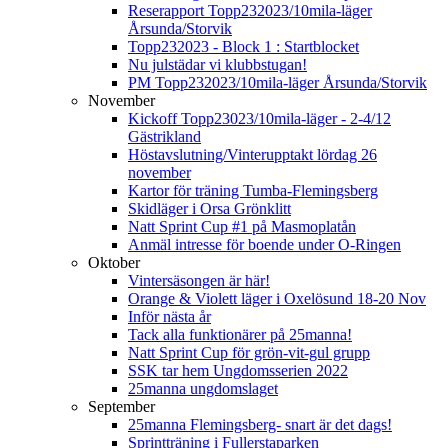
Reserapport Topp232023/10mila-läger
Årsunda/Storvik
Topp232023 - Block 1 : Startblocket
Nu julstädar vi klubbstugan!
PM Topp232023/10mila-läger Årsunda/Storvik
November
Kickoff Topp23023/10mila-läger - 2-4/12
Gästrikland
Höstavslutning/Vinterupptakt lördag 26
november
Kartor för träning Tumba-Flemingsberg
Skidläger i Orsa Grönklitt
Natt Sprint Cup #1 på Masmoplatån
Anmäl intresse för boende under O-Ringen
Oktober
Vintersäsongen är här!
Orange & Violett läger i Oxelösund 18-20 Nov
Inför nästa år
Tack alla funktionärer på 25manna!
Natt Sprint Cup för grön-vit-gul grupp
SSK tar hem Ungdomsserien 2022
25manna ungdomslaget
September
25manna Flemingsberg- snart är det dags!
Sprintträning i Fullerstaparken