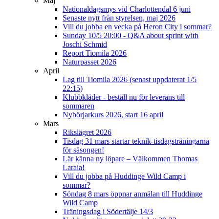
Maj
Nationaldagsmys vid Charlottendal 6 juni
Senaste nytt från styrelsen, maj 2026
Vill du jobba en vecka på Heron City i sommar?
Sunday 10/5 20:00 - Q&A about sprint with
Joschi Schmid
Report Tiomila 2026
Naturpasset 2026
April
Lag till Tiomila 2026 (senast uppdaterat 1/5
22:15)
Klubbkläder - beställ nu för leverans till
sommaren
Nybörjarkurs 2026, start 16 april
Mars
Rikslägret 2026
Tisdag 31 mars startar teknik-tisdagsträningarna
för säsongen!
Lär känna ny löpare – Välkommen Thomas
Laraia!
Vill du jobba på Huddinge Wild Camp i
sommar?
Söndag 8 mars öppnar anmälan till Huddinge
Wild Camp
Träningsdag i Södertälje 14/3