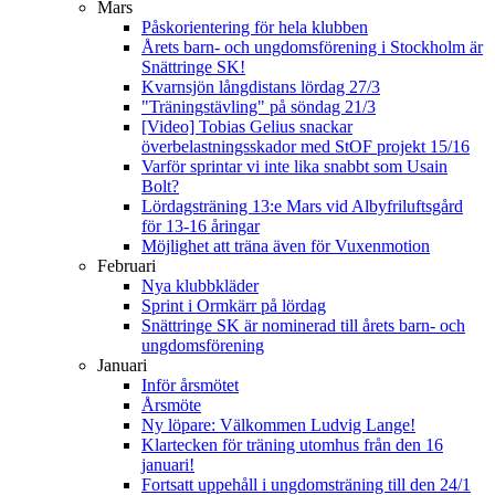
Mars
Påskorientering för hela klubben
Årets barn- och ungdomsförening i Stockholm är
Snättringe SK!
Kvarnsjön långdistans lördag 27/3
"Träningstävling" på söndag 21/3
[Video] Tobias Gelius snackar
överbelastningsskador med StOF projekt 15/16
Varför sprintar vi inte lika snabbt som Usain
Bolt?
Lördagsträning 13:e Mars vid Albyfriluftsgård
för 13-16 åringar
Möjlighet att träna även för Vuxenmotion
Februari
Nya klubbkläder
Sprint i Ormkärr på lördag
Snättringe SK är nominerad till årets barn- och
ungdomsförening
Januari
Inför årsmötet
Årsmöte
Ny löpare: Välkommen Ludvig Lange!
Klartecken för träning utomhus från den 16
januari!
Fortsatt uppehåll i ungdomsträning till den 24/1