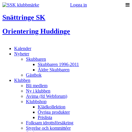
Logga in
Snättringe SK
Orientering Huddinge
Kalender
Nyheter
Skubbaren
Skubbaren 1996-2011
Äldre Skubbaren
Gästbok
Klubben
Bli medlem
Ny i klubben
Avima (fd Webforum)
Klubbshop
Klädkollektion
Övriga produkter
Prislista
Folksam idrottsförsäkring
Styrelse och kommittéer