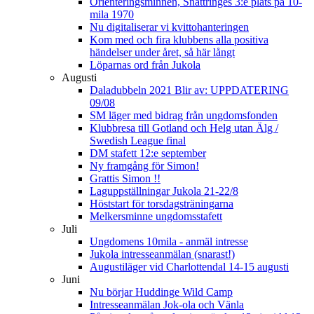
Orienteringsminnen, Snättringes 3:e plats på 10-
mila 1970
Nu digitaliserar vi kvittohanteringen
Kom med och fira klubbens alla positiva
händelser under året, så här långt
Löparnas ord från Jukola
Augusti
Daladubbeln 2021 Blir av: UPPDATERING
09/08
SM läger med bidrag från ungdomsfonden
Klubbresa till Gotland och Helg utan Älg /
Swedish League final
DM stafett 12:e september
Ny framgång för Simon!
Grattis Simon !!
Laguppställningar Jukola 21-22/8
Höststart för torsdagsträningarna
Melkersminne ungdomsstafett
Juli
Ungdomens 10mila - anmäl intresse
Jukola intresseanmälan (snarast!)
Augustiläger vid Charlottendal 14-15 augusti
Juni
Nu börjar Huddinge Wild Camp
Intresseanmälan Jok-ola och Vänla