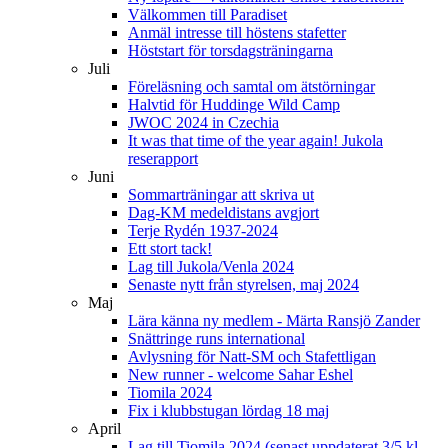
Välkommen till Paradiset
Anmäl intresse till höstens stafetter
Höststart för torsdagsträningarna
Juli
Föreläsning och samtal om ätstörningar
Halvtid för Huddinge Wild Camp
JWOC 2024 in Czechia
It was that time of the year again! Jukola
reserapport
Juni
Sommarträningar att skriva ut
Dag-KM medeldistans avgjort
Terje Rydén 1937-2024
Ett stort tack!
Lag till Jukola/Venla 2024
Senaste nytt från styrelsen, maj 2024
Maj
Lära känna ny medlem - Märta Ransjö Zander
Snättringe runs international
Avlysning för Natt-SM och Stafettligan
New runner - welcome Sahar Eshel
Tiomila 2024
Fix i klubbstugan lördag 18 maj
April
Lag till Tiomila 2024 (senast uppdaterat 3/5 kl