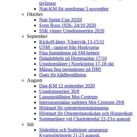
tävlingar
Natt-KM för ungdomar 5 november
Oktober
Natt Sprint Cup 2020!
Sven Roos 1926- 24/10 2020
SSK vinner Ungdomsserien 2020
September
Kickoff-läger, Västervik 13-15/11
USM - rapport från Huskvarna
Fina framgångar på SM-helgen
Daladubbeln på Hemmaplan 17/10
Ungdomsläger i Norrköping 17-18 okt
Många fina prestationer på DM!
Dags för klädbeställning
Augusti
Dag-KM 12 september 2020
Ungdomsserien 30/8
Laguppställning Mot Centrum
Intresseanmälan stafetten Mot Centrum 29/8
Höststart för orienteringsträningarna
Höststart för Orienteringsskolan och Hoppeskutt
Sommarläger vid Charlottendal 22-23:e augusti
Juli
Södertörn och Snättringe arrangerar
Kvarnsjötrippeln 21-23 augusti.