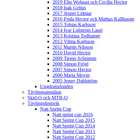
2019 Elin Wolgast och Cecilia Hector
2018 Isak Gelius
2017 Jesper Lidmar
2016 Frida Hector och Mattias Kallhauge
2015 Tobias Karlsson
2014 Ivar Lidström Lauri
2013 Kristina Tedhamre
2012 Vilma Karlsson
2011 Martin Nilsson
2010 David Hector
2009 Tiemo Schramm
2008 Simon Fröjd
2007 Simon Hector
2006 Maria Movin
2005 Jenny Dahlström
Ungdomsfonden
Tävlingsanmälan
Skid-O och MTB-O
Tävlingshistorik
Natt Sprint Cup
Natt sprint cup 2016
Natt Sprint Cup 2015
Natt Sprint Cup 2014
Natt Sprint Cup 2013
Natt Sprint Cup 2012