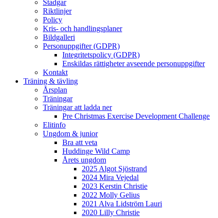
Stadgar
Riktlinjer
Policy
Kris- och handlingsplaner
Bildgalleri
Personuppgifter (GDPR)
Integritetspolicy (GDPR)
Enskildas rättigheter avseende personuppgifter
Kontakt
Träning & tävling
Årsplan
Träningar
Träningar att ladda ner
Pre Christmas Exercise Development Challenge
Elitinfo
Ungdom & junior
Bra att veta
Huddinge Wild Camp
Årets ungdom
2025 Algot Sjöstrand
2024 Mira Vejedal
2023 Kerstin Christie
2022 Molly Gelius
2021 Alva Lidström Lauri
2020 Lilly Christie