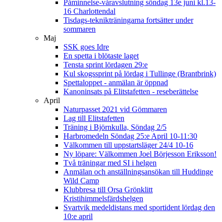
Påminnelse-våravslutning söndag 13e juni kl.13-
16 Charlottendal
Tisdags-teknikträningarna fortsätter under
sommaren
Maj
SSK goes Idre
En spetta i blötaste laget
Tensta sprint lördagen 29:e
Kul skogssprint på lördag i Tullinge (Brantbrink)
Spettaloppet - anmälan är öppnad
Kanoninsats på Elitstafetten - reseberättelse
April
Naturpasset 2021 vid Gömmaren
Lag till Elitstafetten
Träning i Björnkulla, Söndag 2/5
Harbromedeln Söndag 25:e April 10-11:30
Välkommen till uppstartsläger 24/4 10-16
Ny löpare: Välkommen Joel Börjesson Eriksson!
Två träningar med SI i helgen
Anmälan och anställningsansökan till Huddinge
Wild Camp
Klubbresa till Orsa Grönklitt
Kristihimmelsfärdshelgen
Svartvik medeldistans med sportident lördag den
10:e april