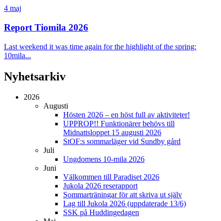
4 maj
Report Tiomila 2026
Last weekend it was time again for the highlight of the spring:
10mila...
Nyhetsarkiv
2026
Augusti
Hösten 2026 – en höst full av aktiviteter!
UPPROP!! Funktionärer behövs till
Midnattsloppet 15 augusti 2026
StOF:s sommarläger vid Sundby gård
Juli
Ungdomens 10-mila 2026
Juni
Välkommen till Paradiset 2026
Jukola 2026 reserapport
Sommarträningar för att skriva ut själv
Lag till Jukola 2026 (uppdaterade 13/6)
SSK på Huddingedagen