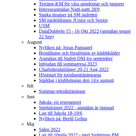
Terräng-KM för våra ungdomar och juniorer
Intresseanmälan Natti-natti 28/9
Starka insatser på SM stafetten
SM medeldistans JUnior och Senior
USM
DalaDubbeln 15 - 16 Okt 2022 (anmälan senast
22 Sep)
Augusti
Nyfiken på: Jonas Pannagel
Beställning och försäljning av klubbkläder
Anmälan till Stafett DM 4:e september
Inbjudan till sommarresa 2023
Charlottendalsläger 20-21 Aug 2022
Höststart för torsdagsträningarna
Städdag i klubbstugan den 14:e augusti
Juli
Sommar-teknikträningar
Juni
Jukola- en reserapport
Spettaloppet 2022 - anmälan är öppnad
Lag till Jukola 18-19/6
Nyfiken på: Bertil Gelius
Maj
Sälen 2022
Lag till 10mila 2022 - med Snättringe PM