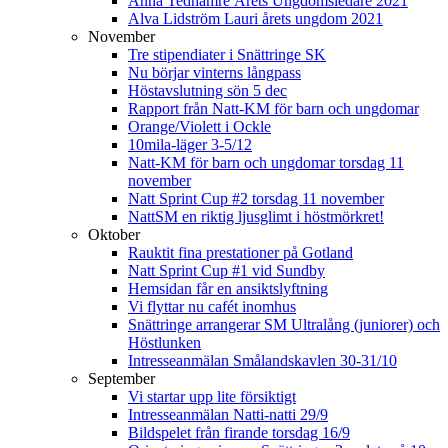
Anna Tedhamre Årets Ungdomsledare 2021
Alva Lidström Lauri årets ungdom 2021
November
Tre stipendiater i Snättringe SK
Nu börjar vinterns långpass
Höstavslutning sön 5 dec
Rapport från Natt-KM för barn och ungdomar
Orange/Violett i Ockle
10mila-läger 3-5/12
Natt-KM för barn och ungdomar torsdag 11
november
Natt Sprint Cup #2 torsdag 11 november
NattSM en riktig ljusglimt i höstmörkret!
Oktober
Rauktit fina prestationer på Gotland
Natt Sprint Cup #1 vid Sundby
Hemsidan får en ansiktslyftning
Vi flyttar nu cafét inomhus
Snättringe arrangerar SM Ultralång (juniorer) och
Höstlunken
Intresseanmälan Smålandskavlen 30-31/10
September
Vi startar upp lite försiktigt
Intresseanmälan Natti-natti 29/9
Bildspelet från firande torsdag 16/9