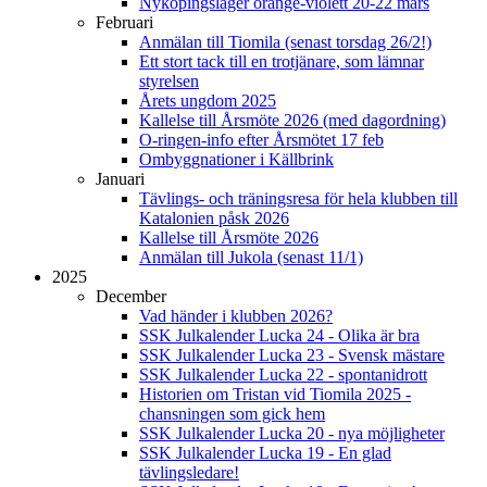
Nyköpingsläger orange-violett 20-22 mars
Februari
Anmälan till Tiomila (senast torsdag 26/2!)
Ett stort tack till en trotjänare, som lämnar
styrelsen
Årets ungdom 2025
Kallelse till Årsmöte 2026 (med dagordning)
O-ringen-info efter Årsmötet 17 feb
Ombyggnationer i Källbrink
Januari
Tävlings- och träningsresa för hela klubben till
Katalonien påsk 2026
Kallelse till Årsmöte 2026
Anmälan till Jukola (senast 11/1)
2025
December
Vad händer i klubben 2026?
SSK Julkalender Lucka 24 - Olika är bra
SSK Julkalender Lucka 23 - Svensk mästare
SSK Julkalender Lucka 22 - spontanidrott
Historien om Tristan vid Tiomila 2025 -
chansningen som gick hem
SSK Julkalender Lucka 20 - nya möjligheter
SSK Julkalender Lucka 19 - En glad
tävlingsledare!