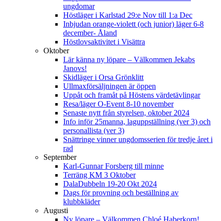
ungdomar
Höstläger i Karlstad 29:e Nov till 1:a Dec
Inbjudan orange-violett (och junior) läger 6-8
december- Åland
Höstlovsaktivitet i Visättra
Oktober
Lär känna ny löpare – Välkommen Jekabs
Janovs!
Skidläger i Orsa Grönklitt
Ullmaxförsäljningen är öppen
Uppåt och framåt på Höstens värdetävlingar
Resa/läger O-Event 8-10 november
Senaste nytt från styrelsen, oktober 2024
Info inför 25manna, laguppställning (ver 3) och
personallista (ver 3)
Snättringe vinner ungdomsserien för tredje året i
rad
September
Karl-Gunnar Forsberg till minne
Terräng KM 3 Oktober
DalaDubbeln 19-20 Okt 2024
Dags för provning och beställning av
klubbkläder
Augusti
Ny löpare – Välkommen Chloé Haberkorn!