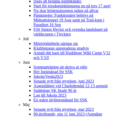
Dags att beställa klubbkläder.
Start för torsdagsträningarna nu på tors 17 aug!
Nu drar höstensäsongen igång på allvar
Påminnelse: Funktionärer behövs på
Midnattsloppet 19 Aug samt på Trail-lopp i
Paradiset 16 Sep
Följ Simon Hector och svenska landslaget på
världscupen i Tjeckien
Juli
Mörtsjödubbeln närmar sig
Klubbstugan uppgraderas gradvis
Anmäl ditt barn till Huddinge Wild Camp V32
och V33!
Juni
Sommarträning att skriva ut själv
Het Junimånad för SSK
Jukola/Venla2023
Senaste nytt från styrelsen, juni 2023
Augustiläger vid Charlottendal 12-13 augusti
Snättringe SK firade 90 år
Lag till Jukola 2023
En galen tävlingsmånad för SSK
Maj
Senaste nytt från styrelsen, maj 2023
90-årsfirande, sön 11 juni 2023 (Anmälan