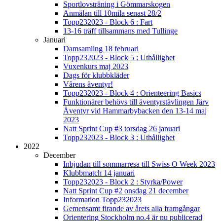
Sportlovsträning i Gömmarskogen
Anmälan till 10mila senast 28/2
Topp232023 - Block 6 : Fart
13-16 träff tillsammans med Tullinge
Januari
Damsamling 18 februari
Topp232023 - Block 5 : Uthållighet
Vuxenkurs maj 2023
Dags för klubbkläder
Vårens äventyr!
Topp232023 - Block 4 : Orienteering Basics
Funktionärer behövs till äventyrstävlingen Järv
Äventyr vid Hammarbybacken den 13-14 maj
2023
Natt Sprint Cup #3 torsdag 26 januari
Topp232023 - Block 3 : Uthållighet
2022
December
Inbjudan till sommarresa till Swiss O Week 2023
Klubbmatch 14 januari
Topp232023 - Block 2 : Styrka/Power
Natt Sprint Cup #2 onsdag 21 december
Information Topp232023
Gemensamt firande av årets alla framgångar
Orientering Stockholm no.4 är nu publicerad