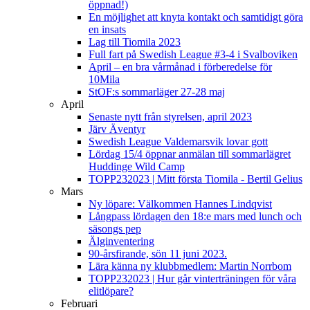
öppnad!)
En möjlighet att knyta kontakt och samtidigt göra
en insats
Lag till Tiomila 2023
Full fart på Swedish League #3-4 i Svalboviken
April – en bra vårmånad i förberedelse för
10Mila
StOF:s sommarläger 27-28 maj
April
Senaste nytt från styrelsen, april 2023
Järv Äventyr
Swedish League Valdemarsvik lovar gott
Lördag 15/4 öppnar anmälan till sommarlägret
Huddinge Wild Camp
TOPP232023 | Mitt första Tiomila - Bertil Gelius
Mars
Ny löpare: Välkommen Hannes Lindqvist
Långpass lördagen den 18:e mars med lunch och
säsongs pep
Älginventering
90-årsfirande, sön 11 juni 2023.
Lära känna ny klubbmedlem: Martin Norrbom
TOPP232023 | Hur går vinterträningen för våra
elitlöpare?
Februari