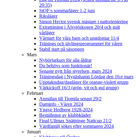
20:35)
StOF:s sommarläger 1-2 juni
Riksläger
Simon Hector svensk mästare i nattorientering
Extraträning i Älvsjöskogen 20/4 och gult
vårläger
Vårstart för våra barn och ungdomar 11/4
Tränings och tävlingsprogrammet för våren
Stabil start på säsongen
Mars
Nybörjarkurs för alla åldrar
Du behövs som funktionär!
Senaste nytt från styrelsen, mars 2024
Träningsdag i Nynäshamn Lördag den 16:e mars
Upptaktsdag/dagläger för orange-violett grupp
Vårkickoff 16/3 (grön, vit och gul grupp)
Februari
Anmälan till Tiomila senast 29/2
Daminfo - Våren 2024
Yngve Hedberg 1928-2024
Beställning av klubbkläder
Final Ullmax Snättringe Nattcup 21/2
Värdfamilj sökes efter sommaren 2024
Januari