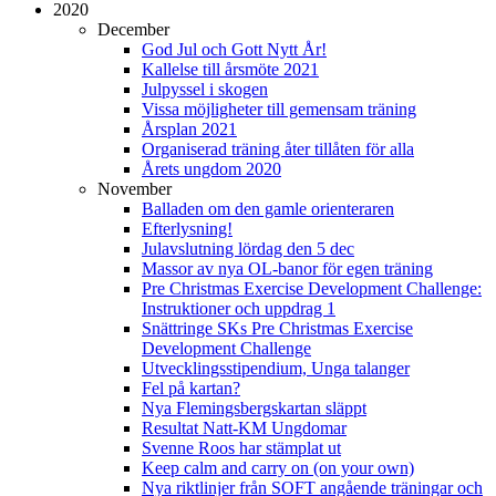
2020
December
God Jul och Gott Nytt År!
Kallelse till årsmöte 2021
Julpyssel i skogen
Vissa möjligheter till gemensam träning
Årsplan 2021
Organiserad träning åter tillåten för alla
Årets ungdom 2020
November
Balladen om den gamle orienteraren
Efterlysning!
Julavslutning lördag den 5 dec
Massor av nya OL-banor för egen träning
Pre Christmas Exercise Development Challenge:
Instruktioner och uppdrag 1
Snättringe SKs Pre Christmas Exercise
Development Challenge
Utvecklingsstipendium, Unga talanger
Fel på kartan?
Nya Flemingsbergskartan släppt
Resultat Natt-KM Ungdomar
Svenne Roos har stämplat ut
Keep calm and carry on (on your own)
Nya riktlinjer från SOFT angående träningar och