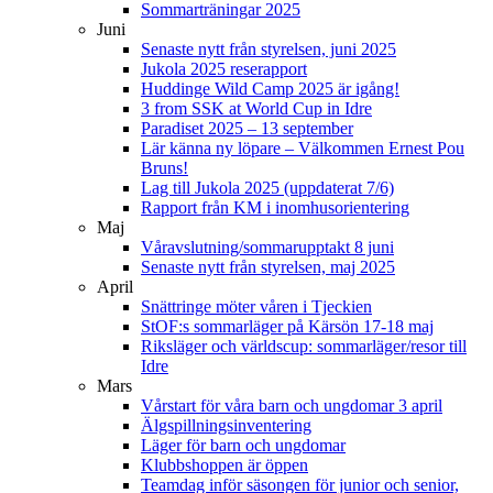
Sommarträningar 2025
Juni
Senaste nytt från styrelsen, juni 2025
Jukola 2025 reserapport
Huddinge Wild Camp 2025 är igång!
3 from SSK at World Cup in Idre
Paradiset 2025 – 13 september
Lär känna ny löpare – Välkommen Ernest Pou
Bruns!
Lag till Jukola 2025 (uppdaterat 7/6)
Rapport från KM i inomhusorientering
Maj
Våravslutning/sommarupptakt 8 juni
Senaste nytt från styrelsen, maj 2025
April
Snättringe möter våren i Tjeckien
StOF:s sommarläger på Kärsön 17-18 maj
Riksläger och världscup: sommarläger/resor till
Idre
Mars
Vårstart för våra barn och ungdomar 3 april
Älgspillningsinventering
Läger för barn och ungdomar
Klubbshoppen är öppen
Teamdag inför säsongen för junior och senior,