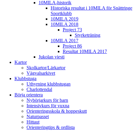
10MILA-historik
Historiska resultat i 10MILA för Snättringe
Sportklubb
10MILA 2019
10MILA 2018
Project 73
Styrketräning
10MILA 2017
Project 86
Resultat 10MILA 2017
Jukolan viesti
Kartor
Skolkartor/Lärkartor
Vägvalsarkivet
Klubbstuga
Uthyrning klubbstugan
Charlottendal
Börja orientera
Nybörjarkurs för barn
Intensivkurs för vuxna
Orienteringsskola & hoppeskutt
Naturpasset
Hittaut
Orienteringtips & ordlista