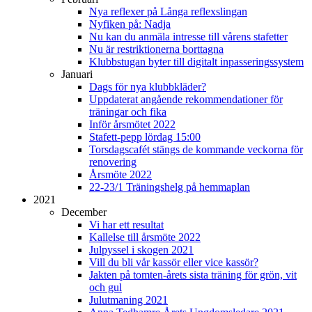
Nya reflexer på Långa reflexslingan
Nyfiken på: Nadja
Nu kan du anmäla intresse till vårens stafetter
Nu är restriktionerna borttagna
Klubbstugan byter till digitalt inpasseringssystem
Januari
Dags för nya klubbkläder?
Uppdaterat angående rekommendationer för
träningar och fika
Inför årsmötet 2022
Stafett-pepp lördag 15:00
Torsdagscafét stängs de kommande veckorna för
renovering
Årsmöte 2022
22-23/1 Träningshelg på hemmaplan
2021
December
Vi har ett resultat
Kallelse till årsmöte 2022
Julpyssel i skogen 2021
Vill du bli vår kassör eller vice kassör?
Jakten på tomten-årets sista träning för grön, vit
och gul
Julutmaning 2021