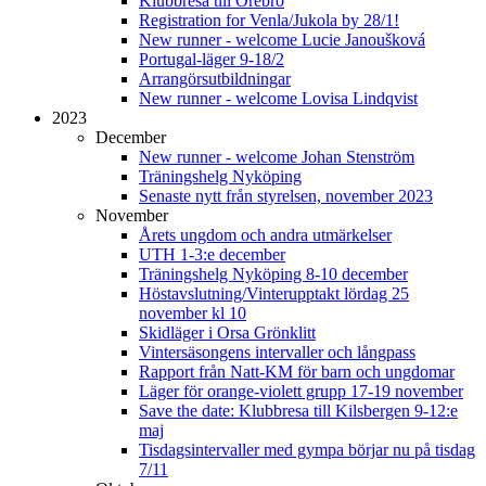
Klubbresa till Örebro
Registration for Venla/Jukola by 28/1!
New runner - welcome Lucie Janoušková
Portugal-läger 9-18/2
Arrangörsutbildningar
New runner - welcome Lovisa Lindqvist
2023
December
New runner - welcome Johan Stenström
Träningshelg Nyköping
Senaste nytt från styrelsen, november 2023
November
Årets ungdom och andra utmärkelser
UTH 1-3:e december
Träningshelg Nyköping 8-10 december
Höstavslutning/Vinterupptakt lördag 25
november kl 10
Skidläger i Orsa Grönklitt
Vintersäsongens intervaller och långpass
Rapport från Natt-KM för barn och ungdomar
Läger för orange-violett grupp 17-19 november
Save the date: Klubbresa till Kilsbergen 9-12:e
maj
Tisdagsintervaller med gympa börjar nu på tisdag
7/11