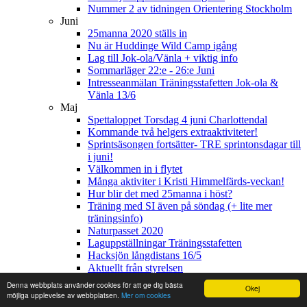
Nummer 2 av tidningen Orientering Stockholm
Juni
25manna 2020 ställs in
Nu är Huddinge Wild Camp igång
Lag till Jok-ola/Vänla + viktig info
Sommarläger 22:e - 26:e Juni
Intresseanmälan Träningsstafetten Jok-ola &
Vänla 13/6
Maj
Spettaloppet Torsdag 4 juni Charlottendal
Kommande två helgers extraaktiviteter!
Sprintsäsongen fortsätter- TRE sprintonsdagar till
i juni!
Välkommen in i flytet
Många aktiviter i Kristi Himmelfärds-veckan!
Hur blir det med 25manna i höst?
Träning med SI även på söndag (+ lite mer
träningsinfo)
Naturpasset 2020
Laguppställningar Träningsstafetten
Hacksjön långdistans 16/5
Aktuellt från styrelsen
April
Denna webbplats använder cookies för att ge dig bästa
Okej
Intresseanmäl till StOF:s Träningsstafett!
möjliga upplevelse av webbplatsen.
Mer om cookies
Helgens aktiviteter 1-3/5