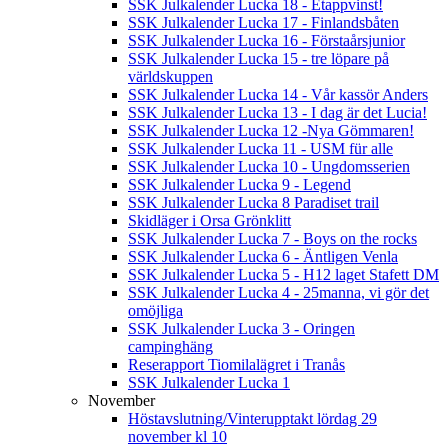
SSK Julkalender Lucka 18 - Etappvinst!
SSK Julkalender Lucka 17 - Finlandsbåten
SSK Julkalender Lucka 16 - Förstaårsjunior
SSK Julkalender Lucka 15 - tre löpare på
världskuppen
SSK Julkalender Lucka 14 - Vår kassör Anders
SSK Julkalender Lucka 13 - I dag är det Lucia!
SSK Julkalender Lucka 12 -Nya Gömmaren!
SSK Julkalender Lucka 11 - USM für alle
SSK Julkalender Lucka 10 - Ungdomsserien
SSK Julkalender Lucka 9 - Legend
SSK Julkalender Lucka 8 Paradiset trail
Skidläger i Orsa Grönklitt
SSK Julkalender Lucka 7 - Boys on the rocks
SSK Julkalender Lucka 6 - Äntligen Venla
SSK Julkalender Lucka 5 - H12 laget Stafett DM
SSK Julkalender Lucka 4 - 25manna, vi gör det
omöjliga
SSK Julkalender Lucka 3 - Oringen
campinghäng
Reserapport Tiomilalägret i Tranås
SSK Julkalender Lucka 1
November
Höstavslutning/Vinterupptakt lördag 29
november kl 10