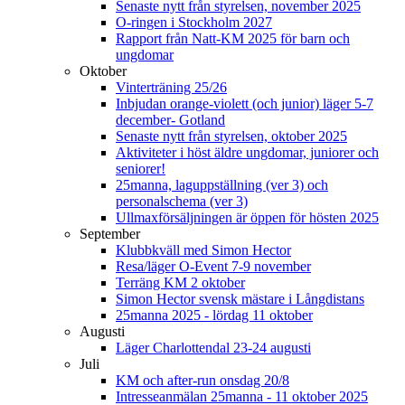
Senaste nytt från styrelsen, november 2025
O-ringen i Stockholm 2027
Rapport från Natt-KM 2025 för barn och
ungdomar
Oktober
Vinterträning 25/26
Inbjudan orange-violett (och junior) läger 5-7
december- Gotland
Senaste nytt från styrelsen, oktober 2025
Aktiviteter i höst äldre ungdomar, juniorer och
seniorer!
25manna, laguppställning (ver 3) och
personalschema (ver 3)
Ullmaxförsäljningen är öppen för hösten 2025
September
Klubbkväll med Simon Hector
Resa/läger O-Event 7-9 november
Terräng KM 2 oktober
Simon Hector svensk mästare i Långdistans
25manna 2025 - lördag 11 oktober
Augusti
Läger Charlottendal 23-24 augusti
Juli
KM och after-run onsdag 20/8
Intresseanmälan 25manna - 11 oktober 2025