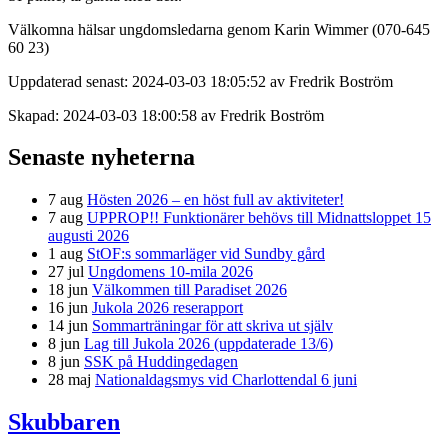
Välkomna hälsar ungdomsledarna genom Karin Wimmer (070-645
60 23)
Uppdaterad senast: 2024-03-03 18:05:52 av Fredrik Boström
Skapad: 2024-03-03 18:00:58 av Fredrik Boström
Senaste nyheterna
7 aug
Hösten 2026 – en höst full av aktiviteter!
7 aug
UPPROP!! Funktionärer behövs till Midnattsloppet 15
augusti 2026
1 aug
StOF:s sommarläger vid Sundby gård
27 jul
Ungdomens 10-mila 2026
18 jun
Välkommen till Paradiset 2026
16 jun
Jukola 2026 reserapport
14 jun
Sommarträningar för att skriva ut själv
8 jun
Lag till Jukola 2026 (uppdaterade 13/6)
8 jun
SSK på Huddingedagen
28 maj
Nationaldagsmys vid Charlottendal 6 juni
Skubbaren