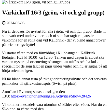
Vårkickoff 16/3 (grön, vit och gul grupp)
2024-03-03
Nu är det dags för nystart för alla i grön, vit och gul grupp. Både ni
som varit med under vintern och ni som har tagit en paus är
välkomna för en rolig dag vid Källbrink - där vi bland annat provar
på orienteringsskytte!
Vi startar våren med en förmiddag i Klubbstugan i Källbrink
lördagen 16/3 kl 10:00- ca 12:30. Tanken med dagen är att det ska
vara en nystart på orienteringssäsongen, att träffas och ha kul -
speciellt för de som tagit en paus under vinter och nu är sugna på att
börja orientera igen.
Ni får bland annat testa på riktigt orienteringsskytte och det serveras
pannkakor till självkostnadspris (Swish på plats).
Anmälan i Eventor, senast onsdagen den
13/3:
https://eventor.orientering.se/Activities/Show/20426
Vi kommer mestadels vara utomhus så kläder efter väder. Har du en
SI-pinne, ta gärna med den.