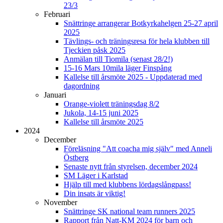
23/3
Februari
Snättringe arrangerar Botkyrkahelgen 25-27 april
2025
Tävlings- och träningsresa för hela klubben till
Tjeckien påsk 2025
Anmälan till Tiomila (senast 28/2!)
15-16 Mars 10mila läger Finspång
Kallelse till årsmöte 2025 - Uppdaterad med
dagordning
Januari
Orange-violett träningsdag 8/2
Jukola, 14-15 juni 2025
Kallelse till årsmöte 2025
2024
December
Föreläsning "Att coacha mig själv" med Anneli
Östberg
Senaste nytt från styrelsen, december 2024
SM Läger i Karlstad
Hjälp till med klubbens lördagslångpass!
Din insats är viktig!
November
Snättringe SK national team runners 2025
Rapport från Natt-KM 2024 för barn och