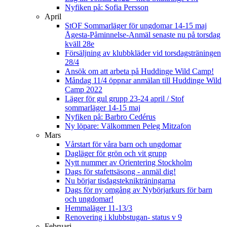
Nyfiken på: Sofia Persson
April
StOF Sommarläger för ungdomar 14-15 maj
Ågesta-Påminnelse-Anmäl senaste nu på torsdag
kväll 28e
Försäljning av klubbkläder vid torsdagsträningen
28/4
Ansök om att arbeta på Huddinge Wild Camp!
Måndag 11/4 öppnar anmälan till Huddinge Wild
Camp 2022
Läger för gul grupp 23-24 april / Stof
sommarläger 14-15 maj
Nyfiken på: Barbro Cedérus
Ny löpare: Välkommen Peleg Mitzafon
Mars
Vårstart för våra barn och ungdomar
Dagläger för grön och vit grupp
Nytt nummer av Orientering Stockholm
Dags för stafettsäsong - anmäl dig!
Nu börjar tisdagsteknikträningarna
Dags för ny omgång av Nybörjarkurs för barn
och ungdomar!
Hemmaläger 11-13/3
Renovering i klubbstugan- status v 9
Februari