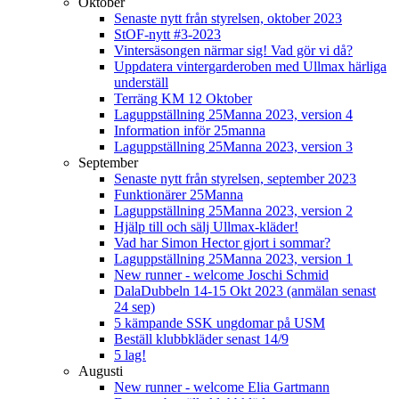
Oktober
Senaste nytt från styrelsen, oktober 2023
StOF-nytt #3-2023
Vintersäsongen närmar sig! Vad gör vi då?
Uppdatera vintergarderoben med Ullmax härliga
underställ
Terräng KM 12 Oktober
Laguppställning 25Manna 2023, version 4
Information inför 25manna
Laguppställning 25Manna 2023, version 3
September
Senaste nytt från styrelsen, september 2023
Funktionärer 25Manna
Laguppställning 25Manna 2023, version 2
Hjälp till och sälj Ullmax-kläder!
Vad har Simon Hector gjort i sommar?
Laguppställning 25Manna 2023, version 1
New runner - welcome Joschi Schmid
DalaDubbeln 14-15 Okt 2023 (anmälan senast
24 sep)
5 kämpande SSK ungdomar på USM
Beställ klubbkläder senast 14/9
5 lag!
Augusti
New runner - welcome Elia Gartmann