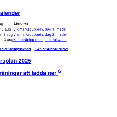
alender
ag
Aktivitet
r 8 aug
Vildmarksdubbeln, dag 1, medel
n 9 aug
Vildmarksdubbeln, dag 2, medel
r 13 aug
Klubbträning med junior/blivan...
entor tävlingskalender
Eventor klubbaktiviteter
rsplan 2025
🔒
räningar att ladda ner