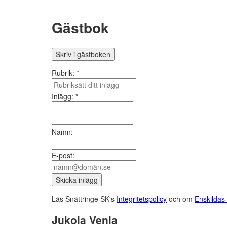
Gästbok
Skriv i gästboken
Rubrik: *
Inlägg: *
Namn:
E-post:
Läs Snättringe SK's
Integritetspolicy
och om
Enskildas 
Jukola Venla