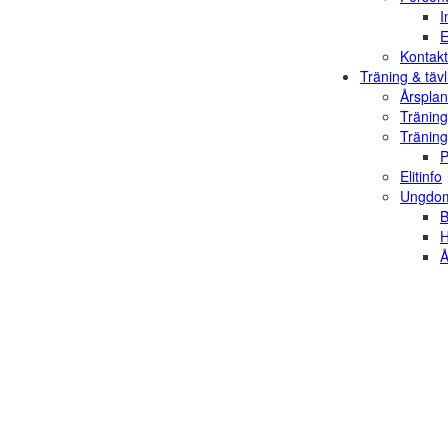
I
E
Kontakt
Träning & tävl
Årsplan
Träning
Träning
P
Elitinfo
Ungdom
B
H
Å