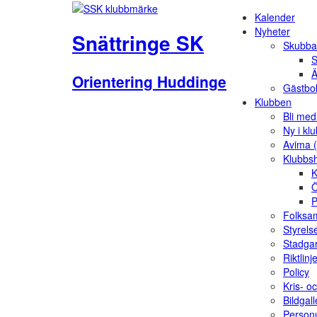
Kalender
Nyheter
Snättringe SK
Skubba
S
Ä
Orientering Huddinge
Gästbo
Klubben
Bli me
Ny i kl
Avima 
Klubbs
K
Ö
P
Folksam
Styrels
Stadga
Riktlinj
Policy
Kris- o
Bildgall
Person