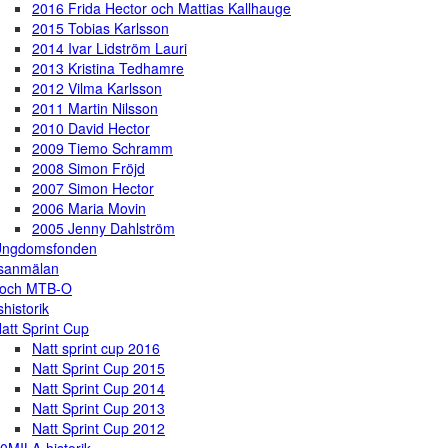
2016 Frida Hector och Mattias Kallhauge
2015 Tobias Karlsson
2014 Ivar Lidström Lauri
2013 Kristina Tedhamre
2012 Vilma Karlsson
2011 Martin Nilsson
2010 David Hector
2009 Tiemo Schramm
2008 Simon Fröjd
2007 Simon Hector
2006 Maria Movin
2005 Jenny Dahlström
Ungdomsfonden
gsanmälan
 och MTB-O
shistorik
att Sprint Cup
Natt sprint cup 2016
Natt Sprint Cup 2015
Natt Sprint Cup 2014
Natt Sprint Cup 2013
Natt Sprint Cup 2012