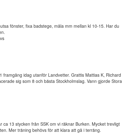
utsa fönster, fixa badstege, måla mm mellan kl 10-15. Har du
en.
övs
ramgång idag utanför Landvetter. Grattis Mattias K, Richard
acerade sig som 8 och bästa Stockholmslag. Vann gjorde Stora
Vi var ca 13 stycken från SSK om vi räknar Burken. Mycket trevligt
n. Mer träning behövs för att klara att gå i terräng.