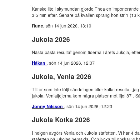
Kanske lite i skymundan gjorde Thea en imponerande i
3,5 min efter. Senare på kvällen sprang hon str 1 (13 k
Rune
, sön 14 jun 2026, 13:10
Jukola 2026
Nästa bästa resultat genom tiderna i årets Jukola, ef
Håkan
, sön 14 jun 2026, 12:37
Jukola, Venla 2026
Till er som inte följt sändningen eller kollat resultat ,ja
jukola. Venlatjejerna kom några platser mot ifjol 87 . 
Jonny Nilsson
, sön 14 jun 2026, 12:23
Jukola Kotka 2026
I helgen avgörs Venla och Jukola stafetten. Vi har 4 d
stafetten på jukolas hemsida. Och lycka till önskar vi