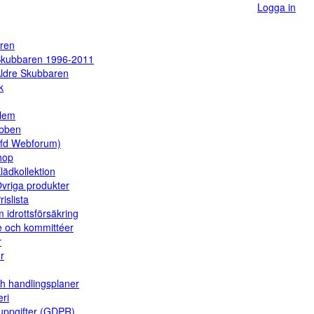
Logga in
ren
kubbaren 1996-2011
ldre Skubbaren
k
dlem
ubben
(fd Webforum)
hop
lädkollektion
vriga produkter
rislista
 idrottsförsäkring
e och kommittéer
r
er
ch handlingsplaner
eri
uppgifter (GDPR)