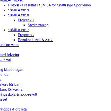
0MILA-historik
Historiska resultat i 10MILA för Snättringe Sportklubb
10MILA 2019
10MILA 2018
Project 73
Styrketräning
10MILA 2017
Project 86
Resultat 10MILA 2017
ukolan viesti
tor/Lärkartor
arkivet
ng klubbstugan
tendal
a
rkurs för barn
vkurs för vuxna
ringsskola & hoppeskutt
asset
ingtips & ordlista