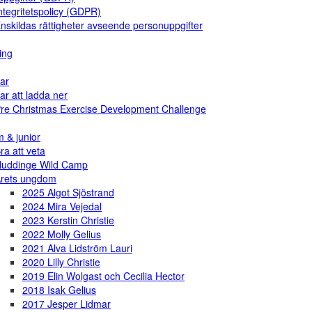
ntegritetspolicy (GDPR)
nskildas rättigheter avseende personuppgifter
ing
ar
ar att ladda ner
re Christmas Exercise Development Challenge
 & junior
ra att veta
uddinge Wild Camp
rets ungdom
2025 Algot Sjöstrand
2024 Mira Vejedal
2023 Kerstin Christie
2022 Molly Gelius
2021 Alva Lidström Lauri
2020 Lilly Christie
2019 Elin Wolgast och Cecilia Hector
2018 Isak Gelius
2017 Jesper Lidmar