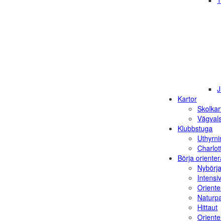
1
J
Kartor
Skolkar
Vägvals
Klubbstuga
Uthyrni
Charlot
Börja orienter
Nybörja
Intensi
Oriente
Naturp
Hittaut
Orienter