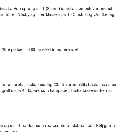
nsats. Hon sprang str 1 (8 km) i damklassen och var endast
m) för ett Väsbylag i herrklassen på 1,45 och slog vårt 3:e lag.
ter 26:e platsen 1969, mycket imponerande!
g tror att årets jukolaplacering 33a ärvåran hittils bästa insats på
Så grattis alla 44 löpare som kämpade i finska tassemarkerna.
amlag och 4 herrlag som representerar klubben där. Följ gärna
 här hemma.