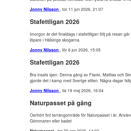
Jonny Nilsson
, tor 11 jun 2026, 21:07
Stafettligan 2026
Imorgon är det finaldags i stafettligan följ på resan går 
löpare i Hälsinge skogarna.
Jonny Nilsson
, lör 6 jun 2026, 15:05
Stafettligan 2026
Bra insats igen. Denna gång av Flavio, Mattias och Sim
gjorde det i kamp med Sverige eliten. Några dagar tidig
Jonny Nilsson
, tis 19 maj 2026, 16:04
Naturpasset på gång
Oerhört fint terrängområde för Naturpasset i år. Använd 
Gömmaren eller badet
Naturpasset
, tor 30 apr 2026, 14:02