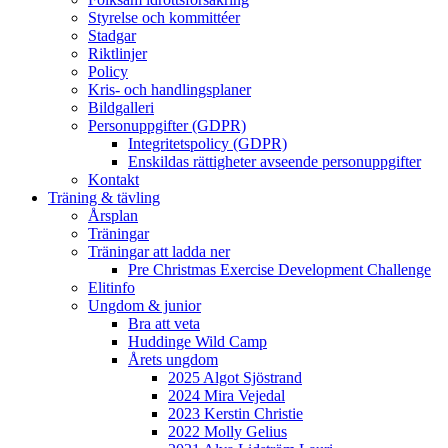
Styrelse och kommittéer
Stadgar
Riktlinjer
Policy
Kris- och handlingsplaner
Bildgalleri
Personuppgifter (GDPR)
Integritetspolicy (GDPR)
Enskildas rättigheter avseende personuppgifter
Kontakt
Träning & tävling
Årsplan
Träningar
Träningar att ladda ner
Pre Christmas Exercise Development Challenge
Elitinfo
Ungdom & junior
Bra att veta
Huddinge Wild Camp
Årets ungdom
2025 Algot Sjöstrand
2024 Mira Vejedal
2023 Kerstin Christie
2022 Molly Gelius