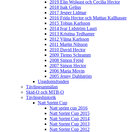
2019 Elin Wolgast och Cecilia Hector
2018 Isak Gelius
2017 Jesper Lidmar
2016 Frida Hector och Mattias Kallhauge
2015 Tobias Karlsson
2014 Ivar Lidström Lauri
2013 Kristina Tedhamre
2012 Vilma Karlsson
2011 Martin Nilsson
2010 David Hector
2009 Tiemo Schramm
2008 Simon Fröjd
2007 Simon Hector
2006 Maria Movin
2005 Jenny Dahlström
Ungdomsfonden
Tävlingsanmälan
Skid-O och MTB-O
Tävlingshistorik
Natt Sprint Cup
Natt sprint cup 2016
Natt Sprint Cup 2015
Natt Sprint Cup 2014
Natt Sprint Cup 2013
Natt Sprint Cup 2012