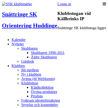
Logga in
Klubbstugan vid
Snättringe SK
Källbrinks IP
Orientering Huddinge
Snättringe SK klubbstuga ligger
Kalender
Nyheter
Skubbaren
Skubbaren 1996-2011
Äldre Skubbaren
Gästbok
Klubben
Bli medlem
Ny i klubben
Avima (fd Webforum)
Klubbshop
Klädkollektion
Övriga produkter
Prislista
Folksam idrottsförsäkring
Styrelse och kommittéer