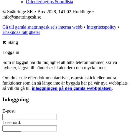
Orienteringtips & ordlista
© Snättringe SK • Box 2028, 141 02 Huddinge •
info@snattringesk.se
Gå till gamla snattringesk.se's interna webb
•
Integritetspolicy
•
Enskildas rättigheter
Stäng
Logga in
Som inloggad har du möjlighet att hitta telefonnummer, skriva
nyheter, lägga till händelser i kalendern och mycket mer.
Om du är ute efter dokumentarkivet, e-postutskick eller andra
funktioner som än så länge inte är byggda här på vår nya webbplats
så vill du gå till
inloggningen på den gamla webbplatsen
.
Inloggning
E-post:
Lösenord: