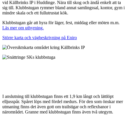
vid Källbrinks IP i Huddinge. Nära till skog och ändå enkelt att ta
sig till. Klubbstugan rymmer bland annat samlingssal, kontor, gym i
mindre skala och ett fullutrustat kök.
Klubbstugan går att hyra för läger, fest, middag eller möten m.m.
Läs mer om uthyrning.
Större karta och vägbeskrivning på Eniro
I anslutning till klubbstugan finns ett 1,9 km långt och lättlöpt
elljusspår. Spåret löps med fördel medurs. För den som önskar mer
utmaning finns det även gott om trailstigar och reflexbanor i
närområdet. Granne med klubbstugan finns även två utegym.