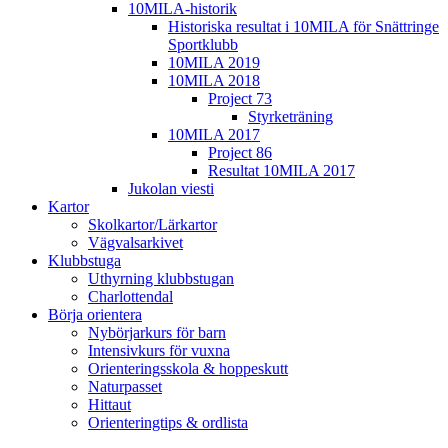
10MILA-historik
Historiska resultat i 10MILA för Snättringe
Sportklubb
10MILA 2019
10MILA 2018
Project 73
Styrketräning
10MILA 2017
Project 86
Resultat 10MILA 2017
Jukolan viesti
Kartor
Skolkartor/Lärkartor
Vägvalsarkivet
Klubbstuga
Uthyrning klubbstugan
Charlottendal
Börja orientera
Nybörjarkurs för barn
Intensivkurs för vuxna
Orienteringsskola & hoppeskutt
Naturpasset
Hittaut
Orienteringtips & ordlista