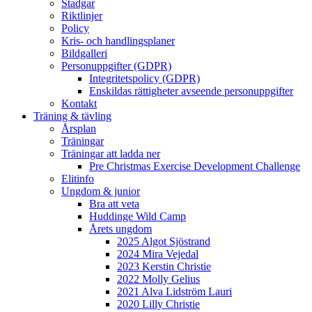
Stadgar
Riktlinjer
Policy
Kris- och handlingsplaner
Bildgalleri
Personuppgifter (GDPR)
Integritetspolicy (GDPR)
Enskildas rättigheter avseende personuppgifter
Kontakt
Träning & tävling
Årsplan
Träningar
Träningar att ladda ner
Pre Christmas Exercise Development Challenge
Elitinfo
Ungdom & junior
Bra att veta
Huddinge Wild Camp
Årets ungdom
2025 Algot Sjöstrand
2024 Mira Vejedal
2023 Kerstin Christie
2022 Molly Gelius
2021 Alva Lidström Lauri
2020 Lilly Christie