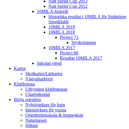
Natt Sprint Cup 2013
Natt Sprint Cup 2012
10MILA-historik
Historiska resultat i 10MILA för Snättringe
Sportklubb
10MILA 2019
10MILA 2018
Project 73
Styrketräning
10MILA 2017
Project 86
Resultat 10MILA 2017
Jukolan viesti
Kartor
Skolkartor/Lärkartor
Vägvalsarkivet
Klubbstuga
Uthyrning klubbstugan
Charlottendal
Börja orientera
Nybörjarkurs för barn
Intensivkurs för vuxna
Orienteringsskola & hoppeskutt
Naturpasset
Hittaut