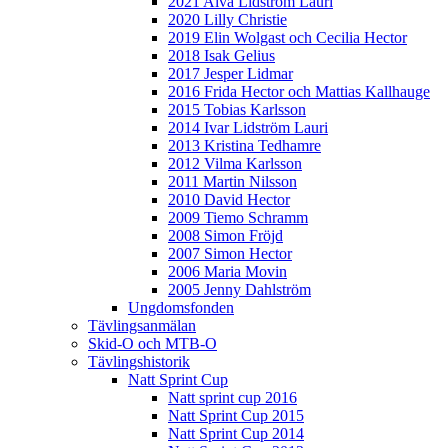
2021 Alva Lidström Lauri
2020 Lilly Christie
2019 Elin Wolgast och Cecilia Hector
2018 Isak Gelius
2017 Jesper Lidmar
2016 Frida Hector och Mattias Kallhauge
2015 Tobias Karlsson
2014 Ivar Lidström Lauri
2013 Kristina Tedhamre
2012 Vilma Karlsson
2011 Martin Nilsson
2010 David Hector
2009 Tiemo Schramm
2008 Simon Fröjd
2007 Simon Hector
2006 Maria Movin
2005 Jenny Dahlström
Ungdomsfonden
Tävlingsanmälan
Skid-O och MTB-O
Tävlingshistorik
Natt Sprint Cup
Natt sprint cup 2016
Natt Sprint Cup 2015
Natt Sprint Cup 2014