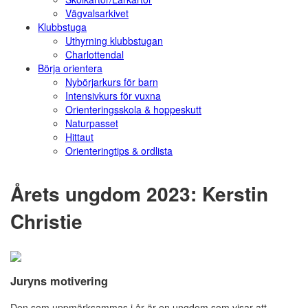
Vägvalsarkivet
Klubbstuga
Uthyrning klubbstugan
Charlottendal
Börja orientera
Nybörjarkurs för barn
Intensivkurs för vuxna
Orienteringsskola & hoppeskutt
Naturpasset
Hittaut
Orienteringtips & ordlista
Årets ungdom 2023: Kerstin
Christie
Juryns motivering
Den som uppmärksammas i år är en ungdom som visar att