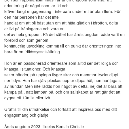
orientering är något som tar tid och
kräver långt engagemang - inte bara under ett år utan flera. För
den här personen har det inte
handlat om att bli bäst utan om att hitta glädjen i idrotten, delta
aktivt på träningarna och vara en
del av hela gruppen. På det sättet har årets ungdom både varit en
förebild och som genom
kontinuerlig utveckling kommit till en punkt där orienteringen inte
bara är en fritidssysselsättning.
Hon är en passionerad orienterare som alltid ser det roliga och
knasiga i situationer. Och knasiga
saker händer, på upplopp flyger skor och mammor trycks djupt
ner i dyn. Hon har själv plockas upp ur djupa hål, hon har jagats
av hundar. Men inte rädds hon något av detta, nej det är bara att
kämpa på , natt lampan på, och om sällskapet är rätt går det att
dygna ett 10mila eller två
Grattis till din utmärkelse och fortsätt att inspirera oss med ditt
engagemang och glädje!
Årets ungdom 2023 tilldelas Kerstin Christie