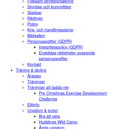
Folksam idrottsförsäkring
Styrelse och kommittéer
Stadgar
Riktlinjer
Policy
Kris- och handlingsplaner
Bildgalleri
Personuppgifter (GDPR)
Integritetspolicy (GDPR)
Enskildas rättigheter avseende
personuppgifter
Kontakt
Träning & tävling
Årsplan
Träningar
Träningar att ladda ner
Pre Christmas Exercise Development
Challenge
Elitinfo
Ungdom & junior
Bra att veta
Huddinge Wild Camp
Årets ungdom