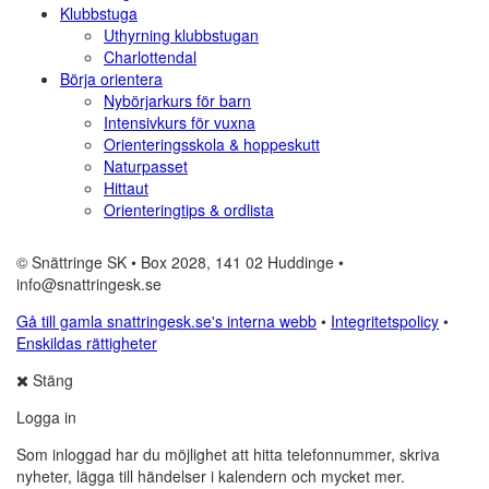
Klubbstuga
Uthyrning klubbstugan
Charlottendal
Börja orientera
Nybörjarkurs för barn
Intensivkurs för vuxna
Orienteringsskola & hoppeskutt
Naturpasset
Hittaut
Orienteringtips & ordlista
© Snättringe SK • Box 2028, 141 02 Huddinge •
info@snattringesk.se
Gå till gamla snattringesk.se's interna webb
•
Integritetspolicy
•
Enskildas rättigheter
Stäng
Logga in
Som inloggad har du möjlighet att hitta telefonnummer, skriva
nyheter, lägga till händelser i kalendern och mycket mer.