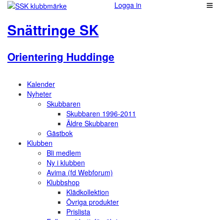
Logga in
Snättringe SK
Orientering Huddinge
Kalender
Nyheter
Skubbaren
Skubbaren 1996-2011
Äldre Skubbaren
Gästbok
Klubben
Bli medlem
Ny i klubben
Avima (fd Webforum)
Klubbshop
Klädkollektion
Övriga produkter
Prislista