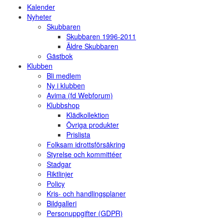
Kalender
Nyheter
Skubbaren
Skubbaren 1996-2011
Äldre Skubbaren
Gästbok
Klubben
Bli medlem
Ny i klubben
Avima (fd Webforum)
Klubbshop
Klädkollektion
Övriga produkter
Prislista
Folksam idrottsförsäkring
Styrelse och kommittéer
Stadgar
Riktlinjer
Policy
Kris- och handlingsplaner
Bildgalleri
Personuppgifter (GDPR)