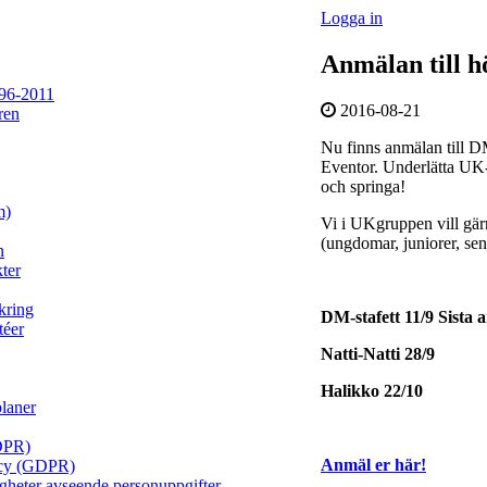
Logga in
Anmälan till hö
96-2011
2016-08-21
ren
Nu finns anmälan till DM
Eventor. Underlätta UK-
och springa!
m)
Vi i UKgruppen vill gärna
(ungdomar, juniorer, se
n
ter
kring
DM-stafett 11/9 Sista 
téer
Natti-Natti 28/9
Halikko 22/10
planer
DPR)
Anmäl er här!
licy (GDPR)
igheter avseende personuppgifter