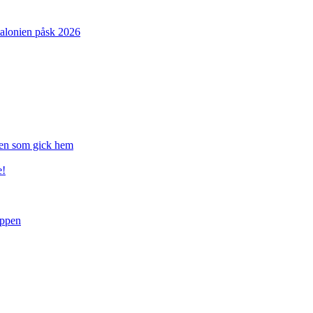
atalonien påsk 2026
gen som gick hem
e!
uppen