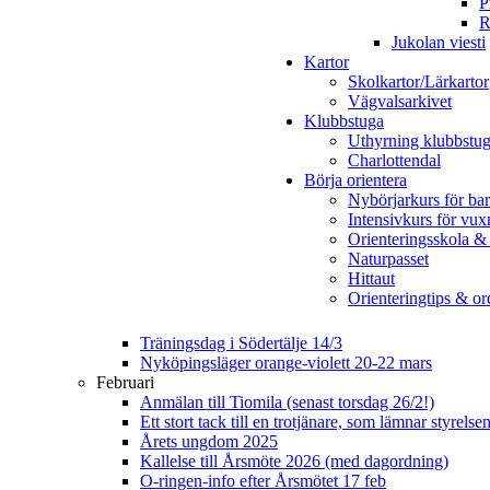
P
R
Jukolan viesti
Kartor
Skolkartor/Lärkartor
Vägvalsarkivet
Klubbstuga
Uthyrning klubbstu
Charlottendal
Börja orientera
Nybörjarkurs för ba
Intensivkurs för vux
Orienteringsskola &
Naturpasset
Hittaut
Orienteringtips & ord
Träningsdag i Södertälje 14/3
Nyköpingsläger orange-violett 20-22 mars
Februari
Anmälan till Tiomila (senast torsdag 26/2!)
Ett stort tack till en trotjänare, som lämnar styrelse
Årets ungdom 2025
Kallelse till Årsmöte 2026 (med dagordning)
O-ringen-info efter Årsmötet 17 feb