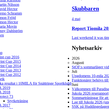
lma Karlsson
rtin Nilsson
Skubbaren
avid Hector
iemo Schramm
imon Fröjd
4 maj
imon Hector
aria Movin
Report Tiomila 20
enny Dahlström
en
Last weekend it was time
Nyhetsarkiv
up
rint cup 2016
2026
rint Cup 2015
Augusti
rint Cup 2014
StOF:s sommarläger vi
rint Cup 2013
Juli
rint Cup 2012
Ungdomens 10-mila 20
rik
Funktionärer behövs til
ska resultat i 10MILA för Snättringe Sportklubb
Juni
A 2019
Välkommen till Paradis
A 2018
Jukola 2026 reserapport
roject 73
Sommarträningar för att 
Styrketräning
Lag till Jukola 2026 (u
A 2017
SSK på Huddingedage