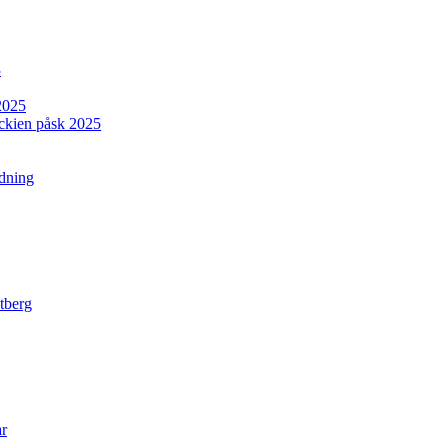
3
2025
jeckien påsk 2025
rdning
tberg
ar