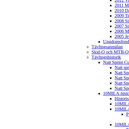
2012 Vi
2011 Ma
2010 D
2009 T
2008 S
2007 S
2006 M
2005 J
Ungdomsfond
Tävlingsanmälan
Skid-O och MTB-O
Tävlingshistorik
Natt Sprint C
Natt sp
Natt Sp
Natt Sp
Natt Sp
Natt Sp
10MILA-histo
Histori
10MIL
10MIL
P
10MIL