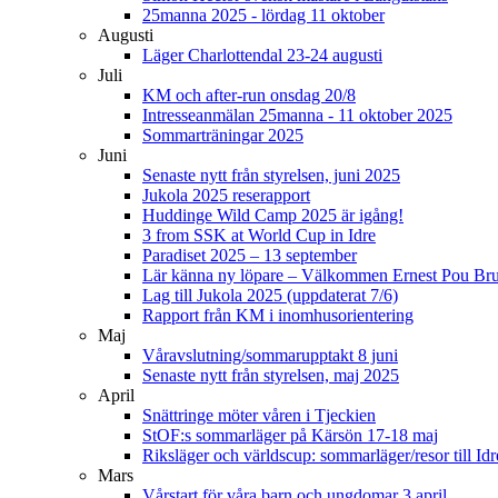
25manna 2025 - lördag 11 oktober
Augusti
Läger Charlottendal 23-24 augusti
Juli
KM och after-run onsdag 20/8
Intresseanmälan 25manna - 11 oktober 2025
Sommarträningar 2025
Juni
Senaste nytt från styrelsen, juni 2025
Jukola 2025 reserapport
Huddinge Wild Camp 2025 är igång!
3 from SSK at World Cup in Idre
Paradiset 2025 – 13 september
Lär känna ny löpare – Välkommen Ernest Pou Br
Lag till Jukola 2025 (uppdaterat 7/6)
Rapport från KM i inomhusorientering
Maj
Våravslutning/sommarupptakt 8 juni
Senaste nytt från styrelsen, maj 2025
April
Snättringe möter våren i Tjeckien
StOF:s sommarläger på Kärsön 17-18 maj
Riksläger och världscup: sommarläger/resor till Idr
Mars
Vårstart för våra barn och ungdomar 3 april