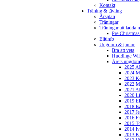
Kontakt
Träning & tävling
Årsplan
Träningar
Träningar att ladda n
Pre Christmas
Elitinfo
Ungdom & junior
Bra att veta
Huddinge Wi
Årets ungdom
2025 Al
2024 Mi
2023 Ke
2022 Mo
2021 Al
2020 Li
2019 El
2018 Is
2017 Je
2016 Fr
2015 To
2014 Iv
2013 Kr