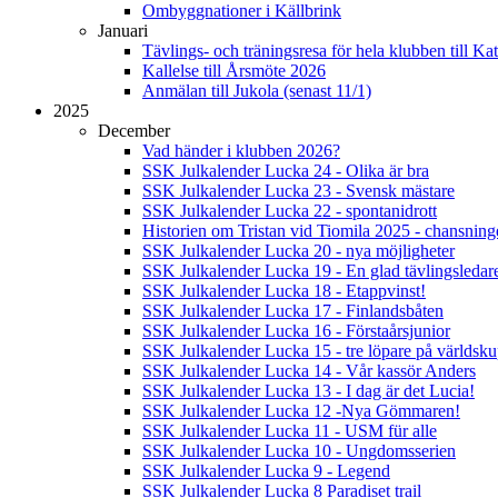
Ombyggnationer i Källbrink
Januari
Tävlings- och träningsresa för hela klubben till K
Kallelse till Årsmöte 2026
Anmälan till Jukola (senast 11/1)
2025
December
Vad händer i klubben 2026?
SSK Julkalender Lucka 24 - Olika är bra
SSK Julkalender Lucka 23 - Svensk mästare
SSK Julkalender Lucka 22 - spontanidrott
Historien om Tristan vid Tiomila 2025 - chansnin
SSK Julkalender Lucka 20 - nya möjligheter
SSK Julkalender Lucka 19 - En glad tävlingsledar
SSK Julkalender Lucka 18 - Etappvinst!
SSK Julkalender Lucka 17 - Finlandsbåten
SSK Julkalender Lucka 16 - Förstaårsjunior
SSK Julkalender Lucka 15 - tre löpare på världsk
SSK Julkalender Lucka 14 - Vår kassör Anders
SSK Julkalender Lucka 13 - I dag är det Lucia!
SSK Julkalender Lucka 12 -Nya Gömmaren!
SSK Julkalender Lucka 11 - USM für alle
SSK Julkalender Lucka 10 - Ungdomsserien
SSK Julkalender Lucka 9 - Legend
SSK Julkalender Lucka 8 Paradiset trail