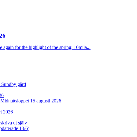
26
 again for the highlight of the spring: 10mila...
d Sundby gård
26
l Midnattsloppet 15 augusti 2026
et 2026
skriva ut själv
ppdaterade 13/6)
n