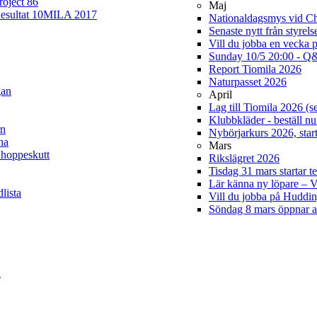
roject 86
Maj
esultat 10MILA 2017
Nationaldagsmys vid Cha
Senaste nytt från styrel
Vill du jobba en vecka 
Sunday 10/5 20:00 - Q&
Report Tiomila 2026
Naturpasset 2026
gan
April
Lag till Tiomila 2026 (s
Klubbkläder - beställ nu
rn
Nybörjarkurs 2026, start
na
Mars
 hoppeskutt
Rikslägret 2026
Tisdag 31 mars startar t
Lär känna ny löpare –
lista
Vill du jobba på Hudd
Söndag 8 mars öppnar 
n