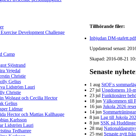
Tillhörande filer:
er
 Exercise Development Challenge
Inbjudan DM-stafett.pdf
Uppdaterad senast: 201
ld Camp
Skapad: 2016-08-21 10:
got Sjöstrand
Senaste nyhet
ra Vejedal
rstin Christie
lly Gelius
1 aug
StOF:s sommarläg
va Lidström Lauri
27 jul
Ungdomens 10-mi
lly Christie
23 jul
Funktionärer behö
in Wolgast och Cecilia Hector
18 jun
Välkommen till P
ak Gelius
16 jun
Jukola 2026 rese
sper Lidmar
14 jun
Sommarträningar f
ida Hector och Mattias Kallhauge
8 jun
Lag till Jukola 20
bias Karlsson
8 jun
SSK på Huddinge
ar Lidström Lauri
28 maj
Nationaldagsmys 
istina Tedhamre
25 maj
Senaste nytt frå