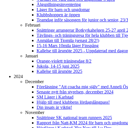
Älgspillningsinventering
Läger för barn och ungdomar
Klubbshoppen är öppen
Teamdag inför säsongen för junior och senior, 23/
Februari
Snättringe arrangerar Botkyrkahelgen 25-27 april 
Tävlings- och träningsresa för hela klubben till T
Anmälan till Tiomila (senast 28/2!)
15-16 Mars 10mila läger Finspång
Kallelse till årsmöte 2025 - Uppdaterad med dago
Januari
Orange-violett träningsdag 8/2
Jukola, 14-15 juni 2025
Kallelse till årsmöte 2025
2024
December
Föreläsning "Att coacha mig själv" med Anneli Ös
Senaste nytt från styrelsen, december 2024
SM Läger i Karlstad
Hjälp till med klubbens lördagslångpass!
Din insats är viktig!
November
Snättringe SK national team runners 2025
Rapport från Natt-KM 2024 för barn och ungdom
Höstläger i Karlstad 29:e Nov till 1:a Dec