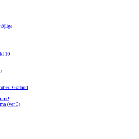
öjliga
kl 10
ar
cember- Gotland
orer!
ma (ver 3)