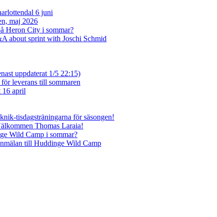
rlottendal 6 juni
sen, maj 2026
på Heron City i sommar?
A about sprint with Joschi Schmid
enast uppdaterat 1/5 22:15)
 för leverans till sommaren
 16 april
eknik-tisdagsträningarna för säsongen!
 Välkommen Thomas Laraia!
inge Wild Camp i sommar?
anmälan till Huddinge Wild Camp