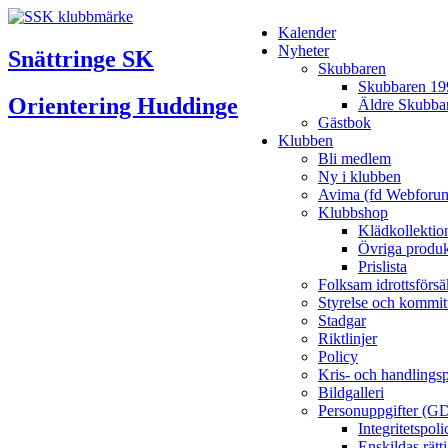
Kalender
Nyheter
Snättringe SK
Skubbaren
Skubbaren 19
Orientering Huddinge
Äldre Skubba
Gästbok
Klubben
Bli medlem
Ny i klubben
Avima (fd Webforu
Klubbshop
Klädkollektio
Övriga produk
Prislista
Folksam idrottsförsä
Styrelse och kommit
Stadgar
Riktlinjer
Policy
Kris- och handlings
Bildgalleri
Personuppgifter (G
Integritetspo
Enskildas rätt