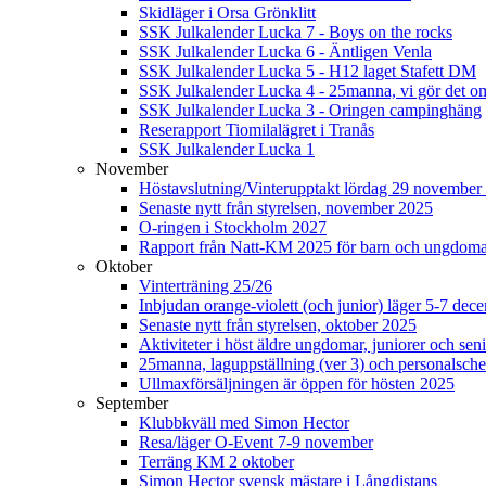
Skidläger i Orsa Grönklitt
SSK Julkalender Lucka 7 - Boys on the rocks
SSK Julkalender Lucka 6 - Äntligen Venla
SSK Julkalender Lucka 5 - H12 laget Stafett DM
SSK Julkalender Lucka 4 - 25manna, vi gör det om
SSK Julkalender Lucka 3 - Oringen campinghäng
Reserapport Tiomilalägret i Tranås
SSK Julkalender Lucka 1
November
Höstavslutning/Vinterupptakt lördag 29 november 
Senaste nytt från styrelsen, november 2025
O-ringen i Stockholm 2027
Rapport från Natt-KM 2025 för barn och ungdom
Oktober
Vinterträning 25/26
Inbjudan orange-violett (och junior) läger 5-7 de
Senaste nytt från styrelsen, oktober 2025
Aktiviteter i höst äldre ungdomar, juniorer och seni
25manna, laguppställning (ver 3) och personalsche
Ullmaxförsäljningen är öppen för hösten 2025
September
Klubbkväll med Simon Hector
Resa/läger O-Event 7-9 november
Terräng KM 2 oktober
Simon Hector svensk mästare i Långdistans