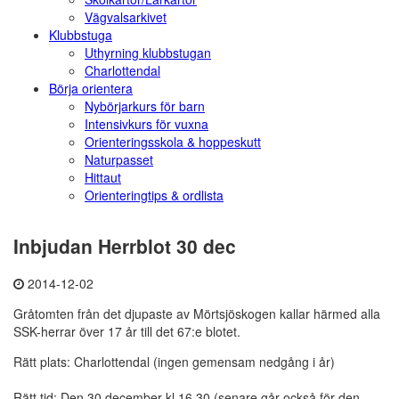
Vägvalsarkivet
Klubbstuga
Uthyrning klubbstugan
Charlottendal
Börja orientera
Nybörjarkurs för barn
Intensivkurs för vuxna
Orienteringsskola & hoppeskutt
Naturpasset
Hittaut
Orienteringtips & ordlista
Inbjudan Herrblot 30 dec
2014-12-02
Gråtomten från det djupaste av Mörtsjöskogen kallar härmed alla
SSK-herrar över 17 år till det 67:e blotet.
Rätt plats: Charlottendal (ingen gemensam nedgång i år)
Rätt tid: Den 30 december kl 16.30 (senare går också för den