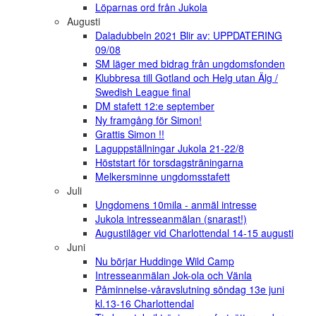
Löparnas ord från Jukola
Augusti
Daladubbeln 2021 Blir av: UPPDATERING
09/08
SM läger med bidrag från ungdomsfonden
Klubbresa till Gotland och Helg utan Älg /
Swedish League final
DM stafett 12:e september
Ny framgång för Simon!
Grattis Simon !!
Laguppställningar Jukola 21-22/8
Höststart för torsdagsträningarna
Melkersminne ungdomsstafett
Juli
Ungdomens 10mila - anmäl intresse
Jukola intresseanmälan (snarast!)
Augustiläger vid Charlottendal 14-15 augusti
Juni
Nu börjar Huddinge Wild Camp
Intresseanmälan Jok-ola och Vänla
Påminnelse-våravslutning söndag 13e juni
kl.13-16 Charlottendal