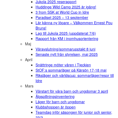
Jukola 2025 reserapport
Huddinge Wild Camp 2025 är igång!
3 from SSK at World Cup in Idre
Paradiset 2025 – 13 september
Lär känna ny löpare – Välkommen Ernest Pou
Bruns!
Lag till Jukola 2025 (uppdaterat 7/6)
Rapport från KM i inomhusorientering
Maj
Våravslutning/sommarupptakt 8 juni
Senaste nytt från styrelsen, maj 2025
April
Snättringe möter våren i Tjeckien
StOF:s sommarläger på Kärsön 17-18 maj
Riksläger och världscup: sommarläger/resor till
Idre
Mars
Vårstart för våra barn och ungdomar 3 april
Älgspillningsinventering
Läger för barn och ungdomar
Klubbshoppen är öppen
Teamdag inför säsongen för junior och senior,
23/3