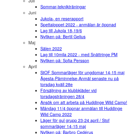
Juli
Sommar-teknikträningar
Juni
Jukola- en reserapport
Spettaloppet 2022 - anmälan är öppnad
Lag till Jukola 18-19/6
Nyfiken på: Bertil Gelius
Maj
Sälen 2022
Lag till 10mila 2022 - med Snättringe PM
Nyfiken på: Sofia Persson
April
StOF Sommarläger för ungdomar 14-15 maj
Ågesta-Påminnelse-Anmäl senaste nu på
torsdag kväll 28e
Försäljning av klubbkläder vid
torsdagsträningen 28/4
Ansök om att arbeta på Huddinge Wild Camp!
Måndag 11/4 öppnar anmälan till Huddinge
Wild Camp 2022
Läger för gul grupp 23-24 april / Stof
sommarläger 14-15 maj
Nyfiken på: Barbro Cedérus