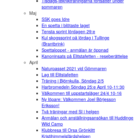
Tisdags-teknikträningarna fortsätter under
sommaren
Maj
SSK goes Idre
En spetta i blötaste laget
Tensta sprint lördagen 29:e
Kul skogssprint på lördag i Tullinge
(Brantbrink)
Spettaloppet - anmälan är öppnad
Kanoninsats på Elitstafetten - reseberättelse
April
Naturpasset 2021 vid Gömmaren
Lag till Elitstafetten
Träning i Björnkulla, Söndag 2/5
Harbromedeln Söndag 25:e April 10-11:30
Välkommen till uppstartsläger 24/4 10-16
Ny löpare: Välkommen Joel Börjesson
Eriksson!
Två träningar med SI i helgen
Anmälan och anställningsansökan till Huddinge
Wild Camp
Klubbresa till Orsa Grönklitt
Kristihimmelsfärdshelgen