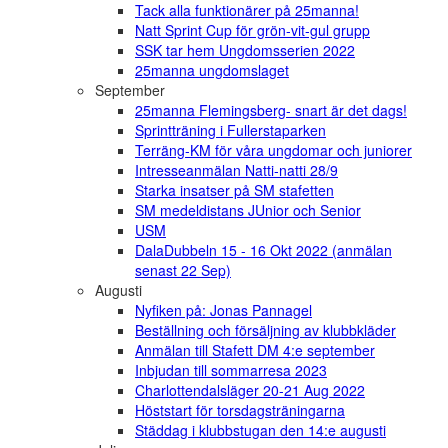
Tack alla funktionärer på 25manna!
Natt Sprint Cup för grön-vit-gul grupp
SSK tar hem Ungdomsserien 2022
25manna ungdomslaget
September
25manna Flemingsberg- snart är det dags!
Sprintträning i Fullerstaparken
Terräng-KM för våra ungdomar och juniorer
Intresseanmälan Natti-natti 28/9
Starka insatser på SM stafetten
SM medeldistans JUnior och Senior
USM
DalaDubbeln 15 - 16 Okt 2022 (anmälan
senast 22 Sep)
Augusti
Nyfiken på: Jonas Pannagel
Beställning och försäljning av klubbkläder
Anmälan till Stafett DM 4:e september
Inbjudan till sommarresa 2023
Charlottendalsläger 20-21 Aug 2022
Höststart för torsdagsträningarna
Städdag i klubbstugan den 14:e augusti