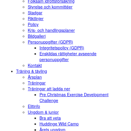
Folksam idrottsförsäkring
Styrelse och kommittéer
Stadgar
Riktlinjer
Policy
Kris- och handlingsplaner
Bildgalleri
Personuppgifter (GDPR)
Integritetspolicy (GDPR)
Enskildas rättigheter avseende
personuppgifter
Kontakt
Träning & tävling
Årsplan
Träningar
Träningar att ladda ner
Pre Christmas Exercise Development
Challenge
Elitinfo
Ungdom & junior
Bra att veta
Huddinge Wild Camp
Årets ungdom