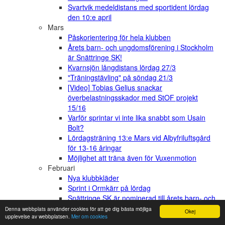
Svartvik medeldistans med sportident lördag
den 10:e april
Mars
Påskorientering för hela klubben
Årets barn- och ungdomsförening i Stockholm
är Snättringe SK!
Kvarnsjön långdistans lördag 27/3
"Träningstävling" på söndag 21/3
[Video] Tobias Gelius snackar
överbelastningsskador med StOF projekt
15/16
Varför sprintar vi inte lika snabbt som Usain
Bolt?
Lördagsträning 13:e Mars vid Albyfriluftsgård
för 13-16 åringar
Möjlighet att träna även för Vuxenmotion
Februari
Nya klubbkläder
Sprint i Ormkärr på lördag
Snättringe SK är nominerad till årets barn- och
ungdomsförening
Denna webbplats använder cookies för att ge dig bästa möjliga
Okej
upplevelse av webbplatsen.
Mer om cookies
Januari