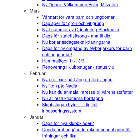
Ny löpare: Välkommen Peleg Mitzafon
Mars
Vårstart för våra barn och ungdomar
Dagläger för grön och vit grupp
Nytt nummer av Orientering Stockholm
Dags för stafettsäsong - anmäl dig!
Nu börjar tisdagsteknikträningarna
Dags för ny omgång av Nybörjarkurs för barn
och ungdomar!
Hemmaläger 11-13/3
Renovering i klubbstugan- status v 9
Februari
Nya reflexer på Långa reflexslingan
Nyfiken på: Nadja
Nu kan du anmäla intresse till vårens stafetter
Nu är restriktionerna borttagna
Klubbstugan byter till digitalt
inpasseringssystem
Januari
Dags för nya klubbkläder?
Uppdaterat angående rekommendationer för
träningar och fika