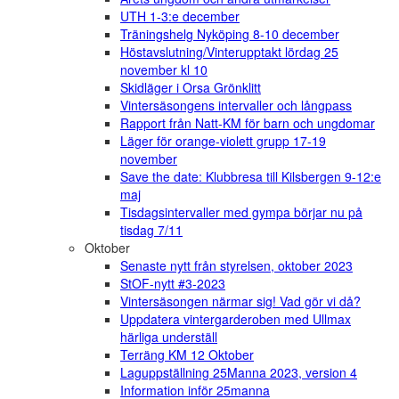
UTH 1-3:e december
Träningshelg Nyköping 8-10 december
Höstavslutning/Vinterupptakt lördag 25
november kl 10
Skidläger i Orsa Grönklitt
Vintersäsongens intervaller och långpass
Rapport från Natt-KM för barn och ungdomar
Läger för orange-violett grupp 17-19
november
Save the date: Klubbresa till Kilsbergen 9-12:e
maj
Tisdagsintervaller med gympa börjar nu på
tisdag 7/11
Oktober
Senaste nytt från styrelsen, oktober 2023
StOF-nytt #3-2023
Vintersäsongen närmar sig! Vad gör vi då?
Uppdatera vintergarderoben med Ullmax
härliga underställ
Terräng KM 12 Oktober
Laguppställning 25Manna 2023, version 4
Information inför 25manna