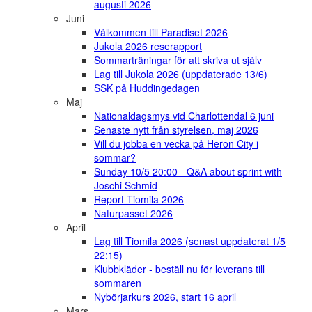
augusti 2026
Juni
Välkommen till Paradiset 2026
Jukola 2026 reserapport
Sommarträningar för att skriva ut själv
Lag till Jukola 2026 (uppdaterade 13/6)
SSK på Huddingedagen
Maj
Nationaldagsmys vid Charlottendal 6 juni
Senaste nytt från styrelsen, maj 2026
Vill du jobba en vecka på Heron City i
sommar?
Sunday 10/5 20:00 - Q&A about sprint with
Joschi Schmid
Report Tiomila 2026
Naturpasset 2026
April
Lag till Tiomila 2026 (senast uppdaterat 1/5
22:15)
Klubbkläder - beställ nu för leverans till
sommaren
Nybörjarkurs 2026, start 16 april
Mars