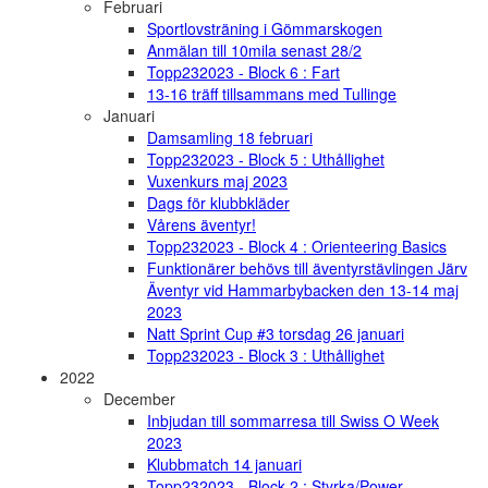
Februari
Sportlovsträning i Gömmarskogen
Anmälan till 10mila senast 28/2
Topp232023 - Block 6 : Fart
13-16 träff tillsammans med Tullinge
Januari
Damsamling 18 februari
Topp232023 - Block 5 : Uthållighet
Vuxenkurs maj 2023
Dags för klubbkläder
Vårens äventyr!
Topp232023 - Block 4 : Orienteering Basics
Funktionärer behövs till äventyrstävlingen Järv
Äventyr vid Hammarbybacken den 13-14 maj
2023
Natt Sprint Cup #3 torsdag 26 januari
Topp232023 - Block 3 : Uthållighet
2022
December
Inbjudan till sommarresa till Swiss O Week
2023
Klubbmatch 14 januari
Topp232023 - Block 2 : Styrka/Power