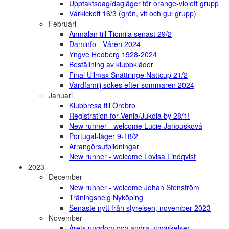
Upptaktsdag/dagläger för orange-violett grupp
Vårkickoff 16/3 (grön, vit och gul grupp)
Februari
Anmälan till Tiomila senast 29/2
Daminfo - Våren 2024
Yngve Hedberg 1928-2024
Beställning av klubbkläder
Final Ullmax Snättringe Nattcup 21/2
Värdfamilj sökes efter sommaren 2024
Januari
Klubbresa till Örebro
Registration for Venla/Jukola by 28/1!
New runner - welcome Lucie Janoušková
Portugal-läger 9-18/2
Arrangörsutbildningar
New runner - welcome Lovisa Lindqvist
2023
December
New runner - welcome Johan Stenström
Träningshelg Nyköping
Senaste nytt från styrelsen, november 2023
November
Årets ungdom och andra utmärkelser