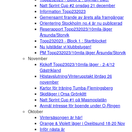
Natt Sprint Cup #2 onsdag 21 december
Information Topp232023
Gemensamt firande av årets alla framgångar
Orientering Stockholm no.4 är nu publicerad
Reserapport Topp232023/10mila-läger
Årsunda/Storvik
Topp232023 - Block 1 : Startblocket
Nu julstädar vi klubbstugan!
PM Topp232023/10mila-läger Årsunda/Storvik
November
Kickoff Topp23023/10mila-läger - 2-4/12
Gästrikland
Höstavslutning/Vinterupptakt lördag 26
november
Kartor för träning Tumba-Flemingsberg
Skidläger i Orsa Grönklitt
Natt Sprint Cup #1 på Masmoplatån
Anmäl intresse för boende under O-Ringen
Oktober
Vintersäsongen är här!
Orange & Violett läger i Oxelösund 18-20 Nov
Inför nästa år