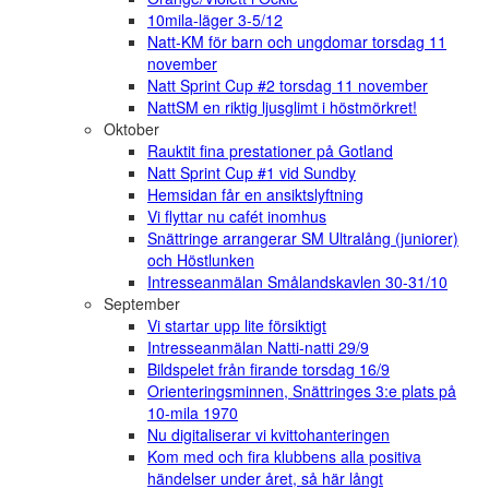
10mila-läger 3-5/12
Natt-KM för barn och ungdomar torsdag 11
november
Natt Sprint Cup #2 torsdag 11 november
NattSM en riktig ljusglimt i höstmörkret!
Oktober
Rauktit fina prestationer på Gotland
Natt Sprint Cup #1 vid Sundby
Hemsidan får en ansiktslyftning
Vi flyttar nu cafét inomhus
Snättringe arrangerar SM Ultralång (juniorer)
och Höstlunken
Intresseanmälan Smålandskavlen 30-31/10
September
Vi startar upp lite försiktigt
Intresseanmälan Natti-natti 29/9
Bildspelet från firande torsdag 16/9
Orienteringsminnen, Snättringes 3:e plats på
10-mila 1970
Nu digitaliserar vi kvittohanteringen
Kom med och fira klubbens alla positiva
händelser under året, så här långt