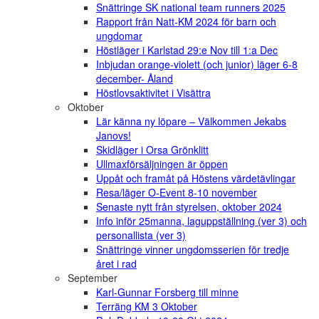
Snättringe SK national team runners 2025
Rapport från Natt-KM 2024 för barn och
ungdomar
Höstläger i Karlstad 29:e Nov till 1:a Dec
Inbjudan orange-violett (och junior) läger 6-8
december- Åland
Höstlovsaktivitet i Visättra
Oktober
Lär känna ny löpare – Välkommen Jekabs
Janovs!
Skidläger i Orsa Grönklitt
Ullmaxförsäljningen är öppen
Uppåt och framåt på Höstens värdetävlingar
Resa/läger O-Event 8-10 november
Senaste nytt från styrelsen, oktober 2024
Info inför 25manna, laguppställning (ver 3) och
personallista (ver 3)
Snättringe vinner ungdomsserien för tredje
året i rad
September
Karl-Gunnar Forsberg till minne
Terräng KM 3 Oktober