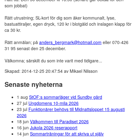
som jobbat)
Rätt utrustning; SL-kort för dig som åker kommunalt, lyse,
bastuattiraljer, egen dryck, 120 kr i blotgäld och inslagen klapp för
ca 30 kr.
Rätt anmälan; på
anders_bergmark@hotmail.com
eller 070-426
31 95 senast den 25 december.
Välkomna; särskilt du som inte varit med tidigare...
Skapad: 2014-12-25 20:47:54 av Mikael Nilsson
Senaste nyheterna
1 aug
StOF:s sommarläger vid Sundby gård
27 jul
Ungdomens 10-mila 2026
23 jul
Funktionärer behövs till Midnattsloppet 15 augusti
2026
18 jun
Välkommen till Paradiset 2026
16 jun
Jukola 2026 reserapport
14 jun
Sommarträningar för att skriva ut själv