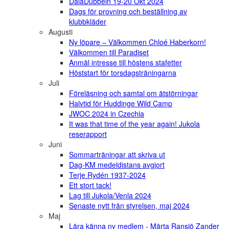
DalaDubbeln 19-20 Okt 2024
Dags för provning och beställning av
klubbkläder
Augusti
Ny löpare – Välkommen Chloé Haberkorn!
Välkommen till Paradiset
Anmäl intresse till höstens stafetter
Höststart för torsdagsträningarna
Juli
Föreläsning och samtal om ätstörningar
Halvtid för Huddinge Wild Camp
JWOC 2024 in Czechia
It was that time of the year again! Jukola
reserapport
Juni
Sommarträningar att skriva ut
Dag-KM medeldistans avgjort
Terje Rydén 1937-2024
Ett stort tack!
Lag till Jukola/Venla 2024
Senaste nytt från styrelsen, maj 2024
Maj
Lära känna ny medlem - Märta Ransjö Zander