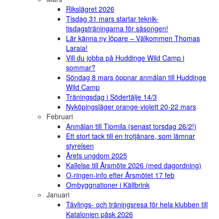
Rikslägret 2026
Tisdag 31 mars startar teknik-
tisdagsträningarna för säsongen!
Lär känna ny löpare – Välkommen Thomas
Laraia!
Vill du jobba på Huddinge Wild Camp i
sommar?
Söndag 8 mars öppnar anmälan till Huddinge
Wild Camp
Träningsdag i Södertälje 14/3
Nyköpingsläger orange-violett 20-22 mars
Februari
Anmälan till Tiomila (senast torsdag 26/2!)
Ett stort tack till en trotjänare, som lämnar
styrelsen
Årets ungdom 2025
Kallelse till Årsmöte 2026 (med dagordning)
O-ringen-info efter Årsmötet 17 feb
Ombyggnationer i Källbrink
Januari
Tävlings- och träningsresa för hela klubben till
Katalonien påsk 2026