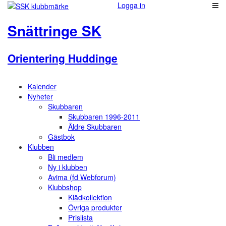
Logga in
Snättringe SK
Orientering Huddinge
Kalender
Nyheter
Skubbaren
Skubbaren 1996-2011
Äldre Skubbaren
Gästbok
Klubben
Bli medlem
Ny i klubben
Avima (fd Webforum)
Klubbshop
Klädkollektion
Övriga produkter
Prislista