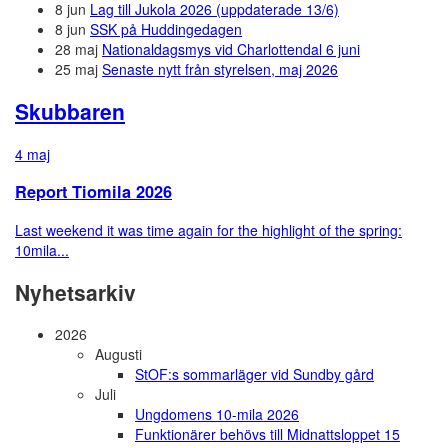
8 jun
Lag till Jukola 2026 (uppdaterade 13/6)
8 jun
SSK på Huddingedagen
28 maj
Nationaldagsmys vid Charlottendal 6 juni
25 maj
Senaste nytt från styrelsen, maj 2026
Skubbaren
4 maj
Report Tiomila 2026
Last weekend it was time again for the highlight of the spring:
10mila...
Nyhetsarkiv
2026
Augusti
StOF:s sommarläger vid Sundby gård
Juli
Ungdomens 10-mila 2026
Funktionärer behövs till Midnattsloppet 15