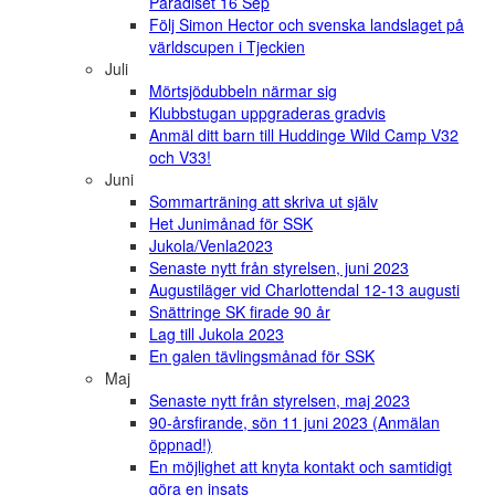
Paradiset 16 Sep
Följ Simon Hector och svenska landslaget på
världscupen i Tjeckien
Juli
Mörtsjödubbeln närmar sig
Klubbstugan uppgraderas gradvis
Anmäl ditt barn till Huddinge Wild Camp V32
och V33!
Juni
Sommarträning att skriva ut själv
Het Junimånad för SSK
Jukola/Venla2023
Senaste nytt från styrelsen, juni 2023
Augustiläger vid Charlottendal 12-13 augusti
Snättringe SK firade 90 år
Lag till Jukola 2023
En galen tävlingsmånad för SSK
Maj
Senaste nytt från styrelsen, maj 2023
90-årsfirande, sön 11 juni 2023 (Anmälan
öppnad!)
En möjlighet att knyta kontakt och samtidigt
göra en insats