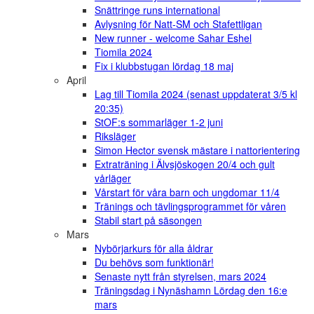
Snättringe runs international
Avlysning för Natt-SM och Stafettligan
New runner - welcome Sahar Eshel
Tiomila 2024
Fix i klubbstugan lördag 18 maj
April
Lag till Tiomila 2024 (senast uppdaterat 3/5 kl
20:35)
StOF:s sommarläger 1-2 juni
Riksläger
Simon Hector svensk mästare i nattorientering
Extraträning i Älvsjöskogen 20/4 och gult
vårläger
Vårstart för våra barn och ungdomar 11/4
Tränings och tävlingsprogrammet för våren
Stabil start på säsongen
Mars
Nybörjarkurs för alla åldrar
Du behövs som funktionär!
Senaste nytt från styrelsen, mars 2024
Träningsdag i Nynäshamn Lördag den 16:e
mars