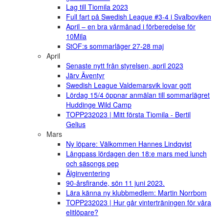
Lag till Tiomila 2023
Full fart på Swedish League #3-4 i Svalboviken
April – en bra vårmånad i förberedelse för
10Mila
StOF:s sommarläger 27-28 maj
April
Senaste nytt från styrelsen, april 2023
Järv Äventyr
Swedish League Valdemarsvik lovar gott
Lördag 15/4 öppnar anmälan till sommarlägret
Huddinge Wild Camp
TOPP232023 | Mitt första Tiomila - Bertil
Gelius
Mars
Ny löpare: Välkommen Hannes Lindqvist
Långpass lördagen den 18:e mars med lunch
och säsongs pep
Älginventering
90-årsfirande, sön 11 juni 2023.
Lära känna ny klubbmedlem: Martin Norrbom
TOPP232023 | Hur går vinterträningen för våra
elitlöpare?