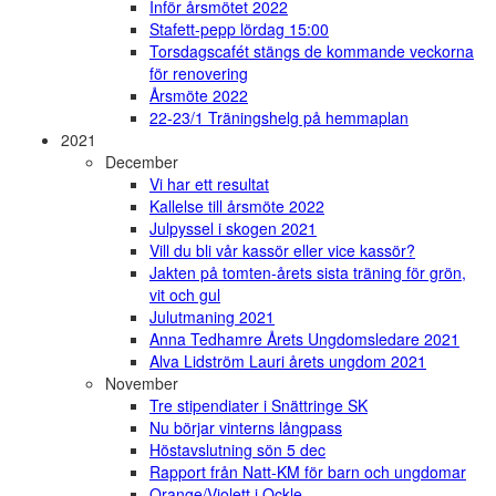
Inför årsmötet 2022
Stafett-pepp lördag 15:00
Torsdagscafét stängs de kommande veckorna
för renovering
Årsmöte 2022
22-23/1 Träningshelg på hemmaplan
2021
December
Vi har ett resultat
Kallelse till årsmöte 2022
Julpyssel i skogen 2021
Vill du bli vår kassör eller vice kassör?
Jakten på tomten-årets sista träning för grön,
vit och gul
Julutmaning 2021
Anna Tedhamre Årets Ungdomsledare 2021
Alva Lidström Lauri årets ungdom 2021
November
Tre stipendiater i Snättringe SK
Nu börjar vinterns långpass
Höstavslutning sön 5 dec
Rapport från Natt-KM för barn och ungdomar
Orange/Violett i Ockle