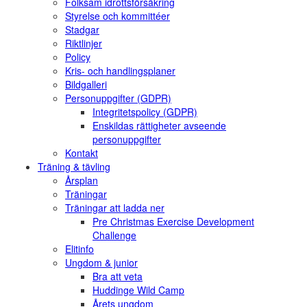
Folksam idrottsförsäkring
Styrelse och kommittéer
Stadgar
Riktlinjer
Policy
Kris- och handlingsplaner
Bildgalleri
Personuppgifter (GDPR)
Integritetspolicy (GDPR)
Enskildas rättigheter avseende
personuppgifter
Kontakt
Träning & tävling
Årsplan
Träningar
Träningar att ladda ner
Pre Christmas Exercise Development
Challenge
Elitinfo
Ungdom & junior
Bra att veta
Huddinge Wild Camp
Årets ungdom