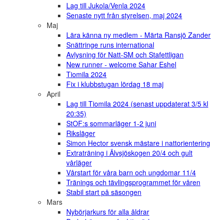
Lag till Jukola/Venla 2024
Senaste nytt från styrelsen, maj 2024
Maj
Lära känna ny medlem - Märta Ransjö Zander
Snättringe runs international
Avlysning för Natt-SM och Stafettligan
New runner - welcome Sahar Eshel
Tiomila 2024
Fix i klubbstugan lördag 18 maj
April
Lag till Tiomila 2024 (senast uppdaterat 3/5 kl
20:35)
StOF:s sommarläger 1-2 juni
Riksläger
Simon Hector svensk mästare i nattorientering
Extraträning i Älvsjöskogen 20/4 och gult
vårläger
Vårstart för våra barn och ungdomar 11/4
Tränings och tävlingsprogrammet för våren
Stabil start på säsongen
Mars
Nybörjarkurs för alla åldrar