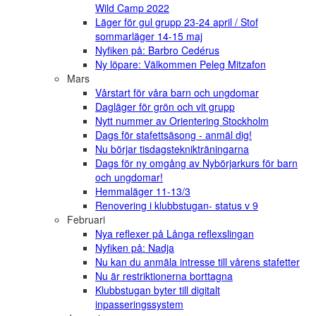
Wild Camp 2022
Läger för gul grupp 23-24 april / Stof
sommarläger 14-15 maj
Nyfiken på: Barbro Cedérus
Ny löpare: Välkommen Peleg Mitzafon
Mars
Vårstart för våra barn och ungdomar
Dagläger för grön och vit grupp
Nytt nummer av Orientering Stockholm
Dags för stafettsäsong - anmäl dig!
Nu börjar tisdagsteknikträningarna
Dags för ny omgång av Nybörjarkurs för barn
och ungdomar!
Hemmaläger 11-13/3
Renovering i klubbstugan- status v 9
Februari
Nya reflexer på Långa reflexslingan
Nyfiken på: Nadja
Nu kan du anmäla intresse till vårens stafetter
Nu är restriktionerna borttagna
Klubbstugan byter till digitalt
inpasseringssystem