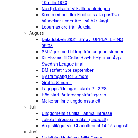
10-mila 1970
Nu digitaliserar vi kvittohanteringen
Kom med och fira klubbens alla positiva
händelser under året, så här långt
Löparnas ord från Jukola
Augusti
Daladubbeln 2021 Blir av: UPPDATERING
09/08
SM läger med bidrag från ungdomsfonden
Klubbresa till Gotland och Helg utan Älg /
Swedish League final
DM stafett 12:e september
Ny framgång för Simon!
Grattis Simon !!
Laguppställningar Jukola 21-22/8
Höststart för torsdagsträningarna
Melkersminne ungdomsstafett
Juli
Ungdomens 10mila - anmäl intresse
Jukola intresseanmälan (snarast!)
Augustiläger vid Charlottendal 14-15 augusti
Juni
Nu börjar Huddinge Wild Camp