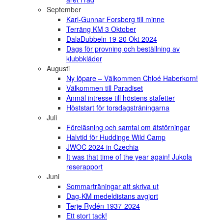
September
Karl-Gunnar Forsberg till minne
Terräng KM 3 Oktober
DalaDubbeln 19-20 Okt 2024
Dags för provning och beställning av
klubbkläder
Augusti
Ny löpare – Välkommen Chloé Haberkorn!
Välkommen till Paradiset
Anmäl intresse till höstens stafetter
Höststart för torsdagsträningarna
Juli
Föreläsning och samtal om ätstörningar
Halvtid för Huddinge Wild Camp
JWOC 2024 in Czechia
It was that time of the year again! Jukola
reserapport
Juni
Sommarträningar att skriva ut
Dag-KM medeldistans avgjort
Terje Rydén 1937-2024
Ett stort tack!