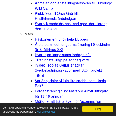
Anmälan och anställningsansökan till Huddinge
Wild Camp
Klubbresa till Orsa Grönklitt
Kristihimmelsfärdshelgen
Svartvik medeldistans med sportident lördag
den 10:e april
Mars
Påskorientering för hela klubben
Årets barn- och ungdomsförening i Stockholm
är Snättringe SK!
Kvarnsjön långdistans lördag 27/3
"Träningstävling" på söndag 21/3
[Video] Tobias Gelius snackar
överbelastningsskador med StOF projekt
15/16
Varför sprintar vi inte lika snabbt som Usain
Bolt?
Lördagsträning 13:e Mars vid Albyfriluftsgård
för 13-16 åringar
Möjlighet att träna även för Vuxenmotion
Februari
Denna webbplats använder cookies för att ge dig bästa möjliga
Okej
Nya klubbkläder
upplevelse av webbplatsen.
Mer om cookies