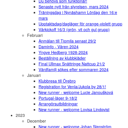
Du behövs som funktionär!
Senaste nytt från styrelsen, mars 2024
Träningsdag i Nynäshamn Lördag den 16:e
mars
Upptaktsdag/dagläger för orange-violett grupp
Vårkickoff 16/3 (grön, vit och gul grupp)
Februari
Anmälan till Tiomila senast 29/2
Daminfo - Våren 2024
Yngve Hedberg 1928-2024
Beställning av klubbkläder
Final Ullmax Snättringe Nattcup 21/2
Värdfamilj sökes efter sommaren 2024
Januari
Klubbresa till Örebro
Registration for Venla/Jukola by 28/1!
New runner - welcome Lucie Janoušková
Portugal-läger 9-18/2
Arrangörsutbildningar
New runner - welcome Lovisa Lindqvist
2023
December
New runner - welcome Johan Stenström