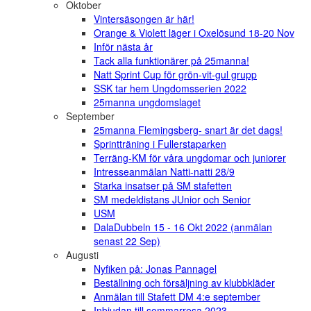
Oktober
Vintersäsongen är här!
Orange & Violett läger i Oxelösund 18-20 Nov
Inför nästa år
Tack alla funktionärer på 25manna!
Natt Sprint Cup för grön-vit-gul grupp
SSK tar hem Ungdomsserien 2022
25manna ungdomslaget
September
25manna Flemingsberg- snart är det dags!
Sprintträning i Fullerstaparken
Terräng-KM för våra ungdomar och juniorer
Intresseanmälan Natti-natti 28/9
Starka insatser på SM stafetten
SM medeldistans JUnior och Senior
USM
DalaDubbeln 15 - 16 Okt 2022 (anmälan
senast 22 Sep)
Augusti
Nyfiken på: Jonas Pannagel
Beställning och försäljning av klubbkläder
Anmälan till Stafett DM 4:e september
Inbjudan till sommarresa 2023