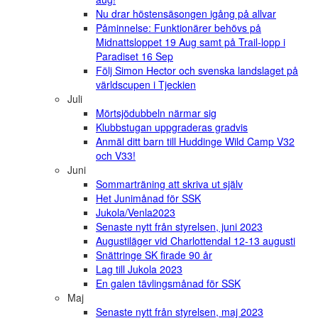
Nu drar höstensäsongen igång på allvar
Påminnelse: Funktionärer behövs på
Midnattsloppet 19 Aug samt på Trail-lopp i
Paradiset 16 Sep
Följ Simon Hector och svenska landslaget på
världscupen i Tjeckien
Juli
Mörtsjödubbeln närmar sig
Klubbstugan uppgraderas gradvis
Anmäl ditt barn till Huddinge Wild Camp V32
och V33!
Juni
Sommarträning att skriva ut själv
Het Junimånad för SSK
Jukola/Venla2023
Senaste nytt från styrelsen, juni 2023
Augustiläger vid Charlottendal 12-13 augusti
Snättringe SK firade 90 år
Lag till Jukola 2023
En galen tävlingsmånad för SSK
Maj
Senaste nytt från styrelsen, maj 2023