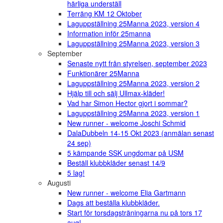
härliga underställ
Terräng KM 12 Oktober
Laguppställning 25Manna 2023, version 4
Information inför 25manna
Laguppställning 25Manna 2023, version 3
September
Senaste nytt från styrelsen, september 2023
Funktionärer 25Manna
Laguppställning 25Manna 2023, version 2
Hjälp till och sälj Ullmax-kläder!
Vad har Simon Hector gjort i sommar?
Laguppställning 25Manna 2023, version 1
New runner - welcome Joschi Schmid
DalaDubbeln 14-15 Okt 2023 (anmälan senast
24 sep)
5 kämpande SSK ungdomar på USM
Beställ klubbkläder senast 14/9
5 lag!
Augusti
New runner - welcome Elia Gartmann
Dags att beställa klubbkläder.
Start för torsdagsträningarna nu på tors 17
aug!