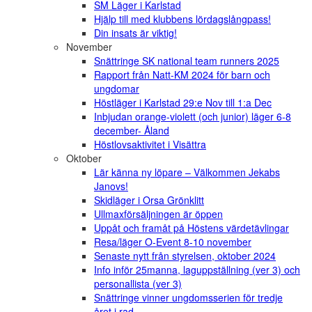
SM Läger i Karlstad
Hjälp till med klubbens lördagslångpass!
Din insats är viktig!
November
Snättringe SK national team runners 2025
Rapport från Natt-KM 2024 för barn och
ungdomar
Höstläger i Karlstad 29:e Nov till 1:a Dec
Inbjudan orange-violett (och junior) läger 6-8
december- Åland
Höstlovsaktivitet i Visättra
Oktober
Lär känna ny löpare – Välkommen Jekabs
Janovs!
Skidläger i Orsa Grönklitt
Ullmaxförsäljningen är öppen
Uppåt och framåt på Höstens värdetävlingar
Resa/läger O-Event 8-10 november
Senaste nytt från styrelsen, oktober 2024
Info inför 25manna, laguppställning (ver 3) och
personallista (ver 3)
Snättringe vinner ungdomsserien för tredje
året i rad