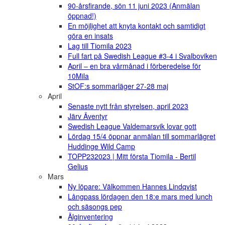
90-årsfirande, sön 11 juni 2023 (Anmälan
öppnad!)
En möjlighet att knyta kontakt och samtidigt
göra en insats
Lag till Tiomila 2023
Full fart på Swedish League #3-4 i Svalboviken
April – en bra vårmånad i förberedelse för
10Mila
StOF:s sommarläger 27-28 maj
April
Senaste nytt från styrelsen, april 2023
Järv Äventyr
Swedish League Valdemarsvik lovar gott
Lördag 15/4 öppnar anmälan till sommarlägret
Huddinge Wild Camp
TOPP232023 | Mitt första Tiomila - Bertil
Gelius
Mars
Ny löpare: Välkommen Hannes Lindqvist
Långpass lördagen den 18:e mars med lunch
och säsongs pep
Älginventering