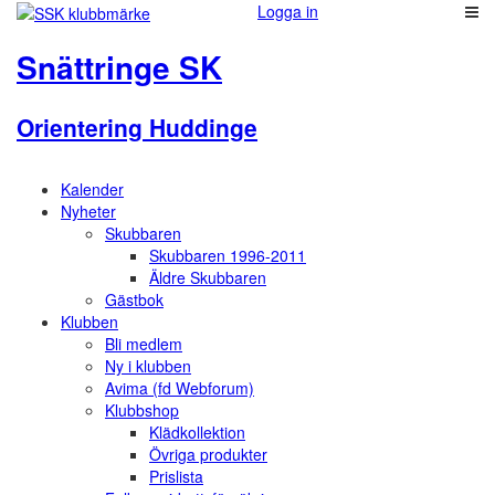
Logga in
Snättringe SK
Orientering Huddinge
Kalender
Nyheter
Skubbaren
Skubbaren 1996-2011
Äldre Skubbaren
Gästbok
Klubben
Bli medlem
Ny i klubben
Avima (fd Webforum)
Klubbshop
Klädkollektion
Övriga produkter
Prislista