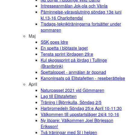
Intresseanmälan Jok-ola och Vänla
Påminnelse-våravslutning söndag 13e juni
kl.13-16 Charlottendal
Tisdags-teknikträningarna fortsätter under
sommaren
Maj
SSK goes Idre
En spetta i blötaste laget
Tensta sprint lördagen 29:e
Kul skogssprint på lördag i Tullinge
(Brantbrink)
Spettaloppet - anmälan är öppnad
Kanoninsats på Elitstafetten - reseberättelse
April
Naturpasset 2021 vid Gömmaren
Lag till Elitstafetten
Träning i Björnkulla, Söndag 2/5
Harbromedeln Söndag 25:e April 10-11:30
Välkommen till uppstartsläger 24/4 10-16
Ny löpare: Välkommen Joel Börjesson
Eriksson!
Två träningar med SI i helgen