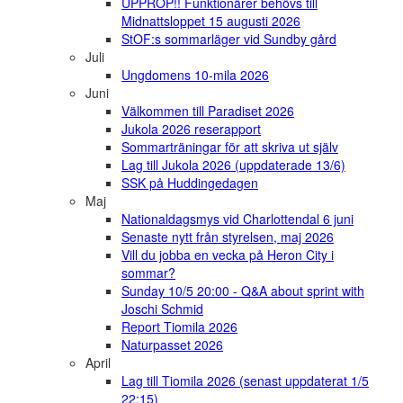
UPPROP!! Funktionärer behövs till
Midnattsloppet 15 augusti 2026
StOF:s sommarläger vid Sundby gård
Juli
Ungdomens 10-mila 2026
Juni
Välkommen till Paradiset 2026
Jukola 2026 reserapport
Sommarträningar för att skriva ut själv
Lag till Jukola 2026 (uppdaterade 13/6)
SSK på Huddingedagen
Maj
Nationaldagsmys vid Charlottendal 6 juni
Senaste nytt från styrelsen, maj 2026
Vill du jobba en vecka på Heron City i
sommar?
Sunday 10/5 20:00 - Q&A about sprint with
Joschi Schmid
Report Tiomila 2026
Naturpasset 2026
April
Lag till Tiomila 2026 (senast uppdaterat 1/5
22:15)