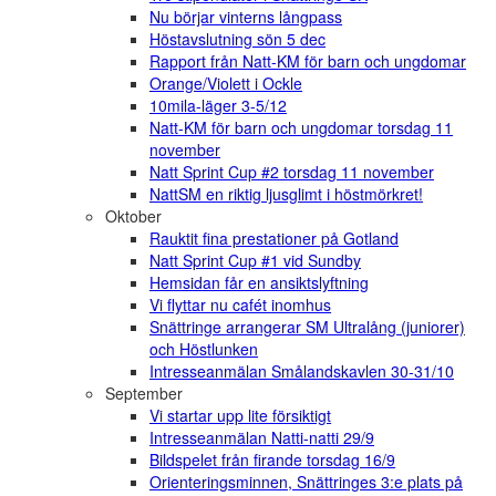
Nu börjar vinterns långpass
Höstavslutning sön 5 dec
Rapport från Natt-KM för barn och ungdomar
Orange/Violett i Ockle
10mila-läger 3-5/12
Natt-KM för barn och ungdomar torsdag 11
november
Natt Sprint Cup #2 torsdag 11 november
NattSM en riktig ljusglimt i höstmörkret!
Oktober
Rauktit fina prestationer på Gotland
Natt Sprint Cup #1 vid Sundby
Hemsidan får en ansiktslyftning
Vi flyttar nu cafét inomhus
Snättringe arrangerar SM Ultralång (juniorer)
och Höstlunken
Intresseanmälan Smålandskavlen 30-31/10
September
Vi startar upp lite försiktigt
Intresseanmälan Natti-natti 29/9
Bildspelet från firande torsdag 16/9
Orienteringsminnen, Snättringes 3:e plats på