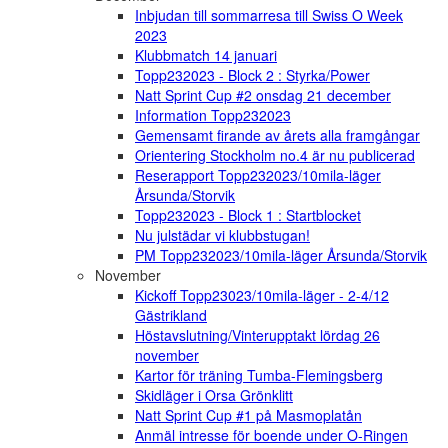
Inbjudan till sommarresa till Swiss O Week
2023
Klubbmatch 14 januari
Topp232023 - Block 2 : Styrka/Power
Natt Sprint Cup #2 onsdag 21 december
Information Topp232023
Gemensamt firande av årets alla framgångar
Orientering Stockholm no.4 är nu publicerad
Reserapport Topp232023/10mila-läger
Årsunda/Storvik
Topp232023 - Block 1 : Startblocket
Nu julstädar vi klubbstugan!
PM Topp232023/10mila-läger Årsunda/Storvik
November
Kickoff Topp23023/10mila-läger - 2-4/12
Gästrikland
Höstavslutning/Vinterupptakt lördag 26
november
Kartor för träning Tumba-Flemingsberg
Skidläger i Orsa Grönklitt
Natt Sprint Cup #1 på Masmoplatån
Anmäl intresse för boende under O-Ringen