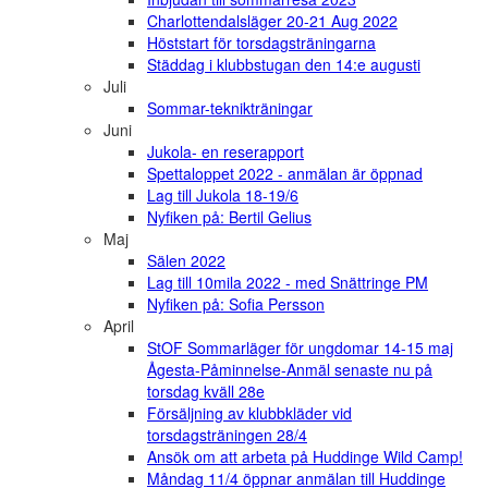
Charlottendalsläger 20-21 Aug 2022
Höststart för torsdagsträningarna
Städdag i klubbstugan den 14:e augusti
Juli
Sommar-teknikträningar
Juni
Jukola- en reserapport
Spettaloppet 2022 - anmälan är öppnad
Lag till Jukola 18-19/6
Nyfiken på: Bertil Gelius
Maj
Sälen 2022
Lag till 10mila 2022 - med Snättringe PM
Nyfiken på: Sofia Persson
April
StOF Sommarläger för ungdomar 14-15 maj
Ågesta-Påminnelse-Anmäl senaste nu på
torsdag kväll 28e
Försäljning av klubbkläder vid
torsdagsträningen 28/4
Ansök om att arbeta på Huddinge Wild Camp!
Måndag 11/4 öppnar anmälan till Huddinge