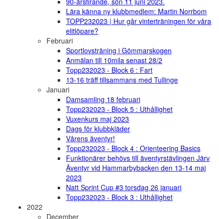
90-årsfirande, sön 11 juni 2023.
Lära känna ny klubbmedlem: Martin Norrbom
TOPP232023 | Hur går vinterträningen för våra
elitlöpare?
Februari
Sportlovsträning i Gömmarskogen
Anmälan till 10mila senast 28/2
Topp232023 - Block 6 : Fart
13-16 träff tillsammans med Tullinge
Januari
Damsamling 18 februari
Topp232023 - Block 5 : Uthållighet
Vuxenkurs maj 2023
Dags för klubbkläder
Vårens äventyr!
Topp232023 - Block 4 : Orienteering Basics
Funktionärer behövs till äventyrstävlingen Järv
Äventyr vid Hammarbybacken den 13-14 maj
2023
Natt Sprint Cup #3 torsdag 26 januari
Topp232023 - Block 3 : Uthållighet
2022
December