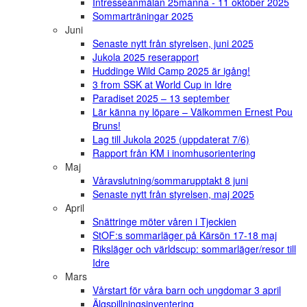
Intresseanmälan 25manna - 11 oktober 2025
Sommarträningar 2025
Juni
Senaste nytt från styrelsen, juni 2025
Jukola 2025 reserapport
Huddinge Wild Camp 2025 är igång!
3 from SSK at World Cup in Idre
Paradiset 2025 – 13 september
Lär känna ny löpare – Välkommen Ernest Pou
Bruns!
Lag till Jukola 2025 (uppdaterat 7/6)
Rapport från KM i inomhusorientering
Maj
Våravslutning/sommarupptakt 8 juni
Senaste nytt från styrelsen, maj 2025
April
Snättringe möter våren i Tjeckien
StOF:s sommarläger på Kärsön 17-18 maj
Riksläger och världscup: sommarläger/resor till
Idre
Mars
Vårstart för våra barn och ungdomar 3 april
Älgspillningsinventering