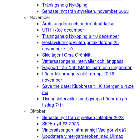
Träningshelg Nyköping
Senaste nytt från styrelsen, november 2023
November
Årets ungdom och andra utmärkelser
UTH 1-3:e december
Träningshelg Nyköping 8-10 december
Höstavslutning/Vinterupptakt lördag 25
november kl 10
Skidläger i Orsa Grönklitt
Vintersäsongens intervaller och långpass
Rapport från Natt-KM för barn och ungdomar
Läger för orange-violett grupp 17-19
november
Save the date: Klubbresa till Kilsbergen 9-12:e
maj
Tisdagsintervaller med gympa börjar nu på
tisdag 7/11
Oktober
Senaste nytt från styrelsen, oktober 2023
StOF-nytt #3-2023
Vintersäsongen närmar sig! Vad gör vi då?
Uppdatera vintergarderoben med Ullmax