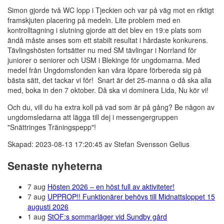
Simon gjorde två WC lopp i Tjeckien och var på väg mot en riktigt
framskjuten placering på medeln. Lite problem med en
kontrolltagning i slutning gjorde att det blev en 19:e plats som
ändå måste anses som ett stabilt resultat i hårdaste konkurens.
Tävlingshösten fortsätter nu med SM tävlingar i Norrland för
juniorer o seniorer och USM i Blekinge för ungdomarna. Med
medel från Ungdomsfonden kan våra löpare förbereda sig på
bästa sätt, det tackar vi för! Snart är det 25-manna o då ska alla
med, boka in den 7 oktober. Då ska vi dominera Lida, Nu kör vi!
Och du, vill du ha extra koll på vad som är på gång? Be någon av
ungdomsledarna att lägga till dej i messengergruppen
"Snättringes Träningspepp"!
Skapad: 2023-08-13 17:20:45 av Stefan Svensson Gelius
Senaste nyheterna
7 aug
Hösten 2026 – en höst full av aktiviteter!
7 aug
UPPROP!! Funktionärer behövs till Midnattsloppet 15
augusti 2026
1 aug
StOF:s sommarläger vid Sundby gård