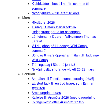
Klubbkläder - beställ nu för leverans till
sommaren
Nybörjarkurs 2026, start 16 april
Mars
Rikslägret 2026
Tisdag 31 mars startar teknik-
tisdagsträningarna för säsongen!
Lär känna ny löpare – Välkommen Thomas
Laraia!
Vill du jobba på Huddinge Wild Camp i
sommar?
Söndag 8 mars öppnar anmälan till Huddinge
Wild Camp
Träningsdag i Södertälje 14/3
Nyköpingsläger orange-violett 20-22 mars
Februari
Anmälan till Tiomila (senast torsdag 26/2!)
Ett stort tack till en trotjänare, som lämnar
styrelsen
Årets ungdom 2025
Kallelse till Årsmöte 2026 (med dagordning)
O-ringen-info efter Årsmötet 17 feb