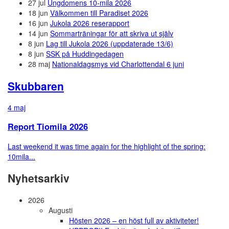
27 jul
Ungdomens 10-mila 2026
18 jun
Välkommen till Paradiset 2026
16 jun
Jukola 2026 reserapport
14 jun
Sommarträningar för att skriva ut själv
8 jun
Lag till Jukola 2026 (uppdaterade 13/6)
8 jun
SSK på Huddingedagen
28 maj
Nationaldagsmys vid Charlottendal 6 juni
Skubbaren
4 maj
Report Tiomila 2026
Last weekend it was time again for the highlight of the spring:
10mila...
Nyhetsarkiv
2026
Augusti
Hösten 2026 – en höst full av aktiviteter!