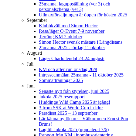
25manna, laguppställning (ver 3) och
personalschema (ver 3)
Ullmaxförsäljningen är öppen för hösten 2025
September
Klubbkväll med Simon Hector
Resa/läger O-Event 7-9 november
Terräng KM 2 oktober
Simon Hector svensk mästare i Långdistans
25manna 2025 - lördag 11 oktober
Augusti
Läger Charlottendal 23-24 augusti
Juli
KM och after-run onsdag 20/8
Intresseanmälan 25manna - 11 oktober 2025
Sommarträningar 2025
Juni
Senaste nytt från styrelsen, juni 2025
Jukola 2025 reserapport
Huddinge Wild Camp 2025 är igång!
3 from SSK at World Cup in Idre
Paradiset 2025 – 13 september
Lär känna ny löpare – Välkommen Ernest Pou
Bruns!
Lag till Jukola 2025 (uppdaterat 7/6)
Rapport från KM i inomhusorientering