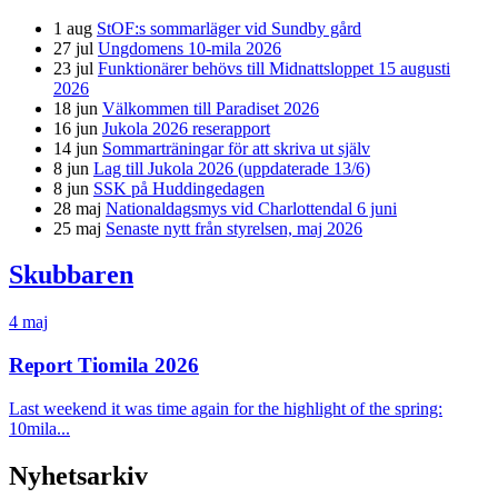
1 aug
StOF:s sommarläger vid Sundby gård
27 jul
Ungdomens 10-mila 2026
23 jul
Funktionärer behövs till Midnattsloppet 15 augusti
2026
18 jun
Välkommen till Paradiset 2026
16 jun
Jukola 2026 reserapport
14 jun
Sommarträningar för att skriva ut själv
8 jun
Lag till Jukola 2026 (uppdaterade 13/6)
8 jun
SSK på Huddingedagen
28 maj
Nationaldagsmys vid Charlottendal 6 juni
25 maj
Senaste nytt från styrelsen, maj 2026
Skubbaren
4 maj
Report Tiomila 2026
Last weekend it was time again for the highlight of the spring:
10mila...
Nyhetsarkiv