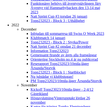
Funktionärer behövs till äventyrstävlingen Järv
Äventyr vid Hammarbybacken den 13-14 maj
2023
Natt Sprint Cup #3 torsdag 26 januari
Topp232023 - Block 3 : Uthållighet
2022
December
Inbjudan till sommarresa till Swiss O Week 2023
Klubbmatch 14 januari
Topp232023 - Block 2 : Styrka/Power
Natt Sprint Cup #2 onsdag 21 december
Information Topp232023
Gemensamt firande av årets alla framgångar
Orientering Stockholm no.4 är nu publicerad
Reserapport Topp232023/10mila-läger
Årsunda/Storvik
Topp232023 - Block 1 : Startblocket
Nu julstädar vi klubbstugan!
PM Topp232023/10mila-läger Årsunda/Storvik
November
Kickoff Topp23023/10mila-läger - 2-4/12
Gästrikland
Höstavslutning/Vinterupptakt lördag 26
november
Kartor för träning Tumba-Flemingsberg