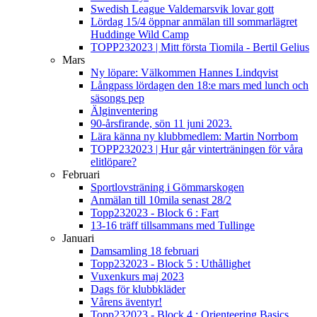
Swedish League Valdemarsvik lovar gott
Lördag 15/4 öppnar anmälan till sommarlägret
Huddinge Wild Camp
TOPP232023 | Mitt första Tiomila - Bertil Gelius
Mars
Ny löpare: Välkommen Hannes Lindqvist
Långpass lördagen den 18:e mars med lunch och
säsongs pep
Älginventering
90-årsfirande, sön 11 juni 2023.
Lära känna ny klubbmedlem: Martin Norrbom
TOPP232023 | Hur går vinterträningen för våra
elitlöpare?
Februari
Sportlovsträning i Gömmarskogen
Anmälan till 10mila senast 28/2
Topp232023 - Block 6 : Fart
13-16 träff tillsammans med Tullinge
Januari
Damsamling 18 februari
Topp232023 - Block 5 : Uthållighet
Vuxenkurs maj 2023
Dags för klubbkläder
Vårens äventyr!
Topp232023 - Block 4 : Orienteering Basics