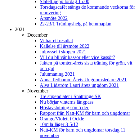
Stafett-pepp lördag 15:00
Torsdagscafét stängs de kommande veckorna för
renovering
Årsmöte 2022
22-23/1 Träningshelg på hemmaplan
2021
December
Vi har ett resultat
Kallelse till årsmöte 2022
Julpyssel i skogen 2021
Vill du bli vår kassör eller vice kassör?
Jakten på tomten-årets sista träning för grön, vit
och gul
Julutmaning 2021
Anna Tedhamre Årets Ungdomsledare 2021
Alva Lidström Lauri årets ungdom 2021
November
Tre stipendiater i Snättringe SK
Nu börjar vinterns långpass
Höstavslutning sön 5 dec
Rapport från Natt-KM för barn och ungdomar
Orange/Violett i Ockle
10mila-läger 3-5/12
Natt-KM för barn och ungdomar torsdag 11
november