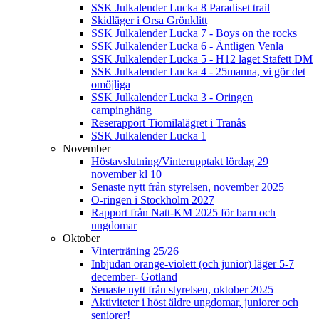
SSK Julkalender Lucka 8 Paradiset trail
Skidläger i Orsa Grönklitt
SSK Julkalender Lucka 7 - Boys on the rocks
SSK Julkalender Lucka 6 - Äntligen Venla
SSK Julkalender Lucka 5 - H12 laget Stafett DM
SSK Julkalender Lucka 4 - 25manna, vi gör det
omöjliga
SSK Julkalender Lucka 3 - Oringen
campinghäng
Reserapport Tiomilalägret i Tranås
SSK Julkalender Lucka 1
November
Höstavslutning/Vinterupptakt lördag 29
november kl 10
Senaste nytt från styrelsen, november 2025
O-ringen i Stockholm 2027
Rapport från Natt-KM 2025 för barn och
ungdomar
Oktober
Vinterträning 25/26
Inbjudan orange-violett (och junior) läger 5-7
december- Gotland
Senaste nytt från styrelsen, oktober 2025
Aktiviteter i höst äldre ungdomar, juniorer och
seniorer!