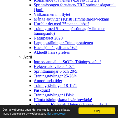
Kommande två helgers extraaktiviteter!
Sprintsäsongen fortsätter- TRE sprintonsdagar till
i juni!
Välkommen in i flytet
Många aktiviter i Kristi Himmelfärds-veckan!
Hur blir det med 25manna i höst?
Träning med SI även på söndag (+ lite mer
träningsinfo)
Naturpasset 2020
Laguppställningar Träningsstafetten
Hacksjön långdistans 16/5
Aktuellt från styrelsen
April
Intresseanmäl till StOF:s Träningsstafett!
Helgens aktiviteter 1-3/5
Sprintträningar 6 och 20/5!
Träningstävlingar 25-26/4
Annorlunda tider
Träningstävlingar 18-19/4
Påskquiz!
Träningstävlingar i Påsk
Hämta träningskarta i vår brevlåda!
Träningar för hemladdning och egen utskrift
Huddinge Wild Camp söker ledare
Denna webbplats använder cookies för att ge dig bästa
Okej
möjliga upplevelse av webbplatsen.
Mer om cookies
Resultat träningstävling 5 april