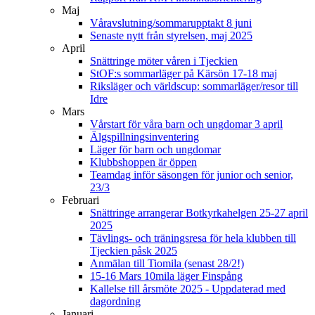
Maj
Våravslutning/sommarupptakt 8 juni
Senaste nytt från styrelsen, maj 2025
April
Snättringe möter våren i Tjeckien
StOF:s sommarläger på Kärsön 17-18 maj
Riksläger och världscup: sommarläger/resor till
Idre
Mars
Vårstart för våra barn och ungdomar 3 april
Älgspillningsinventering
Läger för barn och ungdomar
Klubbshoppen är öppen
Teamdag inför säsongen för junior och senior,
23/3
Februari
Snättringe arrangerar Botkyrkahelgen 25-27 april
2025
Tävlings- och träningsresa för hela klubben till
Tjeckien påsk 2025
Anmälan till Tiomila (senast 28/2!)
15-16 Mars 10mila läger Finspång
Kallelse till årsmöte 2025 - Uppdaterad med
dagordning
Januari