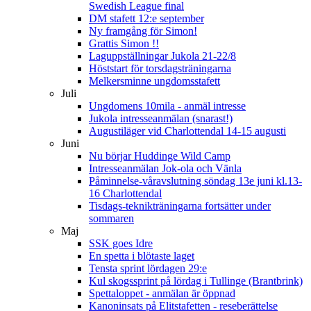
Swedish League final
DM stafett 12:e september
Ny framgång för Simon!
Grattis Simon !!
Laguppställningar Jukola 21-22/8
Höststart för torsdagsträningarna
Melkersminne ungdomsstafett
Juli
Ungdomens 10mila - anmäl intresse
Jukola intresseanmälan (snarast!)
Augustiläger vid Charlottendal 14-15 augusti
Juni
Nu börjar Huddinge Wild Camp
Intresseanmälan Jok-ola och Vänla
Påminnelse-våravslutning söndag 13e juni kl.13-
16 Charlottendal
Tisdags-teknikträningarna fortsätter under
sommaren
Maj
SSK goes Idre
En spetta i blötaste laget
Tensta sprint lördagen 29:e
Kul skogssprint på lördag i Tullinge (Brantbrink)
Spettaloppet - anmälan är öppnad
Kanoninsats på Elitstafetten - reseberättelse