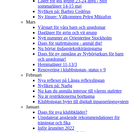
Läger för gul grupp 23-24 april / Stof
sommarläger 14-15 maj
Nyfiken på: Barbro Cedérus
Ny löpare: Välkommen Peleg Mitzafon
Mars
Vårstart för våra barn och ungdomar
Dagläger för grön och vit grupp
Nytt nummer av Orientering Stockholm
Dags för stafettsäsong - anmäl dig!
Nu börjar tisdagsteknikträningarna
Dags för ny omgång av Nybörjarkurs för barn
och ungdomar!
Hemmaläger 11-13/3
Renovering i klubbstugan- status v 9
Februari
Nya reflexer på Långa reflexslingan
Nyfiken på: Nadja
Nu kan du anmäla intresse till vårens stafetter
Nu är restriktionerna borttagna
Klubbstugan byter till digitalt inpasseringssystem
Januari
Dags för nya klubbkläder?
Uppdaterat angående rekommendationer för
träningar och fika
Inför årsmötet 2022