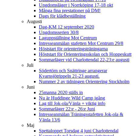
Ungdomsläger i Norrköping 17-18 okt
Många fina prestationer på DM!
Dags för klädbeställning
Augusti
Dag-KM 12 september 2020
Ungdomsserien 30/8
Laguppställning Mot Centrum
Intresseanmälan stafetten Mot Centrum 29/8
Höststart för orienteringsträningarna
Höststart för Orienteringsskolan och Hoppeskutt
Sommarläger vid Charlottendal 22-23:e augusti
Juli
Södertörn och Snättringe arrangerar
Kvarnsjötrippeln 21-23 augusti.
Nummer 2 av tidningen Orientering Stockholm
Juni
25manna 2020 ställs in
Nu är Huddinge Wild Camp igång
Lag till Jok-ola/Vänla + viktig info
Sommarläger 22:e - 26:e Juni
Intresseanmälan Träningsstafetten Jok-ola &
Vänla 13/6
Maj
Spettaloppet Torsdag 4 juni Charlottendal