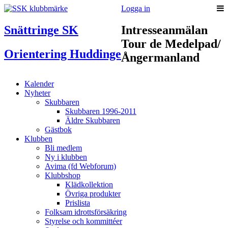
Logga in
Snättringe SK
Intresseanmälan
Tour de Medelpad/
Orientering Huddinge
Ångermanland
Kalender
Nyheter
Skubbaren
Skubbaren 1996-2011
Äldre Skubbaren
Gästbok
Klubben
Bli medlem
Ny i klubben
Avima (fd Webforum)
Klubbshop
Klädkollektion
Övriga produkter
Prislista
Folksam idrottsförsäkring
Styrelse och kommittéer