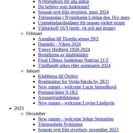
Nybörjarkurs för alla åldrar
Du behövs som funktionär!
Senaste nytt från styrelsen, mars 2024
Träningsdag i Nynäshamn Lördag den 16:e mars
Upptaktsdag/dagläger för orange-violett grupp
Vårkickoff 16/3 (grön, vit och gul grupp)
Februari
Anmälan till Tiomila senast 29/2
Daminfo - Våren 2024
Yngve Hedberg 1928-2024
Beställning av klubbkläder
Final Ullmax Snättringe Nattcup 21/2
Värdfamilj sökes efter sommaren 2024
Januari
Klubbresa till Örebro
Registration for Venla/Jukola by 28/1!
New runner - welcome Lucie Janoušková
Portugal-läger 9-18/2
Arrangörsutbildningar
New runner - welcome Lovisa Lindqvist
2023
December
New runner - welcome Johan Stenström
Träningshelg Nyköping
Senaste nytt från styrelsen, november 2023