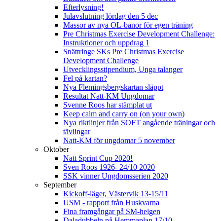
Efterlysning!
Julavslutning lördag den 5 dec
Massor av nya OL-banor för egen träning
Pre Christmas Exercise Development Challenge:
Instruktioner och uppdrag 1
Snättringe SKs Pre Christmas Exercise
Development Challenge
Utvecklingsstipendium, Unga talanger
Fel på kartan?
Nya Flemingsbergskartan släppt
Resultat Natt-KM Ungdomar
Svenne Roos har stämplat ut
Keep calm and carry on (on your own)
Nya riktlinjer från SOFT angående träningar och
tävlingar
Natt-KM för ungdomar 5 november
Oktober
Natt Sprint Cup 2020!
Sven Roos 1926- 24/10 2020
SSK vinner Ungdomsserien 2020
September
Kickoff-läger, Västervik 13-15/11
USM - rapport från Huskvarna
Fina framgångar på SM-helgen
Daladubbeln på Hemmaplan 17/10