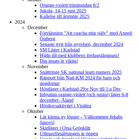
Orange-violett träningsdag 8/2
Jukola, 14-15 juni 2025
Kallelse till årsmöte 2025
2024
December
Föreläsning "Att coacha mig själv" med Anneli
Östberg
Senaste nytt från styrelsen, december 2024
SM Läger i Karlstad
Hjälp till med klubbens lördagslångpass!
Din insats är viktig!
November
Snättringe SK national team runners 2025
Rapport från Natt-KM 2024 för barn och
ungdomar
Höstläger i Karlstad 29:e Nov till 1:a Dec
Inbjudan orange-violett (och junior) läger 6-8
december- Åland
Höstlovsaktivitet i Visättra
Oktober
Lär känna ny löpare – Välkommen Jekabs
Janovs!
Skidläger i Orsa Grönklitt
Ullmaxförsäljningen är öppen