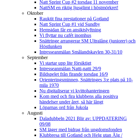
Natt Sprint Cup #2 torsdag 11 november
NattSM en riktig ljusglimt i höstmörkret!
Oktober
Rauktit fina prestationer på Gotland
Natt Sprint Cup #1 vid Sundby
Hemsidan får en ansiktslyftning
Vi flyttar nu cafét inomhus
Snättringe arrangerar SM Ultralång (juniorer) och
Höstlunken
Intresseanmälan Smålandskavlen 30-31/10
September
Vi startar upp lite försiktigt
Intresseanmälan Natti-natti 29/9
Bildspelet från firande torsdag 16/9
Orienteringsminnen, Snättringes 3:e plats på 10-
mila 1970
Nu digitaliserar vi kvittohanteringen
Kom med och fira klubbens alla positiva
händelser under året, så här långt
Löparnas ord från Jukola
Augusti
Daladubbeln 2021 Blir av: UPPDATERING
09/08
SM läger med bidrag från ungdomsfonden
Klubbresa till Gotland och Helg utan Älg /