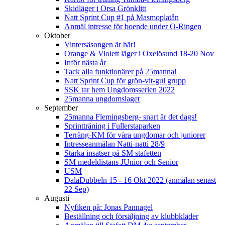
Skidläger i Orsa Grönklitt
Natt Sprint Cup #1 på Masmoplatån
Anmäl intresse för boende under O-Ringen
Oktober
Vintersäsongen är här!
Orange & Violett läger i Oxelösund 18-20 Nov
Inför nästa år
Tack alla funktionärer på 25manna!
Natt Sprint Cup för grön-vit-gul grupp
SSK tar hem Ungdomsserien 2022
25manna ungdomslaget
September
25manna Flemingsberg- snart är det dags!
Sprintträning i Fullerstaparken
Terräng-KM för våra ungdomar och juniorer
Intresseanmälan Natti-natti 28/9
Starka insatser på SM stafetten
SM medeldistans JUnior och Senior
USM
DalaDubbeln 15 - 16 Okt 2022 (anmälan senast
22 Sep)
Augusti
Nyfiken på: Jonas Pannagel
Beställning och försäljning av klubbkläder