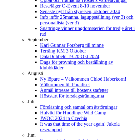
Uppåt och framåt på Höstens värdetävlingar
Resa/läger O-Event 8-10 november
Senaste nytt från styrelsen, oktober 2024
Info inför 25manna, laguppställning (ver 3) och
personallista (ver 3)
Snättringe vinner ungdomsserien för tredje året i
rad
September
Karl-Gunnar Forsberg till minne
Terräng KM 3 Oktober
DalaDubbeln 19-20 Okt 2024
Dags för provning och beställning av
klubbkläder
Augusti
Ny löpare – Välkommen Chloé Haberkorn!
Välkommen till Paradiset
Anmäl intresse till höstens stafetter
Höststart för torsdagsträningarna
Juli
Föreläsning och samtal om ätstörningar
Halvtid för Huddinge Wild Camp
JWOC 2024 in Czechia
It was that time of the year again! Jukola
reserapport
Juni