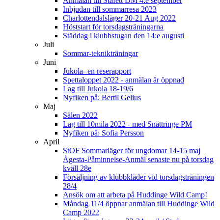
Anmälan till Stafett DM 4:e september
Inbjudan till sommarresa 2023
Charlottendalsläger 20-21 Aug 2022
Höststart för torsdagsträningarna
Städdag i klubbstugan den 14:e augusti
Juli
Sommar-teknikträningar
Juni
Jukola- en reserapport
Spettaloppet 2022 - anmälan är öppnad
Lag till Jukola 18-19/6
Nyfiken på: Bertil Gelius
Maj
Sälen 2022
Lag till 10mila 2022 - med Snättringe PM
Nyfiken på: Sofia Persson
April
StOF Sommarläger för ungdomar 14-15 maj
Ågesta-Påminnelse-Anmäl senaste nu på torsdag
kväll 28e
Försäljning av klubbkläder vid torsdagsträningen
28/4
Ansök om att arbeta på Huddinge Wild Camp!
Måndag 11/4 öppnar anmälan till Huddinge Wild
Camp 2022