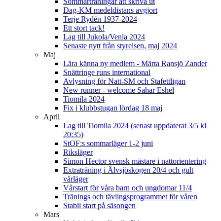
Sommarträningar att skriva ut
Dag-KM medeldistans avgjort
Terje Rydén 1937-2024
Ett stort tack!
Lag till Jukola/Venla 2024
Senaste nytt från styrelsen, maj 2024
Maj
Lära känna ny medlem - Märta Ransjö Zander
Snättringe runs international
Avlysning för Natt-SM och Stafettligan
New runner - welcome Sahar Eshel
Tiomila 2024
Fix i klubbstugan lördag 18 maj
April
Lag till Tiomila 2024 (senast uppdaterat 3/5 kl
20:35)
StOF:s sommarläger 1-2 juni
Riksläger
Simon Hector svensk mästare i nattorientering
Extraträning i Älvsjöskogen 20/4 och gult
vårläger
Vårstart för våra barn och ungdomar 11/4
Tränings och tävlingsprogrammet för våren
Stabil start på säsongen
Mars