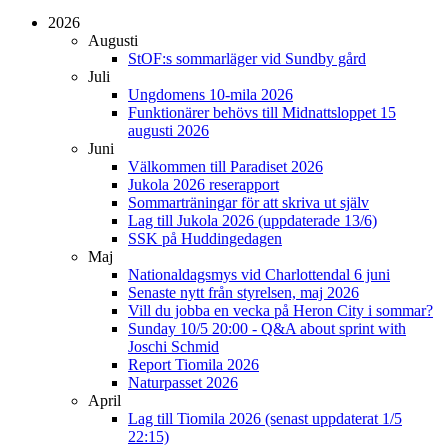
2026
Augusti
StOF:s sommarläger vid Sundby gård
Juli
Ungdomens 10-mila 2026
Funktionärer behövs till Midnattsloppet 15
augusti 2026
Juni
Välkommen till Paradiset 2026
Jukola 2026 reserapport
Sommarträningar för att skriva ut själv
Lag till Jukola 2026 (uppdaterade 13/6)
SSK på Huddingedagen
Maj
Nationaldagsmys vid Charlottendal 6 juni
Senaste nytt från styrelsen, maj 2026
Vill du jobba en vecka på Heron City i sommar?
Sunday 10/5 20:00 - Q&A about sprint with
Joschi Schmid
Report Tiomila 2026
Naturpasset 2026
April
Lag till Tiomila 2026 (senast uppdaterat 1/5
22:15)