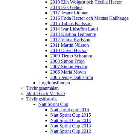
2019 Elin Wolgast och Cecilia Hector
2018 Isak Gelius
2017 Jesper Lidmar
2016 Frida Hector och Mattias Kallhauge
2015 Tobias Karlsson
2014 Ivar Lidström Lauri
2013 Kristina Tedhamre
2012 Vilma Karlsson
2011 Martin Nilsson
2010 David Hector
2009 Tiemo Schramm
2008 Simon Fröjd
2007 Simon Hector
2006 Maria Movin
2005 Jenny Dahlström
Ungdomsfonden
Tävlingsanmälan
Skid-O och MTB-O
Tävlingshistorik
Natt Sprint Cup
Natt sprint cup 2016
Natt Sprint Cup 2015
Natt Sprint Cup 2014
Natt Sprint Cup 2013
Natt Sprint Cup 2012