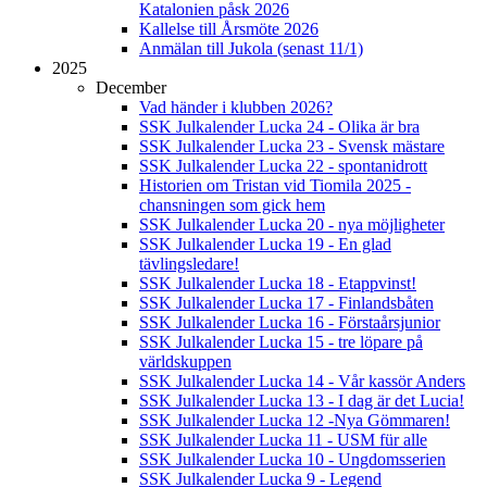
Katalonien påsk 2026
Kallelse till Årsmöte 2026
Anmälan till Jukola (senast 11/1)
2025
December
Vad händer i klubben 2026?
SSK Julkalender Lucka 24 - Olika är bra
SSK Julkalender Lucka 23 - Svensk mästare
SSK Julkalender Lucka 22 - spontanidrott
Historien om Tristan vid Tiomila 2025 -
chansningen som gick hem
SSK Julkalender Lucka 20 - nya möjligheter
SSK Julkalender Lucka 19 - En glad
tävlingsledare!
SSK Julkalender Lucka 18 - Etappvinst!
SSK Julkalender Lucka 17 - Finlandsbåten
SSK Julkalender Lucka 16 - Förstaårsjunior
SSK Julkalender Lucka 15 - tre löpare på
världskuppen
SSK Julkalender Lucka 14 - Vår kassör Anders
SSK Julkalender Lucka 13 - I dag är det Lucia!
SSK Julkalender Lucka 12 -Nya Gömmaren!
SSK Julkalender Lucka 11 - USM für alle
SSK Julkalender Lucka 10 - Ungdomsserien
SSK Julkalender Lucka 9 - Legend