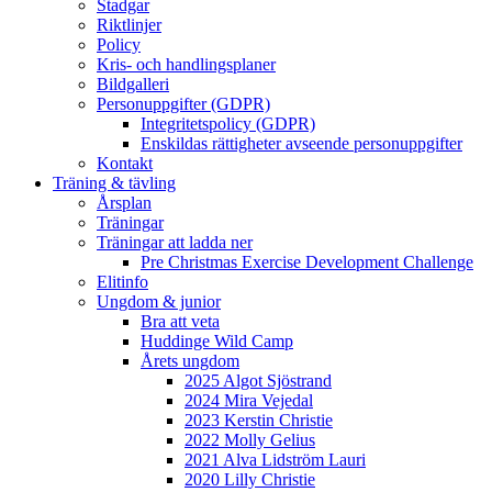
Stadgar
Riktlinjer
Policy
Kris- och handlingsplaner
Bildgalleri
Personuppgifter (GDPR)
Integritetspolicy (GDPR)
Enskildas rättigheter avseende personuppgifter
Kontakt
Träning & tävling
Årsplan
Träningar
Träningar att ladda ner
Pre Christmas Exercise Development Challenge
Elitinfo
Ungdom & junior
Bra att veta
Huddinge Wild Camp
Årets ungdom
2025 Algot Sjöstrand
2024 Mira Vejedal
2023 Kerstin Christie
2022 Molly Gelius
2021 Alva Lidström Lauri
2020 Lilly Christie