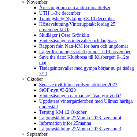
November
Årets ungdom och andra utmärkelser
UTH 1-3:e december
Träningshelg Nyköping 8-10 december
Höstavslutning/Vinterupptakt lördag 25
november kl 10
Skidläger i Orsa Grönklitt
Vintersäsongens intervaller och långpass
Rapport från Natt-KM för barn och ungdomar
Läger för orange-violett grupp 17-19 november
Save the date: Klubbresa till Kilsbergen 9-12:e
maj
Tisdagsintervaller med gympa börjar nu på tisdag
7/11
Oktober
Senaste nytt från styrelsen, oktober 2023
StOF-nytt #3-2023
Vintersäsongen närmar sig! Vad gör vi då?
Uppdatera vintergarderoben med Ullmax härliga
underställ
Terräng KM 12 Oktober
Laguppställning 25Manna 2023, version 4
Information inför 25manna
Laguppställning 25Manna 2023, version 3
September