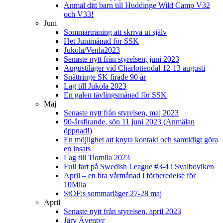
Anmäl ditt barn till Huddinge Wild Camp V32
och V33!
Juni
Sommarträning att skriva ut själv
Het Junimånad för SSK
Jukola/Venla2023
Senaste nytt från styrelsen, juni 2023
Augustiläger vid Charlottendal 12-13 augusti
Snättringe SK firade 90 år
Lag till Jukola 2023
En galen tävlingsmånad för SSK
Maj
Senaste nytt från styrelsen, maj 2023
90-årsfirande, sön 11 juni 2023 (Anmälan
öppnad!)
En möjlighet att knyta kontakt och samtidigt göra
en insats
Lag till Tiomila 2023
Full fart på Swedish League #3-4 i Svalboviken
April – en bra vårmånad i förberedelse för
10Mila
StOF:s sommarläger 27-28 maj
April
Senaste nytt från styrelsen, april 2023
Järv Äventyr