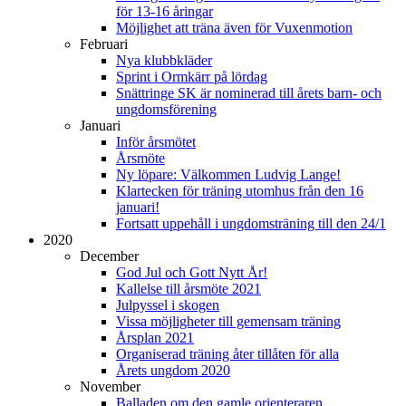
för 13-16 åringar
Möjlighet att träna även för Vuxenmotion
Februari
Nya klubbkläder
Sprint i Ormkärr på lördag
Snättringe SK är nominerad till årets barn- och
ungdomsförening
Januari
Inför årsmötet
Årsmöte
Ny löpare: Välkommen Ludvig Lange!
Klartecken för träning utomhus från den 16
januari!
Fortsatt uppehåll i ungdomsträning till den 24/1
2020
December
God Jul och Gott Nytt År!
Kallelse till årsmöte 2021
Julpyssel i skogen
Vissa möjligheter till gemensam träning
Årsplan 2021
Organiserad träning åter tillåten för alla
Årets ungdom 2020
November
Balladen om den gamle orienteraren