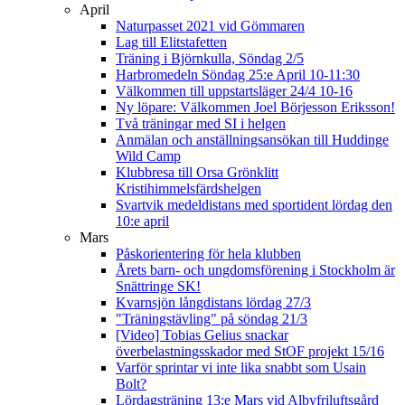
April
Naturpasset 2021 vid Gömmaren
Lag till Elitstafetten
Träning i Björnkulla, Söndag 2/5
Harbromedeln Söndag 25:e April 10-11:30
Välkommen till uppstartsläger 24/4 10-16
Ny löpare: Välkommen Joel Börjesson Eriksson!
Två träningar med SI i helgen
Anmälan och anställningsansökan till Huddinge
Wild Camp
Klubbresa till Orsa Grönklitt
Kristihimmelsfärdshelgen
Svartvik medeldistans med sportident lördag den
10:e april
Mars
Påskorientering för hela klubben
Årets barn- och ungdomsförening i Stockholm är
Snättringe SK!
Kvarnsjön långdistans lördag 27/3
"Träningstävling" på söndag 21/3
[Video] Tobias Gelius snackar
överbelastningsskador med StOF projekt 15/16
Varför sprintar vi inte lika snabbt som Usain
Bolt?
Lördagsträning 13:e Mars vid Albyfriluftsgård