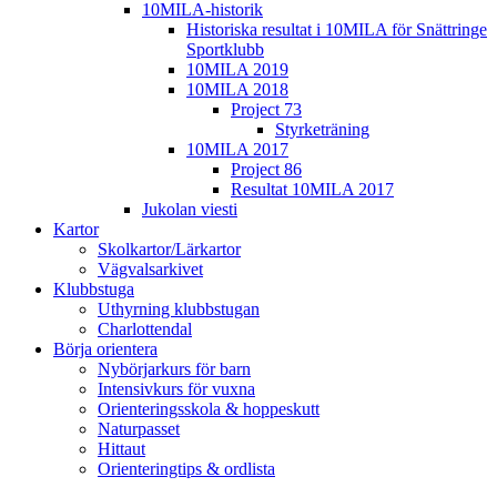
10MILA-historik
Historiska resultat i 10MILA för Snättringe
Sportklubb
10MILA 2019
10MILA 2018
Project 73
Styrketräning
10MILA 2017
Project 86
Resultat 10MILA 2017
Jukolan viesti
Kartor
Skolkartor/Lärkartor
Vägvalsarkivet
Klubbstuga
Uthyrning klubbstugan
Charlottendal
Börja orientera
Nybörjarkurs för barn
Intensivkurs för vuxna
Orienteringsskola & hoppeskutt
Naturpasset
Hittaut
Orienteringtips & ordlista