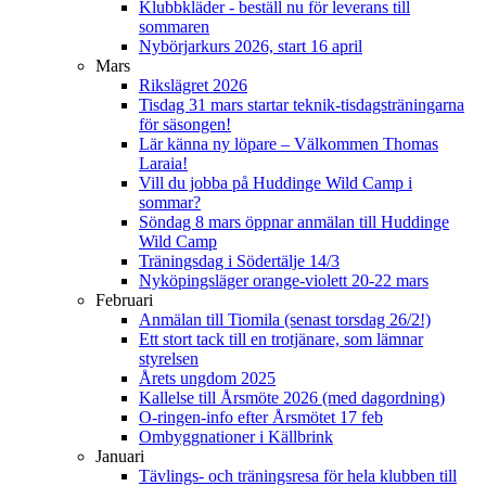
Klubbkläder - beställ nu för leverans till
sommaren
Nybörjarkurs 2026, start 16 april
Mars
Rikslägret 2026
Tisdag 31 mars startar teknik-tisdagsträningarna
för säsongen!
Lär känna ny löpare – Välkommen Thomas
Laraia!
Vill du jobba på Huddinge Wild Camp i
sommar?
Söndag 8 mars öppnar anmälan till Huddinge
Wild Camp
Träningsdag i Södertälje 14/3
Nyköpingsläger orange-violett 20-22 mars
Februari
Anmälan till Tiomila (senast torsdag 26/2!)
Ett stort tack till en trotjänare, som lämnar
styrelsen
Årets ungdom 2025
Kallelse till Årsmöte 2026 (med dagordning)
O-ringen-info efter Årsmötet 17 feb
Ombyggnationer i Källbrink
Januari
Tävlings- och träningsresa för hela klubben till