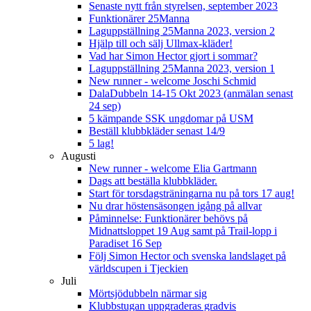
Senaste nytt från styrelsen, september 2023
Funktionärer 25Manna
Laguppställning 25Manna 2023, version 2
Hjälp till och sälj Ullmax-kläder!
Vad har Simon Hector gjort i sommar?
Laguppställning 25Manna 2023, version 1
New runner - welcome Joschi Schmid
DalaDubbeln 14-15 Okt 2023 (anmälan senast
24 sep)
5 kämpande SSK ungdomar på USM
Beställ klubbkläder senast 14/9
5 lag!
Augusti
New runner - welcome Elia Gartmann
Dags att beställa klubbkläder.
Start för torsdagsträningarna nu på tors 17 aug!
Nu drar höstensäsongen igång på allvar
Påminnelse: Funktionärer behövs på
Midnattsloppet 19 Aug samt på Trail-lopp i
Paradiset 16 Sep
Följ Simon Hector och svenska landslaget på
världscupen i Tjeckien
Juli
Mörtsjödubbeln närmar sig
Klubbstugan uppgraderas gradvis