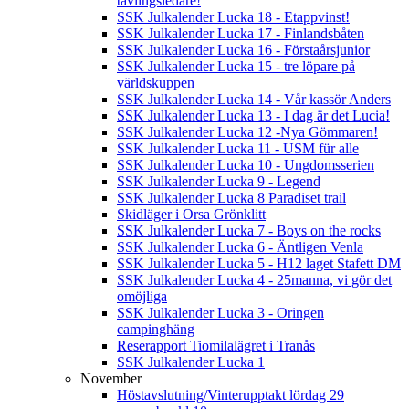
tävlingsledare!
SSK Julkalender Lucka 18 - Etappvinst!
SSK Julkalender Lucka 17 - Finlandsbåten
SSK Julkalender Lucka 16 - Förstaårsjunior
SSK Julkalender Lucka 15 - tre löpare på
världskuppen
SSK Julkalender Lucka 14 - Vår kassör Anders
SSK Julkalender Lucka 13 - I dag är det Lucia!
SSK Julkalender Lucka 12 -Nya Gömmaren!
SSK Julkalender Lucka 11 - USM für alle
SSK Julkalender Lucka 10 - Ungdomsserien
SSK Julkalender Lucka 9 - Legend
SSK Julkalender Lucka 8 Paradiset trail
Skidläger i Orsa Grönklitt
SSK Julkalender Lucka 7 - Boys on the rocks
SSK Julkalender Lucka 6 - Äntligen Venla
SSK Julkalender Lucka 5 - H12 laget Stafett DM
SSK Julkalender Lucka 4 - 25manna, vi gör det
omöjliga
SSK Julkalender Lucka 3 - Oringen
campinghäng
Reserapport Tiomilalägret i Tranås
SSK Julkalender Lucka 1
November
Höstavslutning/Vinterupptakt lördag 29