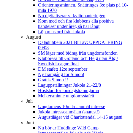
Orienteringsminnen, Snättringes 3:e plats på 10-
mila 1970
Nu digitaliserar vi kvittohanteringen
Kom med och fira klubbens alla positiva
händelser under året, så här långt
Löparnas ord från Jukola
Augusti
Daladubbeln 2021 Blir av: UPPDATERING
09/08
SM läger med bidrag från ungdomsfonden
Klubbresa till Gotland och Helg utan Älg /
Swedish League final
DM stafett 12:e september
Ny framgång för Simon!
Grattis Simon !!
Laguppställningar Jukola 21-22/8
Höststart för torsdagsträningarna
Melkersminne ungdomsstafett
Juli
Ungdomens 10mila - anmäl intresse
Jukola intresseanmälan (snarast!)
Augustiläger vid Charlottendal 14-15 augusti
Juni
Nu börjar Huddinge Wild Camp