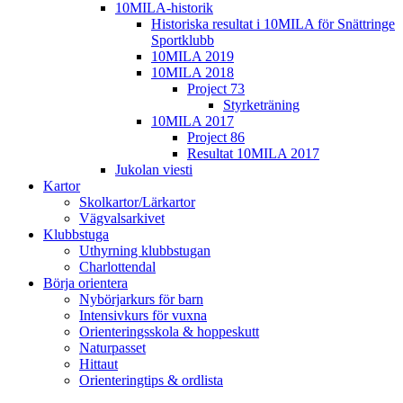
10MILA-historik
Historiska resultat i 10MILA för Snättringe
Sportklubb
10MILA 2019
10MILA 2018
Project 73
Styrketräning
10MILA 2017
Project 86
Resultat 10MILA 2017
Jukolan viesti
Kartor
Skolkartor/Lärkartor
Vägvalsarkivet
Klubbstuga
Uthyrning klubbstugan
Charlottendal
Börja orientera
Nybörjarkurs för barn
Intensivkurs för vuxna
Orienteringsskola & hoppeskutt
Naturpasset
Hittaut
Orienteringtips & ordlista