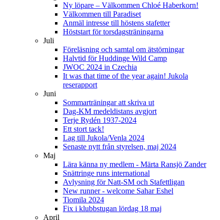
Ny löpare – Välkommen Chloé Haberkorn!
Välkommen till Paradiset
Anmäl intresse till höstens stafetter
Höststart för torsdagsträningarna
Juli
Föreläsning och samtal om ätstörningar
Halvtid för Huddinge Wild Camp
JWOC 2024 in Czechia
It was that time of the year again! Jukola
reserapport
Juni
Sommarträningar att skriva ut
Dag-KM medeldistans avgjort
Terje Rydén 1937-2024
Ett stort tack!
Lag till Jukola/Venla 2024
Senaste nytt från styrelsen, maj 2024
Maj
Lära känna ny medlem - Märta Ransjö Zander
Snättringe runs international
Avlysning för Natt-SM och Stafettligan
New runner - welcome Sahar Eshel
Tiomila 2024
Fix i klubbstugan lördag 18 maj
April