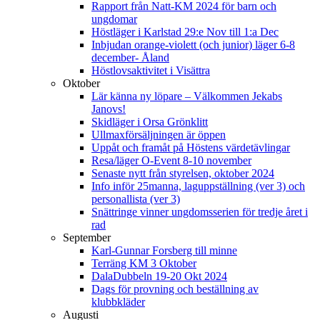
Rapport från Natt-KM 2024 för barn och
ungdomar
Höstläger i Karlstad 29:e Nov till 1:a Dec
Inbjudan orange-violett (och junior) läger 6-8
december- Åland
Höstlovsaktivitet i Visättra
Oktober
Lär känna ny löpare – Välkommen Jekabs
Janovs!
Skidläger i Orsa Grönklitt
Ullmaxförsäljningen är öppen
Uppåt och framåt på Höstens värdetävlingar
Resa/läger O-Event 8-10 november
Senaste nytt från styrelsen, oktober 2024
Info inför 25manna, laguppställning (ver 3) och
personallista (ver 3)
Snättringe vinner ungdomsserien för tredje året i
rad
September
Karl-Gunnar Forsberg till minne
Terräng KM 3 Oktober
DalaDubbeln 19-20 Okt 2024
Dags för provning och beställning av
klubbkläder
Augusti