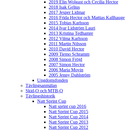
2019 Elin Wolgast och Cecilia Hector
2018 Isak Gelius
2017 Jesper Lidmar
2016 Frida Hector och Mattias Kallhauge
2015 Tobias Karlsson
2014 Ivar Lidström Lauri
2013 Kristina Tedhamre
2012 Vilma Karlsson
2011 Martin Nilsson
2010 David Hector
2009 Tiemo Schramm
2008 Simon Fröjd
2007 Simon Hector
2006 Maria Movin
2005 Jenny Dahlström
Ungdomsfonden
Tävlingsanmälan
Skid-O och MTB-O
Tävlingshistorik
Natt Sprint Cup
Natt sprint cup 2016
Natt Sprint Cup 2015
Natt Sprint Cup 2014
Natt Sprint Cup 2013
Natt Sprint Cup 2012