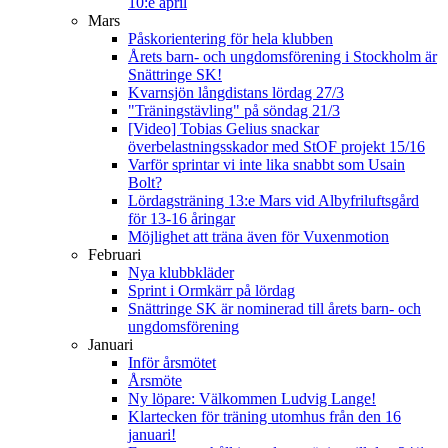
10:e april
Mars
Påskorientering för hela klubben
Årets barn- och ungdomsförening i Stockholm är
Snättringe SK!
Kvarnsjön långdistans lördag 27/3
"Träningstävling" på söndag 21/3
[Video] Tobias Gelius snackar
överbelastningsskador med StOF projekt 15/16
Varför sprintar vi inte lika snabbt som Usain
Bolt?
Lördagsträning 13:e Mars vid Albyfriluftsgård
för 13-16 åringar
Möjlighet att träna även för Vuxenmotion
Februari
Nya klubbkläder
Sprint i Ormkärr på lördag
Snättringe SK är nominerad till årets barn- och
ungdomsförening
Januari
Inför årsmötet
Årsmöte
Ny löpare: Välkommen Ludvig Lange!
Klartecken för träning utomhus från den 16
januari!