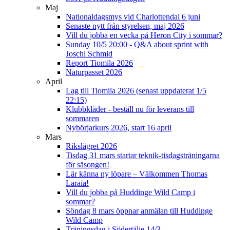
Maj
Nationaldagsmys vid Charlottendal 6 juni
Senaste nytt från styrelsen, maj 2026
Vill du jobba en vecka på Heron City i sommar?
Sunday 10/5 20:00 - Q&A about sprint with
Joschi Schmid
Report Tiomila 2026
Naturpasset 2026
April
Lag till Tiomila 2026 (senast uppdaterat 1/5
22:15)
Klubbkläder - beställ nu för leverans till
sommaren
Nybörjarkurs 2026, start 16 april
Mars
Rikslägret 2026
Tisdag 31 mars startar teknik-tisdagsträningarna
för säsongen!
Lär känna ny löpare – Välkommen Thomas
Laraia!
Vill du jobba på Huddinge Wild Camp i
sommar?
Söndag 8 mars öppnar anmälan till Huddinge
Wild Camp
Träningsdag i Södertälje 14/3