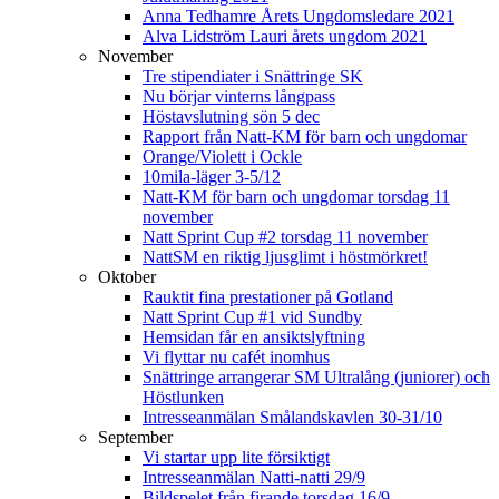
Anna Tedhamre Årets Ungdomsledare 2021
Alva Lidström Lauri årets ungdom 2021
November
Tre stipendiater i Snättringe SK
Nu börjar vinterns långpass
Höstavslutning sön 5 dec
Rapport från Natt-KM för barn och ungdomar
Orange/Violett i Ockle
10mila-läger 3-5/12
Natt-KM för barn och ungdomar torsdag 11
november
Natt Sprint Cup #2 torsdag 11 november
NattSM en riktig ljusglimt i höstmörkret!
Oktober
Rauktit fina prestationer på Gotland
Natt Sprint Cup #1 vid Sundby
Hemsidan får en ansiktslyftning
Vi flyttar nu cafét inomhus
Snättringe arrangerar SM Ultralång (juniorer) och
Höstlunken
Intresseanmälan Smålandskavlen 30-31/10
September
Vi startar upp lite försiktigt
Intresseanmälan Natti-natti 29/9
Bildspelet från firande torsdag 16/9