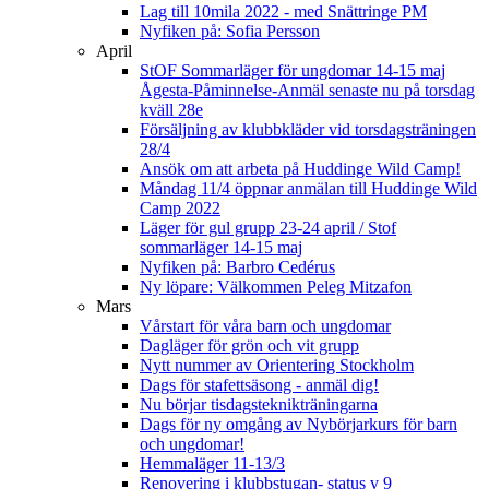
Lag till 10mila 2022 - med Snättringe PM
Nyfiken på: Sofia Persson
April
StOF Sommarläger för ungdomar 14-15 maj
Ågesta-Påminnelse-Anmäl senaste nu på torsdag
kväll 28e
Försäljning av klubbkläder vid torsdagsträningen
28/4
Ansök om att arbeta på Huddinge Wild Camp!
Måndag 11/4 öppnar anmälan till Huddinge Wild
Camp 2022
Läger för gul grupp 23-24 april / Stof
sommarläger 14-15 maj
Nyfiken på: Barbro Cedérus
Ny löpare: Välkommen Peleg Mitzafon
Mars
Vårstart för våra barn och ungdomar
Dagläger för grön och vit grupp
Nytt nummer av Orientering Stockholm
Dags för stafettsäsong - anmäl dig!
Nu börjar tisdagsteknikträningarna
Dags för ny omgång av Nybörjarkurs för barn
och ungdomar!
Hemmaläger 11-13/3
Renovering i klubbstugan- status v 9