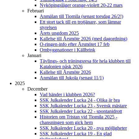
Nyköpingsläger orange-violett 20-22 mars
Februari
Anmälan till Tiomila (senast torsdag 26/2!)
Ett stort tack till en trotjänare, som lämnar
styrelsen
Årets ungdom 2025
Kallelse till Årsmöte 2026 (med dagordning)
O-ringen-info efter Årsmötet 17 feb
Ombyggnationer i Källbrink
Januari
Tävlings- och träningsresa för hela klubben till
Katalonien påsk 2026
Kallelse till Årsmöte 2026
Anmälan till Jukola (senast 11/1)
2025
December
Vad händer i klubben 2026?
SSK Julkalender Lucka 24 - Olika är bra
SSK Julkalender Lucka 23 - Svensk mästare
SSK Julkalender Lucka 22 - spontanidrott
Historien om Tristan vid Tiomila 2025 -
chansningen som gick hem
SSK Julkalender Lucka 20 - nya möjligheter
SSK Julkalender Lucka 19 - En glad