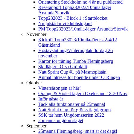
Orientering Stockholm no.4 är nu publicerad
Reserapport Topp232023/10mila-läger
Årsunda/Storvik
Topp232023 - Block 1 : Startblocket
Nu julstädar vi klubbstugan!
PM Topp232023/10mila-läger Årsunda/Storvik
November
Kickoff Topp23023/10mila-läger - 2-4/12
Gästrikland
Höstavslutning/Vinterupptakt lördag 26
november
Kartor för träning Tumba-Flemingsberg
Skidläger i Orsa Grönklitt
Natt Sprint Cup #1 på Masmoplatån
Anmäl intresse för boende under O-Ringen
Oktober
Vintersäsongen är här!
Orange & Violett läger i Oxelösund 18-20 Nov
Inför nästa år
Tack alla funktionärer på 25manna!
Natt Sprint Cup för grön-vit-gul grupp
SSK tar hem Ungdomsserien 2022
25manna ungdomslaget
September
25manna Flemingsberg- snart är det dags!