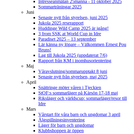
Intresseanmälan 25manna - 11 oktober 2025
Sommarträningar 2025
Juni
Senaste nytt från styrelsen, juni 2025
Jukola 2025 reserapport
Huddinge Wild Camp 2025 är igång!
3 from SSK at World Cup in Idre
Paradiset 2025 – 13 september
Lär känna ny löpare – Välkommen Ernest Pou
Bruns!
Lag till Jukola 2025 (uppdaterat 7/6)
Rapport från KM i inomhusorientering
Maj
Våravslutning/sommarupptakt 8 juni
Senaste nytt från styrelsen, maj 2025
April
Snättringe möter våren i Tjeckien
StOF:s sommarläger på Kärsön 17-18 maj
Riksläger och världscup: sommarläger/resor till
Idre
Mars
Vårstart för våra barn och ungdomar 3 april
Älgspillningsinventering
Läger för barn och ungdomar
Klubbshoppen är öppen