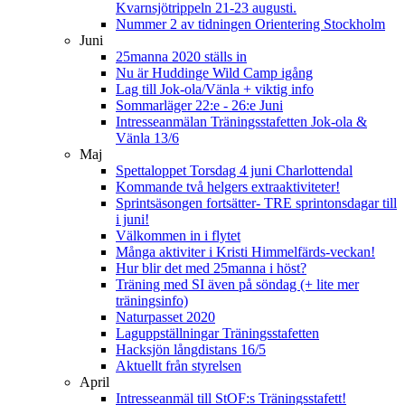
Kvarnsjötrippeln 21-23 augusti.
Nummer 2 av tidningen Orientering Stockholm
Juni
25manna 2020 ställs in
Nu är Huddinge Wild Camp igång
Lag till Jok-ola/Vänla + viktig info
Sommarläger 22:e - 26:e Juni
Intresseanmälan Träningsstafetten Jok-ola &
Vänla 13/6
Maj
Spettaloppet Torsdag 4 juni Charlottendal
Kommande två helgers extraaktiviteter!
Sprintsäsongen fortsätter- TRE sprintonsdagar till
i juni!
Välkommen in i flytet
Många aktiviter i Kristi Himmelfärds-veckan!
Hur blir det med 25manna i höst?
Träning med SI även på söndag (+ lite mer
träningsinfo)
Naturpasset 2020
Laguppställningar Träningsstafetten
Hacksjön långdistans 16/5
Aktuellt från styrelsen
April
Intresseanmäl till StOF:s Träningsstafett!