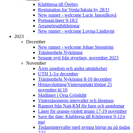
Klubbresa till Örebro
Registration for Venla/Jukola by 28/1!
New runner - welcome Lucie Janoušková
Portugal-läger 9-18/2
Arrangörsutbildningar
New runner - welcome Lovisa Lindqvist
2023
December
New runner - welcome Johan Stenström
Träningshelg Nyköping
Senaste nytt från styrelsen, november 2023
November
Årets ungdom och andra utmärkelser
UTH 1-3:e december
Träningshelg Nyköping 8-10 december
Höstavslutning/Vinterupptakt lördag 25
november kl 10
Skidläger i Orsa Grönklitt
Vintersäsongens intervaller och långpass
Rapport från Natt-KM för barn och ungdomar
Läger för orange-violett grupp 17-19 november
Save the date: Klubbresa till Kilsbergen 9-12:e
maj
Tisdagsintervaller med gympa börjar nu på tisdag
7/11