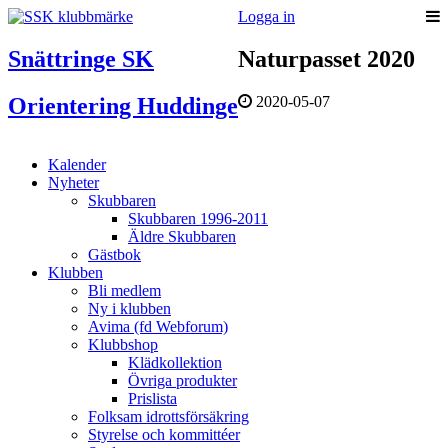
Logga in
Snättringe SK
Naturpasset 2020
Orientering Huddinge
2020-05-07
Kalender
Nyheter
Skubbaren
Skubbaren 1996-2011
Äldre Skubbaren
Gästbok
Klubben
Bli medlem
Ny i klubben
Avima (fd Webforum)
Klubbshop
Klädkollektion
Övriga produkter
Prislista
Folksam idrottsförsäkring
Styrelse och kommittéer