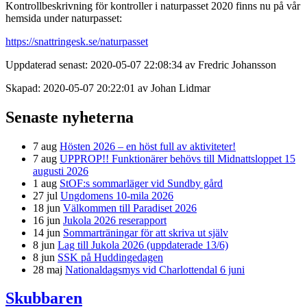
Kontrollbeskrivning för kontroller i naturpasset 2020 finns nu på vår
hemsida under naturpasset:
https://snattringesk.se/naturpasset
Uppdaterad senast: 2020-05-07 22:08:34 av Fredric Johansson
Skapad: 2020-05-07 20:22:01 av Johan Lidmar
Senaste nyheterna
7 aug
Hösten 2026 – en höst full av aktiviteter!
7 aug
UPPROP!! Funktionärer behövs till Midnattsloppet 15
augusti 2026
1 aug
StOF:s sommarläger vid Sundby gård
27 jul
Ungdomens 10-mila 2026
18 jun
Välkommen till Paradiset 2026
16 jun
Jukola 2026 reserapport
14 jun
Sommarträningar för att skriva ut själv
8 jun
Lag till Jukola 2026 (uppdaterade 13/6)
8 jun
SSK på Huddingedagen
28 maj
Nationaldagsmys vid Charlottendal 6 juni
Skubbaren