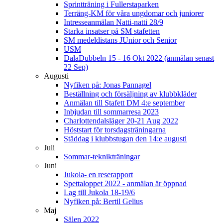
Sprintträning i Fullerstaparken
Terräng-KM för våra ungdomar och juniorer
Intresseanmälan Natti-natti 28/9
Starka insatser på SM stafetten
SM medeldistans JUnior och Senior
USM
DalaDubbeln 15 - 16 Okt 2022 (anmälan senast
22 Sep)
Augusti
Nyfiken på: Jonas Pannagel
Beställning och försäljning av klubbkläder
Anmälan till Stafett DM 4:e september
Inbjudan till sommarresa 2023
Charlottendalsläger 20-21 Aug 2022
Höststart för torsdagsträningarna
Städdag i klubbstugan den 14:e augusti
Juli
Sommar-teknikträningar
Juni
Jukola- en reserapport
Spettaloppet 2022 - anmälan är öppnad
Lag till Jukola 18-19/6
Nyfiken på: Bertil Gelius
Maj
Sälen 2022