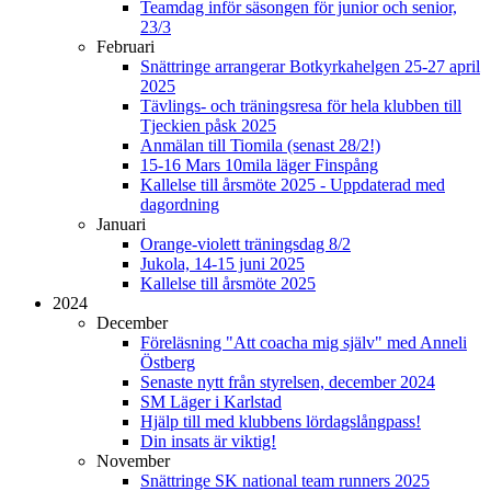
Teamdag inför säsongen för junior och senior,
23/3
Februari
Snättringe arrangerar Botkyrkahelgen 25-27 april
2025
Tävlings- och träningsresa för hela klubben till
Tjeckien påsk 2025
Anmälan till Tiomila (senast 28/2!)
15-16 Mars 10mila läger Finspång
Kallelse till årsmöte 2025 - Uppdaterad med
dagordning
Januari
Orange-violett träningsdag 8/2
Jukola, 14-15 juni 2025
Kallelse till årsmöte 2025
2024
December
Föreläsning "Att coacha mig själv" med Anneli
Östberg
Senaste nytt från styrelsen, december 2024
SM Läger i Karlstad
Hjälp till med klubbens lördagslångpass!
Din insats är viktig!
November
Snättringe SK national team runners 2025