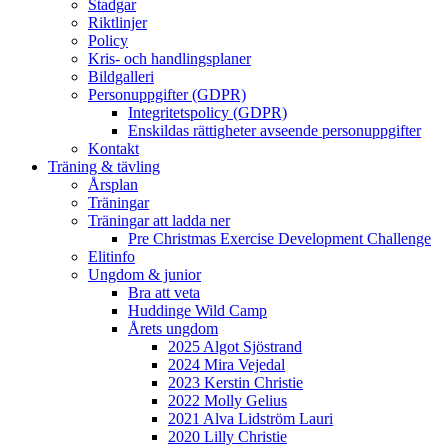
Stadgar
Riktlinjer
Policy
Kris- och handlingsplaner
Bildgalleri
Personuppgifter (GDPR)
Integritetspolicy (GDPR)
Enskildas rättigheter avseende personuppgifter
Kontakt
Träning & tävling
Årsplan
Träningar
Träningar att ladda ner
Pre Christmas Exercise Development Challenge
Elitinfo
Ungdom & junior
Bra att veta
Huddinge Wild Camp
Årets ungdom
2025 Algot Sjöstrand
2024 Mira Vejedal
2023 Kerstin Christie
2022 Molly Gelius
2021 Alva Lidström Lauri
2020 Lilly Christie