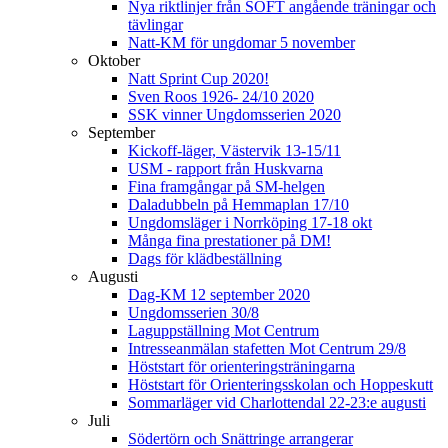
Nya riktlinjer från SOFT angående träningar och
tävlingar
Natt-KM för ungdomar 5 november
Oktober
Natt Sprint Cup 2020!
Sven Roos 1926- 24/10 2020
SSK vinner Ungdomsserien 2020
September
Kickoff-läger, Västervik 13-15/11
USM - rapport från Huskvarna
Fina framgångar på SM-helgen
Daladubbeln på Hemmaplan 17/10
Ungdomsläger i Norrköping 17-18 okt
Många fina prestationer på DM!
Dags för klädbeställning
Augusti
Dag-KM 12 september 2020
Ungdomsserien 30/8
Laguppställning Mot Centrum
Intresseanmälan stafetten Mot Centrum 29/8
Höststart för orienteringsträningarna
Höststart för Orienteringsskolan och Hoppeskutt
Sommarläger vid Charlottendal 22-23:e augusti
Juli
Södertörn och Snättringe arrangerar