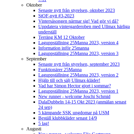
Oktober
Senaste nytt från styrelsen, oktober 2023
StOF-nytt #3-2023
Vintersäsongen närmar sig! Vad gör vi då?
Uppdatera vintergarderoben med Ullmax härliga
underställ
Terräng KM 12 Oktober
Laguppställning 25Manna 2023, version 4
Information inför 25manna
Laguppställning 25Manna 2023, version 3
September
Senaste nytt från styrelsen, september 2023
Funktionärer 25Manna
Laguppställning 25Manna 2023, version 2
Hjälp till och sälj Ullmax-kläder!
Vad har Simon Hector gjort i sommar?
Laguppställning 25Manna 2023, version 1
New runner - welcome Joschi Schmid
DalaDubbeln 14-15 Okt 2023 (anmälan senast
24 sep)
5 kämpande SSK ungdomar på USM
Beställ klubbkläder senast 14/9
5 lag!
Augusti