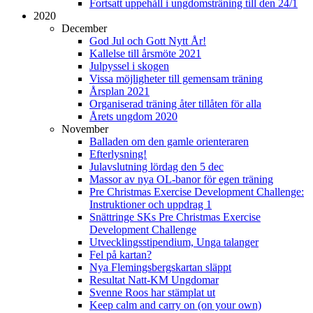
Fortsatt uppehåll i ungdomsträning till den 24/1
2020
December
God Jul och Gott Nytt År!
Kallelse till årsmöte 2021
Julpyssel i skogen
Vissa möjligheter till gemensam träning
Årsplan 2021
Organiserad träning åter tillåten för alla
Årets ungdom 2020
November
Balladen om den gamle orienteraren
Efterlysning!
Julavslutning lördag den 5 dec
Massor av nya OL-banor för egen träning
Pre Christmas Exercise Development Challenge:
Instruktioner och uppdrag 1
Snättringe SKs Pre Christmas Exercise
Development Challenge
Utvecklingsstipendium, Unga talanger
Fel på kartan?
Nya Flemingsbergskartan släppt
Resultat Natt-KM Ungdomar
Svenne Roos har stämplat ut
Keep calm and carry on (on your own)