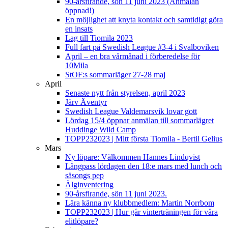
90-årsfirande, sön 11 juni 2023 (Anmälan
öppnad!)
En möjlighet att knyta kontakt och samtidigt göra
en insats
Lag till Tiomila 2023
Full fart på Swedish League #3-4 i Svalboviken
April – en bra vårmånad i förberedelse för
10Mila
StOF:s sommarläger 27-28 maj
April
Senaste nytt från styrelsen, april 2023
Järv Äventyr
Swedish League Valdemarsvik lovar gott
Lördag 15/4 öppnar anmälan till sommarlägret
Huddinge Wild Camp
TOPP232023 | Mitt första Tiomila - Bertil Gelius
Mars
Ny löpare: Välkommen Hannes Lindqvist
Långpass lördagen den 18:e mars med lunch och
säsongs pep
Älginventering
90-årsfirande, sön 11 juni 2023.
Lära känna ny klubbmedlem: Martin Norrbom
TOPP232023 | Hur går vinterträningen för våra
elitlöpare?