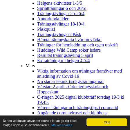
Helgens aktiviteter 1-3/5
Sprintträningar 6 och 20/5!
Träningstävlingar 25-26/4
Annorlunda tider
Träningstävlingar 18-19/4
Påskquiz!
Träningstävlingar i Påsk
Hämta träningskarta i vår brevlåda!
Träningar för hemladdning och egen utskrift
Huddinge Wild Camp söker ledare
Resultat träningstävling 5 april
Extraträningar i helgen 4-5/4
Mars
Viktig information om träningar framöver med
anledning av Covid-19
Nu startar teknik-tisdagsträningarna!
Vårstart 2 april - Orienteringsskola och
Hoppeskutt
O-ringen 2025 digital klubbträff torsdag 19/3 kl
19.45.
Vårens träningar och träningstips i coronatid
Angående coronaviruset och klubbens
verksamhet
Denna webbplats använder cookies för att ge dig bästa
Okej
Påskresa Nyköping
möjliga upplevelse av webbplatsen.
Mer om cookies
Klubbträff den 19 mars kl 19.45-20.30