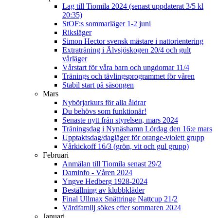
Lag till Tiomila 2024 (senast uppdaterat 3/5 kl
20:35)
StOF:s sommarläger 1-2 juni
Riksläger
Simon Hector svensk mästare i nattorientering
Extraträning i Älvsjöskogen 20/4 och gult
vårläger
Vårstart för våra barn och ungdomar 11/4
Tränings och tävlingsprogrammet för våren
Stabil start på säsongen
Mars
Nybörjarkurs för alla åldrar
Du behövs som funktionär!
Senaste nytt från styrelsen, mars 2024
Träningsdag i Nynäshamn Lördag den 16:e mars
Upptaktsdag/dagläger för orange-violett grupp
Vårkickoff 16/3 (grön, vit och gul grupp)
Februari
Anmälan till Tiomila senast 29/2
Daminfo - Våren 2024
Yngve Hedberg 1928-2024
Beställning av klubbkläder
Final Ullmax Snättringe Nattcup 21/2
Värdfamilj sökes efter sommaren 2024
Januari