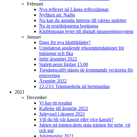
Februari
Nya reflexer på Långa reflexslingan
Nyfiken på: Nadja
Nu kan du anmäla intresse till vårens stafetter
Nu är restriktionerna borttagna
Klubbstugan byter till digitalt inpasseringssystem
Januari
Dags för nya klubbkläder?
Uppdaterat angående rekommendationer för
träningar och fika
Inför årsmötet 2022
Stafett-pepp lördag 15:00
Torsdagscafét stängs de kommande veckorna för
renovering
Årsmöte 2022
22-23/1 Träningshelg på hemmaplan
2021
December
Vi har ett resultat
Kallelse till årsmöte 2022
Julpyssel i skogen 2021
Vill du bli vår kassör eller vice kassör?
Jakten på tomten-årets sista träning för grön, vit
och gul
Julutmaning 2021