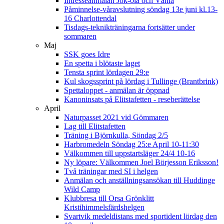
Intresseanmälan Jok-ola och Vänla
Påminnelse-våravslutning söndag 13e juni kl.13-
16 Charlottendal
Tisdags-teknikträningarna fortsätter under
sommaren
Maj
SSK goes Idre
En spetta i blötaste laget
Tensta sprint lördagen 29:e
Kul skogssprint på lördag i Tullinge (Brantbrink)
Spettaloppet - anmälan är öppnad
Kanoninsats på Elitstafetten - reseberättelse
April
Naturpasset 2021 vid Gömmaren
Lag till Elitstafetten
Träning i Björnkulla, Söndag 2/5
Harbromedeln Söndag 25:e April 10-11:30
Välkommen till uppstartsläger 24/4 10-16
Ny löpare: Välkommen Joel Börjesson Eriksson!
Två träningar med SI i helgen
Anmälan och anställningsansökan till Huddinge
Wild Camp
Klubbresa till Orsa Grönklitt
Kristihimmelsfärdshelgen
Svartvik medeldistans med sportident lördag den