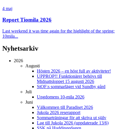
4 maj
Report Tiomila 2026
Last weekend it was time again for the highlight of the spring:
10mila...
Nyhetsarkiv
2026
Augusti
Hösten 2026 – en höst full av aktiviteter!
UPPROP!! Funktionärer behövs till
Midnattsloppet 15 augusti 2026
StOF:s sommarläger vid Sundby gård
Juli
Ungdomens 10-mila 2026
Juni
Välkommen till Paradiset 2026
Jukola 2026 reserapport
Sommarträningar för att skriva ut själv
Lag till Jukola 2026 (uppdaterade 13/6)
SSK på Huddingedagen