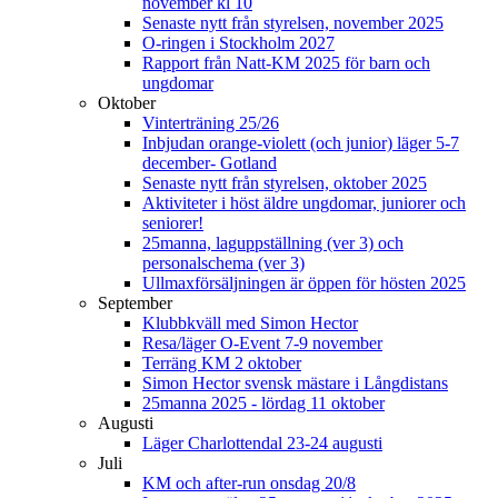
november kl 10
Senaste nytt från styrelsen, november 2025
O-ringen i Stockholm 2027
Rapport från Natt-KM 2025 för barn och
ungdomar
Oktober
Vinterträning 25/26
Inbjudan orange-violett (och junior) läger 5-7
december- Gotland
Senaste nytt från styrelsen, oktober 2025
Aktiviteter i höst äldre ungdomar, juniorer och
seniorer!
25manna, laguppställning (ver 3) och
personalschema (ver 3)
Ullmaxförsäljningen är öppen för hösten 2025
September
Klubbkväll med Simon Hector
Resa/läger O-Event 7-9 november
Terräng KM 2 oktober
Simon Hector svensk mästare i Långdistans
25manna 2025 - lördag 11 oktober
Augusti
Läger Charlottendal 23-24 augusti
Juli
KM och after-run onsdag 20/8