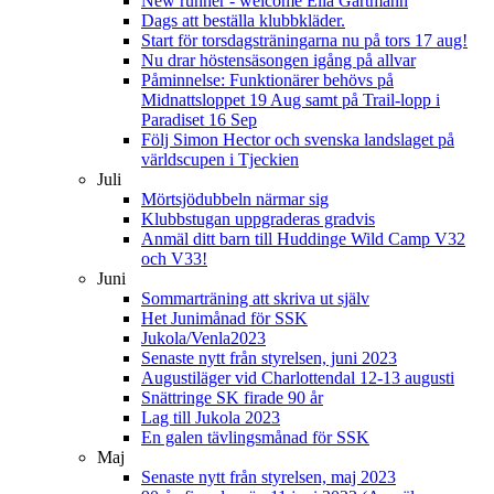
New runner - welcome Elia Gartmann
Dags att beställa klubbkläder.
Start för torsdagsträningarna nu på tors 17 aug!
Nu drar höstensäsongen igång på allvar
Påminnelse: Funktionärer behövs på
Midnattsloppet 19 Aug samt på Trail-lopp i
Paradiset 16 Sep
Följ Simon Hector och svenska landslaget på
världscupen i Tjeckien
Juli
Mörtsjödubbeln närmar sig
Klubbstugan uppgraderas gradvis
Anmäl ditt barn till Huddinge Wild Camp V32
och V33!
Juni
Sommarträning att skriva ut själv
Het Junimånad för SSK
Jukola/Venla2023
Senaste nytt från styrelsen, juni 2023
Augustiläger vid Charlottendal 12-13 augusti
Snättringe SK firade 90 år
Lag till Jukola 2023
En galen tävlingsmånad för SSK
Maj
Senaste nytt från styrelsen, maj 2023