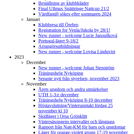
Beställning av klubbkläder
Final Ullmax Snättringe Nattcup 21/2
Värdfamilj sökes efter sommaren 2024
Januari
Klubbresa till Örebro
Registration for Venla/Jukola by 28/1!
New runner - welcome Lucie Janoušková
Portugal-läger 9-18/2
Arrangörsutbildningar
New runner - welcome Lovisa Lindqvist
2023
December
New runner - welcome Johan Stenström
Träningshelg Nyköping
Senaste nytt från styrelsen, november 2023
November
Årets ungdom och andra utmärkelser
UTH 1-3:e december
Träningshelg Nyköping 8-10 december
Höstavslutning/Vinterupptakt lördag 25
november kl 10
Skidläger i Orsa Grönklitt
Vintersäsongens intervaller och långpass
Rapport från Natt-KM för barn och ungdomar
Läger för orange-violett grupp 17-19 november