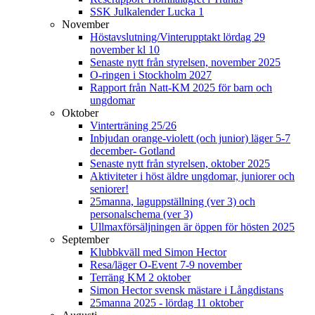
SSK Julkalender Lucka 1
November
Höstavslutning/Vinterupptakt lördag 29
november kl 10
Senaste nytt från styrelsen, november 2025
O-ringen i Stockholm 2027
Rapport från Natt-KM 2025 för barn och
ungdomar
Oktober
Vinterträning 25/26
Inbjudan orange-violett (och junior) läger 5-7
december- Gotland
Senaste nytt från styrelsen, oktober 2025
Aktiviteter i höst äldre ungdomar, juniorer och
seniorer!
25manna, laguppställning (ver 3) och
personalschema (ver 3)
Ullmaxförsäljningen är öppen för hösten 2025
September
Klubbkväll med Simon Hector
Resa/läger O-Event 7-9 november
Terräng KM 2 oktober
Simon Hector svensk mästare i Långdistans
25manna 2025 - lördag 11 oktober