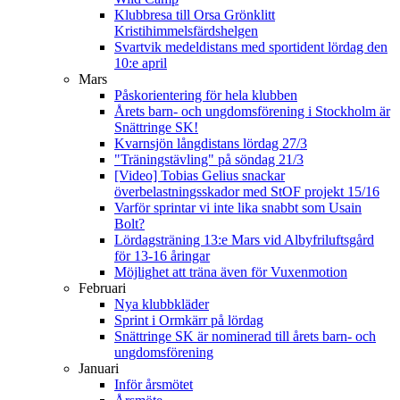
Klubbresa till Orsa Grönklitt
Kristihimmelsfärdshelgen
Svartvik medeldistans med sportident lördag den
10:e april
Mars
Påskorientering för hela klubben
Årets barn- och ungdomsförening i Stockholm är
Snättringe SK!
Kvarnsjön långdistans lördag 27/3
"Träningstävling" på söndag 21/3
[Video] Tobias Gelius snackar
överbelastningsskador med StOF projekt 15/16
Varför sprintar vi inte lika snabbt som Usain
Bolt?
Lördagsträning 13:e Mars vid Albyfriluftsgård
för 13-16 åringar
Möjlighet att träna även för Vuxenmotion
Februari
Nya klubbkläder
Sprint i Ormkärr på lördag
Snättringe SK är nominerad till årets barn- och
ungdomsförening
Januari
Inför årsmötet