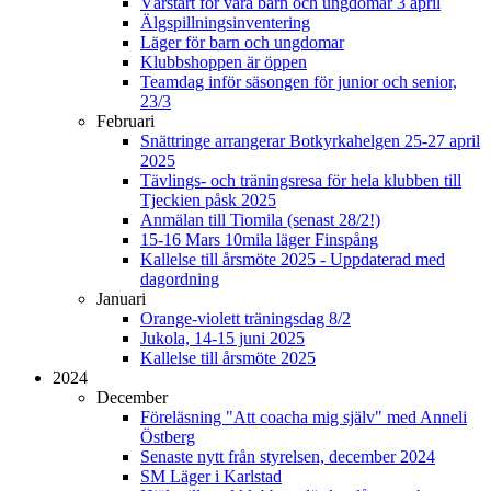
Vårstart för våra barn och ungdomar 3 april
Älgspillningsinventering
Läger för barn och ungdomar
Klubbshoppen är öppen
Teamdag inför säsongen för junior och senior,
23/3
Februari
Snättringe arrangerar Botkyrkahelgen 25-27 april
2025
Tävlings- och träningsresa för hela klubben till
Tjeckien påsk 2025
Anmälan till Tiomila (senast 28/2!)
15-16 Mars 10mila läger Finspång
Kallelse till årsmöte 2025 - Uppdaterad med
dagordning
Januari
Orange-violett träningsdag 8/2
Jukola, 14-15 juni 2025
Kallelse till årsmöte 2025
2024
December
Föreläsning "Att coacha mig själv" med Anneli
Östberg
Senaste nytt från styrelsen, december 2024
SM Läger i Karlstad