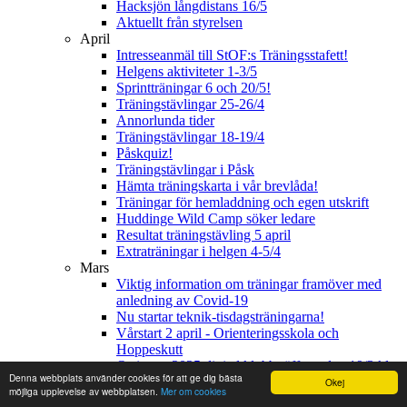
Hacksjön långdistans 16/5
Aktuellt från styrelsen
April
Intresseanmäl till StOF:s Träningsstafett!
Helgens aktiviteter 1-3/5
Sprintträningar 6 och 20/5!
Träningstävlingar 25-26/4
Annorlunda tider
Träningstävlingar 18-19/4
Påskquiz!
Träningstävlingar i Påsk
Hämta träningskarta i vår brevlåda!
Träningar för hemladdning och egen utskrift
Huddinge Wild Camp söker ledare
Resultat träningstävling 5 april
Extraträningar i helgen 4-5/4
Mars
Viktig information om träningar framöver med
anledning av Covid-19
Nu startar teknik-tisdagsträningarna!
Vårstart 2 april - Orienteringsskola och
Hoppeskutt
O-ringen 2025 digital klubbträff torsdag 19/3 kl
Denna webbplats använder cookies för att ge dig bästa
19.45.
Okej
möjliga upplevelse av webbplatsen.
Mer om cookies
Vårens träningar och träningstips i coronatid