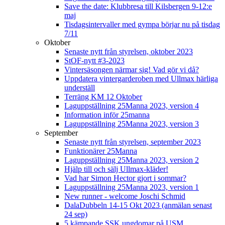
Save the date: Klubbresa till Kilsbergen 9-12:e
maj
Tisdagsintervaller med gympa börjar nu på tisdag
7/11
Oktober
Senaste nytt från styrelsen, oktober 2023
StOF-nytt #3-2023
Vintersäsongen närmar sig! Vad gör vi då?
Uppdatera vintergarderoben med Ullmax härliga
underställ
Terräng KM 12 Oktober
Laguppställning 25Manna 2023, version 4
Information inför 25manna
Laguppställning 25Manna 2023, version 3
September
Senaste nytt från styrelsen, september 2023
Funktionärer 25Manna
Laguppställning 25Manna 2023, version 2
Hjälp till och sälj Ullmax-kläder!
Vad har Simon Hector gjort i sommar?
Laguppställning 25Manna 2023, version 1
New runner - welcome Joschi Schmid
DalaDubbeln 14-15 Okt 2023 (anmälan senast
24 sep)
5 kämpande SSK ungdomar på USM