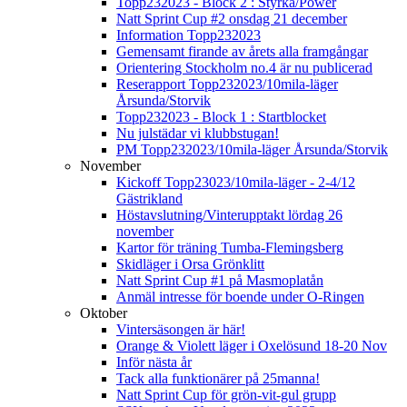
Topp232023 - Block 2 : Styrka/Power
Natt Sprint Cup #2 onsdag 21 december
Information Topp232023
Gemensamt firande av årets alla framgångar
Orientering Stockholm no.4 är nu publicerad
Reserapport Topp232023/10mila-läger
Årsunda/Storvik
Topp232023 - Block 1 : Startblocket
Nu julstädar vi klubbstugan!
PM Topp232023/10mila-läger Årsunda/Storvik
November
Kickoff Topp23023/10mila-läger - 2-4/12
Gästrikland
Höstavslutning/Vinterupptakt lördag 26
november
Kartor för träning Tumba-Flemingsberg
Skidläger i Orsa Grönklitt
Natt Sprint Cup #1 på Masmoplatån
Anmäl intresse för boende under O-Ringen
Oktober
Vintersäsongen är här!
Orange & Violett läger i Oxelösund 18-20 Nov
Inför nästa år
Tack alla funktionärer på 25manna!
Natt Sprint Cup för grön-vit-gul grupp