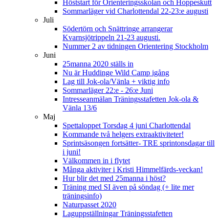
Höststart för Orienteringsskolan och Hoppeskutt
Sommarläger vid Charlottendal 22-23:e augusti
Juli
Södertörn och Snättringe arrangerar
Kvarnsjötrippeln 21-23 augusti.
Nummer 2 av tidningen Orientering Stockholm
Juni
25manna 2020 ställs in
Nu är Huddinge Wild Camp igång
Lag till Jok-ola/Vänla + viktig info
Sommarläger 22:e - 26:e Juni
Intresseanmälan Träningsstafetten Jok-ola &
Vänla 13/6
Maj
Spettaloppet Torsdag 4 juni Charlottendal
Kommande två helgers extraaktiviteter!
Sprintsäsongen fortsätter- TRE sprintonsdagar till
i juni!
Välkommen in i flytet
Många aktiviter i Kristi Himmelfärds-veckan!
Hur blir det med 25manna i höst?
Träning med SI även på söndag (+ lite mer
träningsinfo)
Naturpasset 2020
Laguppställningar Träningsstafetten