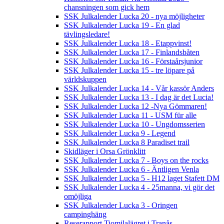
chansningen som gick hem
SSK Julkalender Lucka 20 - nya möjligheter
SSK Julkalender Lucka 19 - En glad
tävlingsledare!
SSK Julkalender Lucka 18 - Etappvinst!
SSK Julkalender Lucka 17 - Finlandsbåten
SSK Julkalender Lucka 16 - Förstaårsjunior
SSK Julkalender Lucka 15 - tre löpare på
världskuppen
SSK Julkalender Lucka 14 - Vår kassör Anders
SSK Julkalender Lucka 13 - I dag är det Lucia!
SSK Julkalender Lucka 12 -Nya Gömmaren!
SSK Julkalender Lucka 11 - USM für alle
SSK Julkalender Lucka 10 - Ungdomsserien
SSK Julkalender Lucka 9 - Legend
SSK Julkalender Lucka 8 Paradiset trail
Skidläger i Orsa Grönklitt
SSK Julkalender Lucka 7 - Boys on the rocks
SSK Julkalender Lucka 6 - Äntligen Venla
SSK Julkalender Lucka 5 - H12 laget Stafett DM
SSK Julkalender Lucka 4 - 25manna, vi gör det
omöjliga
SSK Julkalender Lucka 3 - Oringen
campinghäng
Reserapport Tiomilalägret i Tranås