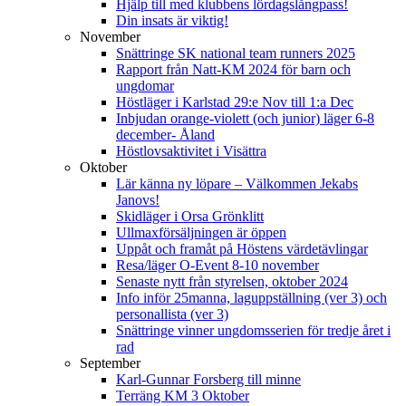
Hjälp till med klubbens lördagslångpass!
Din insats är viktig!
November
Snättringe SK national team runners 2025
Rapport från Natt-KM 2024 för barn och
ungdomar
Höstläger i Karlstad 29:e Nov till 1:a Dec
Inbjudan orange-violett (och junior) läger 6-8
december- Åland
Höstlovsaktivitet i Visättra
Oktober
Lär känna ny löpare – Välkommen Jekabs
Janovs!
Skidläger i Orsa Grönklitt
Ullmaxförsäljningen är öppen
Uppåt och framåt på Höstens värdetävlingar
Resa/läger O-Event 8-10 november
Senaste nytt från styrelsen, oktober 2024
Info inför 25manna, laguppställning (ver 3) och
personallista (ver 3)
Snättringe vinner ungdomsserien för tredje året i
rad
September
Karl-Gunnar Forsberg till minne
Terräng KM 3 Oktober