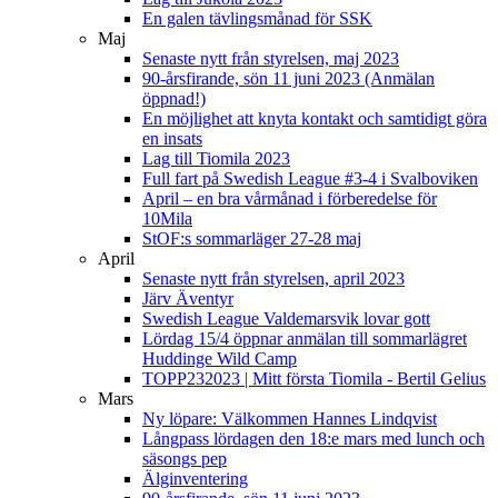
En galen tävlingsmånad för SSK
Maj
Senaste nytt från styrelsen, maj 2023
90-årsfirande, sön 11 juni 2023 (Anmälan
öppnad!)
En möjlighet att knyta kontakt och samtidigt göra
en insats
Lag till Tiomila 2023
Full fart på Swedish League #3-4 i Svalboviken
April – en bra vårmånad i förberedelse för
10Mila
StOF:s sommarläger 27-28 maj
April
Senaste nytt från styrelsen, april 2023
Järv Äventyr
Swedish League Valdemarsvik lovar gott
Lördag 15/4 öppnar anmälan till sommarlägret
Huddinge Wild Camp
TOPP232023 | Mitt första Tiomila - Bertil Gelius
Mars
Ny löpare: Välkommen Hannes Lindqvist
Långpass lördagen den 18:e mars med lunch och
säsongs pep
Älginventering