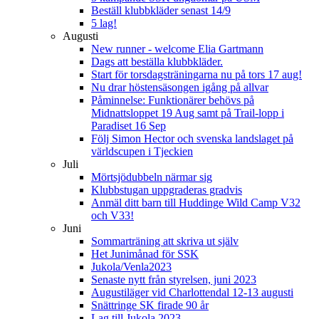
Beställ klubbkläder senast 14/9
5 lag!
Augusti
New runner - welcome Elia Gartmann
Dags att beställa klubbkläder.
Start för torsdagsträningarna nu på tors 17 aug!
Nu drar höstensäsongen igång på allvar
Påminnelse: Funktionärer behövs på
Midnattsloppet 19 Aug samt på Trail-lopp i
Paradiset 16 Sep
Följ Simon Hector och svenska landslaget på
världscupen i Tjeckien
Juli
Mörtsjödubbeln närmar sig
Klubbstugan uppgraderas gradvis
Anmäl ditt barn till Huddinge Wild Camp V32
och V33!
Juni
Sommarträning att skriva ut själv
Het Junimånad för SSK
Jukola/Venla2023
Senaste nytt från styrelsen, juni 2023
Augustiläger vid Charlottendal 12-13 augusti
Snättringe SK firade 90 år
Lag till Jukola 2023