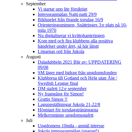
September
Vi startar upp lite försiktigt
Intresseanmälan Natti-natti 29/9
Bildspelet från firande torsdag 16/9
Orienteringsminnen, Snättringes 3:e plats på 10-
mila 1970
Nu digitaliserar vi kvittohanteringen
Kom med och fira klubbens alla positiva
händelser under året, så här långt
Löparnas ord från Jukola
Augusti
Daladubbeln 2021 Blir av: UPPDATERING
09/08
SM läger med bidrag från ungdomsfonden
Klubbresa till Gotland och Helg utan Älg /
Swedish League final
DM stafett 12:e september
Ny framgång för Simon!
Grattis Simon !!
Laguppställningar Jukola 21-22/8
Höststart för torsdagsträningarna
Melkersminne ungdomsstafett
Juli
Ungdomens 10mila - anmäl intresse
Jukola intresseanmälan (snarast!)