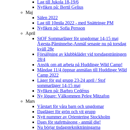
Lag till Jukola 18-19/6
Nyfiken på: Bertil Gelius
Maj
Sälen 2022
Lag till 10mila 2022 - med Snättringe PM
Nyfiken på: Sofia Persson
April
StOF Sommarläger för ungdomar 14-15 maj
Ågesta-Påminnelse-Anmäl senaste nu på torsdag
kväll 28e
Försäljning av klubbkläder vid torsdagsträningen
28/4
Ansök om att arbeta på Huddinge Wild Camp!
Måndag 11/4 öppnar anmälan till Huddinge Wild
Camp 2022
Läger för gul grupp 23-24 april / Stof
sommarläger 14-15 maj
Nyfiken på: Barbro Cedérus
Ny löpare: Välkommen Peleg Mitzafon
Mars
Vårstart för våra barn och ungdomar
Dagläger för grön och vit grupp
Nytt nummer av Orientering Stockholm
Dags för stafettsäsong - anmäl dig!
Nu börjar tisdagsteknikträningarna