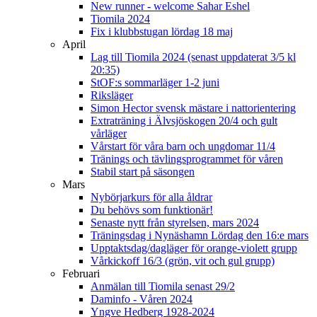
New runner - welcome Sahar Eshel
Tiomila 2024
Fix i klubbstugan lördag 18 maj
April
Lag till Tiomila 2024 (senast uppdaterat 3/5 kl
20:35)
StOF:s sommarläger 1-2 juni
Riksläger
Simon Hector svensk mästare i nattorientering
Extraträning i Älvsjöskogen 20/4 och gult
vårläger
Vårstart för våra barn och ungdomar 11/4
Tränings och tävlingsprogrammet för våren
Stabil start på säsongen
Mars
Nybörjarkurs för alla åldrar
Du behövs som funktionär!
Senaste nytt från styrelsen, mars 2024
Träningsdag i Nynäshamn Lördag den 16:e mars
Upptaktsdag/dagläger för orange-violett grupp
Vårkickoff 16/3 (grön, vit och gul grupp)
Februari
Anmälan till Tiomila senast 29/2
Daminfo - Våren 2024
Yngve Hedberg 1928-2024