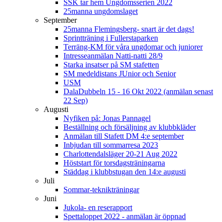
SSK tar hem Ungdomsserien 2022
25manna ungdomslaget
September
25manna Flemingsberg- snart är det dags!
Sprintträning i Fullerstaparken
Terräng-KM för våra ungdomar och juniorer
Intresseanmälan Natti-natti 28/9
Starka insatser på SM stafetten
SM medeldistans JUnior och Senior
USM
DalaDubbeln 15 - 16 Okt 2022 (anmälan senast
22 Sep)
Augusti
Nyfiken på: Jonas Pannagel
Beställning och försäljning av klubbkläder
Anmälan till Stafett DM 4:e september
Inbjudan till sommarresa 2023
Charlottendalsläger 20-21 Aug 2022
Höststart för torsdagsträningarna
Städdag i klubbstugan den 14:e augusti
Juli
Sommar-teknikträningar
Juni
Jukola- en reserapport
Spettaloppet 2022 - anmälan är öppnad