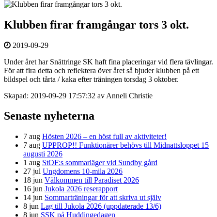
Klubben firar framgångar tors 3 okt.
2019-09-29
Under året har Snättringe SK haft fina placeringar vid flera tävlingar.
För att fira detta och reflektera över året så bjuder klubben på ett
bildspel och tårta / kaka efter träningen torsdag 3 oktober.
Skapad: 2019-09-29 17:57:32 av Anneli Christie
Senaste nyheterna
7 aug
Hösten 2026 – en höst full av aktiviteter!
7 aug
UPPROP!! Funktionärer behövs till Midnattsloppet 15
augusti 2026
1 aug
StOF:s sommarläger vid Sundby gård
27 jul
Ungdomens 10-mila 2026
18 jun
Välkommen till Paradiset 2026
16 jun
Jukola 2026 reserapport
14 jun
Sommarträningar för att skriva ut själv
8 jun
Lag till Jukola 2026 (uppdaterade 13/6)
8 jun
SSK på Huddingedagen