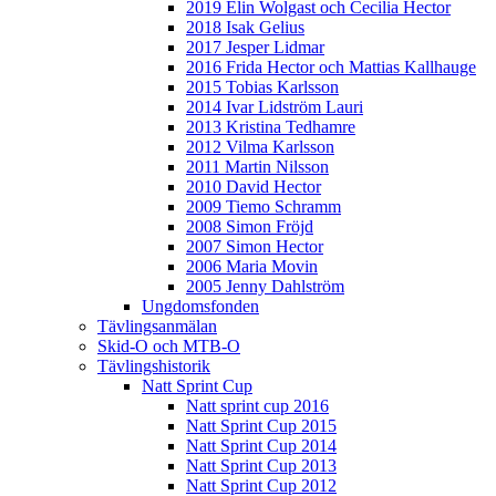
2019 Elin Wolgast och Cecilia Hector
2018 Isak Gelius
2017 Jesper Lidmar
2016 Frida Hector och Mattias Kallhauge
2015 Tobias Karlsson
2014 Ivar Lidström Lauri
2013 Kristina Tedhamre
2012 Vilma Karlsson
2011 Martin Nilsson
2010 David Hector
2009 Tiemo Schramm
2008 Simon Fröjd
2007 Simon Hector
2006 Maria Movin
2005 Jenny Dahlström
Ungdomsfonden
Tävlingsanmälan
Skid-O och MTB-O
Tävlingshistorik
Natt Sprint Cup
Natt sprint cup 2016
Natt Sprint Cup 2015
Natt Sprint Cup 2014
Natt Sprint Cup 2013
Natt Sprint Cup 2012