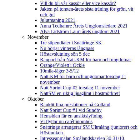
Vill du bli vår kassör eller vice kassör?
Jakten på tomten-årets sista träning för grön, vit
och gul
Julutmaning 2021
Anna Tedhamre Årets Ungdomsledare 2021
Alva Lidström Lauri årets ungdom 2021
November
Tre stipendiater i Snättringe SK
Nu börjar vinterns långpass
Höstavslutning sön 5 dec
Rapport från Natt-KM för barn och ungdomar
Orange/Violett i Ockle
10mila-läger 3-5/12
Natt-KM för barn och ungdomar torsdag 11
november
Natt Sprint Cup #2 torsdag 11 november
NattSM en riktig ljusglimt i höstmörkret!
Oktober
Rauktit fina prestationer på Gotland
Natt Sprint Cup #1 vid Sundby
Hemsidan får en ansiktslyftning
Vi flyttar nu cafét inomhus
Snättringe arrangerar SM Ultralång (juniorer) och
Höstlunken
Intresseanmälan Smålandskavlen 30-31/10