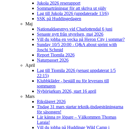
Jukola 2026 reserapport
Sommarträningar för att skriva ut själv
Lag till Jukola 2026 (uppdaterade 13/6)
SSK på Huddingedagen
Maj
Nationaldagsmys vid Charlottendal 6 juni
Senaste nytt från styrelsen, maj 2026
Vill du jobba en vecka på Heron City i sommar?
Sunday 10/5 20:00 - Q&A about sprint with
Joschi Schmid
Report Tiomila 2026
Naturpasset 2026
April
Lag till Tiomila 2026 (senast uppdaterat 1/5
22:15)
Klubbkläder - beställ nu för leverans till
sommaren
Nybörjarkurs 2026, start 16 april
Mars
Rikslägret 2026
Tisdag 31 mars startar teknik-tisdagsträningarna
för säsongen!
Lär känna ny löpare – Välkommen Thomas
Laraia!
Vill du jobba på Huddinge Wild Camp i