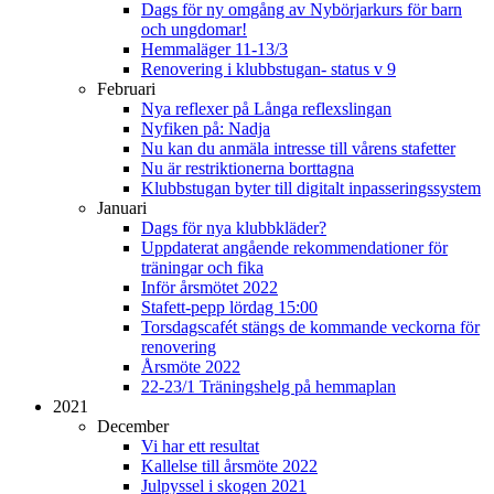
Dags för ny omgång av Nybörjarkurs för barn
och ungdomar!
Hemmaläger 11-13/3
Renovering i klubbstugan- status v 9
Februari
Nya reflexer på Långa reflexslingan
Nyfiken på: Nadja
Nu kan du anmäla intresse till vårens stafetter
Nu är restriktionerna borttagna
Klubbstugan byter till digitalt inpasseringssystem
Januari
Dags för nya klubbkläder?
Uppdaterat angående rekommendationer för
träningar och fika
Inför årsmötet 2022
Stafett-pepp lördag 15:00
Torsdagscafét stängs de kommande veckorna för
renovering
Årsmöte 2022
22-23/1 Träningshelg på hemmaplan
2021
December
Vi har ett resultat
Kallelse till årsmöte 2022
Julpyssel i skogen 2021