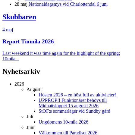
28 maj
Nationaldagsmys vid Charlottendal 6 juni
Skubbaren
4 maj
Report Tiomila 2026
Last weekend it was time again for the highlight of the spring:
10mila...
Nyhetsarkiv
2026
Augusti
Hösten 2026 – en höst full av aktiviteter!
UPPROP!! Funktionärer behövs till
Midnattsloppet 15 augusti 2026
StOF:s sommarläger vid Sundby gård
Juli
Ungdomens 10-mila 2026
Juni
Välkommen till Paradiset 2026