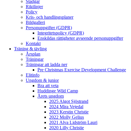
Stadgar
Riktlinjer
Policy
Kris- och handlingsplaner
Bildgalleri
Personuppgifter (GDPR)
Integritetspolicy (GDPR)
Enskildas rättigheter avseende personuppgifter
Kontakt
Träning & tävling
Årsplan
Träningar
Träningar att ladda ner
Pre Christmas Exercise Development Challenge
Elitinfo
Ungdom & junior
Bra att veta
Huddinge Wild Camp
Årets ungdom
2025 Algot Sjöstrand
2024 Mira Vejedal
2023 Kerstin Christie
2022 Molly Gelius
2021 Alva Lidström Lauri
2020 Lilly Christie