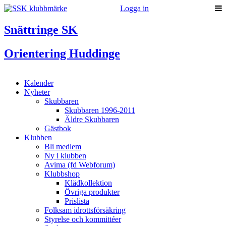
Logga in
Snättringe SK
Orientering Huddinge
Kalender
Nyheter
Skubbaren
Skubbaren 1996-2011
Äldre Skubbaren
Gästbok
Klubben
Bli medlem
Ny i klubben
Avima (fd Webforum)
Klubbshop
Klädkollektion
Övriga produkter
Prislista
Folksam idrottsförsäkring
Styrelse och kommittéer