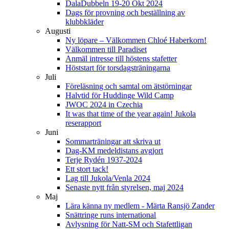
DalaDubbeln 19-20 Okt 2024
Dags för provning och beställning av
klubbkläder
Augusti
Ny löpare – Välkommen Chloé Haberkorn!
Välkommen till Paradiset
Anmäl intresse till höstens stafetter
Höststart för torsdagsträningarna
Juli
Föreläsning och samtal om ätstörningar
Halvtid för Huddinge Wild Camp
JWOC 2024 in Czechia
It was that time of the year again! Jukola
reserapport
Juni
Sommarträningar att skriva ut
Dag-KM medeldistans avgjort
Terje Rydén 1937-2024
Ett stort tack!
Lag till Jukola/Venla 2024
Senaste nytt från styrelsen, maj 2024
Maj
Lära känna ny medlem - Märta Ransjö Zander
Snättringe runs international
Avlysning för Natt-SM och Stafettligan