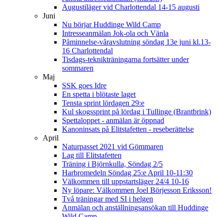
Augustiläger vid Charlottendal 14-15 augusti
Juni
Nu börjar Huddinge Wild Camp
Intresseanmälan Jok-ola och Vänla
Påminnelse-våravslutning söndag 13e juni kl.13-
16 Charlottendal
Tisdags-teknikträningarna fortsätter under
sommaren
Maj
SSK goes Idre
En spetta i blötaste laget
Tensta sprint lördagen 29:e
Kul skogssprint på lördag i Tullinge (Brantbrink)
Spettaloppet - anmälan är öppnad
Kanoninsats på Elitstafetten - reseberättelse
April
Naturpasset 2021 vid Gömmaren
Lag till Elitstafetten
Träning i Björnkulla, Söndag 2/5
Harbromedeln Söndag 25:e April 10-11:30
Välkommen till uppstartsläger 24/4 10-16
Ny löpare: Välkommen Joel Börjesson Eriksson!
Två träningar med SI i helgen
Anmälan och anställningsansökan till Huddinge
Wild Camp