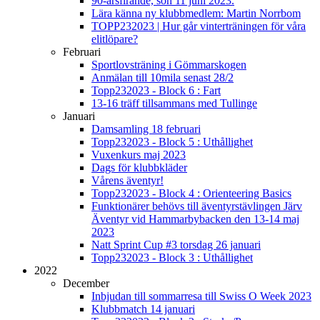
90-årsfirande, sön 11 juni 2023.
Lära känna ny klubbmedlem: Martin Norrbom
TOPP232023 | Hur går vinterträningen för våra
elitlöpare?
Februari
Sportlovsträning i Gömmarskogen
Anmälan till 10mila senast 28/2
Topp232023 - Block 6 : Fart
13-16 träff tillsammans med Tullinge
Januari
Damsamling 18 februari
Topp232023 - Block 5 : Uthållighet
Vuxenkurs maj 2023
Dags för klubbkläder
Vårens äventyr!
Topp232023 - Block 4 : Orienteering Basics
Funktionärer behövs till äventyrstävlingen Järv
Äventyr vid Hammarbybacken den 13-14 maj
2023
Natt Sprint Cup #3 torsdag 26 januari
Topp232023 - Block 3 : Uthållighet
2022
December
Inbjudan till sommarresa till Swiss O Week 2023
Klubbmatch 14 januari