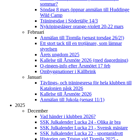
sommar?
Söndag 8 mars öppnar anmälan till Huddinge
Wild Camp
Träningsdag i Södertälje 14/3
Nyköpingsläger orange-violett 20-22 mars
Februari
Anmälan till Tiomila (senast torsdag 26/2!)
Ett stort tack till en trotjänare, som lämnar
styrelsen
Årets ungdom 2025
Kallelse till Årsmöte 2026 (med dagordning)
O-ringen-info efter Årsmötet 17 feb
Ombyggnationer i Källbrink
Januari
Tävlings- och träningsresa för hela klubben till
Katalonien påsk 2026
Kallelse till Årsmöte 2026
Anmälan till Jukola (senast 11/1)
2025
December
Vad händer i klubben 2026?
SSK Julkalender Lucka 24 - Olika är bra
SSK Julkalender Lucka 23 - Svensk mästare
SSK Julkalender Lucka 22 - spontanidrott
Historien om Tristan vid Tiomila 2025 -