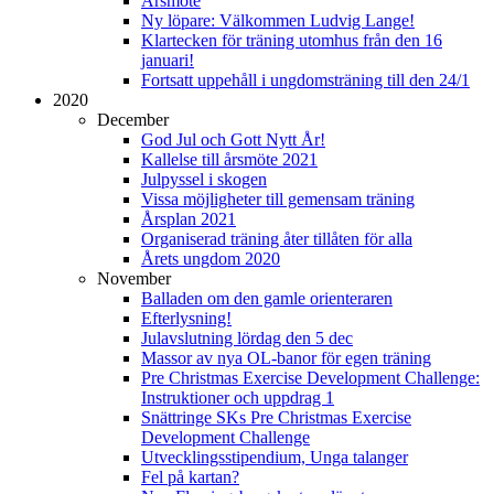
Årsmöte
Ny löpare: Välkommen Ludvig Lange!
Klartecken för träning utomhus från den 16
januari!
Fortsatt uppehåll i ungdomsträning till den 24/1
2020
December
God Jul och Gott Nytt År!
Kallelse till årsmöte 2021
Julpyssel i skogen
Vissa möjligheter till gemensam träning
Årsplan 2021
Organiserad träning åter tillåten för alla
Årets ungdom 2020
November
Balladen om den gamle orienteraren
Efterlysning!
Julavslutning lördag den 5 dec
Massor av nya OL-banor för egen träning
Pre Christmas Exercise Development Challenge:
Instruktioner och uppdrag 1
Snättringe SKs Pre Christmas Exercise
Development Challenge
Utvecklingsstipendium, Unga talanger
Fel på kartan?