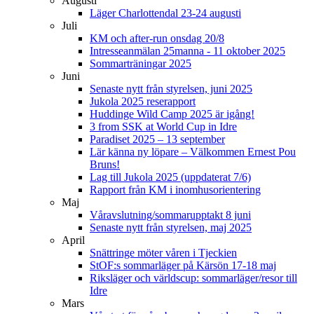
Augusti
Läger Charlottendal 23-24 augusti
Juli
KM och after-run onsdag 20/8
Intresseanmälan 25manna - 11 oktober 2025
Sommarträningar 2025
Juni
Senaste nytt från styrelsen, juni 2025
Jukola 2025 reserapport
Huddinge Wild Camp 2025 är igång!
3 from SSK at World Cup in Idre
Paradiset 2025 – 13 september
Lär känna ny löpare – Välkommen Ernest Pou
Bruns!
Lag till Jukola 2025 (uppdaterat 7/6)
Rapport från KM i inomhusorientering
Maj
Våravslutning/sommarupptakt 8 juni
Senaste nytt från styrelsen, maj 2025
April
Snättringe möter våren i Tjeckien
StOF:s sommarläger på Kärsön 17-18 maj
Riksläger och världscup: sommarläger/resor till
Idre
Mars