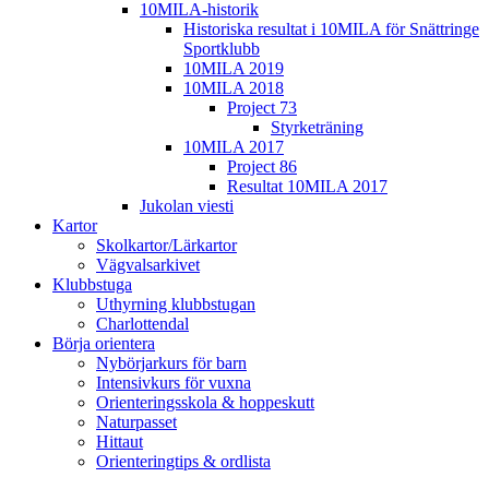
10MILA-historik
Historiska resultat i 10MILA för Snättringe
Sportklubb
10MILA 2019
10MILA 2018
Project 73
Styrketräning
10MILA 2017
Project 86
Resultat 10MILA 2017
Jukolan viesti
Kartor
Skolkartor/Lärkartor
Vägvalsarkivet
Klubbstuga
Uthyrning klubbstugan
Charlottendal
Börja orientera
Nybörjarkurs för barn
Intensivkurs för vuxna
Orienteringsskola & hoppeskutt
Naturpasset
Hittaut
Orienteringtips & ordlista