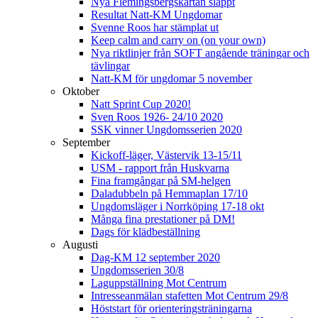
Nya Flemingsbergskartan släppt
Resultat Natt-KM Ungdomar
Svenne Roos har stämplat ut
Keep calm and carry on (on your own)
Nya riktlinjer från SOFT angående träningar och
tävlingar
Natt-KM för ungdomar 5 november
Oktober
Natt Sprint Cup 2020!
Sven Roos 1926- 24/10 2020
SSK vinner Ungdomsserien 2020
September
Kickoff-läger, Västervik 13-15/11
USM - rapport från Huskvarna
Fina framgångar på SM-helgen
Daladubbeln på Hemmaplan 17/10
Ungdomsläger i Norrköping 17-18 okt
Många fina prestationer på DM!
Dags för klädbeställning
Augusti
Dag-KM 12 september 2020
Ungdomsserien 30/8
Laguppställning Mot Centrum
Intresseanmälan stafetten Mot Centrum 29/8
Höststart för orienteringsträningarna