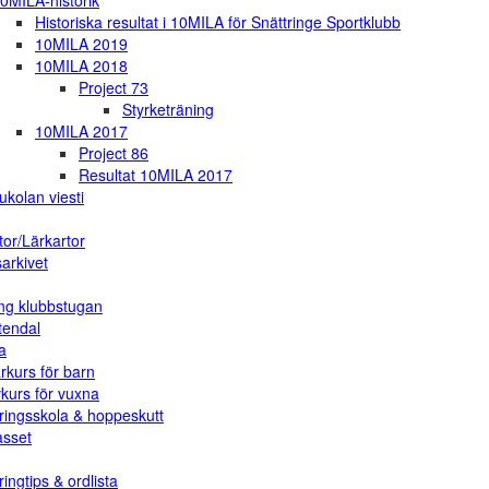
0MILA-historik
Historiska resultat i 10MILA för Snättringe Sportklubb
10MILA 2019
10MILA 2018
Project 73
Styrketräning
10MILA 2017
Project 86
Resultat 10MILA 2017
ukolan viesti
tor/Lärkartor
arkivet
ng klubbstugan
tendal
a
rkurs för barn
vkurs för vuxna
ringsskola & hoppeskutt
asset
ingtips & ordlista