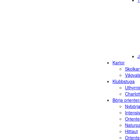
1
J
Kartor
Skolkar
Vägvals
Klubbstuga
Uthyrni
Charlot
Börja orienter
Nybörja
Intensi
Oriente
Naturp
Hittaut
Orienter