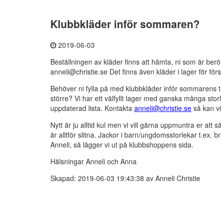
Klubbkläder inför sommaren?
2019-06-03
Beställningen av kläder finns att hämta, ni som är berö
anneli@christie.se Det finns även kläder i lager för förs
Behöver ni fylla på med klubbkläder inför sommarens 
större? Vi har ett välfyllt lager med ganska många sto
uppdaterad lista. Kontakta
anneli@christie.se
så kan vi
Nytt är ju alltid kul men vi vill gärna uppmuntra er att
är alltför slitna. Jackor i barn/ungdomsstorlekar t.ex. br
Anneli, så lägger vi ut på klubbshoppens sida.
Hälsningar Anneli och Anna
Skapad: 2019-06-03 19:43:38 av Anneli Christie