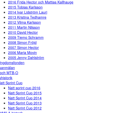
2016 Frida Hector och Mattias Kallhauge
2015 Tobias Karlsson
2014 Ivar Lidström Lauri
2013 Kristina Tedhamre
2012 Vilma Karlsson
2011 Martin Nilsson
2010 David Hector
2009 Tiemo Schramm
2008 Simon Fröjd
2007 Simon Hector
2006 Maria Movin
2005 Jenny Dahlström
Ungdomsfonden
gsanmälan
 och MTB-O
shistorik
att Sprint Cup
Natt sprint cup 2016
Natt Sprint Cup 2015
Natt Sprint Cup 2014
Natt Sprint Cup 2013
Natt Sprint Cup 2012