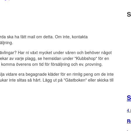
S
rda ska ha fått mail om detta. Om inte, kontakta
äljning.
tävlingar? Har ni växt mycket under våren och behöver något
rlekar av varje plagg, se hemsidan under "Klubbshop" för en
 komma överens om tid för försäljning och ev. provning.
 sälja vidare era begagnade kläder för en rimlig peng om de inte
ukar inte slitas så hårt. Lägg ut på "Gästboken" eller skicka till
S
4 
R