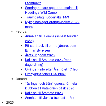
i sommar?
Söndag 8 mars öppnar anmälan till
Huddinge Wild Camp
Träningsdag i Södertälje 14/3
Nyköpingsläger orange-violett 20-22
mars
Februari
Anmälan till Tiomila (senast torsdag
26/2!)
Ett stort tack till en trotjänare, som
lämnar styrelsen
Årets ungdom 2025
Kallelse till Årsmöte 2026 (med
dagordning)
O-ringen-info efter Årsmötet 17 feb
Ombyggnationer i Källbrink
Januari
Tävlings- och träningsresa för hela
klubben till Katalonien påsk 2026
Kallelse till Årsmöte 2026
Anmälan till Jukola (senast 11/1)
2025