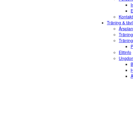
I
E
Kontakt
Träning & tävl
Årsplan
Träning
Träning
P
Elitinfo
Ungdom
B
H
Å