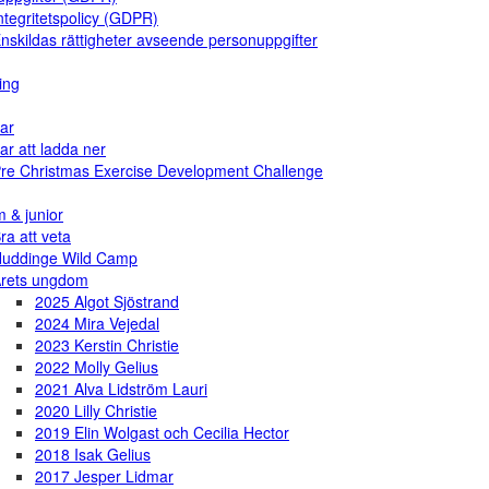
ntegritetspolicy (GDPR)
nskildas rättigheter avseende personuppgifter
ing
ar
ar att ladda ner
re Christmas Exercise Development Challenge
 & junior
ra att veta
uddinge Wild Camp
rets ungdom
2025 Algot Sjöstrand
2024 Mira Vejedal
2023 Kerstin Christie
2022 Molly Gelius
2021 Alva Lidström Lauri
2020 Lilly Christie
2019 Elin Wolgast och Cecilia Hector
2018 Isak Gelius
2017 Jesper Lidmar