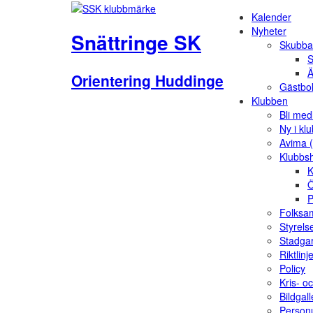
Kalender
Nyheter
Snättringe SK
Skubba
S
Ä
Orientering Huddinge
Gästbo
Klubben
Bli me
Ny i kl
Avima 
Klubbs
K
Ö
P
Folksam
Styrels
Stadga
Riktlinj
Policy
Kris- o
Bildgall
Person