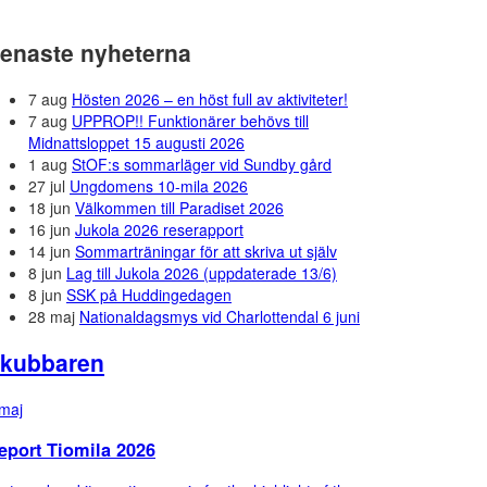
enaste nyheterna
7 aug
Hösten 2026 – en höst full av aktiviteter!
7 aug
UPPROP!! Funktionärer behövs till
Midnattsloppet 15 augusti 2026
1 aug
StOF:s sommarläger vid Sundby gård
27 jul
Ungdomens 10-mila 2026
18 jun
Välkommen till Paradiset 2026
16 jun
Jukola 2026 reserapport
14 jun
Sommarträningar för att skriva ut själv
8 jun
Lag till Jukola 2026 (uppdaterade 13/6)
8 jun
SSK på Huddingedagen
28 maj
Nationaldagsmys vid Charlottendal 6 juni
kubbaren
maj
eport Tiomila 2026