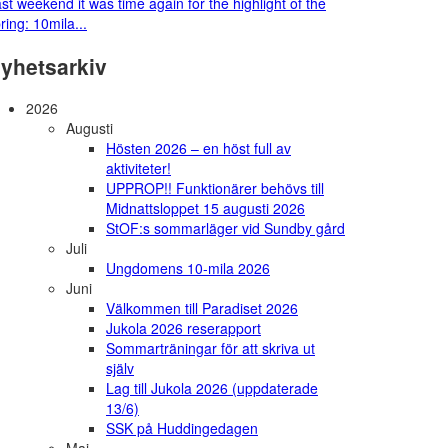
st weekend it was time again for the highlight of the
ring: 10mila...
yhetsarkiv
2026
Augusti
Hösten 2026 – en höst full av
aktiviteter!
UPPROP!! Funktionärer behövs till
Midnattsloppet 15 augusti 2026
StOF:s sommarläger vid Sundby gård
Juli
Ungdomens 10-mila 2026
Juni
Välkommen till Paradiset 2026
Jukola 2026 reserapport
Sommarträningar för att skriva ut
själv
Lag till Jukola 2026 (uppdaterade
13/6)
SSK på Huddingedagen