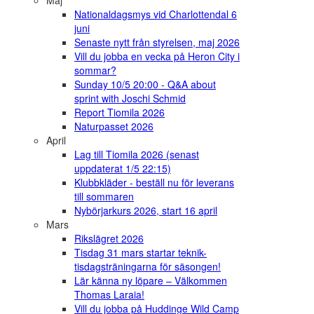
Maj
Nationaldagsmys vid Charlottendal 6
juni
Senaste nytt från styrelsen, maj 2026
Vill du jobba en vecka på Heron City i
sommar?
Sunday 10/5 20:00 - Q&A about
sprint with Joschi Schmid
Report Tiomila 2026
Naturpasset 2026
April
Lag till Tiomila 2026 (senast
uppdaterat 1/5 22:15)
Klubbkläder - beställ nu för leverans
till sommaren
Nybörjarkurs 2026, start 16 april
Mars
Rikslägret 2026
Tisdag 31 mars startar teknik-
tisdagsträningarna för säsongen!
Lär känna ny löpare – Välkommen
Thomas Laraia!
Vill du jobba på Huddinge Wild Camp