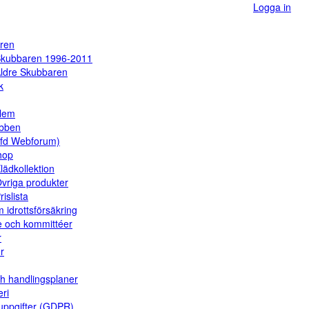
Logga in
ren
kubbaren 1996-2011
ldre Skubbaren
k
dlem
ubben
(fd Webforum)
hop
lädkollektion
vriga produkter
rislista
 idrottsförsäkring
e och kommittéer
r
er
ch handlingsplaner
eri
uppgifter (GDPR)