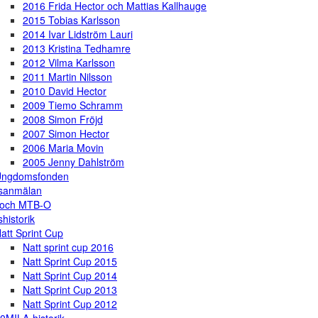
2016 Frida Hector och Mattias Kallhauge
2015 Tobias Karlsson
2014 Ivar Lidström Lauri
2013 Kristina Tedhamre
2012 Vilma Karlsson
2011 Martin Nilsson
2010 David Hector
2009 Tiemo Schramm
2008 Simon Fröjd
2007 Simon Hector
2006 Maria Movin
2005 Jenny Dahlström
Ungdomsfonden
gsanmälan
 och MTB-O
shistorik
att Sprint Cup
Natt sprint cup 2016
Natt Sprint Cup 2015
Natt Sprint Cup 2014
Natt Sprint Cup 2013
Natt Sprint Cup 2012