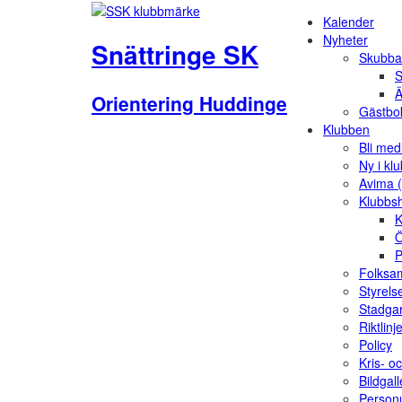
Kalender
Nyheter
Snättringe SK
Skubba
S
Ä
Orientering Huddinge
Gästbo
Klubben
Bli me
Ny i kl
Avima 
Klubbs
K
Ö
P
Folksam
Styrels
Stadga
Riktlinj
Policy
Kris- o
Bildgall
Person