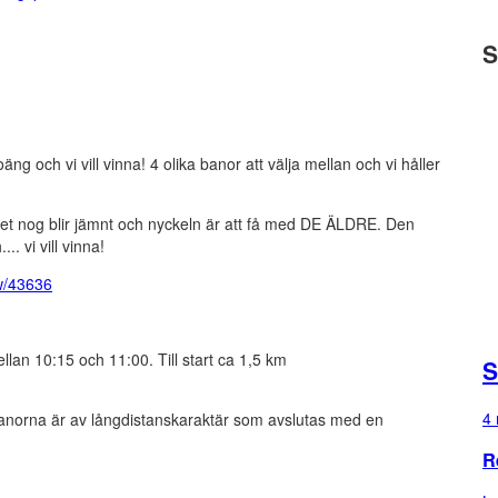
S
g och vi vill vinna! 4 olika banor att välja mellan och vi håller
et nog blir jämnt och nyckeln är att få med DE ÄLDRE. Den
. vi vill vinna!
ow/43636
lan 10:15 och 11:00. Till start ca 1,5 km
S
4 
 banorna är av långdistanskaraktär som avslutas med en
R