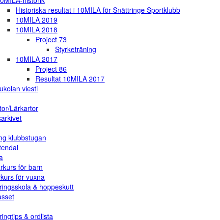
0MILA-historik
Historiska resultat i 10MILA för Snättringe Sportklubb
10MILA 2019
10MILA 2018
Project 73
Styrketräning
10MILA 2017
Project 86
Resultat 10MILA 2017
ukolan viesti
tor/Lärkartor
arkivet
ng klubbstugan
tendal
a
rkurs för barn
vkurs för vuxna
ringsskola & hoppeskutt
asset
ingtips & ordlista