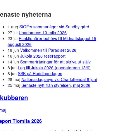
enaste nyheterna
1 aug
StOF:s sommarläger vid Sundby gård
27 jul
Ungdomens 10-mila 2026
23 jul
Funktionärer behövs till Midnattsloppet 15
augusti 2026
18 jun
Välkommen till Paradiset 2026
16 jun
Jukola 2026 reserapport
14 jun
Sommarträningar för att skriva ut själv
8 jun
Lag till Jukola 2026 (uppdaterade 13/6)
8 jun
SSK på Huddingedagen
28 maj
Nationaldagsmys vid Charlottendal 6 juni
25 maj
Senaste nytt från styrelsen, maj 2026
kubbaren
maj
eport Tiomila 2026