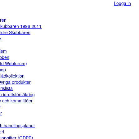
Logga in
ren
kubbaren 1996-2011
ldre Skubbaren
k
dlem
ubben
(fd Webforum)
hop
lädkollektion
vriga produkter
rislista
 idrottsförsäkring
e och kommittéer
r
er
ch handlingsplaner
eri
uppgifter (GDPR)