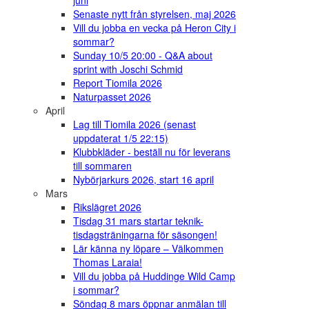
juni
Senaste nytt från styrelsen, maj 2026
Vill du jobba en vecka på Heron City i
sommar?
Sunday 10/5 20:00 - Q&A about
sprint with Joschi Schmid
Report Tiomila 2026
Naturpasset 2026
April
Lag till Tiomila 2026 (senast
uppdaterat 1/5 22:15)
Klubbkläder - beställ nu för leverans
till sommaren
Nybörjarkurs 2026, start 16 april
Mars
Rikslägret 2026
Tisdag 31 mars startar teknik-
tisdagsträningarna för säsongen!
Lär känna ny löpare – Välkommen
Thomas Laraia!
Vill du jobba på Huddinge Wild Camp
i sommar?
Söndag 8 mars öppnar anmälan till