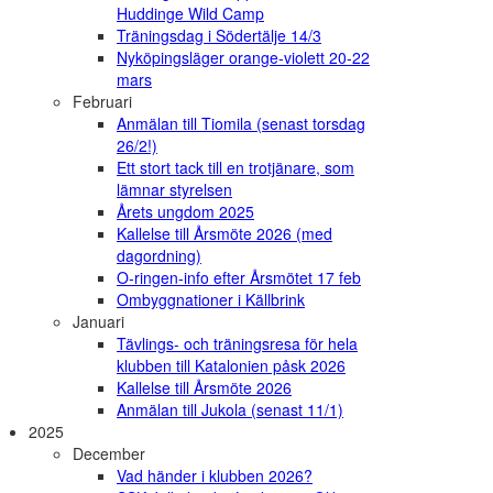
Huddinge Wild Camp
Träningsdag i Södertälje 14/3
Nyköpingsläger orange-violett 20-22
mars
Februari
Anmälan till Tiomila (senast torsdag
26/2!)
Ett stort tack till en trotjänare, som
lämnar styrelsen
Årets ungdom 2025
Kallelse till Årsmöte 2026 (med
dagordning)
O-ringen-info efter Årsmötet 17 feb
Ombyggnationer i Källbrink
Januari
Tävlings- och träningsresa för hela
klubben till Katalonien påsk 2026
Kallelse till Årsmöte 2026
Anmälan till Jukola (senast 11/1)
2025
December
Vad händer i klubben 2026?