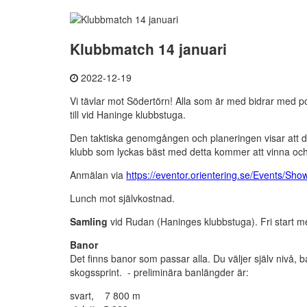
Klubbmatch 14 januari
2022-12-19
Vi tävlar mot Södertörn! Alla som är med bidrar med poän
till vid Haninge klubbstuga.
Den taktiska genomgången och planeringen visar att d
klubb som lyckas bäst med detta kommer att vinna och...
Anmälan via
https://eventor.orientering.se/Events/Sh
Lunch mot självkostnad.
Samling
vid Rudan (Haninges klubbstuga). Fri start mel
Banor
Det finns banor som passar alla. Du väljer själv nivå,
skogssprint. - preliminära banlängder är:
svart, 7 800 m