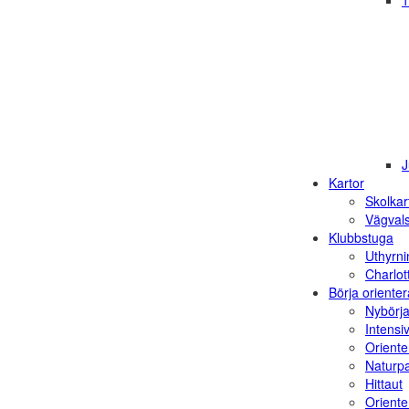
1
J
Kartor
Skolkar
Vägvals
Klubbstuga
Uthyrni
Charlot
Börja orienter
Nybörja
Intensi
Oriente
Naturp
Hittaut
Orienter