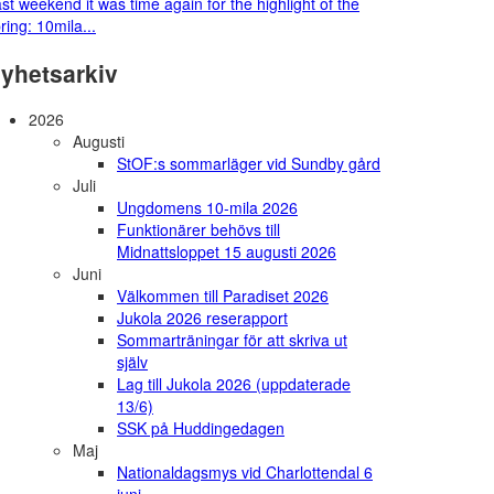
st weekend it was time again for the highlight of the
ring: 10mila...
yhetsarkiv
2026
Augusti
StOF:s sommarläger vid Sundby gård
Juli
Ungdomens 10-mila 2026
Funktionärer behövs till
Midnattsloppet 15 augusti 2026
Juni
Välkommen till Paradiset 2026
Jukola 2026 reserapport
Sommarträningar för att skriva ut
själv
Lag till Jukola 2026 (uppdaterade
13/6)
SSK på Huddingedagen
Maj
Nationaldagsmys vid Charlottendal 6