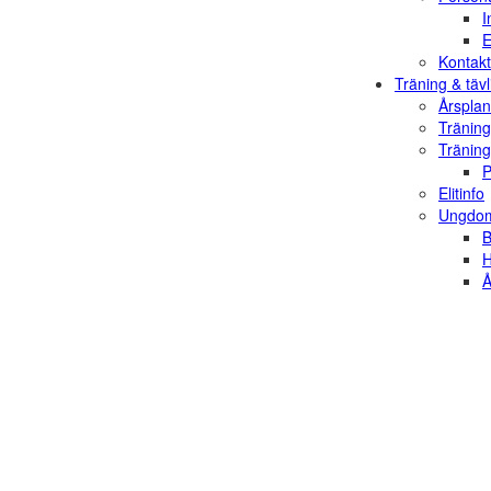
I
E
Kontakt
Träning & tävl
Årsplan
Träning
Träning
P
Elitinfo
Ungdom
B
H
Å