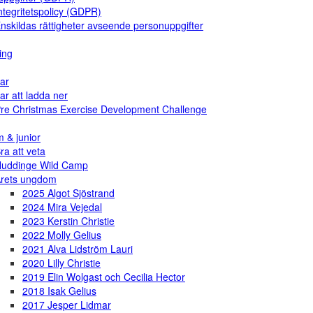
ntegritetspolicy (GDPR)
nskildas rättigheter avseende personuppgifter
ing
ar
ar att ladda ner
re Christmas Exercise Development Challenge
 & junior
ra att veta
uddinge Wild Camp
rets ungdom
2025 Algot Sjöstrand
2024 Mira Vejedal
2023 Kerstin Christie
2022 Molly Gelius
2021 Alva Lidström Lauri
2020 Lilly Christie
2019 Elin Wolgast och Cecilia Hector
2018 Isak Gelius
2017 Jesper Lidmar