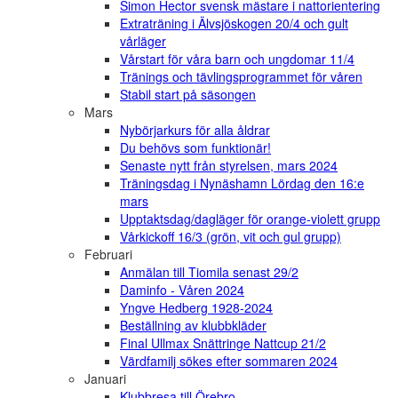
Simon Hector svensk mästare i nattorientering
Extraträning i Älvsjöskogen 20/4 och gult
vårläger
Vårstart för våra barn och ungdomar 11/4
Tränings och tävlingsprogrammet för våren
Stabil start på säsongen
Mars
Nybörjarkurs för alla åldrar
Du behövs som funktionär!
Senaste nytt från styrelsen, mars 2024
Träningsdag i Nynäshamn Lördag den 16:e
mars
Upptaktsdag/dagläger för orange-violett grupp
Vårkickoff 16/3 (grön, vit och gul grupp)
Februari
Anmälan till Tiomila senast 29/2
Daminfo - Våren 2024
Yngve Hedberg 1928-2024
Beställning av klubbkläder
Final Ullmax Snättringe Nattcup 21/2
Värdfamilj sökes efter sommaren 2024
Januari
Klubbresa till Örebro