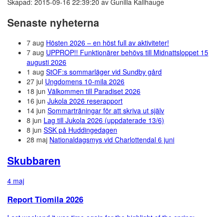
Skapad: 2015-09-16 22:39:20 av Gunilla Kallhauge
Senaste nyheterna
7 aug
Hösten 2026 – en höst full av aktiviteter!
7 aug
UPPROP!! Funktionärer behövs till Midnattsloppet 15
augusti 2026
1 aug
StOF:s sommarläger vid Sundby gård
27 jul
Ungdomens 10-mila 2026
18 jun
Välkommen till Paradiset 2026
16 jun
Jukola 2026 reserapport
14 jun
Sommarträningar för att skriva ut själv
8 jun
Lag till Jukola 2026 (uppdaterade 13/6)
8 jun
SSK på Huddingedagen
28 maj
Nationaldagsmys vid Charlottendal 6 juni
Skubbaren
4 maj
Report Tiomila 2026