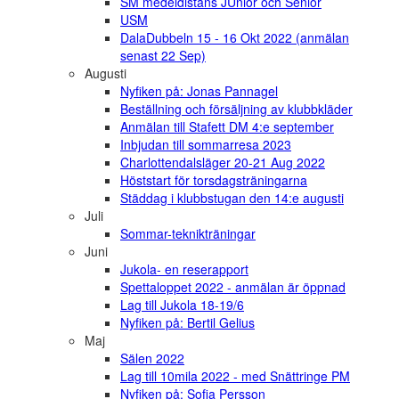
SM medeldistans JUnior och Senior
USM
DalaDubbeln 15 - 16 Okt 2022 (anmälan
senast 22 Sep)
Augusti
Nyfiken på: Jonas Pannagel
Beställning och försäljning av klubbkläder
Anmälan till Stafett DM 4:e september
Inbjudan till sommarresa 2023
Charlottendalsläger 20-21 Aug 2022
Höststart för torsdagsträningarna
Städdag i klubbstugan den 14:e augusti
Juli
Sommar-teknikträningar
Juni
Jukola- en reserapport
Spettaloppet 2022 - anmälan är öppnad
Lag till Jukola 18-19/6
Nyfiken på: Bertil Gelius
Maj
Sälen 2022
Lag till 10mila 2022 - med Snättringe PM
Nyfiken på: Sofia Persson