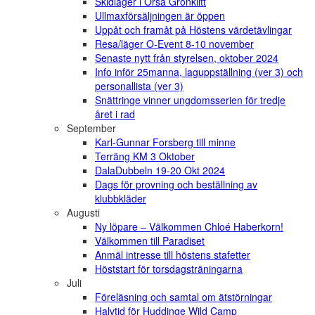
Skidläger i Orsa Grönklitt
Ullmaxförsäljningen är öppen
Uppåt och framåt på Höstens värdetävlingar
Resa/läger O-Event 8-10 november
Senaste nytt från styrelsen, oktober 2024
Info inför 25manna, laguppställning (ver 3) och
personallista (ver 3)
Snättringe vinner ungdomsserien för tredje
året i rad
September
Karl-Gunnar Forsberg till minne
Terräng KM 3 Oktober
DalaDubbeln 19-20 Okt 2024
Dags för provning och beställning av
klubbkläder
Augusti
Ny löpare – Välkommen Chloé Haberkorn!
Välkommen till Paradiset
Anmäl intresse till höstens stafetter
Höststart för torsdagsträningarna
Juli
Föreläsning och samtal om ätstörningar
Halvtid för Huddinge Wild Camp