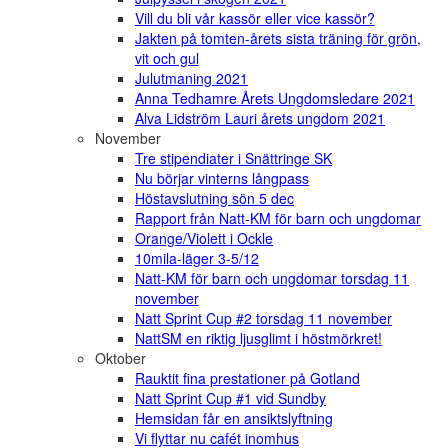
Vill du bli vår kassör eller vice kassör?
Jakten på tomten-årets sista träning för grön,
vit och gul
Julutmaning 2021
Anna Tedhamre Årets Ungdomsledare 2021
Alva Lidström Lauri årets ungdom 2021
November
Tre stipendiater i Snättringe SK
Nu börjar vinterns långpass
Höstavslutning sön 5 dec
Rapport från Natt-KM för barn och ungdomar
Orange/Violett i Ockle
10mila-läger 3-5/12
Natt-KM för barn och ungdomar torsdag 11
november
Natt Sprint Cup #2 torsdag 11 november
NattSM en riktig ljusglimt i höstmörkret!
Oktober
Rauktit fina prestationer på Gotland
Natt Sprint Cup #1 vid Sundby
Hemsidan får en ansiktslyftning
Vi flyttar nu cafét inomhus