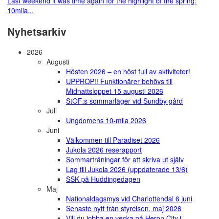
Last weekend it was time again for the highlight of the spring:
10mila...
Nyhetsarkiv
2026
Augusti
Hösten 2026 – en höst full av aktiviteter!
UPPROP!! Funktionärer behövs till
Midnattsloppet 15 augusti 2026
StOF:s sommarläger vid Sundby gård
Juli
Ungdomens 10-mila 2026
Juni
Välkommen till Paradiset 2026
Jukola 2026 reserapport
Sommarträningar för att skriva ut själv
Lag till Jukola 2026 (uppdaterade 13/6)
SSK på Huddingedagen
Maj
Nationaldagsmys vid Charlottendal 6 juni
Senaste nytt från styrelsen, maj 2026
Vill du jobba en vecka på Heron City i