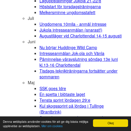
Laguppställningar Jukola 21-22/8
Höststart för torsdagsträningarna
Melkersminne ungdomsstafett
Juli
Ungdomens 10mila - anmäl intresse
Jukola intresseanmälan (snarast!)
Augustiläger vid Charlottendal 14-15 augusti
Juni
Nu börjar Huddinge Wild Camp
Intresseanmälan Jok-ola och Vänla
Påminnelse-våravslutning söndag 13e juni
kl.13-16 Charlottendal
Tisdags-teknikträningarna fortsätter under
sommaren
Maj
SSK goes Idre
En spetta i blötaste laget
Tensta sprint lördagen 29:e
Kul skogssprint på lördag i Tullinge
(Brantbrink)
Spettaloppet - anmälan är öppnad
Denna webbplats använder cookies för att ge dig bästa möjliga
Kanoninsats på Elitstafetten - reseberättelse
Okej
upplevelse av webbplatsen.
Mer om cookies
April