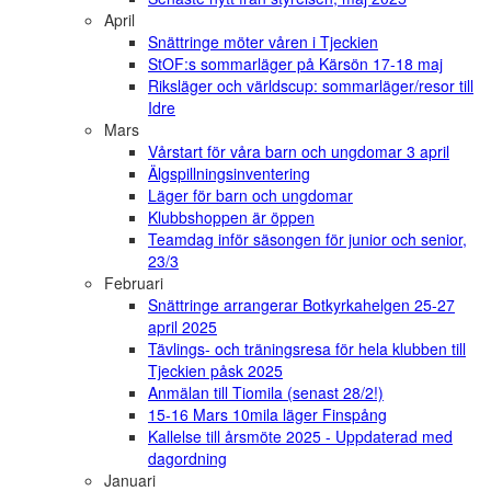
April
Snättringe möter våren i Tjeckien
StOF:s sommarläger på Kärsön 17-18 maj
Riksläger och världscup: sommarläger/resor till
Idre
Mars
Vårstart för våra barn och ungdomar 3 april
Älgspillningsinventering
Läger för barn och ungdomar
Klubbshoppen är öppen
Teamdag inför säsongen för junior och senior,
23/3
Februari
Snättringe arrangerar Botkyrkahelgen 25-27
april 2025
Tävlings- och träningsresa för hela klubben till
Tjeckien påsk 2025
Anmälan till Tiomila (senast 28/2!)
15-16 Mars 10mila läger Finspång
Kallelse till årsmöte 2025 - Uppdaterad med
dagordning
Januari