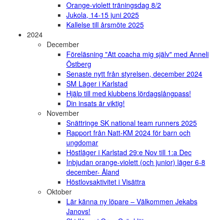
Orange-violett träningsdag 8/2
Jukola, 14-15 juni 2025
Kallelse till årsmöte 2025
2024
December
Föreläsning "Att coacha mig själv" med Anneli
Östberg
Senaste nytt från styrelsen, december 2024
SM Läger i Karlstad
Hjälp till med klubbens lördagslångpass!
Din insats är viktig!
November
Snättringe SK national team runners 2025
Rapport från Natt-KM 2024 för barn och
ungdomar
Höstläger i Karlstad 29:e Nov till 1:a Dec
Inbjudan orange-violett (och junior) läger 6-8
december- Åland
Höstlovsaktivitet i Visättra
Oktober
Lär känna ny löpare – Välkommen Jekabs
Janovs!