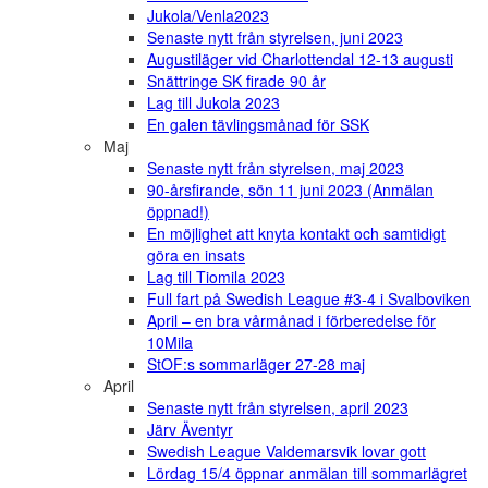
Jukola/Venla2023
Senaste nytt från styrelsen, juni 2023
Augustiläger vid Charlottendal 12-13 augusti
Snättringe SK firade 90 år
Lag till Jukola 2023
En galen tävlingsmånad för SSK
Maj
Senaste nytt från styrelsen, maj 2023
90-årsfirande, sön 11 juni 2023 (Anmälan
öppnad!)
En möjlighet att knyta kontakt och samtidigt
göra en insats
Lag till Tiomila 2023
Full fart på Swedish League #3-4 i Svalboviken
April – en bra vårmånad i förberedelse för
10Mila
StOF:s sommarläger 27-28 maj
April
Senaste nytt från styrelsen, april 2023
Järv Äventyr
Swedish League Valdemarsvik lovar gott
Lördag 15/4 öppnar anmälan till sommarlägret