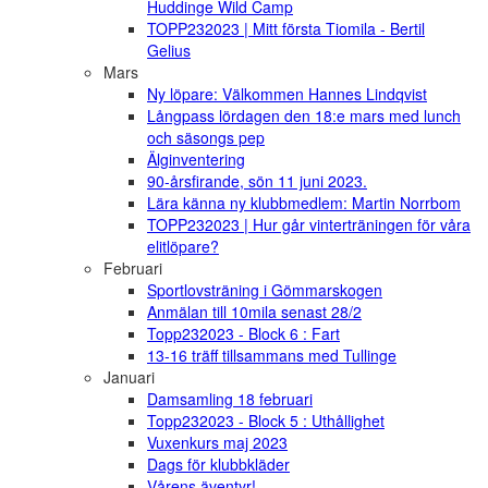
Huddinge Wild Camp
TOPP232023 | Mitt första Tiomila - Bertil
Gelius
Mars
Ny löpare: Välkommen Hannes Lindqvist
Långpass lördagen den 18:e mars med lunch
och säsongs pep
Älginventering
90-årsfirande, sön 11 juni 2023.
Lära känna ny klubbmedlem: Martin Norrbom
TOPP232023 | Hur går vinterträningen för våra
elitlöpare?
Februari
Sportlovsträning i Gömmarskogen
Anmälan till 10mila senast 28/2
Topp232023 - Block 6 : Fart
13-16 träff tillsammans med Tullinge
Januari
Damsamling 18 februari
Topp232023 - Block 5 : Uthållighet
Vuxenkurs maj 2023
Dags för klubbkläder
Vårens äventyr!