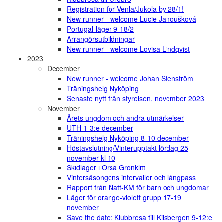
Registration for Venla/Jukola by 28/1!
New runner - welcome Lucie Janoušková
Portugal-läger 9-18/2
Arrangörsutbildningar
New runner - welcome Lovisa Lindqvist
2023
December
New runner - welcome Johan Stenström
Träningshelg Nyköping
Senaste nytt från styrelsen, november 2023
November
Årets ungdom och andra utmärkelser
UTH 1-3:e december
Träningshelg Nyköping 8-10 december
Höstavslutning/Vinterupptakt lördag 25
november kl 10
Skidläger i Orsa Grönklitt
Vintersäsongens intervaller och långpass
Rapport från Natt-KM för barn och ungdomar
Läger för orange-violett grupp 17-19
november
Save the date: Klubbresa till Kilsbergen 9-12:e