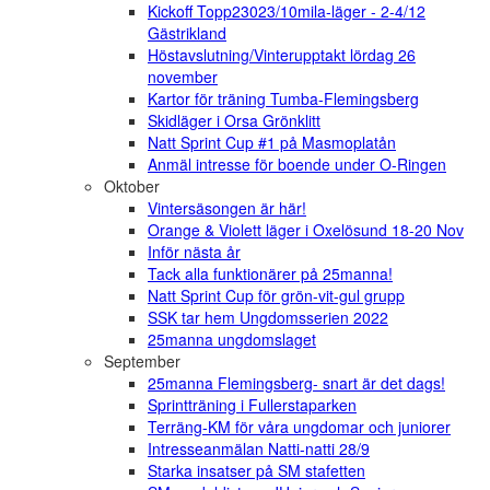
Kickoff Topp23023/10mila-läger - 2-4/12
Gästrikland
Höstavslutning/Vinterupptakt lördag 26
november
Kartor för träning Tumba-Flemingsberg
Skidläger i Orsa Grönklitt
Natt Sprint Cup #1 på Masmoplatån
Anmäl intresse för boende under O-Ringen
Oktober
Vintersäsongen är här!
Orange & Violett läger i Oxelösund 18-20 Nov
Inför nästa år
Tack alla funktionärer på 25manna!
Natt Sprint Cup för grön-vit-gul grupp
SSK tar hem Ungdomsserien 2022
25manna ungdomslaget
September
25manna Flemingsberg- snart är det dags!
Sprintträning i Fullerstaparken
Terräng-KM för våra ungdomar och juniorer
Intresseanmälan Natti-natti 28/9
Starka insatser på SM stafetten