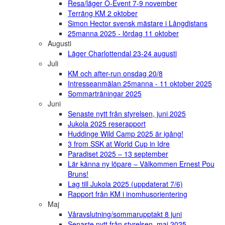
Resa/läger O-Event 7-9 november
Terräng KM 2 oktober
Simon Hector svensk mästare i Långdistans
25manna 2025 - lördag 11 oktober
Augusti
Läger Charlottendal 23-24 augusti
Juli
KM och after-run onsdag 20/8
Intresseanmälan 25manna - 11 oktober 2025
Sommarträningar 2025
Juni
Senaste nytt från styrelsen, juni 2025
Jukola 2025 reserapport
Huddinge Wild Camp 2025 är igång!
3 from SSK at World Cup in Idre
Paradiset 2025 – 13 september
Lär känna ny löpare – Välkommen Ernest Pou
Bruns!
Lag till Jukola 2025 (uppdaterat 7/6)
Rapport från KM i inomhusorientering
Maj
Våravslutning/sommarupptakt 8 juni
Senaste nytt från styrelsen, maj 2025