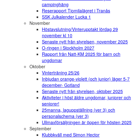
campinghäng
Reserapport Tiomilalägret i Tranås
SSK Julkalender Lucka 1
November
Höstavslutning/Vinterupptakt lördag 29
november kl 10
Senaste nytt från styrelsen, november 2025
O-ringen i Stockholm 2027
Rapport från Natt-KM 2025 för barn och
ungdomar
Oktober
Vinterträning 25/26
Inbjudan orange-violett (och junior) läger 5-7
december- Gotland
Senaste nytt från styrelsen, oktober 2025
Aktiviteter i höst äldre ungdomar, juniorer och
seniorer!
25manna, laguppställning (ver 3) och
personalschema (ver 3)
Ullmaxförsäljningen är öppen för hösten 2025
September
Klubbkväll med Simon Hector