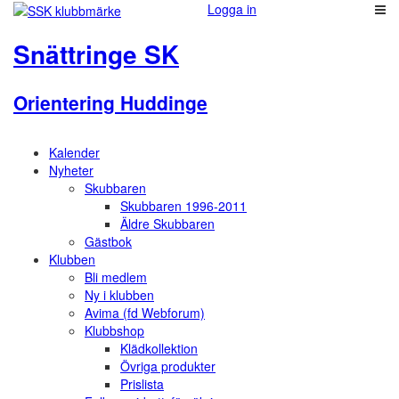
Logga in
Snättringe SK
Orientering Huddinge
Kalender
Nyheter
Skubbaren
Skubbaren 1996-2011
Äldre Skubbaren
Gästbok
Klubben
Bli medlem
Ny i klubben
Avima (fd Webforum)
Klubbshop
Klädkollektion
Övriga produkter
Prislista