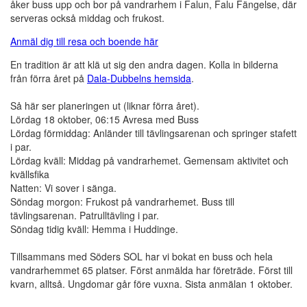
åker buss upp och bor på vandrarhem i Falun, Falu Fängelse, där
serveras också middag och frukost.
Anmäl dig till resa och boende här
En tradition är att klä ut sig den andra dagen. Kolla in bilderna
från förra året på
Dala-Dubbelns hemsida
.
Så här ser planeringen ut (liknar förra året).
Lördag 18 oktober, 06:15 Avresa med Buss
Lördag förmiddag: Anländer till tävlingsarenan och springer stafett
i par.
Lördag kväll: Middag på vandrarhemet. Gemensam aktivitet och
kvällsfika
Natten: Vi sover i sänga.
Söndag morgon: Frukost på vandrarhemet. Buss till
tävlingsarenan. Patrulltävling i par.
Söndag tidig kväll: Hemma i Huddinge.
Tillsammans med Söders SOL har vi bokat en buss och hela
vandrarhemmet 65 platser. Först anmälda har företräde. Först till
kvarn, alltså. Ungdomar går före vuxna. Sista anmälan 1 oktober.