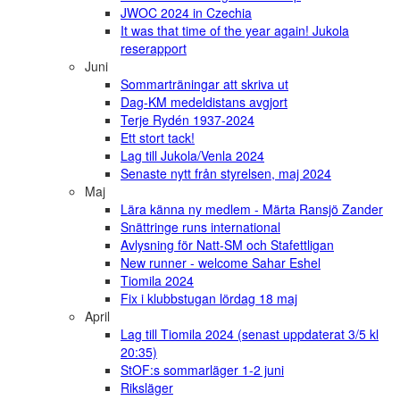
JWOC 2024 in Czechia
It was that time of the year again! Jukola
reserapport
Juni
Sommarträningar att skriva ut
Dag-KM medeldistans avgjort
Terje Rydén 1937-2024
Ett stort tack!
Lag till Jukola/Venla 2024
Senaste nytt från styrelsen, maj 2024
Maj
Lära känna ny medlem - Märta Ransjö Zander
Snättringe runs international
Avlysning för Natt-SM och Stafettligan
New runner - welcome Sahar Eshel
Tiomila 2024
Fix i klubbstugan lördag 18 maj
April
Lag till Tiomila 2024 (senast uppdaterat 3/5 kl
20:35)
StOF:s sommarläger 1-2 juni
Riksläger