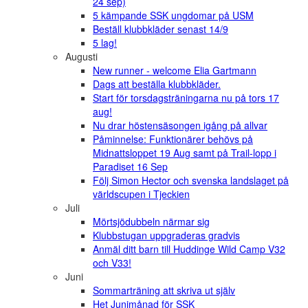
24 sep)
5 kämpande SSK ungdomar på USM
Beställ klubbkläder senast 14/9
5 lag!
Augusti
New runner - welcome Elia Gartmann
Dags att beställa klubbkläder.
Start för torsdagsträningarna nu på tors 17
aug!
Nu drar höstensäsongen igång på allvar
Påminnelse: Funktionärer behövs på
Midnattsloppet 19 Aug samt på Trail-lopp i
Paradiset 16 Sep
Följ Simon Hector och svenska landslaget på
världscupen i Tjeckien
Juli
Mörtsjödubbeln närmar sig
Klubbstugan uppgraderas gradvis
Anmäl ditt barn till Huddinge Wild Camp V32
och V33!
Juni
Sommarträning att skriva ut själv
Het Junimånad för SSK