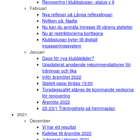
Renovering i klubbstugan- status v 9
Februari
Nya reflexer på Långa reflexslingan
Nyfiken på: Nadja
Nu kan du anmäla intresse till vårens stafetter
Nu är restriktionerna borttagna
Klubbstugan byter till digitalt
inpasseringssystem
Januari
Dags för nya klubbkläder?
Uppdaterat angående rekommendationer för
träningar och fika
Inför årsmötet 2022
Stafett-pepp lördag 15:00
Torsdagscafét stängs de kommande veckorna
för renovering
Årsmöte 2022
22-23/1 Träningshelg på hemmaplan
2021
December
Vi har ett resultat
Kallelse till årsmöte 2022
Julpyssel i skogen 2021