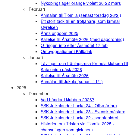
Nyköpingsläger orange-violett 20-22 mars
Februari
Anmälan till Tiomila (senast torsdag 26/2!)
Ett stort tack till en trotjänare, som lämnar
styrelsen
Årets ungdom 2025
Kallelse till Årsmöte 2026 (med dagordning)
O-ringen-info efter Årsmötet 17 feb
Ombyggnationer i Källbrink
Januari
Tävlings- och träningsresa för hela klubben till
Katalonien påsk 2026
Kallelse till Årsmöte 2026
Anmälan till Jukola (senast 11/1)
2025
December
Vad händer i klubben 2026?
SSK Julkalender Lucka 24 - Olika är bra
SSK Julkalender Lucka 23 - Svensk mästare
SSK Julkalender Lucka 22 - spontanidrott
Historien om Tristan vid Tiomila 2025 -
chansningen som gick hem