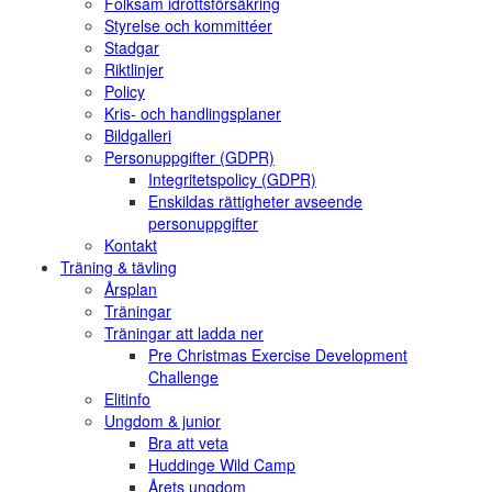
Folksam idrottsförsäkring
Styrelse och kommittéer
Stadgar
Riktlinjer
Policy
Kris- och handlingsplaner
Bildgalleri
Personuppgifter (GDPR)
Integritetspolicy (GDPR)
Enskildas rättigheter avseende
personuppgifter
Kontakt
Träning & tävling
Årsplan
Träningar
Träningar att ladda ner
Pre Christmas Exercise Development
Challenge
Elitinfo
Ungdom & junior
Bra att veta
Huddinge Wild Camp
Årets ungdom