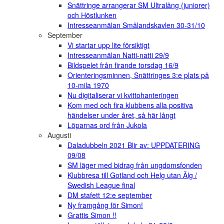
Snättringe arrangerar SM Ultralång (juniorer)
och Höstlunken
Intresseanmälan Smålandskavlen 30-31/10
September
Vi startar upp lite försiktigt
Intresseanmälan Natti-natti 29/9
Bildspelet från firande torsdag 16/9
Orienteringsminnen, Snättringes 3:e plats på
10-mila 1970
Nu digitaliserar vi kvittohanteringen
Kom med och fira klubbens alla positiva
händelser under året, så här långt
Löparnas ord från Jukola
Augusti
Daladubbeln 2021 Blir av: UPPDATERING
09/08
SM läger med bidrag från ungdomsfonden
Klubbresa till Gotland och Helg utan Älg /
Swedish League final
DM stafett 12:e september
Ny framgång för Simon!
Grattis Simon !!