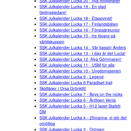
SSK Julkalender Lucka 20 - nya möjligheter
SSK Julkalender Lucka 19 - En glad
tävlingsledare!
SSK Julkalender Lucka 18 - Etappvinst!
SSK Julkalender Lucka 17 - Finlandsbåten
SSK Julkalender Lucka 16 - Förstaårsjunior
SSK Julkalender Lucka 15 - tre löpare på
världskuppen
SSK Julkalender Lucka 14 - Vår kassör Anders
SSK Julkalender Lucka 13 - I dag är det Lucia!
SSK Julkalender Lucka 12 -Nya Gömmaren!
SSK Julkalender Lucka 11 - USM für alle
SSK Julkalender Lucka 10 - Ungdomsserien
SSK Julkalender Lucka 9 - Legend
SSK Julkalender Lucka 8 Paradiset trail
Skidläger i Orsa Grönklitt
SSK Julkalender Lucka 7 - Boys on the rocks
SSK Julkalender Lucka 6 - Äntligen Venla
SSK Julkalender Lucka 5 - H12 laget Stafett
DM
SSK Julkalender Lucka 4 - 25manna, vi gör det
omöjliga
SSK Julkalender Lucka 3 - Oringen