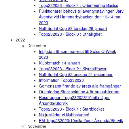
Topp232023 - Block 4 : Orienteering Basics
Funktionärer behövs till äventyrstävlingen Järv
Äventyr vid Hammarbybacken den 13-14 maj
2023
Natt Sprint Cup #3 torsdag 26 januari
Topp232023 - Block 3 : Uthållighet
2022
December
Inbjudan till sommarresa till Swiss O Week
2023
Klubbmatch 14 januari
Topp232023 - Block 2 : Styrka/Power
Natt Sprint Cup #2 onsdag 21 december
Information Topp232023
Gemensamt firande av årets alla framgångar
Orientering Stockholm no.4 är nu publicerad
Reserapport Topp232023/10mila-läger
Årsunda/Storvik
Topp232023 - Block 1 : Startblocket
Nu julstädar vi klubbstugan!
PM Topp232023/10mila-läger Årsunda/Storvik
November