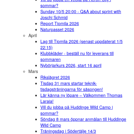
sommar?
Sunday 10/5 20:00 - Q&A about sprint with
Joschi Schmid
Report Tiomila 2026
Naturpasset 2026
April
Lag till Tiomila 2026 (senast uppdaterat 1/5
22:15)
Klubbkläder - beställ nu för leverans till
sommaren
Nybörjarkurs 2026, start 16 april
Mars
Rikslägret 2026
Tisdag 31 mars startar teknik-
tisdagsträningarna för säsongen!
Lär känna ny löpare – Välkommen Thomas
Laraia!
Vill du jobba på Huddinge Wild Camp i
sommar?
Söndag 8 mars öppnar anmälan till Huddinge
Wild Camp
Träningsdag i Södertälje 14/3