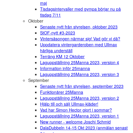
maj
Tisdagsintervaller med gympa börjar nu på
tisdag 7/11
Oktober
Senaste nytt från styrelsen, oktober 2023
StOF-nytt #3-2023
Vintersäsongen närmar sig! Vad gör vi då?
Uppdatera vintergarderoben med Ullmax
härliga underställ
Terräng KM 12 Oktober
Laguppställning 25Manna 2023, version 4
Information inför 25manna
Laguppställning 25Manna 2023, version 3
September
Senaste nytt från styrelsen, september 2023
Funktionärer 25Manna
Laguppställning 25Manna 2023, version 2
Hjälp till och sälj Ullmax-kläder!
Vad har Simon Hector gjort i sommar?
Laguppställning 25Manna 2023, version 1
New runner - welcome Joschi Schmid
DalaDubbeln 14-15 Okt 2023 (anmälan senast