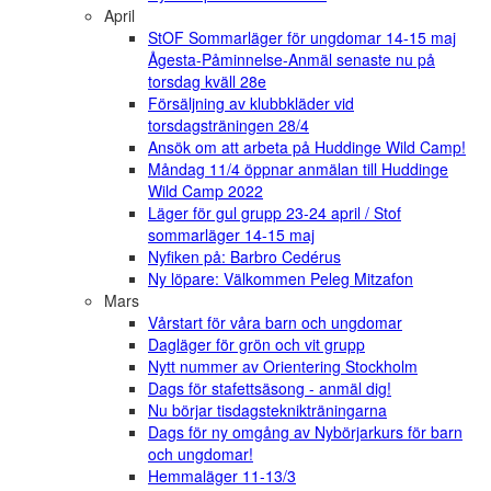
April
StOF Sommarläger för ungdomar 14-15 maj
Ågesta-Påminnelse-Anmäl senaste nu på
torsdag kväll 28e
Försäljning av klubbkläder vid
torsdagsträningen 28/4
Ansök om att arbeta på Huddinge Wild Camp!
Måndag 11/4 öppnar anmälan till Huddinge
Wild Camp 2022
Läger för gul grupp 23-24 april / Stof
sommarläger 14-15 maj
Nyfiken på: Barbro Cedérus
Ny löpare: Välkommen Peleg Mitzafon
Mars
Vårstart för våra barn och ungdomar
Dagläger för grön och vit grupp
Nytt nummer av Orientering Stockholm
Dags för stafettsäsong - anmäl dig!
Nu börjar tisdagsteknikträningarna
Dags för ny omgång av Nybörjarkurs för barn
och ungdomar!
Hemmaläger 11-13/3