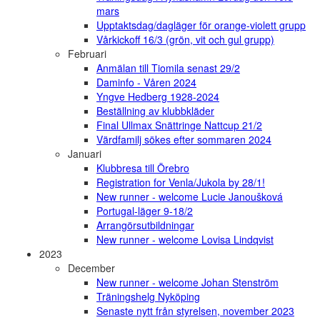
mars
Upptaktsdag/dagläger för orange-violett grupp
Vårkickoff 16/3 (grön, vit och gul grupp)
Februari
Anmälan till Tiomila senast 29/2
Daminfo - Våren 2024
Yngve Hedberg 1928-2024
Beställning av klubbkläder
Final Ullmax Snättringe Nattcup 21/2
Värdfamilj sökes efter sommaren 2024
Januari
Klubbresa till Örebro
Registration for Venla/Jukola by 28/1!
New runner - welcome Lucie Janoušková
Portugal-läger 9-18/2
Arrangörsutbildningar
New runner - welcome Lovisa Lindqvist
2023
December
New runner - welcome Johan Stenström
Träningshelg Nyköping
Senaste nytt från styrelsen, november 2023