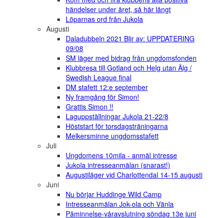
händelser under året, så här långt
Löparnas ord från Jukola
Augusti
Daladubbeln 2021 Blir av: UPPDATERING
09/08
SM läger med bidrag från ungdomsfonden
Klubbresa till Gotland och Helg utan Älg /
Swedish League final
DM stafett 12:e september
Ny framgång för Simon!
Grattis Simon !!
Laguppställningar Jukola 21-22/8
Höststart för torsdagsträningarna
Melkersminne ungdomsstafett
Juli
Ungdomens 10mila - anmäl intresse
Jukola intresseanmälan (snarast!)
Augustiläger vid Charlottendal 14-15 augusti
Juni
Nu börjar Huddinge Wild Camp
Intresseanmälan Jok-ola och Vänla
Påminnelse-våravslutning söndag 13e juni