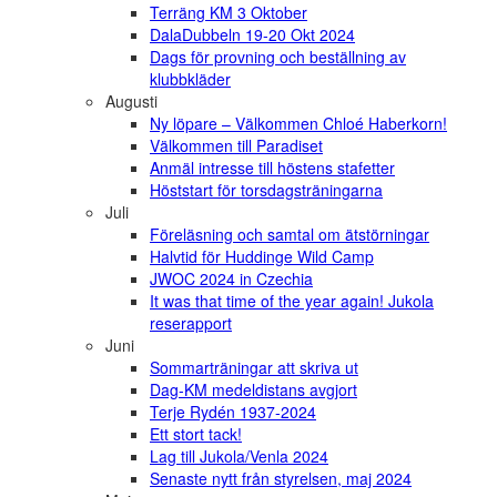
Terräng KM 3 Oktober
DalaDubbeln 19-20 Okt 2024
Dags för provning och beställning av
klubbkläder
Augusti
Ny löpare – Välkommen Chloé Haberkorn!
Välkommen till Paradiset
Anmäl intresse till höstens stafetter
Höststart för torsdagsträningarna
Juli
Föreläsning och samtal om ätstörningar
Halvtid för Huddinge Wild Camp
JWOC 2024 in Czechia
It was that time of the year again! Jukola
reserapport
Juni
Sommarträningar att skriva ut
Dag-KM medeldistans avgjort
Terje Rydén 1937-2024
Ett stort tack!
Lag till Jukola/Venla 2024
Senaste nytt från styrelsen, maj 2024