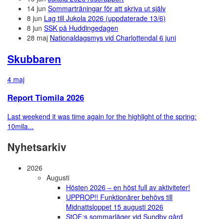
14 jun
Sommarträningar för att skriva ut själv
8 jun
Lag till Jukola 2026 (uppdaterade 13/6)
8 jun
SSK på Huddingedagen
28 maj
Nationaldagsmys vid Charlottendal 6 juni
Skubbaren
4 maj
Report Tiomila 2026
Last weekend it was time again for the highlight of the spring:
10mila...
Nyhetsarkiv
2026
Augusti
Hösten 2026 – en höst full av aktiviteter!
UPPROP!! Funktionärer behövs till
Midnattsloppet 15 augusti 2026
StOF:s sommarläger vid Sundby gård