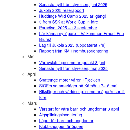
Senaste nytt från styrelsen, juni 2025
Jukola 2025 reserapport
Huddinge Wild Camp 2025 är igång!
3 from SSK at World Cup in Idre
Paradiset 2025 – 13 september
Lär känna ny löpare – Välkommen Ernest Pou
Bruns!
Lag till Jukola 2025 (uppdaterat 7/6)
Rapport från KM i inomhusorientering
Maj
Våravslutning/sommarupptakt 8 juni
Senaste nytt från styrelsen, maj 2025
April
Snättringe möter våren i Tjeckien
StOF:s sommarläger på Kärsön 17-18 maj
Riksläger och världscup: sommarläger/resor till
Idre
Mars
Vårstart för våra barn och ungdomar 3 april
Älgspillningsinventering
Läger för barn och ungdomar
Klubbshoppen är öppen