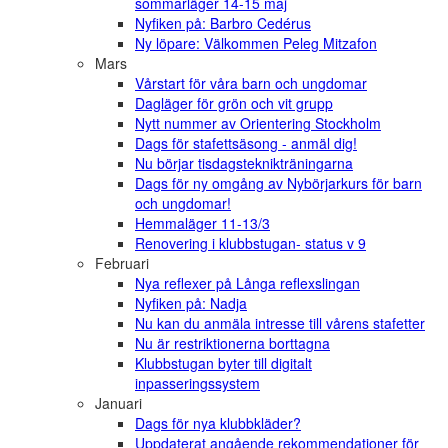
sommarläger 14-15 maj
Nyfiken på: Barbro Cedérus
Ny löpare: Välkommen Peleg Mitzafon
Mars
Vårstart för våra barn och ungdomar
Dagläger för grön och vit grupp
Nytt nummer av Orientering Stockholm
Dags för stafettsäsong - anmäl dig!
Nu börjar tisdagsteknikträningarna
Dags för ny omgång av Nybörjarkurs för barn
och ungdomar!
Hemmaläger 11-13/3
Renovering i klubbstugan- status v 9
Februari
Nya reflexer på Långa reflexslingan
Nyfiken på: Nadja
Nu kan du anmäla intresse till vårens stafetter
Nu är restriktionerna borttagna
Klubbstugan byter till digitalt
inpasseringssystem
Januari
Dags för nya klubbkläder?
Uppdaterat angående rekommendationer för