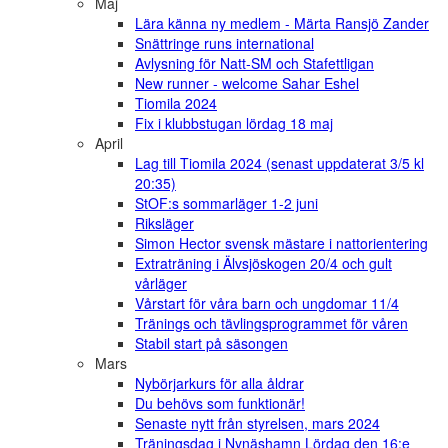
Maj
Lära känna ny medlem - Märta Ransjö Zander
Snättringe runs international
Avlysning för Natt-SM och Stafettligan
New runner - welcome Sahar Eshel
Tiomila 2024
Fix i klubbstugan lördag 18 maj
April
Lag till Tiomila 2024 (senast uppdaterat 3/5 kl
20:35)
StOF:s sommarläger 1-2 juni
Riksläger
Simon Hector svensk mästare i nattorientering
Extraträning i Älvsjöskogen 20/4 och gult
vårläger
Vårstart för våra barn och ungdomar 11/4
Tränings och tävlingsprogrammet för våren
Stabil start på säsongen
Mars
Nybörjarkurs för alla åldrar
Du behövs som funktionär!
Senaste nytt från styrelsen, mars 2024
Träningsdag i Nynäshamn Lördag den 16:e