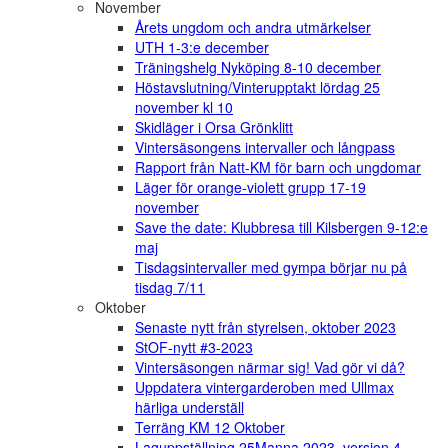
November
Årets ungdom och andra utmärkelser
UTH 1-3:e december
Träningshelg Nyköping 8-10 december
Höstavslutning/Vinterupptakt lördag 25
november kl 10
Skidläger i Orsa Grönklitt
Vintersäsongens intervaller och långpass
Rapport från Natt-KM för barn och ungdomar
Läger för orange-violett grupp 17-19
november
Save the date: Klubbresa till Kilsbergen 9-12:e
maj
Tisdagsintervaller med gympa börjar nu på
tisdag 7/11
Oktober
Senaste nytt från styrelsen, oktober 2023
StOF-nytt #3-2023
Vintersäsongen närmar sig! Vad gör vi då?
Uppdatera vintergarderoben med Ullmax
härliga underställ
Terräng KM 12 Oktober
Laguppställning 25Manna 2023, version 4