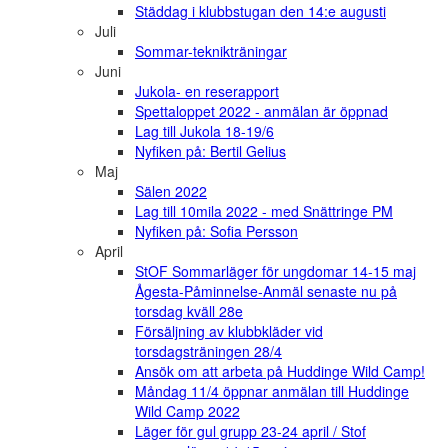
Städdag i klubbstugan den 14:e augusti
Juli
Sommar-teknikträningar
Juni
Jukola- en reserapport
Spettaloppet 2022 - anmälan är öppnad
Lag till Jukola 18-19/6
Nyfiken på: Bertil Gelius
Maj
Sälen 2022
Lag till 10mila 2022 - med Snättringe PM
Nyfiken på: Sofia Persson
April
StOF Sommarläger för ungdomar 14-15 maj
Ågesta-Påminnelse-Anmäl senaste nu på
torsdag kväll 28e
Försäljning av klubbkläder vid
torsdagsträningen 28/4
Ansök om att arbeta på Huddinge Wild Camp!
Måndag 11/4 öppnar anmälan till Huddinge
Wild Camp 2022
Läger för gul grupp 23-24 april / Stof