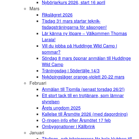
Nybörjarkurs 2026, start 16 april
Mars
Rikslägret 2026
Tisdag 31 mars startar teknik-
tisdagsträningarna för säsongen!
Lär känna ny löpare – Välkommen Thomas
Laraia!
Vill du jobba på Huddinge Wild Camp i
sommar?
Söndag 8 mars öppnar anmälan till Huddinge
Wild Camp
Träningsdag i Södertälje 14/3
Nyköpingsläger orange-violett 20-22 mars
Februari
Anmälan till Tiomila (senast torsdag 26/2!)
Ett stort tack till en trotjänare, som lämnar
styrelsen
Årets ungdom 2025
Kallelse till Årsmöte 2026 (med dagordning)
O-ringen-info efter Årsmötet 17 feb
Ombyggnationer i Källbrink
Januari
Tävlings- och träningsresa för hela klubben till