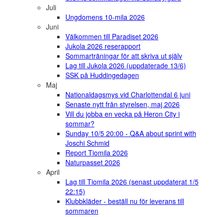
Juli
Ungdomens 10-mila 2026
Juni
Välkommen till Paradiset 2026
Jukola 2026 reserapport
Sommarträningar för att skriva ut själv
Lag till Jukola 2026 (uppdaterade 13/6)
SSK på Huddingedagen
Maj
Nationaldagsmys vid Charlottendal 6 juni
Senaste nytt från styrelsen, maj 2026
Vill du jobba en vecka på Heron City i
sommar?
Sunday 10/5 20:00 - Q&A about sprint with
Joschi Schmid
Report Tiomila 2026
Naturpasset 2026
April
Lag till Tiomila 2026 (senast uppdaterat 1/5
22:15)
Klubbkläder - beställ nu för leverans till
sommaren