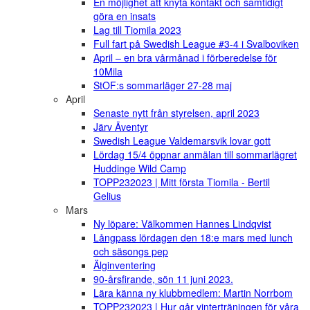
En möjlighet att knyta kontakt och samtidigt
göra en insats
Lag till Tiomila 2023
Full fart på Swedish League #3-4 i Svalboviken
April – en bra vårmånad i förberedelse för
10Mila
StOF:s sommarläger 27-28 maj
April
Senaste nytt från styrelsen, april 2023
Järv Äventyr
Swedish League Valdemarsvik lovar gott
Lördag 15/4 öppnar anmälan till sommarlägret
Huddinge Wild Camp
TOPP232023 | Mitt första Tiomila - Bertil
Gelius
Mars
Ny löpare: Välkommen Hannes Lindqvist
Långpass lördagen den 18:e mars med lunch
och säsongs pep
Älginventering
90-årsfirande, sön 11 juni 2023.
Lära känna ny klubbmedlem: Martin Norrbom
TOPP232023 | Hur går vinterträningen för våra