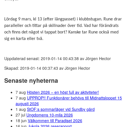
Lördag 9 mars, kl 13 (efter långpasset) i klubbstugan. Rune drar
paralleller och tittar på skillnader över tid. Vad har förändrats
och finns det något vi tappat bort? Kanske tar Rune också med
sig en karta eller två.
Uppdaterad senast: 2019-01-14 00:43:38 av Jörgen Hector
Skapad: 2019-01-14 00:37:43 av Jörgen Hector
Senaste nyheterna
7 aug
Hösten 2026 – en höst full av aktiviteter!
7 aug
UPPROP!! Funktionärer behövs till Midnattsloppet 15
augusti 2026
1 aug
StOF:s sommarläger vid Sundby gård
27 jul
Ungdomens 10-mila 2026
18 jun
Välkommen till Paradiset 2026
16 jun
Jukola 2026 reserapport