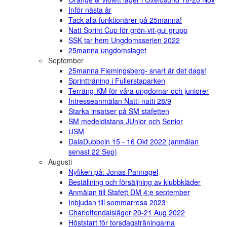
Inför nästa år
Tack alla funktionärer på 25manna!
Natt Sprint Cup för grön-vit-gul grupp
SSK tar hem Ungdomsserien 2022
25manna ungdomslaget
September
25manna Flemingsberg- snart är det dags!
Sprintträning i Fullerstaparken
Terräng-KM för våra ungdomar och juniorer
Intresseanmälan Natti-natti 28/9
Starka insatser på SM stafetten
SM medeldistans JUnior och Senior
USM
DalaDubbeln 15 - 16 Okt 2022 (anmälan
senast 22 Sep)
Augusti
Nyfiken på: Jonas Pannagel
Beställning och försäljning av klubbkläder
Anmälan till Stafett DM 4:e september
Inbjudan till sommarresa 2023
Charlottendalsläger 20-21 Aug 2022
Höststart för torsdagsträningarna