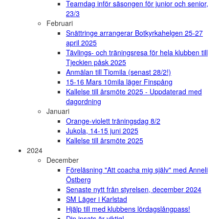
Teamdag inför säsongen för junior och senior,
23/3
Februari
Snättringe arrangerar Botkyrkahelgen 25-27
april 2025
Tävlings- och träningsresa för hela klubben till
Tjeckien påsk 2025
Anmälan till Tiomila (senast 28/2!)
15-16 Mars 10mila läger Finspång
Kallelse till årsmöte 2025 - Uppdaterad med
dagordning
Januari
Orange-violett träningsdag 8/2
Jukola, 14-15 juni 2025
Kallelse till årsmöte 2025
2024
December
Föreläsning "Att coacha mig själv" med Anneli
Östberg
Senaste nytt från styrelsen, december 2024
SM Läger i Karlstad
Hjälp till med klubbens lördagslångpass!
Din insats är viktig!