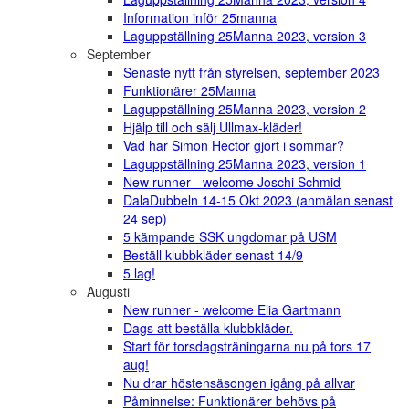
Information inför 25manna
Laguppställning 25Manna 2023, version 3
September
Senaste nytt från styrelsen, september 2023
Funktionärer 25Manna
Laguppställning 25Manna 2023, version 2
Hjälp till och sälj Ullmax-kläder!
Vad har Simon Hector gjort i sommar?
Laguppställning 25Manna 2023, version 1
New runner - welcome Joschi Schmid
DalaDubbeln 14-15 Okt 2023 (anmälan senast
24 sep)
5 kämpande SSK ungdomar på USM
Beställ klubbkläder senast 14/9
5 lag!
Augusti
New runner - welcome Elia Gartmann
Dags att beställa klubbkläder.
Start för torsdagsträningarna nu på tors 17
aug!
Nu drar höstensäsongen igång på allvar
Påminnelse: Funktionärer behövs på