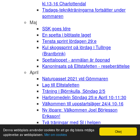
kl.13-16 Charlottendal
Tisdags-teknikträningarna fortsätter under
sommaren
Maj
SSK goes Idre
En spetta i blötaste laget
Tensta sprint lördagen 29:e
Kul skogssprint på lördag i Tullinge
(Brantbrink)
Spettaloppet - anmälan är öppnad
Kanoninsats på Elitstafetten - reseberättelse
April
Naturpasset 2021 vid Gömmaren
Lag till Elitstafetten
Träning i Björnkulla, Söndag 2/5
Harbromedeln Söndag 25:e April 10-11:30
Välkommen till uppstartsläger 24/4 10-16
Ny löpare: Välkommen Joel Börjesson
Eriksson!
Två träningar med SI i helgen
Anmälan och anställningsansökan till Huddinge
Denna webbplats använder cookies för att ge dig bästa möjliga
Okej
Wild Camp
upplevelse av webbplatsen.
Mer om cookies