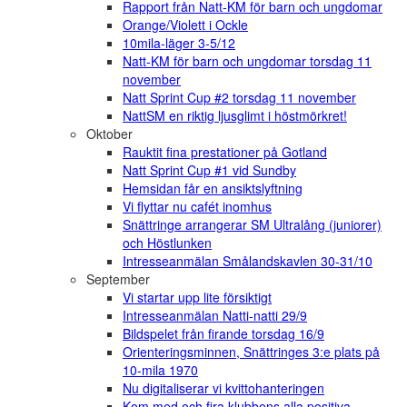
Rapport från Natt-KM för barn och ungdomar
Orange/Violett i Ockle
10mila-läger 3-5/12
Natt-KM för barn och ungdomar torsdag 11
november
Natt Sprint Cup #2 torsdag 11 november
NattSM en riktig ljusglimt i höstmörkret!
Oktober
Rauktit fina prestationer på Gotland
Natt Sprint Cup #1 vid Sundby
Hemsidan får en ansiktslyftning
Vi flyttar nu cafét inomhus
Snättringe arrangerar SM Ultralång (juniorer)
och Höstlunken
Intresseanmälan Smålandskavlen 30-31/10
September
Vi startar upp lite försiktigt
Intresseanmälan Natti-natti 29/9
Bildspelet från firande torsdag 16/9
Orienteringsminnen, Snättringes 3:e plats på
10-mila 1970
Nu digitaliserar vi kvittohanteringen
Kom med och fira klubbens alla positiva