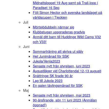
Midnattsloppet 19 Aug samt på Trail-lopp i
Paradiset 16 Sep
Följ Simon Hector och svenska landslaget på
världscupen i Tjeckien
Juli
Mörtsjödubbeln närmar sig
Klubbstugan uppgraderas gradvis
Anmäl ditt barn till Huddinge Wild Camp V32
och V33!
Juni
Sommarträning att skriva ut själv
Het Junimånad för SSK
Jukola/Venla2023
Senaste nytt från styrelsen, juni 2023
Augustiläger vid Charlottendal 12-13 augusti
Snättringe SK firade 90 år
Lag till Jukola 2023
En galen tävlingsmånad för SSK
Maj
Senaste nytt från styrelsen, maj 2023
90-årsfirande, sön 11 juni 2023 (Anmälan
öppnad!)