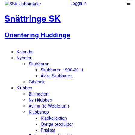
Logga in
Snättringe SK
Orientering Huddinge
Kalender
Nyheter
Skubbaren
Skubbaren 1996-2011
Äldre Skubbaren
Gästbok
Klubben
Bli medlem
Ny i klubben
Avima (fd Webforum)
Klubbshop
Klädkollektion
Övriga produkter
Prislista