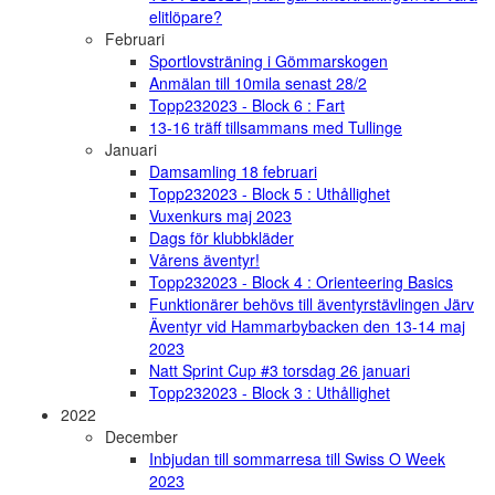
elitlöpare?
Februari
Sportlovsträning i Gömmarskogen
Anmälan till 10mila senast 28/2
Topp232023 - Block 6 : Fart
13-16 träff tillsammans med Tullinge
Januari
Damsamling 18 februari
Topp232023 - Block 5 : Uthållighet
Vuxenkurs maj 2023
Dags för klubbkläder
Vårens äventyr!
Topp232023 - Block 4 : Orienteering Basics
Funktionärer behövs till äventyrstävlingen Järv
Äventyr vid Hammarbybacken den 13-14 maj
2023
Natt Sprint Cup #3 torsdag 26 januari
Topp232023 - Block 3 : Uthållighet
2022
December
Inbjudan till sommarresa till Swiss O Week
2023