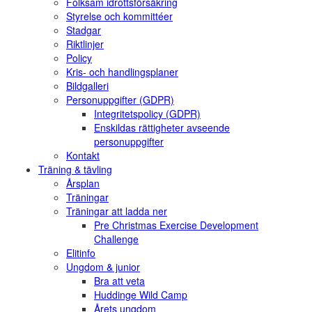
Folksam idrottsförsäkring
Styrelse och kommittéer
Stadgar
Riktlinjer
Policy
Kris- och handlingsplaner
Bildgalleri
Personuppgifter (GDPR)
Integritetspolicy (GDPR)
Enskildas rättigheter avseende
personuppgifter
Kontakt
Träning & tävling
Årsplan
Träningar
Träningar att ladda ner
Pre Christmas Exercise Development
Challenge
Elitinfo
Ungdom & junior
Bra att veta
Huddinge Wild Camp
Årets ungdom