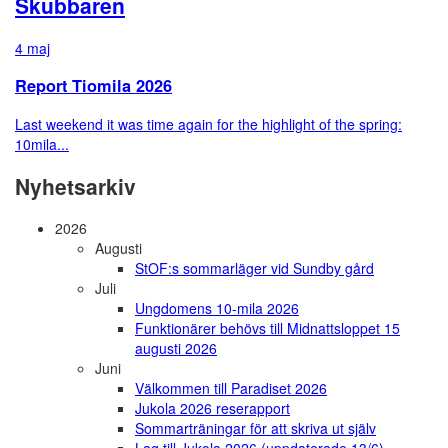
Skubbaren
4 maj
Report Tiomila 2026
Last weekend it was time again for the highlight of the spring:
10mila...
Nyhetsarkiv
2026
Augusti
StOF:s sommarläger vid Sundby gård
Juli
Ungdomens 10-mila 2026
Funktionärer behövs till Midnattsloppet 15
augusti 2026
Juni
Välkommen till Paradiset 2026
Jukola 2026 reserapport
Sommarträningar för att skriva ut själv