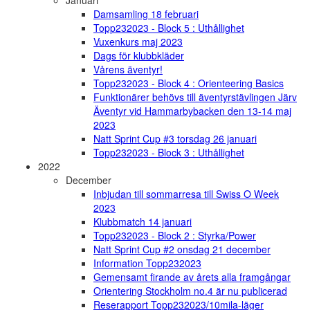
Januari
Damsamling 18 februari
Topp232023 - Block 5 : Uthållighet
Vuxenkurs maj 2023
Dags för klubbkläder
Vårens äventyr!
Topp232023 - Block 4 : Orienteering Basics
Funktionärer behövs till äventyrstävlingen Järv
Äventyr vid Hammarbybacken den 13-14 maj
2023
Natt Sprint Cup #3 torsdag 26 januari
Topp232023 - Block 3 : Uthållighet
2022
December
Inbjudan till sommarresa till Swiss O Week
2023
Klubbmatch 14 januari
Topp232023 - Block 2 : Styrka/Power
Natt Sprint Cup #2 onsdag 21 december
Information Topp232023
Gemensamt firande av årets alla framgångar
Orientering Stockholm no.4 är nu publicerad
Reserapport Topp232023/10mila-läger