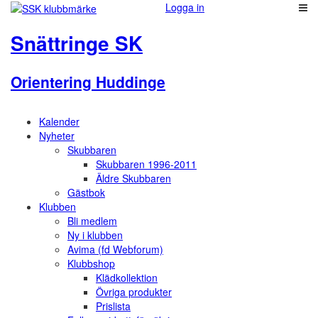
Logga in
Snättringe SK
Orientering Huddinge
Kalender
Nyheter
Skubbaren
Skubbaren 1996-2011
Äldre Skubbaren
Gästbok
Klubben
Bli medlem
Ny i klubben
Avima (fd Webforum)
Klubbshop
Klädkollektion
Övriga produkter
Prislista