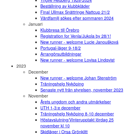
Yngve Hedberg 1928-2024
Beställning av klubbkläder
Final Ullmax Snättringe Nattcup 21/2
Värdfamilj sökes efter sommaren 2024
Januari
Klubbresa till Örebro
Registration for Venla/Jukola by 28/1!
New runner - welcome Lucie Janoušková
Portugal-läger 9-18/2
Arrangörsutbildningar
New runner - welcome Lovisa Lindqvist
2023
December
New runner - welcome Johan Stenström
Träningshelg Nyköping
Senaste nytt från styrelsen, november 2023
November
Årets ungdom och andra utmärkelser
UTH 1-3:e december
Träningshelg Nyköping 8-10 december
Höstavslutning/Vinterupptakt lördag 25
november kl 10
Skidläger i Orsa Grönklitt