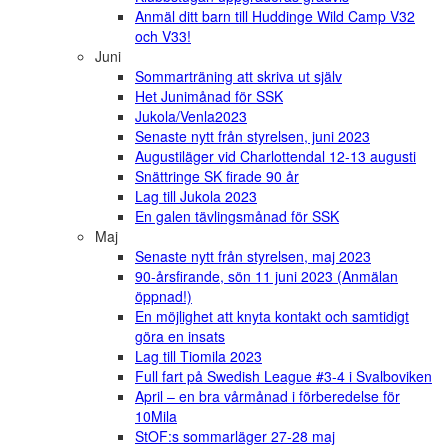
Anmäl ditt barn till Huddinge Wild Camp V32
och V33!
Juni
Sommarträning att skriva ut själv
Het Junimånad för SSK
Jukola/Venla2023
Senaste nytt från styrelsen, juni 2023
Augustiläger vid Charlottendal 12-13 augusti
Snättringe SK firade 90 år
Lag till Jukola 2023
En galen tävlingsmånad för SSK
Maj
Senaste nytt från styrelsen, maj 2023
90-årsfirande, sön 11 juni 2023 (Anmälan
öppnad!)
En möjlighet att knyta kontakt och samtidigt
göra en insats
Lag till Tiomila 2023
Full fart på Swedish League #3-4 i Svalboviken
April – en bra vårmånad i förberedelse för
10Mila
StOF:s sommarläger 27-28 maj