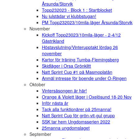
Årsunda/Storvik
Topp232023 - Block 1 : Startblocket
Nu julstädar vi klubbstugan!
PM Topp232023/10mila-läger Årsunda/Storvik
November
Kickoff Topp23023/10mila-läger - 2-4/12
Gästrikland
Höstavslutning/Vinterupptakt lördag 26
november
Kartor för träning Tumba-Flemingsberg
Skidläger i Orsa Grönklitt
Natt Sprint Cup #1 på Masmoplatån
Anmäl intresse för boende under O-Ringen
Oktober
Vintersäsongen är här!
Orange & Violett läger i Oxelösund 18-20 Nov
Inför nästa år
Tack alla funktionärer på 25manna!
Natt Sprint Cup för grön-vit-gul grupp
SSK tar hem Ungdomsserien 2022
25manna ungdomslaget
September