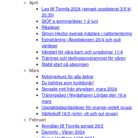
April
Lag till Tiomila 2024 (senast uppdaterat 3/5 kl
20:35)
StOF:s sommarläger 1-2 juni
Riksläger
Simon Hector svensk mästare i nattorientering
Extraträning i Älvsjöskogen 20/4 och gult
vårläger
Vårstart för våra barn och ungdomar 11/4
Tränings och tävlingsprogrammet för våren
Stabil start på säsongen
Mars
Nybörjarkurs för alla åldrar
Du behövs som funktionär!
Senaste nytt från styrelsen, mars 2024
Träningsdag i Nynäshamn Lördag den 16:e
mars
Upptaktsdag/dagläger för orange-violett grupp
Vårkickoff 16/3 (grön, vit och gul grupp)
Februari
Anmälan till Tiomila senast 29/2
Daminfo - Våren 2024