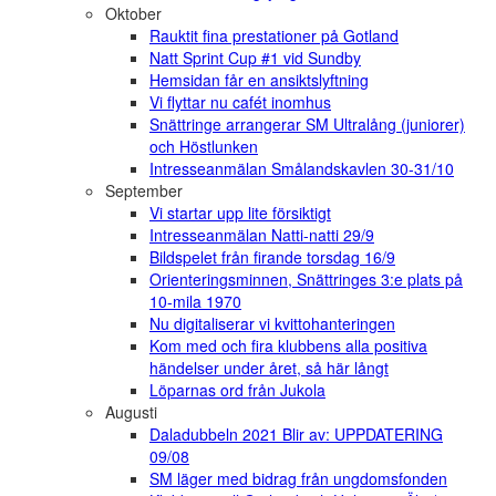
Oktober
Rauktit fina prestationer på Gotland
Natt Sprint Cup #1 vid Sundby
Hemsidan får en ansiktslyftning
Vi flyttar nu cafét inomhus
Snättringe arrangerar SM Ultralång (juniorer)
och Höstlunken
Intresseanmälan Smålandskavlen 30-31/10
September
Vi startar upp lite försiktigt
Intresseanmälan Natti-natti 29/9
Bildspelet från firande torsdag 16/9
Orienteringsminnen, Snättringes 3:e plats på
10-mila 1970
Nu digitaliserar vi kvittohanteringen
Kom med och fira klubbens alla positiva
händelser under året, så här långt
Löparnas ord från Jukola
Augusti
Daladubbeln 2021 Blir av: UPPDATERING
09/08
SM läger med bidrag från ungdomsfonden