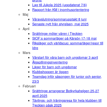
Bruns!
Lag till Jukola 2025 (uppdaterat 7/6)
Rapport från KM i inomhusorientering
Maj
Våravslutning/sommarupptakt 8 juni
Senaste nytt från styrelsen, maj 2025
April
Snättringe möter våren i Tjeckien
StOF:s sommarläger på Kärsön 17-18 maj
Riksläger och världscup: sommarläger/resor till
Idre
Mars
Vårstart för våra barn och ungdomar 3 april
Älgspillningsinventering
Läger för barn och ungdomar
Klubbshoppen är öppen
Teamdag inför säsongen för junior och senior,
23/3
Februari
Snättringe arrangerar Botkyrkahelgen 25-27
april 2025
Tävlings- och träningsresa för hela klubben till
Tjeckien påsk 2025