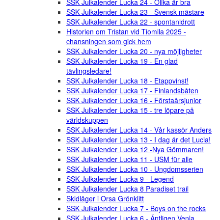
SSK Julkalender Lucka 24 - Olika är bra
SSK Julkalender Lucka 23 - Svensk mästare
SSK Julkalender Lucka 22 - spontanidrott
Historien om Tristan vid Tiomila 2025 -
chansningen som gick hem
SSK Julkalender Lucka 20 - nya möjligheter
SSK Julkalender Lucka 19 - En glad
tävlingsledare!
SSK Julkalender Lucka 18 - Etappvinst!
SSK Julkalender Lucka 17 - Finlandsbåten
SSK Julkalender Lucka 16 - Förstaårsjunior
SSK Julkalender Lucka 15 - tre löpare på
världskuppen
SSK Julkalender Lucka 14 - Vår kassör Anders
SSK Julkalender Lucka 13 - I dag är det Lucia!
SSK Julkalender Lucka 12 -Nya Gömmaren!
SSK Julkalender Lucka 11 - USM für alle
SSK Julkalender Lucka 10 - Ungdomsserien
SSK Julkalender Lucka 9 - Legend
SSK Julkalender Lucka 8 Paradiset trail
Skidläger i Orsa Grönklitt
SSK Julkalender Lucka 7 - Boys on the rocks
SSK Julkalender Lucka 6 - Äntligen Venla