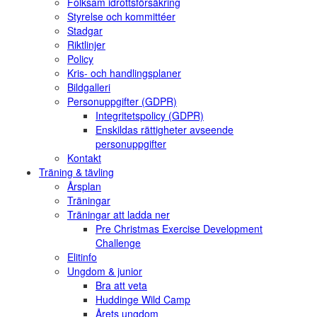
Folksam idrottsförsäkring
Styrelse och kommittéer
Stadgar
Riktlinjer
Policy
Kris- och handlingsplaner
Bildgalleri
Personuppgifter (GDPR)
Integritetspolicy (GDPR)
Enskildas rättigheter avseende
personuppgifter
Kontakt
Träning & tävling
Årsplan
Träningar
Träningar att ladda ner
Pre Christmas Exercise Development
Challenge
Elitinfo
Ungdom & junior
Bra att veta
Huddinge Wild Camp
Årets ungdom