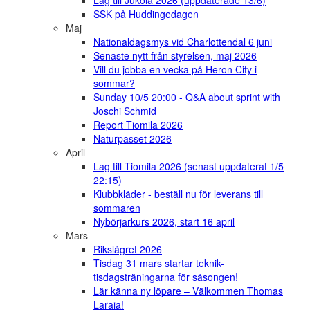
Lag till Jukola 2026 (uppdaterade 13/6)
SSK på Huddingedagen
Maj
Nationaldagsmys vid Charlottendal 6 juni
Senaste nytt från styrelsen, maj 2026
Vill du jobba en vecka på Heron City i
sommar?
Sunday 10/5 20:00 - Q&A about sprint with
Joschi Schmid
Report Tiomila 2026
Naturpasset 2026
April
Lag till Tiomila 2026 (senast uppdaterat 1/5
22:15)
Klubbkläder - beställ nu för leverans till
sommaren
Nybörjarkurs 2026, start 16 april
Mars
Rikslägret 2026
Tisdag 31 mars startar teknik-
tisdagsträningarna för säsongen!
Lär känna ny löpare – Välkommen Thomas
Laraia!