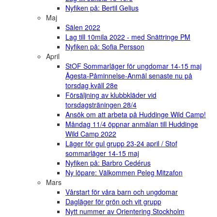
Nyfiken på: Bertil Gelius
Maj
Sälen 2022
Lag till 10mila 2022 - med Snättringe PM
Nyfiken på: Sofia Persson
April
StOF Sommarläger för ungdomar 14-15 maj
Ågesta-Påminnelse-Anmäl senaste nu på
torsdag kväll 28e
Försäljning av klubbkläder vid
torsdagsträningen 28/4
Ansök om att arbeta på Huddinge Wild Camp!
Måndag 11/4 öppnar anmälan till Huddinge
Wild Camp 2022
Läger för gul grupp 23-24 april / Stof
sommarläger 14-15 maj
Nyfiken på: Barbro Cedérus
Ny löpare: Välkommen Peleg Mitzafon
Mars
Vårstart för våra barn och ungdomar
Dagläger för grön och vit grupp
Nytt nummer av Orientering Stockholm