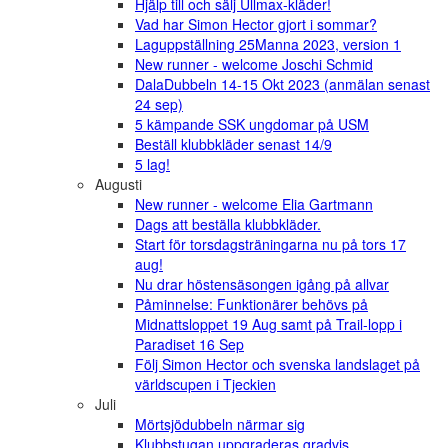
Hjälp till och sälj Ullmax-kläder!
Vad har Simon Hector gjort i sommar?
Laguppställning 25Manna 2023, version 1
New runner - welcome Joschi Schmid
DalaDubbeln 14-15 Okt 2023 (anmälan senast
24 sep)
5 kämpande SSK ungdomar på USM
Beställ klubbkläder senast 14/9
5 lag!
Augusti
New runner - welcome Elia Gartmann
Dags att beställa klubbkläder.
Start för torsdagsträningarna nu på tors 17
aug!
Nu drar höstensäsongen igång på allvar
Påminnelse: Funktionärer behövs på
Midnattsloppet 19 Aug samt på Trail-lopp i
Paradiset 16 Sep
Följ Simon Hector och svenska landslaget på
världscupen i Tjeckien
Juli
Mörtsjödubbeln närmar sig
Klubbstugan uppgraderas gradvis