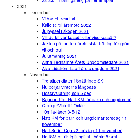
22-23/1 Träningshelg på hemmaplan
2021
December
Vi har ett resultat
Kallelse till årsmöte 2022
Julpyssel i skogen 2021
Vill du bli vår kassör eller vice kassör?
Jakten på tomten-årets sista träning för grön,
vit och gul
Julutmaning 2021
Anna Tedhamre Årets Ungdomsledare 2021
Alva Lidström Lauri årets ungdom 2021
November
Tre stipendiater i Snättringe SK
Nu börjar vinterns långpass
Höstavslutning sön 5 dec
Rapport från Natt-KM för barn och ungdomar
Orange/Violett i Ockle
10mila-läger 3-5/12
Natt-KM för barn och ungdomar torsdag 11
november
Natt Sprint Cup #2 torsdag 11 november
NattSM en riktig ljusglimt i höstmörkret!