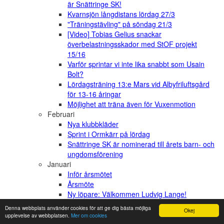
är Snättringe SK!
Kvarnsjön långdistans lördag 27/3
"Träningstävling" på söndag 21/3
[Video] Tobias Gelius snackar
överbelastningsskador med StOF projekt
15/16
Varför sprintar vi inte lika snabbt som Usain
Bolt?
Lördagsträning 13:e Mars vid Albyfriluftsgård
för 13-16 åringar
Möjlighet att träna även för Vuxenmotion
Februari
Nya klubbkläder
Sprint i Ormkärr på lördag
Snättringe SK är nominerad till årets barn- och
ungdomsförening
Januari
Inför årsmötet
Årsmöte
Ny löpare: Välkommen Ludvig Lange!
Klartecken för träning utomhus från den 16
Denna webbplats använder cookies för att ge dig bästa möjliga
Okej
januari!
upplevelse av webbplatsen.
Mer om cookies