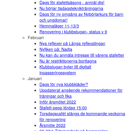
Dags för stafettsäsong - anmäl dig!
Nu börjar tisdagsteknikträningarna
Dags för ny omgång av Nybörjarkurs för barn
och ungdomar!
Hemmaläger 11-13/3
Renovering i klubbstugan- status v 9
Februari
Nya reflexer på Långa reflexslingan
Nyfiken på: Nadja
Nu kan du anmäla intresse till vårens stafetter
Nu är restriktionerna borttagna
Klubbstugan byter till digitalt
inpasseringssystem
Januari
Dags för nya klubbkläder?
Uppdaterat angående rekommendationer för
träningar och fika
Inför årsmötet 2022
Stafett-pepp lördag 15:00
Torsdagscafét stängs de kommande veckorna
för renovering
Årsmöte 2022