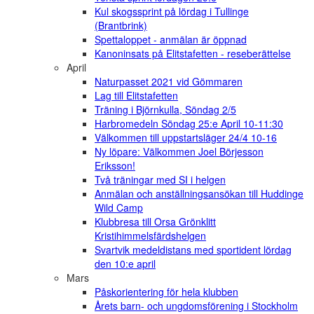
Kul skogssprint på lördag i Tullinge
(Brantbrink)
Spettaloppet - anmälan är öppnad
Kanoninsats på Elitstafetten - reseberättelse
April
Naturpasset 2021 vid Gömmaren
Lag till Elitstafetten
Träning i Björnkulla, Söndag 2/5
Harbromedeln Söndag 25:e April 10-11:30
Välkommen till uppstartsläger 24/4 10-16
Ny löpare: Välkommen Joel Börjesson
Eriksson!
Två träningar med SI i helgen
Anmälan och anställningsansökan till Huddinge
Wild Camp
Klubbresa till Orsa Grönklitt
Kristihimmelsfärdshelgen
Svartvik medeldistans med sportident lördag
den 10:e april
Mars
Påskorientering för hela klubben
Årets barn- och ungdomsförening i Stockholm