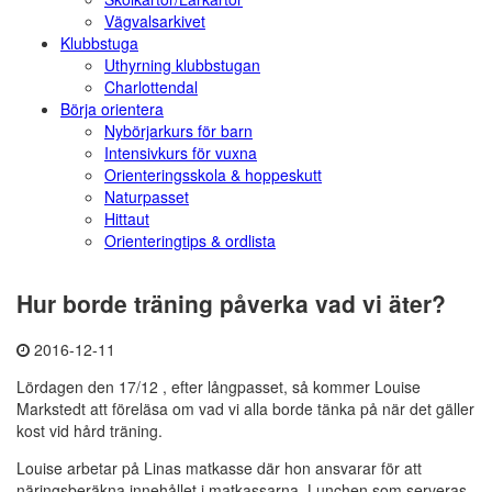
Vägvalsarkivet
Klubbstuga
Uthyrning klubbstugan
Charlottendal
Börja orientera
Nybörjarkurs för barn
Intensivkurs för vuxna
Orienteringsskola & hoppeskutt
Naturpasset
Hittaut
Orienteringtips & ordlista
Hur borde träning påverka vad vi äter?
2016-12-11
Lördagen den 17/12 , efter långpasset, så kommer Louise
Markstedt att föreläsa om vad vi alla borde tänka på när det gäller
kost vid hård träning.
Louise arbetar på Linas matkasse där hon ansvarar för att
näringsberäkna innehållet i matkassarna. Lunchen som serveras