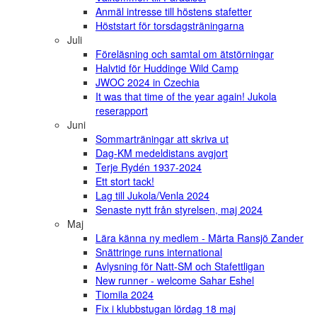
Anmäl intresse till höstens stafetter
Höststart för torsdagsträningarna
Juli
Föreläsning och samtal om ätstörningar
Halvtid för Huddinge Wild Camp
JWOC 2024 in Czechia
It was that time of the year again! Jukola
reserapport
Juni
Sommarträningar att skriva ut
Dag-KM medeldistans avgjort
Terje Rydén 1937-2024
Ett stort tack!
Lag till Jukola/Venla 2024
Senaste nytt från styrelsen, maj 2024
Maj
Lära känna ny medlem - Märta Ransjö Zander
Snättringe runs international
Avlysning för Natt-SM och Stafettligan
New runner - welcome Sahar Eshel
Tiomila 2024
Fix i klubbstugan lördag 18 maj