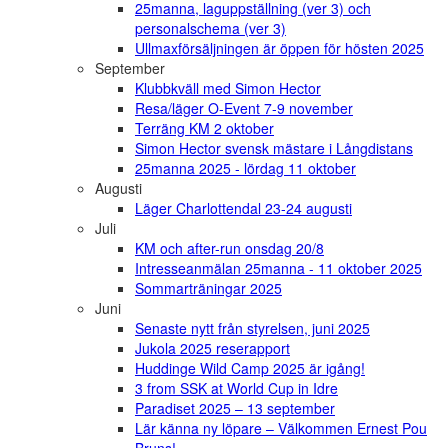
25manna, laguppställning (ver 3) och
personalschema (ver 3)
Ullmaxförsäljningen är öppen för hösten 2025
September
Klubbkväll med Simon Hector
Resa/läger O-Event 7-9 november
Terräng KM 2 oktober
Simon Hector svensk mästare i Långdistans
25manna 2025 - lördag 11 oktober
Augusti
Läger Charlottendal 23-24 augusti
Juli
KM och after-run onsdag 20/8
Intresseanmälan 25manna - 11 oktober 2025
Sommarträningar 2025
Juni
Senaste nytt från styrelsen, juni 2025
Jukola 2025 reserapport
Huddinge Wild Camp 2025 är igång!
3 from SSK at World Cup in Idre
Paradiset 2025 – 13 september
Lär känna ny löpare – Välkommen Ernest Pou