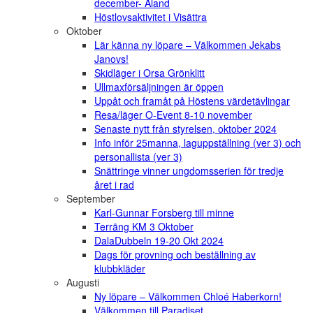
december- Åland
Höstlovsaktivitet i Visättra
Oktober
Lär känna ny löpare – Välkommen Jekabs
Janovs!
Skidläger i Orsa Grönklitt
Ullmaxförsäljningen är öppen
Uppåt och framåt på Höstens värdetävlingar
Resa/läger O-Event 8-10 november
Senaste nytt från styrelsen, oktober 2024
Info inför 25manna, laguppställning (ver 3) och
personallista (ver 3)
Snättringe vinner ungdomsserien för tredje
året i rad
September
Karl-Gunnar Forsberg till minne
Terräng KM 3 Oktober
DalaDubbeln 19-20 Okt 2024
Dags för provning och beställning av
klubbkläder
Augusti
Ny löpare – Välkommen Chloé Haberkorn!
Välkommen till Paradiset