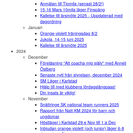
Anmälan till Tiomila (senast 28/2!)
15-16 Mars 10mila läger Finspång
Kallelse till årsmöte 2025 - Uppdaterad med
dagordning
Januari
Orange-violett träningsdag 8/2
Jukola, 14-15 juni 2025
Kallelse till årsmöte 2025
2024
December
Föreläsning "Att coacha mig själv" med Anneli
Östberg
Senaste nytt från styrelsen, december 2024
SM Läger i Karlstad
Hjälp till med klubbens lördagslångpass!
Din insats är viktig!
November
Snättringe SK national team runners 2025
Rapport från Natt-KM 2024 för barn och
ungdomar
Höstläger i Karlstad 29:e Nov till 1:a Dec
Inbjudan orange-violett (och junior) läger 6-8