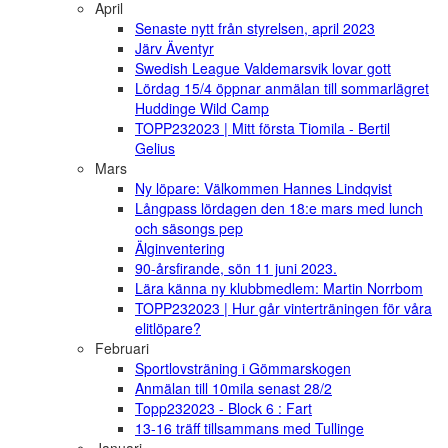
April
Senaste nytt från styrelsen, april 2023
Järv Äventyr
Swedish League Valdemarsvik lovar gott
Lördag 15/4 öppnar anmälan till sommarlägret
Huddinge Wild Camp
TOPP232023 | Mitt första Tiomila - Bertil
Gelius
Mars
Ny löpare: Välkommen Hannes Lindqvist
Långpass lördagen den 18:e mars med lunch
och säsongs pep
Älginventering
90-årsfirande, sön 11 juni 2023.
Lära känna ny klubbmedlem: Martin Norrbom
TOPP232023 | Hur går vinterträningen för våra
elitlöpare?
Februari
Sportlovsträning i Gömmarskogen
Anmälan till 10mila senast 28/2
Topp232023 - Block 6 : Fart
13-16 träff tillsammans med Tullinge