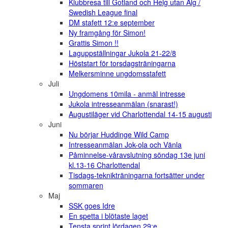
Klubbresa till Gotland och Helg utan Älg /
Swedish League final
DM stafett 12:e september
Ny framgång för Simon!
Grattis Simon !!
Laguppställningar Jukola 21-22/8
Höststart för torsdagsträningarna
Melkersminne ungdomsstafett
Juli
Ungdomens 10mila - anmäl intresse
Jukola intresseanmälan (snarast!)
Augustiläger vid Charlottendal 14-15 augusti
Juni
Nu börjar Huddinge Wild Camp
Intresseanmälan Jok-ola och Vänla
Påminnelse-våravslutning söndag 13e juni
kl.13-16 Charlottendal
Tisdags-teknikträningarna fortsätter under
sommaren
Maj
SSK goes Idre
En spetta i blötaste laget
Tensta sprint lördagen 29:e