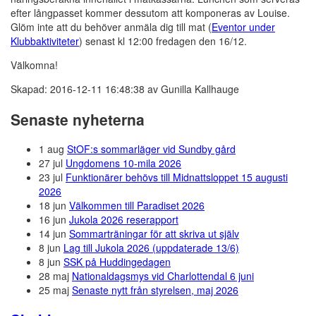
efter långpasset kommer dessutom att komponeras av Louise.
Glöm inte att du behöver anmäla dig till mat (
Eventor under
Klubbaktiviteter
) senast kl 12:00 fredagen den 16/12.
Välkomna!
Skapad: 2016-12-11 16:48:38 av Gunilla Kallhauge
Senaste nyheterna
1 aug
StOF:s sommarläger vid Sundby gård
27 jul
Ungdomens 10-mila 2026
23 jul
Funktionärer behövs till Midnattsloppet 15 augusti
2026
18 jun
Välkommen till Paradiset 2026
16 jun
Jukola 2026 reserapport
14 jun
Sommarträningar för att skriva ut själv
8 jun
Lag till Jukola 2026 (uppdaterade 13/6)
8 jun
SSK på Huddingedagen
28 maj
Nationaldagsmys vid Charlottendal 6 juni
25 maj
Senaste nytt från styrelsen, maj 2026