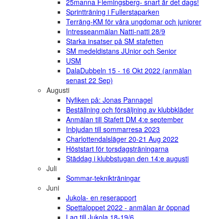
25manna Flemingsberg- snart är det dags!
Sprintträning i Fullerstaparken
Terräng-KM för våra ungdomar och juniorer
Intresseanmälan Natti-natti 28/9
Starka insatser på SM stafetten
SM medeldistans JUnior och Senior
USM
DalaDubbeln 15 - 16 Okt 2022 (anmälan
senast 22 Sep)
Augusti
Nyfiken på: Jonas Pannagel
Beställning och försäljning av klubbkläder
Anmälan till Stafett DM 4:e september
Inbjudan till sommarresa 2023
Charlottendalsläger 20-21 Aug 2022
Höststart för torsdagsträningarna
Städdag i klubbstugan den 14:e augusti
Juli
Sommar-teknikträningar
Juni
Jukola- en reserapport
Spettaloppet 2022 - anmälan är öppnad
Lag till Jukola 18-19/6