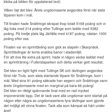
klicka på bilden för uppdaterad text)
Vilken fajt det blev. Årets ungdomsserie avgjordes först när sista
löparen kom i mål.
Till finalen hade Snättringe skrapat ihop totalt 5168 poäng och vi
låg tvåa med 214 poäng efter Tullinge som ledde med 5382
poäng. På tredje plats låg Järfälla med 4187 poäng, nästan 1000
poäng efter oss.
Finalen var en sprinttävling som gick av stapeln i Skarpnäck.
Sprinttävlingar är korta snabba banor i stadsmiljö.
För att öva lite extra på sprint, hade vi någon vecka laddat med
en sprintträning i Fullerstaparken och detta verkar gett resultat.
Det blev en tight fight med Tullinge SK och tävlingen avgjordes
först när Truls, som sista startande löpare för Snättringe, kom i
mål. Med sina 91 poäng säkrade han segern och Snättringe vann
årets Ungdomsserie med en marginal på bara 66 poäng!
Det blev en riktigt spännande final med en rad mycket
imponerande lopp. Det är tack vare alla ungdomar som startat på
någon eller några av ungdomsseriens fyra tävlingar som gjorde
det möjligt att vinna finalen. Tack alla som kämpat så hårt under
året!