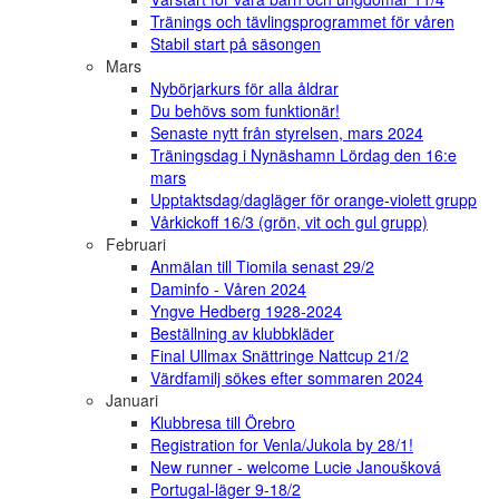
Tränings och tävlingsprogrammet för våren
Stabil start på säsongen
Mars
Nybörjarkurs för alla åldrar
Du behövs som funktionär!
Senaste nytt från styrelsen, mars 2024
Träningsdag i Nynäshamn Lördag den 16:e
mars
Upptaktsdag/dagläger för orange-violett grupp
Vårkickoff 16/3 (grön, vit och gul grupp)
Februari
Anmälan till Tiomila senast 29/2
Daminfo - Våren 2024
Yngve Hedberg 1928-2024
Beställning av klubbkläder
Final Ullmax Snättringe Nattcup 21/2
Värdfamilj sökes efter sommaren 2024
Januari
Klubbresa till Örebro
Registration for Venla/Jukola by 28/1!
New runner - welcome Lucie Janoušková
Portugal-läger 9-18/2