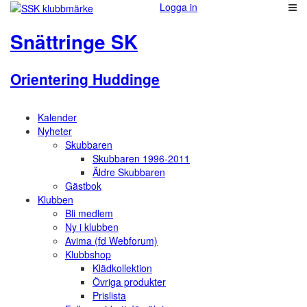
Logga in
Snättringe SK
Orientering Huddinge
Kalender
Nyheter
Skubbaren
Skubbaren 1996-2011
Äldre Skubbaren
Gästbok
Klubben
Bli medlem
Ny i klubben
Avima (fd Webforum)
Klubbshop
Klädkollektion
Övriga produkter
Prislista