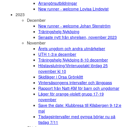
Arrangörsutbildningar
New runner - welcome Lovisa Lindqvist
2023
December
New runner - welcome Johan Stenström
Träningshelg Nyköping
Senaste nytt från styrelsen, november 2023
November
Årets ungdom och andra utmärkelser
UTH 1-3:e december
Träningshelg Nyköping 8-10 december
Höstavslutning/Vinterupptakt lördag 25
november kl 10
Skidläger i Orsa Grönklitt
Vintersäsongens intervaller och långpass
Rapport från Natt-KM för barn och ungdomar
Läger för orange-violett grupp 17-19
november
Save the date: Klubbresa till Kilsbergen 9-12:e
maj
Tisdagsintervaller med gympa börjar nu på
tisdag 7/11