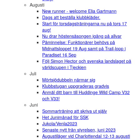
Augusti
New runner - welcome Elia Gartmann
Dags att beställa klubbkläder.
Start för torsdagsträningarna nu på tors 17
aug!
Nu drar höstensäsongen igång på allvar
Påminnelse: Funktionärer behövs på
Midnattsloppet 19 Aug samt på Trail-lopp i
Paradiset 16 Sep
Följ Simon Hector och svenska landslaget på
världscupen i Tjeckien
Juli
Mörtsjödubbeln närmar sig
Klubbstugan uppgraderas gradvis
Anmäl ditt barn till Huddinge Wild Camp V32
och V33!
Juni
Sommarträning att skriva ut själv
Het Junimånad för SSK
Jukola/Venla2023
Senaste nytt från styrelsen, juni 2023
Augustiläger vid Charlottendal 12-13 augusti