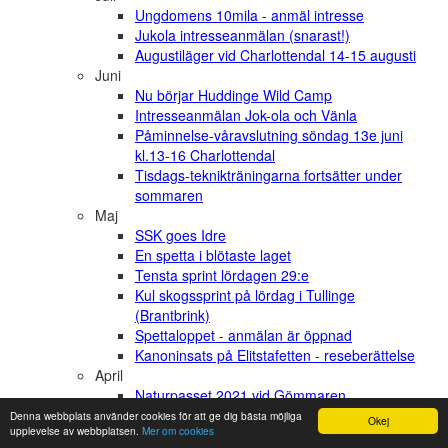
Ungdomens 10mila - anmäl intresse
Jukola intresseanmälan (snarast!)
Augustiläger vid Charlottendal 14-15 augusti
Juni
Nu börjar Huddinge Wild Camp
Intresseanmälan Jok-ola och Vänla
Påminnelse-våravslutning söndag 13e juni
kl.13-16 Charlottendal
Tisdags-teknikträningarna fortsätter under
sommaren
Maj
SSK goes Idre
En spetta i blötaste laget
Tensta sprint lördagen 29:e
Kul skogssprint på lördag i Tullinge
(Brantbrink)
Spettaloppet - anmälan är öppnad
Kanoninsats på Elitstafetten - reseberättelse
April
Naturpasset 2021 vid Gömmaren
Lag till Elitstafetten
Denna webbplats använder cookies för att ge dig bästa möjliga
Okej
upplevelse av webbplatsen.
Mer om cookies
Träning i Björnkulla, Söndag 2/5