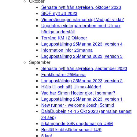
Oktober
Senaste nytt från styrelsen, oktober 2023
StOF-nytt #3-2023
Vintersäsongen närmar sig! Vad gör vi då?
Uppdatera vintergarderoben med Ullmax
härliga underställ
Terräng KM 12 Oktober
Laguppställning 25Manna 2023, version 4
Information inför 25manna
Laguppställning 25Manna 2023, version 3
September
Senaste nytt från styrelsen, september 2023
Funktionärer 25Manna
Laguppställning 25Manna 2023, version 2
Hjälp till och sälj Ullmax-kläder!
Vad har Simon Hector gjort i sommar?
Laguppställning 25Manna 2023, version 1
New runner - welcome Joschi Schmid
DalaDubbeln 14-15 Okt 2023 (anmälan senast
24 sep)
5 kämpande SSK ungdomar på USM
Beställ klubbkläder senast 14/9
5 lag!