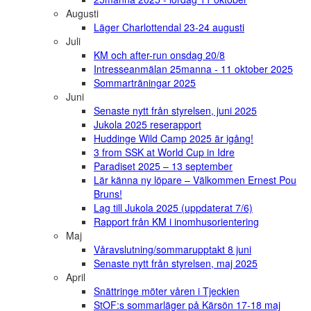
Augusti
Läger Charlottendal 23-24 augusti
Juli
KM och after-run onsdag 20/8
Intresseanmälan 25manna - 11 oktober 2025
Sommarträningar 2025
Juni
Senaste nytt från styrelsen, juni 2025
Jukola 2025 reserapport
Huddinge Wild Camp 2025 är igång!
3 from SSK at World Cup in Idre
Paradiset 2025 – 13 september
Lär känna ny löpare – Välkommen Ernest Pou
Bruns!
Lag till Jukola 2025 (uppdaterat 7/6)
Rapport från KM i inomhusorientering
Maj
Våravslutning/sommarupptakt 8 juni
Senaste nytt från styrelsen, maj 2025
April
Snättringe möter våren i Tjeckien
StOF:s sommarläger på Kärsön 17-18 maj