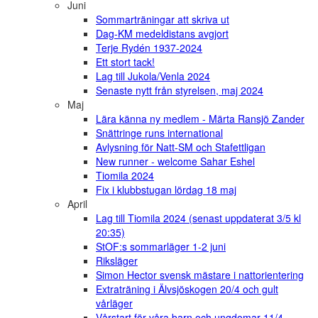
Juni
Sommarträningar att skriva ut
Dag-KM medeldistans avgjort
Terje Rydén 1937-2024
Ett stort tack!
Lag till Jukola/Venla 2024
Senaste nytt från styrelsen, maj 2024
Maj
Lära känna ny medlem - Märta Ransjö Zander
Snättringe runs international
Avlysning för Natt-SM och Stafettligan
New runner - welcome Sahar Eshel
Tiomila 2024
Fix i klubbstugan lördag 18 maj
April
Lag till Tiomila 2024 (senast uppdaterat 3/5 kl
20:35)
StOF:s sommarläger 1-2 juni
Riksläger
Simon Hector svensk mästare i nattorientering
Extraträning i Älvsjöskogen 20/4 och gult
vårläger
Vårstart för våra barn och ungdomar 11/4