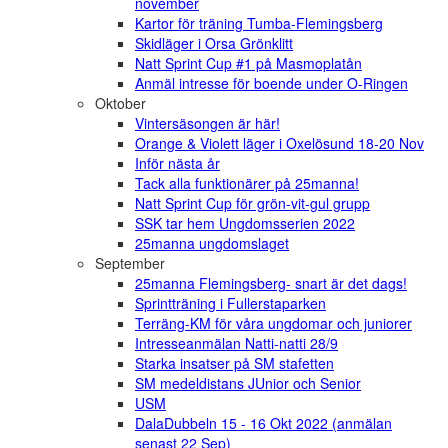
november
Kartor för träning Tumba-Flemingsberg
Skidläger i Orsa Grönklitt
Natt Sprint Cup #1 på Masmoplatån
Anmäl intresse för boende under O-Ringen
Oktober
Vintersäsongen är här!
Orange & Violett läger i Oxelösund 18-20 Nov
Inför nästa år
Tack alla funktionärer på 25manna!
Natt Sprint Cup för grön-vit-gul grupp
SSK tar hem Ungdomsserien 2022
25manna ungdomslaget
September
25manna Flemingsberg- snart är det dags!
Sprintträning i Fullerstaparken
Terräng-KM för våra ungdomar och juniorer
Intresseanmälan Natti-natti 28/9
Starka insatser på SM stafetten
SM medeldistans JUnior och Senior
USM
DalaDubbeln 15 - 16 Okt 2022 (anmälan
senast 22 Sep)