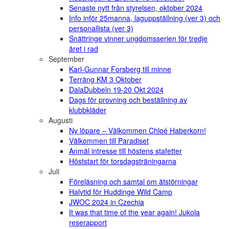
Senaste nytt från styrelsen, oktober 2024
Info inför 25manna, laguppställning (ver 3) och
personallista (ver 3)
Snättringe vinner ungdomsserien för tredje
året i rad
September
Karl-Gunnar Forsberg till minne
Terräng KM 3 Oktober
DalaDubbeln 19-20 Okt 2024
Dags för provning och beställning av
klubbkläder
Augusti
Ny löpare – Välkommen Chloé Haberkorn!
Välkommen till Paradiset
Anmäl intresse till höstens stafetter
Höststart för torsdagsträningarna
Juli
Föreläsning och samtal om ätstörningar
Halvtid för Huddinge Wild Camp
JWOC 2024 in Czechia
It was that time of the year again! Jukola
reserapport