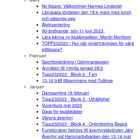
Ny löpare: Välkommen Hannes Lindqvist
Långpass lördagen den 18:e mars med lunch
och säsongs pep
Älginventering
90-årsfirande, sön 11 juni 2023.
Lära känna ny klubbmedlem: Martin Norrbom
TOPP232023 | Hur går vinterträningen för våra
elitlöpare?
Februari
Sportlovsträning i Gömmarskogen
Anmälan till 10mila senast 28/2
Topp232023 - Block 6 : Fart
13-16 träff tillsammans med Tullinge
Januari
Damsamling 18 februari
Topp232023 - Block 5 : Uthållighet
Vuxenkurs maj 2023
Dags för klubbkläder
Vårens äventyr!
Topp232023 - Block 4 : Orienteering Basics
Funktionärer behövs till äventyrstävlingen Järv
Äventyr vid Hammarbybacken den 13-14 maj