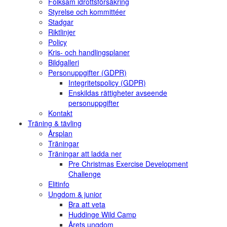
Folksam idrottsförsäkring
Styrelse och kommittéer
Stadgar
Riktlinjer
Policy
Kris- och handlingsplaner
Bildgalleri
Personuppgifter (GDPR)
Integritetspolicy (GDPR)
Enskildas rättigheter avseende
personuppgifter
Kontakt
Träning & tävling
Årsplan
Träningar
Träningar att ladda ner
Pre Christmas Exercise Development
Challenge
Elitinfo
Ungdom & junior
Bra att veta
Huddinge Wild Camp
Årets ungdom