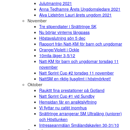
Julutmaning 2021
Anna Tedhamre Årets Ungdomsledare 2021
Alva Lidström Lauri årets ungdom 2021
November
Tre stipendiater i Snättringe SK
Nu börjar vinterns långpass
Höstavslutning sön 5 dec
Rapport från Natt-KM för barn och ungdomar
Orange/Violett i Ockle
10mila-läger 3-5/12
Natt-KM för barn och ungdomar torsdag 11
november
Natt Sprint Cup #2 torsdag 11 november
NattSM en riktig ljusglimt i höstmörkret!
Oktober
Rauktit fina prestationer på Gotland
Natt Sprint Cup #1 vid Sundby
Hemsidan får en ansiktslyftning
Vi flyttar nu cafét inomhus
Snättringe arrangerar SM Ultralång (juniorer)
och Höstlunken
Intresseanmälan Smålandskavlen 30-31/10