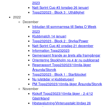
2023
Natt Sprint Cup #3 torsdag 26 januari
Topp232023 - Block 3 : Uthållighet
2022
December
Inbjudan till sommarresa till Swiss O Week
2023
Klubbmatch 14 januari
Topp232023 - Block 2 : Styrka/Power
Natt Sprint Cup #2 onsdag 21 december
Information Topp232023
Gemensamt firande av årets alla framgångar
Orientering Stockholm no.4 är nu publicerad
Reserapport Topp232023/10mila-läger
Årsunda/Storvik
Topp232023 - Block 1 : Startblocket
Nu julstädar vi klubbstugan!
PM Topp232023/10mila-läger Årsunda/Storvik
November
Kickoff Topp23023/10mila-läger - 2-4/12
Gästrikland
Höstavslutning/Vinterupptakt lördag 26