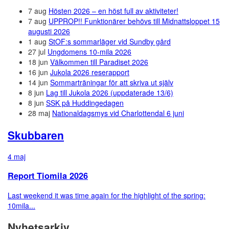
7 aug
Hösten 2026 – en höst full av aktiviteter!
7 aug
UPPROP!! Funktionärer behövs till Midnattsloppet 15
augusti 2026
1 aug
StOF:s sommarläger vid Sundby gård
27 jul
Ungdomens 10-mila 2026
18 jun
Välkommen till Paradiset 2026
16 jun
Jukola 2026 reserapport
14 jun
Sommarträningar för att skriva ut själv
8 jun
Lag till Jukola 2026 (uppdaterade 13/6)
8 jun
SSK på Huddingedagen
28 maj
Nationaldagsmys vid Charlottendal 6 juni
Skubbaren
4 maj
Report Tiomila 2026
Last weekend it was time again for the highlight of the spring:
10mila...
Nyhetsarkiv