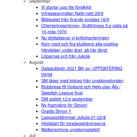
September
Vi startar upp lite försiktigt
Intresseanmälan Natti-natti 29/9
Bildspelet från firande torsdag 16/9
Orienteringsminnen, Snättringes 3:e plats på
10-mila 1970
Nu digitaliserar vi kvittohanteringen
Kom med och fira klubbens alla positiva
händelser under året, så här långt
Löparnas ord från Jukola
Augusti
Daladubbeln 2021 Blir av: UPPDATERING
09/08
SM läger med bidrag från ungdomsfonden
Klubbresa till Gotland och Helg utan Älg /
Swedish League final
DM stafett 12:e september
Ny framgång för Simon!
Grattis Simon !!
Laguppställningar Jukola 21-22/8
Höststart för torsdagsträningarna
Melkersminne ungdomsstafett
Juli