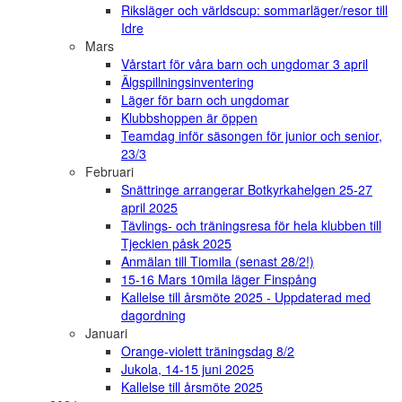
Riksläger och världscup: sommarläger/resor till
Idre
Mars
Vårstart för våra barn och ungdomar 3 april
Älgspillningsinventering
Läger för barn och ungdomar
Klubbshoppen är öppen
Teamdag inför säsongen för junior och senior,
23/3
Februari
Snättringe arrangerar Botkyrkahelgen 25-27
april 2025
Tävlings- och träningsresa för hela klubben till
Tjeckien påsk 2025
Anmälan till Tiomila (senast 28/2!)
15-16 Mars 10mila läger Finspång
Kallelse till årsmöte 2025 - Uppdaterad med
dagordning
Januari
Orange-violett träningsdag 8/2
Jukola, 14-15 juni 2025
Kallelse till årsmöte 2025