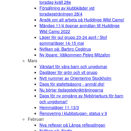
torsdag kväll 28e
Försäljning av klubbkläder vid
torsdagsträningen 28/4
Ansök om att arbeta på Huddinge Wild Camp!
Måndag 11/4 öppnar anmälan till Huddinge
Wild Camp 2022
Läger för gul grupp 23-24 april / Stof
sommarläger 14-15 maj
Nyfiken på: Barbro Cedérus
Ny löpare: Välkommen Peleg Mitzafon
Mars
Vårstart för våra barn och ungdomar
Dagläger för grön och vit grupp
Nytt nummer av Orientering Stockholm
Dags för stafettsäsong - anmäl dig!
Nu börjar tisdagsteknikträningarna
Dags för ny omgång av Nybörjarkurs för barn
och ungdomar!
Hemmaläger 11-13/3
Renovering i klubbstugan- status v 9
Februari
Nya reflexer på Långa reflexslingan
Nyfiken på: Nadja