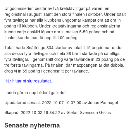
Ungdomsserien består av två kretstävlingar på våren, en
regionsfinal i augusti samt den stora finalen i oktober. Under totalt
fyra tävlingar har alla klubbens ungdomar kämpat om att dra in
poäng till klubben. Under kretstävlingarna och regionsfinalerna
kunde varje enskild löpare dra in mellan 5-50 poäng och på
finalen kunde man få upp till 100 poäng.
Totalt hade Snättringe 304 starter av totalt 115 ungdomar under
alla dessa fyra tävlingar och hela 38 barn startade på samtliga
fyra tävlingar. I genomsnitt drog varje tävlande in 23 poäng på de
tre första tävlingarna. På finalen, där maxpoängen är det dubbla,
drog vi in 55 poäng i genomsnitt per tävlande.
Här hittar ni slutresultatet
.
Ladda gärna upp bilder i galleriet!
Uppdaterad senast: 2022-10-07 10:07:00 av Jonas Pannagel
Skapad: 2022-10-02 19:34:22 av Stefan Svensson Gelius
Senaste nyheterna