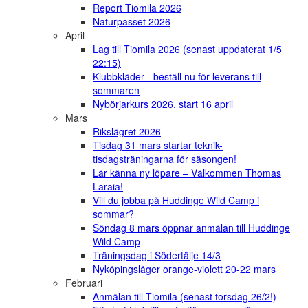
Report Tiomila 2026
Naturpasset 2026
April
Lag till Tiomila 2026 (senast uppdaterat 1/5
22:15)
Klubbkläder - beställ nu för leverans till
sommaren
Nybörjarkurs 2026, start 16 april
Mars
Rikslägret 2026
Tisdag 31 mars startar teknik-
tisdagsträningarna för säsongen!
Lär känna ny löpare – Välkommen Thomas
Laraia!
Vill du jobba på Huddinge Wild Camp i
sommar?
Söndag 8 mars öppnar anmälan till Huddinge
Wild Camp
Träningsdag i Södertälje 14/3
Nyköpingsläger orange-violett 20-22 mars
Februari
Anmälan till Tiomila (senast torsdag 26/2!)