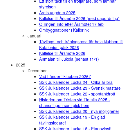
Ett stort tack till en trotjänare, som lämnar
styrelsen
Årets ungdom 2025
Kallelse till Årsmöte 2026 (med dagordning)
O-ringen-info efter Årsmötet 17 feb
Ombyggnationer i Källbrink
Januari
Tävlings- och träningsresa för hela klubben till
Katalonien påsk 2026
Kallelse till Årsmöte 2026
Anmälan till Jukola (senast 11/1)
2025
December
Vad händer i klubben 2026?
SSK Julkalender Lucka 24 - Olika är bra
SSK Julkalender Lucka 23 - Svensk mästare
SSK Julkalender Lucka 22 - spontanidrott
Historien om Tristan vid Tiomila 2025 -
chansningen som gick hem
SSK Julkalender Lucka 20 - nya möjligheter
SSK Julkalender Lucka 19 - En glad
tävlingsledare!
SSK Julkalender Lucka 18 - Etappvinst!