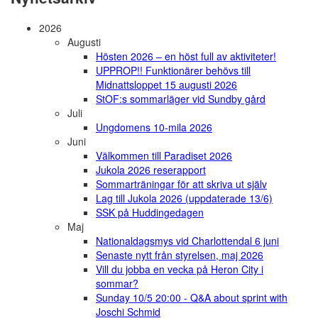
2026
Augusti
Hösten 2026 – en höst full av aktiviteter!
UPPROP!! Funktionärer behövs till
Midnattsloppet 15 augusti 2026
StOF:s sommarläger vid Sundby gård
Juli
Ungdomens 10-mila 2026
Juni
Välkommen till Paradiset 2026
Jukola 2026 reserapport
Sommarträningar för att skriva ut själv
Lag till Jukola 2026 (uppdaterade 13/6)
SSK på Huddingedagen
Maj
Nationaldagsmys vid Charlottendal 6 juni
Senaste nytt från styrelsen, maj 2026
Vill du jobba en vecka på Heron City i
sommar?
Sunday 10/5 20:00 - Q&A about sprint with
Joschi Schmid