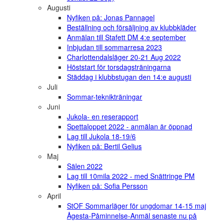
Augusti
Nyfiken på: Jonas Pannagel
Beställning och försäljning av klubbkläder
Anmälan till Stafett DM 4:e september
Inbjudan till sommarresa 2023
Charlottendalsläger 20-21 Aug 2022
Höststart för torsdagsträningarna
Städdag i klubbstugan den 14:e augusti
Juli
Sommar-teknikträningar
Juni
Jukola- en reserapport
Spettaloppet 2022 - anmälan är öppnad
Lag till Jukola 18-19/6
Nyfiken på: Bertil Gelius
Maj
Sälen 2022
Lag till 10mila 2022 - med Snättringe PM
Nyfiken på: Sofia Persson
April
StOF Sommarläger för ungdomar 14-15 maj
Ågesta-Påminnelse-Anmäl senaste nu på