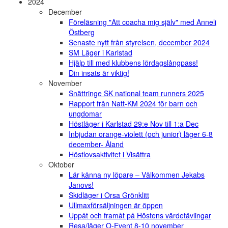
2024
December
Föreläsning "Att coacha mig själv" med Anneli
Östberg
Senaste nytt från styrelsen, december 2024
SM Läger i Karlstad
Hjälp till med klubbens lördagslångpass!
Din insats är viktig!
November
Snättringe SK national team runners 2025
Rapport från Natt-KM 2024 för barn och
ungdomar
Höstläger i Karlstad 29:e Nov till 1:a Dec
Inbjudan orange-violett (och junior) läger 6-8
december- Åland
Höstlovsaktivitet i Visättra
Oktober
Lär känna ny löpare – Välkommen Jekabs
Janovs!
Skidläger i Orsa Grönklitt
Ullmaxförsäljningen är öppen
Uppåt och framåt på Höstens värdetävlingar
Resa/läger O-Event 8-10 november