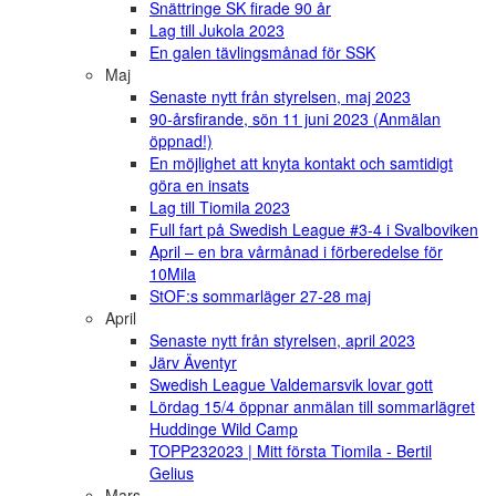
Snättringe SK firade 90 år
Lag till Jukola 2023
En galen tävlingsmånad för SSK
Maj
Senaste nytt från styrelsen, maj 2023
90-årsfirande, sön 11 juni 2023 (Anmälan
öppnad!)
En möjlighet att knyta kontakt och samtidigt
göra en insats
Lag till Tiomila 2023
Full fart på Swedish League #3-4 i Svalboviken
April – en bra vårmånad i förberedelse för
10Mila
StOF:s sommarläger 27-28 maj
April
Senaste nytt från styrelsen, april 2023
Järv Äventyr
Swedish League Valdemarsvik lovar gott
Lördag 15/4 öppnar anmälan till sommarlägret
Huddinge Wild Camp
TOPP232023 | Mitt första Tiomila - Bertil
Gelius
Mars