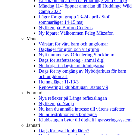
Ansök om att arbeta på Huddinge Wild Camp!
Måndag 11/4 öppnar anmälan till Huddinge Wild
Camp 2022
Läger för gul grupp 23-24 april / Stof
sommarläger 14-15 maj
Nyfiken på: Barbro Cedérus
Ny löpare: Välkommen Peleg Mitzafon
Mars
Vårstart för våra barn och ungdomar
Dagläger för grön och vit grupp
Nytt nummer av Orientering Stockholm
Dags för stafettsäsong - anmäl dig!
Nu börjar tisdagsteknikträningarna
Dags för ny omgång av Nybörjarkurs för barn
och ungdomar!
Hemmaläger 11-13/3
Renovering i klubbstugan- status v 9
Februari
Nya reflexer på Långa reflexslingan
Nyfiken på: Nadja
Nu kan du anmäla intresse till vårens stafetter
Nu är restriktionerna borttagna
Klubbstugan byter till digitalt inpasseringssystem
Januari
Dags för nya klubbkläder?