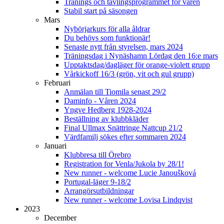
Tränings och tävlingsprogrammet för våren
Stabil start på säsongen
Mars
Nybörjarkurs för alla åldrar
Du behövs som funktionär!
Senaste nytt från styrelsen, mars 2024
Träningsdag i Nynäshamn Lördag den 16:e mars
Upptaktsdag/dagläger för orange-violett grupp
Vårkickoff 16/3 (grön, vit och gul grupp)
Februari
Anmälan till Tiomila senast 29/2
Daminfo - Våren 2024
Yngve Hedberg 1928-2024
Beställning av klubbkläder
Final Ullmax Snättringe Nattcup 21/2
Värdfamilj sökes efter sommaren 2024
Januari
Klubbresa till Örebro
Registration for Venla/Jukola by 28/1!
New runner - welcome Lucie Janoušková
Portugal-läger 9-18/2
Arrangörsutbildningar
New runner - welcome Lovisa Lindqvist
2023
December