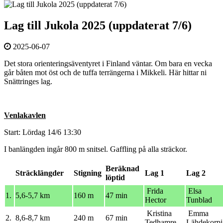
Lag till Jukola 2025 (uppdaterat 7/6)
2025-06-07
Det stora orienteringsäventyret i Finland väntar. Om bara en vecka
går båten mot öst och de tuffa terrängerna i Mikkeli. Här hittar ni
Snättringes lag.
Venlakavlen
Start: Lördag 14/6 13:30
I banlängden ingår 800 m snitsel. Gaffling på alla sträckor.
Beräknad
Sträcklängder
Stigning
Lag 1
Lag 2
löptid
Frida
Elsa
1.
5,6-5,7 km
160 m
47 min
Hector
Tunblad
Kristina
Emma
2.
8,6-8,7 km
240 m
67 min
Tedhamre
Lähdekorpi