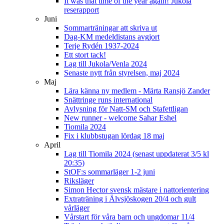
It was that time of the year again! Jukola
reserapport
Juni
Sommarträningar att skriva ut
Dag-KM medeldistans avgjort
Terje Rydén 1937-2024
Ett stort tack!
Lag till Jukola/Venla 2024
Senaste nytt från styrelsen, maj 2024
Maj
Lära känna ny medlem - Märta Ransjö Zander
Snättringe runs international
Avlysning för Natt-SM och Stafettligan
New runner - welcome Sahar Eshel
Tiomila 2024
Fix i klubbstugan lördag 18 maj
April
Lag till Tiomila 2024 (senast uppdaterat 3/5 kl
20:35)
StOF:s sommarläger 1-2 juni
Riksläger
Simon Hector svensk mästare i nattorientering
Extraträning i Älvsjöskogen 20/4 och gult
vårläger
Vårstart för våra barn och ungdomar 11/4