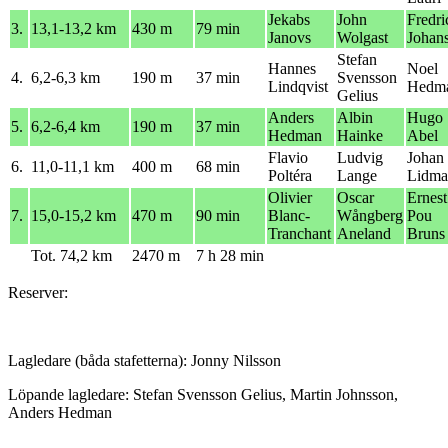
Jekabs
John
Fredri
3.
13,1-13,2 km
430 m
79 min
Janovs
Wolgast
Johan
Stefan
Hannes
Noel
4.
6,2-6,3 km
190 m
37 min
Svensson
Lindqvist
Hedm
Gelius
Anders
Albin
Hugo
5.
6,2-6,4 km
190 m
37 min
Hedman
Hainke
Abel
Flavio
Ludvig
Johan
6.
11,0-11,1 km
400 m
68 min
Poltéra
Lange
Lidma
Olivier
Oscar
Ernest
7.
15,0-15,2 km
470 m
90 min
Blanc-
Wångberg
Pou
Tranchant
Aneland
Bruns
Tot. 74,2 km
2470 m
7 h 28 min
Reserver:
Lagledare (båda stafetterna): Jonny Nilsson
Löpande lagledare: Stefan Svensson Gelius, Martin Johnsson,
Anders Hedman