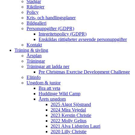
Stadgar
Riktlinjer
Policy
Kris- och handlingsplaner
Bildgalleri
Personuppgifter (GDPR)
Integritetspolicy (GDPR)
Enskildas rättigheter avseende personuppgifter
Kontakt
Träning & tävling
Årsplan
Träningar
Träningar att ladda ner
Pre Christmas Exercise Development Challenge
Elitinfo
Ungdom & junior
Bra att veta
Huddinge Wild Camp
Årets ungdom
2025 Algot Sjöstrand
2024 Mira Vejedal
2023 Kerstin Christie
2022 Molly Gelius
2021 Alva Lidström Lauri
2020 Lilly Christie