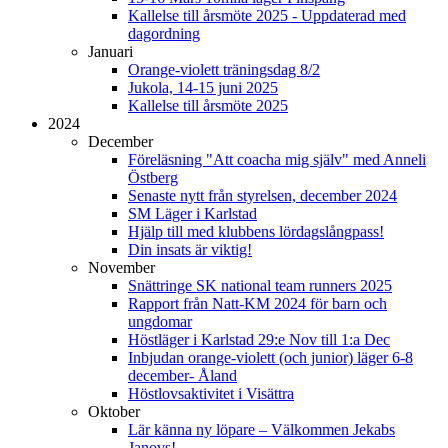
Kallelse till årsmöte 2025 - Uppdaterad med
dagordning
Januari
Orange-violett träningsdag 8/2
Jukola, 14-15 juni 2025
Kallelse till årsmöte 2025
2024
December
Föreläsning "Att coacha mig själv" med Anneli
Östberg
Senaste nytt från styrelsen, december 2024
SM Läger i Karlstad
Hjälp till med klubbens lördagslångpass!
Din insats är viktig!
November
Snättringe SK national team runners 2025
Rapport från Natt-KM 2024 för barn och
ungdomar
Höstläger i Karlstad 29:e Nov till 1:a Dec
Inbjudan orange-violett (och junior) läger 6-8
december- Åland
Höstlovsaktivitet i Visättra
Oktober
Lär känna ny löpare – Välkommen Jekabs
Janovs!