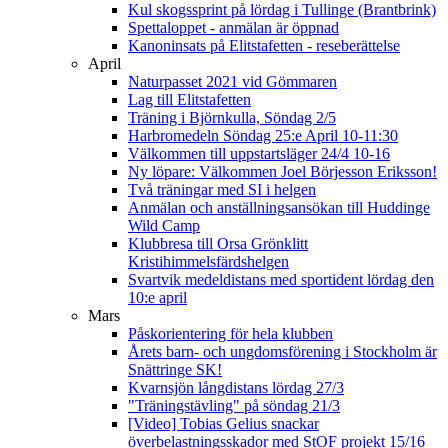
Kul skogssprint på lördag i Tullinge (Brantbrink)
Spettaloppet - anmälan är öppnad
Kanoninsats på Elitstafetten - reseberättelse
April
Naturpasset 2021 vid Gömmaren
Lag till Elitstafetten
Träning i Björnkulla, Söndag 2/5
Harbromedeln Söndag 25:e April 10-11:30
Välkommen till uppstartsläger 24/4 10-16
Ny löpare: Välkommen Joel Börjesson Eriksson!
Två träningar med SI i helgen
Anmälan och anställningsansökan till Huddinge
Wild Camp
Klubbresa till Orsa Grönklitt
Kristihimmelsfärdshelgen
Svartvik medeldistans med sportident lördag den
10:e april
Mars
Påskorientering för hela klubben
Årets barn- och ungdomsförening i Stockholm är
Snättringe SK!
Kvarnsjön långdistans lördag 27/3
"Träningstävling" på söndag 21/3
[Video] Tobias Gelius snackar
överbelastningsskador med StOF projekt 15/16