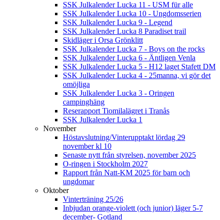
SSK Julkalender Lucka 11 - USM für alle
SSK Julkalender Lucka 10 - Ungdomsserien
SSK Julkalender Lucka 9 - Legend
SSK Julkalender Lucka 8 Paradiset trail
Skidläger i Orsa Grönklitt
SSK Julkalender Lucka 7 - Boys on the rocks
SSK Julkalender Lucka 6 - Äntligen Venla
SSK Julkalender Lucka 5 - H12 laget Stafett DM
SSK Julkalender Lucka 4 - 25manna, vi gör det
omöjliga
SSK Julkalender Lucka 3 - Oringen
campinghäng
Reserapport Tiomilalägret i Tranås
SSK Julkalender Lucka 1
November
Höstavslutning/Vinterupptakt lördag 29
november kl 10
Senaste nytt från styrelsen, november 2025
O-ringen i Stockholm 2027
Rapport från Natt-KM 2025 för barn och
ungdomar
Oktober
Vinterträning 25/26
Inbjudan orange-violett (och junior) läger 5-7
december- Gotland