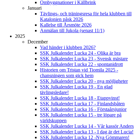
Ombyggnationer i Källbrink
Januari
Tävlings- och träningsresa för hela klubben till
Katalonien påsk 2026
Kallelse till Årsmöte 2026
Anmälan till Jukola (senast 11/1)
2025
December
Vad händer i klubben 2026?
SSK Julkalender Lucka 24 - Olika är bra
SSK Julkalender Lucka 23 - Svensk mästare
SSK Julkalender Lucka 22 - spontanidrott
Historien om Tristan vid Tiomila 2025 -
chansningen som gick hem
SSK Julkalender Lucka 20 - nya möjligheter
SSK Julkalender Lucka 19 - En glad
tävlingsledare!
SSK Julkalender Lucka 18 - Etappvinst!
SSK Julkalender Lucka 17 - Finlandsbåten
SSK Julkalender Lucka 16 - Förstaårsjunior
SSK Julkalender Lucka 15 - tre löpare på
världskuppen
SSK Julkalender Lucka 14 - Vår kassör Anders
SSK Julkalender Lucka 13 - I dag är det Lucia!
SSK Julkalender Lucka 12 -Nya Gömmaren!