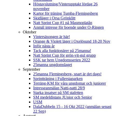
Höstavslutning/Vinterupptakt lördag 26
november
Kartor för träning Tumba-Flemingsberg
Skidläger i Orsa Grönklitt
Natt Sprint Cup #1 på Masmoplatån
Anmäl intresse för boende under O-Ringen
Oktober
Vintersäsongen är här!
Orange & Violett läger i Oxelösund 18-20 Nov
Inför nästa år
Tack alla funktionärer på 25manna!
Natt Sprint Cup för grön-vit-gul grupp
SSK tar hem Ungdomsserien 2022
25manna ungdomslaget
September
25manna Flemingsberg- snart är det dags!
Sprintträning i Fullerstaparken
Terräng-KM för våra ungdomar och juniorer
Intresseanmälan Natti-natti 28/9
Starka insatser på SM stafetten
SM medeldistans JUnior och Senior
USM
DalaDubbeln 15 - 16 Okt 2022 (anmälan senast
22 Sep)
Augusti