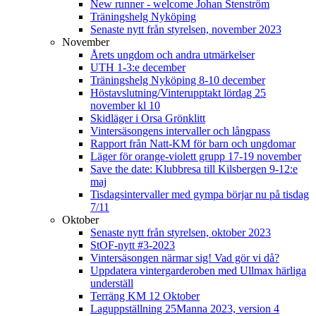
New runner - welcome Johan Stenström
Träningshelg Nyköping
Senaste nytt från styrelsen, november 2023
November
Årets ungdom och andra utmärkelser
UTH 1-3:e december
Träningshelg Nyköping 8-10 december
Höstavslutning/Vinterupptakt lördag 25
november kl 10
Skidläger i Orsa Grönklitt
Vintersäsongens intervaller och långpass
Rapport från Natt-KM för barn och ungdomar
Läger för orange-violett grupp 17-19 november
Save the date: Klubbresa till Kilsbergen 9-12:e
maj
Tisdagsintervaller med gympa börjar nu på tisdag
7/11
Oktober
Senaste nytt från styrelsen, oktober 2023
StOF-nytt #3-2023
Vintersäsongen närmar sig! Vad gör vi då?
Uppdatera vintergarderoben med Ullmax härliga
underställ
Terräng KM 12 Oktober
Laguppställning 25Manna 2023, version 4