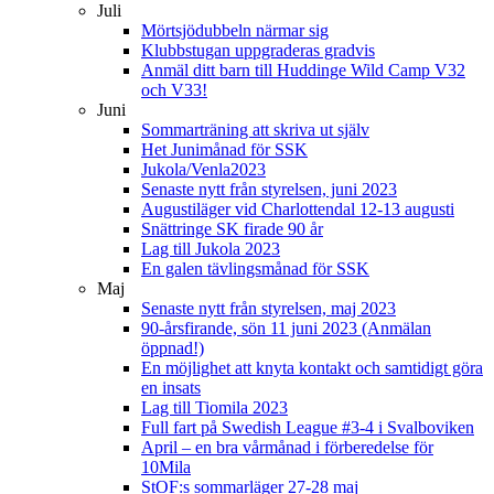
Juli
Mörtsjödubbeln närmar sig
Klubbstugan uppgraderas gradvis
Anmäl ditt barn till Huddinge Wild Camp V32
och V33!
Juni
Sommarträning att skriva ut själv
Het Junimånad för SSK
Jukola/Venla2023
Senaste nytt från styrelsen, juni 2023
Augustiläger vid Charlottendal 12-13 augusti
Snättringe SK firade 90 år
Lag till Jukola 2023
En galen tävlingsmånad för SSK
Maj
Senaste nytt från styrelsen, maj 2023
90-årsfirande, sön 11 juni 2023 (Anmälan
öppnad!)
En möjlighet att knyta kontakt och samtidigt göra
en insats
Lag till Tiomila 2023
Full fart på Swedish League #3-4 i Svalboviken
April – en bra vårmånad i förberedelse för
10Mila
StOF:s sommarläger 27-28 maj