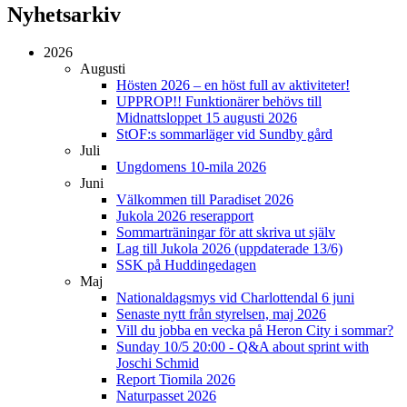
Nyhetsarkiv
2026
Augusti
Hösten 2026 – en höst full av aktiviteter!
UPPROP!! Funktionärer behövs till
Midnattsloppet 15 augusti 2026
StOF:s sommarläger vid Sundby gård
Juli
Ungdomens 10-mila 2026
Juni
Välkommen till Paradiset 2026
Jukola 2026 reserapport
Sommarträningar för att skriva ut själv
Lag till Jukola 2026 (uppdaterade 13/6)
SSK på Huddingedagen
Maj
Nationaldagsmys vid Charlottendal 6 juni
Senaste nytt från styrelsen, maj 2026
Vill du jobba en vecka på Heron City i sommar?
Sunday 10/5 20:00 - Q&A about sprint with
Joschi Schmid
Report Tiomila 2026
Naturpasset 2026