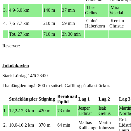
Thea
Mira
3.
4,9-5,0 km
140 m
37 min
Gelius
Vejedal
Chloé
Kerstin
4.
7,6-7,7 km
210 m
59 min
Haberkorn
Christie
Tot. 27 km
710 m
3h 30 min
Reserver:
Jukolakavlen
Start: Lördag 14/6 23:00
I banlängden ingår 800 m snitsel. Gaffling på alla sträckor.
Beräknad
Sträcklängder
Stigning
Lag 1
Lag 2
Lag 3
löptid
Jesper
Isak
Marti
1.
12,2-12,3 km
420 m
73 min
Lidmar
Gelius
Norr
Erik
Mattias
Martin
2.
10,0-10,2 km
370 m
64 min
Lidst
Kallhauge
Johnsson
Lauri