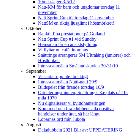
10mila-läger 3-5/12
Natt-KM för barn och ungdomar torsdag 11
november
Natt Sprint Cup #2 torsdag 11 november
NattSM en riktig ljusglimt i höstmörkret!
Oktober
Rauktit fina prestationer på Gotland
Natt Sprint Cup #1 vid Sundby
Hemsidan får en ansiktslyftning
Vi flyttar nu cafét inomhus
Snättringe arrangerar SM Ultralång (juniorer) och
Höstlunken
Intresseanmälan Smålandskavlen 30-31/10
September
Vi startar upp lite försiktigt
Intresseanmälan Natti-natti 29/9
Bildspelet från firande torsdag 16/9
Orienteringsminnen, Snättringes 3:e plats på 10-
mila 1970
Nu digitaliserar vi kvittohanteringen
Kom med och fira klubbens alla positiva
händelser under året, så här långt
Löparnas ord från Jukola
Augusti
Daladubbeln 2021 Blir av: UPPDATERING