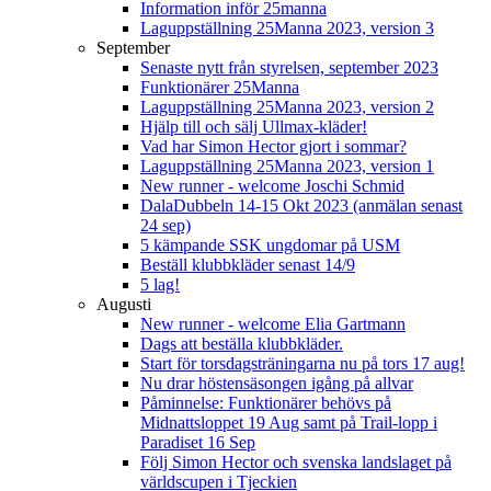
Information inför 25manna
Laguppställning 25Manna 2023, version 3
September
Senaste nytt från styrelsen, september 2023
Funktionärer 25Manna
Laguppställning 25Manna 2023, version 2
Hjälp till och sälj Ullmax-kläder!
Vad har Simon Hector gjort i sommar?
Laguppställning 25Manna 2023, version 1
New runner - welcome Joschi Schmid
DalaDubbeln 14-15 Okt 2023 (anmälan senast
24 sep)
5 kämpande SSK ungdomar på USM
Beställ klubbkläder senast 14/9
5 lag!
Augusti
New runner - welcome Elia Gartmann
Dags att beställa klubbkläder.
Start för torsdagsträningarna nu på tors 17 aug!
Nu drar höstensäsongen igång på allvar
Påminnelse: Funktionärer behövs på
Midnattsloppet 19 Aug samt på Trail-lopp i
Paradiset 16 Sep
Följ Simon Hector och svenska landslaget på
världscupen i Tjeckien