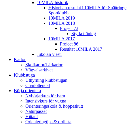
10MILA-historik
Historiska resultat i 10MILA för Snättringe
Sportklubb
10MILA 2019
10MILA 2018
Project 73
Styrketräning
10MILA 2017
Project 86
Resultat 10MILA 2017
Jukolan viesti
Kartor
Skolkartor/Lärkartor
Vägvalsarkivet
Klubbstuga
Uthyrning klubbstugan
Charlottendal
Börja orientera
Nybörjarkurs för barn
Intensivkurs för vuxna
Orienteringsskola & hoppeskutt
Naturpasset
Hittaut
Orienteringtips & ordlista