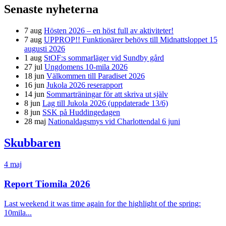
Senaste nyheterna
7 aug
Hösten 2026 – en höst full av aktiviteter!
7 aug
UPPROP!! Funktionärer behövs till Midnattsloppet 15
augusti 2026
1 aug
StOF:s sommarläger vid Sundby gård
27 jul
Ungdomens 10-mila 2026
18 jun
Välkommen till Paradiset 2026
16 jun
Jukola 2026 reserapport
14 jun
Sommarträningar för att skriva ut själv
8 jun
Lag till Jukola 2026 (uppdaterade 13/6)
8 jun
SSK på Huddingedagen
28 maj
Nationaldagsmys vid Charlottendal 6 juni
Skubbaren
4 maj
Report Tiomila 2026
Last weekend it was time again for the highlight of the spring:
10mila...