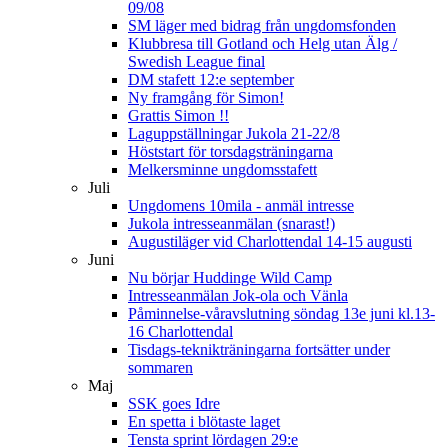
09/08
SM läger med bidrag från ungdomsfonden
Klubbresa till Gotland och Helg utan Älg /
Swedish League final
DM stafett 12:e september
Ny framgång för Simon!
Grattis Simon !!
Laguppställningar Jukola 21-22/8
Höststart för torsdagsträningarna
Melkersminne ungdomsstafett
Juli
Ungdomens 10mila - anmäl intresse
Jukola intresseanmälan (snarast!)
Augustiläger vid Charlottendal 14-15 augusti
Juni
Nu börjar Huddinge Wild Camp
Intresseanmälan Jok-ola och Vänla
Påminnelse-våravslutning söndag 13e juni kl.13-
16 Charlottendal
Tisdags-teknikträningarna fortsätter under
sommaren
Maj
SSK goes Idre
En spetta i blötaste laget
Tensta sprint lördagen 29:e