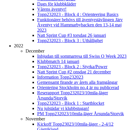
Dags för klubbkläder
Vårens äventyr!
Topp232023 - Block 4 : Orienteering Basics
Funktionärer behövs till äventyrstävlingen Järv
Äventyr vid Hammarbybacken den 13-14 maj
2023
Natt Sprint Cup #3 torsdag 26 januari
Topp232023 - Block 3 : Uthållighet
2022
December
Inbjudan till sommarresa till Swiss O Week 2023
Klubbmatch 14 januari
Topp232023 - Block 2 : Styrka/Power
Natt Sprint Cup #2 onsdag 21 december
Information Topp232023
Gemensamt firande av årets alla framgångar
Orientering Stockholm no.4 är nu publicerad
Reserapport Topp232023/10mila-läger
Årsunda/Storvik
Topp232023 - Block 1 : Startblocket
Nu julstädar vi klubbstugan!
PM Topp232023/10mila-läger Årsunda/Storvik
November
Kickoff Topp23023/10mila-läger - 2-4/12
Gästrikland