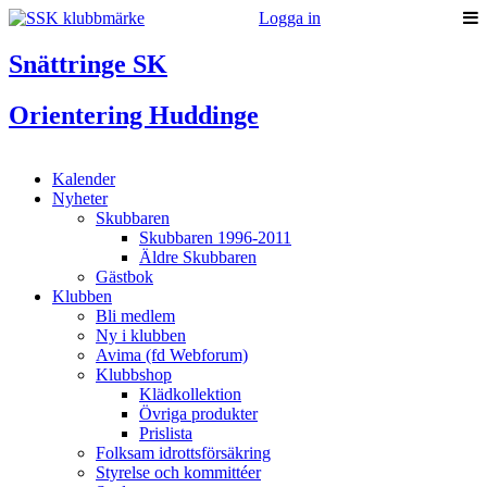
Logga in
Snättringe SK
Orientering Huddinge
Kalender
Nyheter
Skubbaren
Skubbaren 1996-2011
Äldre Skubbaren
Gästbok
Klubben
Bli medlem
Ny i klubben
Avima (fd Webforum)
Klubbshop
Klädkollektion
Övriga produkter
Prislista
Folksam idrottsförsäkring
Styrelse och kommittéer