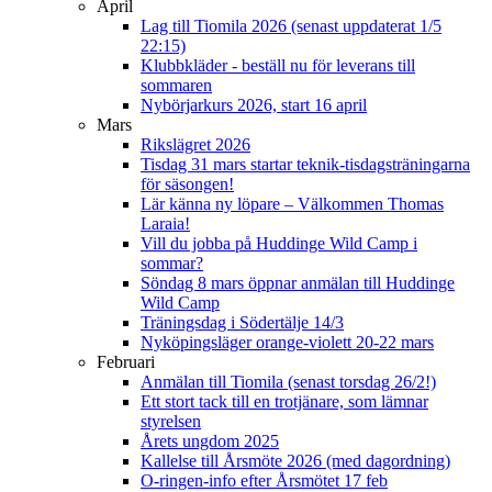
April
Lag till Tiomila 2026 (senast uppdaterat 1/5
22:15)
Klubbkläder - beställ nu för leverans till
sommaren
Nybörjarkurs 2026, start 16 april
Mars
Rikslägret 2026
Tisdag 31 mars startar teknik-tisdagsträningarna
för säsongen!
Lär känna ny löpare – Välkommen Thomas
Laraia!
Vill du jobba på Huddinge Wild Camp i
sommar?
Söndag 8 mars öppnar anmälan till Huddinge
Wild Camp
Träningsdag i Södertälje 14/3
Nyköpingsläger orange-violett 20-22 mars
Februari
Anmälan till Tiomila (senast torsdag 26/2!)
Ett stort tack till en trotjänare, som lämnar
styrelsen
Årets ungdom 2025
Kallelse till Årsmöte 2026 (med dagordning)
O-ringen-info efter Årsmötet 17 feb