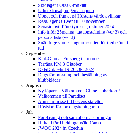
Skidläger i Orsa Grönklitt
Ullmaxförsäljningen är öppen
Uppåt och framåt på Höstens värdetävlingar
Resa/läger O-Event 8-10 november
Senaste nytt från styrelsen, oktober 2024
Info inför 25manna, laguppställning (ver 3) och
personallista (ver 3)
Snättringe vinner ungdomsserien för tredje året i
rad
September
Karl-Gunnar Forsberg till minne
Terräng KM 3 Oktober
DalaDubbeln 19-20 Okt 2024
Dags för provning och beställning av
klubbkläder
Augusti
Ny löpare – Välkommen Chloé Haberkorn!
Välkommen till Paradiset
Anmäl intresse till höstens stafetter
Höststart för torsdagsträningarna
Juli
Föreläsning och samtal om ätstörningar
Halvtid för Huddinge Wild Camp
JWOC 2024 in Czechia