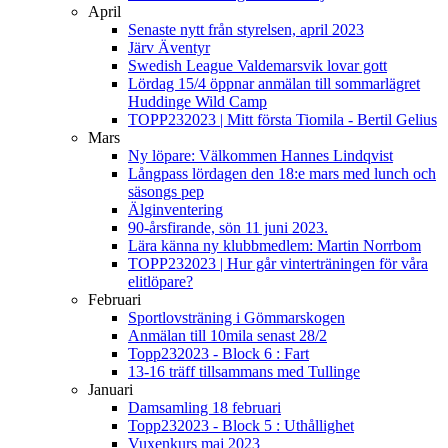
April
Senaste nytt från styrelsen, april 2023
Järv Äventyr
Swedish League Valdemarsvik lovar gott
Lördag 15/4 öppnar anmälan till sommarlägret
Huddinge Wild Camp
TOPP232023 | Mitt första Tiomila - Bertil Gelius
Mars
Ny löpare: Välkommen Hannes Lindqvist
Långpass lördagen den 18:e mars med lunch och
säsongs pep
Älginventering
90-årsfirande, sön 11 juni 2023.
Lära känna ny klubbmedlem: Martin Norrbom
TOPP232023 | Hur går vinterträningen för våra
elitlöpare?
Februari
Sportlovsträning i Gömmarskogen
Anmälan till 10mila senast 28/2
Topp232023 - Block 6 : Fart
13-16 träff tillsammans med Tullinge
Januari
Damsamling 18 februari
Topp232023 - Block 5 : Uthållighet
Vuxenkurs maj 2023