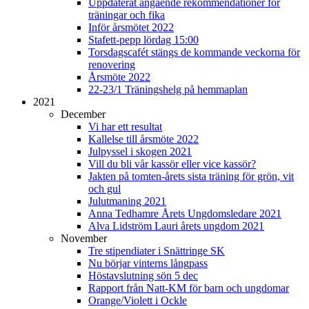
Uppdaterat angående rekommendationer för
träningar och fika
Inför årsmötet 2022
Stafett-pepp lördag 15:00
Torsdagscafét stängs de kommande veckorna för
renovering
Årsmöte 2022
22-23/1 Träningshelg på hemmaplan
2021
December
Vi har ett resultat
Kallelse till årsmöte 2022
Julpyssel i skogen 2021
Vill du bli vår kassör eller vice kassör?
Jakten på tomten-årets sista träning för grön, vit
och gul
Julutmaning 2021
Anna Tedhamre Årets Ungdomsledare 2021
Alva Lidström Lauri årets ungdom 2021
November
Tre stipendiater i Snättringe SK
Nu börjar vinterns långpass
Höstavslutning sön 5 dec
Rapport från Natt-KM för barn och ungdomar
Orange/Violett i Ockle