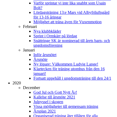
Varför sprintar vi inte lika snabbt som Usain
Bolt?
Lördagsträning 13:e Mars vid Albyfriluftsgård
för 13-16 åringar
Möjlighet att träna även för Vuxenmotion
Februari
Nya klubbkläder
Sprint i Ormkärr på lördag
Snättringe SK är nominerad till årets barn- och
ungdomsförening
Januari
Inför årsmötet
Årsmöte
Ny löpare: Välkommen Ludvig Lange!
Klartecken för träning utomhus från den 16
januari!
Fortsatt uppehåll i ungdomsträning till den 24/1
2020
December
God Jul och Gott Nytt År!
Kallelse till årsmöte 2021
Julpyssel i skogen
Vissa möjligheter till gemensam träning
Årsplan 2021
Organiserad träning åter tillåten för alla