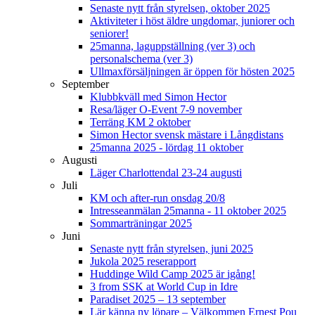
Senaste nytt från styrelsen, oktober 2025
Aktiviteter i höst äldre ungdomar, juniorer och
seniorer!
25manna, laguppställning (ver 3) och
personalschema (ver 3)
Ullmaxförsäljningen är öppen för hösten 2025
September
Klubbkväll med Simon Hector
Resa/läger O-Event 7-9 november
Terräng KM 2 oktober
Simon Hector svensk mästare i Långdistans
25manna 2025 - lördag 11 oktober
Augusti
Läger Charlottendal 23-24 augusti
Juli
KM och after-run onsdag 20/8
Intresseanmälan 25manna - 11 oktober 2025
Sommarträningar 2025
Juni
Senaste nytt från styrelsen, juni 2025
Jukola 2025 reserapport
Huddinge Wild Camp 2025 är igång!
3 from SSK at World Cup in Idre
Paradiset 2025 – 13 september
Lär känna ny löpare – Välkommen Ernest Pou