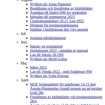
Nyfiken på: Jonas Pannagel
Beställning och försäljning av klubbkläder
Anmälan till Stafett DM 4:e september
Inbjudan till sommarresa 2023
Charlottendalsläger 20-21 Aug 2022
Höststart för torsdagsträningarna
Städdag i klubbstugan den 14:e augusti
Juli
Sommar-teknikträningar
Juni
Jukola- en reserapport
Spettaloppet 2022 - anmälan är öppnad
Lag till Jukola 18-19/6
Nyfiken på: Bertil Gelius
Maj
Sälen 2022
Lag till 10mila 2022 - med Snättringe PM
Nyfiken på: Sofia Persson
April
StOF Sommarläger för ungdomar 14-15 maj
Ågesta-Påminnelse-Anmäl senaste nu på torsdag
kväll 28e
Försäljning av klubbkläder vid torsdagsträningen
28/4