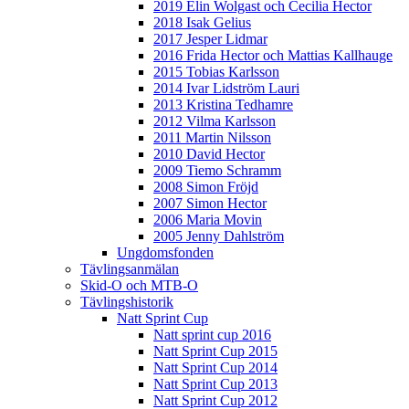
2019 Elin Wolgast och Cecilia Hector
2018 Isak Gelius
2017 Jesper Lidmar
2016 Frida Hector och Mattias Kallhauge
2015 Tobias Karlsson
2014 Ivar Lidström Lauri
2013 Kristina Tedhamre
2012 Vilma Karlsson
2011 Martin Nilsson
2010 David Hector
2009 Tiemo Schramm
2008 Simon Fröjd
2007 Simon Hector
2006 Maria Movin
2005 Jenny Dahlström
Ungdomsfonden
Tävlingsanmälan
Skid-O och MTB-O
Tävlingshistorik
Natt Sprint Cup
Natt sprint cup 2016
Natt Sprint Cup 2015
Natt Sprint Cup 2014
Natt Sprint Cup 2013
Natt Sprint Cup 2012