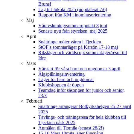
Bruns!
Lag till Jukola 2025 (uppdaterat 7/6)
Rapport från KM i inomhusorientering
Maj
Våravslutning/sommarupptakt 8 juni
Senaste nytt från styrelsen, maj 2025
April
Snättringe möter våren i Tjeckien
StOF:s sommarläger på Kärsön 17-18 maj
Riksläger och världscup: sommarläger/resor till
Idre
Mars
Vårstart för våra barn och ungdomar 3 april
Älgspillningsinventering
Läger för barn och ungdomar
Klubbshoppen är öppen
Teamdag inför säsongen för junior och senior,
23/3
Februari
Snättringe arrangerar Botkyrkahelgen 25-27 april
2025
Tävlings- och träningsresa för hela klubben till
Tjeckien påsk 2025
Anmälan till Tiomila (senast 28/2!)
15-16 Mars 10mila läger Finspång