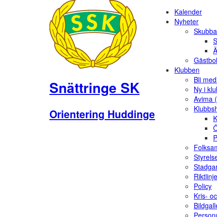
Kalender
Nyheter
Skubba
S
Ä
Gästbo
Klubben
Bli me
Snättringe SK
Ny i kl
Avima 
Klubbs
Orientering Huddinge
K
Ö
P
Folksam
Styrels
Stadga
Riktlinj
Policy
Kris- o
Bildgall
Person