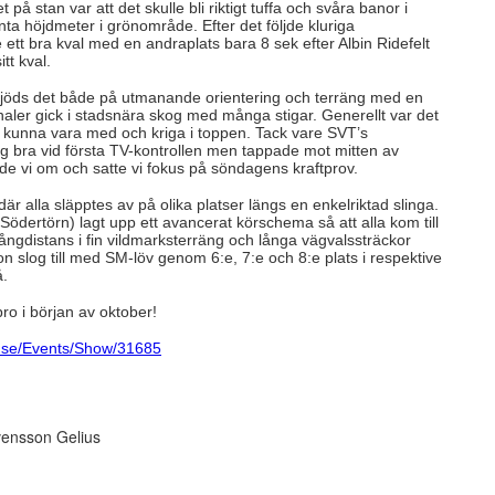
å stan var att det skulle bli riktigt tuffa och svåra banor i
nta höjdmeter i grönområde. Efter det följde kluriga
ett bra kval med en andraplats bara 8 sek efter Albin Ridefelt
tt kval.
bjöds det både på utmanande orientering och terräng med en
-finaler gick i stadsnära skog med många stigar. Generellt var det
 kunna vara med och kriga i toppen. Tack vare SVT’s
åg bra vid första TV-kontrollen men tappade mot mitten av
de vi om och satte vi fokus på söndagens kraftprov.
är alla släpptes av på olika platser längs en enkelriktad slinga.
ertörn) lagt upp ett avancerat körschema så att alla kom till
isk långdistans i fin vildmarksterräng och långa vägvalssträckor
n slog till med SM-löv genom 6:e, 7:e och 8:e plats i respektive
å.
ro i början av oktober!
ng.se/Events/Show/31685
vensson Gelius