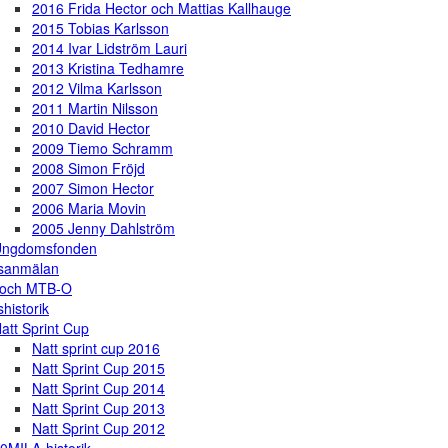
2016 Frida Hector och Mattias Kallhauge
2015 Tobias Karlsson
2014 Ivar Lidström Lauri
2013 Kristina Tedhamre
2012 Vilma Karlsson
2011 Martin Nilsson
2010 David Hector
2009 Tiemo Schramm
2008 Simon Fröjd
2007 Simon Hector
2006 Maria Movin
2005 Jenny Dahlström
Ungdomsfonden
gsanmälan
 och MTB-O
shistorik
att Sprint Cup
Natt sprint cup 2016
Natt Sprint Cup 2015
Natt Sprint Cup 2014
Natt Sprint Cup 2013
Natt Sprint Cup 2012