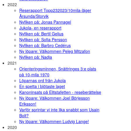
2022
Reserapport Topp232023/10mila-läger
Årsunda/Storvik
Nyfiken på: Jonas Pannagel
Jukola- en reserapport
Nyfiken på: Bertil Gelius
Nyfiken på: Sofia Persson
Nyfiken på: Barbro Cedérus
Ny löpare: Välkommen Peleg Mitzafon
Nyfiken på: Nadja
2021
Orienteringsminnen, Snättringes 3:e plats
på 10-mila 1970
Löparnas ord från Jukola
En spetta i blötaste laget
Kanoninsats på Elitstafetten - reseberättelse
Ny löpare: Välkommen Joel Börjesson
Eriksson!
Varför sprintar vi inte lika snabbt som Usain
Bolt?
Ny löpare: Välkommen Ludvig Lange!
2020