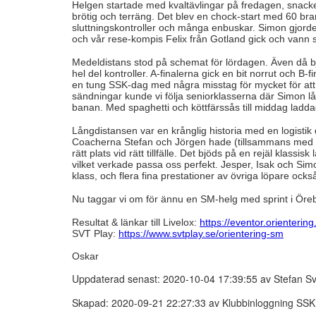
Helgen startade med kvaltävlingar på fredagen, snacket p
brötig och terräng. Det blev en chock-start med 60 bra
sluttningskontroller och många enbuskar. Simon gjorde 
och vår rese-kompis Felix från Gotland gick och vann si
Medeldistans stod på schemat för lördagen. Även då 
hel del kontroller. A-finalerna gick en bit norrut och B
en tung SSK-dag med några misstag för mycket för att
sändningar kunde vi följa seniorklasserna där Simon l
banan. Med spaghetti och köttfärssås till middag ladda
Långdistansen var en krånglig historia med en logistik d
Coacherna Stefan och Jörgen hade (tillsammans med Söd
rätt plats vid rätt tillfälle. Det bjöds på en rejäl klass
vilket verkade passa oss perfekt. Jesper, Isak och Simo
klass, och flera fina prestationer av övriga löpare ocks
Nu taggar vi om för ännu en SM-helg med sprint i Öreb
Resultat & länkar till Livelox:
https://eventor.orienteri
SVT Play:
https://www.svtplay.se/orientering-sm
Oskar
Uppdaterad senast: 2020-10-04 17:39:55 av Stefan S
Skapad: 2020-09-21 22:27:33 av Klubbinloggning SSK