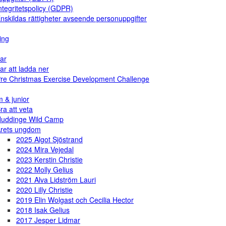
ntegritetspolicy (GDPR)
nskildas rättigheter avseende personuppgifter
ing
ar
ar att ladda ner
re Christmas Exercise Development Challenge
 & junior
ra att veta
uddinge Wild Camp
rets ungdom
2025 Algot Sjöstrand
2024 Mira Vejedal
2023 Kerstin Christie
2022 Molly Gelius
2021 Alva Lidström Lauri
2020 Lilly Christie
2019 Elin Wolgast och Cecilia Hector
2018 Isak Gelius
2017 Jesper Lidmar