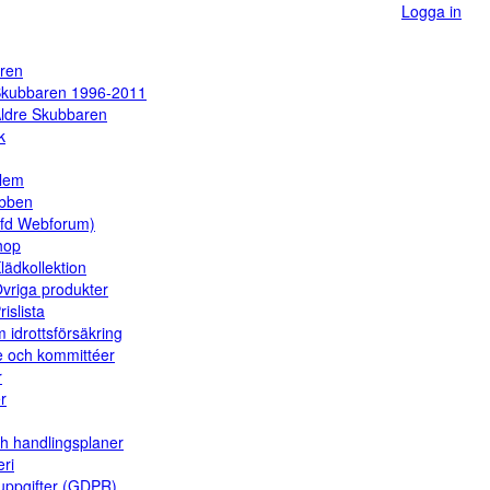
Logga in
ren
kubbaren 1996-2011
ldre Skubbaren
k
dlem
ubben
(fd Webforum)
hop
lädkollektion
vriga produkter
rislista
 idrottsförsäkring
e och kommittéer
r
er
ch handlingsplaner
eri
uppgifter (GDPR)