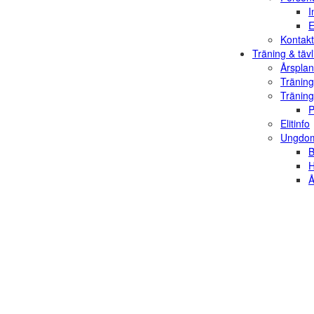
I
E
Kontakt
Träning & tävl
Årsplan
Träning
Träning
P
Elitinfo
Ungdom
B
H
Å