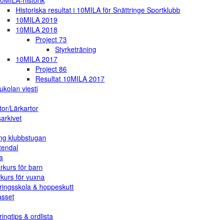
0MILA-historik
Historiska resultat i 10MILA för Snättringe Sportklubb
10MILA 2019
10MILA 2018
Project 73
Styrketräning
10MILA 2017
Project 86
Resultat 10MILA 2017
ukolan viesti
tor/Lärkartor
arkivet
ng klubbstugan
tendal
a
rkurs för barn
vkurs för vuxna
ringsskola & hoppeskutt
asset
ingtips & ordlista