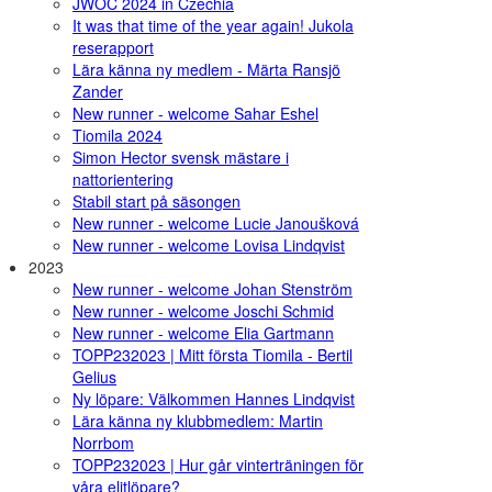
JWOC 2024 in Czechia
It was that time of the year again! Jukola
reserapport
Lära känna ny medlem - Märta Ransjö
Zander
New runner - welcome Sahar Eshel
Tiomila 2024
Simon Hector svensk mästare i
nattorientering
Stabil start på säsongen
New runner - welcome Lucie Janoušková
New runner - welcome Lovisa Lindqvist
2023
New runner - welcome Johan Stenström
New runner - welcome Joschi Schmid
New runner - welcome Elia Gartmann
TOPP232023 | Mitt första Tiomila - Bertil
Gelius
Ny löpare: Välkommen Hannes Lindqvist
Lära känna ny klubbmedlem: Martin
Norrbom
TOPP232023 | Hur går vinterträningen för
våra elitlöpare?