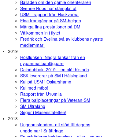
Balladen om den gamle orienteraren
Svenne Roos har stämplat ut
USM - rapport från Huskvarna
Fina framgångar på SM-helgen
Många fina prestationer på DM!
Välkommen in i flytet
Fredrik och Evelina två av klubbens nyaste
medlemmar!
2019
Höstlunken- Några tankar från en
nygammal banläggare
Daladubbeln 2019 – en blöt historia
SSK levererar på SM i Hälsingland
Kul på USM i Oskarshamn
Kul med mtbo!
Rapport från U10mila
Flera pallplaceringar på Veteran-SM
SM Ultralång
Seger i Måsenstafetten!
2018
Ungdomsfonden- ett stöd till dagens
ungdomar i Snättringe
En nybörjares bekännelser – eller, Jag ger