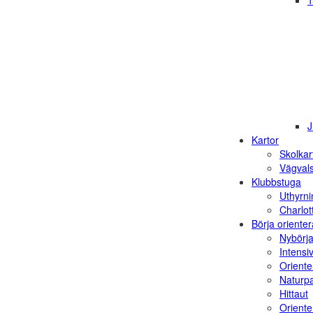
1
J
Kartor
Skolkar
Vägvals
Klubbstuga
Uthyrni
Charlot
Börja orienter
Nybörja
Intensi
Oriente
Naturp
Hittaut
Orienter