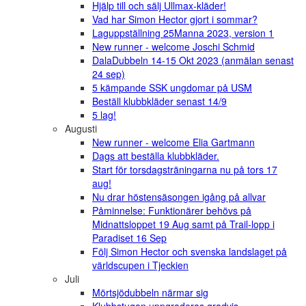
Hjälp till och sälj Ullmax-kläder!
Vad har Simon Hector gjort i sommar?
Laguppställning 25Manna 2023, version 1
New runner - welcome Joschi Schmid
DalaDubbeln 14-15 Okt 2023 (anmälan senast
24 sep)
5 kämpande SSK ungdomar på USM
Beställ klubbkläder senast 14/9
5 lag!
Augusti
New runner - welcome Elia Gartmann
Dags att beställa klubbkläder.
Start för torsdagsträningarna nu på tors 17
aug!
Nu drar höstensäsongen igång på allvar
Påminnelse: Funktionärer behövs på
Midnattsloppet 19 Aug samt på Trail-lopp i
Paradiset 16 Sep
Följ Simon Hector och svenska landslaget på
världscupen i Tjeckien
Juli
Mörtsjödubbeln närmar sig