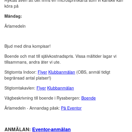
Ryktas även att det finns en microsprintkarta som vi kanske kan
köra på
Måndag:
Ärlamedeln
Bjud med dina kompisar!
Boende och mat till självkostnadspris. Vissa måltider lagar vi
tillsammans, andra äter vi ute.
Stigtomta Indoor:
Flyer
Klubbanmälan
(OBS, anmäl tidigt
begränsad antal platser!)
Stigtomtakavlen:
Flyer
Klubbanmälan
Vägbeskrivning till boende i Ryssbergen:
Boende
Ärlamedeln - Annandag påsk:
På Eventor
ANMÄLAN:
Eventor-anmälan