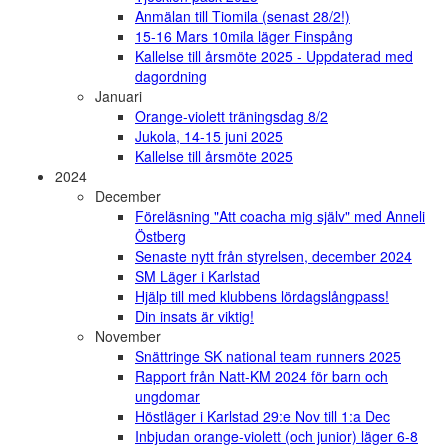
Anmälan till Tiomila (senast 28/2!)
15-16 Mars 10mila läger Finspång
Kallelse till årsmöte 2025 - Uppdaterad med
dagordning
Januari
Orange-violett träningsdag 8/2
Jukola, 14-15 juni 2025
Kallelse till årsmöte 2025
2024
December
Föreläsning "Att coacha mig själv" med Anneli
Östberg
Senaste nytt från styrelsen, december 2024
SM Läger i Karlstad
Hjälp till med klubbens lördagslångpass!
Din insats är viktig!
November
Snättringe SK national team runners 2025
Rapport från Natt-KM 2024 för barn och
ungdomar
Höstläger i Karlstad 29:e Nov till 1:a Dec
Inbjudan orange-violett (och junior) läger 6-8