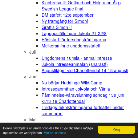
Klubbresa till Gotland och Helg utan Älg /
Swedish League final
DM stafett 12:e september
Ny framgång för Simon!
Grattis Simon !!
Laguppställningar Jukola 21-22/8
Höststart för torsdagsträningarna
Melkersminne ungdomsstafett
Juli
Ungdomens 10mila - anmäl intresse
Jukola intresseanmälan (snarast!)
Augustiläger vid Charlottendal 14-15 augusti
Juni
Nu börjar Huddinge Wild Camp
Intresseanmälan Jok-ola och Vänla
Påminnelse-våravslutning söndag 13e juni
kl.13-16 Charlottendal
Tisdags-teknikträningarna fortsätter under
sommaren
Maj
SSK goes Idre
Denna webbplats använder cookies för att ge dig bästa möjliga
Okej
En spetta i blötaste laget
upplevelse av webbplatsen.
Mer om cookies