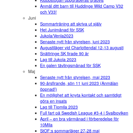
Klubbstugan uppgraderas gradvis
Anmäl ditt barn till Huddinge Wild Camp V32
och V33!
Juni
Sommarträning att skriva ut själv
Het Junimånad för SSK
Jukola/Venla2023
Senaste nytt från styrelsen, juni 2023
Augustiläger vid Charlottendal 12-13 augusti
Snättringe SK firade 90 år
Lag till Jukola 2023
En galen tävlingsmånad för SSK
Maj
Senaste nytt från styrelsen, maj 2023
90-årsfirande, sön 11 juni 2023 (Anmälan
öppnad!)
En möjlighet att knyta kontakt och samtidigt
göra en insats
Lag till Tiomila 2023
Full fart på Swedish League #3-4 i Svalboviken
April – en bra vårmånad i förberedelse för
10Mila
StOF:s sommarläger 27-28 maj