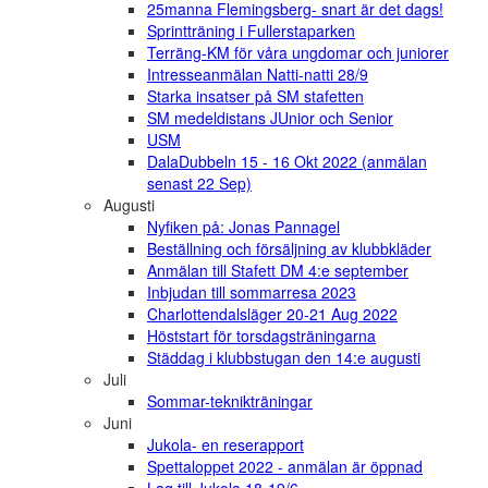
25manna Flemingsberg- snart är det dags!
Sprintträning i Fullerstaparken
Terräng-KM för våra ungdomar och juniorer
Intresseanmälan Natti-natti 28/9
Starka insatser på SM stafetten
SM medeldistans JUnior och Senior
USM
DalaDubbeln 15 - 16 Okt 2022 (anmälan
senast 22 Sep)
Augusti
Nyfiken på: Jonas Pannagel
Beställning och försäljning av klubbkläder
Anmälan till Stafett DM 4:e september
Inbjudan till sommarresa 2023
Charlottendalsläger 20-21 Aug 2022
Höststart för torsdagsträningarna
Städdag i klubbstugan den 14:e augusti
Juli
Sommar-teknikträningar
Juni
Jukola- en reserapport
Spettaloppet 2022 - anmälan är öppnad