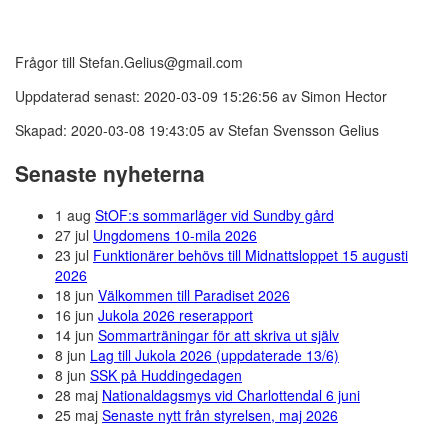
Frågor till Stefan.Gelius@gmail.com
Uppdaterad senast: 2020-03-09 15:26:56 av Simon Hector
Skapad: 2020-03-08 19:43:05 av Stefan Svensson Gelius
Senaste nyheterna
1 aug
StOF:s sommarläger vid Sundby gård
27 jul
Ungdomens 10-mila 2026
23 jul
Funktionärer behövs till Midnattsloppet 15 augusti
2026
18 jun
Välkommen till Paradiset 2026
16 jun
Jukola 2026 reserapport
14 jun
Sommarträningar för att skriva ut själv
8 jun
Lag till Jukola 2026 (uppdaterade 13/6)
8 jun
SSK på Huddingedagen
28 maj
Nationaldagsmys vid Charlottendal 6 juni
25 maj
Senaste nytt från styrelsen, maj 2026