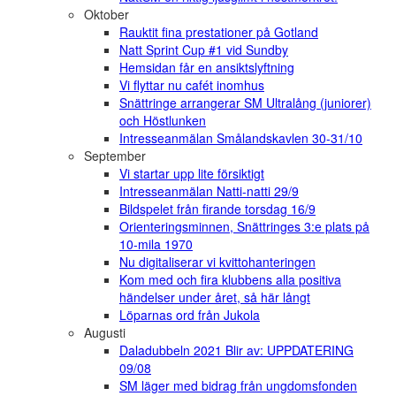
Oktober
Rauktit fina prestationer på Gotland
Natt Sprint Cup #1 vid Sundby
Hemsidan får en ansiktslyftning
Vi flyttar nu cafét inomhus
Snättringe arrangerar SM Ultralång (juniorer)
och Höstlunken
Intresseanmälan Smålandskavlen 30-31/10
September
Vi startar upp lite försiktigt
Intresseanmälan Natti-natti 29/9
Bildspelet från firande torsdag 16/9
Orienteringsminnen, Snättringes 3:e plats på
10-mila 1970
Nu digitaliserar vi kvittohanteringen
Kom med och fira klubbens alla positiva
händelser under året, så här långt
Löparnas ord från Jukola
Augusti
Daladubbeln 2021 Blir av: UPPDATERING
09/08
SM läger med bidrag från ungdomsfonden