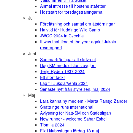
Välkommen till Paradiset
Anmäl intresse till höstens stafetter
Höststart för torsdagsträningarna
Juli
Föreläsning och samtal om ätstörningar
Halvtid för Huddinge Wild Camp
JWOC 2024 in Czechia
It was that time of the year again! Jukola
reserapport
Juni
Sommarträningar att skriva ut
Dag-KM medeldistans avgjort
Terje Rydén 1937-2024
Ett stort tack!
Lag till Jukola/Venla 2024
Senaste nytt från styrelsen, maj 2024
Maj
Lära känna ny medlem - Märta Ransjö Zander
Snättringe runs international
Avlysning för Natt-SM och Stafettligan
New runner - welcome Sahar Eshel
Tiomila 2024
Fix i klubbstugan lördag 18 maj