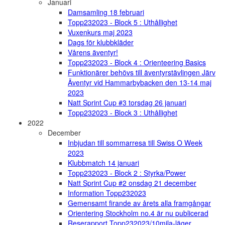
Januari
Damsamling 18 februari
Topp232023 - Block 5 : Uthållighet
Vuxenkurs maj 2023
Dags för klubbkläder
Vårens äventyr!
Topp232023 - Block 4 : Orienteering Basics
Funktionärer behövs till äventyrstävlingen Järv
Äventyr vid Hammarbybacken den 13-14 maj
2023
Natt Sprint Cup #3 torsdag 26 januari
Topp232023 - Block 3 : Uthållighet
2022
December
Inbjudan till sommarresa till Swiss O Week
2023
Klubbmatch 14 januari
Topp232023 - Block 2 : Styrka/Power
Natt Sprint Cup #2 onsdag 21 december
Information Topp232023
Gemensamt firande av årets alla framgångar
Orientering Stockholm no.4 är nu publicerad
Reserapport Topp232023/10mila-läger