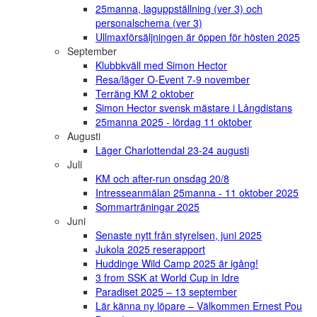
25manna, laguppställning (ver 3) och
personalschema (ver 3)
Ullmaxförsäljningen är öppen för hösten 2025
September
Klubbkväll med Simon Hector
Resa/läger O-Event 7-9 november
Terräng KM 2 oktober
Simon Hector svensk mästare i Långdistans
25manna 2025 - lördag 11 oktober
Augusti
Läger Charlottendal 23-24 augusti
Juli
KM och after-run onsdag 20/8
Intresseanmälan 25manna - 11 oktober 2025
Sommarträningar 2025
Juni
Senaste nytt från styrelsen, juni 2025
Jukola 2025 reserapport
Huddinge Wild Camp 2025 är igång!
3 from SSK at World Cup in Idre
Paradiset 2025 – 13 september
Lär känna ny löpare – Välkommen Ernest Pou