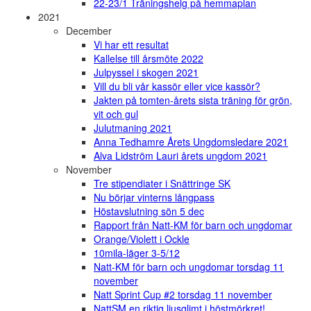
22-23/1 Träningshelg på hemmaplan
2021
December
Vi har ett resultat
Kallelse till årsmöte 2022
Julpyssel i skogen 2021
Vill du bli vår kassör eller vice kassör?
Jakten på tomten-årets sista träning för grön,
vit och gul
Julutmaning 2021
Anna Tedhamre Årets Ungdomsledare 2021
Alva Lidström Lauri årets ungdom 2021
November
Tre stipendiater i Snättringe SK
Nu börjar vinterns långpass
Höstavslutning sön 5 dec
Rapport från Natt-KM för barn och ungdomar
Orange/Violett i Ockle
10mila-läger 3-5/12
Natt-KM för barn och ungdomar torsdag 11
november
Natt Sprint Cup #2 torsdag 11 november
NattSM en riktig ljusglimt i höstmörkret!