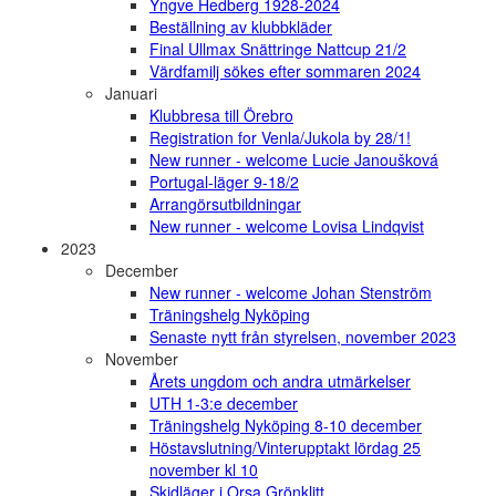
Yngve Hedberg 1928-2024
Beställning av klubbkläder
Final Ullmax Snättringe Nattcup 21/2
Värdfamilj sökes efter sommaren 2024
Januari
Klubbresa till Örebro
Registration for Venla/Jukola by 28/1!
New runner - welcome Lucie Janoušková
Portugal-läger 9-18/2
Arrangörsutbildningar
New runner - welcome Lovisa Lindqvist
2023
December
New runner - welcome Johan Stenström
Träningshelg Nyköping
Senaste nytt från styrelsen, november 2023
November
Årets ungdom och andra utmärkelser
UTH 1-3:e december
Träningshelg Nyköping 8-10 december
Höstavslutning/Vinterupptakt lördag 25
november kl 10
Skidläger i Orsa Grönklitt