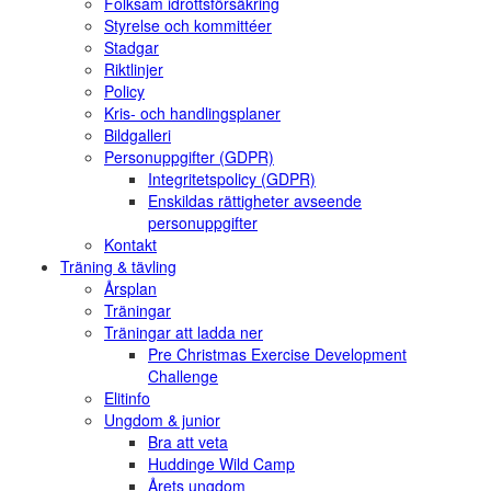
Folksam idrottsförsäkring
Styrelse och kommittéer
Stadgar
Riktlinjer
Policy
Kris- och handlingsplaner
Bildgalleri
Personuppgifter (GDPR)
Integritetspolicy (GDPR)
Enskildas rättigheter avseende
personuppgifter
Kontakt
Träning & tävling
Årsplan
Träningar
Träningar att ladda ner
Pre Christmas Exercise Development
Challenge
Elitinfo
Ungdom & junior
Bra att veta
Huddinge Wild Camp
Årets ungdom