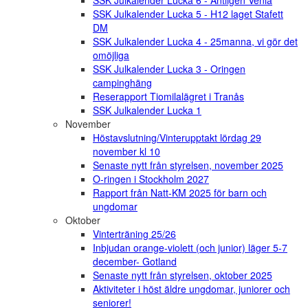
SSK Julkalender Lucka 6 - Äntligen Venla
SSK Julkalender Lucka 5 - H12 laget Stafett
DM
SSK Julkalender Lucka 4 - 25manna, vi gör det
omöjliga
SSK Julkalender Lucka 3 - Oringen
campinghäng
Reserapport Tiomilalägret i Tranås
SSK Julkalender Lucka 1
November
Höstavslutning/Vinterupptakt lördag 29
november kl 10
Senaste nytt från styrelsen, november 2025
O-ringen i Stockholm 2027
Rapport från Natt-KM 2025 för barn och
ungdomar
Oktober
Vinterträning 25/26
Inbjudan orange-violett (och junior) läger 5-7
december- Gotland
Senaste nytt från styrelsen, oktober 2025
Aktiviteter i höst äldre ungdomar, juniorer och
seniorer!