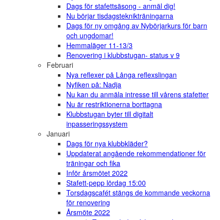
Dags för stafettsäsong - anmäl dig!
Nu börjar tisdagsteknikträningarna
Dags för ny omgång av Nybörjarkurs för barn
och ungdomar!
Hemmaläger 11-13/3
Renovering i klubbstugan- status v 9
Februari
Nya reflexer på Långa reflexslingan
Nyfiken på: Nadja
Nu kan du anmäla intresse till vårens stafetter
Nu är restriktionerna borttagna
Klubbstugan byter till digitalt
inpasseringssystem
Januari
Dags för nya klubbkläder?
Uppdaterat angående rekommendationer för
träningar och fika
Inför årsmötet 2022
Stafett-pepp lördag 15:00
Torsdagscafét stängs de kommande veckorna
för renovering
Årsmöte 2022