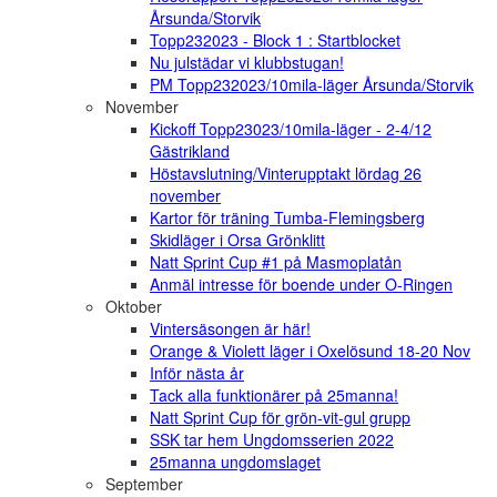
Årsunda/Storvik
Topp232023 - Block 1 : Startblocket
Nu julstädar vi klubbstugan!
PM Topp232023/10mila-läger Årsunda/Storvik
November
Kickoff Topp23023/10mila-läger - 2-4/12
Gästrikland
Höstavslutning/Vinterupptakt lördag 26
november
Kartor för träning Tumba-Flemingsberg
Skidläger i Orsa Grönklitt
Natt Sprint Cup #1 på Masmoplatån
Anmäl intresse för boende under O-Ringen
Oktober
Vintersäsongen är här!
Orange & Violett läger i Oxelösund 18-20 Nov
Inför nästa år
Tack alla funktionärer på 25manna!
Natt Sprint Cup för grön-vit-gul grupp
SSK tar hem Ungdomsserien 2022
25manna ungdomslaget
September