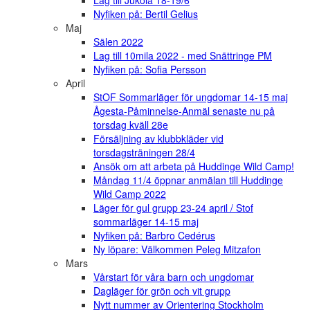
Lag till Jukola 18-19/6
Nyfiken på: Bertil Gelius
Maj
Sälen 2022
Lag till 10mila 2022 - med Snättringe PM
Nyfiken på: Sofia Persson
April
StOF Sommarläger för ungdomar 14-15 maj
Ågesta-Påminnelse-Anmäl senaste nu på
torsdag kväll 28e
Försäljning av klubbkläder vid
torsdagsträningen 28/4
Ansök om att arbeta på Huddinge Wild Camp!
Måndag 11/4 öppnar anmälan till Huddinge
Wild Camp 2022
Läger för gul grupp 23-24 april / Stof
sommarläger 14-15 maj
Nyfiken på: Barbro Cedérus
Ny löpare: Välkommen Peleg Mitzafon
Mars
Vårstart för våra barn och ungdomar
Dagläger för grön och vit grupp
Nytt nummer av Orientering Stockholm