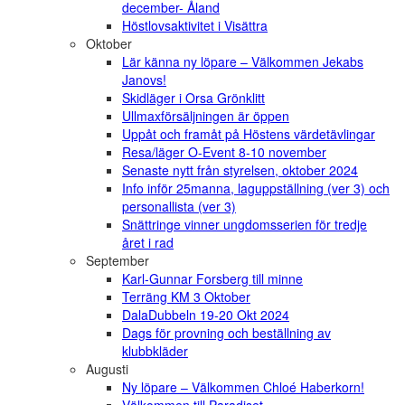
december- Åland
Höstlovsaktivitet i Visättra
Oktober
Lär känna ny löpare – Välkommen Jekabs
Janovs!
Skidläger i Orsa Grönklitt
Ullmaxförsäljningen är öppen
Uppåt och framåt på Höstens värdetävlingar
Resa/läger O-Event 8-10 november
Senaste nytt från styrelsen, oktober 2024
Info inför 25manna, laguppställning (ver 3) och
personallista (ver 3)
Snättringe vinner ungdomsserien för tredje
året i rad
September
Karl-Gunnar Forsberg till minne
Terräng KM 3 Oktober
DalaDubbeln 19-20 Okt 2024
Dags för provning och beställning av
klubbkläder
Augusti
Ny löpare – Välkommen Chloé Haberkorn!