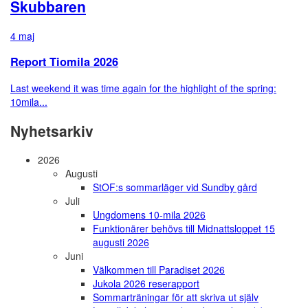
Skubbaren
4 maj
Report Tiomila 2026
Last weekend it was time again for the highlight of the spring:
10mila...
Nyhetsarkiv
2026
Augusti
StOF:s sommarläger vid Sundby gård
Juli
Ungdomens 10-mila 2026
Funktionärer behövs till Midnattsloppet 15
augusti 2026
Juni
Välkommen till Paradiset 2026
Jukola 2026 reserapport
Sommarträningar för att skriva ut själv