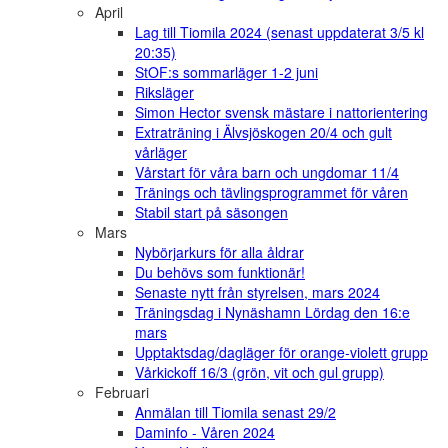
April
Lag till Tiomila 2024 (senast uppdaterat 3/5 kl
20:35)
StOF:s sommarläger 1-2 juni
Riksläger
Simon Hector svensk mästare i nattorientering
Extraträning i Älvsjöskogen 20/4 och gult
vårläger
Vårstart för våra barn och ungdomar 11/4
Tränings och tävlingsprogrammet för våren
Stabil start på säsongen
Mars
Nybörjarkurs för alla åldrar
Du behövs som funktionär!
Senaste nytt från styrelsen, mars 2024
Träningsdag i Nynäshamn Lördag den 16:e
mars
Upptaktsdag/dagläger för orange-violett grupp
Vårkickoff 16/3 (grön, vit och gul grupp)
Februari
Anmälan till Tiomila senast 29/2
Daminfo - Våren 2024