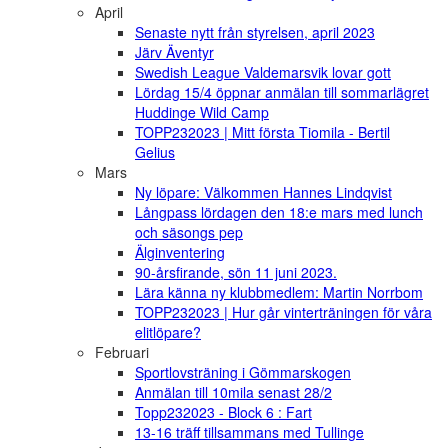
April
Senaste nytt från styrelsen, april 2023
Järv Äventyr
Swedish League Valdemarsvik lovar gott
Lördag 15/4 öppnar anmälan till sommarlägret
Huddinge Wild Camp
TOPP232023 | Mitt första Tiomila - Bertil
Gelius
Mars
Ny löpare: Välkommen Hannes Lindqvist
Långpass lördagen den 18:e mars med lunch
och säsongs pep
Älginventering
90-årsfirande, sön 11 juni 2023.
Lära känna ny klubbmedlem: Martin Norrbom
TOPP232023 | Hur går vinterträningen för våra
elitlöpare?
Februari
Sportlovsträning i Gömmarskogen
Anmälan till 10mila senast 28/2
Topp232023 - Block 6 : Fart
13-16 träff tillsammans med Tullinge