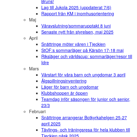
Bruns!
Lag till Jukola 2025 (uppdaterat 7/6)
Rapport från KM i inomhusorientering
Maj
Våravslutning/sommarupptakt 8 juni
Senaste nytt från styrelsen, maj 2025
April
Snättringe möter våren i Tjeckien
StOF:s sommarläger på Kärsön 17-18 maj
Riksläger och världscup: sommarläger/resor till
Idre
Mars
Vårstart för våra barn och ungdomar 3 april
Älgspillningsinventering
Läger för barn och ungdomar
Klubbshoppen är öppen
Teamdag inför säsongen för junior och senior,
23/3
Februari
Snättringe arrangerar Botkyrkahelgen 25-27
april 2025
Tävlings- och träningsresa för hela klubben till
Tjeckien påsk 2025