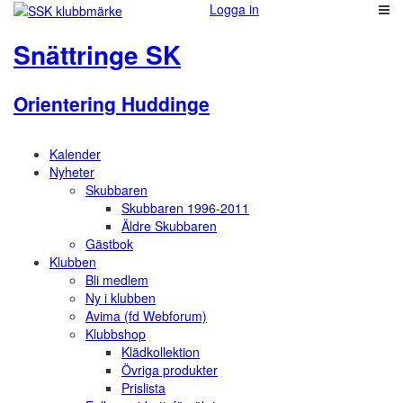
Logga in
Snättringe SK
Orientering Huddinge
Kalender
Nyheter
Skubbaren
Skubbaren 1996-2011
Äldre Skubbaren
Gästbok
Klubben
Bli medlem
Ny i klubben
Avima (fd Webforum)
Klubbshop
Klädkollektion
Övriga produkter
Prislista