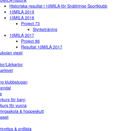
0MILA-historik
Historiska resultat i 10MILA för Snättringe Sportklubb
10MILA 2019
10MILA 2018
Project 73
Styrketräning
10MILA 2017
Project 86
Resultat 10MILA 2017
ukolan viesti
tor/Lärkartor
arkivet
ng klubbstugan
tendal
a
rkurs för barn
vkurs för vuxna
ringsskola & hoppeskutt
asset
ingtips & ordlista