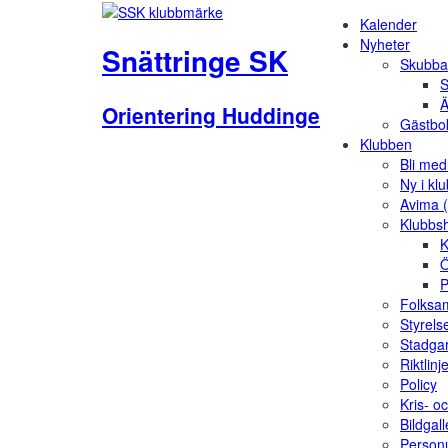
Kalender
Nyheter
Snättringe SK
Skubba
S
Ä
Orientering Huddinge
Gästbo
Klubben
Bli me
Ny i kl
Avima 
Klubbs
K
Ö
P
Folksam
Styrels
Stadga
Riktlinj
Policy
Kris- o
Bildgall
Person