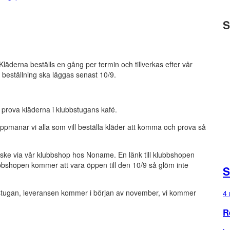
S
Kläderna beställs en gång per termin och tillverkas efter vår
h beställning ska läggas senast 10/9.
t prova kläderna i klubbstugans kafé.
pmanar vi alla som vill beställa kläder att komma och prova så
er ske via vår klubbshop hos Noname. En länk till klubbshopen
ubbshopen kommer att vara öppen till den 10/9 så glöm inte
S
stugan, leveransen kommer i början av november, vi kommer
4 
R