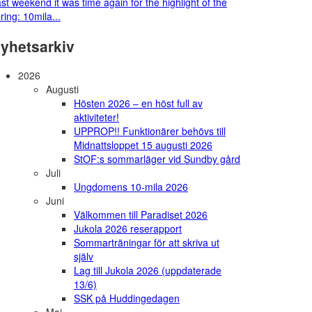
st weekend it was time again for the highlight of the
ring: 10mila...
yhetsarkiv
2026
Augusti
Hösten 2026 – en höst full av
aktiviteter!
UPPROP!! Funktionärer behövs till
Midnattsloppet 15 augusti 2026
StOF:s sommarläger vid Sundby gård
Juli
Ungdomens 10-mila 2026
Juni
Välkommen till Paradiset 2026
Jukola 2026 reserapport
Sommarträningar för att skriva ut
själv
Lag till Jukola 2026 (uppdaterade
13/6)
SSK på Huddingedagen