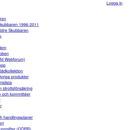
Logga in
ren
kubbaren 1996-2011
ldre Skubbaren
k
dlem
ubben
(fd Webforum)
hop
lädkollektion
vriga produkter
rislista
 idrottsförsäkring
e och kommittéer
r
er
ch handlingsplaner
eri
uppgifter (GDPR)