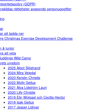
ntegritetspolicy (GDPR)
nskildas rättigheter avseende personuppgifter
ing
ar
ar att ladda ner
re Christmas Exercise Development Challenge
 & junior
ra att veta
uddinge Wild Camp
rets ungdom
2025 Algot Sjöstrand
2024 Mira Vejedal
2023 Kerstin Christie
2022 Molly Gelius
2021 Alva Lidström Lauri
2020 Lilly Christie
2019 Elin Wolgast och Cecilia Hector
2018 Isak Gelius
2017 Jesper Lidmar