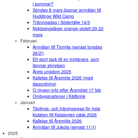
i sommar?
Söndag 8 mars öppnar anmälan till
Huddinge Wild Camp
Träningsdag i Södertälje 14/3
Nyköpingsläger orange-violett 20-22
mars
Februari
Anmälan till Tiomila (senast torsdag
26/2!)
Ett stort tack till en trotjänare, som
lämnar styrelsen
Årets ungdom 2025
Kallelse till Årsmöte 2026 (med
dagordning)
O-ringen-info efter Årsmötet 17 feb
Ombyggnationer i Källbrink
Januari
Tävlings- och träningsresa för hela
klubben till Katalonien påsk 2026
Kallelse till Årsmöte 2026
Anmälan till Jukola (senast 11/1)
2025