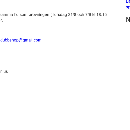
La
sp
och samma tid som provningen (Torsdag 31/8 och 7/9 kl 18.15-
N
r.
kklubbshop@gmail.com
nius