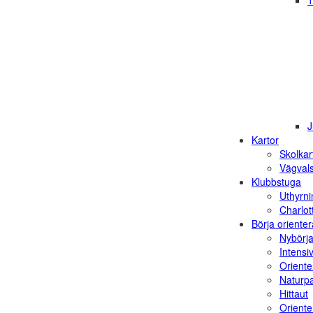
1
J
Kartor
Skolkar
Vägvals
Klubbstuga
Uthyrni
Charlot
Börja orienter
Nybörja
Intensi
Oriente
Naturp
Hittaut
Orienter