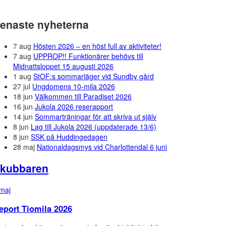
enaste nyheterna
7 aug
Hösten 2026 – en höst full av aktiviteter!
7 aug
UPPROP!! Funktionärer behövs till
Midnattsloppet 15 augusti 2026
1 aug
StOF:s sommarläger vid Sundby gård
27 jul
Ungdomens 10-mila 2026
18 jun
Välkommen till Paradiset 2026
16 jun
Jukola 2026 reserapport
14 jun
Sommarträningar för att skriva ut själv
8 jun
Lag till Jukola 2026 (uppdaterade 13/6)
8 jun
SSK på Huddingedagen
28 maj
Nationaldagsmys vid Charlottendal 6 juni
kubbaren
maj
eport Tiomila 2026