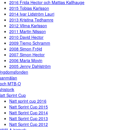
2016 Frida Hector och Mattias Kallhauge
2015 Tobias Karlsson
2014 Ivar Lidström Lauri
2013 Kristina Tedhamre
2012 Vilma Karlsson
2011 Martin Nilsson
2010 David Hector
2009 Tiemo Schramm
2008 Simon Fröjd
2007 Simon Hector
2006 Maria Movin
2005 Jenny Dahlström
Ungdomsfonden
gsanmälan
 och MTB-O
shistorik
att Sprint Cup
Natt sprint cup 2016
Natt Sprint Cup 2015
Natt Sprint Cup 2014
Natt Sprint Cup 2013
Natt Sprint Cup 2012