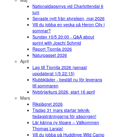
Maj
Nationaldagsmys vid Charlottendal 6
juni
Senaste nytt från styrelsen, maj 2026
Vill du jobba en vecka på Heron City i
sommar?
Sunday 10/5 20:00 - Q&A about
sprint with Joschi Schmid
Report Tiomila 2026
Naturpasset 2026
April
Lag till Tiomila 2026 (senast
uppdaterat 1/5 22:15)
Klubbkläder - beställ nu för leverans
till sommaren
Nybörjarkurs 2026, start 16 april
Mars
Rikslägret 2026
Tisdag 31 mars startar teknik-
tisdagsträningarna för säsongen!
Lär känna ny löpare – Välkommen
Thomas Laraia!
Vill du jobba på Huddinge Wild Camp