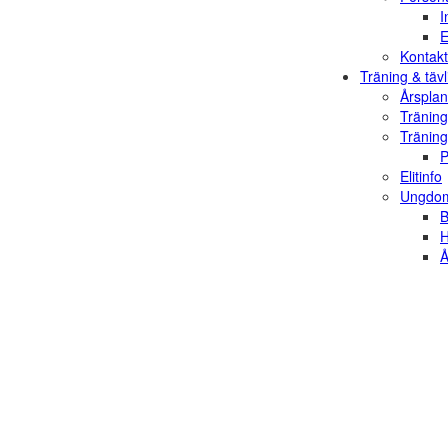
I
E
Kontakt
Träning & tävl
Årsplan
Träning
Träning
P
Elitinfo
Ungdom
B
H
Å