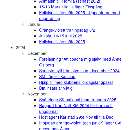
Anmälan till Tiomila (senast 28/2!)
15-16 Mars 10mila läger Finspång
Kallelse till årsmöte 2025 - Uppdaterad med
dagordning
Januari
Orange-violett träningsdag 8/2
Jukola, 14-15 juni 2025
Kallelse till årsmöte 2025
2024
December
Föreläsning "Att coacha mig själv" med Anneli
Östberg
Senaste nytt från styrelsen, december 2024
SM Läger i Karlstad
Hjälp till med klubbens lördagslångpass!
Din insats är viktig!
November
Snättringe SK national team runners 2025
Rapport från Natt-KM 2024 för barn och
ungdomar
Höstläger i Karlstad 29:e Nov till 1:a Dec
Inbjudan orange-violett (och junior) läger 6-8
december- Åland