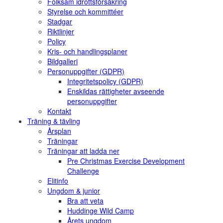
Folksam idrottsförsäkring
Styrelse och kommittéer
Stadgar
Riktlinjer
Policy
Kris- och handlingsplaner
Bildgalleri
Personuppgifter (GDPR)
Integritetspolicy (GDPR)
Enskildas rättigheter avseende
personuppgifter
Kontakt
Träning & tävling
Årsplan
Träningar
Träningar att ladda ner
Pre Christmas Exercise Development
Challenge
Elitinfo
Ungdom & junior
Bra att veta
Huddinge Wild Camp
Årets ungdom