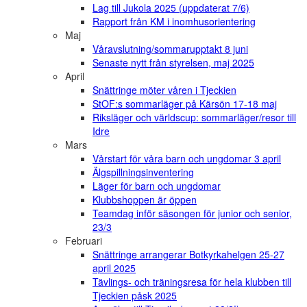
Lag till Jukola 2025 (uppdaterat 7/6)
Rapport från KM i inomhusorientering
Maj
Våravslutning/sommarupptakt 8 juni
Senaste nytt från styrelsen, maj 2025
April
Snättringe möter våren i Tjeckien
StOF:s sommarläger på Kärsön 17-18 maj
Riksläger och världscup: sommarläger/resor till
Idre
Mars
Vårstart för våra barn och ungdomar 3 april
Älgspillningsinventering
Läger för barn och ungdomar
Klubbshoppen är öppen
Teamdag inför säsongen för junior och senior,
23/3
Februari
Snättringe arrangerar Botkyrkahelgen 25-27
april 2025
Tävlings- och träningsresa för hela klubben till
Tjeckien påsk 2025