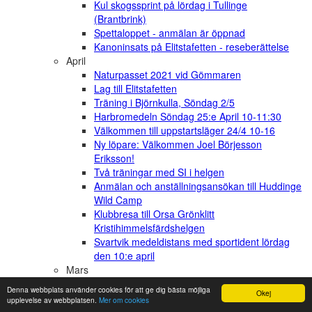
Kul skogssprint på lördag i Tullinge
(Brantbrink)
Spettaloppet - anmälan är öppnad
Kanoninsats på Elitstafetten - reseberättelse
April
Naturpasset 2021 vid Gömmaren
Lag till Elitstafetten
Träning i Björnkulla, Söndag 2/5
Harbromedeln Söndag 25:e April 10-11:30
Välkommen till uppstartsläger 24/4 10-16
Ny löpare: Välkommen Joel Börjesson
Eriksson!
Två träningar med SI i helgen
Anmälan och anställningsansökan till Huddinge
Wild Camp
Klubbresa till Orsa Grönklitt
Kristihimmelsfärdshelgen
Svartvik medeldistans med sportident lördag
den 10:e april
Mars
Påskorientering för hela klubben
Denna webbplats använder cookies för att ge dig bästa möjliga
Okej
Årets barn- och ungdomsförening i Stockholm
upplevelse av webbplatsen.
Mer om cookies
är Snättringe SK!