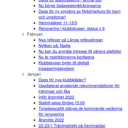
Nu börjar tisdagsteknikträningarna
Dags för ny omgång av Nybörjarkurs för barn
och ungdomar!
Hemmaläger 11-13/3
Renovering i klubbstugan- status v 9
Februari
Nya reflexer på Långa reflexslingan
Nyfiken på: Nadja
Nu kan du anmäla intresse till vårens stafetter
Nu är restriktionerna borttagna
Klubbstugan byter till digitalt
inpasseringssystem
Januari
Dags för nya klubbkläder?
Uppdaterat angående rekommendationer för
träningar och fika
Inför årsmötet 2022
Stafett-pepp lördag 15:00
Torsdagscafét stängs de kommande veckorna
för renovering
Årsmöte 2022
22-23/1 Träningshelg på hemmaplan