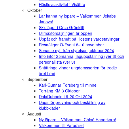
Höstlovsaktivitet i Visättra
Oktober
Lär känna ny löpare – Välkommen Jekabs
Janovs!
Skidläger i Orsa Grönklitt
Ullmaxförsäljningen är öppen
Uppåt och framåt på Höstens värdetävlingar
Resa/läger O-Event 8-10 november
Senaste nytt från styrelsen, oktober 2024
Info inför 25manna, laguppställning (ver 3) och
personallista (ver 3)
Snättringe vinner ungdomsserien för tredje
året i rad
September
Karl-Gunnar Forsberg till minne
Terräng KM 3 Oktober
DalaDubbeln 19-20 Okt 2024
Dags för provning och beställning av
klubbkläder
Augusti
Ny löpare – Välkommen Chloé Haberkorn!
Välkommen till Paradiset