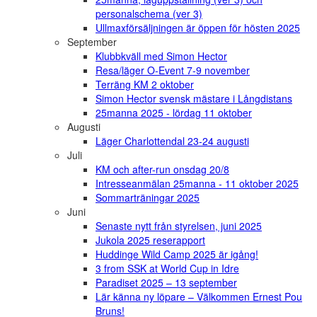
personalschema (ver 3)
Ullmaxförsäljningen är öppen för hösten 2025
September
Klubbkväll med Simon Hector
Resa/läger O-Event 7-9 november
Terräng KM 2 oktober
Simon Hector svensk mästare i Långdistans
25manna 2025 - lördag 11 oktober
Augusti
Läger Charlottendal 23-24 augusti
Juli
KM och after-run onsdag 20/8
Intresseanmälan 25manna - 11 oktober 2025
Sommarträningar 2025
Juni
Senaste nytt från styrelsen, juni 2025
Jukola 2025 reserapport
Huddinge Wild Camp 2025 är igång!
3 from SSK at World Cup in Idre
Paradiset 2025 – 13 september
Lär känna ny löpare – Välkommen Ernest Pou
Bruns!