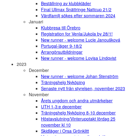
Beställning av klubbkläder
Final Ullmax Snättringe Nattcup 21/2
Värdfamilj sökes efter sommaren 2024
Januari
Klubbresa till Örebro
Registration for Venla/Jukola by 28/1!
New runner - welcome Lucie Janoušková
Portugal-läger 9-18/2
Arrangörsutbildningar
New runner - welcome Lovisa Lindqvist
2023
December
New runner - welcome Johan Stenström
Träningshelg Nyköping
Senaste nytt från styrelsen, november 2023
November
Årets ungdom och andra utmärkelser
UTH 1-3:e december
Träningshelg Nyköping 8-10 december
Höstavslutning/Vinterupptakt lördag 25
november kl 10
Skidläger i Orsa Grönklitt