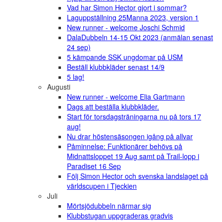
Vad har Simon Hector gjort i sommar?
Laguppställning 25Manna 2023, version 1
New runner - welcome Joschi Schmid
DalaDubbeln 14-15 Okt 2023 (anmälan senast
24 sep)
5 kämpande SSK ungdomar på USM
Beställ klubbkläder senast 14/9
5 lag!
Augusti
New runner - welcome Elia Gartmann
Dags att beställa klubbkläder.
Start för torsdagsträningarna nu på tors 17
aug!
Nu drar höstensäsongen igång på allvar
Påminnelse: Funktionärer behövs på
Midnattsloppet 19 Aug samt på Trail-lopp i
Paradiset 16 Sep
Följ Simon Hector och svenska landslaget på
världscupen i Tjeckien
Juli
Mörtsjödubbeln närmar sig
Klubbstugan uppgraderas gradvis