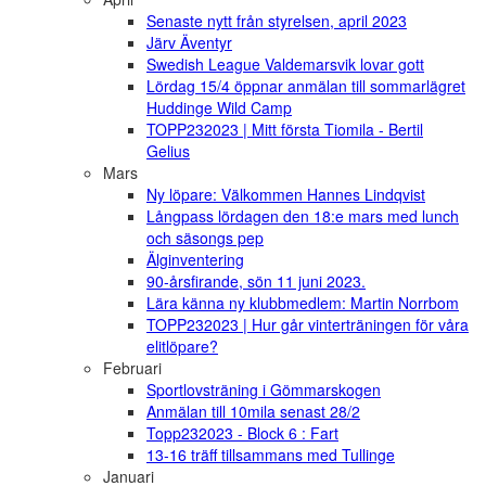
Senaste nytt från styrelsen, april 2023
Järv Äventyr
Swedish League Valdemarsvik lovar gott
Lördag 15/4 öppnar anmälan till sommarlägret
Huddinge Wild Camp
TOPP232023 | Mitt första Tiomila - Bertil
Gelius
Mars
Ny löpare: Välkommen Hannes Lindqvist
Långpass lördagen den 18:e mars med lunch
och säsongs pep
Älginventering
90-årsfirande, sön 11 juni 2023.
Lära känna ny klubbmedlem: Martin Norrbom
TOPP232023 | Hur går vinterträningen för våra
elitlöpare?
Februari
Sportlovsträning i Gömmarskogen
Anmälan till 10mila senast 28/2
Topp232023 - Block 6 : Fart
13-16 träff tillsammans med Tullinge
Januari