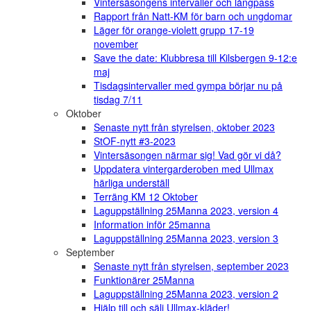
Vintersäsongens intervaller och långpass
Rapport från Natt-KM för barn och ungdomar
Läger för orange-violett grupp 17-19
november
Save the date: Klubbresa till Kilsbergen 9-12:e
maj
Tisdagsintervaller med gympa börjar nu på
tisdag 7/11
Oktober
Senaste nytt från styrelsen, oktober 2023
StOF-nytt #3-2023
Vintersäsongen närmar sig! Vad gör vi då?
Uppdatera vintergarderoben med Ullmax
härliga underställ
Terräng KM 12 Oktober
Laguppställning 25Manna 2023, version 4
Information inför 25manna
Laguppställning 25Manna 2023, version 3
September
Senaste nytt från styrelsen, september 2023
Funktionärer 25Manna
Laguppställning 25Manna 2023, version 2
Hjälp till och sälj Ullmax-kläder!