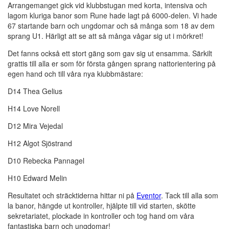
Arrangemanget gick vid klubbstugan med korta, intensiva och
lagom kluriga banor som Rune hade lagt på 6000-delen. Vi hade
67 startande barn och ungdomar och så många som 18 av dem
sprang U1. Härligt att se att så många vågar sig ut i mörkret!
Det fanns också ett stort gäng som gav sig ut ensamma. Särkilt
grattis till alla er som för första gången sprang nattorientering på
egen hand och till våra nya klubbmästare:
D14 Thea Gelius
H14 Love Norell
D12 Mira Vejedal
H12 Algot Sjöstrand
D10 Rebecka Pannagel
H10 Edward Melin
Resultatet och sträcktiderna hittar ni på
Eventor
. Tack till alla som
la banor, hängde ut kontroller, hjälpte till vid starten, skötte
sekretariatet, plockade in kontroller och tog hand om våra
fantastiska barn och ungdomar!