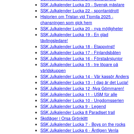
SSK Julkalender Lucka 23 - Svensk mästare
SSK Julkalender Lucka 22 - spontanidrott
Historien om Tristan vid Tiomila 2025 -
chansningen som gick hem
SSK Julkalender Lucka 20 - nya möjligheter
SSK Julkalender Lucka 19 - En glad
tävlingsledare!
SSK Julkalender Lucka 18 - Etappvinst!
SSK Julkalender Lucka 17 - Finlandsbåten
SSK Julkalender Lucka 16 - Förstaårsjunior
SSK Julkalender Lucka 15 - tre löpare på
världskuppen
SSK Julkalender Lucka 14 - Vår kassör Anders
SSK Julkalender Lucka 13 - I dag är det Lucia!
SSK Julkalender Lucka 12 -Nya Gömmaren!
SSK Julkalender Lucka 11 - USM für alle
SSK Julkalender Lucka 10 - Ungdomsserien
SSK Julkalender Lucka 9 - Legend
SSK Julkalender Lucka 8 Paradiset trail
Skidläger i Orsa Grönklitt
SSK Julkalender Lucka 7 - Boys on the rocks
SSK Julkalender Lucka 6 - Äntligen Venla