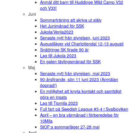
Anmäl ditt barn till Huddinge Wild Camp V32
och V33!
Juni
Sommarträning att skriva ut själv
Het Junimånad för SSK
Jukola/Venla2023
Senaste nytt från styrelsen, juni 2023
Augustiläger vid Charlottendal 12-13 augusti
Snättringe SK firade 90 år
Lag till Jukola 2023
En galen tävlingsmånad för SSK
Maj
Senaste nytt från styrelsen, maj 2023
90-årsfirande, sön 11 juni 2023 (Anmälan
öppnad!)
En möjlighet att knyta kontakt och samtidigt
göra en insats
Lag till Tiomila 2023
Full fart på Swedish League #3-4 i Svalboviken
April – en bra vårmånad i förberedelse för
10Mila
StOF:s sommarläger 27-28 maj
April