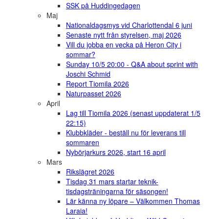
SSK på Huddingedagen
Maj
Nationaldagsmys vid Charlottendal 6 juni
Senaste nytt från styrelsen, maj 2026
Vill du jobba en vecka på Heron City i
sommar?
Sunday 10/5 20:00 - Q&A about sprint with
Joschi Schmid
Report Tiomila 2026
Naturpasset 2026
April
Lag till Tiomila 2026 (senast uppdaterat 1/5
22:15)
Klubbkläder - beställ nu för leverans till
sommaren
Nybörjarkurs 2026, start 16 april
Mars
Rikslägret 2026
Tisdag 31 mars startar teknik-
tisdagsträningarna för säsongen!
Lär känna ny löpare – Välkommen Thomas
Laraia!