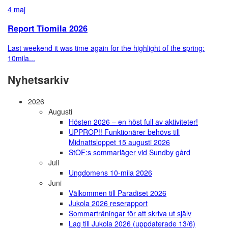
4 maj
Report Tiomila 2026
Last weekend it was time again for the highlight of the spring:
10mila...
Nyhetsarkiv
2026
Augusti
Hösten 2026 – en höst full av aktiviteter!
UPPROP!! Funktionärer behövs till
Midnattsloppet 15 augusti 2026
StOF:s sommarläger vid Sundby gård
Juli
Ungdomens 10-mila 2026
Juni
Välkommen till Paradiset 2026
Jukola 2026 reserapport
Sommarträningar för att skriva ut själv
Lag till Jukola 2026 (uppdaterade 13/6)