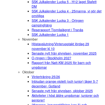
SSK Julkalender Lucka 5 - H12 laget Stafett
DM
SSK Julkalender Lucka 4 - 25manna, vi gör det
omöjliga
SSK Julkalender Lucka 3 - Oringen
campinghäng
Reserapport Tiomilalägret i Tranås
SSK Julkalender Lucka 1
November
Höstavslutning/Vinterupptakt lördag 29
november kl 10
Senaste nytt från styrelsen, november 2025
O-ringen i Stockholm 2027
Rapport från Natt-KM 2025 för barn och
ungdomar
Oktober
Vinterträning 25/26
Inbjudan orange-violett (och junior) läger 5-7
december- Gotland
Senaste nytt från styrelsen, oktober 2025
Aktiviteter i höst äldre ungdomar, juniorer och
seniorer!
25manna, laguppställning (ver 3) och