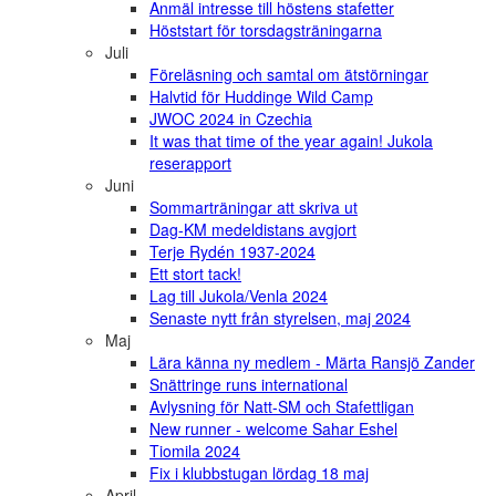
Anmäl intresse till höstens stafetter
Höststart för torsdagsträningarna
Juli
Föreläsning och samtal om ätstörningar
Halvtid för Huddinge Wild Camp
JWOC 2024 in Czechia
It was that time of the year again! Jukola
reserapport
Juni
Sommarträningar att skriva ut
Dag-KM medeldistans avgjort
Terje Rydén 1937-2024
Ett stort tack!
Lag till Jukola/Venla 2024
Senaste nytt från styrelsen, maj 2024
Maj
Lära känna ny medlem - Märta Ransjö Zander
Snättringe runs international
Avlysning för Natt-SM och Stafettligan
New runner - welcome Sahar Eshel
Tiomila 2024
Fix i klubbstugan lördag 18 maj
April