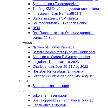
Sprintträning i Fullerstaparken
Terräng-KM för våra ungdomar och juniorer
Intresseanmälan Natti-natti 28/9
Starka insatser på SM stafetten
SM medeldistans JUnior och Senior
USM
DalaDubbeln 15 - 16 Okt 2022 (anmälan
senast 22 Sep)
Augusti
Nyfiken på: Jonas Pannagel
Beställning och försäljning av klubbkläder
Anmälan till Stafett DM 4:e september
Inbjudan till sommarresa 2023
Charlottendalsläger 20-21 Aug 2022
Höststart för torsdagsträningarna
Städdag i klubbstugan den 14:e augusti
Juli
Sommar-teknikträningar
Juni
Jukola- en reserapport
Spettaloppet 2022 - anmälan är öppnad
Lag till Jukola 18-19/6