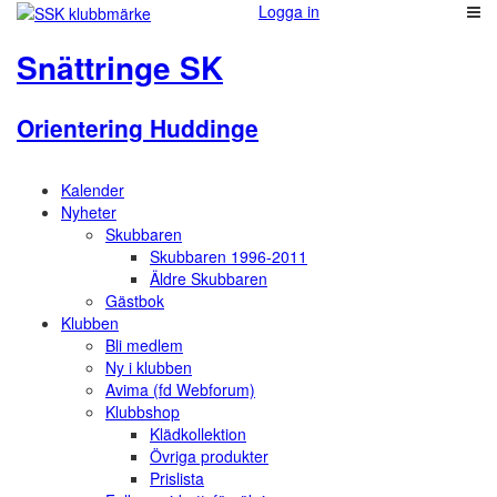
Logga in
Snättringe SK
Orientering Huddinge
Kalender
Nyheter
Skubbaren
Skubbaren 1996-2011
Äldre Skubbaren
Gästbok
Klubben
Bli medlem
Ny i klubben
Avima (fd Webforum)
Klubbshop
Klädkollektion
Övriga produkter
Prislista