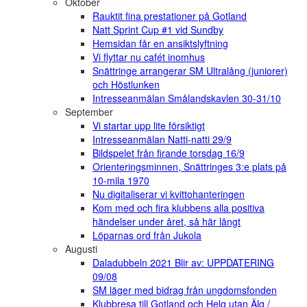
Oktober
Rauktit fina prestationer på Gotland
Natt Sprint Cup #1 vid Sundby
Hemsidan får en ansiktslyftning
Vi flyttar nu cafét inomhus
Snättringe arrangerar SM Ultralång (juniorer)
och Höstlunken
Intresseanmälan Smålandskavlen 30-31/10
September
Vi startar upp lite försiktigt
Intresseanmälan Natti-natti 29/9
Bildspelet från firande torsdag 16/9
Orienteringsminnen, Snättringes 3:e plats på
10-mila 1970
Nu digitaliserar vi kvittohanteringen
Kom med och fira klubbens alla positiva
händelser under året, så här långt
Löparnas ord från Jukola
Augusti
Daladubbeln 2021 Blir av: UPPDATERING
09/08
SM läger med bidrag från ungdomsfonden
Klubbresa till Gotland och Helg utan Älg /