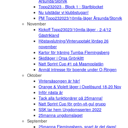
Årsunda/Storvik
Topp232023 - Block 1 : Startblocket
Nu julstädar vi klubbstugan!
PM Topp232023/10mila-läger Årsunda/Storvik
November
Kickoff Topp23023/10mila-läger - 2-4/12
Gästrikland
Höstavslutning/Vinterupptakt lördag 26
november
Kartor för träning Tumba-Flemingsberg
Skidläger i Orsa Grönklitt
Natt Sprint Cup #1 på Masmoplatån
Anmäl intresse för boende under O-Ringen
Oktober
Vintersäsongen är här!
Orange & Violett läger i Oxelösund 18-20 Nov
Inför nästa år
Tack alla funktionärer på 25manna!
Natt Sprint Cup för grön-vit-gul grupp
SSK tar hem Ungdomsserien 2022
25manna ungdomslaget
September
25manna Flemingsberg- snart är det dags!