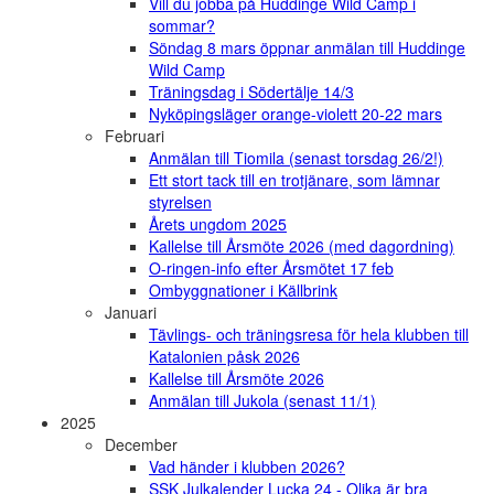
Vill du jobba på Huddinge Wild Camp i
sommar?
Söndag 8 mars öppnar anmälan till Huddinge
Wild Camp
Träningsdag i Södertälje 14/3
Nyköpingsläger orange-violett 20-22 mars
Februari
Anmälan till Tiomila (senast torsdag 26/2!)
Ett stort tack till en trotjänare, som lämnar
styrelsen
Årets ungdom 2025
Kallelse till Årsmöte 2026 (med dagordning)
O-ringen-info efter Årsmötet 17 feb
Ombyggnationer i Källbrink
Januari
Tävlings- och träningsresa för hela klubben till
Katalonien påsk 2026
Kallelse till Årsmöte 2026
Anmälan till Jukola (senast 11/1)
2025
December
Vad händer i klubben 2026?
SSK Julkalender Lucka 24 - Olika är bra