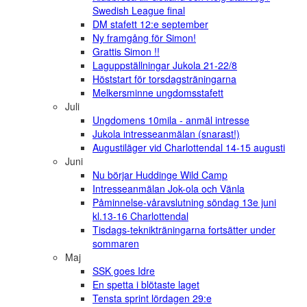
Swedish League final
DM stafett 12:e september
Ny framgång för Simon!
Grattis Simon !!
Laguppställningar Jukola 21-22/8
Höststart för torsdagsträningarna
Melkersminne ungdomsstafett
Juli
Ungdomens 10mila - anmäl intresse
Jukola intresseanmälan (snarast!)
Augustiläger vid Charlottendal 14-15 augusti
Juni
Nu börjar Huddinge Wild Camp
Intresseanmälan Jok-ola och Vänla
Påminnelse-våravslutning söndag 13e juni
kl.13-16 Charlottendal
Tisdags-teknikträningarna fortsätter under
sommaren
Maj
SSK goes Idre
En spetta i blötaste laget
Tensta sprint lördagen 29:e