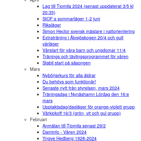
Lag till Tiomila 2024 (senast uppdaterat 3/5 kl
20:35)
StOF:s sommarläger 1-2 juni
Riksläger
Simon Hector svensk mästare i nattorientering
Extraträning i Älvsjöskogen 20/4 och gult
vårläger
Vårstart för våra barn och ungdomar 11/4
Tränings och tävlingsprogrammet för våren
Stabil start på säsongen
Mars
Nybörjarkurs för alla åldrar
Du behövs som funktionär!
Senaste nytt från styrelsen, mars 2024
Träningsdag i Nynäshamn Lördag den 16:e
mars
Upptaktsdag/dagläger för orange-violett grupp
Vårkickoff 16/3 (grön, vit och gul grupp)
Februari
Anmälan till Tiomila senast 29/2
Daminfo - Våren 2024
Yngve Hedberg 1928-2024