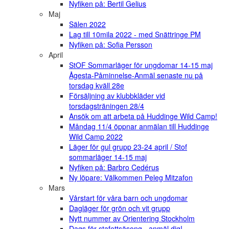
Nyfiken på: Bertil Gelius
Maj
Sälen 2022
Lag till 10mila 2022 - med Snättringe PM
Nyfiken på: Sofia Persson
April
StOF Sommarläger för ungdomar 14-15 maj
Ågesta-Påminnelse-Anmäl senaste nu på
torsdag kväll 28e
Försäljning av klubbkläder vid
torsdagsträningen 28/4
Ansök om att arbeta på Huddinge Wild Camp!
Måndag 11/4 öppnar anmälan till Huddinge
Wild Camp 2022
Läger för gul grupp 23-24 april / Stof
sommarläger 14-15 maj
Nyfiken på: Barbro Cedérus
Ny löpare: Välkommen Peleg Mitzafon
Mars
Vårstart för våra barn och ungdomar
Dagläger för grön och vit grupp
Nytt nummer av Orientering Stockholm
Dags för stafettsäsong - anmäl dig!