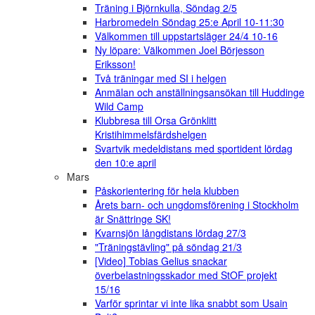
Träning i Björnkulla, Söndag 2/5
Harbromedeln Söndag 25:e April 10-11:30
Välkommen till uppstartsläger 24/4 10-16
Ny löpare: Välkommen Joel Börjesson
Eriksson!
Två träningar med SI i helgen
Anmälan och anställningsansökan till Huddinge
Wild Camp
Klubbresa till Orsa Grönklitt
Kristihimmelsfärdshelgen
Svartvik medeldistans med sportident lördag
den 10:e april
Mars
Påskorientering för hela klubben
Årets barn- och ungdomsförening i Stockholm
är Snättringe SK!
Kvarnsjön långdistans lördag 27/3
"Träningstävling" på söndag 21/3
[Video] Tobias Gelius snackar
överbelastningsskador med StOF projekt
15/16
Varför sprintar vi inte lika snabbt som Usain