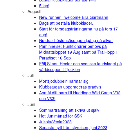
5 lag!
Augusti
New runner - welcome Elia Gartmann
Dags att beställa klubbkläder.
Start för torsdagsträningarna nu på tors 17
aug!
Nu drar höstensäsongen igång på allvar
Påminnelse: Funktionärer behövs på
Midnattsloppet 19 Aug samt på Trail-lopp i
Paradiset 16 Sep
Följ Simon Hector och svenska landslaget på
världscupen i Tjeckien
Juli
Mörtsjödubbeln närmar sig
Klubbstugan uppgraderas gradvis
Anmäl ditt barn till Huddinge Wild Camp V32
och V33!
Juni
Sommarträning att skriva ut själv
Het Junimånad för SSK
Jukola/Venla2023
Senaste nytt från styrelsen, juni 2023