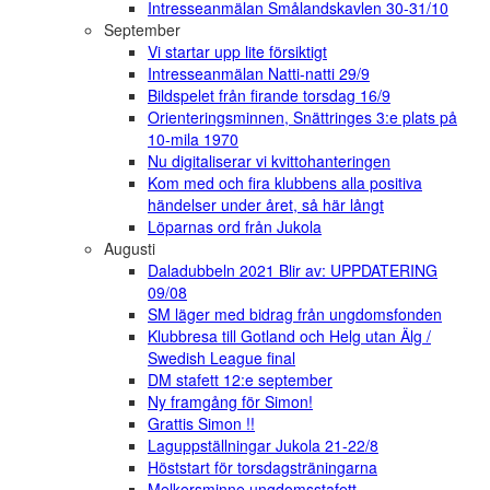
Intresseanmälan Smålandskavlen 30-31/10
September
Vi startar upp lite försiktigt
Intresseanmälan Natti-natti 29/9
Bildspelet från firande torsdag 16/9
Orienteringsminnen, Snättringes 3:e plats på
10-mila 1970
Nu digitaliserar vi kvittohanteringen
Kom med och fira klubbens alla positiva
händelser under året, så här långt
Löparnas ord från Jukola
Augusti
Daladubbeln 2021 Blir av: UPPDATERING
09/08
SM läger med bidrag från ungdomsfonden
Klubbresa till Gotland och Helg utan Älg /
Swedish League final
DM stafett 12:e september
Ny framgång för Simon!
Grattis Simon !!
Laguppställningar Jukola 21-22/8
Höststart för torsdagsträningarna
Melkersminne ungdomsstafett