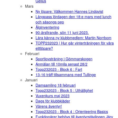
Gelius
Mars
Ny löpare: Välkommen Hannes Lindqvist
Långpass lördagen den 18:e mars med lunch
och säsongs pep
Älginventering
90-årsfirande, sön 11 juni 2023.
Lära känna ny klubbmedlem: Martin Norrbom
TOPP232023 | Hur går vinterträningen för våra
elitlöpare?
Februari
Sportlovsträning i Gömmarskogen
Anmälan till 10mila senast 28/2
Topp232023 - Block 6 : Fart
13-16 träff tillsammans med Tullinge
Januari
Damsamling 18 februari
Topp232023 - Block 5 : Uthållighet
Vuxenkurs maj 2023
Dags för klubbkläder
Vårens äventyr!
Topp232023 - Block 4 : Orienteering Basics
Funktionärer behövs till äventyrstävlingen Järv