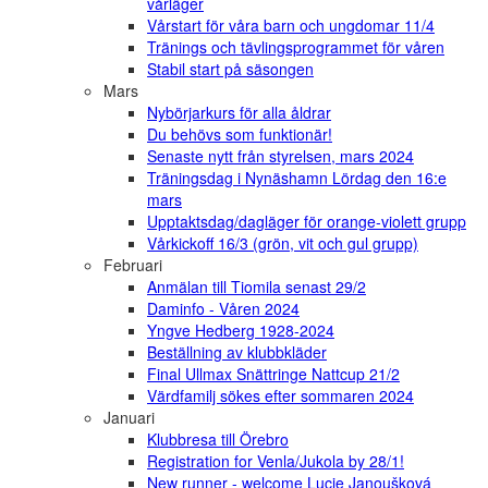
vårläger
Vårstart för våra barn och ungdomar 11/4
Tränings och tävlingsprogrammet för våren
Stabil start på säsongen
Mars
Nybörjarkurs för alla åldrar
Du behövs som funktionär!
Senaste nytt från styrelsen, mars 2024
Träningsdag i Nynäshamn Lördag den 16:e
mars
Upptaktsdag/dagläger för orange-violett grupp
Vårkickoff 16/3 (grön, vit och gul grupp)
Februari
Anmälan till Tiomila senast 29/2
Daminfo - Våren 2024
Yngve Hedberg 1928-2024
Beställning av klubbkläder
Final Ullmax Snättringe Nattcup 21/2
Värdfamilj sökes efter sommaren 2024
Januari
Klubbresa till Örebro
Registration for Venla/Jukola by 28/1!
New runner - welcome Lucie Janoušková