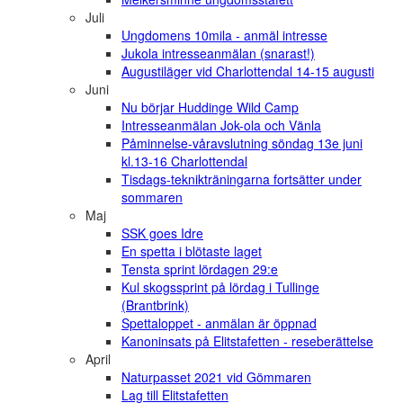
Juli
Ungdomens 10mila - anmäl intresse
Jukola intresseanmälan (snarast!)
Augustiläger vid Charlottendal 14-15 augusti
Juni
Nu börjar Huddinge Wild Camp
Intresseanmälan Jok-ola och Vänla
Påminnelse-våravslutning söndag 13e juni
kl.13-16 Charlottendal
Tisdags-teknikträningarna fortsätter under
sommaren
Maj
SSK goes Idre
En spetta i blötaste laget
Tensta sprint lördagen 29:e
Kul skogssprint på lördag i Tullinge
(Brantbrink)
Spettaloppet - anmälan är öppnad
Kanoninsats på Elitstafetten - reseberättelse
April
Naturpasset 2021 vid Gömmaren
Lag till Elitstafetten