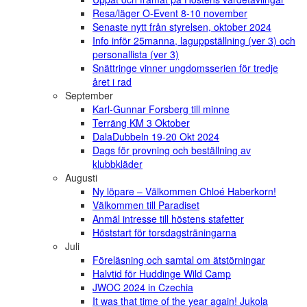
Resa/läger O-Event 8-10 november
Senaste nytt från styrelsen, oktober 2024
Info inför 25manna, laguppställning (ver 3) och
personallista (ver 3)
Snättringe vinner ungdomsserien för tredje
året i rad
September
Karl-Gunnar Forsberg till minne
Terräng KM 3 Oktober
DalaDubbeln 19-20 Okt 2024
Dags för provning och beställning av
klubbkläder
Augusti
Ny löpare – Välkommen Chloé Haberkorn!
Välkommen till Paradiset
Anmäl intresse till höstens stafetter
Höststart för torsdagsträningarna
Juli
Föreläsning och samtal om ätstörningar
Halvtid för Huddinge Wild Camp
JWOC 2024 in Czechia
It was that time of the year again! Jukola