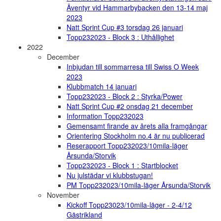
Äventyr vid Hammarbybacken den 13-14 maj
2023
Natt Sprint Cup #3 torsdag 26 januari
Topp232023 - Block 3 : Uthållighet
2022
December
Inbjudan till sommarresa till Swiss O Week
2023
Klubbmatch 14 januari
Topp232023 - Block 2 : Styrka/Power
Natt Sprint Cup #2 onsdag 21 december
Information Topp232023
Gemensamt firande av årets alla framgångar
Orientering Stockholm no.4 är nu publicerad
Reserapport Topp232023/10mila-läger
Årsunda/Storvik
Topp232023 - Block 1 : Startblocket
Nu julstädar vi klubbstugan!
PM Topp232023/10mila-läger Årsunda/Storvik
November
Kickoff Topp23023/10mila-läger - 2-4/12
Gästrikland