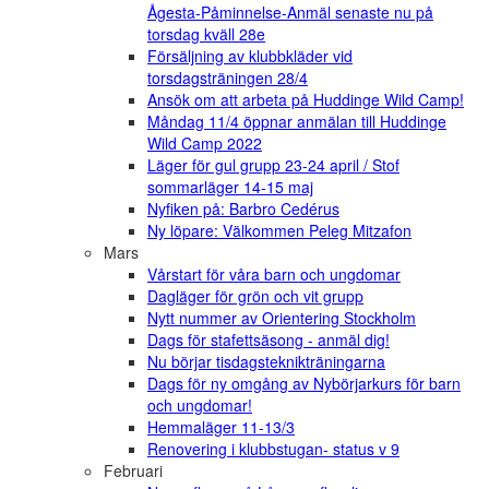
Ågesta-Påminnelse-Anmäl senaste nu på
torsdag kväll 28e
Försäljning av klubbkläder vid
torsdagsträningen 28/4
Ansök om att arbeta på Huddinge Wild Camp!
Måndag 11/4 öppnar anmälan till Huddinge
Wild Camp 2022
Läger för gul grupp 23-24 april / Stof
sommarläger 14-15 maj
Nyfiken på: Barbro Cedérus
Ny löpare: Välkommen Peleg Mitzafon
Mars
Vårstart för våra barn och ungdomar
Dagläger för grön och vit grupp
Nytt nummer av Orientering Stockholm
Dags för stafettsäsong - anmäl dig!
Nu börjar tisdagsteknikträningarna
Dags för ny omgång av Nybörjarkurs för barn
och ungdomar!
Hemmaläger 11-13/3
Renovering i klubbstugan- status v 9
Februari