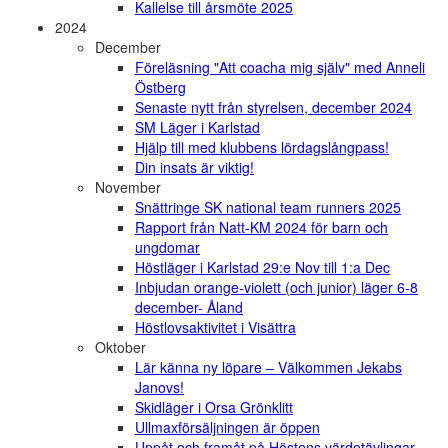
Kallelse till årsmöte 2025
2024
December
Föreläsning "Att coacha mig själv" med Anneli
Östberg
Senaste nytt från styrelsen, december 2024
SM Läger i Karlstad
Hjälp till med klubbens lördagslångpass!
Din insats är viktig!
November
Snättringe SK national team runners 2025
Rapport från Natt-KM 2024 för barn och
ungdomar
Höstläger i Karlstad 29:e Nov till 1:a Dec
Inbjudan orange-violett (och junior) läger 6-8
december- Åland
Höstlovsaktivitet i Visättra
Oktober
Lär känna ny löpare – Välkommen Jekabs
Janovs!
Skidläger i Orsa Grönklitt
Ullmaxförsäljningen är öppen
Uppåt och framåt på Höstens värdetävlingar