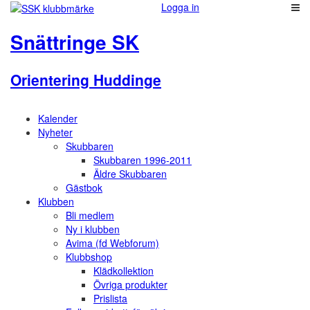
Logga in
Snättringe SK
Orientering Huddinge
Kalender
Nyheter
Skubbaren
Skubbaren 1996-2011
Äldre Skubbaren
Gästbok
Klubben
Bli medlem
Ny i klubben
Avima (fd Webforum)
Klubbshop
Klädkollektion
Övriga produkter
Prislista