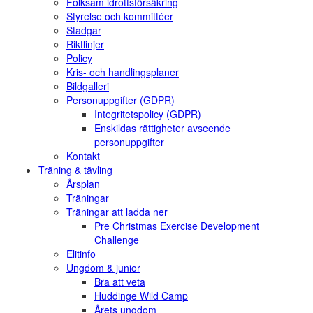
Folksam idrottsförsäkring
Styrelse och kommittéer
Stadgar
Riktlinjer
Policy
Kris- och handlingsplaner
Bildgalleri
Personuppgifter (GDPR)
Integritetspolicy (GDPR)
Enskildas rättigheter avseende
personuppgifter
Kontakt
Träning & tävling
Årsplan
Träningar
Träningar att ladda ner
Pre Christmas Exercise Development
Challenge
Elitinfo
Ungdom & junior
Bra att veta
Huddinge Wild Camp
Årets ungdom