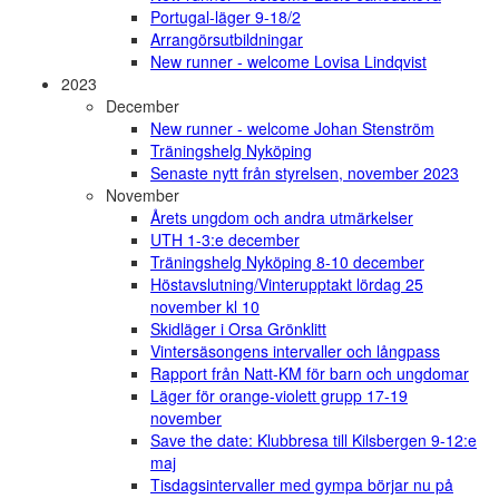
Portugal-läger 9-18/2
Arrangörsutbildningar
New runner - welcome Lovisa Lindqvist
2023
December
New runner - welcome Johan Stenström
Träningshelg Nyköping
Senaste nytt från styrelsen, november 2023
November
Årets ungdom och andra utmärkelser
UTH 1-3:e december
Träningshelg Nyköping 8-10 december
Höstavslutning/Vinterupptakt lördag 25
november kl 10
Skidläger i Orsa Grönklitt
Vintersäsongens intervaller och långpass
Rapport från Natt-KM för barn och ungdomar
Läger för orange-violett grupp 17-19
november
Save the date: Klubbresa till Kilsbergen 9-12:e
maj
Tisdagsintervaller med gympa börjar nu på