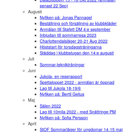
senast 22 Sep)
Augusti
Nyfiken på: Jonas Pannagel
Beställning och försäljning av klubbkläder
Anmälan till Stafett DM 4:e september
Inbjudan till sommarresa 2023
Charlottendalsläger 20-21 Aug 2022
Höststart för torsdagsträningarna
Städdag i klubbstugan den 14:e augusti
Juli
Sommar-teknikträningar
Juni
Jukola- en reserapport
Spettaloppet 2022 - anmälan är öppnad
Lag till Jukola 18-19/6
Nyfiken på: Bertil Gelius
Maj
Sälen 2022
Lag till 10mila 2022 - med Snättringe PM
Nyfiken på: Sofia Persson
April
StOF Sommarläger för ungdomar 14-15 maj