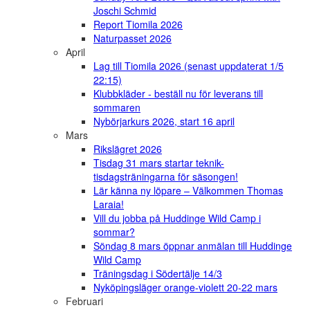
Joschi Schmid
Report Tiomila 2026
Naturpasset 2026
April
Lag till Tiomila 2026 (senast uppdaterat 1/5
22:15)
Klubbkläder - beställ nu för leverans till
sommaren
Nybörjarkurs 2026, start 16 april
Mars
Rikslägret 2026
Tisdag 31 mars startar teknik-
tisdagsträningarna för säsongen!
Lär känna ny löpare – Välkommen Thomas
Laraia!
Vill du jobba på Huddinge Wild Camp i
sommar?
Söndag 8 mars öppnar anmälan till Huddinge
Wild Camp
Träningsdag i Södertälje 14/3
Nyköpingsläger orange-violett 20-22 mars
Februari