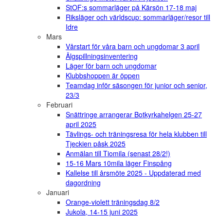
StOF:s sommarläger på Kärsön 17-18 maj
Riksläger och världscup: sommarläger/resor till
Idre
Mars
Vårstart för våra barn och ungdomar 3 april
Älgspillningsinventering
Läger för barn och ungdomar
Klubbshoppen är öppen
Teamdag inför säsongen för junior och senior,
23/3
Februari
Snättringe arrangerar Botkyrkahelgen 25-27
april 2025
Tävlings- och träningsresa för hela klubben till
Tjeckien påsk 2025
Anmälan till Tiomila (senast 28/2!)
15-16 Mars 10mila läger Finspång
Kallelse till årsmöte 2025 - Uppdaterad med
dagordning
Januari
Orange-violett träningsdag 8/2
Jukola, 14-15 juni 2025