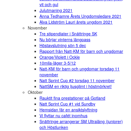
vit och gul
Julutmaning 2021
Anna Tedhamre Årets Ungdomsledare 2021
Alva Lidström Lauri årets ungdom 2021
November
Tre stipendiater i Snättringe SK
Nu börjar vinterns långpass
Höstavslutning sön 5 dec
Rapport från Natt-KM för barn och ungdomar
Orange/Violett i Ockle
10mila-läger 3-5/12
Natt-KM för barn och ungdomar torsdag 11
november
Natt Sprint Cup #2 torsdag 11 november
NattSM en riktig ljusglimt i höstmörkret!
Oktober
Rauktit fina prestationer på Gotland
Natt Sprint Cup #1 vid Sundby
Hemsidan får en ansiktslyftning
Vi flyttar nu cafét inomhus
Snättringe arrangerar SM Ultralång (juniorer)
och Höstlunken