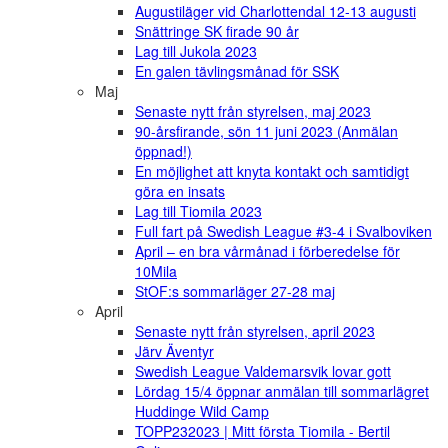
Augustiläger vid Charlottendal 12-13 augusti
Snättringe SK firade 90 år
Lag till Jukola 2023
En galen tävlingsmånad för SSK
Maj
Senaste nytt från styrelsen, maj 2023
90-årsfirande, sön 11 juni 2023 (Anmälan
öppnad!)
En möjlighet att knyta kontakt och samtidigt
göra en insats
Lag till Tiomila 2023
Full fart på Swedish League #3-4 i Svalboviken
April – en bra vårmånad i förberedelse för
10Mila
StOF:s sommarläger 27-28 maj
April
Senaste nytt från styrelsen, april 2023
Järv Äventyr
Swedish League Valdemarsvik lovar gott
Lördag 15/4 öppnar anmälan till sommarlägret
Huddinge Wild Camp
TOPP232023 | Mitt första Tiomila - Bertil