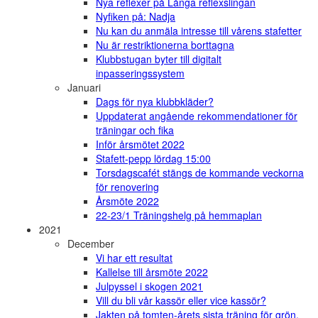
Nya reflexer på Långa reflexslingan
Nyfiken på: Nadja
Nu kan du anmäla intresse till vårens stafetter
Nu är restriktionerna borttagna
Klubbstugan byter till digitalt
inpasseringssystem
Januari
Dags för nya klubbkläder?
Uppdaterat angående rekommendationer för
träningar och fika
Inför årsmötet 2022
Stafett-pepp lördag 15:00
Torsdagscafét stängs de kommande veckorna
för renovering
Årsmöte 2022
22-23/1 Träningshelg på hemmaplan
2021
December
Vi har ett resultat
Kallelse till årsmöte 2022
Julpyssel i skogen 2021
Vill du bli vår kassör eller vice kassör?
Jakten på tomten-årets sista träning för grön,