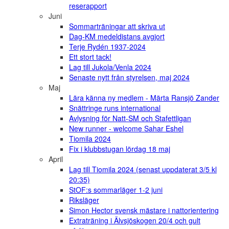
reserapport
Juni
Sommarträningar att skriva ut
Dag-KM medeldistans avgjort
Terje Rydén 1937-2024
Ett stort tack!
Lag till Jukola/Venla 2024
Senaste nytt från styrelsen, maj 2024
Maj
Lära känna ny medlem - Märta Ransjö Zander
Snättringe runs international
Avlysning för Natt-SM och Stafettligan
New runner - welcome Sahar Eshel
Tiomila 2024
Fix i klubbstugan lördag 18 maj
April
Lag till Tiomila 2024 (senast uppdaterat 3/5 kl
20:35)
StOF:s sommarläger 1-2 juni
Riksläger
Simon Hector svensk mästare i nattorientering
Extraträning i Älvsjöskogen 20/4 och gult