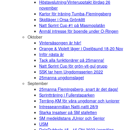
Höstavslutning/Vinterupptakt lördag 26
november
Kartor för träning Tumba-Flemingsberg
Skidläger i Orsa Grönklitt
Natt Sprint Cup #1 på Masmoplatån
Anmäl intresse för boende under O-Ringen
Oktober
Vintersäsongen är här!
Orange & Violett läger i Oxelösund 18-20 Nov
Inför nästa år
Tack alla funktionärer på 25manna!
Natt Sprint Cup för grön-vit-gul grupp
SSK tar hem Ungdomsserien 2022
25manna ungdomslaget
September
25manna Flemingsberg- snart är det dags!
Sprintträning i Fullerstaparken
Terräng-KM för våra ungdomar och juniorer
Intresseanmälan Natti-natti 28/9
Starka insatser på SM stafetten
SM medeldistans JUnior och Senior
USM
DalaDubbeln 15 - 16 Okt 2022 (anmälan