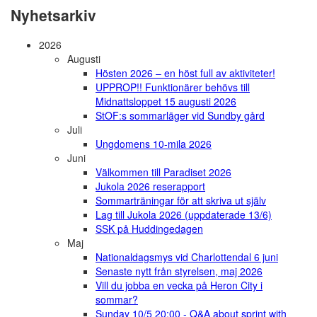
Nyhetsarkiv
2026
Augusti
Hösten 2026 – en höst full av aktiviteter!
UPPROP!! Funktionärer behövs till
Midnattsloppet 15 augusti 2026
StOF:s sommarläger vid Sundby gård
Juli
Ungdomens 10-mila 2026
Juni
Välkommen till Paradiset 2026
Jukola 2026 reserapport
Sommarträningar för att skriva ut själv
Lag till Jukola 2026 (uppdaterade 13/6)
SSK på Huddingedagen
Maj
Nationaldagsmys vid Charlottendal 6 juni
Senaste nytt från styrelsen, maj 2026
Vill du jobba en vecka på Heron City i
sommar?
Sunday 10/5 20:00 - Q&A about sprint with