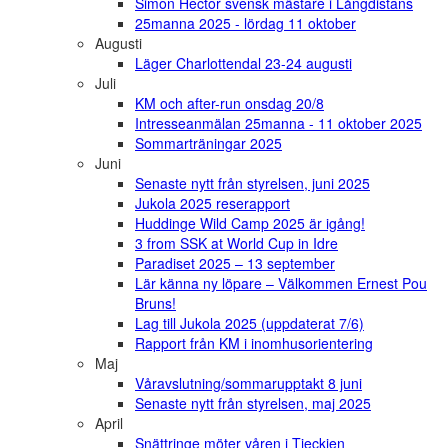
Simon Hector svensk mästare i Långdistans
25manna 2025 - lördag 11 oktober
Augusti
Läger Charlottendal 23-24 augusti
Juli
KM och after-run onsdag 20/8
Intresseanmälan 25manna - 11 oktober 2025
Sommarträningar 2025
Juni
Senaste nytt från styrelsen, juni 2025
Jukola 2025 reserapport
Huddinge Wild Camp 2025 är igång!
3 from SSK at World Cup in Idre
Paradiset 2025 – 13 september
Lär känna ny löpare – Välkommen Ernest Pou
Bruns!
Lag till Jukola 2025 (uppdaterat 7/6)
Rapport från KM i inomhusorientering
Maj
Våravslutning/sommarupptakt 8 juni
Senaste nytt från styrelsen, maj 2025
April
Snättringe möter våren i Tjeckien