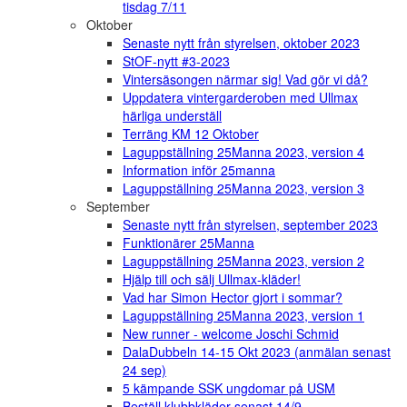
tisdag 7/11
Oktober
Senaste nytt från styrelsen, oktober 2023
StOF-nytt #3-2023
Vintersäsongen närmar sig! Vad gör vi då?
Uppdatera vintergarderoben med Ullmax
härliga underställ
Terräng KM 12 Oktober
Laguppställning 25Manna 2023, version 4
Information inför 25manna
Laguppställning 25Manna 2023, version 3
September
Senaste nytt från styrelsen, september 2023
Funktionärer 25Manna
Laguppställning 25Manna 2023, version 2
Hjälp till och sälj Ullmax-kläder!
Vad har Simon Hector gjort i sommar?
Laguppställning 25Manna 2023, version 1
New runner - welcome Joschi Schmid
DalaDubbeln 14-15 Okt 2023 (anmälan senast
24 sep)
5 kämpande SSK ungdomar på USM
Beställ klubbkläder senast 14/9