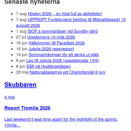
Senaste nyheterna
7 aug
Hösten 2026 – en höst full av aktiviteter!
7 aug
UPPROP!! Funktionärer behövs till Midnattsloppet 15
augusti 2026
1 aug
StOF:s sommarläger vid Sundby gård
27 jul
Ungdomens 10-mila 2026
18 jun
Välkommen till Paradiset 2026
16 jun
Jukola 2026 reserapport
14 jun
Sommarträningar för att skriva ut själv
8 jun
Lag till Jukola 2026 (uppdaterade 13/6)
8 jun
SSK på Huddingedagen
28 maj
Nationaldagsmys vid Charlottendal 6 juni
Skubbaren
4 maj
Report Tiomila 2026
Last weekend it was time again for the highlight of the spring:
10mila...