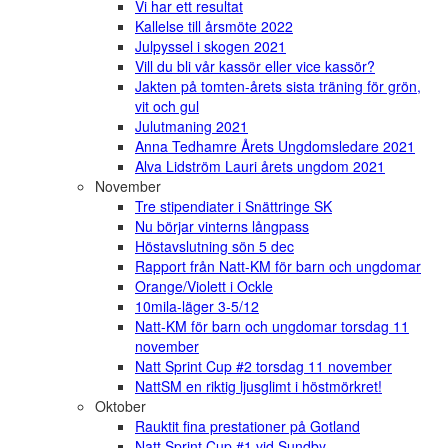
Vi har ett resultat
Kallelse till årsmöte 2022
Julpyssel i skogen 2021
Vill du bli vår kassör eller vice kassör?
Jakten på tomten-årets sista träning för grön,
vit och gul
Julutmaning 2021
Anna Tedhamre Årets Ungdomsledare 2021
Alva Lidström Lauri årets ungdom 2021
November
Tre stipendiater i Snättringe SK
Nu börjar vinterns långpass
Höstavslutning sön 5 dec
Rapport från Natt-KM för barn och ungdomar
Orange/Violett i Ockle
10mila-läger 3-5/12
Natt-KM för barn och ungdomar torsdag 11
november
Natt Sprint Cup #2 torsdag 11 november
NattSM en riktig ljusglimt i höstmörkret!
Oktober
Rauktit fina prestationer på Gotland
Natt Sprint Cup #1 vid Sundby