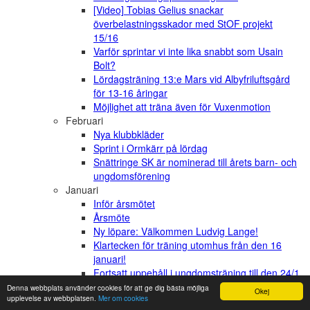
[Video] Tobias Gelius snackar
överbelastningsskador med StOF projekt
15/16
Varför sprintar vi inte lika snabbt som Usain
Bolt?
Lördagsträning 13:e Mars vid Albyfriluftsgård
för 13-16 åringar
Möjlighet att träna även för Vuxenmotion
Februari
Nya klubbkläder
Sprint i Ormkärr på lördag
Snättringe SK är nominerad till årets barn- och
ungdomsförening
Januari
Inför årsmötet
Årsmöte
Ny löpare: Välkommen Ludvig Lange!
Klartecken för träning utomhus från den 16
januari!
Fortsatt uppehåll i ungdomsträning till den 24/1
2020
Denna webbplats använder cookies för att ge dig bästa möjliga
Okej
upplevelse av webbplatsen.
Mer om cookies
December