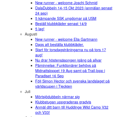
New runner - welcome Joschi Schmid
DalaDubbeln 14-15 Okt 2023 (anmälan senast
24 sep)
5 kämpande SSK ungdomar på USM
Beställ klubbkläder senast 14/9
5 lag!
Augusti
New runner - welcome Elia Gartmann
Dags att beställa klubbkläder.
Start för torsdagsträningarna nu på tors 17
aug!
Nu drar höstensäsongen igång på allvar
Påminnelse: Funktionärer behövs på
Midnattsloppet 19 Aug samt på Trail-lopp i
Paradiset 16 Sep
Följ Simon Hector och svenska landslaget på
världscupen i Tjeckien
Juli
Mörtsjödubbeln närmar sig
Klubbstugan uppgraderas gradvis
Anmäl ditt barn till Huddinge Wild Camp V32
och V33!