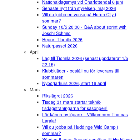
Nationaldagsmys vid Charlottendal 6 juni
Senaste nytt från styrelsen, maj 2026
Vill du jobba en vecka på Heron City i
sommar?
Sunday 10/5 20:00 - Q&A about sprint with
Joschi Schmid
Report Tiomila 2026
Naturpasset 2026
April
Lag till Tiomila 2026 (senast uppdaterat 1/5
22:15)
Klubbkläder - beställ nu för leverans till
sommaren
Nybörjarkurs 2026, start 16 april
Mars
Rikslägret 2026
Tisdag 31 mars startar teknik-
tisdagsträningarna för säsongen!
Lär känna ny löpare – Välkommen Thomas
Laraia!
Vill du jobba på Huddinge Wild Camp i
sommar?
Söndag 8 mars öppnar anmälan till Huddinge