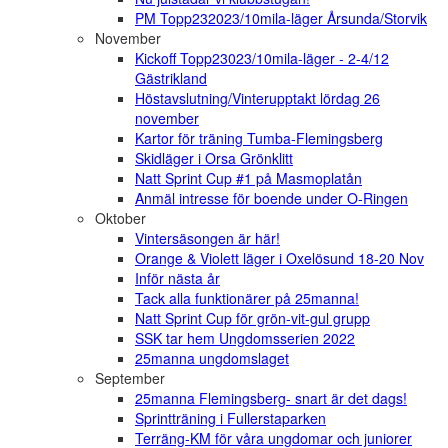
PM Topp232023/10mila-läger Årsunda/Storvik
November
Kickoff Topp23023/10mila-läger - 2-4/12
Gästrikland
Höstavslutning/Vinterupptakt lördag 26
november
Kartor för träning Tumba-Flemingsberg
Skidläger i Orsa Grönklitt
Natt Sprint Cup #1 på Masmoplatån
Anmäl intresse för boende under O-Ringen
Oktober
Vintersäsongen är här!
Orange & Violett läger i Oxelösund 18-20 Nov
Inför nästa år
Tack alla funktionärer på 25manna!
Natt Sprint Cup för grön-vit-gul grupp
SSK tar hem Ungdomsserien 2022
25manna ungdomslaget
September
25manna Flemingsberg- snart är det dags!
Sprintträning i Fullerstaparken
Terräng-KM för våra ungdomar och juniorer