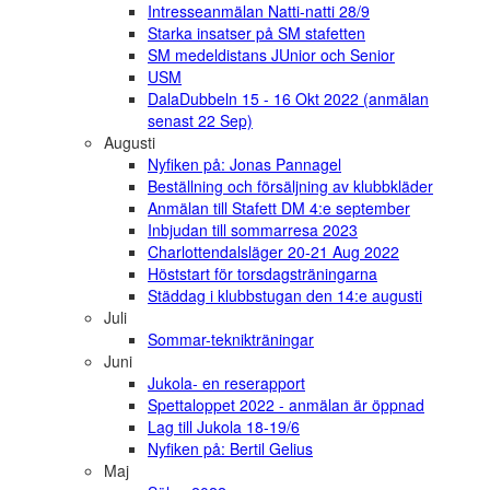
Intresseanmälan Natti-natti 28/9
Starka insatser på SM stafetten
SM medeldistans JUnior och Senior
USM
DalaDubbeln 15 - 16 Okt 2022 (anmälan
senast 22 Sep)
Augusti
Nyfiken på: Jonas Pannagel
Beställning och försäljning av klubbkläder
Anmälan till Stafett DM 4:e september
Inbjudan till sommarresa 2023
Charlottendalsläger 20-21 Aug 2022
Höststart för torsdagsträningarna
Städdag i klubbstugan den 14:e augusti
Juli
Sommar-teknikträningar
Juni
Jukola- en reserapport
Spettaloppet 2022 - anmälan är öppnad
Lag till Jukola 18-19/6
Nyfiken på: Bertil Gelius
Maj