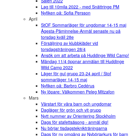
Sälen 2022
Lag till 10mila 2022 - med Snättringe PM
Nyfiken på: Sofia Persson
April
StOF Sommarläger för ungdomar 14-15 maj
Ågesta-Påminnelse-Anmäl senaste nu på
torsdag kväll 28e
Försäljning av klubbkläder vid
torsdagsträningen 28/4
Ansök om att arbeta på Huddinge Wild Camp!
Måndag 11/4 öppnar anmälan till Huddinge
Wild Camp 2022
Läger för gul grupp 23-24 april / Stof
sommarläger 14-15 maj
Nyfiken på: Barbro Cedérus
Ny löpare: Välkommen Peleg Mitzafon
Mars
Vårstart för våra barn och ungdomar
Dagläger för grön och vit grupp
Nytt nummer av Orientering Stockholm
Dags för stafettsäsong - anmäl dig!
Nu börjar tisdagsteknikträningarna
Dags för ny omgång av Nybörjarkurs för barn