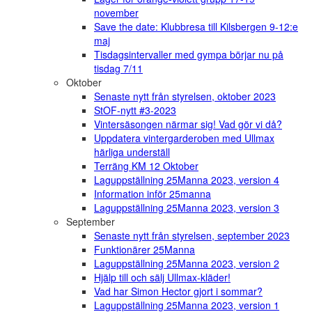
november
Save the date: Klubbresa till Kilsbergen 9-12:e
maj
Tisdagsintervaller med gympa börjar nu på
tisdag 7/11
Oktober
Senaste nytt från styrelsen, oktober 2023
StOF-nytt #3-2023
Vintersäsongen närmar sig! Vad gör vi då?
Uppdatera vintergarderoben med Ullmax
härliga underställ
Terräng KM 12 Oktober
Laguppställning 25Manna 2023, version 4
Information inför 25manna
Laguppställning 25Manna 2023, version 3
September
Senaste nytt från styrelsen, september 2023
Funktionärer 25Manna
Laguppställning 25Manna 2023, version 2
Hjälp till och sälj Ullmax-kläder!
Vad har Simon Hector gjort i sommar?
Laguppställning 25Manna 2023, version 1