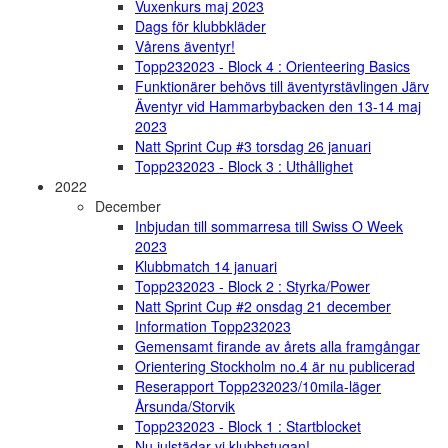
Vuxenkurs maj 2023
Dags för klubbkläder
Vårens äventyr!
Topp232023 - Block 4 : Orienteering Basics
Funktionärer behövs till äventyrstävlingen Järv
Äventyr vid Hammarbybacken den 13-14 maj
2023
Natt Sprint Cup #3 torsdag 26 januari
Topp232023 - Block 3 : Uthållighet
2022
December
Inbjudan till sommarresa till Swiss O Week
2023
Klubbmatch 14 januari
Topp232023 - Block 2 : Styrka/Power
Natt Sprint Cup #2 onsdag 21 december
Information Topp232023
Gemensamt firande av årets alla framgångar
Orientering Stockholm no.4 är nu publicerad
Reserapport Topp232023/10mila-läger
Årsunda/Storvik
Topp232023 - Block 1 : Startblocket
Nu julstädar vi klubbstugan!