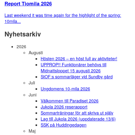
Report Tiomila 2026
Last weekend it was time again for the highlight of the spring:
10mila...
Nyhetsarkiv
2026
Augusti
Hösten 2026 – en höst full av aktiviteter!
UPPROP!! Funktionärer behövs till
Midnattsloppet 15 augusti 2026
StOF:s sommarläger vid Sundby gård
Juli
Ungdomens 10-mila 2026
Juni
Välkommen till Paradiset 2026
Jukola 2026 reserapport
Sommarträningar för att skriva ut själv
Lag till Jukola 2026 (uppdaterade 13/6)
SSK på Huddingedagen
Maj