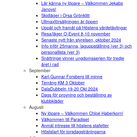
Lär känna ny löpare – Välkommen Jekabs
Janovs!
Skidläger i Orsa Grönklitt
Ullmaxförsäljningen är öppen
Uppåt och framåt på Höstens värdetävlingar
Resa/läger O-Event 8-10 november
Senaste nytt från styrelsen, oktober 2024
Info inför 25manna, laguppställning (ver 3) och
personallista (ver 3)
Snättringe vinner ungdomsserien för tredje
året i rad
September
Karl-Gunnar Forsberg till minne
Terräng KM 3 Oktober
DalaDubbeln 19-20 Okt 2024
Dags för provning och beställning av
klubbkläder
Augusti
Ny löpare – Välkommen Chloé Haberkorn!
Välkommen till Paradiset
Anmäl intresse till höstens stafetter
Höststart för torsdagsträningarna