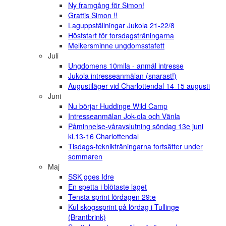
Ny framgång för Simon!
Grattis Simon !!
Laguppställningar Jukola 21-22/8
Höststart för torsdagsträningarna
Melkersminne ungdomsstafett
Juli
Ungdomens 10mila - anmäl intresse
Jukola intresseanmälan (snarast!)
Augustiläger vid Charlottendal 14-15 augusti
Juni
Nu börjar Huddinge Wild Camp
Intresseanmälan Jok-ola och Vänla
Påminnelse-våravslutning söndag 13e juni
kl.13-16 Charlottendal
Tisdags-teknikträningarna fortsätter under
sommaren
Maj
SSK goes Idre
En spetta i blötaste laget
Tensta sprint lördagen 29:e
Kul skogssprint på lördag i Tullinge
(Brantbrink)