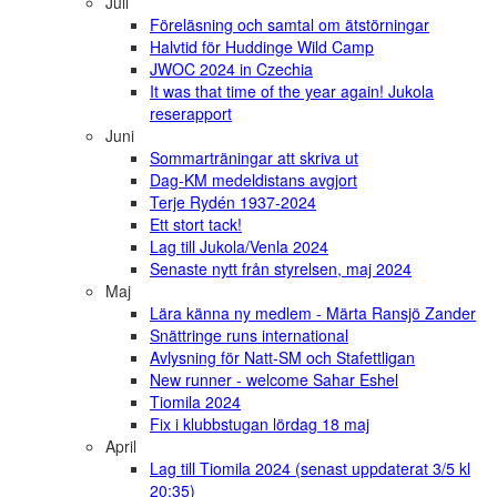
Juli
Föreläsning och samtal om ätstörningar
Halvtid för Huddinge Wild Camp
JWOC 2024 in Czechia
It was that time of the year again! Jukola
reserapport
Juni
Sommarträningar att skriva ut
Dag-KM medeldistans avgjort
Terje Rydén 1937-2024
Ett stort tack!
Lag till Jukola/Venla 2024
Senaste nytt från styrelsen, maj 2024
Maj
Lära känna ny medlem - Märta Ransjö Zander
Snättringe runs international
Avlysning för Natt-SM och Stafettligan
New runner - welcome Sahar Eshel
Tiomila 2024
Fix i klubbstugan lördag 18 maj
April
Lag till Tiomila 2024 (senast uppdaterat 3/5 kl
20:35)