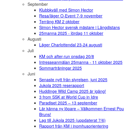
September
Klubbkväll med Simon Hector
Resa/läger O-Event 7-9 november
Terräng KM 2 oktober
Simon Hector svensk mästare i Långdistans
25manna 2025 - lördag 11 oktober
Augusti
Läger Charlottendal 23-24 augusti
Juli
KM och after-run onsdag 20/8
Intresseanmälan 25manna - 11 oktober 2025
Sommarträningar 2025
Juni
Senaste nytt från styrelsen, juni 2025
Jukola 2025 reserapport
Huddinge Wild Camp 2025 är igång!
3 from SSK at World Cup in Idre
Paradiset 2025 – 13 september
Lär känna ny löpare – Välkommen Ernest Pou
Bruns!
Lag till Jukola 2025 (uppdaterat 7/6)
Rapport från KM i inomhusorientering