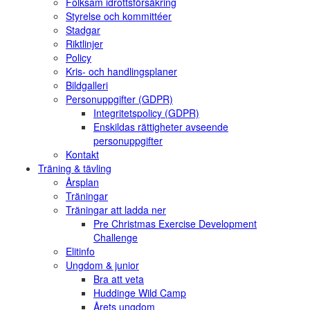
Folksam idrottsförsäkring
Styrelse och kommittéer
Stadgar
Riktlinjer
Policy
Kris- och handlingsplaner
Bildgalleri
Personuppgifter (GDPR)
Integritetspolicy (GDPR)
Enskildas rättigheter avseende
personuppgifter
Kontakt
Träning & tävling
Årsplan
Träningar
Träningar att ladda ner
Pre Christmas Exercise Development
Challenge
Elitinfo
Ungdom & junior
Bra att veta
Huddinge Wild Camp
Årets ungdom