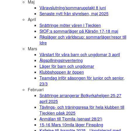
Maj
Våravslutning/sommarupptakt 8 juni
Senaste nytt från styrelsen, maj 2025
April
Snättringe möter våren i Tjeckien
StOF:s sommarläger på Kärsön 17-18 maj
Riksläger och världscup: sommarläger/resor till
Idre
Mars
Vårstart för våra barn och ungdomar 3 april
Älgspillningsinventering
Läger för barn och ungdomar
Klubbshoppen är öppen
Teamdag inför säsongen för junior och senior,
23/3
Februari
Snättringe arrangerar Botkyrkahelgen 25-27
april 2025
Tävlings- och träningsresa för hela klubben till
Tjeckien påsk 2025
Anmälan till Tiomila (senast 28/2!)
15-16 Mars 10mila läger Finspång
Kallelse till årsmöte 2025 - Uppdaterad med