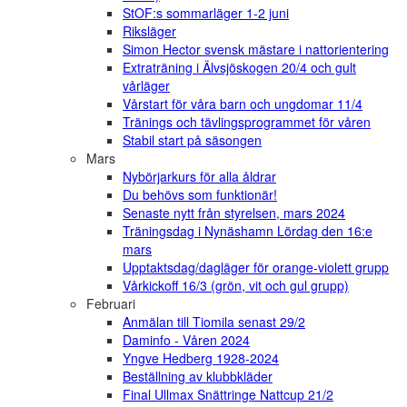
StOF:s sommarläger 1-2 juni
Riksläger
Simon Hector svensk mästare i nattorientering
Extraträning i Älvsjöskogen 20/4 och gult
vårläger
Vårstart för våra barn och ungdomar 11/4
Tränings och tävlingsprogrammet för våren
Stabil start på säsongen
Mars
Nybörjarkurs för alla åldrar
Du behövs som funktionär!
Senaste nytt från styrelsen, mars 2024
Träningsdag i Nynäshamn Lördag den 16:e
mars
Upptaktsdag/dagläger för orange-violett grupp
Vårkickoff 16/3 (grön, vit och gul grupp)
Februari
Anmälan till Tiomila senast 29/2
Daminfo - Våren 2024
Yngve Hedberg 1928-2024
Beställning av klubbkläder
Final Ullmax Snättringe Nattcup 21/2