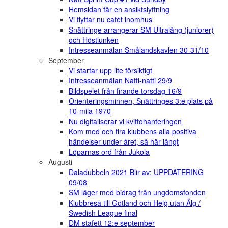
Hemsidan får en ansiktslyftning
Vi flyttar nu cafét inomhus
Snättringe arrangerar SM Ultralång (juniorer)
och Höstlunken
Intresseanmälan Smålandskavlen 30-31/10
September
Vi startar upp lite försiktigt
Intresseanmälan Natti-natti 29/9
Bildspelet från firande torsdag 16/9
Orienteringsminnen, Snättringes 3:e plats på
10-mila 1970
Nu digitaliserar vi kvittohanteringen
Kom med och fira klubbens alla positiva
händelser under året, så här långt
Löparnas ord från Jukola
Augusti
Daladubbeln 2021 Blir av: UPPDATERING
09/08
SM läger med bidrag från ungdomsfonden
Klubbresa till Gotland och Helg utan Älg /
Swedish League final
DM stafett 12:e september