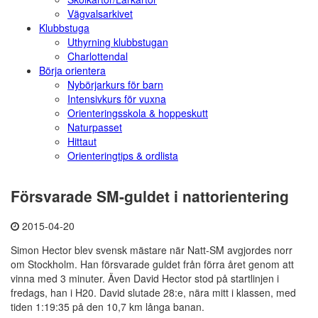
Vägvalsarkivet
Klubbstuga
Uthyrning klubbstugan
Charlottendal
Börja orientera
Nybörjarkurs för barn
Intensivkurs för vuxna
Orienteringsskola & hoppeskutt
Naturpasset
Hittaut
Orienteringtips & ordlista
Försvarade SM-guldet i nattorientering
2015-04-20
Simon Hector blev svensk mästare när Natt-SM avgjordes norr
om Stockholm. Han försvarade guldet från förra året genom att
vinna med 3 minuter. Även David Hector stod på startlinjen i
fredags, han i H20. David slutade 28:e, nära mitt i klassen, med
tiden 1:19:35 på den 10,7 km långa banan.