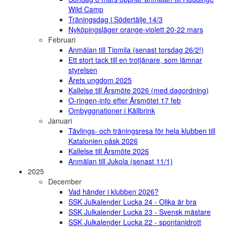
Wild Camp
Träningsdag i Södertälje 14/3
Nyköpingsläger orange-violett 20-22 mars
Februari
Anmälan till Tiomila (senast torsdag 26/2!)
Ett stort tack till en trotjänare, som lämnar
styrelsen
Årets ungdom 2025
Kallelse till Årsmöte 2026 (med dagordning)
O-ringen-info efter Årsmötet 17 feb
Ombyggnationer i Källbrink
Januari
Tävlings- och träningsresa för hela klubben till
Katalonien påsk 2026
Kallelse till Årsmöte 2026
Anmälan till Jukola (senast 11/1)
2025
December
Vad händer i klubben 2026?
SSK Julkalender Lucka 24 - Olika är bra
SSK Julkalender Lucka 23 - Svensk mästare
SSK Julkalender Lucka 22 - spontanidrott