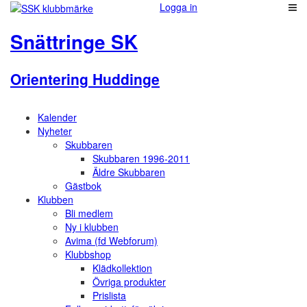
Logga in
Snättringe SK
Orientering Huddinge
Kalender
Nyheter
Skubbaren
Skubbaren 1996-2011
Äldre Skubbaren
Gästbok
Klubben
Bli medlem
Ny i klubben
Avima (fd Webforum)
Klubbshop
Klädkollektion
Övriga produkter
Prislista