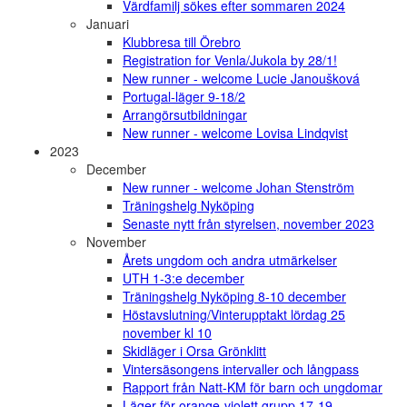
Värdfamilj sökes efter sommaren 2024
Januari
Klubbresa till Örebro
Registration for Venla/Jukola by 28/1!
New runner - welcome Lucie Janoušková
Portugal-läger 9-18/2
Arrangörsutbildningar
New runner - welcome Lovisa Lindqvist
2023
December
New runner - welcome Johan Stenström
Träningshelg Nyköping
Senaste nytt från styrelsen, november 2023
November
Årets ungdom och andra utmärkelser
UTH 1-3:e december
Träningshelg Nyköping 8-10 december
Höstavslutning/Vinterupptakt lördag 25
november kl 10
Skidläger i Orsa Grönklitt
Vintersäsongens intervaller och långpass
Rapport från Natt-KM för barn och ungdomar
Läger för orange-violett grupp 17-19