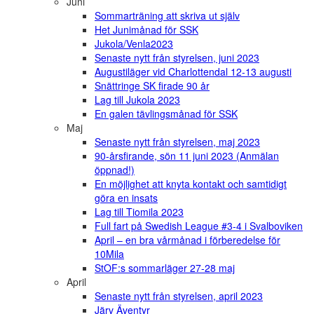
Juni
Sommarträning att skriva ut själv
Het Junimånad för SSK
Jukola/Venla2023
Senaste nytt från styrelsen, juni 2023
Augustiläger vid Charlottendal 12-13 augusti
Snättringe SK firade 90 år
Lag till Jukola 2023
En galen tävlingsmånad för SSK
Maj
Senaste nytt från styrelsen, maj 2023
90-årsfirande, sön 11 juni 2023 (Anmälan
öppnad!)
En möjlighet att knyta kontakt och samtidigt
göra en insats
Lag till Tiomila 2023
Full fart på Swedish League #3-4 i Svalboviken
April – en bra vårmånad i förberedelse för
10Mila
StOF:s sommarläger 27-28 maj
April
Senaste nytt från styrelsen, april 2023
Järv Äventyr