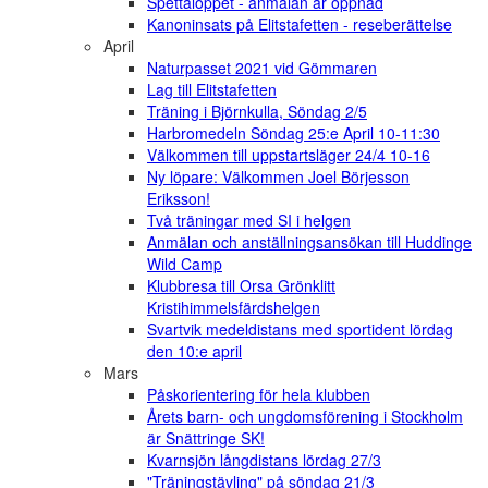
Spettaloppet - anmälan är öppnad
Kanoninsats på Elitstafetten - reseberättelse
April
Naturpasset 2021 vid Gömmaren
Lag till Elitstafetten
Träning i Björnkulla, Söndag 2/5
Harbromedeln Söndag 25:e April 10-11:30
Välkommen till uppstartsläger 24/4 10-16
Ny löpare: Välkommen Joel Börjesson
Eriksson!
Två träningar med SI i helgen
Anmälan och anställningsansökan till Huddinge
Wild Camp
Klubbresa till Orsa Grönklitt
Kristihimmelsfärdshelgen
Svartvik medeldistans med sportident lördag
den 10:e april
Mars
Påskorientering för hela klubben
Årets barn- och ungdomsförening i Stockholm
är Snättringe SK!
Kvarnsjön långdistans lördag 27/3
"Träningstävling" på söndag 21/3