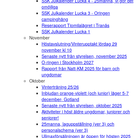
SSK Julkalender Lucka 4 - 25manna, vi gör det
omöjliga
SSK Julkalender Lucka 3 - Oringen
campinghäng
Reserapport Tiomilalägret i Tranås
SSK Julkalender Lucka 1
November
Höstavslutning/Vinterupptakt lördag 29
november kl 10
Senaste nytt från styrelsen, november 2025
O-ringen i Stockholm 2027
Rapport från Natt-KM 2025 för barn och
ungdomar
Oktober
Vinterträning 25/26
Inbjudan orange-violett (och junior) läger 5-7
december- Gotland
Senaste nytt från styrelsen, oktober 2025
Aktiviteter i höst äldre ungdomar, juniorer och
seniorer!
25manna, laguppställning (ver 3) och
personalschema (ver 3)
Ullmaxförsäljningen är öppen för hösten 2025