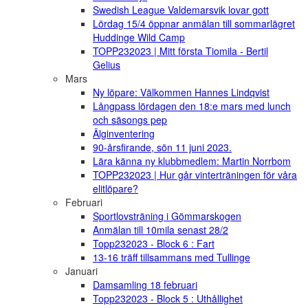
Swedish League Valdemarsvik lovar gott
Lördag 15/4 öppnar anmälan till sommarlägret
Huddinge Wild Camp
TOPP232023 | Mitt första Tiomila - Bertil
Gelius
Mars
Ny löpare: Välkommen Hannes Lindqvist
Långpass lördagen den 18:e mars med lunch
och säsongs pep
Älginventering
90-årsfirande, sön 11 juni 2023.
Lära känna ny klubbmedlem: Martin Norrbom
TOPP232023 | Hur går vinterträningen för våra
elitlöpare?
Februari
Sportlovsträning i Gömmarskogen
Anmälan till 10mila senast 28/2
Topp232023 - Block 6 : Fart
13-16 träff tillsammans med Tullinge
Januari
Damsamling 18 februari
Topp232023 - Block 5 : Uthållighet