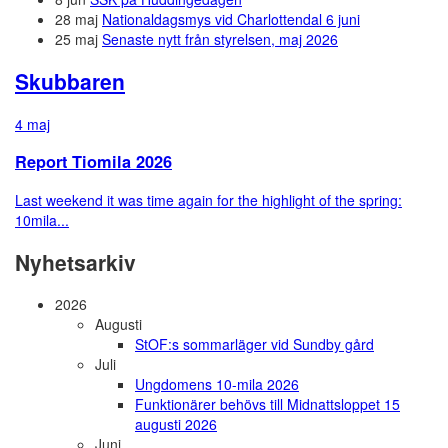
28 maj
Nationaldagsmys vid Charlottendal 6 juni
25 maj
Senaste nytt från styrelsen, maj 2026
Skubbaren
4 maj
Report Tiomila 2026
Last weekend it was time again for the highlight of the spring:
10mila...
Nyhetsarkiv
2026
Augusti
StOF:s sommarläger vid Sundby gård
Juli
Ungdomens 10-mila 2026
Funktionärer behövs till Midnattsloppet 15
augusti 2026
Juni