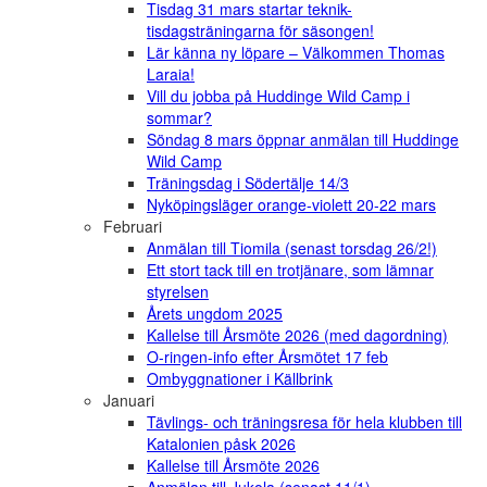
Tisdag 31 mars startar teknik-
tisdagsträningarna för säsongen!
Lär känna ny löpare – Välkommen Thomas
Laraia!
Vill du jobba på Huddinge Wild Camp i
sommar?
Söndag 8 mars öppnar anmälan till Huddinge
Wild Camp
Träningsdag i Södertälje 14/3
Nyköpingsläger orange-violett 20-22 mars
Februari
Anmälan till Tiomila (senast torsdag 26/2!)
Ett stort tack till en trotjänare, som lämnar
styrelsen
Årets ungdom 2025
Kallelse till Årsmöte 2026 (med dagordning)
O-ringen-info efter Årsmötet 17 feb
Ombyggnationer i Källbrink
Januari
Tävlings- och träningsresa för hela klubben till
Katalonien påsk 2026
Kallelse till Årsmöte 2026