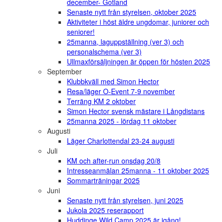
december- Gotland
Senaste nytt från styrelsen, oktober 2025
Aktiviteter i höst äldre ungdomar, juniorer och
seniorer!
25manna, laguppställning (ver 3) och
personalschema (ver 3)
Ullmaxförsäljningen är öppen för hösten 2025
September
Klubbkväll med Simon Hector
Resa/läger O-Event 7-9 november
Terräng KM 2 oktober
Simon Hector svensk mästare i Långdistans
25manna 2025 - lördag 11 oktober
Augusti
Läger Charlottendal 23-24 augusti
Juli
KM och after-run onsdag 20/8
Intresseanmälan 25manna - 11 oktober 2025
Sommarträningar 2025
Juni
Senaste nytt från styrelsen, juni 2025
Jukola 2025 reserapport
Huddinge Wild Camp 2025 är igång!