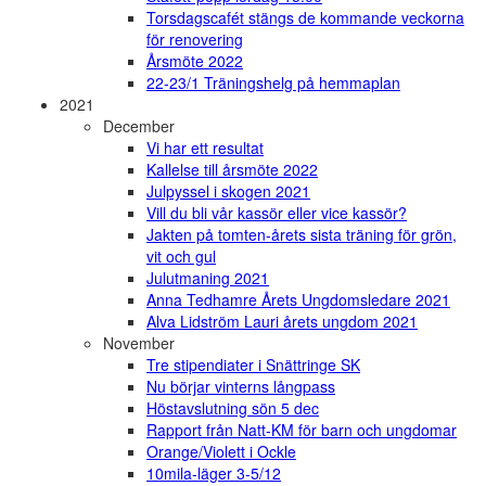
Torsdagscafét stängs de kommande veckorna
för renovering
Årsmöte 2022
22-23/1 Träningshelg på hemmaplan
2021
December
Vi har ett resultat
Kallelse till årsmöte 2022
Julpyssel i skogen 2021
Vill du bli vår kassör eller vice kassör?
Jakten på tomten-årets sista träning för grön,
vit och gul
Julutmaning 2021
Anna Tedhamre Årets Ungdomsledare 2021
Alva Lidström Lauri årets ungdom 2021
November
Tre stipendiater i Snättringe SK
Nu börjar vinterns långpass
Höstavslutning sön 5 dec
Rapport från Natt-KM för barn och ungdomar
Orange/Violett i Ockle
10mila-läger 3-5/12