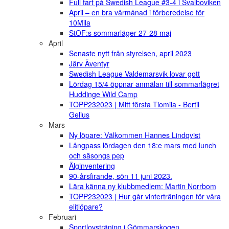
Full fart på Swedish League #3-4 i Svalboviken
April – en bra vårmånad i förberedelse för
10Mila
StOF:s sommarläger 27-28 maj
April
Senaste nytt från styrelsen, april 2023
Järv Äventyr
Swedish League Valdemarsvik lovar gott
Lördag 15/4 öppnar anmälan till sommarlägret
Huddinge Wild Camp
TOPP232023 | Mitt första Tiomila - Bertil
Gelius
Mars
Ny löpare: Välkommen Hannes Lindqvist
Långpass lördagen den 18:e mars med lunch
och säsongs pep
Älginventering
90-årsfirande, sön 11 juni 2023.
Lära känna ny klubbmedlem: Martin Norrbom
TOPP232023 | Hur går vinterträningen för våra
elitlöpare?
Februari
Sportlovsträning i Gömmarskogen