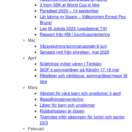
3 from SSK at World Cup in Idre
Paradiset 2025 – 13 september
Lär känna ny löpare – Välkommen Ernest Pou
Bruns!
Lag till Jukola 2025 (uppdaterat 7/6)
Rapport från KM i inomhusorientering
Maj
Våravslutning/sommarupptakt 8 juni
Senaste nytt från styrelsen, maj 2025
April
Snättringe möter våren i Tjeckien
StOF:s sommarläger på Kärsön 17-18 maj
Riksläger och världscup: sommarläger/resor till
Idre
Mars
Vårstart för våra barn och ungdomar 3 april
Älgspillningsinventering
Läger för barn och ungdomar
Klubbshoppen är öppen
Teamdag inför säsongen för junior och senior,
23/3
Februari