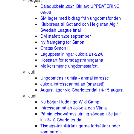
Augusti
Daladubbeln 2021 Blir av: UPPDATERING
09/08
SM läger med bidrag från ungdomsfonden
Klubbresa till Gotland och Helg utan Älg /
Swedish League final
DM stafett 12:e september
Ny framgång för Simon!
Grattis Simon !!
Laguppställningar Jukola 21-22/8
Höststart för torsdagsträningarna
Melkersminne ungdomsstafett
Juli
Ungdomens 10mila - anmäl intresse
Jukola intresseanmälan (snarast!)
Augustiläger vid Charlottendal 14-15 augusti
Juni
Nu börjar Huddinge Wild Camp
Intresseanmälan Jok-ola och Vänla
Påminnelse-våravslutning söndag 13e juni
kl.13-16 Charlottendal
Tisdags-teknikträningarna fortsätter under
sommaren