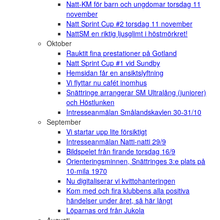
Natt-KM för barn och ungdomar torsdag 11
november
Natt Sprint Cup #2 torsdag 11 november
NattSM en riktig ljusglimt i höstmörkret!
Oktober
Rauktit fina prestationer på Gotland
Natt Sprint Cup #1 vid Sundby
Hemsidan får en ansiktslyftning
Vi flyttar nu cafét inomhus
Snättringe arrangerar SM Ultralång (juniorer)
och Höstlunken
Intresseanmälan Smålandskavlen 30-31/10
September
Vi startar upp lite försiktigt
Intresseanmälan Natti-natti 29/9
Bildspelet från firande torsdag 16/9
Orienteringsminnen, Snättringes 3:e plats på
10-mila 1970
Nu digitaliserar vi kvittohanteringen
Kom med och fira klubbens alla positiva
händelser under året, så här långt
Löparnas ord från Jukola