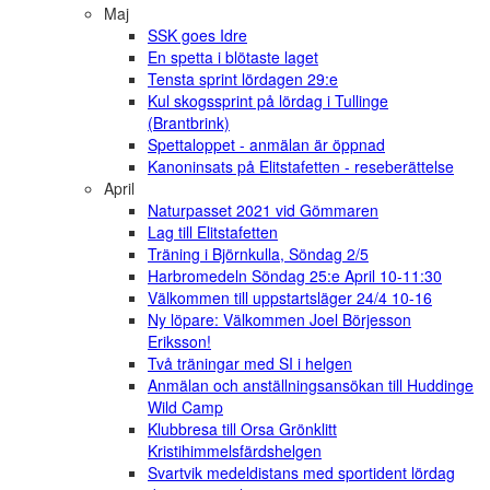
Maj
SSK goes Idre
En spetta i blötaste laget
Tensta sprint lördagen 29:e
Kul skogssprint på lördag i Tullinge
(Brantbrink)
Spettaloppet - anmälan är öppnad
Kanoninsats på Elitstafetten - reseberättelse
April
Naturpasset 2021 vid Gömmaren
Lag till Elitstafetten
Träning i Björnkulla, Söndag 2/5
Harbromedeln Söndag 25:e April 10-11:30
Välkommen till uppstartsläger 24/4 10-16
Ny löpare: Välkommen Joel Börjesson
Eriksson!
Två träningar med SI i helgen
Anmälan och anställningsansökan till Huddinge
Wild Camp
Klubbresa till Orsa Grönklitt
Kristihimmelsfärdshelgen
Svartvik medeldistans med sportident lördag