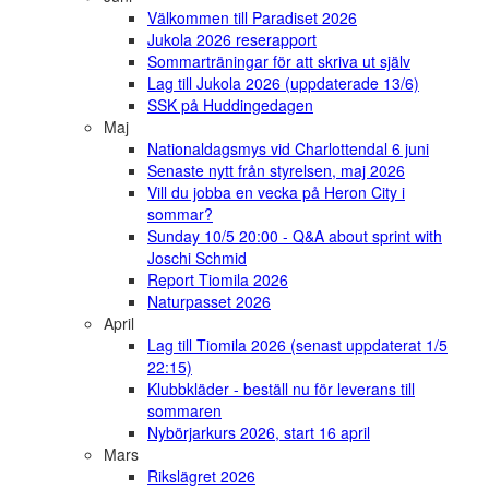
Välkommen till Paradiset 2026
Jukola 2026 reserapport
Sommarträningar för att skriva ut själv
Lag till Jukola 2026 (uppdaterade 13/6)
SSK på Huddingedagen
Maj
Nationaldagsmys vid Charlottendal 6 juni
Senaste nytt från styrelsen, maj 2026
Vill du jobba en vecka på Heron City i
sommar?
Sunday 10/5 20:00 - Q&A about sprint with
Joschi Schmid
Report Tiomila 2026
Naturpasset 2026
April
Lag till Tiomila 2026 (senast uppdaterat 1/5
22:15)
Klubbkläder - beställ nu för leverans till
sommaren
Nybörjarkurs 2026, start 16 april
Mars
Rikslägret 2026