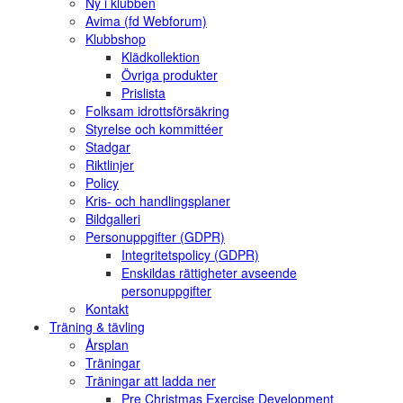
Ny i klubben
Avima (fd Webforum)
Klubbshop
Klädkollektion
Övriga produkter
Prislista
Folksam idrottsförsäkring
Styrelse och kommittéer
Stadgar
Riktlinjer
Policy
Kris- och handlingsplaner
Bildgalleri
Personuppgifter (GDPR)
Integritetspolicy (GDPR)
Enskildas rättigheter avseende
personuppgifter
Kontakt
Träning & tävling
Årsplan
Träningar
Träningar att ladda ner
Pre Christmas Exercise Development