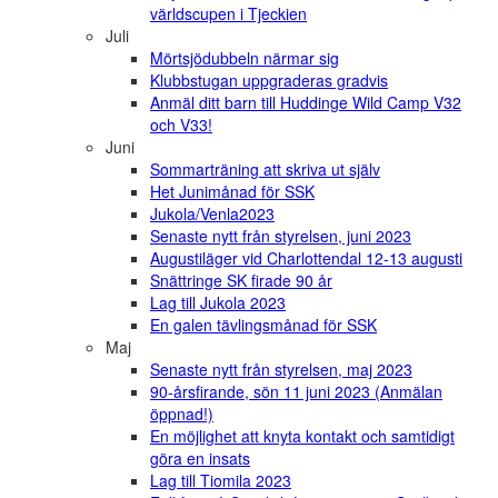
världscupen i Tjeckien
Juli
Mörtsjödubbeln närmar sig
Klubbstugan uppgraderas gradvis
Anmäl ditt barn till Huddinge Wild Camp V32
och V33!
Juni
Sommarträning att skriva ut själv
Het Junimånad för SSK
Jukola/Venla2023
Senaste nytt från styrelsen, juni 2023
Augustiläger vid Charlottendal 12-13 augusti
Snättringe SK firade 90 år
Lag till Jukola 2023
En galen tävlingsmånad för SSK
Maj
Senaste nytt från styrelsen, maj 2023
90-årsfirande, sön 11 juni 2023 (Anmälan
öppnad!)
En möjlighet att knyta kontakt och samtidigt
göra en insats
Lag till Tiomila 2023