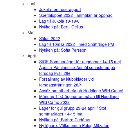
Juni
Jukola- en reserapport
Spettaloppet 2022 - anmälan är öppnad
Lag till Jukola 18-19/6
Nyfiken på: Bertil Gelius
Maj
Sälen 2022
Lag till 10mila 2022 - med Snättringe PM
Nyfiken på: Sofia Persson
April
StOF Sommarläger för ungdomar 14-15 maj
Ågesta-Påminnelse-Anmäl senaste nu på
torsdag kväll 28e
Försäljning av klubbkläder vid
torsdagsträningen 28/4
Ansök om att arbeta på Huddinge Wild Camp!
Måndag 11/4 öppnar anmälan till Huddinge
Wild Camp 2022
Läger för gul grupp 23-24 april / Stof
sommarläger 14-15 maj
Nyfiken på: Barbro Cedérus
Ny löpare: Välkommen Peleg Mitzafon