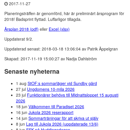
2017-11-27
Planeringsträffen är genomförd, här är preliminärt årsprogram för
2018! Badsprint flyttad. Luffarligor tillagda.
Årsplan 2018 (pdf)
eller
Excel (xlsx)
Uppdaterat 9/2.
Uppdaterad senast: 2018-03-18 13:06:04 av Patrik Äppelgran
Skapad: 2017-11-19 15:00:27 av Nadja Dahlström
Senaste nyheterna
1 aug
StOF:s sommarläger vid Sundby gård
27 jul
Ungdomens 10-mila 2026
23 jul
Funktionärer behövs till Midnattsloppet 15 augusti
2026
18 jun
Välkommen till Paradiset 2026
16 jun
Jukola 2026 reserapport
14 jun
Sommarträningar för att skriva ut själv
8 jun
Lag till Jukola 2026 (uppdaterade 13/6)
8 jun
SSK på Huddingedagen