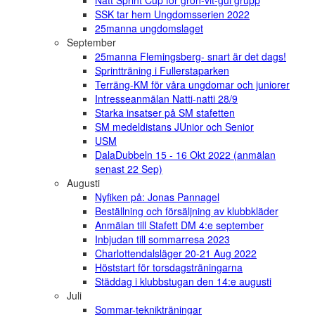
Natt Sprint Cup för grön-vit-gul grupp
SSK tar hem Ungdomsserien 2022
25manna ungdomslaget
September
25manna Flemingsberg- snart är det dags!
Sprintträning i Fullerstaparken
Terräng-KM för våra ungdomar och juniorer
Intresseanmälan Natti-natti 28/9
Starka insatser på SM stafetten
SM medeldistans JUnior och Senior
USM
DalaDubbeln 15 - 16 Okt 2022 (anmälan
senast 22 Sep)
Augusti
Nyfiken på: Jonas Pannagel
Beställning och försäljning av klubbkläder
Anmälan till Stafett DM 4:e september
Inbjudan till sommarresa 2023
Charlottendalsläger 20-21 Aug 2022
Höststart för torsdagsträningarna
Städdag i klubbstugan den 14:e augusti
Juli
Sommar-teknikträningar