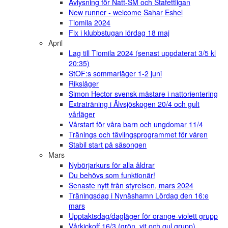
Avlysning för Natt-SM och Stafettligan
New runner - welcome Sahar Eshel
Tiomila 2024
Fix i klubbstugan lördag 18 maj
April
Lag till Tiomila 2024 (senast uppdaterat 3/5 kl
20:35)
StOF:s sommarläger 1-2 juni
Riksläger
Simon Hector svensk mästare i nattorientering
Extraträning i Älvsjöskogen 20/4 och gult
vårläger
Vårstart för våra barn och ungdomar 11/4
Tränings och tävlingsprogrammet för våren
Stabil start på säsongen
Mars
Nybörjarkurs för alla åldrar
Du behövs som funktionär!
Senaste nytt från styrelsen, mars 2024
Träningsdag i Nynäshamn Lördag den 16:e
mars
Upptaktsdag/dagläger för orange-violett grupp
Vårkickoff 16/3 (grön, vit och gul grupp)