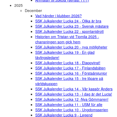
Anmälan till Jukola (senast 11/1)
2025
December
Vad händer i klubben 2026?
SSK Julkalender Lucka 24 - Olika är bra
SSK Julkalender Lucka 23 - Svensk mästare
SSK Julkalender Lucka 22 - spontanidrott
Historien om Tristan vid Tiomila 2025 -
chansningen som gick hem
SSK Julkalender Lucka 20 - nya möjligheter
SSK Julkalender Lucka 19 - En glad
tävlingsledare!
SSK Julkalender Lucka 18 - Etappvinst!
SSK Julkalender Lucka 17 - Finlandsbåten
SSK Julkalender Lucka 16 - Förstaårsjunior
SSK Julkalender Lucka 15 - tre löpare på
världskuppen
SSK Julkalender Lucka 14 - Vår kassör Anders
SSK Julkalender Lucka 13 - I dag är det Lucia!
SSK Julkalender Lucka 12 -Nya Gömmaren!
SSK Julkalender Lucka 11 - USM für alle
SSK Julkalender Lucka 10 - Ungdomsserien
SSK Julkalender Lucka 9 - Legend