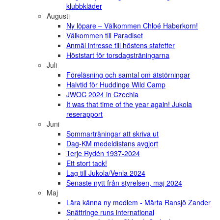
klubbkläder
Augusti
Ny löpare – Välkommen Chloé Haberkorn!
Välkommen till Paradiset
Anmäl intresse till höstens stafetter
Höststart för torsdagsträningarna
Juli
Föreläsning och samtal om ätstörningar
Halvtid för Huddinge Wild Camp
JWOC 2024 in Czechia
It was that time of the year again! Jukola
reserapport
Juni
Sommarträningar att skriva ut
Dag-KM medeldistans avgjort
Terje Rydén 1937-2024
Ett stort tack!
Lag till Jukola/Venla 2024
Senaste nytt från styrelsen, maj 2024
Maj
Lära känna ny medlem - Märta Ransjö Zander
Snättringe runs international