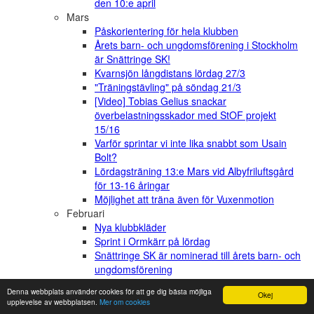
den 10:e april
Mars
Påskorientering för hela klubben
Årets barn- och ungdomsförening i Stockholm
är Snättringe SK!
Kvarnsjön långdistans lördag 27/3
"Träningstävling" på söndag 21/3
[Video] Tobias Gelius snackar
överbelastningsskador med StOF projekt
15/16
Varför sprintar vi inte lika snabbt som Usain
Bolt?
Lördagsträning 13:e Mars vid Albyfriluftsgård
för 13-16 åringar
Möjlighet att träna även för Vuxenmotion
Februari
Nya klubbkläder
Sprint i Ormkärr på lördag
Snättringe SK är nominerad till årets barn- och
ungdomsförening
Januari
Denna webbplats använder cookies för att ge dig bästa möjliga
Okej
Inför årsmötet
upplevelse av webbplatsen.
Mer om cookies
Årsmöte