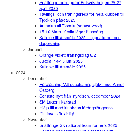
Snättringe arrangerar Botkyrkahelgen 25-27
april 2025
Tävlings- och träningsresa för hela klubben till
Tjeckien påsk 2025
Anmälan till Tiomila (senast 28/2!)
15-16 Mars 10mila läger Finspång
Kallelse till årsmöte 2025 - Uppdaterad med
dagordning
Januari
Orange-violett träningsdag 8/2
Jukola, 14-15 juni 2025
Kallelse till årsmöte 2025
2024
December
Föreläsning "Att coacha mig själv" med Anneli
Östberg
Senaste nytt från styrelsen, december 2024
SM Läger i Karlstad
Hjälp till med klubbens lördagslångpass!
Din insats är viktig!
November
Snättringe SK national team runners 2025