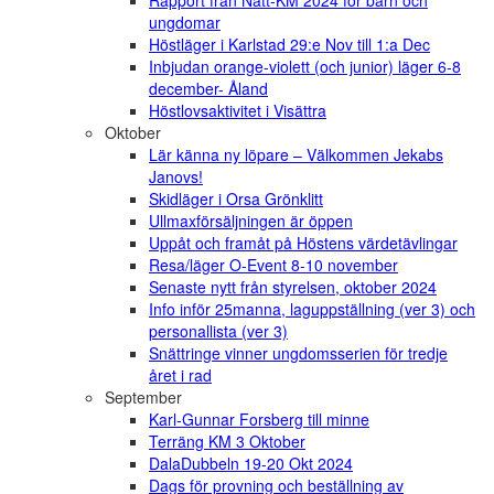
Rapport från Natt-KM 2024 för barn och
ungdomar
Höstläger i Karlstad 29:e Nov till 1:a Dec
Inbjudan orange-violett (och junior) läger 6-8
december- Åland
Höstlovsaktivitet i Visättra
Oktober
Lär känna ny löpare – Välkommen Jekabs
Janovs!
Skidläger i Orsa Grönklitt
Ullmaxförsäljningen är öppen
Uppåt och framåt på Höstens värdetävlingar
Resa/läger O-Event 8-10 november
Senaste nytt från styrelsen, oktober 2024
Info inför 25manna, laguppställning (ver 3) och
personallista (ver 3)
Snättringe vinner ungdomsserien för tredje
året i rad
September
Karl-Gunnar Forsberg till minne
Terräng KM 3 Oktober
DalaDubbeln 19-20 Okt 2024
Dags för provning och beställning av