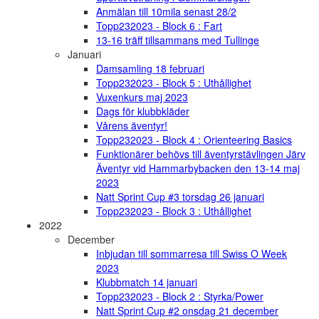
Anmälan till 10mila senast 28/2
Topp232023 - Block 6 : Fart
13-16 träff tillsammans med Tullinge
Januari
Damsamling 18 februari
Topp232023 - Block 5 : Uthållighet
Vuxenkurs maj 2023
Dags för klubbkläder
Vårens äventyr!
Topp232023 - Block 4 : Orienteering Basics
Funktionärer behövs till äventyrstävlingen Järv
Äventyr vid Hammarbybacken den 13-14 maj
2023
Natt Sprint Cup #3 torsdag 26 januari
Topp232023 - Block 3 : Uthållighet
2022
December
Inbjudan till sommarresa till Swiss O Week
2023
Klubbmatch 14 januari
Topp232023 - Block 2 : Styrka/Power
Natt Sprint Cup #2 onsdag 21 december