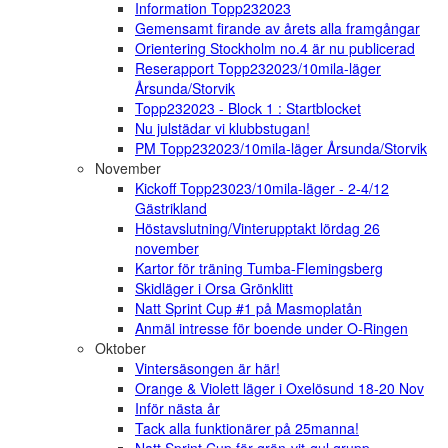
Information Topp232023
Gemensamt firande av årets alla framgångar
Orientering Stockholm no.4 är nu publicerad
Reserapport Topp232023/10mila-läger
Årsunda/Storvik
Topp232023 - Block 1 : Startblocket
Nu julstädar vi klubbstugan!
PM Topp232023/10mila-läger Årsunda/Storvik
November
Kickoff Topp23023/10mila-läger - 2-4/12
Gästrikland
Höstavslutning/Vinterupptakt lördag 26
november
Kartor för träning Tumba-Flemingsberg
Skidläger i Orsa Grönklitt
Natt Sprint Cup #1 på Masmoplatån
Anmäl intresse för boende under O-Ringen
Oktober
Vintersäsongen är här!
Orange & Violett läger i Oxelösund 18-20 Nov
Inför nästa år
Tack alla funktionärer på 25manna!