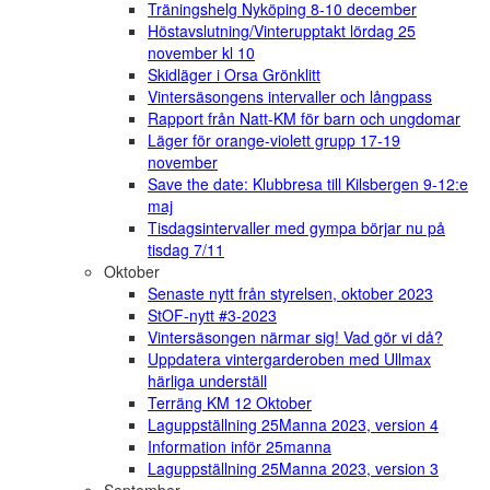
Träningshelg Nyköping 8-10 december
Höstavslutning/Vinterupptakt lördag 25
november kl 10
Skidläger i Orsa Grönklitt
Vintersäsongens intervaller och långpass
Rapport från Natt-KM för barn och ungdomar
Läger för orange-violett grupp 17-19
november
Save the date: Klubbresa till Kilsbergen 9-12:e
maj
Tisdagsintervaller med gympa börjar nu på
tisdag 7/11
Oktober
Senaste nytt från styrelsen, oktober 2023
StOF-nytt #3-2023
Vintersäsongen närmar sig! Vad gör vi då?
Uppdatera vintergarderoben med Ullmax
härliga underställ
Terräng KM 12 Oktober
Laguppställning 25Manna 2023, version 4
Information inför 25manna
Laguppställning 25Manna 2023, version 3