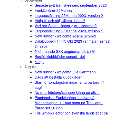
September
Senaste nytt från styrelsen, september 2023
Funktionärer 25Manna
Laguppställning 25Manna 2023, version 2
Hjälp till och sälj Ullmax-kläder!
Vad har Simon Hector gjort i sommar?
Laguppställning 25Manna 2023, version 1
New runner - welcome Joschi Schmid
DalaDubbeln 14-15 Okt 2023 (anmälan senast
24 sep)
5 kämpande SSK ungdomar på USM
Beställ klubbkläder senast 14/9
5 lag!
Augusti
New runner - welcome Elia Gartmann
Dags att beställa klubbkläder.
Start för torsdagsträningarna nu på tors 17
aug!
Nu drar höstensäsongen igång på allvar
Påminnelse: Funktionärer behövs på
Midnattsloppet 19 Aug samt på Trail-lopp i
Paradiset 16 Sep
Följ Simon Hector och svenska landslaget på