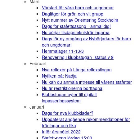
Mars
Vårstart för våra barn och ungdomar
Dagläger för grön och vit grupp
Nytt nummer av Orientering Stockholm
Dags för stafettsäsong - anmäl dig!
Nu börjar tisdagsteknikträningarna
Dags för ny omgång av Nybörjarkurs för barn
och ungdomar!
Hemmaläger 11-13/3
Renovering i klubbstugan- status v 9
Februari
Nya reflexer på Långa reflexslingan
Nyfiken på: Nadja
Nu kan du anmäla intresse till vårens stafetter
Nu är restriktionerna borttagna
Klubbstugan byter till digitalt
inpasseringssystem
Januari
Dags för nya klubbkläder?
Uppdaterat angående rekommendationer för
träningar och fika
Inför årsmötet 2022
Stafett-pepp lördag 15:00