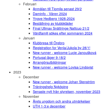
Februari
Anmälan till Tiomila senast 29/2
Daminfo - Våren 2024
Yngve Hedberg 1928-2024
Beställning av klubbkläder
Final Ullmax Snättringe Nattcup 21/2
Värdfamilj sökes efter sommaren 2024
Januari
Klubbresa till Örebro
Registration for Venla/Jukola by 28/1!
New runner - welcome Lucie Janoušková
Portugal-läger 9-18/2
Arrangörsutbildningar
New runner - welcome Lovisa Lindqvist
2023
December
New runner - welcome Johan Stenström
Träningshelg Nyköping
Senaste nytt från styrelsen, november 2023
November
Årets ungdom och andra utmärkelser
UTH 1-3:e december