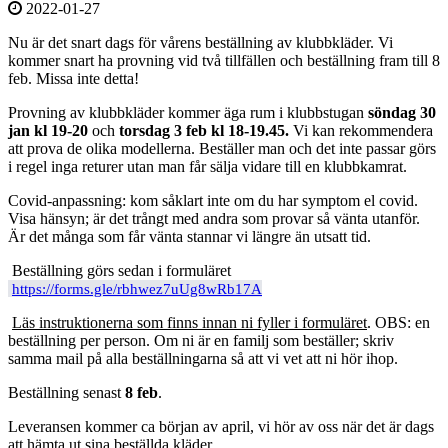
2022-01-27
Nu är det snart dags för vårens beställning av klubbkläder. Vi
kommer snart ha provning vid två tillfällen och beställning fram till 8
feb. Missa inte detta!
Provning av klubbkläder kommer äga rum i klubbstugan
söndag 30
jan kl 19-20
och
torsdag 3 feb kl 18-19.45.
Vi kan rekommendera
att prova de olika modellerna. Beställer man och det inte passar görs
i regel inga returer utan man får sälja vidare till en klubbkamrat.
Covid-anpassning: kom såklart inte om du har symptom el covid.
Visa hänsyn; är det trångt med andra som provar så vänta utanför.
Är det många som får vänta stannar vi längre än utsatt tid.
Beställning görs sedan i formuläret
https://forms.gle/rbhwez7uUg8wRb17A
Läs instruktionerna som finns innan ni fyller i formuläret
. OBS: en
beställning per person. Om ni är en familj som beställer; skriv
samma mail på alla beställningarna så att vi vet att ni hör ihop.
Beställning senast
8 feb
.
Leveransen kommer ca början av april, vi hör av oss när det är dags
att hämta ut sina beställda kläder.