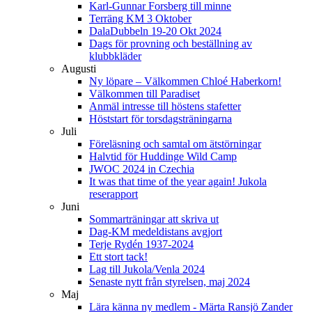
Karl-Gunnar Forsberg till minne
Terräng KM 3 Oktober
DalaDubbeln 19-20 Okt 2024
Dags för provning och beställning av
klubbkläder
Augusti
Ny löpare – Välkommen Chloé Haberkorn!
Välkommen till Paradiset
Anmäl intresse till höstens stafetter
Höststart för torsdagsträningarna
Juli
Föreläsning och samtal om ätstörningar
Halvtid för Huddinge Wild Camp
JWOC 2024 in Czechia
It was that time of the year again! Jukola
reserapport
Juni
Sommarträningar att skriva ut
Dag-KM medeldistans avgjort
Terje Rydén 1937-2024
Ett stort tack!
Lag till Jukola/Venla 2024
Senaste nytt från styrelsen, maj 2024
Maj
Lära känna ny medlem - Märta Ransjö Zander