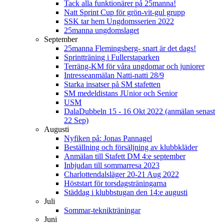
Tack alla funktionärer på 25manna!
Natt Sprint Cup för grön-vit-gul grupp
SSK tar hem Ungdomsserien 2022
25manna ungdomslaget
September
25manna Flemingsberg- snart är det dags!
Sprintträning i Fullerstaparken
Terräng-KM för våra ungdomar och juniorer
Intresseanmälan Natti-natti 28/9
Starka insatser på SM stafetten
SM medeldistans JUnior och Senior
USM
DalaDubbeln 15 - 16 Okt 2022 (anmälan senast
22 Sep)
Augusti
Nyfiken på: Jonas Pannagel
Beställning och försäljning av klubbkläder
Anmälan till Stafett DM 4:e september
Inbjudan till sommarresa 2023
Charlottendalsläger 20-21 Aug 2022
Höststart för torsdagsträningarna
Städdag i klubbstugan den 14:e augusti
Juli
Sommar-teknikträningar
Juni