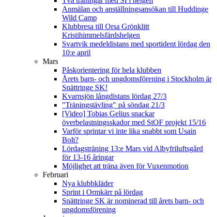
Två träningar med SI i helgen
Anmälan och anställningsansökan till Huddinge
Wild Camp
Klubbresa till Orsa Grönklitt
Kristihimmelsfärdshelgen
Svartvik medeldistans med sportident lördag den
10:e april
Mars
Påskorientering för hela klubben
Årets barn- och ungdomsförening i Stockholm är
Snättringe SK!
Kvarnsjön långdistans lördag 27/3
"Träningstävling" på söndag 21/3
[Video] Tobias Gelius snackar
överbelastningsskador med StOF projekt 15/16
Varför sprintar vi inte lika snabbt som Usain
Bolt?
Lördagsträning 13:e Mars vid Albyfriluftsgård
för 13-16 åringar
Möjlighet att träna även för Vuxenmotion
Februari
Nya klubbkläder
Sprint i Ormkärr på lördag
Snättringe SK är nominerad till årets barn- och
ungdomsförening