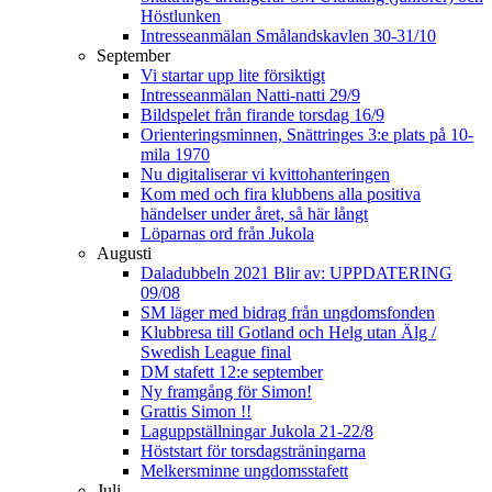
Höstlunken
Intresseanmälan Smålandskavlen 30-31/10
September
Vi startar upp lite försiktigt
Intresseanmälan Natti-natti 29/9
Bildspelet från firande torsdag 16/9
Orienteringsminnen, Snättringes 3:e plats på 10-
mila 1970
Nu digitaliserar vi kvittohanteringen
Kom med och fira klubbens alla positiva
händelser under året, så här långt
Löparnas ord från Jukola
Augusti
Daladubbeln 2021 Blir av: UPPDATERING
09/08
SM läger med bidrag från ungdomsfonden
Klubbresa till Gotland och Helg utan Älg /
Swedish League final
DM stafett 12:e september
Ny framgång för Simon!
Grattis Simon !!
Laguppställningar Jukola 21-22/8
Höststart för torsdagsträningarna
Melkersminne ungdomsstafett
Juli