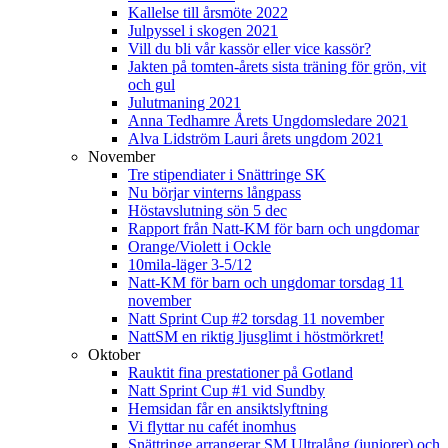
Kallelse till årsmöte 2022
Julpyssel i skogen 2021
Vill du bli vår kassör eller vice kassör?
Jakten på tomten-årets sista träning för grön, vit
och gul
Julutmaning 2021
Anna Tedhamre Årets Ungdomsledare 2021
Alva Lidström Lauri årets ungdom 2021
November
Tre stipendiater i Snättringe SK
Nu börjar vinterns långpass
Höstavslutning sön 5 dec
Rapport från Natt-KM för barn och ungdomar
Orange/Violett i Ockle
10mila-läger 3-5/12
Natt-KM för barn och ungdomar torsdag 11
november
Natt Sprint Cup #2 torsdag 11 november
NattSM en riktig ljusglimt i höstmörkret!
Oktober
Rauktit fina prestationer på Gotland
Natt Sprint Cup #1 vid Sundby
Hemsidan får en ansiktslyftning
Vi flyttar nu cafét inomhus
Snättringe arrangerar SM Ultralång (juniorer) och