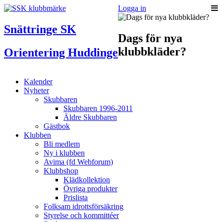
Logga in
Snättringe SK
Dags för nya
klubbkläder?
Orientering Huddinge
Kalender
Nyheter
Skubbaren
Skubbaren 1996-2011
Äldre Skubbaren
Gästbok
Klubben
Bli medlem
Ny i klubben
Avima (fd Webforum)
Klubbshop
Klädkollektion
Övriga produkter
Prislista
Folksam idrottsförsäkring
Styrelse och kommittéer