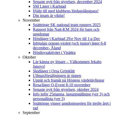
Senaste nytt från styrelsen, december 2024
SM Läger i Karlstad
Hjälp till med klubbens lördagslångpass!
Din insats är viktig!
November
Snättringe SK national team runners 2025
Rapport från Natt-KM 2024 för barn och
ungdomar
Höstläger i Karlstad 29:e Nov till 1:a Dec
Inbjudan orange-violett (och junior) läger 6-8
december- Åland
Höstlovsaktivitet i Visättra
Oktober
Lär känna ny löpare – Välkommen Jekabs
Janovs!
Skidläger i Orsa Grönklitt
Ullmaxförsäljningen är öppen
Uppåt och framåt på Höstens värdetävlingar
Resa/läger O-Event 8-10 november
Senaste nytt från styrelsen, oktober 2024
Info inför 25manna, laguppställning (ver 3) och
personallista (ver 3)
Snättringe vinner ungdomsserien för tredje året i
rad
September