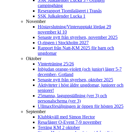
SSK Julkalender Lucka 3 - Oringen
campinghäng
Reserapport Tiomilalägret i Tranås
SSK Julkalender Lucka 1
November
Höstavslutning/Vinterupptakt lördag 29
november kl 10
Senaste nytt från styrelsen, november 2025
O-ringen i Stockholm 2027
Rapport från Natt-KM 2025 för barn och
ungdomar
Oktober
Vinterträning 25/26
Inbjudan orange-violett (och junior) läger 5-7
december- Gotland
Senaste nytt från styrelsen, oktober 2025
Aktiviteter i höst äldre ungdomar, juniorer och
seniorer!
25manna, laguppställning (ver 3) och
personalschema (ver 3)
Ullmaxförsäljningen är öppen för hösten 2025
September
Klubbkväll med Simon Hector
Resa/läger O-Event 7-9 november
Terräng KM 2 oktober