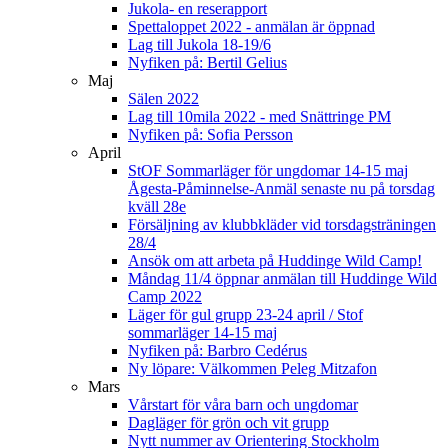
Jukola- en reserapport
Spettaloppet 2022 - anmälan är öppnad
Lag till Jukola 18-19/6
Nyfiken på: Bertil Gelius
Maj
Sälen 2022
Lag till 10mila 2022 - med Snättringe PM
Nyfiken på: Sofia Persson
April
StOF Sommarläger för ungdomar 14-15 maj
Ågesta-Påminnelse-Anmäl senaste nu på torsdag
kväll 28e
Försäljning av klubbkläder vid torsdagsträningen
28/4
Ansök om att arbeta på Huddinge Wild Camp!
Måndag 11/4 öppnar anmälan till Huddinge Wild
Camp 2022
Läger för gul grupp 23-24 april / Stof
sommarläger 14-15 maj
Nyfiken på: Barbro Cedérus
Ny löpare: Välkommen Peleg Mitzafon
Mars
Vårstart för våra barn och ungdomar
Dagläger för grön och vit grupp
Nytt nummer av Orientering Stockholm