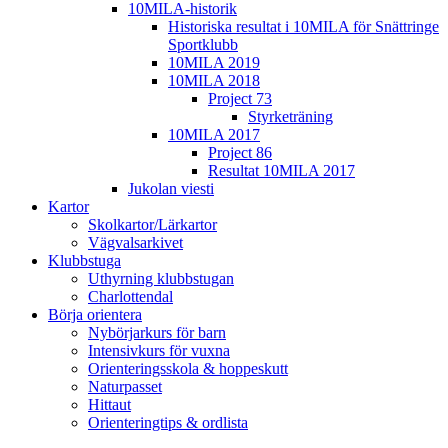
10MILA-historik
Historiska resultat i 10MILA för Snättringe
Sportklubb
10MILA 2019
10MILA 2018
Project 73
Styrketräning
10MILA 2017
Project 86
Resultat 10MILA 2017
Jukolan viesti
Kartor
Skolkartor/Lärkartor
Vägvalsarkivet
Klubbstuga
Uthyrning klubbstugan
Charlottendal
Börja orientera
Nybörjarkurs för barn
Intensivkurs för vuxna
Orienteringsskola & hoppeskutt
Naturpasset
Hittaut
Orienteringtips & ordlista