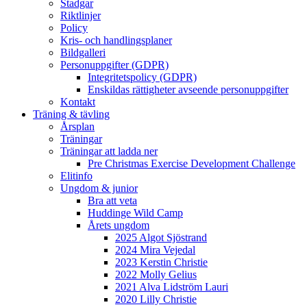
Stadgar
Riktlinjer
Policy
Kris- och handlingsplaner
Bildgalleri
Personuppgifter (GDPR)
Integritetspolicy (GDPR)
Enskildas rättigheter avseende personuppgifter
Kontakt
Träning & tävling
Årsplan
Träningar
Träningar att ladda ner
Pre Christmas Exercise Development Challenge
Elitinfo
Ungdom & junior
Bra att veta
Huddinge Wild Camp
Årets ungdom
2025 Algot Sjöstrand
2024 Mira Vejedal
2023 Kerstin Christie
2022 Molly Gelius
2021 Alva Lidström Lauri
2020 Lilly Christie