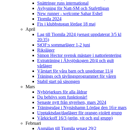
Snättringe runs international
Avlysning för Natt-SM och Stafettligan
New runner - welcome Sahar Eshel
Tiomila 2024
Fix i klubbstugan lördag 18 maj
April
Lag till Tiomila 2024 (senast uppdaterat 3/5 kl
20:35)
StOF:s sommarläger 1-2 juni
Riksläger
Simon Hector svensk mästare i nattorientering
Extraträning i Älvsjöskogen 20/4 och gult
vårläger
Vårstart för våra barn och ungdomar 11/4
Tränings och tävlingsprogrammet för våren
Stabil start på säsongen
Mars
Nybörjarkurs för alla åldrar
Du behövs som funktionär!
Senaste nytt från styrelsen, mars 2024
Träningsdag i Nynäshamn Lördag den 16:e mars
Upptaktsdag/dagläger för orange-violett grupp
Vårkickoff 16/3 (grön, vit och gul grupp)
Februari
Anmälan till Tiomila senast 29/2