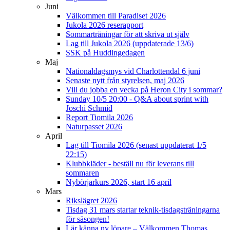
Juni
Välkommen till Paradiset 2026
Jukola 2026 reserapport
Sommarträningar för att skriva ut själv
Lag till Jukola 2026 (uppdaterade 13/6)
SSK på Huddingedagen
Maj
Nationaldagsmys vid Charlottendal 6 juni
Senaste nytt från styrelsen, maj 2026
Vill du jobba en vecka på Heron City i sommar?
Sunday 10/5 20:00 - Q&A about sprint with
Joschi Schmid
Report Tiomila 2026
Naturpasset 2026
April
Lag till Tiomila 2026 (senast uppdaterat 1/5
22:15)
Klubbkläder - beställ nu för leverans till
sommaren
Nybörjarkurs 2026, start 16 april
Mars
Rikslägret 2026
Tisdag 31 mars startar teknik-tisdagsträningarna
för säsongen!
Lär känna ny löpare – Välkommen Thomas