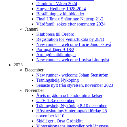
Daminfo - Våren 2024
Yngve Hedberg 1928-2024
Beställning av klubbkläder
Final Ullmax Snättringe Nattcup 21/2
Värdfamilj sökes efter sommaren 2024
Januari
Klubbresa till Örebro
Registration for Venla/Jukola by 28/1!
New runner - welcome Lucie Janoušková
Portugal-läger 9-18/2
Arrangörsutbildningar
New runner - welcome Lovisa Lindqvist
2023
December
New runner - welcome Johan Stenström
Träningshelg Nyköping
Senaste nytt från styrelsen, november 2023
November
Årets ungdom och andra utmärkelser
UTH 1-3:e december
Träningshelg Nyköping 8-10 december
Höstavslutning/Vinterupptakt lördag 25
november kl 10
Skidläger i Orsa Grönklitt
Vintersäsongens intervaller och långpass