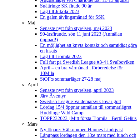
Augustiläger vid Charlottendal 12-13 augusti
Snättringe SK firade 90 år
Lag till Jukola 2023
En galen tävlingsmånad för SSK
Maj
Senaste nytt från styrelsen, maj 2023
90-årsfirande, sön 11 juni 2023 (Anmälan
öppnad!)
En möjlighet att knyta kontakt och samtidigt göra
en insats
Lag till Tiomila 2023
Full fart på Swedish League #3-4 i Svalboviken
April – en bra vårmånad i förberedelse för
10Mila
StOF:s sommarläger 27-28 maj
April
Senaste nytt från styrelsen, april 2023
Järv Äventyr
Swedish League Valdemarsvik lovar gott
Lördag 15/4 öppnar anmälan till sommarlägret
Huddinge Wild Camp
TOPP232023 | Mitt första Tiomila - Bertil Gelius
Mars
Ny löpare: Välkommen Hannes Lindqvist
Långpass lördagen den 18:e mars med lunch och