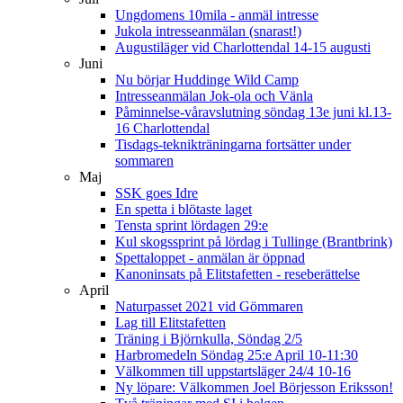
Ungdomens 10mila - anmäl intresse
Jukola intresseanmälan (snarast!)
Augustiläger vid Charlottendal 14-15 augusti
Juni
Nu börjar Huddinge Wild Camp
Intresseanmälan Jok-ola och Vänla
Påminnelse-våravslutning söndag 13e juni kl.13-
16 Charlottendal
Tisdags-teknikträningarna fortsätter under
sommaren
Maj
SSK goes Idre
En spetta i blötaste laget
Tensta sprint lördagen 29:e
Kul skogssprint på lördag i Tullinge (Brantbrink)
Spettaloppet - anmälan är öppnad
Kanoninsats på Elitstafetten - reseberättelse
April
Naturpasset 2021 vid Gömmaren
Lag till Elitstafetten
Träning i Björnkulla, Söndag 2/5
Harbromedeln Söndag 25:e April 10-11:30
Välkommen till uppstartsläger 24/4 10-16
Ny löpare: Välkommen Joel Börjesson Eriksson!