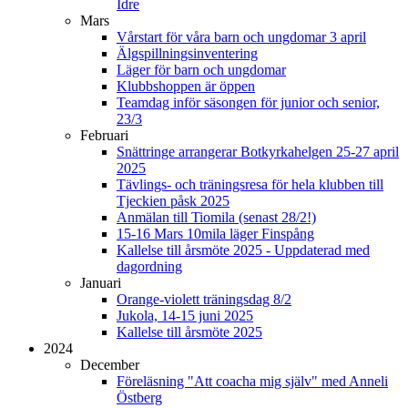
Idre
Mars
Vårstart för våra barn och ungdomar 3 april
Älgspillningsinventering
Läger för barn och ungdomar
Klubbshoppen är öppen
Teamdag inför säsongen för junior och senior,
23/3
Februari
Snättringe arrangerar Botkyrkahelgen 25-27 april
2025
Tävlings- och träningsresa för hela klubben till
Tjeckien påsk 2025
Anmälan till Tiomila (senast 28/2!)
15-16 Mars 10mila läger Finspång
Kallelse till årsmöte 2025 - Uppdaterad med
dagordning
Januari
Orange-violett träningsdag 8/2
Jukola, 14-15 juni 2025
Kallelse till årsmöte 2025
2024
December
Föreläsning "Att coacha mig själv" med Anneli
Östberg