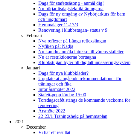
Dags för stafettsäsong - anmäl dig!
Nu börjar tisdagsteknikträningarna
Dags för ny omgång av Nybörjarkurs för barn
och ungdomar!
Hemmaläger 11-13/3
Renovering i klubbstugan- status v 9
Februari
Nya reflexer på Långa reflexslingan
Nyfiken på: Nadja
Nu kan du anmäla intresse till vårens stafetter
Nu är restriktionerna borttagna
Klubbstugan byter till digitalt inpasseringssystem
Januari
Dags för nya klubbkläder?
Uppdaterat angående rekommendationer för
träningar och fika
Inför årsmötet 2022
Stafett-pepp lördag 15:00
Torsdagscafét stängs de kommande veckorna för
renovering
Årsmöte 2022
22-23/1 Träningshelg på hemmaplan
2021
December
Vi har ett resultat