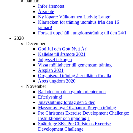
Januari
Inför årsmötet
Årsmöte
Ny löpare: Välkommen Ludvig Lange!
Klartecken för träning utomhus från den 16
januari!
Fortsatt uppehåll i ungdomsträning till den 24/1
2020
December
God Jul och Gott Nytt År!
Kallelse till årsmöte 2021
Julpyssel i skogen
Vissa möjligheter till gemensam träning
Årsplan 2021
Organiserad träning åter tillåten för alla
Årets ungdom 2020
November
Balladen om den gamle orienteraren
Efterlysning!
Julavslutning lördag den 5 dec
Massor av nya OL-banor för egen träning
Pre Christmas Exercise Development Challenge:
Instruktioner och uppdrag 1
Snättringe SKs Pre Christmas Exercise
Development Challenge