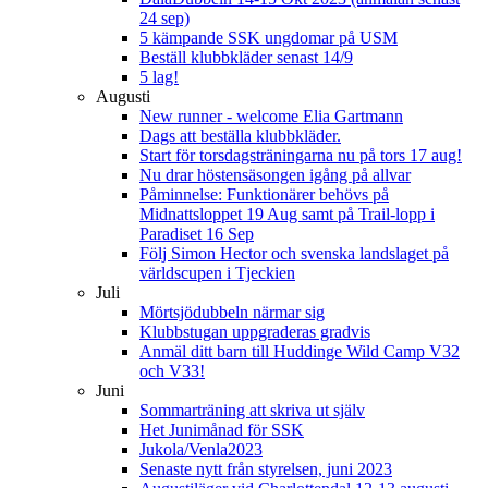
24 sep)
5 kämpande SSK ungdomar på USM
Beställ klubbkläder senast 14/9
5 lag!
Augusti
New runner - welcome Elia Gartmann
Dags att beställa klubbkläder.
Start för torsdagsträningarna nu på tors 17 aug!
Nu drar höstensäsongen igång på allvar
Påminnelse: Funktionärer behövs på
Midnattsloppet 19 Aug samt på Trail-lopp i
Paradiset 16 Sep
Följ Simon Hector och svenska landslaget på
världscupen i Tjeckien
Juli
Mörtsjödubbeln närmar sig
Klubbstugan uppgraderas gradvis
Anmäl ditt barn till Huddinge Wild Camp V32
och V33!
Juni
Sommarträning att skriva ut själv
Het Junimånad för SSK
Jukola/Venla2023
Senaste nytt från styrelsen, juni 2023