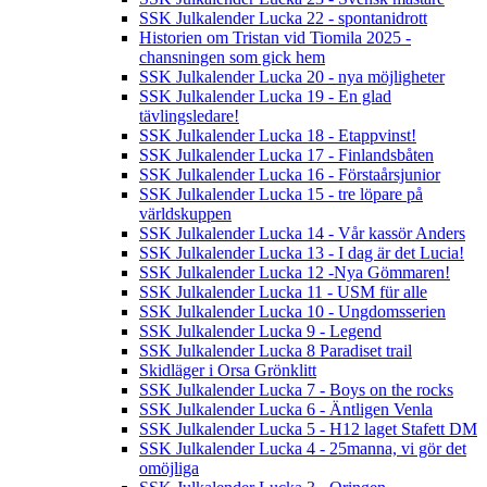
SSK Julkalender Lucka 22 - spontanidrott
Historien om Tristan vid Tiomila 2025 -
chansningen som gick hem
SSK Julkalender Lucka 20 - nya möjligheter
SSK Julkalender Lucka 19 - En glad
tävlingsledare!
SSK Julkalender Lucka 18 - Etappvinst!
SSK Julkalender Lucka 17 - Finlandsbåten
SSK Julkalender Lucka 16 - Förstaårsjunior
SSK Julkalender Lucka 15 - tre löpare på
världskuppen
SSK Julkalender Lucka 14 - Vår kassör Anders
SSK Julkalender Lucka 13 - I dag är det Lucia!
SSK Julkalender Lucka 12 -Nya Gömmaren!
SSK Julkalender Lucka 11 - USM für alle
SSK Julkalender Lucka 10 - Ungdomsserien
SSK Julkalender Lucka 9 - Legend
SSK Julkalender Lucka 8 Paradiset trail
Skidläger i Orsa Grönklitt
SSK Julkalender Lucka 7 - Boys on the rocks
SSK Julkalender Lucka 6 - Äntligen Venla
SSK Julkalender Lucka 5 - H12 laget Stafett DM
SSK Julkalender Lucka 4 - 25manna, vi gör det
omöjliga