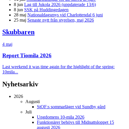
8 jun
Lag till Jukola 2026 (uppdaterade 13/6)
8 jun
SSK på Huddingedagen
28 maj
Nationaldagsmys vid Charlottendal 6 juni
25 maj
Senaste nytt från styrelsen, maj 2026
Skubbaren
4 maj
Report Tiomila 2026
Last weekend it was time again for the highlight of the spring:
10mila...
Nyhetsarkiv
2026
Augusti
StOF:s sommarläger vid Sundby gård
Juli
Ungdomens 10-mila 2026
Funktionärer behövs till Midnattsloppet 15
augusti 2026