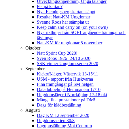
Utvecklingsstipendium, Unga talanger
Fel på kartan?
Nya Flemingsbergskartan släppt
Resultat Natt-KM Ungdomar
Svenne Roos har stämplat ut
Keep calm and carry on (on your own)
Nya riktlinjer från SOFT angående träningar och
tävlingar
Natt-KM för ungdomar 5 november
Oktober
Natt Sprint Cup 2020!
Sven Roos 1926- 24/10 2020
SSK vinner Ungdomsserien 2020
September
Kickoff-läger, Västervik 13-15/11
USM - rapport från Huskvarna
Fina framgångar på SM-helgen
Daladubbeln på Hemmaplan 17/10
Ungdomsläger i Norrköping 17-18 okt
Många fina prestationer på DM!
Dags för klädbeställning
Augusti
Dag-KM 12 september 2020
Ungdomsserien 30/8
Laguppställning Mot Centrum