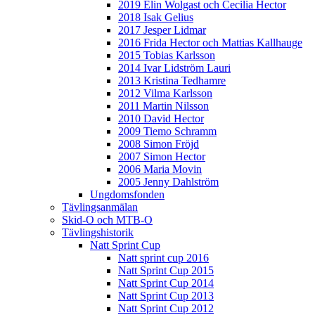
2019 Elin Wolgast och Cecilia Hector
2018 Isak Gelius
2017 Jesper Lidmar
2016 Frida Hector och Mattias Kallhauge
2015 Tobias Karlsson
2014 Ivar Lidström Lauri
2013 Kristina Tedhamre
2012 Vilma Karlsson
2011 Martin Nilsson
2010 David Hector
2009 Tiemo Schramm
2008 Simon Fröjd
2007 Simon Hector
2006 Maria Movin
2005 Jenny Dahlström
Ungdomsfonden
Tävlingsanmälan
Skid-O och MTB-O
Tävlingshistorik
Natt Sprint Cup
Natt sprint cup 2016
Natt Sprint Cup 2015
Natt Sprint Cup 2014
Natt Sprint Cup 2013
Natt Sprint Cup 2012