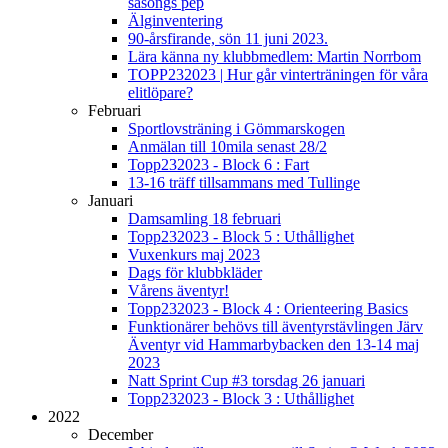
säsongs pep
Älginventering
90-årsfirande, sön 11 juni 2023.
Lära känna ny klubbmedlem: Martin Norrbom
TOPP232023 | Hur går vinterträningen för våra
elitlöpare?
Februari
Sportlovsträning i Gömmarskogen
Anmälan till 10mila senast 28/2
Topp232023 - Block 6 : Fart
13-16 träff tillsammans med Tullinge
Januari
Damsamling 18 februari
Topp232023 - Block 5 : Uthållighet
Vuxenkurs maj 2023
Dags för klubbkläder
Vårens äventyr!
Topp232023 - Block 4 : Orienteering Basics
Funktionärer behövs till äventyrstävlingen Järv
Äventyr vid Hammarbybacken den 13-14 maj
2023
Natt Sprint Cup #3 torsdag 26 januari
Topp232023 - Block 3 : Uthållighet
2022
December