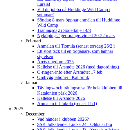
Laraia!
Vill du jobba på Huddinge Wild Camp i
sommar?
Söndag 8 mars öppnar anmälan till Huddinge
Wild Camp
Träningsdag i Södertälje 14/3
Nyköpingsläger orange-violett 20-22 mars
Februari
Anmälan till Tiomila (senast torsdag 26/2!)
Ett stort tack till en trotjänare, som lämnar
styrelsen
Årets ungdom 2025
Kallelse till Årsmöte 2026 (med dagordning)
O-ringen-info efter Årsmötet 17 feb
Ombyggnationer i Källbrink
Januari
Tävlings- och träningsresa för hela klubben till
Katalonien påsk 2026
Kallelse till Årsmöte 2026
Anmälan till Jukola (senast 11/1)
2025
December
Vad händer i klubben 2026?
SSK Julkalender Lucka 24 - Olika är bra
SSK Julkalender Lucka 23 - Svensk mästare