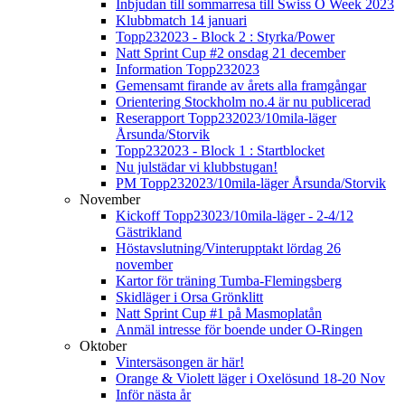
Inbjudan till sommarresa till Swiss O Week 2023
Klubbmatch 14 januari
Topp232023 - Block 2 : Styrka/Power
Natt Sprint Cup #2 onsdag 21 december
Information Topp232023
Gemensamt firande av årets alla framgångar
Orientering Stockholm no.4 är nu publicerad
Reserapport Topp232023/10mila-läger
Årsunda/Storvik
Topp232023 - Block 1 : Startblocket
Nu julstädar vi klubbstugan!
PM Topp232023/10mila-läger Årsunda/Storvik
November
Kickoff Topp23023/10mila-läger - 2-4/12
Gästrikland
Höstavslutning/Vinterupptakt lördag 26
november
Kartor för träning Tumba-Flemingsberg
Skidläger i Orsa Grönklitt
Natt Sprint Cup #1 på Masmoplatån
Anmäl intresse för boende under O-Ringen
Oktober
Vintersäsongen är här!
Orange & Violett läger i Oxelösund 18-20 Nov
Inför nästa år