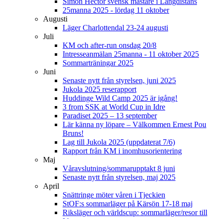
Simon Hector svensk mästare i Långdistans
25manna 2025 - lördag 11 oktober
Augusti
Läger Charlottendal 23-24 augusti
Juli
KM och after-run onsdag 20/8
Intresseanmälan 25manna - 11 oktober 2025
Sommarträningar 2025
Juni
Senaste nytt från styrelsen, juni 2025
Jukola 2025 reserapport
Huddinge Wild Camp 2025 är igång!
3 from SSK at World Cup in Idre
Paradiset 2025 – 13 september
Lär känna ny löpare – Välkommen Ernest Pou
Bruns!
Lag till Jukola 2025 (uppdaterat 7/6)
Rapport från KM i inomhusorientering
Maj
Våravslutning/sommarupptakt 8 juni
Senaste nytt från styrelsen, maj 2025
April
Snättringe möter våren i Tjeckien
StOF:s sommarläger på Kärsön 17-18 maj
Riksläger och världscup: sommarläger/resor till