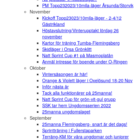
PM Topp232023/10mila-läger Årsunda/Storvik
November
Kickoff Topp23023/10mila-läger - 2-4/12
Gästrikland
Höstavslutning/Vinterupptakt lördag 26
november
Kartor för träning Tumba-Flemingsberg
Skidläger i Orsa Grönklitt
Natt Sprint Cup #1 på Masmoplatån
Anmäl intresse för boende under O-Ringen
Oktober
Vintersäsongen är här!
Orange & Violett läger i Oxelösund 18-20 Nov
Inför nästa år
Tack alla funktionärer på 25manna!
Natt Sprint Cup för grön-vit-gul grupp
SSK tar hem Ungdomsserien 2022
25manna ungdomslaget
September
25manna Flemingsberg- snart är det dags!
Sprintträning i Fullerstaparken
Terräng-KM för våra ungdomar och juniorer