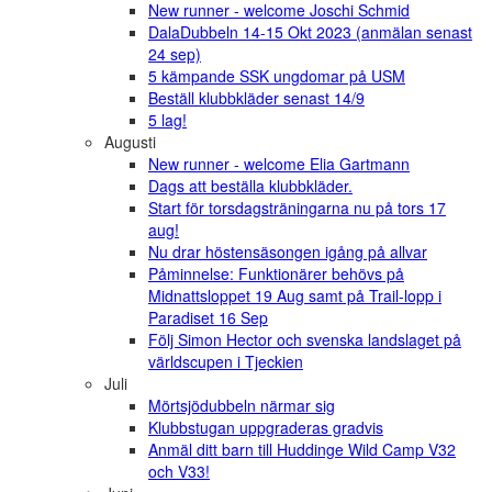
New runner - welcome Joschi Schmid
DalaDubbeln 14-15 Okt 2023 (anmälan senast
24 sep)
5 kämpande SSK ungdomar på USM
Beställ klubbkläder senast 14/9
5 lag!
Augusti
New runner - welcome Elia Gartmann
Dags att beställa klubbkläder.
Start för torsdagsträningarna nu på tors 17
aug!
Nu drar höstensäsongen igång på allvar
Påminnelse: Funktionärer behövs på
Midnattsloppet 19 Aug samt på Trail-lopp i
Paradiset 16 Sep
Följ Simon Hector och svenska landslaget på
världscupen i Tjeckien
Juli
Mörtsjödubbeln närmar sig
Klubbstugan uppgraderas gradvis
Anmäl ditt barn till Huddinge Wild Camp V32
och V33!