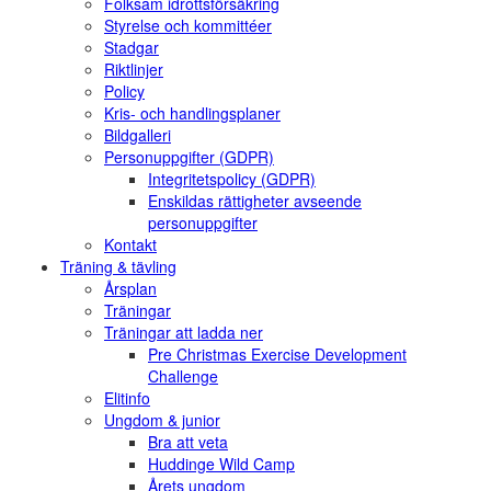
Folksam idrottsförsäkring
Styrelse och kommittéer
Stadgar
Riktlinjer
Policy
Kris- och handlingsplaner
Bildgalleri
Personuppgifter (GDPR)
Integritetspolicy (GDPR)
Enskildas rättigheter avseende
personuppgifter
Kontakt
Träning & tävling
Årsplan
Träningar
Träningar att ladda ner
Pre Christmas Exercise Development
Challenge
Elitinfo
Ungdom & junior
Bra att veta
Huddinge Wild Camp
Årets ungdom