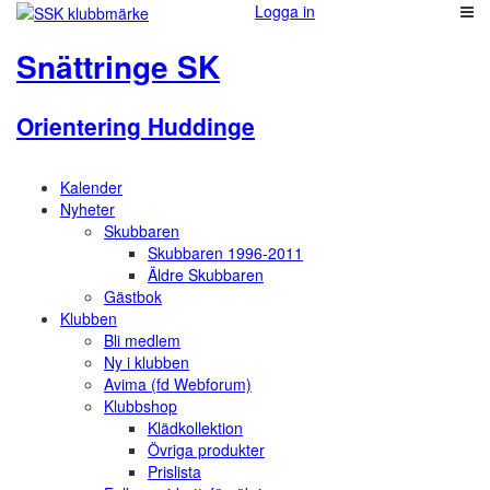
Logga in
Snättringe SK
Orientering Huddinge
Kalender
Nyheter
Skubbaren
Skubbaren 1996-2011
Äldre Skubbaren
Gästbok
Klubben
Bli medlem
Ny i klubben
Avima (fd Webforum)
Klubbshop
Klädkollektion
Övriga produkter
Prislista