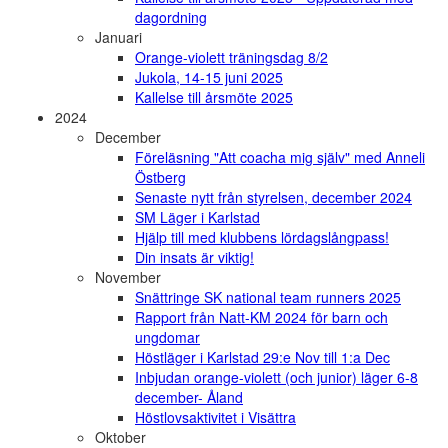
dagordning
Januari
Orange-violett träningsdag 8/2
Jukola, 14-15 juni 2025
Kallelse till årsmöte 2025
2024
December
Föreläsning "Att coacha mig själv" med Anneli
Östberg
Senaste nytt från styrelsen, december 2024
SM Läger i Karlstad
Hjälp till med klubbens lördagslångpass!
Din insats är viktig!
November
Snättringe SK national team runners 2025
Rapport från Natt-KM 2024 för barn och
ungdomar
Höstläger i Karlstad 29:e Nov till 1:a Dec
Inbjudan orange-violett (och junior) läger 6-8
december- Åland
Höstlovsaktivitet i Visättra
Oktober