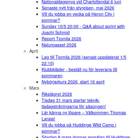
Nationaldagsmys vid Charlottendal 6 juni
Senaste nytt från styrelsen, maj 2026
Vill du jobba en vecka på Heron City i
sommar?
Sunday 10/5 20:00 - Q&A about sprint with
Joschi Schmid
Report Tiomila 2026
Naturpasset 2026
April
Lag till Tiomila 2026 (senast uppdaterat 1/5
22:15)
Klubbkläder - beställ nu för leverans till
sommaren
Nybörjarkurs 2026, start 16 april
Mars
Rikslägret 2026
Tisdag 31 mars startar teknik-
tisdagsträningarna för säsongen!
Lär känna ny löpare – Välkommen Thomas
Laraia!
Vill du jobba på Huddinge Wild Camp i
sommar?
Söndag 8 mars öppnar anmälan till Huddinge