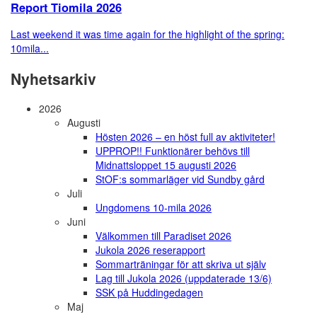
Report Tiomila 2026
Last weekend it was time again for the highlight of the spring:
10mila...
Nyhetsarkiv
2026
Augusti
Hösten 2026 – en höst full av aktiviteter!
UPPROP!! Funktionärer behövs till
Midnattsloppet 15 augusti 2026
StOF:s sommarläger vid Sundby gård
Juli
Ungdomens 10-mila 2026
Juni
Välkommen till Paradiset 2026
Jukola 2026 reserapport
Sommarträningar för att skriva ut själv
Lag till Jukola 2026 (uppdaterade 13/6)
SSK på Huddingedagen
Maj