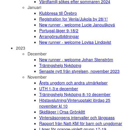
Värdfamilj sökes efter sommaren 2024
Januari
Klubbresa till Örebro
Registration for Venla/Jukola by 28/1!
New runner - welcome Lucie Janoušková
Portugal-läger 9-18/2
Arrangörsutbildningar
New runner - welcome Lovisa Lindqvist
2023
December
New runner - welcome Johan Stenström
Träningshelg Nyköping
Senaste nytt från styrelsen, november 2023
November
Årets ungdom och andra utmärkelser
UTH 1-3:e december
Träningshelg Nyköping 8-10 december
Höstavslutning/Vinterupptakt lördag 25
november kl 10
Skidläger i Orsa Grönklitt
Vintersäsongens intervaller och långpass
Rapport från Natt-KM för barn och ungdomar
Läger för orange-violett grupp 17-19