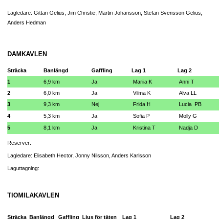
Lagledare: Gittan Gelius, Jim Christie, Martin Johansson, Stefan Svensson Gelius,
Anders Hedman
DAMKAVLEN
Sträcka
Banlängd
Gaffling
Lag 1
Lag 2
1
6,9 km
Ja
Mariia K
Anni T
2
6,0 km
Ja
Vilma K
Alva LL
3
9,3 km
Nej
Frida H
Lucia PB
4
5,3 km
Ja
Sofia P
Molly G
5
8,1 km
Ja
Kristina T
Nadja D
Reserver:
Lagledare: Elisabeth Hector, Jonny Nilsson, Anders Karlsson
Laguttagning:
TIOMILAKAVLEN
Sträcka
Banlängd
Gaffling
Ljus för täten
Lag 1
Lag 2