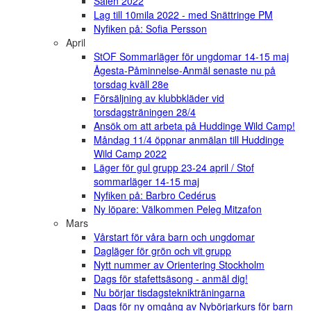
Sälen 2022
Lag till 10mila 2022 - med Snättringe PM
Nyfiken på: Sofia Persson
April
StOF Sommarläger för ungdomar 14-15 maj
Ågesta-Påminnelse-Anmäl senaste nu på
torsdag kväll 28e
Försäljning av klubbkläder vid
torsdagsträningen 28/4
Ansök om att arbeta på Huddinge Wild Camp!
Måndag 11/4 öppnar anmälan till Huddinge
Wild Camp 2022
Läger för gul grupp 23-24 april / Stof
sommarläger 14-15 maj
Nyfiken på: Barbro Cedérus
Ny löpare: Välkommen Peleg Mitzafon
Mars
Vårstart för våra barn och ungdomar
Dagläger för grön och vit grupp
Nytt nummer av Orientering Stockholm
Dags för stafettsäsong - anmäl dig!
Nu börjar tisdagsteknikträningarna
Dags för ny omgång av Nybörjarkurs för barn