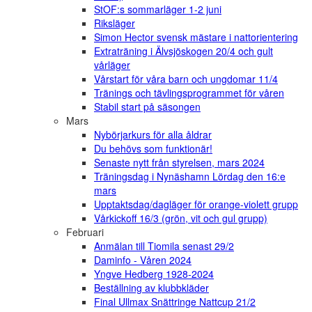
StOF:s sommarläger 1-2 juni
Riksläger
Simon Hector svensk mästare i nattorientering
Extraträning i Älvsjöskogen 20/4 och gult
vårläger
Vårstart för våra barn och ungdomar 11/4
Tränings och tävlingsprogrammet för våren
Stabil start på säsongen
Mars
Nybörjarkurs för alla åldrar
Du behövs som funktionär!
Senaste nytt från styrelsen, mars 2024
Träningsdag i Nynäshamn Lördag den 16:e
mars
Upptaktsdag/dagläger för orange-violett grupp
Vårkickoff 16/3 (grön, vit och gul grupp)
Februari
Anmälan till Tiomila senast 29/2
Daminfo - Våren 2024
Yngve Hedberg 1928-2024
Beställning av klubbkläder
Final Ullmax Snättringe Nattcup 21/2