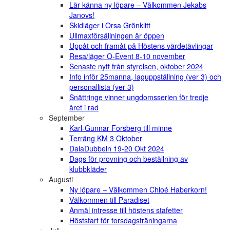
Lär känna ny löpare – Välkommen Jekabs
Janovs!
Skidläger i Orsa Grönklitt
Ullmaxförsäljningen är öppen
Uppåt och framåt på Höstens värdetävlingar
Resa/läger O-Event 8-10 november
Senaste nytt från styrelsen, oktober 2024
Info inför 25manna, laguppställning (ver 3) och
personallista (ver 3)
Snättringe vinner ungdomsserien för tredje
året i rad
September
Karl-Gunnar Forsberg till minne
Terräng KM 3 Oktober
DalaDubbeln 19-20 Okt 2024
Dags för provning och beställning av
klubbkläder
Augusti
Ny löpare – Välkommen Chloé Haberkorn!
Välkommen till Paradiset
Anmäl intresse till höstens stafetter
Höststart för torsdagsträningarna