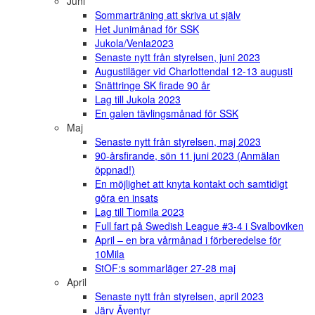
Juni
Sommarträning att skriva ut själv
Het Junimånad för SSK
Jukola/Venla2023
Senaste nytt från styrelsen, juni 2023
Augustiläger vid Charlottendal 12-13 augusti
Snättringe SK firade 90 år
Lag till Jukola 2023
En galen tävlingsmånad för SSK
Maj
Senaste nytt från styrelsen, maj 2023
90-årsfirande, sön 11 juni 2023 (Anmälan
öppnad!)
En möjlighet att knyta kontakt och samtidigt
göra en insats
Lag till Tiomila 2023
Full fart på Swedish League #3-4 i Svalboviken
April – en bra vårmånad i förberedelse för
10Mila
StOF:s sommarläger 27-28 maj
April
Senaste nytt från styrelsen, april 2023
Järv Äventyr