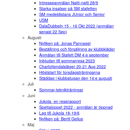
Intresseanmälan Natti-natti 28/9
Starka insatser på SM stafetten
SM medeldistans JUnior och Senior
USM
DalaDubbeln 15 - 16 Okt 2022 (anmälan
senast 22 Sep)
Augusti
Nyfiken på: Jonas Pannagel
Beställning och försäljning av klubbkläder
Anmälan till Stafett DM 4:e september
Inbjudan till sommarresa 2023
Charlottendalsläger 20-21 Aug 2022
Höststart för torsdagsträningarna
Städdag i klubbstugan den 14:e augusti
Juli
Sommar-teknikträningar
Juni
Jukola- en reserapport
Spettaloppet 2022 - anmälan är öppnad
Lag till Jukola 18-19/6
Nyfiken på: Bertil Gelius
Maj