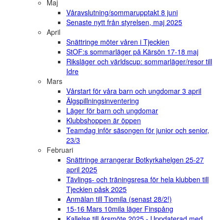
Maj
Våravslutning/sommarupptakt 8 juni
Senaste nytt från styrelsen, maj 2025
April
Snättringe möter våren i Tjeckien
StOF:s sommarläger på Kärsön 17-18 maj
Riksläger och världscup: sommarläger/resor till
Idre
Mars
Vårstart för våra barn och ungdomar 3 april
Älgspillningsinventering
Läger för barn och ungdomar
Klubbshoppen är öppen
Teamdag inför säsongen för junior och senior,
23/3
Februari
Snättringe arrangerar Botkyrkahelgen 25-27
april 2025
Tävlings- och träningsresa för hela klubben till
Tjeckien påsk 2025
Anmälan till Tiomila (senast 28/2!)
15-16 Mars 10mila läger Finspång
Kallelse till årsmöte 2025 - Uppdaterad med