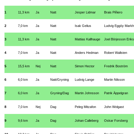
1
11,3 km
Ja
Natt
Jesper Lidmar
Brais Piñiero
2
7,0 km
Ja
Natt
Isak Gelius
Ludvig Eggöy Markh
3
11,3 km
Ja
Natt
Mattias Kallhauge
Joel Börjesson Erik
4
7,0 km
Ja
Natt
Anders Hedman
Robert Wallsten
5
15,5 km
Nej
Natt
Simon Hector
Fredrik Boström
6
6,0 km
Ja
Natt/Gryning
Ludvig Lange
Martin Nilsson
7
6,0 km
Ja
Gryning/Dag
Martin Johnsson
Patrik Äppelgran
8
7,0 km
Nej
Dag
Peleg Mitzafon
John Wolgast
9
9,6 km
Ja
Dag
Johan Calleberg
Oskar Forsberg