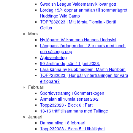
Swedish League Valdemarsvik lovar gott
Lördag 15/4 öppnar anmälan till sommarlägret
Huddinge Wild Camp
TOPP232023 | Mitt första Tiomila - Bertil
Gelius
Mars
Ny löpare: Välkommen Hannes Lindqvist
Långpass lördagen den 18:e mars med lunch
och säsongs pep
Älginventering
90-årsfirande, sön 11 juni 2023.
Lära känna ny klubbmedlem: Martin Norrbom
TOPP232023 | Hur går vinterträningen för våra
elitlöpare?
Februari
Sportlovsträning i Gömmarskogen
Anmälan till 10mila senast 28/2
Topp232023 - Block 6 : Fart
13-16 träff tillsammans med Tullinge
Januari
Damsamling 18 februari
Topp232023 - Block 5 : Uthållighet