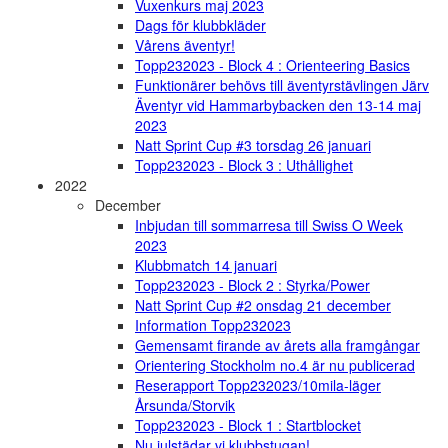
Vuxenkurs maj 2023
Dags för klubbkläder
Vårens äventyr!
Topp232023 - Block 4 : Orienteering Basics
Funktionärer behövs till äventyrstävlingen Järv
Äventyr vid Hammarbybacken den 13-14 maj
2023
Natt Sprint Cup #3 torsdag 26 januari
Topp232023 - Block 3 : Uthållighet
2022
December
Inbjudan till sommarresa till Swiss O Week
2023
Klubbmatch 14 januari
Topp232023 - Block 2 : Styrka/Power
Natt Sprint Cup #2 onsdag 21 december
Information Topp232023
Gemensamt firande av årets alla framgångar
Orientering Stockholm no.4 är nu publicerad
Reserapport Topp232023/10mila-läger
Årsunda/Storvik
Topp232023 - Block 1 : Startblocket
Nu julstädar vi klubbstugan!