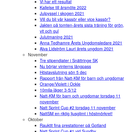
Vi har ett resultat
Kallelse till årsmöte 2022
Julpyssel i skogen 2021
Vill du bli vår kassör eller vice kassör?
Jakten på tomten-årets sista träning för grön,
vit och gul
Julutmaning 2021
Anna Tedhamre Årets Ungdomsledare 2021
Alva Lidström Lauri årets ungdom 2021
November
Tre stipendiater i Snättringe SK
Nu börjar vinterns långpass
Höstavslutning sön 5 dec
Rapport från Natt-KM för barn och ungdomar
Orange/Violett i Ockle
10mila-läger 3-5/12
Natt-KM för barn och ungdomar torsdag 11
november
Natt Sprint Cup #2 torsdag 11 november
NattSM en riktig ljusglimt i höstmörkret!
Oktober
Rauktit fina prestationer på Gotland
Natt Sprint Cup #1 vid Sundby