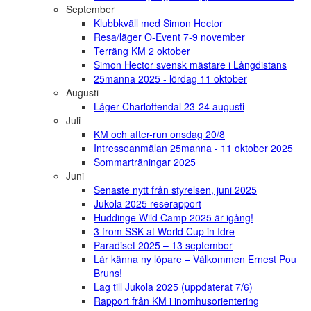
September
Klubbkväll med Simon Hector
Resa/läger O-Event 7-9 november
Terräng KM 2 oktober
Simon Hector svensk mästare i Långdistans
25manna 2025 - lördag 11 oktober
Augusti
Läger Charlottendal 23-24 augusti
Juli
KM och after-run onsdag 20/8
Intresseanmälan 25manna - 11 oktober 2025
Sommarträningar 2025
Juni
Senaste nytt från styrelsen, juni 2025
Jukola 2025 reserapport
Huddinge Wild Camp 2025 är igång!
3 from SSK at World Cup in Idre
Paradiset 2025 – 13 september
Lär känna ny löpare – Välkommen Ernest Pou
Bruns!
Lag till Jukola 2025 (uppdaterat 7/6)
Rapport från KM i inomhusorientering