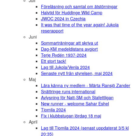
Juli
Föreläsning och samtal om ätstörningar
Halvtid för Huddinge Wild Camp
JWOC 2024 in Czechia
It was that time of the year again! Jukola
reserapport
Juni
Sommarträningar att skriva ut
Dag-KM medeldistans avgjort
Terje Rydén 1937-2024
Ett stort tack!
Lag till Jukola/Venla 2024
Senaste nytt från styrelsen, maj 2024
Maj
Lära känna ny medlem - Märta Ransjö Zander
Snättringe runs international
Avlysning för Natt-SM och Stafettligan
New runner - welcome Sahar Eshel
Tiomila 2024
Fix i klubbstugan lördag 18 maj
April
Lag till Tiomila 2024 (senast uppdaterat 3/5 kl
20:35)