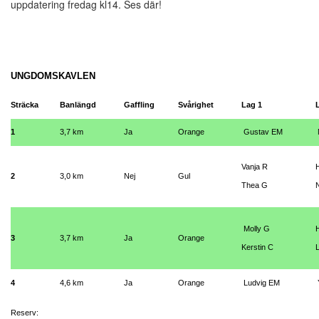
uppdatering fredag kl14. Ses där!
UNGDOMSKAVLEN
Sträcka
Banlängd
Gaffling
Svårighet
Lag 1
1
3,7 km
Ja
Orange
Gustav EM
Vanja R
2
3,0 km
Nej
Gul
Thea G
Molly G
3
3,7 km
Ja
Orange
Kerstin C
4
4,6 km
Ja
Orange
Ludvig EM
Reserv: