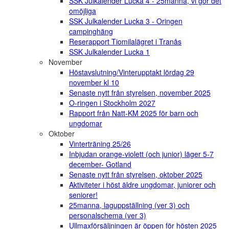
SSK Julkalender Lucka 4 - 25manna, vi gör det
omöjliga
SSK Julkalender Lucka 3 - Oringen
campinghäng
Reserapport Tiomilalägret i Tranås
SSK Julkalender Lucka 1
November
Höstavslutning/Vinterupptakt lördag 29
november kl 10
Senaste nytt från styrelsen, november 2025
O-ringen i Stockholm 2027
Rapport från Natt-KM 2025 för barn och
ungdomar
Oktober
Vinterträning 25/26
Inbjudan orange-violett (och junior) läger 5-7
december- Gotland
Senaste nytt från styrelsen, oktober 2025
Aktiviteter i höst äldre ungdomar, juniorer och
seniorer!
25manna, laguppställning (ver 3) och
personalschema (ver 3)
Ullmaxförsäljningen är öppen för hösten 2025