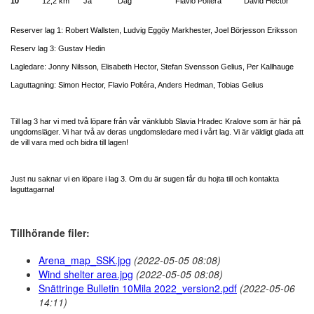
10
12,2 km
Ja
Dag
Flavio Poltéra
David Hector
Reserver lag 1: Robert Wallsten, Ludvig Eggöy Markhester, Joel Börjesson Eriksson
Reserv lag 3: Gustav Hedin
Lagledare: Jonny Nilsson, Elisabeth Hector, Stefan Svensson Gelius, Per Kallhauge
Laguttagning: Simon Hector, Flavio Poltéra, Anders Hedman, Tobias Gelius
Till lag 3 har vi med två löpare från vår vänklubb Slavia Hradec Kralove som är här på
ungdomsläger. Vi har två av deras ungdomsledare med i vårt lag. Vi är väldigt glada att
de vill vara med och bidra till lagen!
Just nu saknar vi en löpare i lag 3. Om du är sugen får du hojta till och kontakta
laguttagarna!
Tillhörande filer:
Arena_map_SSK.jpg
(2022-05-05 08:08)
Wind shelter area.jpg
(2022-05-05 08:08)
Snättringe Bulletin 10Mila 2022_version2.pdf
(2022-05-06
14:11)