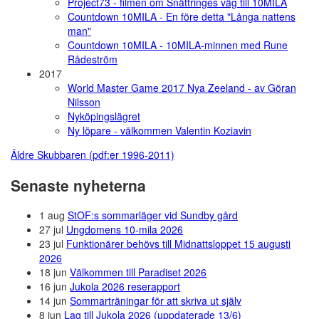
Project73 - filmen om Snättringes väg till 10MILA
Countdown 10MILA - En före detta "Långa nattens
man"
Countdown 10MILA - 10MILA-minnen med Rune
Rådeström
2017
World Master Game 2017 Nya Zeeland - av Göran
Nilsson
Nyköpingslägret
Ny löpare - välkommen Valentin Koziavin
Äldre Skubbaren (pdf:er 1996-2011)
Senaste nyheterna
1 aug
StOF:s sommarläger vid Sundby gård
27 jul
Ungdomens 10-mila 2026
23 jul
Funktionärer behövs till Midnattsloppet 15 augusti
2026
18 jun
Välkommen till Paradiset 2026
16 jun
Jukola 2026 reserapport
14 jun
Sommarträningar för att skriva ut själv
8 jun
Lag till Jukola 2026 (uppdaterade 13/6)