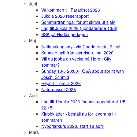
Juni
Välkommen till Paradiset 2026
Jukola 2026 reserapport
Sommarträningar för att skriva ut själv
Lag till Jukola 2026 (uppdaterade 13/6)
SSK på Huddingedagen
Maj
Nationaldagsmys vid Charlottendal 6 juni
Senaste nytt från styrelsen, maj 2026
Vill du jobba en vecka på Heron City i
sommar?
Sunday 10/5 20:00 - Q&A about sprint with
Joschi Schmid
Report Tiomila 2026
Naturpasset 2026
April
Lag till Tiomila 2026 (senast uppdaterat 1/5
22:15)
Klubbkläder - beställ nu för leverans till
sommaren
Nybörjarkurs 2026, start 16 april
Mars