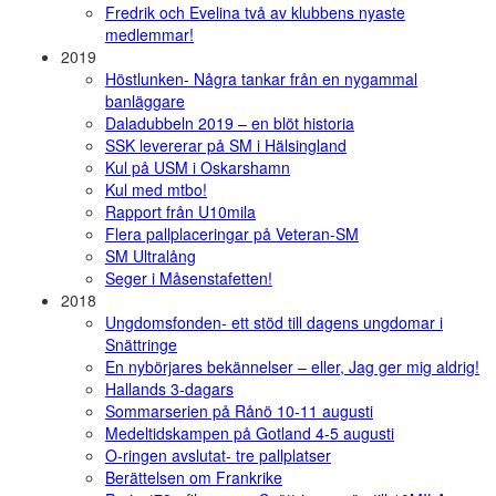
Fredrik och Evelina två av klubbens nyaste
medlemmar!
2019
Höstlunken- Några tankar från en nygammal
banläggare
Daladubbeln 2019 – en blöt historia
SSK levererar på SM i Hälsingland
Kul på USM i Oskarshamn
Kul med mtbo!
Rapport från U10mila
Flera pallplaceringar på Veteran-SM
SM Ultralång
Seger i Måsenstafetten!
2018
Ungdomsfonden- ett stöd till dagens ungdomar i
Snättringe
En nybörjares bekännelser – eller, Jag ger mig aldrig!
Hallands 3-dagars
Sommarserien på Rånö 10-11 augusti
Medeltidskampen på Gotland 4-5 augusti
O-ringen avslutat- tre pallplatser
Berättelsen om Frankrike