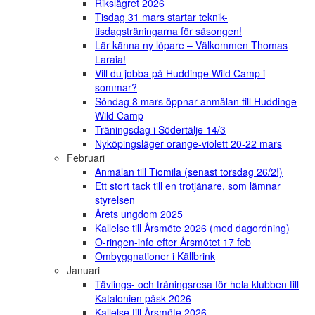
Rikslägret 2026
Tisdag 31 mars startar teknik-
tisdagsträningarna för säsongen!
Lär känna ny löpare – Välkommen Thomas
Laraia!
Vill du jobba på Huddinge Wild Camp i
sommar?
Söndag 8 mars öppnar anmälan till Huddinge
Wild Camp
Träningsdag i Södertälje 14/3
Nyköpingsläger orange-violett 20-22 mars
Februari
Anmälan till Tiomila (senast torsdag 26/2!)
Ett stort tack till en trotjänare, som lämnar
styrelsen
Årets ungdom 2025
Kallelse till Årsmöte 2026 (med dagordning)
O-ringen-info efter Årsmötet 17 feb
Ombyggnationer i Källbrink
Januari
Tävlings- och träningsresa för hela klubben till
Katalonien påsk 2026
Kallelse till Årsmöte 2026