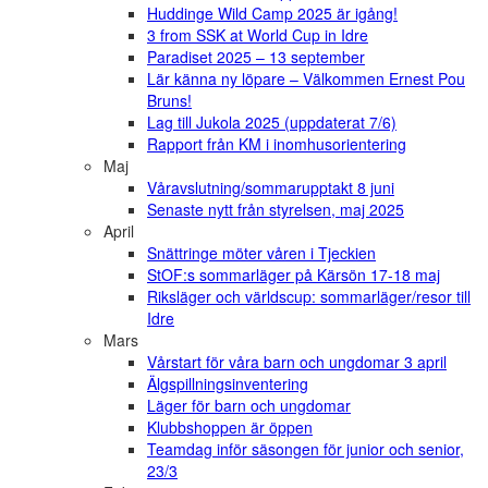
Huddinge Wild Camp 2025 är igång!
3 from SSK at World Cup in Idre
Paradiset 2025 – 13 september
Lär känna ny löpare – Välkommen Ernest Pou
Bruns!
Lag till Jukola 2025 (uppdaterat 7/6)
Rapport från KM i inomhusorientering
Maj
Våravslutning/sommarupptakt 8 juni
Senaste nytt från styrelsen, maj 2025
April
Snättringe möter våren i Tjeckien
StOF:s sommarläger på Kärsön 17-18 maj
Riksläger och världscup: sommarläger/resor till
Idre
Mars
Vårstart för våra barn och ungdomar 3 april
Älgspillningsinventering
Läger för barn och ungdomar
Klubbshoppen är öppen
Teamdag inför säsongen för junior och senior,
23/3