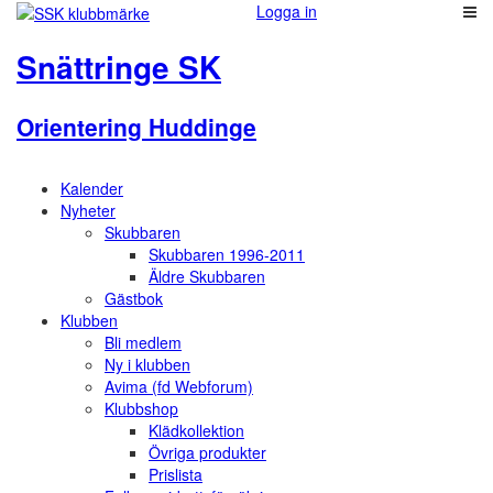
Logga in
Snättringe SK
Orientering Huddinge
Kalender
Nyheter
Skubbaren
Skubbaren 1996-2011
Äldre Skubbaren
Gästbok
Klubben
Bli medlem
Ny i klubben
Avima (fd Webforum)
Klubbshop
Klädkollektion
Övriga produkter
Prislista