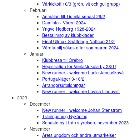
Vårkickoff 16/3 (grön, vit och gul grupp)
Februari
Anmälan till Tiomila senast 29/2
Daminfo - Våren 2024
Yngve Hedberg 1928-2024
Beställning av klubbkläder
Final Ullmax Snättringe Nattcup 21/2
Värdfamilj sökes efter sommaren 2024
Januari
Klubbresa till Örebro
Registration for Venla/Jukola by 28/1!
New runner - welcome Lucie Janoušková
Portugal-läger 9-18/2
Arrangörsutbildningar
New runner - welcome Lovisa Lindqvist
2023
December
New runner - welcome Johan Stenström
Träningshelg Nyköping
Senaste nytt från styrelsen, november 2023
November
Årets ungdom och andra utmärkelser