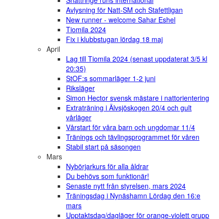
Avlysning för Natt-SM och Stafettligan
New runner - welcome Sahar Eshel
Tiomila 2024
Fix i klubbstugan lördag 18 maj
April
Lag till Tiomila 2024 (senast uppdaterat 3/5 kl
20:35)
StOF:s sommarläger 1-2 juni
Riksläger
Simon Hector svensk mästare i nattorientering
Extraträning i Älvsjöskogen 20/4 och gult
vårläger
Vårstart för våra barn och ungdomar 11/4
Tränings och tävlingsprogrammet för våren
Stabil start på säsongen
Mars
Nybörjarkurs för alla åldrar
Du behövs som funktionär!
Senaste nytt från styrelsen, mars 2024
Träningsdag i Nynäshamn Lördag den 16:e
mars
Upptaktsdag/dagläger för orange-violett grupp