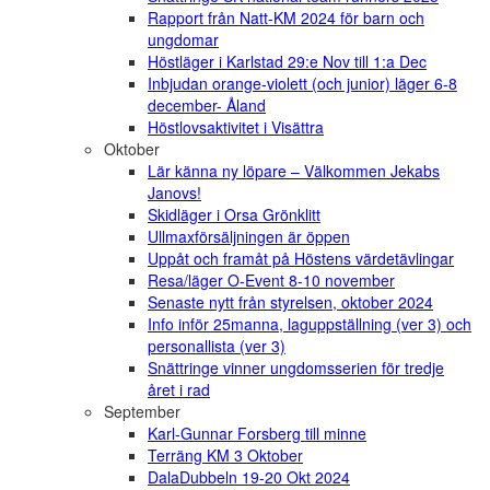
Rapport från Natt-KM 2024 för barn och
ungdomar
Höstläger i Karlstad 29:e Nov till 1:a Dec
Inbjudan orange-violett (och junior) läger 6-8
december- Åland
Höstlovsaktivitet i Visättra
Oktober
Lär känna ny löpare – Välkommen Jekabs
Janovs!
Skidläger i Orsa Grönklitt
Ullmaxförsäljningen är öppen
Uppåt och framåt på Höstens värdetävlingar
Resa/läger O-Event 8-10 november
Senaste nytt från styrelsen, oktober 2024
Info inför 25manna, laguppställning (ver 3) och
personallista (ver 3)
Snättringe vinner ungdomsserien för tredje
året i rad
September
Karl-Gunnar Forsberg till minne
Terräng KM 3 Oktober
DalaDubbeln 19-20 Okt 2024