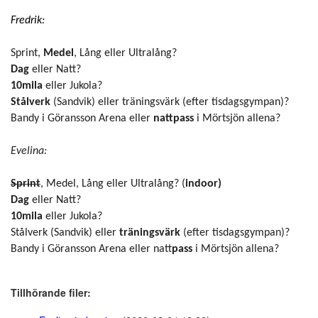
Fredrik:
Sprint,
Medel
, Lång eller Ultralång?
Dag
eller Natt?
10mila
eller Jukola?
Stålverk
(Sandvik) eller träningsvärk (efter tisdagsgympan)?
Bandy i Göransson Arena eller
nattpass
i Mörtsjön allena?
Evelina:
Sprint
, Medel, Lång eller Ultralång? (
indoor)
Dag
eller Natt?
10mila
eller Jukola?
Stålverk (Sandvik) eller
träningsvärk
(efter tisdagsgympan)?
Bandy i Göransson Arena eller natt
pass
i Mörtsjön allena?
Tillhörande filer: