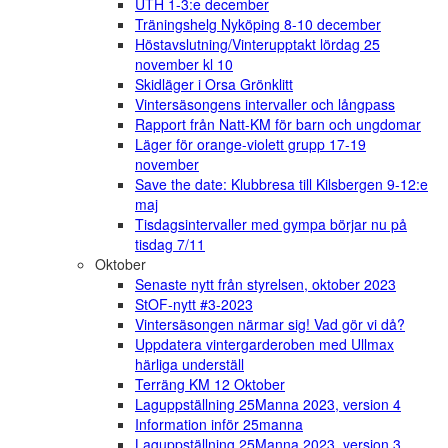
UTH 1-3:e december
Träningshelg Nyköping 8-10 december
Höstavslutning/Vinterupptakt lördag 25
november kl 10
Skidläger i Orsa Grönklitt
Vintersäsongens intervaller och långpass
Rapport från Natt-KM för barn och ungdomar
Läger för orange-violett grupp 17-19
november
Save the date: Klubbresa till Kilsbergen 9-12:e
maj
Tisdagsintervaller med gympa börjar nu på
tisdag 7/11
Oktober
Senaste nytt från styrelsen, oktober 2023
StOF-nytt #3-2023
Vintersäsongen närmar sig! Vad gör vi då?
Uppdatera vintergarderoben med Ullmax
härliga underställ
Terräng KM 12 Oktober
Laguppställning 25Manna 2023, version 4
Information inför 25manna
Laguppställning 25Manna 2023, version 3