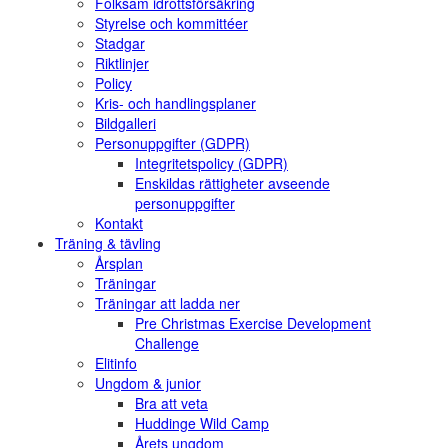
Folksam idrottsförsäkring
Styrelse och kommittéer
Stadgar
Riktlinjer
Policy
Kris- och handlingsplaner
Bildgalleri
Personuppgifter (GDPR)
Integritetspolicy (GDPR)
Enskildas rättigheter avseende
personuppgifter
Kontakt
Träning & tävling
Årsplan
Träningar
Träningar att ladda ner
Pre Christmas Exercise Development
Challenge
Elitinfo
Ungdom & junior
Bra att veta
Huddinge Wild Camp
Årets ungdom