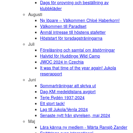
Dags för provning och beställning av
klubbkläder
Augusti
Ny löpare – Välkommen Chloé Haberkorn!
Välkommen till Paradiset
Anmäl intresse till höstens stafetter
Höststart för torsdagsträningarna
Juli
Föreläsning och samtal om ätstörningar
Halvtid för Huddinge Wild Camp
JWOC 2024 in Czechia
It was that time of the year again! Jukola
reserapport
Juni
Sommarträningar att skriva ut
Dag-KM medeldistans avgjort
Terje Rydén 1937-2024
Ett stort tack!
Lag till Jukola/Venla 2024
Senaste nytt från styrelsen, maj 2024
Maj
Lära känna ny medlem - Märta Ransjö Zander
Snättringe runs international