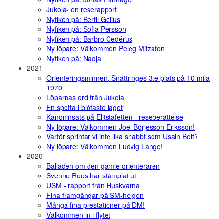
Jukola- en reserapport
Nyfiken på: Bertil Gelius
Nyfiken på: Sofia Persson
Nyfiken på: Barbro Cedérus
Ny löpare: Välkommen Peleg Mitzafon
Nyfiken på: Nadja
2021
Orienteringsminnen, Snättringes 3:e plats på 10-mila
1970
Löparnas ord från Jukola
En spetta i blötaste laget
Kanoninsats på Elitstafetten - reseberättelse
Ny löpare: Välkommen Joel Börjesson Eriksson!
Varför sprintar vi inte lika snabbt som Usain Bolt?
Ny löpare: Välkommen Ludvig Lange!
2020
Balladen om den gamle orienteraren
Svenne Roos har stämplat ut
USM - rapport från Huskvarna
Fina framgångar på SM-helgen
Många fina prestationer på DM!
Välkommen in i flytet