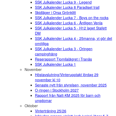
SSK Julkalender Lucka 9 - Legend
SSK Julkalender Lucka 8 Paradiset trail
Skidläger i Orsa Grönklitt
SSK Julkalender Lucka 7 - Boys on the rocks
SSK Julkalender Lucka 6 - Äntligen Venla
SSK Julkalender Lucka 5 - H12 laget Stafett
DM
SSK Julkalender Lucka 4 - 25manna, vi gör det
omöjliga
SSK Julkalender Lucka 3 - Oringen
campinghäng
Reserapport Tiomilalägret i Tranås
SSK Julkalender Lucka 1
November
Höstavslutning/Vinterupptakt lördag 29
november kl 10
Senaste nytt från styrelsen, november 2025
O-ringen i Stockholm 2027
Rapport från Natt-KM 2025 för barn och
ungdomar
Oktober
Vinterträning 25/26
Inbjudan orange-violett (och junior) läger 5-7