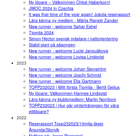
Ny löpare – Välkommen Chloé Haberkorn!
JWOC 2024 in Czechia
It was that time of the year again! Jukola reserapport
Lära känna ny medlem - Märta Ransjö Zander
New runner - welcome Sahar Eshel
Tiomila 2024
Simon Hector svensk mästare i nattorientering
Stabil start på säsongen
New runner - welcome Lucie Janoušková
New runner - welcome Lovisa Lindqvist
2023
New runner - welcome Johan Stenström
New runner - welcome Joschi Schmid
New runner - welcome Elia Gartmann
TOPP232023 | Mitt första Tiomila - Bertil Gelius
Ny löpare: Välkommen Hannes Lindqvist
Lära känna ny klubbmedlem: Martin Norrbom
TOPP232023 | Hur går vinterträningen för våra
elitlöpare?
2022
Reserapport Topp232023/10mila-läger
Årsunda/Storvik
Nyfiken på: Jonas Pannagel