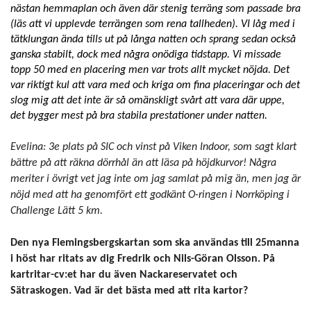
nästan hemmaplan och även där stenig terräng som passade bra
(läs att vi upplevde terrängen som rena tallheden). VI låg med i
tätklungan ända tills ut på långa natten och sprang sedan också
ganska stabilt, dock med några onödiga tidstapp. Vi missade
topp 50 med en placering men var trots allt mycket nöjda. Det
var riktigt kul att vara med och kriga om fina placeringar och det
slog mig att det inte är så omänskligt svårt att vara där uppe,
det bygger mest på bra stabila prestationer under natten.
Evelina: 3e plats på SIC och vinst på Viken Indoor, som sagt klart
bättre på att räkna dörrhål än att läsa på höjdkurvor! Några
meriter i övrigt vet jag
inte
om jag samlat på mig än, men jag är
nöjd med att ha genomfört ett godkänt O-ringen i Norrköping i
Challenge Lätt 5 km.
Den
nya Flemingsbergskartan som ska användas till 25manna
i höst har ritats av dig Fredrik och Nils-Göran Olsson. På
kartritar-cv:et har du även Nackareservatet och
Sätraskogen. Vad är det bästa med att rita kartor?