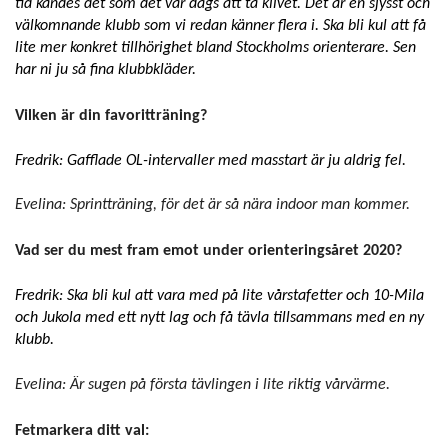
tid kändes det som det var dags att ta klivet. Det är en sjysst och
välkomnande klubb som vi redan känner flera i. Ska bli kul att få
lite mer konkret tillhörighet bland Stockholms orienterare. Sen
har ni ju så fina klubbkläder.
Vilken är din favoritträning?
Fredrik: Gafflade OL-intervaller med masstart är ju aldrig fel.
Evelina: Sprintträning, för det är så nära indoor man kommer.
Vad ser du mest fram emot under orienteringsåret 2020?
Fredrik: Ska bli kul att vara med på lite vårstafetter och 10-Mila
och Jukola med ett nytt lag och få tävla tillsammans med en ny
klubb.
Evelina: Är sugen på första tävlingen i lite riktig vårvärme.
Fetmarkera ditt val: