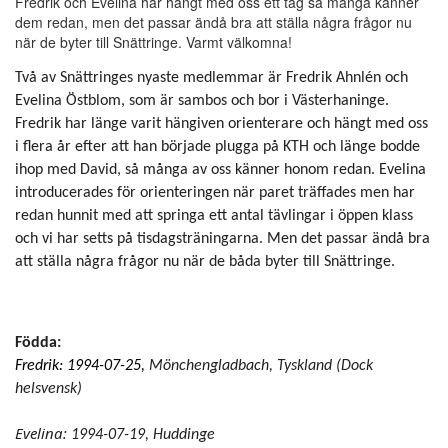
Fredrik och Evelina har hängt med oss ett tag så många känner
dem redan, men det passar ändå bra att ställa några frågor nu
när de byter till Snättringe. Varmt välkomna!
Två av Snättringes nyaste medlemmar är Fredrik Ahnlén och
Evelina Östblom, som är sambos och bor i Västerhaninge.
Fredrik har länge varit hängiven orienterare och hängt med oss
i flera år efter att han började plugga på KTH och länge bodde
ihop med David, så många av oss känner honom redan. Evelina
introducerades för orienteringen när paret träffades men har
redan hunnit med att springa ett antal tävlingar i öppen klass
och vi har setts på tisdagsträningarna. Men det passar ändå bra
att ställa några frågor nu när de båda byter till Snättringe.
Födda:
Fredrik: 1994-07-25,
Mönchengladbach, Tyskland (Dock
helsvensk)
Evelina:
1994-07-19, Huddinge