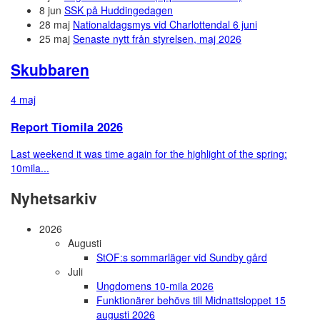
8 jun
SSK på Huddingedagen
28 maj
Nationaldagsmys vid Charlottendal 6 juni
25 maj
Senaste nytt från styrelsen, maj 2026
Skubbaren
4 maj
Report Tiomila 2026
Last weekend it was time again for the highlight of the spring:
10mila...
Nyhetsarkiv
2026
Augusti
StOF:s sommarläger vid Sundby gård
Juli
Ungdomens 10-mila 2026
Funktionärer behövs till Midnattsloppet 15
augusti 2026