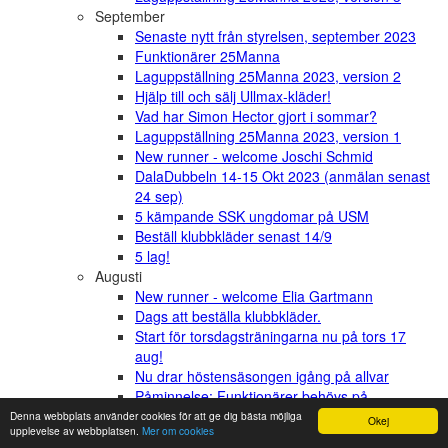
September
Senaste nytt från styrelsen, september 2023
Funktionärer 25Manna
Laguppställning 25Manna 2023, version 2
Hjälp till och sälj Ullmax-kläder!
Vad har Simon Hector gjort i sommar?
Laguppställning 25Manna 2023, version 1
New runner - welcome Joschi Schmid
DalaDubbeln 14-15 Okt 2023 (anmälan senast
24 sep)
5 kämpande SSK ungdomar på USM
Beställ klubbkläder senast 14/9
5 lag!
Augusti
New runner - welcome Elia Gartmann
Dags att beställa klubbkläder.
Start för torsdagsträningarna nu på tors 17
aug!
Nu drar höstensäsongen igång på allvar
Påminnelse: Funktionärer behövs på
Midnattsloppet 19 Aug samt på Trail-lopp i
Denna webbplats använder cookies för att ge dig bästa möjliga
Okej
upplevelse av webbplatsen.
Mer om cookies
Paradiset 16 Sep