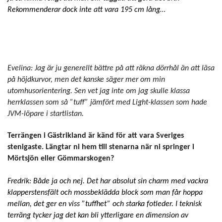
Rekommenderar dock inte att vara 195 cm lång
…
Evelina: Jag är ju generellt bättre på att räkna dörrhål än att läsa
på höjdkurvor, men det kanske säger mer om min
utomhusorientering. Sen vet jag inte om jag skulle klassa
herrklassen som så
”tuff”
jämfört med Light-klassen som hade
JVM-löpare i startlistan.
Terrängen i Gästrikland är känd för att vara Sveriges
stenigaste. Längtar ni hem till stenarna när ni springer i
Mörtsjön eller Gömmarskogen?
Fredrik: Både ja och nej. Det har absolut sin charm med vackra
klapperstensfält och mossbeklädda block som man får hoppa
mellan, det ger en viss
”tuffhet”
och starka fotleder. I teknisk
terräng tycker jag det kan bli
ytterligare
en dimension av