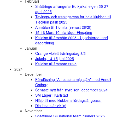
Februari
Snättringe arrangerar Botkyrkahelgen 25-27
april 2025
Tävlings- och träningsresa för hela klubben till
Tjeckien påsk 2025
Anmälan till Tiomila (senast 28/2!)
15-16 Mars 10mila läger Finspång
Kallelse till årsmöte 2025 - Uppdaterad med
dagordning
Januari
Orange-violett träningsdag 8/2
Jukola, 14-15 juni 2025
Kallelse till årsmöte 2025
2024
December
Föreläsning "Att coacha mig själv" med Anneli
Östberg
Senaste nytt från styrelsen, december 2024
SM Läger i Karlstad
Hjälp till med klubbens lördagslångpass!
Din insats är viktig!
November
Snättringe SK national team runners 2025