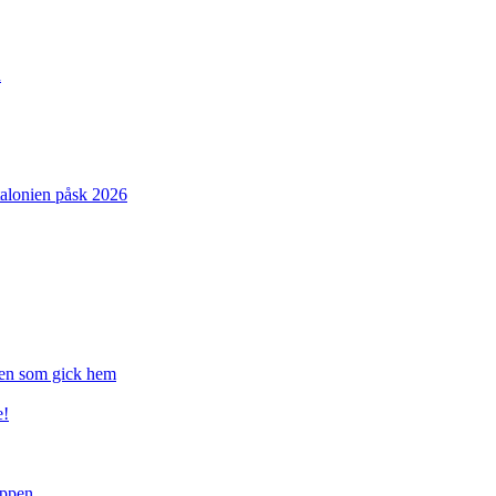
n
atalonien påsk 2026
gen som gick hem
e!
uppen