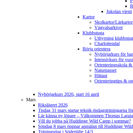
P
R
Jukolan viesti
Kartor
Skolkartor/Lärkartor
Vägvalsarkivet
Klubbstuga
Uthyrning klubbstu
Charlottendal
Börja orientera
Nybörjarkurs för ba
Intensivkurs för vux
Orienteringsskola &
Naturpasset
Hittaut
Orienteringtips & ord
Nybörjarkurs 2026, start 16 april
Mars
Rikslägret 2026
Tisdag 31 mars startar teknik-tisdagsträningarna fö
Lär känna ny löpare – Välkommen Thomas Laraia
Vill du jobba på Huddinge Wild Camp i sommar?
Söndag 8 mars öppnar anmälan till Huddinge Wi
Träningsdag i Södertälje 14/3