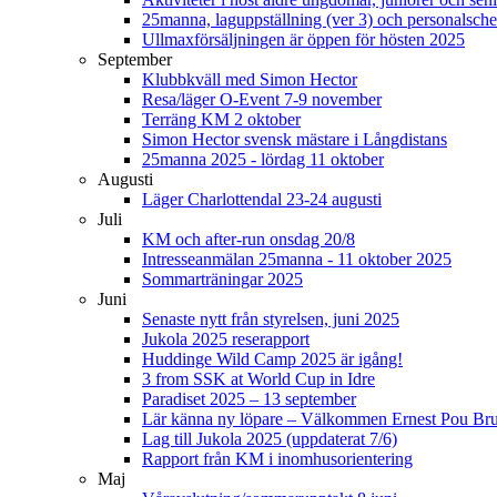
25manna, laguppställning (ver 3) och personalsche
Ullmaxförsäljningen är öppen för hösten 2025
September
Klubbkväll med Simon Hector
Resa/läger O-Event 7-9 november
Terräng KM 2 oktober
Simon Hector svensk mästare i Långdistans
25manna 2025 - lördag 11 oktober
Augusti
Läger Charlottendal 23-24 augusti
Juli
KM och after-run onsdag 20/8
Intresseanmälan 25manna - 11 oktober 2025
Sommarträningar 2025
Juni
Senaste nytt från styrelsen, juni 2025
Jukola 2025 reserapport
Huddinge Wild Camp 2025 är igång!
3 from SSK at World Cup in Idre
Paradiset 2025 – 13 september
Lär känna ny löpare – Välkommen Ernest Pou Br
Lag till Jukola 2025 (uppdaterat 7/6)
Rapport från KM i inomhusorientering
Maj