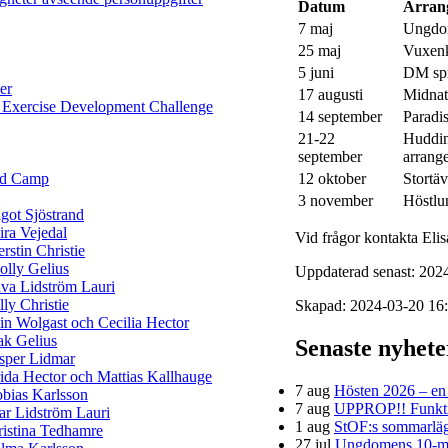
Datum
Arran
7 maj
Ungdom
25 maj
Vuxen
5 juni
DM spr
er
17 augusti
Midnatt
 Exercise Development Challenge
14 september
Paradis
21-22
Huddin
september
arrang
12 oktober
Stortäv
ld Camp
3 november
Höstlu
got Sjöstrand
ra Vejedal
Vid frågor kontakta Elis
rstin Christie
lly Gelius
Uppdaterad senast: 2024
va Lidström Lauri
lly Christie
Skapad: 2024-03-20 16:
in Wolgast och Cecilia Hector
ak Gelius
Senaste nyhet
sper Lidmar
ida Hector och Mattias Kallhauge
7 aug
Hösten 2026 – en h
bias Karlsson
7 aug
UPPROP!! Funktion
ar Lidström Lauri
1 aug
StOF:s sommarläg
istina Tedhamre
27 jul
Ungdomens 10-mi