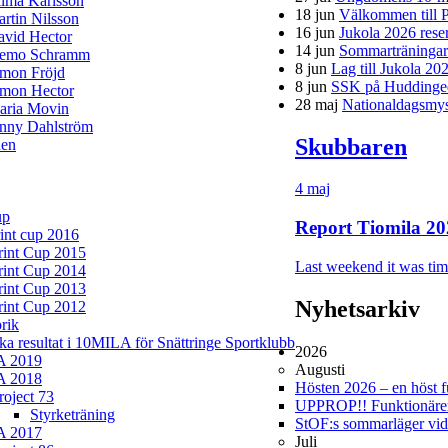
lma Karlsson
18 jun
Välkommen till P
rtin Nilsson
16 jun
Jukola 2026 rese
avid Hector
14 jun
Sommarträningar f
iemo Schramm
8 jun
Lag till Jukola 20
imon Fröjd
8 jun
SSK på Huddinge
imon Hector
28 maj
Nationaldagsmys 
aria Movin
enny Dahlström
Skubbaren
en
4 maj
up
Report Tiomila 20
rint cup 2016
rint Cup 2015
Last weekend it was time
rint Cup 2014
rint Cup 2013
Nyhetsarkiv
rint Cup 2012
rik
ska resultat i 10MILA för Snättringe Sportklubb
2026
A 2019
Augusti
A 2018
Hösten 2026 – en höst ful
roject 73
UPPROP!! Funktionärer 
Styrketräning
StOF:s sommarläger vi
A 2017
Juli