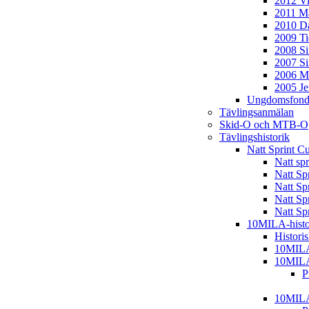
2012 Vi
2011 Ma
2010 D
2009 T
2008 S
2007 S
2006 M
2005 J
Ungdomsfond
Tävlingsanmälan
Skid-O och MTB-O
Tävlingshistorik
Natt Sprint C
Natt sp
Natt Sp
Natt Sp
Natt Sp
Natt Sp
10MILA-histo
Histori
10MIL
10MIL
P
10MIL