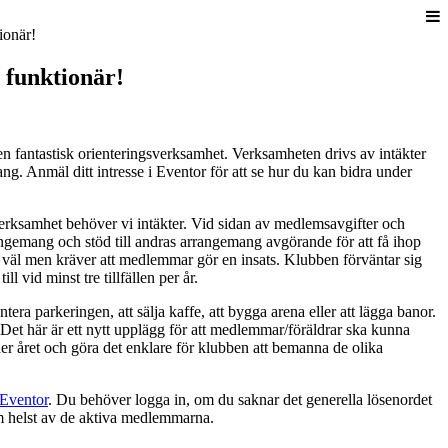
 funktionär!
n fantastisk orienteringsverksamhet. Verksamheten drivs av intäkter
g. Anmäl ditt intresse i Eventor för att se hur du kan bidra under
verksamhet behöver vi intäkter. Vid sidan av medlemsavgifter och
angemang och stöd till andras arrangemang avgörande för att få ihop
väl men kräver att medlemmar gör en insats. Klubben förväntar sig
ll vid minst tre tillfällen per år.
ntera parkeringen, att sälja kaffe, att bygga arena eller att lägga banor.
. Det här är ett nytt upplägg för att medlemmar/föräldrar ska kunna
der året och göra det enklare för klubben att bemanna de olika
Eventor
. Du behöver logga in, om du saknar det generella lösenordet
m helst av de aktiva medlemmarna.