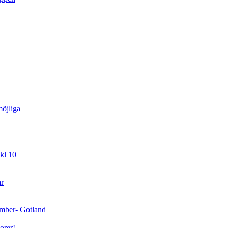
öjliga
kl 10
ar
cember- Gotland
orer!