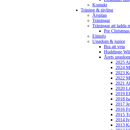
Kontakt
Träning & tävling
Årsplan
Träningar
Träningar att ladda n
Pre Christmas
Elitinfo
Ungdom & junior
Bra att veta
Huddinge Wi
Årets ungdom
2025 Al
2024 Mi
2023 Ke
2022 Mo
2021 Al
2020 Li
2019 El
2018 Is
2017 Je
2016 Fr
2015 To
2014 Iv
2013 Kr