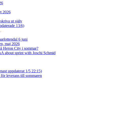
26
et 2026
skriva ut själv
ppdaterade 13/6)
n
rlottendal 6 juni
sen, maj 2026
på Heron City i sommar?
A about sprint with Joschi Schmid
enast uppdaterat 1/5 22:15)
 för leverans till sommaren