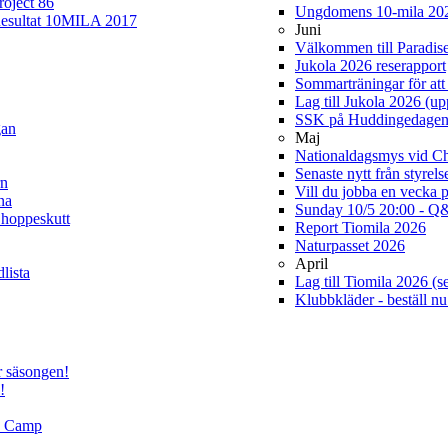
roject 86
Ungdomens 10-mila 20
esultat 10MILA 2017
Juni
Välkommen till Paradis
Jukola 2026 reserapport
Sommarträningar för att 
Lag till Jukola 2026 (u
SSK på Huddingedage
gan
Maj
Nationaldagsmys vid Cha
Senaste nytt från styrel
rn
Vill du jobba en vecka 
na
Sunday 10/5 20:00 - Q&
 hoppeskutt
Report Tiomila 2026
Naturpasset 2026
April
lista
Lag till Tiomila 2026 (s
Klubbkläder - beställ nu
r säsongen!
!
ld Camp