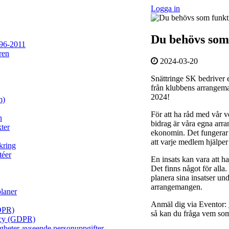
Logga in
Du behövs som
96-2011
ren
2024-03-20
Snättringe SK bedriver e
från klubbens arrangeman
2024!
m)
För att ha råd med vår 
n
bidrag är våra egna arr
ter
ekonomin. Det fungerar 
att varje medlem hjälper ti
kring
téer
En insats kan vara att ha
Det finns något för alla
planera sina insatser un
arrangemangen.
planer
Anmäl dig via Eventor:
DPR)
så kan du fråga vem so
licy (GDPR)
igheter avseende personuppgifter