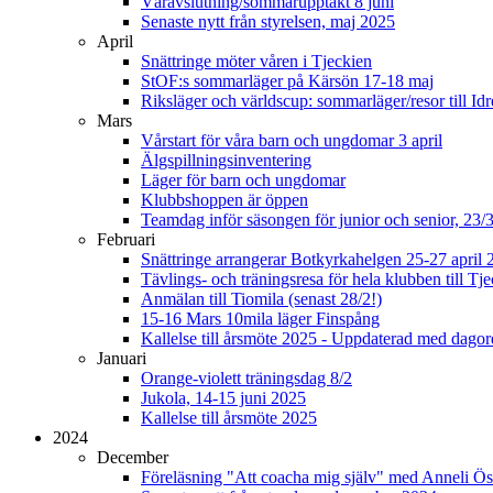
Våravslutning/sommarupptakt 8 juni
Senaste nytt från styrelsen, maj 2025
April
Snättringe möter våren i Tjeckien
StOF:s sommarläger på Kärsön 17-18 maj
Riksläger och världscup: sommarläger/resor till Idr
Mars
Vårstart för våra barn och ungdomar 3 april
Älgspillningsinventering
Läger för barn och ungdomar
Klubbshoppen är öppen
Teamdag inför säsongen för junior och senior, 23/
Februari
Snättringe arrangerar Botkyrkahelgen 25-27 april 
Tävlings- och träningsresa för hela klubben till T
Anmälan till Tiomila (senast 28/2!)
15-16 Mars 10mila läger Finspång
Kallelse till årsmöte 2025 - Uppdaterad med dago
Januari
Orange-violett träningsdag 8/2
Jukola, 14-15 juni 2025
Kallelse till årsmöte 2025
2024
December
Föreläsning "Att coacha mig själv" med Anneli Ös