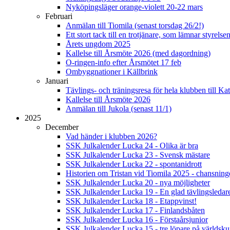
Nyköpingsläger orange-violett 20-22 mars
Februari
Anmälan till Tiomila (senast torsdag 26/2!)
Ett stort tack till en trotjänare, som lämnar styrelse
Årets ungdom 2025
Kallelse till Årsmöte 2026 (med dagordning)
O-ringen-info efter Årsmötet 17 feb
Ombyggnationer i Källbrink
Januari
Tävlings- och träningsresa för hela klubben till K
Kallelse till Årsmöte 2026
Anmälan till Jukola (senast 11/1)
2025
December
Vad händer i klubben 2026?
SSK Julkalender Lucka 24 - Olika är bra
SSK Julkalender Lucka 23 - Svensk mästare
SSK Julkalender Lucka 22 - spontanidrott
Historien om Tristan vid Tiomila 2025 - chansnin
SSK Julkalender Lucka 20 - nya möjligheter
SSK Julkalender Lucka 19 - En glad tävlingsledar
SSK Julkalender Lucka 18 - Etappvinst!
SSK Julkalender Lucka 17 - Finlandsbåten
SSK Julkalender Lucka 16 - Förstaårsjunior
SSK Julkalender Lucka 15 - tre löpare på världsk