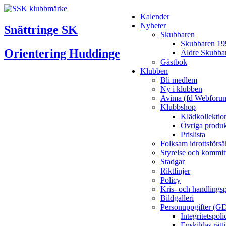
Kalender
Nyheter
Snättringe SK
Skubbaren
Skubbaren 19
Orientering Huddinge
Äldre Skubba
Gästbok
Klubben
Bli medlem
Ny i klubben
Avima (fd Webforu
Klubbshop
Klädkollektio
Övriga produk
Prislista
Folksam idrottsförsä
Styrelse och kommit
Stadgar
Riktlinjer
Policy
Kris- och handlings
Bildgalleri
Personuppgifter (G
Integritetspo
Enskildas rätt