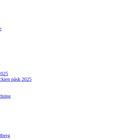
e
3
2025
jeckien påsk 2025
rdning
tberg