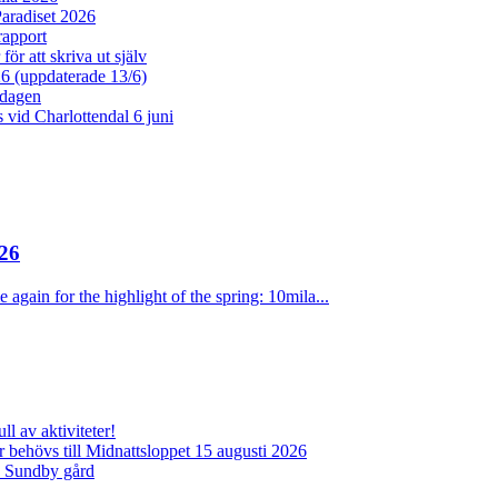
aradiset 2026
rapport
ör att skriva ut själv
26 (uppdaterade 13/6)
dagen
vid Charlottendal 6 juni
26
 again for the highlight of the spring: 10mila...
l av aktiviteter!
behövs till Midnattsloppet 15 augusti 2026
d Sundby gård