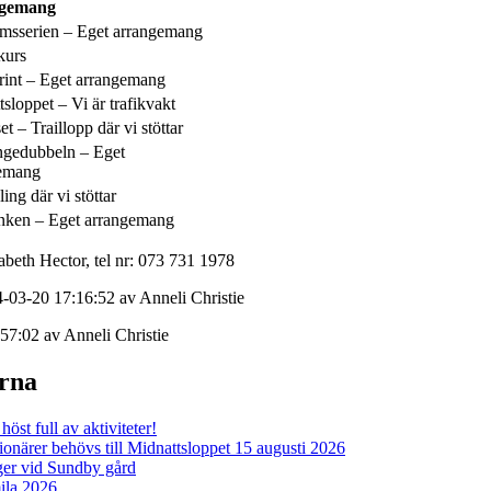
gemang
sserien – Eget arrangemang
kurs
int – Eget arrangemang
sloppet – Vi är trafikvakt
et – Traillopp där vi stöttar
gedubbeln – Eget
emang
ling där vi stöttar
nken – Eget arrangemang
abeth Hector, tel nr: 073 731 1978
-03-20 17:16:52 av Anneli Christie
57:02 av Anneli Christie
erna
öst full av aktiviteter!
ärer behövs till Midnattsloppet 15 augusti 2026
er vid Sundby gård
la 2026