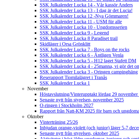
SSK Julkalender Lucka 14 - Vår kassör Anders
SSK Julkalender Lucka 13 - I dag är det Lucia!
SSK Julkalender Lucka 12 -Nya Gömmaren!
SSK Julkalender Lucka 11 - USM für alle
SSK Julkalender Lucka 10 - Ungdomsserien
SSK Julkalender Lucka 9 - Legend
SSK Julkalender Lucka 8 Paradiset trail
Skidläger i Orsa Grönklitt
SSK Julkalender Lucka 7 - Boys on the rocks
SSK Julkalender Lucka 6 - Äntligen Venla
SSK Julkalender Lucka 5 - H12 laget Stafett DM
SSK Julkalender Lucka 4 - 25manna, vi gör det om
SSK Julkalender Lucka 3 - Oringen campinghäng
Reserapport Tiomilalägret i Tranås
SSK Julkalender Lucka 1
November
Höstavslutning/Vinterupptakt lördag 29 november 
Senaste nytt från styrelsen, november 2025
O-ringen i Stockholm 2027
Rapport från Natt-KM 2025 för barn och ungdom
Oktober
Vinterträning 25/26
Inbjudan orange-violett (och junior) läger 5-7 de
Senaste nytt från styrelsen, oktober 2025
Aktiviteter i höst äldre ungdomar, juniorer och seni