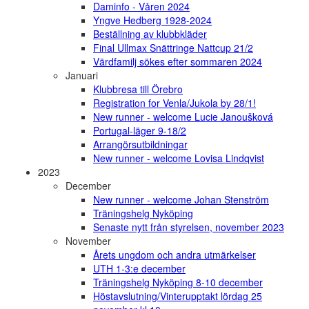
Daminfo - Våren 2024
Yngve Hedberg 1928-2024
Beställning av klubbkläder
Final Ullmax Snättringe Nattcup 21/2
Värdfamilj sökes efter sommaren 2024
Januari
Klubbresa till Örebro
Registration for Venla/Jukola by 28/1!
New runner - welcome Lucie Janoušková
Portugal-läger 9-18/2
Arrangörsutbildningar
New runner - welcome Lovisa Lindqvist
2023
December
New runner - welcome Johan Stenström
Träningshelg Nyköping
Senaste nytt från styrelsen, november 2023
November
Årets ungdom och andra utmärkelser
UTH 1-3:e december
Träningshelg Nyköping 8-10 december
Höstavslutning/Vinterupptakt lördag 25