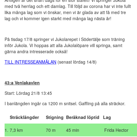
Äntligen är det snart dags för en stor stafett! Vi springer Jukola
med två herrlag och ett damlag. Till följd av corona har vi inte fullt
lika många lag som vi önskar, men vi är glada av att få med tre
lag och vi kommer igen starkt med många lag nästa år!
På tisdag 17/8 springer vi Jukolarepet i Södertälje som träning
inför Jukola. Vi hoppas att alla Jukolalöpare vill springa, samt
gärna andra intresserade också!
TILL INTRESSEANMÄLAN
(senast lördag 14/8)
43:a Venlakavlen
Start: Lördag 21/8 13:45
I banlängden ingår ca 1200 m snitsel. Gaffling på alla sträckor.
Sträcklängder
Stigning
Beräknad löptid
Lag
1.
7,3 km
70 m
45 min
Frida Hector