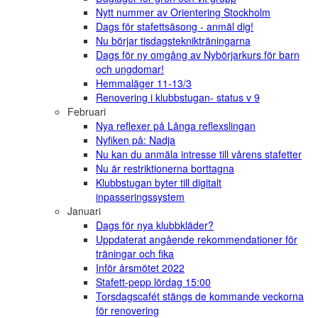
Nytt nummer av Orientering Stockholm
Dags för stafettsäsong - anmäl dig!
Nu börjar tisdagsteknikträningarna
Dags för ny omgång av Nybörjarkurs för barn
och ungdomar!
Hemmaläger 11-13/3
Renovering i klubbstugan- status v 9
Februari
Nya reflexer på Långa reflexslingan
Nyfiken på: Nadja
Nu kan du anmäla intresse till vårens stafetter
Nu är restriktionerna borttagna
Klubbstugan byter till digitalt
inpasseringssystem
Januari
Dags för nya klubbkläder?
Uppdaterat angående rekommendationer för
träningar och fika
Inför årsmötet 2022
Stafett-pepp lördag 15:00
Torsdagscafét stängs de kommande veckorna
för renovering