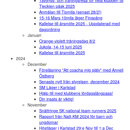
Tävlings- och träningsresa för hela klubben till
Tjeckien påsk 2025
Anmälan till Tiomila (senast 28/2!)
15-16 Mars 10mila läger Finspång
Kallelse till årsmöte 2025 - Uppdaterad med
dagordning
Januari
Orange-violett träningsdag 8/2
Jukola, 14-15 juni 2025
Kallelse till årsmöte 2025
2024
December
Föreläsning "Att coacha mig själv" med Anneli
Östberg
Senaste nytt från styrelsen, december 2024
SM Läger i Karlstad
Hjälp till med klubbens lördagslångpass!
Din insats är viktig!
November
Snättringe SK national team runners 2025
Rapport från Natt-KM 2024 för barn och
ungdomar
Höstläger i Karlstad 29:e Nov till 1:a Dec