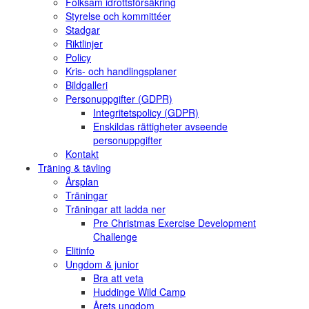
Folksam idrottsförsäkring
Styrelse och kommittéer
Stadgar
Riktlinjer
Policy
Kris- och handlingsplaner
Bildgalleri
Personuppgifter (GDPR)
Integritetspolicy (GDPR)
Enskildas rättigheter avseende
personuppgifter
Kontakt
Träning & tävling
Årsplan
Träningar
Träningar att ladda ner
Pre Christmas Exercise Development
Challenge
Elitinfo
Ungdom & junior
Bra att veta
Huddinge Wild Camp
Årets ungdom