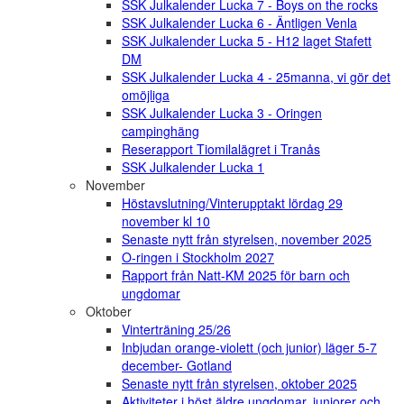
SSK Julkalender Lucka 7 - Boys on the rocks
SSK Julkalender Lucka 6 - Äntligen Venla
SSK Julkalender Lucka 5 - H12 laget Stafett
DM
SSK Julkalender Lucka 4 - 25manna, vi gör det
omöjliga
SSK Julkalender Lucka 3 - Oringen
campinghäng
Reserapport Tiomilalägret i Tranås
SSK Julkalender Lucka 1
November
Höstavslutning/Vinterupptakt lördag 29
november kl 10
Senaste nytt från styrelsen, november 2025
O-ringen i Stockholm 2027
Rapport från Natt-KM 2025 för barn och
ungdomar
Oktober
Vinterträning 25/26
Inbjudan orange-violett (och junior) läger 5-7
december- Gotland
Senaste nytt från styrelsen, oktober 2025
Aktiviteter i höst äldre ungdomar, juniorer och