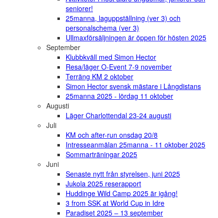
seniorer!
25manna, laguppställning (ver 3) och
personalschema (ver 3)
Ullmaxförsäljningen är öppen för hösten 2025
September
Klubbkväll med Simon Hector
Resa/läger O-Event 7-9 november
Terräng KM 2 oktober
Simon Hector svensk mästare i Långdistans
25manna 2025 - lördag 11 oktober
Augusti
Läger Charlottendal 23-24 augusti
Juli
KM och after-run onsdag 20/8
Intresseanmälan 25manna - 11 oktober 2025
Sommarträningar 2025
Juni
Senaste nytt från styrelsen, juni 2025
Jukola 2025 reserapport
Huddinge Wild Camp 2025 är igång!
3 from SSK at World Cup in Idre
Paradiset 2025 – 13 september