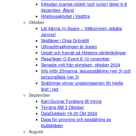
Inbjudan orange-violett (och junior) läger 6-8
december- Åland
Höstlovsaktivitet i Visättra
Oktober
Lär känna ny löpare – Välkommen Jekabs
Janovs!
Skidläger i Orsa Grönklitt
Ullmaxförsäljningen är öppen
Uppåt och framåt på Höstens värdetävlingar
Resa/läger O-Event 8-10 november
Senaste nytt från styrelsen, oktober 2024
Info inför 25manna, laguppställning (ver 3) och
personallista (ver 3)
Snättringe vinner ungdomsserien för tredje
året i rad
September
Karl-Gunnar Forsberg till minne
Terräng KM 3 Oktober
DalaDubbeln 19-20 Okt 2024
Dags för provning och beställning av
klubbkläder
Augusti