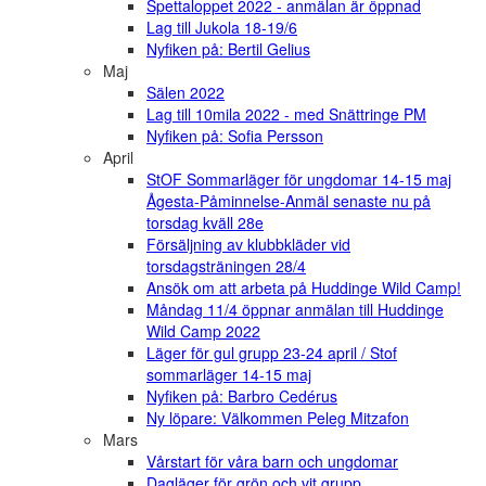
Spettaloppet 2022 - anmälan är öppnad
Lag till Jukola 18-19/6
Nyfiken på: Bertil Gelius
Maj
Sälen 2022
Lag till 10mila 2022 - med Snättringe PM
Nyfiken på: Sofia Persson
April
StOF Sommarläger för ungdomar 14-15 maj
Ågesta-Påminnelse-Anmäl senaste nu på
torsdag kväll 28e
Försäljning av klubbkläder vid
torsdagsträningen 28/4
Ansök om att arbeta på Huddinge Wild Camp!
Måndag 11/4 öppnar anmälan till Huddinge
Wild Camp 2022
Läger för gul grupp 23-24 april / Stof
sommarläger 14-15 maj
Nyfiken på: Barbro Cedérus
Ny löpare: Välkommen Peleg Mitzafon
Mars
Vårstart för våra barn och ungdomar
Dagläger för grön och vit grupp