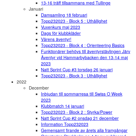
13-16 träff tillsammans med Tullinge
Januari
Damsamling 18 februari
Topp232023 - Block 5 : Uthållighet
Vuxenkurs maj 2023
Dags för klubbkläder
Vårens äventyr!
Topp232023 - Block 4 : Orienteering Basics
Funktionärer behövs till äventyrstävlingen Järv
Äventyr vid Hammarbybacken den 13-14 maj
2023
Natt Sprint Cup #3 torsdag 26 januari
Topp232023 - Block 3 : Uthållighet
2022
December
Inbjudan till sommarresa till Swiss O Week
2023
Klubbmatch 14 januari
Topp232023 - Block 2 : Styrka/Power
Natt Sprint Cup #2 onsdag 21 december
Information Topp232023
Gemensamt firande av årets alla framgångar