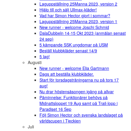
Laguppställning 25Manna 2023, version 2
Hjälp till och sälj Ullmax-kläder!
Vad har Simon Hector gjort i sommar?
Laguppställning 25Manna 2023, version 1
New runner - welcome Joschi Schmid
DalaDubbeln 14-15 Okt 2023 (anmälan senast
24 sep)
5 kämpande SSK ungdomar på USM
Beställ klubbkläder senast 14/9
5 lag!
Augusti
New runner - welcome Elia Gartmann
Dags att beställa klubbkläder.
Start för torsdagsträningarna nu på tors 17
aug!
Nu drar höstensäsongen igång på allvar
Påminnelse: Funktionärer behövs på
Midnattsloppet 19 Aug samt på Trail-lopp i
Paradiset 16 Sep
Följ Simon Hector och svenska landslaget på
världscupen i Tjeckien
Juli