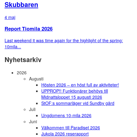
Skubbaren
4 maj
Report Tiomila 2026
Last weekend it was time again for the highlight of the spring:
10mila...
Nyhetsarkiv
2026
Augusti
Hösten 2026 – en höst full av aktiviteter!
UPPROP!! Funktionärer behövs till
Midnattsloppet 15 augusti 2026
StOF:s sommarläger vid Sundby gård
Juli
Ungdomens 10-mila 2026
Juni
Välkommen till Paradiset 2026
Jukola 2026 reserapport