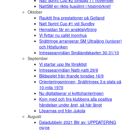
Natt Sprint Cup #2 torsdag 11 november
NattSM en riktig ljusglimt i höstmörkret!
Oktober
Rauktit fina prestationer på Gotland
Natt Sprint Cup #1 vid Sundby
Hemsidan får en ansiktslyftning
Vi flyttar nu cafét inomhus
Snättringe arrangerar SM Ultralång (juniorer)
och Höstlunken
Intresseanmälan Smålandskavlen 30-31/10
September
Vi startar upp lite försiktigt
Intresseanmälan Natti-natti 29/9
Bildspelet från firande torsdag 16/9
Orienteringsminnen, Snättringes 3:e plats på
10-mila 1970
Nu digitaliserar vi kvittohanteringen
Kom med och fira klubbens alla positiva
händelser under året, så här långt
Löparnas ord från Jukola
Augusti
Daladubbeln 2021 Blir av: UPPDATERING
09/08