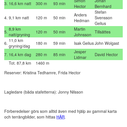
Simon
Johan
3.
16,6 km natt
300 m
93 min
Hector
Bernhard
Stefan
Anders
4.
9,1 km natt
120 m
50 min
Svensson
Hedman
Gelius
8,9 km
Martin
5.
120 m
50 min
Tillsättes
natt/gryning
Johnsson
11,0 km
6.
180 m
59 min
Isak Gelius
John Wolgast
gryning/dag
Jesper
7.
16,4 km dag
280 m
85 min
David Hector
Lidmar
Tot. 87,8 km
1460 m
Reserver: Kristina Tedhamre, Frida Hector
Lagledare (båda stafetterna): Jonny Nilsson
Förberedelser görs som alltid även med hjälp av gammal karta
och terrängbilder, som hittas
HÄR
.