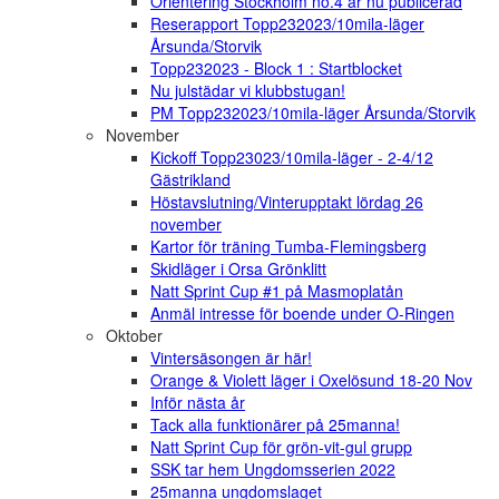
Orientering Stockholm no.4 är nu publicerad
Reserapport Topp232023/10mila-läger
Årsunda/Storvik
Topp232023 - Block 1 : Startblocket
Nu julstädar vi klubbstugan!
PM Topp232023/10mila-läger Årsunda/Storvik
November
Kickoff Topp23023/10mila-läger - 2-4/12
Gästrikland
Höstavslutning/Vinterupptakt lördag 26
november
Kartor för träning Tumba-Flemingsberg
Skidläger i Orsa Grönklitt
Natt Sprint Cup #1 på Masmoplatån
Anmäl intresse för boende under O-Ringen
Oktober
Vintersäsongen är här!
Orange & Violett läger i Oxelösund 18-20 Nov
Inför nästa år
Tack alla funktionärer på 25manna!
Natt Sprint Cup för grön-vit-gul grupp
SSK tar hem Ungdomsserien 2022
25manna ungdomslaget