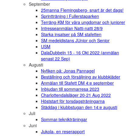
September
25manna Flemingsberg- snart är det dags!
Sprintträning i Fullerstaparken
Terräng-KM för våra ungdomar och juniorer
Intresseanmälan Natti-natti 28/9
Starka insatser på SM stafetten
SM medeldistans JUnior och Senior
USM
DalaDubbeln 15 - 16 Okt 2022 (anmälan
senast 22 Sep)
Augusti
Nyfiken på: Jonas Pannagel
Beställning och försäljning av klubbkläder
Anmälan till Stafett DM 4:e september
Inbjudan till sommarresa 2023
Charlottendalsläger 20-21 Aug 2022
Höststart för torsdagsträningarna
Städdag i klubbstugan den 14:e augusti
Juli
Sommar-teknikträningar
Juni
Jukola- en reserapport