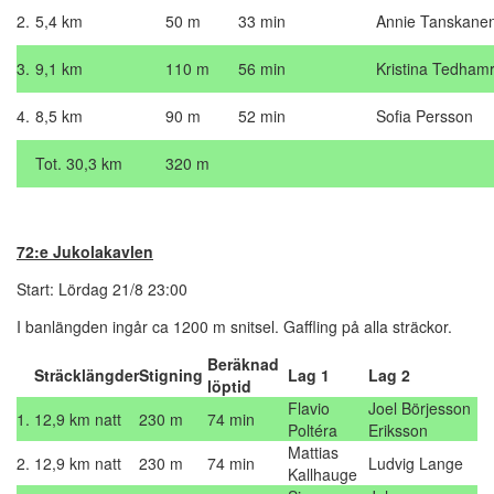
2.
5,4 km
50 m
33 min
Annie Tanskane
3.
9,1 km
110 m
56 min
Kristina Tedham
4.
8,5 km
90 m
52 min
Sofia Persson
Tot. 30,3 km
320 m
72:e Jukolakavlen
Start: Lördag 21/8 23:00
I banlängden ingår ca 1200 m snitsel. Gaffling på alla sträckor.
Beräknad
Sträcklängder
Stigning
Lag 1
Lag 2
löptid
Flavio
Joel Börjesson
1.
12,9 km natt
230 m
74 min
Poltéra
Eriksson
Mattias
2.
12,9 km natt
230 m
74 min
Ludvig Lange
Kallhauge