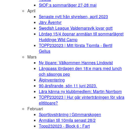
StOF:s sommarläger 27-28 maj
April
Senaste nytt från styrelsen, april 2023
Järv Äventyr
Swedish League Valdemarsvik lovar gott
Lördag 15/4 öppnar anmälan till sommarlägret
Huddinge Wild Camp
TOPP232023 | Mitt första Tiomila - Bertil
Gelius
Mars
Ny löpare: Välkommen Hannes Lindqvist
Långpass lördagen den 18:e mars med lunch
och säsongs pep
Älginventering
90-årsfirande, sön 11 juni 2023.
Lära känna ny klubbmedlem: Martin Norrbom
TOPP232023 | Hur går vinterträningen för våra
elitlöpare?
Februari
Sportlovsträning i Gömmarskogen
Anmälan till 10mila senast 28/2
Topp232023 - Block 6 : Fart