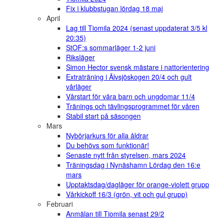
Fix i klubbstugan lördag 18 maj
April
Lag till Tiomila 2024 (senast uppdaterat 3/5 kl
20:35)
StOF:s sommarläger 1-2 juni
Riksläger
Simon Hector svensk mästare i nattorientering
Extraträning i Älvsjöskogen 20/4 och gult
vårläger
Vårstart för våra barn och ungdomar 11/4
Tränings och tävlingsprogrammet för våren
Stabil start på säsongen
Mars
Nybörjarkurs för alla åldrar
Du behövs som funktionär!
Senaste nytt från styrelsen, mars 2024
Träningsdag i Nynäshamn Lördag den 16:e
mars
Upptaktsdag/dagläger för orange-violett grupp
Vårkickoff 16/3 (grön, vit och gul grupp)
Februari
Anmälan till Tiomila senast 29/2