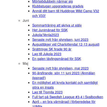
Mörtsjödubbeln närmar sig
Klubbstugan uppgraderas gradvis
Anmäl ditt barn till Huddinge Wild Camp V32
och V33!
Juni
Sommarträning att skriva ut själv
Het Junimånad för SSK
Jukola/Venla2023
Senaste nytt från styrelsen, juni 2023
Augustiläger vid Charlottendal 12-13 augusti
Snättringe SK firade 90 år
Lag till Jukola 2023
En galen tävlingsmånad för SSK
Maj
Senaste nytt från styrelsen, maj 2023
90-årsfirande, sön 11 juni 2023 (Anmälan
öppnad!)
En möjlighet att knyta kontakt och samtidigt
göra en insats
Lag till Tiomila 2023
Full fart på Swedish League #3-4 i Svalboviken
April – en bra vårmånad i förberedelse för
10Mila