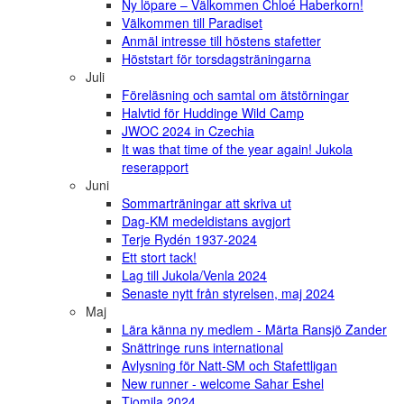
Ny löpare – Välkommen Chloé Haberkorn!
Välkommen till Paradiset
Anmäl intresse till höstens stafetter
Höststart för torsdagsträningarna
Juli
Föreläsning och samtal om ätstörningar
Halvtid för Huddinge Wild Camp
JWOC 2024 in Czechia
It was that time of the year again! Jukola
reserapport
Juni
Sommarträningar att skriva ut
Dag-KM medeldistans avgjort
Terje Rydén 1937-2024
Ett stort tack!
Lag till Jukola/Venla 2024
Senaste nytt från styrelsen, maj 2024
Maj
Lära känna ny medlem - Märta Ransjö Zander
Snättringe runs international
Avlysning för Natt-SM och Stafettligan
New runner - welcome Sahar Eshel
Tiomila 2024