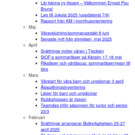
Lär känna ny löpare – Välkommen Ernest Pou
Bruns!
Lag till Jukola 2025 (uppdaterat 7/6)
Rapport från KM i inomhusorientering
Maj
Våravslutning/sommarupptakt 8 juni
Senaste nytt från styrelsen, maj 2025
April
Snättringe möter våren i Tjeckien
StOF:s sommarläger på Kärsön 17-18 maj
Riksläger och världscup: sommarläger/resor till
Idre
Mars
Vårstart för våra barn och ungdomar 3 april
Älgspillningsinventering
Läger för barn och ungdomar
Klubbshoppen är öppen
Teamdag inför säsongen för junior och senior,
23/3
Februari
Snättringe arrangerar Botkyrkahelgen 25-27
april 2025