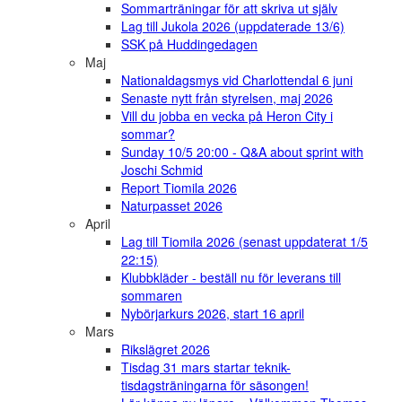
Sommarträningar för att skriva ut själv
Lag till Jukola 2026 (uppdaterade 13/6)
SSK på Huddingedagen
Maj
Nationaldagsmys vid Charlottendal 6 juni
Senaste nytt från styrelsen, maj 2026
Vill du jobba en vecka på Heron City i
sommar?
Sunday 10/5 20:00 - Q&A about sprint with
Joschi Schmid
Report Tiomila 2026
Naturpasset 2026
April
Lag till Tiomila 2026 (senast uppdaterat 1/5
22:15)
Klubbkläder - beställ nu för leverans till
sommaren
Nybörjarkurs 2026, start 16 april
Mars
Rikslägret 2026
Tisdag 31 mars startar teknik-
tisdagsträningarna för säsongen!