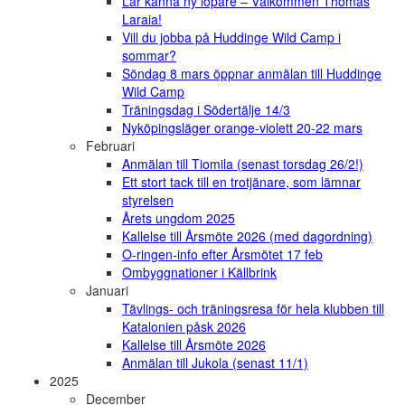
Lär känna ny löpare – Välkommen Thomas
Laraia!
Vill du jobba på Huddinge Wild Camp i
sommar?
Söndag 8 mars öppnar anmälan till Huddinge
Wild Camp
Träningsdag i Södertälje 14/3
Nyköpingsläger orange-violett 20-22 mars
Februari
Anmälan till Tiomila (senast torsdag 26/2!)
Ett stort tack till en trotjänare, som lämnar
styrelsen
Årets ungdom 2025
Kallelse till Årsmöte 2026 (med dagordning)
O-ringen-info efter Årsmötet 17 feb
Ombyggnationer i Källbrink
Januari
Tävlings- och träningsresa för hela klubben till
Katalonien påsk 2026
Kallelse till Årsmöte 2026
Anmälan till Jukola (senast 11/1)
2025
December