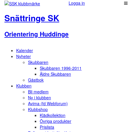
Logga in
Snättringe SK
Orientering Huddinge
Kalender
Nyheter
Skubbaren
Skubbaren 1996-2011
Äldre Skubbaren
Gästbok
Klubben
Bli medlem
Ny i klubben
Avima (fd Webforum)
Klubbshop
Klädkollektion
Övriga produkter
Prislista