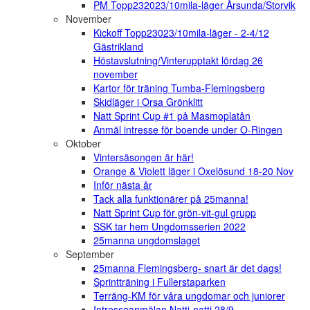
PM Topp232023/10mila-läger Årsunda/Storvik
November
Kickoff Topp23023/10mila-läger - 2-4/12
Gästrikland
Höstavslutning/Vinterupptakt lördag 26
november
Kartor för träning Tumba-Flemingsberg
Skidläger i Orsa Grönklitt
Natt Sprint Cup #1 på Masmoplatån
Anmäl intresse för boende under O-Ringen
Oktober
Vintersäsongen är här!
Orange & Violett läger i Oxelösund 18-20 Nov
Inför nästa år
Tack alla funktionärer på 25manna!
Natt Sprint Cup för grön-vit-gul grupp
SSK tar hem Ungdomsserien 2022
25manna ungdomslaget
September
25manna Flemingsberg- snart är det dags!
Sprintträning i Fullerstaparken
Terräng-KM för våra ungdomar och juniorer
Intresseanmälan Natti-natti 28/9