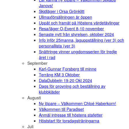
Janovs!
Skidläger i Orsa Grönklitt
Ullmaxförsäljningen är öppen
Uppåt och framåt på Höstens värdetävlingar
Resa/läger O-Event 8-10 november
Senaste nytt från styrelsen, oktober 2024
Info inför 25manna, laguppställning (ver 3) och
personallista (ver 3)
Snättringe vinner ungdomsserien för tredje
året i rad
September
Karl-Gunnar Forsberg till minne
Terräng KM 3 Oktober
DalaDubbeln 19-20 Okt 2024
Dags för provning och beställning av
klubbkläder
Augusti
Ny löpare – Välkommen Chloé Haberkorn!
Välkommen till Paradiset
Anmäl intresse till höstens stafetter
Höststart för torsdagsträningarna
Juli