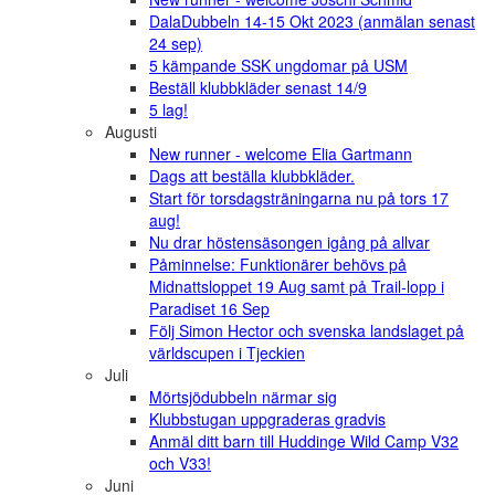
DalaDubbeln 14-15 Okt 2023 (anmälan senast
24 sep)
5 kämpande SSK ungdomar på USM
Beställ klubbkläder senast 14/9
5 lag!
Augusti
New runner - welcome Elia Gartmann
Dags att beställa klubbkläder.
Start för torsdagsträningarna nu på tors 17
aug!
Nu drar höstensäsongen igång på allvar
Påminnelse: Funktionärer behövs på
Midnattsloppet 19 Aug samt på Trail-lopp i
Paradiset 16 Sep
Följ Simon Hector och svenska landslaget på
världscupen i Tjeckien
Juli
Mörtsjödubbeln närmar sig
Klubbstugan uppgraderas gradvis
Anmäl ditt barn till Huddinge Wild Camp V32
och V33!
Juni