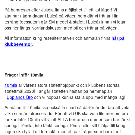
På hemresan efter Jukola finns möjlighet till ett kul läger! Vi
stannar några dagar i Luleå på vägen hem där vi tränar i fin
terräng (dessutom går SM medel & stafett i Luleå) innan vi letar
oss ner längs Norrlandskusten med bil och tränar på vägen.
All information kring resealternativen och anmälan finns
här på
klubbeventor
.
Frågor inför 10mila
10mila
är vårens stora stafetthöjdpunkt och klubbens största
stafettmål 2020! I år går stafetten nästan på hemmaplan
i
Upplands-Bro
och vi hoppas kunna ställa upp med många lag!
Anmälan till 10mila ska också in snart så därför är det bra att veta
vilka som är intresserade. För att vi i UK ska veta lite mer om era
tankar inför 10mila vill vi att ALLA herrar och damer som har tänkt
springa 10mila, inte tänkt springa 10mila eller vill hjälpa till kring
lagen ska fylla i ett formulär med ett par frågor som bara tar 1