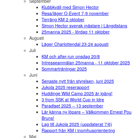
September
Klubbkväll med Simon Hector
Resa/läger O-Event 7-9 november
Terräng KM 2 oktober
Simon Hector svensk mästare i Långdistans
25manna 2025 - lördag 11 oktober
Augusti
Läger Charlottendal 23-24 augusti
Juli
KM och after-run onsdag 20/8
Intresseanmälan 25manna - 11 oktober 2025
Sommarträningar 2025
Juni
Senaste nytt från styrelsen, juni 2025
Jukola 2025 reserapport
Huddinge Wild Camp 2025 är igång!
3 from SSK at World Cup in Idre
Paradiset 2025 – 13 september
Lär känna ny löpare – Välkommen Ernest Pou
Bruns!
Lag till Jukola 2025 (uppdaterat 7/6)
Rapport från KM i inomhusorientering
Maj