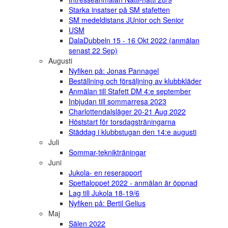
Starka insatser på SM stafetten
SM medeldistans JUnior och Senior
USM
DalaDubbeln 15 - 16 Okt 2022 (anmälan
senast 22 Sep)
Augusti
Nyfiken på: Jonas Pannagel
Beställning och försäljning av klubbkläder
Anmälan till Stafett DM 4:e september
Inbjudan till sommarresa 2023
Charlottendalsläger 20-21 Aug 2022
Höststart för torsdagsträningarna
Städdag i klubbstugan den 14:e augusti
Juli
Sommar-teknikträningar
Juni
Jukola- en reserapport
Spettaloppet 2022 - anmälan är öppnad
Lag till Jukola 18-19/6
Nyfiken på: Bertil Gelius
Maj
Sälen 2022