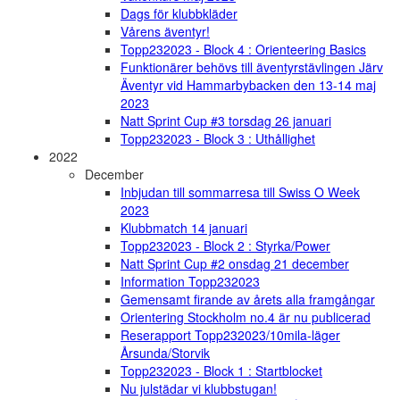
Dags för klubbkläder
Vårens äventyr!
Topp232023 - Block 4 : Orienteering Basics
Funktionärer behövs till äventyrstävlingen Järv
Äventyr vid Hammarbybacken den 13-14 maj
2023
Natt Sprint Cup #3 torsdag 26 januari
Topp232023 - Block 3 : Uthållighet
2022
December
Inbjudan till sommarresa till Swiss O Week
2023
Klubbmatch 14 januari
Topp232023 - Block 2 : Styrka/Power
Natt Sprint Cup #2 onsdag 21 december
Information Topp232023
Gemensamt firande av årets alla framgångar
Orientering Stockholm no.4 är nu publicerad
Reserapport Topp232023/10mila-läger
Årsunda/Storvik
Topp232023 - Block 1 : Startblocket
Nu julstädar vi klubbstugan!