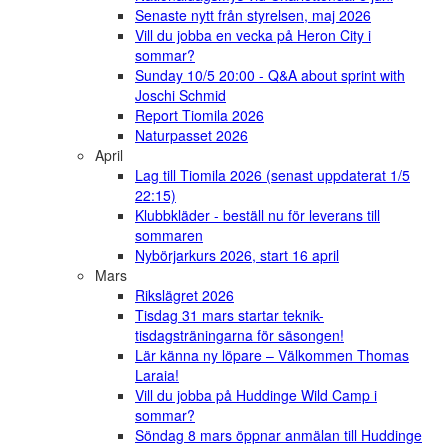
Senaste nytt från styrelsen, maj 2026
Vill du jobba en vecka på Heron City i
sommar?
Sunday 10/5 20:00 - Q&A about sprint with
Joschi Schmid
Report Tiomila 2026
Naturpasset 2026
April
Lag till Tiomila 2026 (senast uppdaterat 1/5
22:15)
Klubbkläder - beställ nu för leverans till
sommaren
Nybörjarkurs 2026, start 16 april
Mars
Rikslägret 2026
Tisdag 31 mars startar teknik-
tisdagsträningarna för säsongen!
Lär känna ny löpare – Välkommen Thomas
Laraia!
Vill du jobba på Huddinge Wild Camp i
sommar?
Söndag 8 mars öppnar anmälan till Huddinge