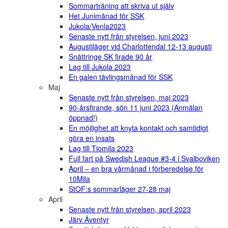
Sommarträning att skriva ut själv
Het Junimånad för SSK
Jukola/Venla2023
Senaste nytt från styrelsen, juni 2023
Augustiläger vid Charlottendal 12-13 augusti
Snättringe SK firade 90 år
Lag till Jukola 2023
En galen tävlingsmånad för SSK
Maj
Senaste nytt från styrelsen, maj 2023
90-årsfirande, sön 11 juni 2023 (Anmälan
öppnad!)
En möjlighet att knyta kontakt och samtidigt
göra en insats
Lag till Tiomila 2023
Full fart på Swedish League #3-4 i Svalboviken
April – en bra vårmånad i förberedelse för
10Mila
StOF:s sommarläger 27-28 maj
April
Senaste nytt från styrelsen, april 2023
Järv Äventyr