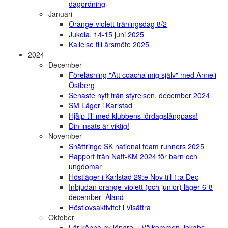
dagordning
Januari
Orange-violett träningsdag 8/2
Jukola, 14-15 juni 2025
Kallelse till årsmöte 2025
2024
December
Föreläsning "Att coacha mig själv" med Anneli
Östberg
Senaste nytt från styrelsen, december 2024
SM Läger i Karlstad
Hjälp till med klubbens lördagslångpass!
Din insats är viktig!
November
Snättringe SK national team runners 2025
Rapport från Natt-KM 2024 för barn och
ungdomar
Höstläger i Karlstad 29:e Nov till 1:a Dec
Inbjudan orange-violett (och junior) läger 6-8
december- Åland
Höstlovsaktivitet i Visättra
Oktober
Lär känna ny löpare – Välkommen Jekabs