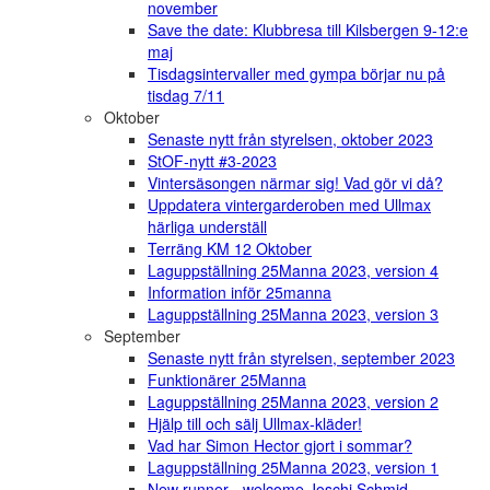
november
Save the date: Klubbresa till Kilsbergen 9-12:e
maj
Tisdagsintervaller med gympa börjar nu på
tisdag 7/11
Oktober
Senaste nytt från styrelsen, oktober 2023
StOF-nytt #3-2023
Vintersäsongen närmar sig! Vad gör vi då?
Uppdatera vintergarderoben med Ullmax
härliga underställ
Terräng KM 12 Oktober
Laguppställning 25Manna 2023, version 4
Information inför 25manna
Laguppställning 25Manna 2023, version 3
September
Senaste nytt från styrelsen, september 2023
Funktionärer 25Manna
Laguppställning 25Manna 2023, version 2
Hjälp till och sälj Ullmax-kläder!
Vad har Simon Hector gjort i sommar?
Laguppställning 25Manna 2023, version 1
New runner - welcome Joschi Schmid