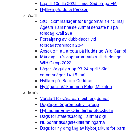
Lag till 10mila 2022 - med Snättringe PM
Nyfiken på: Sofia Persson
April
StOF Sommarläger för ungdomar 14-15 maj
Ågesta-Påminnelse-Anmäl senaste nu på
torsdag kväll 28e
Försäljning av klubbkläder vid
torsdagsträningen 28/4
Ansök om att arbeta på Huddinge Wild Camp!
Måndag 11/4 öppnar anmälan till Huddinge
Wild Camp 2022
Läger för gul grupp 23-24 april / Stof
sommarläger 14-15 maj
Nyfiken på: Barbro Cedérus
Ny löpare: Välkommen Peleg Mitzafon
Mars
Vårstart för våra barn och ungdomar
Dagläger för grön och vit grupp
Nytt nummer av Orientering Stockholm
Dags för stafettsäsong - anmäl dig!
Nu börjar tisdagsteknikträningarna
Dags för ny omgång av Nybörjarkurs för barn