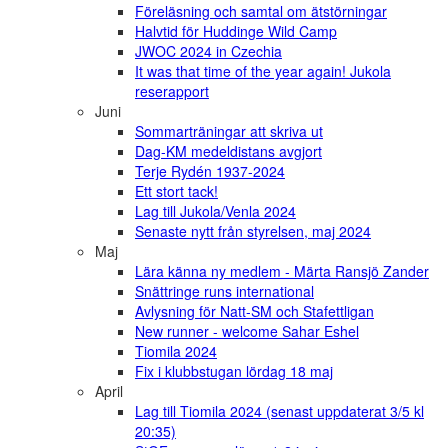
Föreläsning och samtal om ätstörningar
Halvtid för Huddinge Wild Camp
JWOC 2024 in Czechia
It was that time of the year again! Jukola
reserapport
Juni
Sommarträningar att skriva ut
Dag-KM medeldistans avgjort
Terje Rydén 1937-2024
Ett stort tack!
Lag till Jukola/Venla 2024
Senaste nytt från styrelsen, maj 2024
Maj
Lära känna ny medlem - Märta Ransjö Zander
Snättringe runs international
Avlysning för Natt-SM och Stafettligan
New runner - welcome Sahar Eshel
Tiomila 2024
Fix i klubbstugan lördag 18 maj
April
Lag till Tiomila 2024 (senast uppdaterat 3/5 kl
20:35)