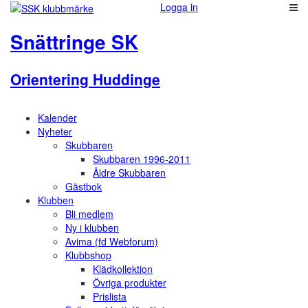
Logga in
Snättringe SK
Orientering Huddinge
Kalender
Nyheter
Skubbaren
Skubbaren 1996-2011
Äldre Skubbaren
Gästbok
Klubben
Bli medlem
Ny i klubben
Avima (fd Webforum)
Klubbshop
Klädkollektion
Övriga produkter
Prislista