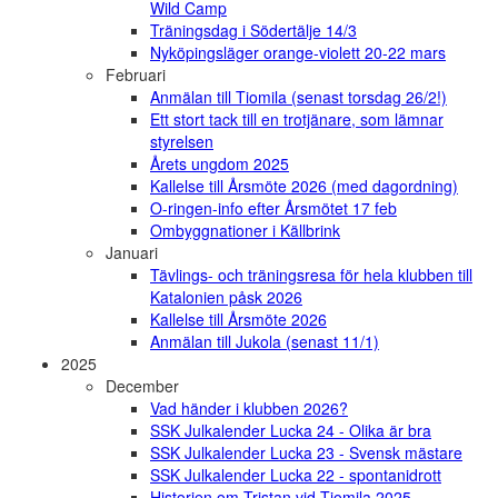
Wild Camp
Träningsdag i Södertälje 14/3
Nyköpingsläger orange-violett 20-22 mars
Februari
Anmälan till Tiomila (senast torsdag 26/2!)
Ett stort tack till en trotjänare, som lämnar
styrelsen
Årets ungdom 2025
Kallelse till Årsmöte 2026 (med dagordning)
O-ringen-info efter Årsmötet 17 feb
Ombyggnationer i Källbrink
Januari
Tävlings- och träningsresa för hela klubben till
Katalonien påsk 2026
Kallelse till Årsmöte 2026
Anmälan till Jukola (senast 11/1)
2025
December
Vad händer i klubben 2026?
SSK Julkalender Lucka 24 - Olika är bra
SSK Julkalender Lucka 23 - Svensk mästare
SSK Julkalender Lucka 22 - spontanidrott
Historien om Tristan vid Tiomila 2025 -