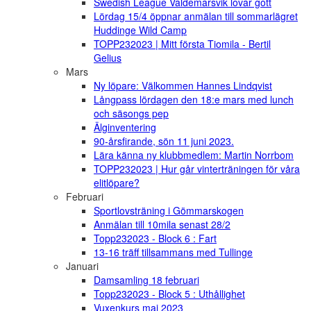
Swedish League Valdemarsvik lovar gott
Lördag 15/4 öppnar anmälan till sommarlägret
Huddinge Wild Camp
TOPP232023 | Mitt första Tiomila - Bertil
Gelius
Mars
Ny löpare: Välkommen Hannes Lindqvist
Långpass lördagen den 18:e mars med lunch
och säsongs pep
Älginventering
90-årsfirande, sön 11 juni 2023.
Lära känna ny klubbmedlem: Martin Norrbom
TOPP232023 | Hur går vinterträningen för våra
elitlöpare?
Februari
Sportlovsträning i Gömmarskogen
Anmälan till 10mila senast 28/2
Topp232023 - Block 6 : Fart
13-16 träff tillsammans med Tullinge
Januari
Damsamling 18 februari
Topp232023 - Block 5 : Uthållighet
Vuxenkurs maj 2023