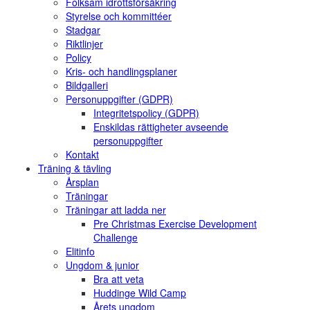
Folksam idrottsförsäkring
Styrelse och kommittéer
Stadgar
Riktlinjer
Policy
Kris- och handlingsplaner
Bildgalleri
Personuppgifter (GDPR)
Integritetspolicy (GDPR)
Enskildas rättigheter avseende
personuppgifter
Kontakt
Träning & tävling
Årsplan
Träningar
Träningar att ladda ner
Pre Christmas Exercise Development
Challenge
Elitinfo
Ungdom & junior
Bra att veta
Huddinge Wild Camp
Årets ungdom