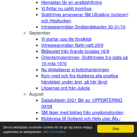
Hemsidan får en ansiktslyftning
Vi flyttar nu cafét inomhus
Snättringe arrangerar SM Ultralång (juniorer)
och Höstlunken
Intresseanmälan Smålandskavlen 30-31/10
September
Vi startar upp lite försiktigt
Intresseanmälan Natti-natti 29/9
Bildspelet från firande torsdag 16/9
Orienteringsminnen, Snättringes 3:e plats på
10-mila 1970
Nu digitaliserar vi kvittohanteringen
Kom med och fira klubbens alla positiva
händelser under året, så här långt
Löparnas ord från Jukola
Augusti
Daladubbeln 2021 Blir av: UPPDATERING
09/08
SM läger med bidrag från ungdomsfonden
Klubbresa till Gotland och Helg utan Älg /
Swedish League final
Denna webbplats använder cookies för att ge dig bästa möjliga
Okej
DM stafett 12:e september
upplevelse av webbplatsen.
Mer om cookies
Ny framgång för Simon!