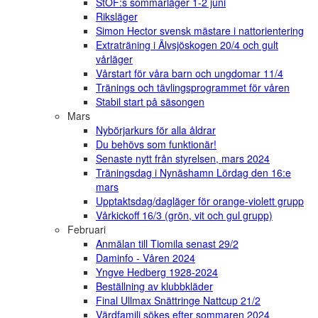
StOF:s sommarläger 1-2 juni
Riksläger
Simon Hector svensk mästare i nattorientering
Extraträning i Älvsjöskogen 20/4 och gult
vårläger
Vårstart för våra barn och ungdomar 11/4
Tränings och tävlingsprogrammet för våren
Stabil start på säsongen
Mars
Nybörjarkurs för alla åldrar
Du behövs som funktionär!
Senaste nytt från styrelsen, mars 2024
Träningsdag i Nynäshamn Lördag den 16:e
mars
Upptaktsdag/dagläger för orange-violett grupp
Vårkickoff 16/3 (grön, vit och gul grupp)
Februari
Anmälan till Tiomila senast 29/2
Daminfo - Våren 2024
Yngve Hedberg 1928-2024
Beställning av klubbkläder
Final Ullmax Snättringe Nattcup 21/2
Värdfamilj sökes efter sommaren 2024