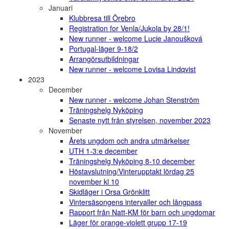
Januari
Klubbresa till Örebro
Registration for Venla/Jukola by 28/1!
New runner - welcome Lucie Janoušková
Portugal-läger 9-18/2
Arrangörsutbildningar
New runner - welcome Lovisa Lindqvist
2023
December
New runner - welcome Johan Stenström
Träningshelg Nyköping
Senaste nytt från styrelsen, november 2023
November
Årets ungdom och andra utmärkelser
UTH 1-3:e december
Träningshelg Nyköping 8-10 december
Höstavslutning/Vinterupptakt lördag 25
november kl 10
Skidläger i Orsa Grönklitt
Vintersäsongens intervaller och långpass
Rapport från Natt-KM för barn och ungdomar
Läger för orange-violett grupp 17-19