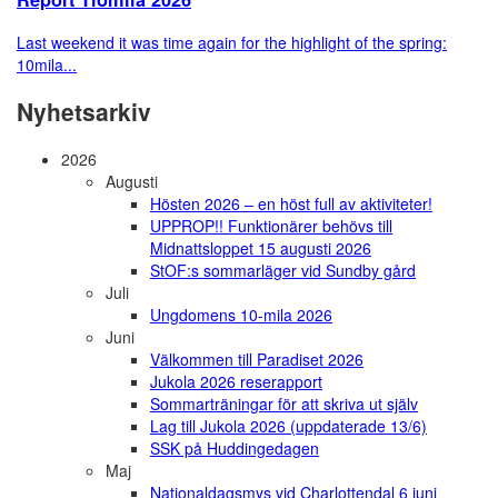
Last weekend it was time again for the highlight of the spring:
10mila...
Nyhetsarkiv
2026
Augusti
Hösten 2026 – en höst full av aktiviteter!
UPPROP!! Funktionärer behövs till
Midnattsloppet 15 augusti 2026
StOF:s sommarläger vid Sundby gård
Juli
Ungdomens 10-mila 2026
Juni
Välkommen till Paradiset 2026
Jukola 2026 reserapport
Sommarträningar för att skriva ut själv
Lag till Jukola 2026 (uppdaterade 13/6)
SSK på Huddingedagen
Maj
Nationaldagsmys vid Charlottendal 6 juni