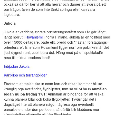
också så därför ber vi att alla herrar och damer att svara på ett
par frågor, även de som inte tänkt springa eller kan vara
lagledare.
Jukola
Jukola är världens största orienteringsstafett som i år går långt
långt norrut i
Rovaniemi
i norra Finland. Jukola är en folkfest med
över 15000 deltagare, både elit, bredd och "nästan förstagångs-
orienterare". Eftersom Rovaniemi ligger norr om polcirkeln är det
ljust dygnet runt, coolt bara det. Häng med på en spektakulär
resa till midnattssolens land!
Inbjudan Jukola
Kartklipp och terrängbilder
Eftersom anmälan ska in inom kort och resan kommer bli lite
krånglig pga avståndet, flygbiljetter, mm så vill vi ha in
anmälan
redan nu på fredag 17/1!
Anmälan är bindande för att vi ska
kunna planera bilar och boka flygbiljetter. Tyvärr går det i
dagsläget inte att planera någon tågresa pga eventuellt
banarbete under den perioden, så därför blir klubbens mer
klimatvänliga alternativ bil från Stockholm.