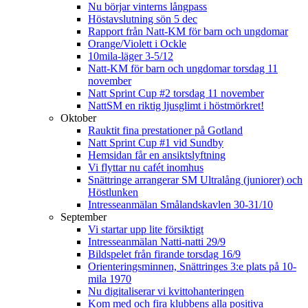
Nu börjar vinterns långpass
Höstavslutning sön 5 dec
Rapport från Natt-KM för barn och ungdomar
Orange/Violett i Ockle
10mila-läger 3-5/12
Natt-KM för barn och ungdomar torsdag 11
november
Natt Sprint Cup #2 torsdag 11 november
NattSM en riktig ljusglimt i höstmörkret!
Oktober
Rauktit fina prestationer på Gotland
Natt Sprint Cup #1 vid Sundby
Hemsidan får en ansiktslyftning
Vi flyttar nu cafét inomhus
Snättringe arrangerar SM Ultralång (juniorer) och
Höstlunken
Intresseanmälan Smålandskavlen 30-31/10
September
Vi startar upp lite försiktigt
Intresseanmälan Natti-natti 29/9
Bildspelet från firande torsdag 16/9
Orienteringsminnen, Snättringes 3:e plats på 10-
mila 1970
Nu digitaliserar vi kvittohanteringen
Kom med och fira klubbens alla positiva