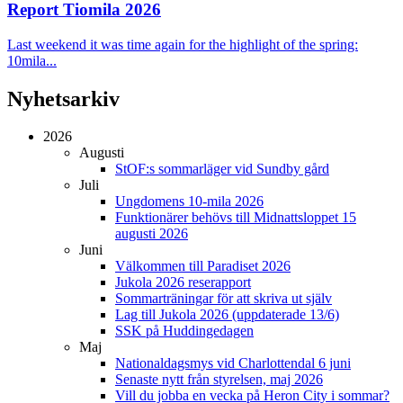
Report Tiomila 2026
Last weekend it was time again for the highlight of the spring:
10mila...
Nyhetsarkiv
2026
Augusti
StOF:s sommarläger vid Sundby gård
Juli
Ungdomens 10-mila 2026
Funktionärer behövs till Midnattsloppet 15
augusti 2026
Juni
Välkommen till Paradiset 2026
Jukola 2026 reserapport
Sommarträningar för att skriva ut själv
Lag till Jukola 2026 (uppdaterade 13/6)
SSK på Huddingedagen
Maj
Nationaldagsmys vid Charlottendal 6 juni
Senaste nytt från styrelsen, maj 2026
Vill du jobba en vecka på Heron City i sommar?