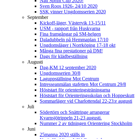
Natt Sprint Cup 2020!
Sven Roos 1926- 24/10 2020
SSK vinner Ungdomsserien 2020
September
Kickoff-läger, Västervik 13-15/11
USM - rapport från Huskvarna
Fina framgångar på SM-helgen
Daladubbeln på Hemmaplan 17/10
Ungdomsläger i Norrköping 17-18 okt
Många fina prestationer på DM!
Dags för klädbeställning
Augusti
Dag-KM 12 september 2020
Ungdomsserien 30/8
Laguppställning Mot Centrum
Intresseanmälan stafetten Mot Centrum 29/8
Höststart för orienteringsträningarna
Höststart för Orienteringsskolan och Hoppeskutt
Sommarläger vid Charlottendal 22-23:e augusti
Juli
Södertörn och Snättringe arrangerar
Kvarnsjötrippeln 21-23 augusti.
Nummer 2 av tidningen Orientering Stockholm
Juni
25manna 2020 ställs in