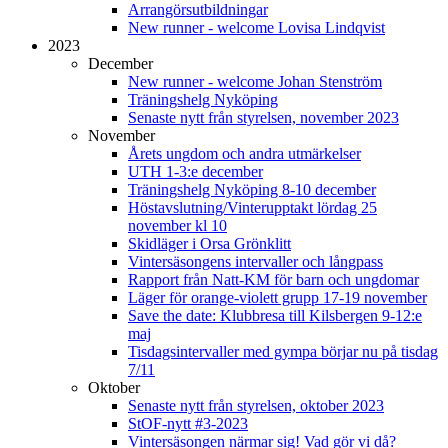
Arrangörsutbildningar
New runner - welcome Lovisa Lindqvist
2023
December
New runner - welcome Johan Stenström
Träningshelg Nyköping
Senaste nytt från styrelsen, november 2023
November
Årets ungdom och andra utmärkelser
UTH 1-3:e december
Träningshelg Nyköping 8-10 december
Höstavslutning/Vinterupptakt lördag 25
november kl 10
Skidläger i Orsa Grönklitt
Vintersäsongens intervaller och långpass
Rapport från Natt-KM för barn och ungdomar
Läger för orange-violett grupp 17-19 november
Save the date: Klubbresa till Kilsbergen 9-12:e
maj
Tisdagsintervaller med gympa börjar nu på tisdag
7/11
Oktober
Senaste nytt från styrelsen, oktober 2023
StOF-nytt #3-2023
Vintersäsongen närmar sig! Vad gör vi då?