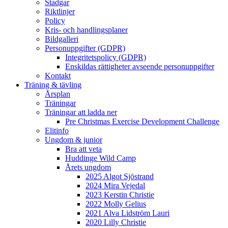
Stadgar
Riktlinjer
Policy
Kris- och handlingsplaner
Bildgalleri
Personuppgifter (GDPR)
Integritetspolicy (GDPR)
Enskildas rättigheter avseende personuppgifter
Kontakt
Träning & tävling
Årsplan
Träningar
Träningar att ladda ner
Pre Christmas Exercise Development Challenge
Elitinfo
Ungdom & junior
Bra att veta
Huddinge Wild Camp
Årets ungdom
2025 Algot Sjöstrand
2024 Mira Vejedal
2023 Kerstin Christie
2022 Molly Gelius
2021 Alva Lidström Lauri
2020 Lilly Christie