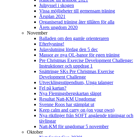
Julpyssel i skogen
Vissa möjligheter till gemensam träning
Årsplan 2021
Organiserad träning åter tillåten för alla
Årets ungdom 2020
November
Balladen om den gamle orienteraren
Efterlysning!
Julavslutning lördag den 5 dec
Massor av nya OL-banor för egen träning
Pre Christmas Exercise Development Challenge:
Instruktioner och uppdrag 1
Snättringe SKs Pre Christmas Exercise
Development Challenge
Utvecklingsstipendium, Unga talanger
Fel på kartan?
Nya Flemingsbergskartan släppt
Resultat Natt-KM Ungdomar
Svenne Roos har stämplat ut
Keep calm and carry on (on your own)
Nya riktlinjer från SOFT angående träningar och
tävlingar
Natt-KM för ungdomar 5 november
Oktober