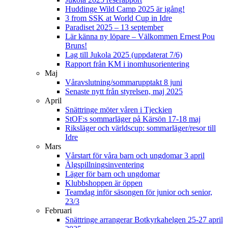
Huddinge Wild Camp 2025 är igång!
3 from SSK at World Cup in Idre
Paradiset 2025 – 13 september
Lär känna ny löpare – Välkommen Ernest Pou
Bruns!
Lag till Jukola 2025 (uppdaterat 7/6)
Rapport från KM i inomhusorientering
Maj
Våravslutning/sommarupptakt 8 juni
Senaste nytt från styrelsen, maj 2025
April
Snättringe möter våren i Tjeckien
StOF:s sommarläger på Kärsön 17-18 maj
Riksläger och världscup: sommarläger/resor till
Idre
Mars
Vårstart för våra barn och ungdomar 3 april
Älgspillningsinventering
Läger för barn och ungdomar
Klubbshoppen är öppen
Teamdag inför säsongen för junior och senior,
23/3
Februari
Snättringe arrangerar Botkyrkahelgen 25-27 april