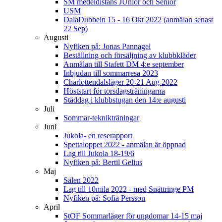
SM medeldistans JUnior och Senior
USM
DalaDubbeln 15 - 16 Okt 2022 (anmälan senast
22 Sep)
Augusti
Nyfiken på: Jonas Pannagel
Beställning och försäljning av klubbkläder
Anmälan till Stafett DM 4:e september
Inbjudan till sommarresa 2023
Charlottendalsläger 20-21 Aug 2022
Höststart för torsdagsträningarna
Städdag i klubbstugan den 14:e augusti
Juli
Sommar-teknikträningar
Juni
Jukola- en reserapport
Spettaloppet 2022 - anmälan är öppnad
Lag till Jukola 18-19/6
Nyfiken på: Bertil Gelius
Maj
Sälen 2022
Lag till 10mila 2022 - med Snättringe PM
Nyfiken på: Sofia Persson
April
StOF Sommarläger för ungdomar 14-15 maj