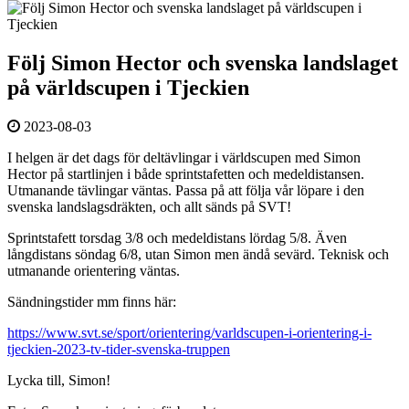
Följ Simon Hector och svenska landslaget
på världscupen i Tjeckien
2023-08-03
I helgen är det dags för deltävlingar i världscupen med Simon
Hector på startlinjen i både sprintstafetten och medeldistansen.
Utmanande tävlingar väntas. Passa på att följa vår löpare i den
svenska landslagsdräkten, och allt sänds på SVT!
Sprintstafett torsdag 3/8 och medeldistans lördag 5/8. Även
långdistans söndag 6/8, utan Simon men ändå sevärd. Teknisk och
utmanande orientering väntas.
Sändningstider mm finns här:
https://www.svt.se/sport/orientering/varldscupen-i-orientering-i-
tjeckien-2023-tv-tider-svenska-truppen
Lycka till, Simon!