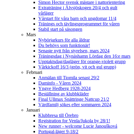
Simon Hector svensk mästare i nattorientering
Extraträning i Älvsjöskogen 20/4 och gult
vårläger
Vårstart för våra barn och ungdomar 11/4
Tränings och tävlingsprogrammet för våren
Stabil start på säsongen
Mars
Nybörjarkurs för alla åldrar
Du behövs som funktionär!
Senaste nytt från styrelsen, mars 2024
Träningsdag i Nynäshamn Lördag den 16:e mars
Upptaktsdag/dagläger för orange-violett grupp
Vårkickoff 16/3 (grön, vit och gul grupp)
Februari
Anmälan till Tiomila senast 29/2
Daminfo - Våren 2024
Yngve Hedberg 1928-2024
Beställning av klubbkläder
Final Ullmax Snättringe Nattcup 21/2
Värdfamilj sökes efter sommaren 2024
Januari
Klubbresa till Örebro
Registration for Venla/Jukola by 28/1!
New runner - welcome Lucie Janoušková
Portugal-läger 9-18/2