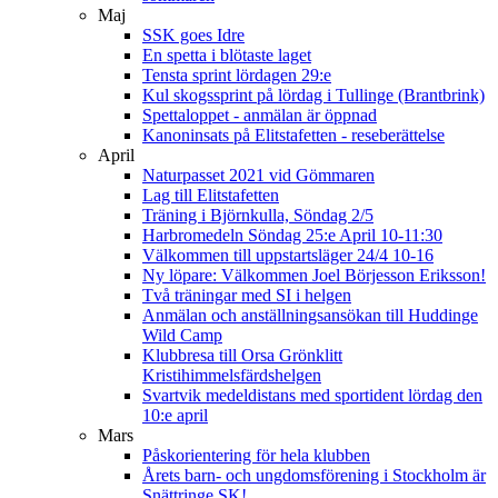
Maj
SSK goes Idre
En spetta i blötaste laget
Tensta sprint lördagen 29:e
Kul skogssprint på lördag i Tullinge (Brantbrink)
Spettaloppet - anmälan är öppnad
Kanoninsats på Elitstafetten - reseberättelse
April
Naturpasset 2021 vid Gömmaren
Lag till Elitstafetten
Träning i Björnkulla, Söndag 2/5
Harbromedeln Söndag 25:e April 10-11:30
Välkommen till uppstartsläger 24/4 10-16
Ny löpare: Välkommen Joel Börjesson Eriksson!
Två träningar med SI i helgen
Anmälan och anställningsansökan till Huddinge
Wild Camp
Klubbresa till Orsa Grönklitt
Kristihimmelsfärdshelgen
Svartvik medeldistans med sportident lördag den
10:e april
Mars
Påskorientering för hela klubben
Årets barn- och ungdomsförening i Stockholm är
Snättringe SK!