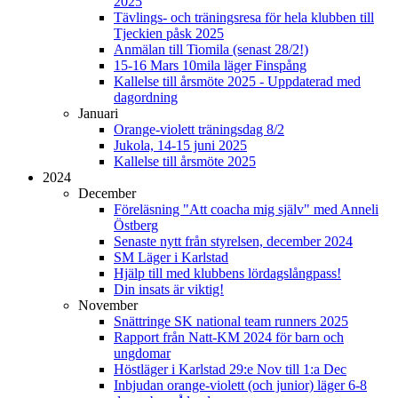
2025
Tävlings- och träningsresa för hela klubben till
Tjeckien påsk 2025
Anmälan till Tiomila (senast 28/2!)
15-16 Mars 10mila läger Finspång
Kallelse till årsmöte 2025 - Uppdaterad med
dagordning
Januari
Orange-violett träningsdag 8/2
Jukola, 14-15 juni 2025
Kallelse till årsmöte 2025
2024
December
Föreläsning "Att coacha mig själv" med Anneli
Östberg
Senaste nytt från styrelsen, december 2024
SM Läger i Karlstad
Hjälp till med klubbens lördagslångpass!
Din insats är viktig!
November
Snättringe SK national team runners 2025
Rapport från Natt-KM 2024 för barn och
ungdomar
Höstläger i Karlstad 29:e Nov till 1:a Dec
Inbjudan orange-violett (och junior) läger 6-8