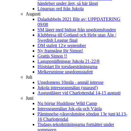
händelser under året, så här långt
Löparnas ord från Jukola
Augusti
Daladubbeln 2021 Blir av: UPPDATERING
09/08
SM läger med bidrag från ungdomsfonden
Klubbresa till Gotland och Helg utan Älg /
Swedish League final
DM stafett 12:e september
Ny framgång för Simon!
Grattis Simon !!
Laguppställningar Jukola 21-22/8
Höststart för torsdagsträningarna
Melkersminne ungdomsstafett
Juli
Ungdomens 10mila - anmäl intresse
Jukola intresseanmälan (snarast!)
Augustiläger vid Charlottendal 14-15 augusti
Juni
Nu börjar Huddinge Wild Camp
Intresseanmälan Jok-ola och Vänla
Påminnelse-våravslutning söndag 13e juni kl.13-
16 Charlottendal
Tisdags-teknikträningarna fortsätter under
sommaren