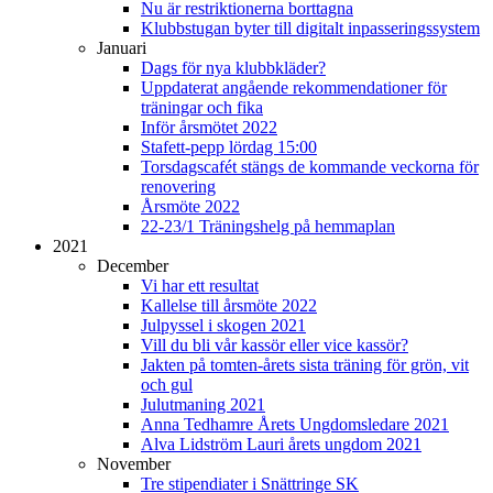
Nu är restriktionerna borttagna
Klubbstugan byter till digitalt inpasseringssystem
Januari
Dags för nya klubbkläder?
Uppdaterat angående rekommendationer för
träningar och fika
Inför årsmötet 2022
Stafett-pepp lördag 15:00
Torsdagscafét stängs de kommande veckorna för
renovering
Årsmöte 2022
22-23/1 Träningshelg på hemmaplan
2021
December
Vi har ett resultat
Kallelse till årsmöte 2022
Julpyssel i skogen 2021
Vill du bli vår kassör eller vice kassör?
Jakten på tomten-årets sista träning för grön, vit
och gul
Julutmaning 2021
Anna Tedhamre Årets Ungdomsledare 2021
Alva Lidström Lauri årets ungdom 2021
November
Tre stipendiater i Snättringe SK