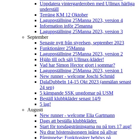
Uppdatera vintergarderoben med Ullmax härliga
underställ
Terräng KM 12 Oktober
Laguppställning 25Manna 2023, version 4
Information inför 25manna
Laguppställning 25Manna 2023, version 3
September
Senaste nytt från styrelsen, september 2023
Funktionärer 25Manna
Laguppställning 25Manna 2023, version 2
Hjälp till och sälj Ullmax-kläder!
Vad har Simon Hector gjort i sommar?
Laguppställning 25Manna 2023, version 1
New runner - welcome Joschi Schmid
DalaDubbeln 14-15 Okt 2023 (anmälan senast
24 sep)
5 kämpande SSK ungdomar på USM
Beställ klubbkläder senast 14/9
5 lag!
Augusti
New runner - welcome Elia Gartmann
Dags att beställa klubbkläder.
Start för torsdagsträningarna nu på tors 17 aug!
Nu drar höstensäsongen igång på allvar
Påminnelse: Funktionärer behövs på