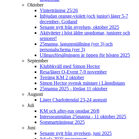
Oktober
Vinterträning 25/26
Inbjudan orange-violett (och junior) läger 5-7
december- Gotland
Senaste nytt från styrelsen, oktober 2025
Aktiviteter i höst äldre ungdomar, juniorer och
seniorer!
25manna, laguppställning (ver 3) och
personalschema (ver 3)
Ullmaxförsäljningen är öppen för hösten 2025
September
Klubbkväll med Simon Hector
Resa/läger O-Event 7-9 november
Terräng KM 2 oktober
Simon Hector svensk mästare i Långdistans
25manna 2025 - lördag 11 oktober
Augusti
Läger Charlottendal 23-24 augusti
Juli
KM och after-run onsdag 20/8
Intresseanmälan 25manna - 11 oktober 2025
Sommarträningar 2025
Juni
Senaste nytt från styrelsen, juni 2025
Jukola 2025 reserapport