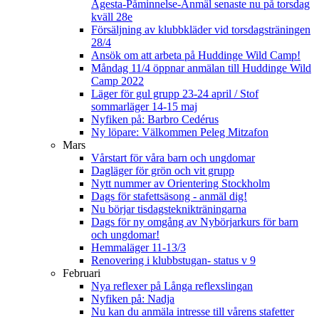
Ågesta-Påminnelse-Anmäl senaste nu på torsdag
kväll 28e
Försäljning av klubbkläder vid torsdagsträningen
28/4
Ansök om att arbeta på Huddinge Wild Camp!
Måndag 11/4 öppnar anmälan till Huddinge Wild
Camp 2022
Läger för gul grupp 23-24 april / Stof
sommarläger 14-15 maj
Nyfiken på: Barbro Cedérus
Ny löpare: Välkommen Peleg Mitzafon
Mars
Vårstart för våra barn och ungdomar
Dagläger för grön och vit grupp
Nytt nummer av Orientering Stockholm
Dags för stafettsäsong - anmäl dig!
Nu börjar tisdagsteknikträningarna
Dags för ny omgång av Nybörjarkurs för barn
och ungdomar!
Hemmaläger 11-13/3
Renovering i klubbstugan- status v 9
Februari
Nya reflexer på Långa reflexslingan
Nyfiken på: Nadja
Nu kan du anmäla intresse till vårens stafetter