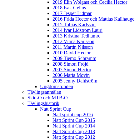
2019 Elin Wolgast och Cecilia Hector
2018 Isak Gelius
2017 Jesper Lidmar
2016 Frida Hector och Mattias Kallhauge
2015 Tobias Karlsson
2014 Ivar Lidström Lauri
2013 Kristina Tedhamre
2012 Vilma Karlsson
2011 Martin Nilsson
2010 David Hector
2009 Tiemo Schramm
2008 Simon Fröjd
2007 Simon Hector
2006 Maria Movin
2005 Jenny Dahlström
Ungdomsfonden
Tävlingsanmälan
Skid-O och MTB-O
Tävlingshistorik
Natt Sprint Cup
Natt sprint cup 2016
Natt Sprint Cup 2015
Natt Sprint Cup 2014
Natt Sprint Cup 2013
Natt Sprint Cup 2012