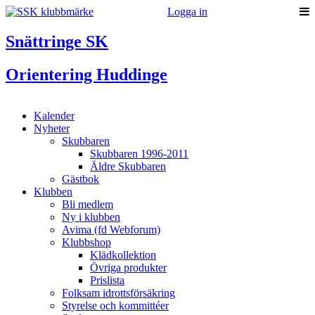
Logga in
Snättringe SK
Orientering Huddinge
Kalender
Nyheter
Skubbaren
Skubbaren 1996-2011
Äldre Skubbaren
Gästbok
Klubben
Bli medlem
Ny i klubben
Avima (fd Webforum)
Klubbshop
Klädkollektion
Övriga produkter
Prislista
Folksam idrottsförsäkring
Styrelse och kommittéer