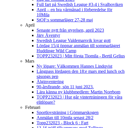
Full fart på Swedish League #3-4 i Svalboviken
April – en bra vårmånad i förberedelse för
10Mila
StOF:s sommarläger 27-28 maj
April
Senaste nytt från styrelsen, april 2023
Järv Äventyr
Swedish League Valdemarsvik lovar gott
Lördag 15/4 öppnar anmälan till sommarlägret
Huddinge Wild Camp
TOPP232023 | Mitt första Tiomila - Bertil Gelius
Mars
Ny löpare: Välkommen Hannes Lindqvist
Långpass lördagen den 18:e mars med lunch och
säsongs pep
Älginventering
90-årsfirande, sön 11 juni 2023.
Lära känna ny klubbmedlem: Martin Norrbom
TOPP232023 | Hur går vinterträningen för våra
elitlöpare?
Februari
Sportlovsträning i Gömmarskogen
Anmälan till 10mila senast 28/2
Topp232023 - Block 6 : Fart
13-16 träff tillsammans med Tullinge