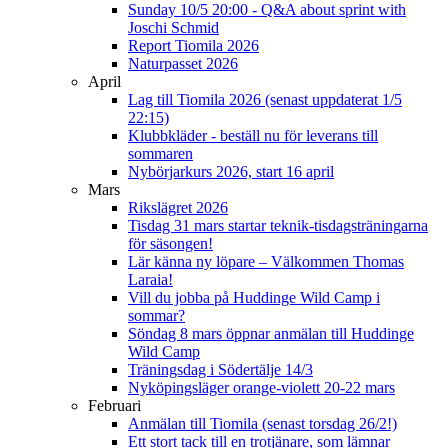
Sunday 10/5 20:00 - Q&A about sprint with
Joschi Schmid
Report Tiomila 2026
Naturpasset 2026
April
Lag till Tiomila 2026 (senast uppdaterat 1/5
22:15)
Klubbkläder - beställ nu för leverans till
sommaren
Nybörjarkurs 2026, start 16 april
Mars
Rikslägret 2026
Tisdag 31 mars startar teknik-tisdagsträningarna
för säsongen!
Lär känna ny löpare – Välkommen Thomas
Laraia!
Vill du jobba på Huddinge Wild Camp i
sommar?
Söndag 8 mars öppnar anmälan till Huddinge
Wild Camp
Träningsdag i Södertälje 14/3
Nyköpingsläger orange-violett 20-22 mars
Februari
Anmälan till Tiomila (senast torsdag 26/2!)
Ett stort tack till en trotjänare, som lämnar