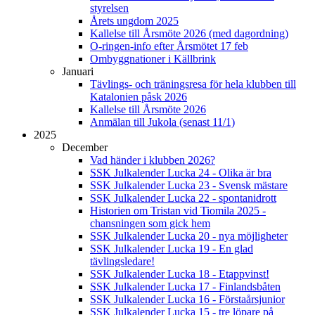
styrelsen
Årets ungdom 2025
Kallelse till Årsmöte 2026 (med dagordning)
O-ringen-info efter Årsmötet 17 feb
Ombyggnationer i Källbrink
Januari
Tävlings- och träningsresa för hela klubben till
Katalonien påsk 2026
Kallelse till Årsmöte 2026
Anmälan till Jukola (senast 11/1)
2025
December
Vad händer i klubben 2026?
SSK Julkalender Lucka 24 - Olika är bra
SSK Julkalender Lucka 23 - Svensk mästare
SSK Julkalender Lucka 22 - spontanidrott
Historien om Tristan vid Tiomila 2025 -
chansningen som gick hem
SSK Julkalender Lucka 20 - nya möjligheter
SSK Julkalender Lucka 19 - En glad
tävlingsledare!
SSK Julkalender Lucka 18 - Etappvinst!
SSK Julkalender Lucka 17 - Finlandsbåten
SSK Julkalender Lucka 16 - Förstaårsjunior
SSK Julkalender Lucka 15 - tre löpare på