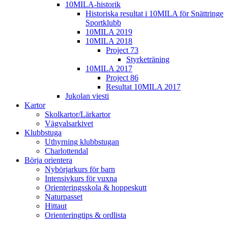
10MILA-historik
Historiska resultat i 10MILA för Snättringe
Sportklubb
10MILA 2019
10MILA 2018
Project 73
Styrketräning
10MILA 2017
Project 86
Resultat 10MILA 2017
Jukolan viesti
Kartor
Skolkartor/Lärkartor
Vägvalsarkivet
Klubbstuga
Uthyrning klubbstugan
Charlottendal
Börja orientera
Nybörjarkurs för barn
Intensivkurs för vuxna
Orienteringsskola & hoppeskutt
Naturpasset
Hittaut
Orienteringtips & ordlista