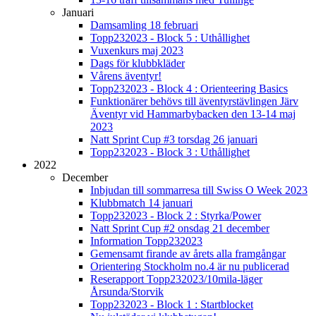
Januari
Damsamling 18 februari
Topp232023 - Block 5 : Uthållighet
Vuxenkurs maj 2023
Dags för klubbkläder
Vårens äventyr!
Topp232023 - Block 4 : Orienteering Basics
Funktionärer behövs till äventyrstävlingen Järv
Äventyr vid Hammarbybacken den 13-14 maj
2023
Natt Sprint Cup #3 torsdag 26 januari
Topp232023 - Block 3 : Uthållighet
2022
December
Inbjudan till sommarresa till Swiss O Week 2023
Klubbmatch 14 januari
Topp232023 - Block 2 : Styrka/Power
Natt Sprint Cup #2 onsdag 21 december
Information Topp232023
Gemensamt firande av årets alla framgångar
Orientering Stockholm no.4 är nu publicerad
Reserapport Topp232023/10mila-läger
Årsunda/Storvik
Topp232023 - Block 1 : Startblocket