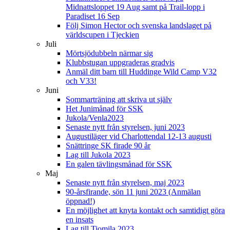
Midnattsloppet 19 Aug samt på Trail-lopp i
Paradiset 16 Sep
Följ Simon Hector och svenska landslaget på
världscupen i Tjeckien
Juli
Mörtsjödubbeln närmar sig
Klubbstugan uppgraderas gradvis
Anmäl ditt barn till Huddinge Wild Camp V32
och V33!
Juni
Sommarträning att skriva ut själv
Het Junimånad för SSK
Jukola/Venla2023
Senaste nytt från styrelsen, juni 2023
Augustiläger vid Charlottendal 12-13 augusti
Snättringe SK firade 90 år
Lag till Jukola 2023
En galen tävlingsmånad för SSK
Maj
Senaste nytt från styrelsen, maj 2023
90-årsfirande, sön 11 juni 2023 (Anmälan
öppnad!)
En möjlighet att knyta kontakt och samtidigt göra
en insats
Lag till Tiomila 2023