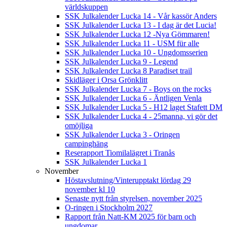
världskuppen
SSK Julkalender Lucka 14 - Vår kassör Anders
SSK Julkalender Lucka 13 - I dag är det Lucia!
SSK Julkalender Lucka 12 -Nya Gömmaren!
SSK Julkalender Lucka 11 - USM für alle
SSK Julkalender Lucka 10 - Ungdomsserien
SSK Julkalender Lucka 9 - Legend
SSK Julkalender Lucka 8 Paradiset trail
Skidläger i Orsa Grönklitt
SSK Julkalender Lucka 7 - Boys on the rocks
SSK Julkalender Lucka 6 - Äntligen Venla
SSK Julkalender Lucka 5 - H12 laget Stafett DM
SSK Julkalender Lucka 4 - 25manna, vi gör det
omöjliga
SSK Julkalender Lucka 3 - Oringen
campinghäng
Reserapport Tiomilalägret i Tranås
SSK Julkalender Lucka 1
November
Höstavslutning/Vinterupptakt lördag 29
november kl 10
Senaste nytt från styrelsen, november 2025
O-ringen i Stockholm 2027
Rapport från Natt-KM 2025 för barn och
ungdomar