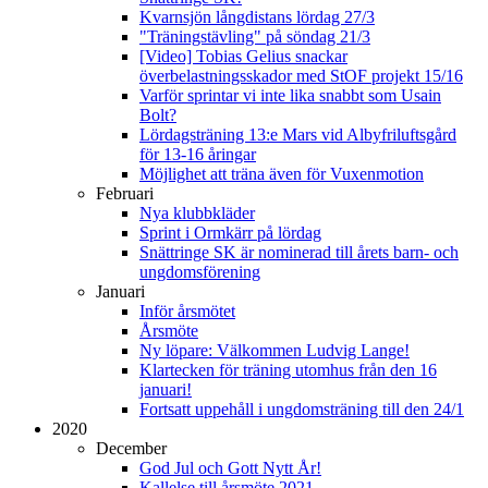
Kvarnsjön långdistans lördag 27/3
"Träningstävling" på söndag 21/3
[Video] Tobias Gelius snackar
överbelastningsskador med StOF projekt 15/16
Varför sprintar vi inte lika snabbt som Usain
Bolt?
Lördagsträning 13:e Mars vid Albyfriluftsgård
för 13-16 åringar
Möjlighet att träna även för Vuxenmotion
Februari
Nya klubbkläder
Sprint i Ormkärr på lördag
Snättringe SK är nominerad till årets barn- och
ungdomsförening
Januari
Inför årsmötet
Årsmöte
Ny löpare: Välkommen Ludvig Lange!
Klartecken för träning utomhus från den 16
januari!
Fortsatt uppehåll i ungdomsträning till den 24/1
2020
December
God Jul och Gott Nytt År!
Kallelse till årsmöte 2021