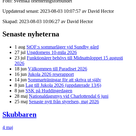
Foto: Svenska orienteringsförbundet
Uppdaterad senast: 2023-08-03 10:07:57 av David Hector
Skapad: 2023-08-03 10:06:27 av David Hector
Senaste nyheterna
1 aug
StOF:s sommarläger vid Sundby gård
27 jul
Ungdomens 10-mila 2026
23 jul
Funktionärer behövs till Midnattsloppet 15 augusti
2026
18 jun
Välkommen till Paradiset 2026
16 jun
Jukola 2026 reserapport
14 jun
Sommarträningar för att skriva ut själv
8 jun
Lag till Jukola 2026 (uppdaterade 13/6)
8 jun
SSK på Huddingedagen
28 maj
Nationaldagsmys vid Charlottendal 6 juni
25 maj
Senaste nytt från styrelsen, maj 2026
Skubbaren
4 maj