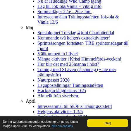
Nu är Huddinge Wild Camp igång
Lag till Jok-ola/Vänla + viktig info
Sommarläger 22:e - 26:e Juni
Intresseanmälan Träningsstafetten Jok-ola &
Vänla 13/6
Maj
Spettaloppet Torsdag 4 juni Charlottendal
Kommande två helgers extraaktiviteter!
Sprintsäsongen fortsätter- TRE sprintonsdagar till
i juni!
Välkommen in i flytet
Många aktiviter i Kristi Himmelfärds-veckan!
Hur blir det med 25manna i höst?
Träning med SI även på söndag (+ lite mer
träningsinfo)
Naturpasset 2020
Laguppställningar Träningsstafetten
Hacksjön långdistans 16/5
Aktuellt från styrelsen
April
Intresseanmäl till StOF:s Träningsstafett!
Helgens aktiviteter 1-3/5
Sprintträningar 6 och 20/5!
Denna webbplats använder cookies för att ge dig bästa
Träningstävlingar 25-26/4
Okej
möjliga upplevelse av webbplatsen.
Mer om cookies
Annorlunda tider