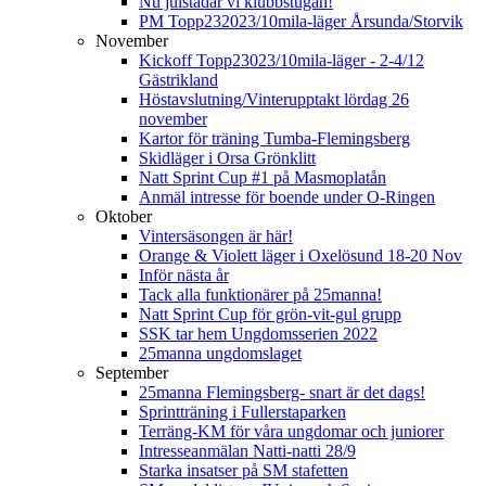
Nu julstädar vi klubbstugan!
PM Topp232023/10mila-läger Årsunda/Storvik
November
Kickoff Topp23023/10mila-läger - 2-4/12
Gästrikland
Höstavslutning/Vinterupptakt lördag 26
november
Kartor för träning Tumba-Flemingsberg
Skidläger i Orsa Grönklitt
Natt Sprint Cup #1 på Masmoplatån
Anmäl intresse för boende under O-Ringen
Oktober
Vintersäsongen är här!
Orange & Violett läger i Oxelösund 18-20 Nov
Inför nästa år
Tack alla funktionärer på 25manna!
Natt Sprint Cup för grön-vit-gul grupp
SSK tar hem Ungdomsserien 2022
25manna ungdomslaget
September
25manna Flemingsberg- snart är det dags!
Sprintträning i Fullerstaparken
Terräng-KM för våra ungdomar och juniorer
Intresseanmälan Natti-natti 28/9
Starka insatser på SM stafetten