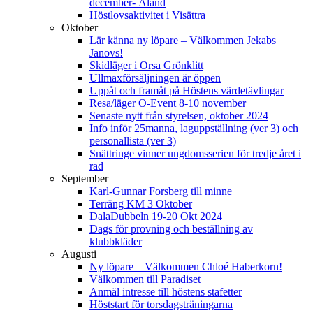
december- Åland
Höstlovsaktivitet i Visättra
Oktober
Lär känna ny löpare – Välkommen Jekabs
Janovs!
Skidläger i Orsa Grönklitt
Ullmaxförsäljningen är öppen
Uppåt och framåt på Höstens värdetävlingar
Resa/läger O-Event 8-10 november
Senaste nytt från styrelsen, oktober 2024
Info inför 25manna, laguppställning (ver 3) och
personallista (ver 3)
Snättringe vinner ungdomsserien för tredje året i
rad
September
Karl-Gunnar Forsberg till minne
Terräng KM 3 Oktober
DalaDubbeln 19-20 Okt 2024
Dags för provning och beställning av
klubbkläder
Augusti
Ny löpare – Välkommen Chloé Haberkorn!
Välkommen till Paradiset
Anmäl intresse till höstens stafetter
Höststart för torsdagsträningarna