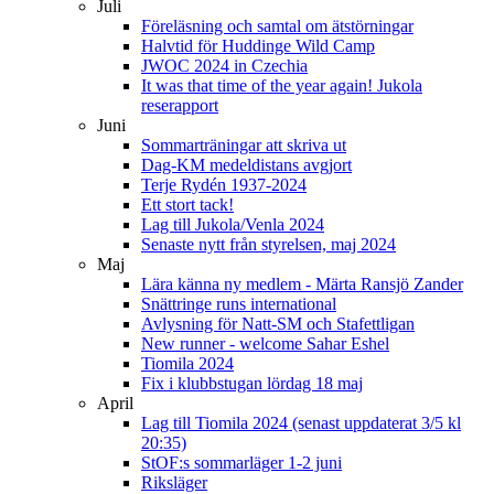
Juli
Föreläsning och samtal om ätstörningar
Halvtid för Huddinge Wild Camp
JWOC 2024 in Czechia
It was that time of the year again! Jukola
reserapport
Juni
Sommarträningar att skriva ut
Dag-KM medeldistans avgjort
Terje Rydén 1937-2024
Ett stort tack!
Lag till Jukola/Venla 2024
Senaste nytt från styrelsen, maj 2024
Maj
Lära känna ny medlem - Märta Ransjö Zander
Snättringe runs international
Avlysning för Natt-SM och Stafettligan
New runner - welcome Sahar Eshel
Tiomila 2024
Fix i klubbstugan lördag 18 maj
April
Lag till Tiomila 2024 (senast uppdaterat 3/5 kl
20:35)
StOF:s sommarläger 1-2 juni
Riksläger