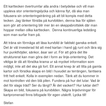
Ett karttecken övertrumfar alla andra i betydelse och vill man
uppleva stor orienteringslycka och känna flyt, då ska man
fokusera sin orienteringsträning på att bli kompis med detta
tecken. Jag tänker förstås på kurvbilden, denna lisa för själen
som gör att orientering blir mer än en skeppsbrottslek där man
hoppar mellan olika karttecken.
Denna kontinuerliga ledstång
som man surfar fram på.
Att träna sin förmåga att läsa kurvbild är faktiskt ganska enkelt.
Det är väl investerad tid att med kartan i hand
gå
runt och lära sig
hur punkthöjder, sänkor, åsar ser ut. För att göra det lite
strukturerat kan man göra det i form av linje-orientering. Det
viktiga är då att försöka krama ur så mycket information som
möjligt, inte att det ska gå fort. Ett annat knep är att titta på gamla
kartor och försöka skapa en bild i huvudet av terrängen, fantisera
fritt helt enkelt. Kolla in exemplen nedan. Tänk att du kommer in
mot kontrollen vid den blå pilen. Fundera på hur det lutar. Vad är
det för slags träd? Ser du långt? Är det vackert? Hur luktar det?
Skapa en bild, fokusera på kurvbilden. Några linjeövningar för
kartpromenad finns bifogade för egen utskrift. Lycka till!
Stefan