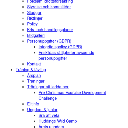
Folksam idrottsförsäkring
Styrelse och kommittéer
Stadgar
Riktlinjer
Policy
Kris- och handlingsplaner
Bildgalleri
Personuppgifter (GDPR)
Integritetspolicy (GDPR)
Enskildas rättigheter avseende
personuppgifter
Kontakt
Träning & tävling
Årsplan
Träningar
Träningar att ladda ner
Pre Christmas Exercise Development
Challenge
Elitinfo
Ungdom & junior
Bra att veta
Huddinge Wild Camp
Årets ungdom