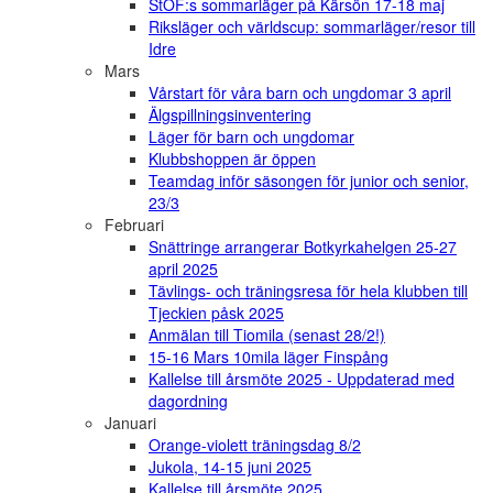
StOF:s sommarläger på Kärsön 17-18 maj
Riksläger och världscup: sommarläger/resor till
Idre
Mars
Vårstart för våra barn och ungdomar 3 april
Älgspillningsinventering
Läger för barn och ungdomar
Klubbshoppen är öppen
Teamdag inför säsongen för junior och senior,
23/3
Februari
Snättringe arrangerar Botkyrkahelgen 25-27
april 2025
Tävlings- och träningsresa för hela klubben till
Tjeckien påsk 2025
Anmälan till Tiomila (senast 28/2!)
15-16 Mars 10mila läger Finspång
Kallelse till årsmöte 2025 - Uppdaterad med
dagordning
Januari
Orange-violett träningsdag 8/2
Jukola, 14-15 juni 2025
Kallelse till årsmöte 2025