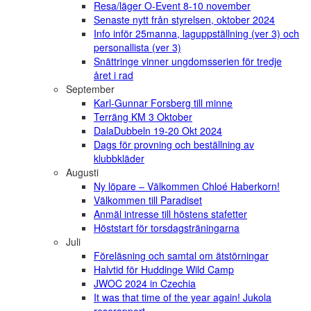
Resa/läger O-Event 8-10 november
Senaste nytt från styrelsen, oktober 2024
Info inför 25manna, laguppställning (ver 3) och
personallista (ver 3)
Snättringe vinner ungdomsserien för tredje
året i rad
September
Karl-Gunnar Forsberg till minne
Terräng KM 3 Oktober
DalaDubbeln 19-20 Okt 2024
Dags för provning och beställning av
klubbkläder
Augusti
Ny löpare – Välkommen Chloé Haberkorn!
Välkommen till Paradiset
Anmäl intresse till höstens stafetter
Höststart för torsdagsträningarna
Juli
Föreläsning och samtal om ätstörningar
Halvtid för Huddinge Wild Camp
JWOC 2024 in Czechia
It was that time of the year again! Jukola