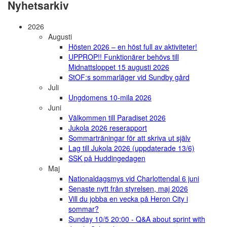
Nyhetsarkiv
2026
Augusti
Hösten 2026 – en höst full av aktiviteter!
UPPROP!! Funktionärer behövs till
Midnattsloppet 15 augusti 2026
StOF:s sommarläger vid Sundby gård
Juli
Ungdomens 10-mila 2026
Juni
Välkommen till Paradiset 2026
Jukola 2026 reserapport
Sommarträningar för att skriva ut själv
Lag till Jukola 2026 (uppdaterade 13/6)
SSK på Huddingedagen
Maj
Nationaldagsmys vid Charlottendal 6 juni
Senaste nytt från styrelsen, maj 2026
Vill du jobba en vecka på Heron City i
sommar?
Sunday 10/5 20:00 - Q&A about sprint with