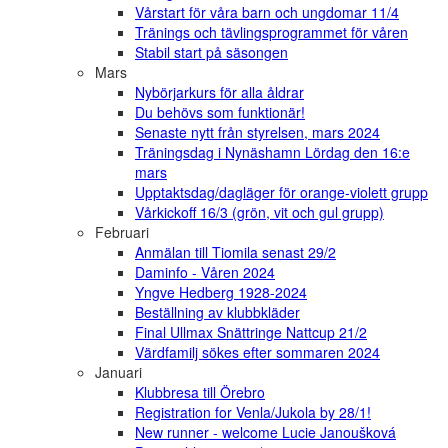
Vårstart för våra barn och ungdomar 11/4
Tränings och tävlingsprogrammet för våren
Stabil start på säsongen
Mars
Nybörjarkurs för alla åldrar
Du behövs som funktionär!
Senaste nytt från styrelsen, mars 2024
Träningsdag i Nynäshamn Lördag den 16:e
mars
Upptaktsdag/dagläger för orange-violett grupp
Vårkickoff 16/3 (grön, vit och gul grupp)
Februari
Anmälan till Tiomila senast 29/2
Daminfo - Våren 2024
Yngve Hedberg 1928-2024
Beställning av klubbkläder
Final Ullmax Snättringe Nattcup 21/2
Värdfamilj sökes efter sommaren 2024
Januari
Klubbresa till Örebro
Registration for Venla/Jukola by 28/1!
New runner - welcome Lucie Janoušková