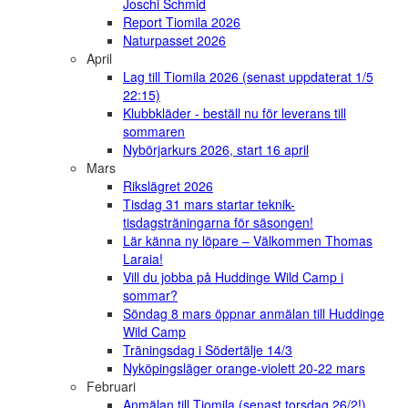
Joschi Schmid
Report Tiomila 2026
Naturpasset 2026
April
Lag till Tiomila 2026 (senast uppdaterat 1/5
22:15)
Klubbkläder - beställ nu för leverans till
sommaren
Nybörjarkurs 2026, start 16 april
Mars
Rikslägret 2026
Tisdag 31 mars startar teknik-
tisdagsträningarna för säsongen!
Lär känna ny löpare – Välkommen Thomas
Laraia!
Vill du jobba på Huddinge Wild Camp i
sommar?
Söndag 8 mars öppnar anmälan till Huddinge
Wild Camp
Träningsdag i Södertälje 14/3
Nyköpingsläger orange-violett 20-22 mars
Februari
Anmälan till Tiomila (senast torsdag 26/2!)