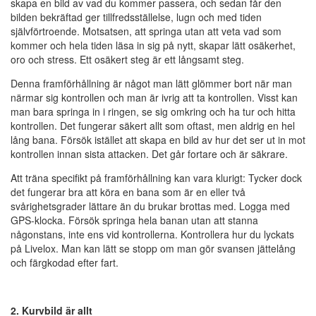
skapa en bild av vad du kommer passera, och sedan får den
bilden bekräftad ger tillfredsställelse, lugn och med tiden
självförtroende. Motsatsen, att springa utan att veta vad som
kommer och hela tiden läsa in sig på nytt, skapar lätt osäkerhet,
oro och stress. Ett osäkert steg är ett långsamt steg.
Denna framförhållning är något man lätt glömmer bort när man
närmar sig kontrollen och man är ivrig att ta kontrollen. Visst kan
man bara springa in i ringen, se sig omkring och ha tur och hitta
kontrollen. Det fungerar säkert allt som oftast, men aldrig en hel
lång bana. Försök istället att skapa en bild av hur det ser ut in mot
kontrollen innan sista attacken. Det går fortare och är säkrare.
Att träna specifikt på framförhållning kan vara klurigt: Tycker dock
det fungerar bra att köra en bana som är en eller två
svårighetsgrader lättare än du brukar brottas med. Logga med
GPS-klocka. Försök springa hela banan utan att stanna
någonstans, inte ens vid kontrollerna. Kontrollera hur du lyckats
på Livelox. Man kan lätt se stopp om man gör svansen jättelång
och färgkodad efter fart.
2. Kurvbild är allt