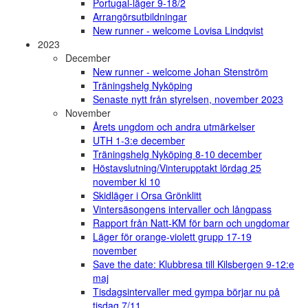
Portugal-läger 9-18/2
Arrangörsutbildningar
New runner - welcome Lovisa Lindqvist
2023
December
New runner - welcome Johan Stenström
Träningshelg Nyköping
Senaste nytt från styrelsen, november 2023
November
Årets ungdom och andra utmärkelser
UTH 1-3:e december
Träningshelg Nyköping 8-10 december
Höstavslutning/Vinterupptakt lördag 25
november kl 10
Skidläger i Orsa Grönklitt
Vintersäsongens intervaller och långpass
Rapport från Natt-KM för barn och ungdomar
Läger för orange-violett grupp 17-19
november
Save the date: Klubbresa till Kilsbergen 9-12:e
maj
Tisdagsintervaller med gympa börjar nu på
tisdag 7/11