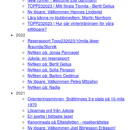
New runner - welcome Elia Gartmann
TOPP232023 | Mitt första Tiomila - Bertil Gelius
Ny löpare: Välkommen Hannes Lindqvist
Lära känna ny klubbmedlem: Martin Norrbom
TOPP232023 | Hur går vinterträningen för våra
elitlöpare?
2022
Reserapport Topp232023/10mila-läger
Årsunda/Storvik
Nyfiken på: Jonas Pannagel
Jukola- en reserapport
Nyfiken på: Bertil Gelius
Nyfiken på: Sofia Persson
Nyfiken på: Barbro Cedérus
Ny löpare: Välkommen Peleg Mitzafon
Nyfiken på: Nadja
2021
Orienteringsminnen, Snättringes 3:e plats på 10-mila
1970
Löparnas ord från Jukola
En spetta i blötaste laget
Kanoninsats på Elitstafetten - reseberättelse
Ny löpare: Välkommen Joel Börjesson Eriksson!