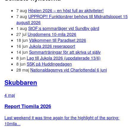
7 aug
Hösten 2026 – en höst full av aktiviteter!
7 aug
UPPROP!! Funktionärer behövs till Midnattsloppet 15
augusti 2026
1 aug
StOF:s sommarläger vid Sundby gård
27 jul
Ungdomens 10-mila 2026
18 jun
Välkommen till Paradiset 2026
16 jun
Jukola 2026 reserapport
14 jun
Sommarträningar för att skriva ut själv
8 jun
Lag till Jukola 2026 (uppdaterade 13/6)
8 jun
SSK på Huddingedagen
28 maj
Nationaldagsmys vid Charlottendal 6 juni
Skubbaren
4 maj
Report Tiomila 2026
Last weekend it was time again for the highlight of the spring:
10mila...