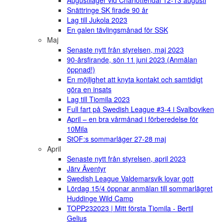
Augustiläger vid Charlottendal 12-13 augusti
Snättringe SK firade 90 år
Lag till Jukola 2023
En galen tävlingsmånad för SSK
Maj
Senaste nytt från styrelsen, maj 2023
90-årsfirande, sön 11 juni 2023 (Anmälan
öppnad!)
En möjlighet att knyta kontakt och samtidigt
göra en insats
Lag till Tiomila 2023
Full fart på Swedish League #3-4 i Svalboviken
April – en bra vårmånad i förberedelse för
10Mila
StOF:s sommarläger 27-28 maj
April
Senaste nytt från styrelsen, april 2023
Järv Äventyr
Swedish League Valdemarsvik lovar gott
Lördag 15/4 öppnar anmälan till sommarlägret
Huddinge Wild Camp
TOPP232023 | Mitt första Tiomila - Bertil
Gelius