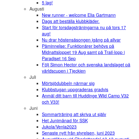
5 lag!
Augusti
New runner - welcome Elia Gartmann
Dags att beställa klubbkläder.
Start för torsdagsträningarna nu på tors 17
aug!
Nu drar höstensäsongen igång på allvar
Påminnelse: Funktionärer behövs på
Midnattsloppet 19 Aug samt på Trail-lopp i
Paradiset 16 Sep
Följ Simon Hector och svenska landslaget på
världscupen i Tjeckien
Juli
Mörtsjödubbeln närmar sig
Klubbstugan uppgraderas gradvis
Anmäl ditt barn till Huddinge Wild Camp V32
och V33!
Juni
Sommarträning att skriva ut själv
Het Junimånad för SSK
Jukola/Venla2023
Senaste nytt från styrelsen, juni 2023