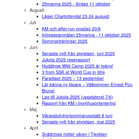
25manna 2025 - lördag 11 oktober
Augusti
Läger Charlottendal 23-24 augusti
Juli
KM och after-run onsdag 20/8
Intresseanmälan 25manna - 11 oktober 2025
Sommarträningar 2025
Juni
Senaste nytt från styrelsen, juni 2025
Jukola 2025 reserapport
Huddinge Wild Camp 2025 är igång!
3 from SSK at World Cup in Idre
Paradiset 2025 – 13 september
Lär känna ny löpare – Välkommen Ernest Pou
Bruns!
Lag till Jukola 2025 (uppdaterat 7/6)
Rapport från KM i inomhusorientering
Maj
Våravslutning/sommarupptakt 8 juni
Senaste nytt från styrelsen, maj 2025
April
Snättringe möter våren i Tjeckien