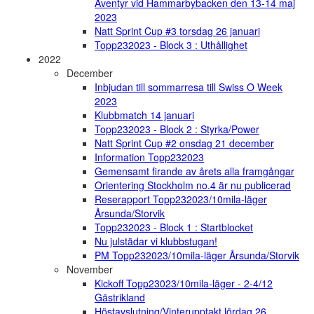
Äventyr vid Hammarbybacken den 13-14 maj
2023
Natt Sprint Cup #3 torsdag 26 januari
Topp232023 - Block 3 : Uthållighet
2022
December
Inbjudan till sommarresa till Swiss O Week
2023
Klubbmatch 14 januari
Topp232023 - Block 2 : Styrka/Power
Natt Sprint Cup #2 onsdag 21 december
Information Topp232023
Gemensamt firande av årets alla framgångar
Orientering Stockholm no.4 är nu publicerad
Reserapport Topp232023/10mila-läger
Årsunda/Storvik
Topp232023 - Block 1 : Startblocket
Nu julstädar vi klubbstugan!
PM Topp232023/10mila-läger Årsunda/Storvik
November
Kickoff Topp23023/10mila-läger - 2-4/12
Gästrikland
Höstavslutning/Vinterupptakt lördag 26