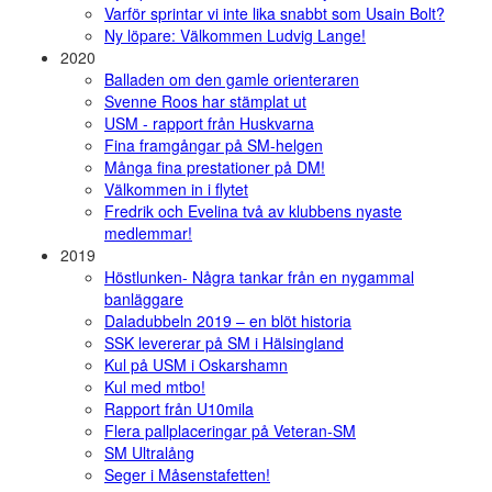
Varför sprintar vi inte lika snabbt som Usain Bolt?
Ny löpare: Välkommen Ludvig Lange!
2020
Balladen om den gamle orienteraren
Svenne Roos har stämplat ut
USM - rapport från Huskvarna
Fina framgångar på SM-helgen
Många fina prestationer på DM!
Välkommen in i flytet
Fredrik och Evelina två av klubbens nyaste
medlemmar!
2019
Höstlunken- Några tankar från en nygammal
banläggare
Daladubbeln 2019 – en blöt historia
SSK levererar på SM i Hälsingland
Kul på USM i Oskarshamn
Kul med mtbo!
Rapport från U10mila
Flera pallplaceringar på Veteran-SM
SM Ultralång
Seger i Måsenstafetten!