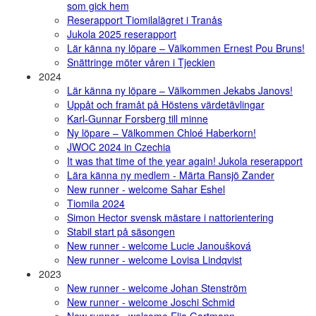
som gick hem
Reserapport Tiomilalägret i Tranås
Jukola 2025 reserapport
Lär känna ny löpare – Välkommen Ernest Pou Bruns!
Snättringe möter våren i Tjeckien
2024
Lär känna ny löpare – Välkommen Jekabs Janovs!
Uppåt och framåt på Höstens värdetävlingar
Karl-Gunnar Forsberg till minne
Ny löpare – Välkommen Chloé Haberkorn!
JWOC 2024 in Czechia
It was that time of the year again! Jukola reserapport
Lära känna ny medlem - Märta Ransjö Zander
New runner - welcome Sahar Eshel
Tiomila 2024
Simon Hector svensk mästare i nattorientering
Stabil start på säsongen
New runner - welcome Lucie Janoušková
New runner - welcome Lovisa Lindqvist
2023
New runner - welcome Johan Stenström
New runner - welcome Joschi Schmid