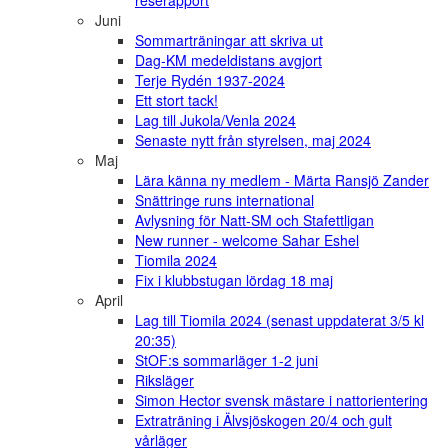
reserapport
Juni
Sommarträningar att skriva ut
Dag-KM medeldistans avgjort
Terje Rydén 1937-2024
Ett stort tack!
Lag till Jukola/Venla 2024
Senaste nytt från styrelsen, maj 2024
Maj
Lära känna ny medlem - Märta Ransjö Zander
Snättringe runs international
Avlysning för Natt-SM och Stafettligan
New runner - welcome Sahar Eshel
Tiomila 2024
Fix i klubbstugan lördag 18 maj
April
Lag till Tiomila 2024 (senast uppdaterat 3/5 kl
20:35)
StOF:s sommarläger 1-2 juni
Riksläger
Simon Hector svensk mästare i nattorientering
Extraträning i Älvsjöskogen 20/4 och gult
vårläger