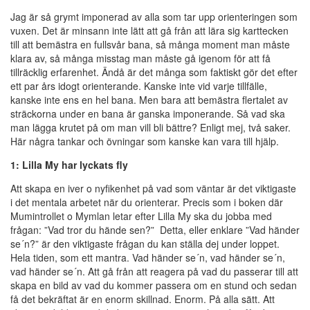
Jag är så grymt imponerad av alla som tar upp orienteringen som
vuxen. Det är minsann inte lätt att gå från att lära sig karttecken
till att bemästra en fullsvår bana, så många moment man måste
klara av, så många misstag man måste gå igenom för att få
tillräcklig erfarenhet. Ändå är det många som faktiskt gör det efter
ett par års idogt orienterande. Kanske inte vid varje tillfälle,
kanske inte ens en hel bana. Men bara att bemästra flertalet av
sträckorna under en bana är ganska imponerande. Så vad ska
man lägga krutet på om man vill bli bättre? Enligt mej, två saker.
Här några tankar och övningar som kanske kan vara till hjälp.
1: Lilla My har lyckats fly
Att skapa en iver o nyfikenhet på vad som väntar är det viktigaste
i det mentala arbetet när du orienterar. Precis som i boken där
Mumintrollet o Mymlan letar efter Lilla My ska du jobba med
frågan: ”Vad tror du hände sen?”
Detta, eller enklare ”Vad händer
se´n?” är den viktigaste frågan du kan ställa dej under loppet.
Hela tiden, som ett mantra. Vad händer se´n, vad händer se´n,
vad händer se´n. Att gå från att reagera på vad du passerar till att
skapa en bild av vad du kommer passera om en stund och sedan
få det bekräftat är en enorm skillnad. Enorm. På alla sätt. Att