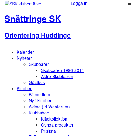
Logga in
Snättringe SK
Orientering Huddinge
Kalender
Nyheter
Skubbaren
Skubbaren 1996-2011
Äldre Skubbaren
Gästbok
Klubben
Bli medlem
Ny i klubben
Avima (fd Webforum)
Klubbshop
Klädkollektion
Övriga produkter
Prislista