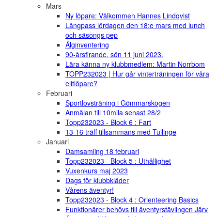
Mars
Ny löpare: Välkommen Hannes Lindqvist
Långpass lördagen den 18:e mars med lunch
och säsongs pep
Älginventering
90-årsfirande, sön 11 juni 2023.
Lära känna ny klubbmedlem: Martin Norrbom
TOPP232023 | Hur går vinterträningen för våra
elitlöpare?
Februari
Sportlovsträning i Gömmarskogen
Anmälan till 10mila senast 28/2
Topp232023 - Block 6 : Fart
13-16 träff tillsammans med Tullinge
Januari
Damsamling 18 februari
Topp232023 - Block 5 : Uthållighet
Vuxenkurs maj 2023
Dags för klubbkläder
Vårens äventyr!
Topp232023 - Block 4 : Orienteering Basics
Funktionärer behövs till äventyrstävlingen Järv