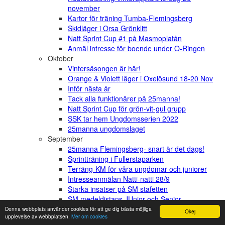
november
Kartor för träning Tumba-Flemingsberg
Skidläger i Orsa Grönklitt
Natt Sprint Cup #1 på Masmoplatån
Anmäl intresse för boende under O-Ringen
Oktober
Vintersäsongen är här!
Orange & Violett läger i Oxelösund 18-20 Nov
Inför nästa år
Tack alla funktionärer på 25manna!
Natt Sprint Cup för grön-vit-gul grupp
SSK tar hem Ungdomsserien 2022
25manna ungdomslaget
September
25manna Flemingsberg- snart är det dags!
Sprintträning i Fullerstaparken
Terräng-KM för våra ungdomar och juniorer
Intresseanmälan Natti-natti 28/9
Starka insatser på SM stafetten
SM medeldistans JUnior och Senior
USM
Denna webbplats använder cookies för att ge dig bästa möjliga
Okej
upplevelse av webbplatsen.
Mer om cookies
DalaDubbeln 15 - 16 Okt 2022 (anmälan