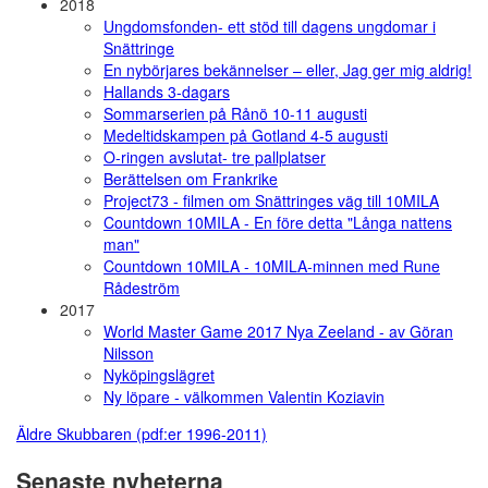
2018
Ungdomsfonden- ett stöd till dagens ungdomar i
Snättringe
En nybörjares bekännelser – eller, Jag ger mig aldrig!
Hallands 3-dagars
Sommarserien på Rånö 10-11 augusti
Medeltidskampen på Gotland 4-5 augusti
O-ringen avslutat- tre pallplatser
Berättelsen om Frankrike
Project73 - filmen om Snättringes väg till 10MILA
Countdown 10MILA - En före detta "Långa nattens
man"
Countdown 10MILA - 10MILA-minnen med Rune
Rådeström
2017
World Master Game 2017 Nya Zeeland - av Göran
Nilsson
Nyköpingslägret
Ny löpare - välkommen Valentin Koziavin
Äldre Skubbaren (pdf:er 1996-2011)
Senaste nyheterna