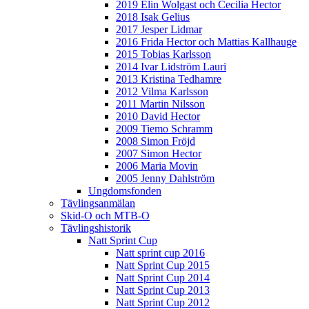
2019 Elin Wolgast och Cecilia Hector
2018 Isak Gelius
2017 Jesper Lidmar
2016 Frida Hector och Mattias Kallhauge
2015 Tobias Karlsson
2014 Ivar Lidström Lauri
2013 Kristina Tedhamre
2012 Vilma Karlsson
2011 Martin Nilsson
2010 David Hector
2009 Tiemo Schramm
2008 Simon Fröjd
2007 Simon Hector
2006 Maria Movin
2005 Jenny Dahlström
Ungdomsfonden
Tävlingsanmälan
Skid-O och MTB-O
Tävlingshistorik
Natt Sprint Cup
Natt sprint cup 2016
Natt Sprint Cup 2015
Natt Sprint Cup 2014
Natt Sprint Cup 2013
Natt Sprint Cup 2012