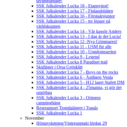
tävlingsledare!
SSK Julkalender Lucka 18 - Etappvinst!
SSK Julkalender Lucka 17 - Finlandsbåten
SSK Julkalender Lucka 16 - Förstaårsjunior
SSK Julkalender Lucka 15 - tre löpare på
världskuppen
SSK Julkalender Lucka 14 - Vår kassör Anders
SSK Julkalender Lucka 13 - I dag är det Lucia!
SSK Julkalender Lucka 12 -Nya Gömmaren!
SSK Julkalender Lucka 11 - USM für alle
SSK Julkalender Lucka 10 - Ungdomsserien
SSK Julkalender Lucka 9 - Legend
SSK Julkalender Lucka 8 Paradiset trail
Skidläger i Orsa Grönklitt
SSK Julkalender Lucka 7 - Boys on the rocks
SSK Julkalender Lucka 6 - Äntligen Venla
SSK Julkalender Lucka 5 - H12 laget Stafett DM
SSK Julkalender Lucka 4 - 25manna, vi gör det
omöjliga
SSK Julkalender Lucka 3 - Oringen
campinghäng
Reserapport Tiomilalägret i Tranås
SSK Julkalender Lucka 1
November
Höstavslutning/Vinterupptakt lördag 29