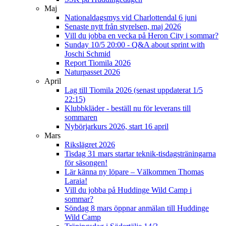
Maj
Nationaldagsmys vid Charlottendal 6 juni
Senaste nytt från styrelsen, maj 2026
Vill du jobba en vecka på Heron City i sommar?
Sunday 10/5 20:00 - Q&A about sprint with
Joschi Schmid
Report Tiomila 2026
Naturpasset 2026
April
Lag till Tiomila 2026 (senast uppdaterat 1/5
22:15)
Klubbkläder - beställ nu för leverans till
sommaren
Nybörjarkurs 2026, start 16 april
Mars
Rikslägret 2026
Tisdag 31 mars startar teknik-tisdagsträningarna
för säsongen!
Lär känna ny löpare – Välkommen Thomas
Laraia!
Vill du jobba på Huddinge Wild Camp i
sommar?
Söndag 8 mars öppnar anmälan till Huddinge
Wild Camp