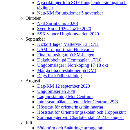
Nya riktlinjer från SOFT angående träningar och
tävlingar
Natt-KM för ungdomar 5 november
Oktober
Natt Sprint Cup 2020!
Sven Roos 1926- 24/10 2020
SSK vinner Ungdomsserien 2020
September
Kickoff-läger, Västervik 13-15/11
USM - rapport från Huskvarna
Fina framgångar på SM-helgen
Daladubbeln på Hemmaplan 17/10
Ungdomsläger i Norrköping 17-18 okt
Många fina prestationer på DM!
Dags för klädbeställning
Augusti
Dag-KM 12 september 2020
Ungdomsserien 30/8
Laguppställning Mot Centrum
Intresseanmälan stafetten Mot Centrum 29/8
Höststart för orienteringsträningarna
Höststart för Orienteringsskolan och Hoppeskutt
Sommarläger vid Charlottendal 22-23:e augusti
Juli
Södertörn och Snättringe arrangerar