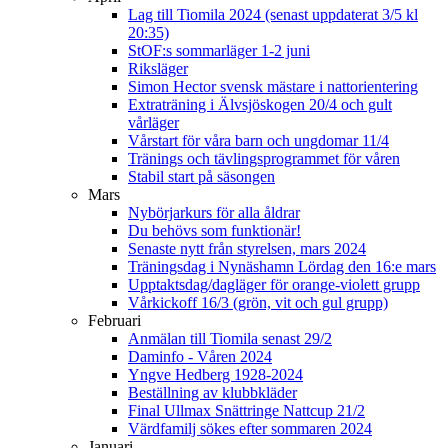
Lag till Tiomila 2024 (senast uppdaterat 3/5 kl
20:35)
StOF:s sommarläger 1-2 juni
Riksläger
Simon Hector svensk mästare i nattorientering
Extraträning i Älvsjöskogen 20/4 och gult
vårläger
Vårstart för våra barn och ungdomar 11/4
Tränings och tävlingsprogrammet för våren
Stabil start på säsongen
Mars
Nybörjarkurs för alla åldrar
Du behövs som funktionär!
Senaste nytt från styrelsen, mars 2024
Träningsdag i Nynäshamn Lördag den 16:e mars
Upptaktsdag/dagläger för orange-violett grupp
Vårkickoff 16/3 (grön, vit och gul grupp)
Februari
Anmälan till Tiomila senast 29/2
Daminfo - Våren 2024
Yngve Hedberg 1928-2024
Beställning av klubbkläder
Final Ullmax Snättringe Nattcup 21/2
Värdfamilj sökes efter sommaren 2024
Januari