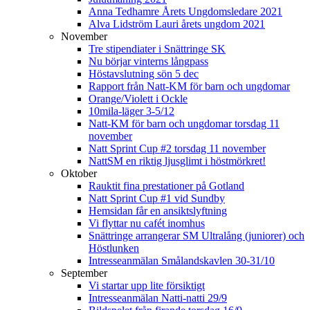
Anna Tedhamre Årets Ungdomsledare 2021
Alva Lidström Lauri årets ungdom 2021
November
Tre stipendiater i Snättringe SK
Nu börjar vinterns långpass
Höstavslutning sön 5 dec
Rapport från Natt-KM för barn och ungdomar
Orange/Violett i Ockle
10mila-läger 3-5/12
Natt-KM för barn och ungdomar torsdag 11
november
Natt Sprint Cup #2 torsdag 11 november
NattSM en riktig ljusglimt i höstmörkret!
Oktober
Rauktit fina prestationer på Gotland
Natt Sprint Cup #1 vid Sundby
Hemsidan får en ansiktslyftning
Vi flyttar nu cafét inomhus
Snättringe arrangerar SM Ultralång (juniorer) och
Höstlunken
Intresseanmälan Smålandskavlen 30-31/10
September
Vi startar upp lite försiktigt
Intresseanmälan Natti-natti 29/9