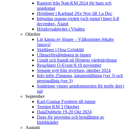
Rapport från Natt-KM 2024 för barn och
ungdomar
Höstläger i Karlstad 29:e Nov till 1:a Dec
Inbjudan orange-violett (och junior) läger 6-8
december- Åland
Höstlovsaktivitet i Visättra
Oktober
Lär känna ny löpare – Välkommen Jekabs
Janovs!
Skidläger i Orsa Grönklitt
Ullmaxförsäljningen är öppen
Uppåt och framåt på Höstens värdetävlingar
Resa/läger O-Event 8-10 november
Senaste nytt från styrelsen, oktober 2024
Info inför 25manna, laguppställning (ver 3) och
personallista (ver 3)
Snättringe vinner ungdomsserien för tredje året i
rad
September
Karl-Gunnar Forsberg till minne
Terräng KM 3 Oktober
DalaDubbeln 19-20 Okt 2024
Dags för provning och beställning av
klubbkläder
Augusti