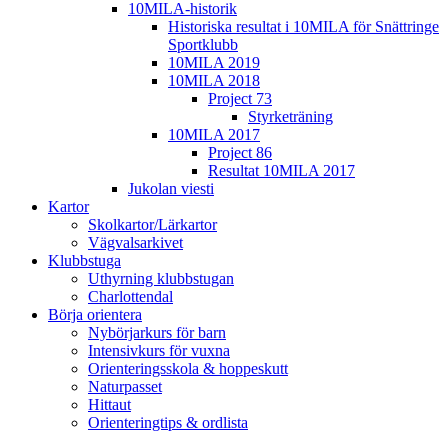
10MILA-historik
Historiska resultat i 10MILA för Snättringe
Sportklubb
10MILA 2019
10MILA 2018
Project 73
Styrketräning
10MILA 2017
Project 86
Resultat 10MILA 2017
Jukolan viesti
Kartor
Skolkartor/Lärkartor
Vägvalsarkivet
Klubbstuga
Uthyrning klubbstugan
Charlottendal
Börja orientera
Nybörjarkurs för barn
Intensivkurs för vuxna
Orienteringsskola & hoppeskutt
Naturpasset
Hittaut
Orienteringtips & ordlista