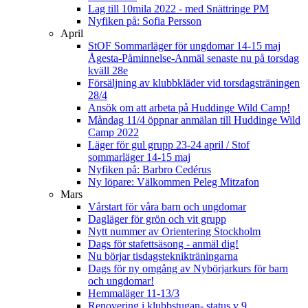
Lag till 10mila 2022 - med Snättringe PM
Nyfiken på: Sofia Persson
April
StOF Sommarläger för ungdomar 14-15 maj
Ågesta-Påminnelse-Anmäl senaste nu på torsdag
kväll 28e
Försäljning av klubbkläder vid torsdagsträningen
28/4
Ansök om att arbeta på Huddinge Wild Camp!
Måndag 11/4 öppnar anmälan till Huddinge Wild
Camp 2022
Läger för gul grupp 23-24 april / Stof
sommarläger 14-15 maj
Nyfiken på: Barbro Cedérus
Ny löpare: Välkommen Peleg Mitzafon
Mars
Vårstart för våra barn och ungdomar
Dagläger för grön och vit grupp
Nytt nummer av Orientering Stockholm
Dags för stafettsäsong - anmäl dig!
Nu börjar tisdagsteknikträningarna
Dags för ny omgång av Nybörjarkurs för barn
och ungdomar!
Hemmaläger 11-13/3
Renovering i klubbstugan- status v 9