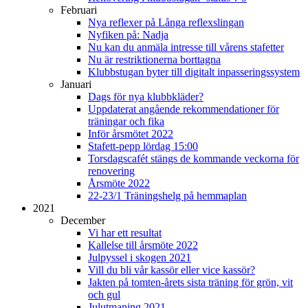
Februari
Nya reflexer på Långa reflexslingan
Nyfiken på: Nadja
Nu kan du anmäla intresse till vårens stafetter
Nu är restriktionerna borttagna
Klubbstugan byter till digitalt inpasseringssystem
Januari
Dags för nya klubbkläder?
Uppdaterat angående rekommendationer för
träningar och fika
Inför årsmötet 2022
Stafett-pepp lördag 15:00
Torsdagscafét stängs de kommande veckorna för
renovering
Årsmöte 2022
22-23/1 Träningshelg på hemmaplan
2021
December
Vi har ett resultat
Kallelse till årsmöte 2022
Julpyssel i skogen 2021
Vill du bli vår kassör eller vice kassör?
Jakten på tomten-årets sista träning för grön, vit
och gul
Julutmaning 2021