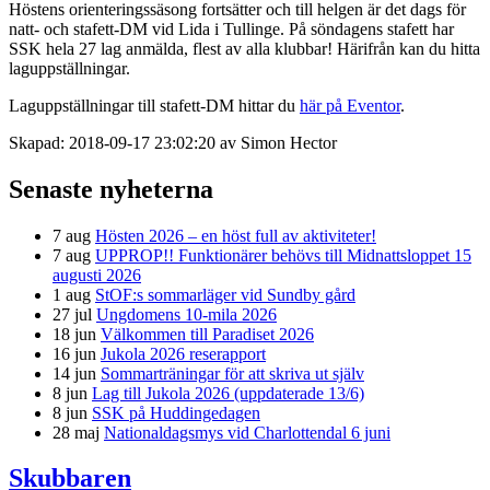
Höstens orienteringssäsong fortsätter och till helgen är det dags för
natt- och stafett-DM vid Lida i Tullinge. På söndagens stafett har
SSK hela 27 lag anmälda, flest av alla klubbar! Härifrån kan du hitta
laguppställningar.
Laguppställningar till stafett-DM hittar du
här på Eventor
.
Skapad: 2018-09-17 23:02:20 av Simon Hector
Senaste nyheterna
7 aug
Hösten 2026 – en höst full av aktiviteter!
7 aug
UPPROP!! Funktionärer behövs till Midnattsloppet 15
augusti 2026
1 aug
StOF:s sommarläger vid Sundby gård
27 jul
Ungdomens 10-mila 2026
18 jun
Välkommen till Paradiset 2026
16 jun
Jukola 2026 reserapport
14 jun
Sommarträningar för att skriva ut själv
8 jun
Lag till Jukola 2026 (uppdaterade 13/6)
8 jun
SSK på Huddingedagen
28 maj
Nationaldagsmys vid Charlottendal 6 juni
Skubbaren