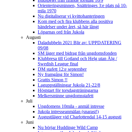
Bildspelet från firande torsdag 16/9
Orienteringsminnen, Snättringes 3:e plats på 10-
mila 1970
Nu digitaliserar vi kvittohanteringen
Kom med och fira klubbens alla positiva
händelser under året, så här långt
Löparnas ord från Jukola
Augusti
Daladubbeln 2021 Blir av: UPPDATERING
09/08
SM läger med bidrag från ungdomsfonden
Klubbresa till Gotland och Helg utan Älg /
Swedish League final
DM stafett 12:e september
Ny framgång för Simon!
Grattis Simon !!
Laguppställningar Jukola 21-22/8
Höststart för torsdagsträningarna
Melkersminne ungdomsstafett
Juli
Ungdomens 10mila - anmäl intresse
Jukola intresseanmälan (snarast!)
Augustiläger vid Charlottendal 14-15 augusti
Juni
Nu börjar Huddinge Wild Camp