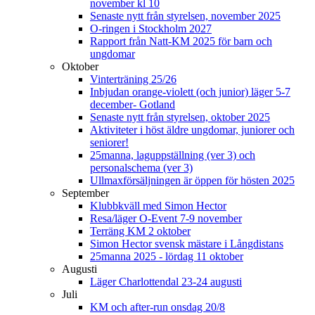
november kl 10
Senaste nytt från styrelsen, november 2025
O-ringen i Stockholm 2027
Rapport från Natt-KM 2025 för barn och
ungdomar
Oktober
Vinterträning 25/26
Inbjudan orange-violett (och junior) läger 5-7
december- Gotland
Senaste nytt från styrelsen, oktober 2025
Aktiviteter i höst äldre ungdomar, juniorer och
seniorer!
25manna, laguppställning (ver 3) och
personalschema (ver 3)
Ullmaxförsäljningen är öppen för hösten 2025
September
Klubbkväll med Simon Hector
Resa/läger O-Event 7-9 november
Terräng KM 2 oktober
Simon Hector svensk mästare i Långdistans
25manna 2025 - lördag 11 oktober
Augusti
Läger Charlottendal 23-24 augusti
Juli
KM och after-run onsdag 20/8