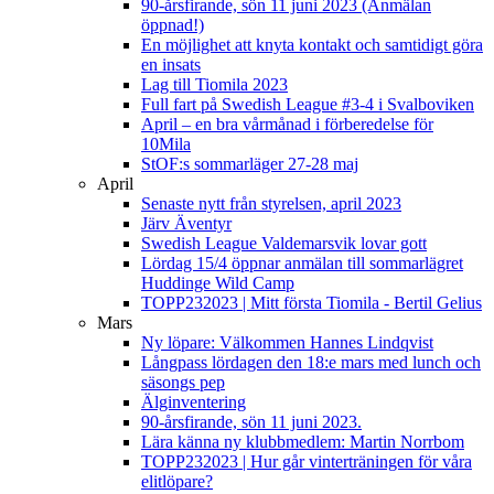
90-årsfirande, sön 11 juni 2023 (Anmälan
öppnad!)
En möjlighet att knyta kontakt och samtidigt göra
en insats
Lag till Tiomila 2023
Full fart på Swedish League #3-4 i Svalboviken
April – en bra vårmånad i förberedelse för
10Mila
StOF:s sommarläger 27-28 maj
April
Senaste nytt från styrelsen, april 2023
Järv Äventyr
Swedish League Valdemarsvik lovar gott
Lördag 15/4 öppnar anmälan till sommarlägret
Huddinge Wild Camp
TOPP232023 | Mitt första Tiomila - Bertil Gelius
Mars
Ny löpare: Välkommen Hannes Lindqvist
Långpass lördagen den 18:e mars med lunch och
säsongs pep
Älginventering
90-årsfirande, sön 11 juni 2023.
Lära känna ny klubbmedlem: Martin Norrbom
TOPP232023 | Hur går vinterträningen för våra
elitlöpare?