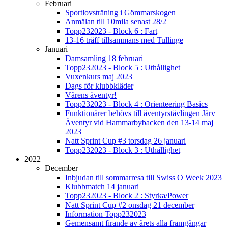
Februari
Sportlovsträning i Gömmarskogen
Anmälan till 10mila senast 28/2
Topp232023 - Block 6 : Fart
13-16 träff tillsammans med Tullinge
Januari
Damsamling 18 februari
Topp232023 - Block 5 : Uthållighet
Vuxenkurs maj 2023
Dags för klubbkläder
Vårens äventyr!
Topp232023 - Block 4 : Orienteering Basics
Funktionärer behövs till äventyrstävlingen Järv
Äventyr vid Hammarbybacken den 13-14 maj
2023
Natt Sprint Cup #3 torsdag 26 januari
Topp232023 - Block 3 : Uthållighet
2022
December
Inbjudan till sommarresa till Swiss O Week 2023
Klubbmatch 14 januari
Topp232023 - Block 2 : Styrka/Power
Natt Sprint Cup #2 onsdag 21 december
Information Topp232023
Gemensamt firande av årets alla framgångar