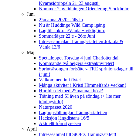
Kvarnsjötrippeln 21-23 augusti.
Nummer 2 av tidningen Orientering Stockholm
Juni
25manna 2020 ställs in
Nu är Huddinge Wild Camp igång
Lag till Jok-ola/Vänla + viktig info
Sommarläger 22:e - 26:e Juni
Intresseanmälan Träningsstafetten Jok-ola &
Vänla 13/6
Maj
Spettaloppet Torsdag 4 juni Charlottendal
Kommande två helgers extraaktiviteter!
Sprintsäsongen fortsätter- TRE sprintonsdagar till
i juni!
Välkommen in i flytet
Många aktiviter i Kristi Himmelfärds-veckan!
Hur blir det med 25manna i höst?
Träning med SI även på söndag (+ lite mer
träningsinfo)
Naturpasset 2020
Laguppställningar Träningsstafetten
Hacksjön långdistans 16/5
Aktuellt från styrelsen
April
Intresseanmäl till StOF:s Träningsstafett!