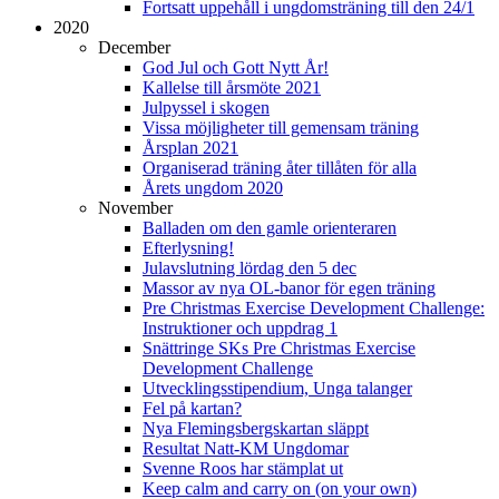
Fortsatt uppehåll i ungdomsträning till den 24/1
2020
December
God Jul och Gott Nytt År!
Kallelse till årsmöte 2021
Julpyssel i skogen
Vissa möjligheter till gemensam träning
Årsplan 2021
Organiserad träning åter tillåten för alla
Årets ungdom 2020
November
Balladen om den gamle orienteraren
Efterlysning!
Julavslutning lördag den 5 dec
Massor av nya OL-banor för egen träning
Pre Christmas Exercise Development Challenge:
Instruktioner och uppdrag 1
Snättringe SKs Pre Christmas Exercise
Development Challenge
Utvecklingsstipendium, Unga talanger
Fel på kartan?
Nya Flemingsbergskartan släppt
Resultat Natt-KM Ungdomar
Svenne Roos har stämplat ut
Keep calm and carry on (on your own)