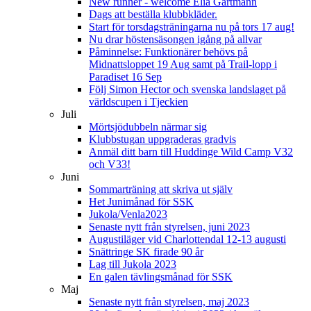
New runner - welcome Elia Gartmann
Dags att beställa klubbkläder.
Start för torsdagsträningarna nu på tors 17 aug!
Nu drar höstensäsongen igång på allvar
Påminnelse: Funktionärer behövs på
Midnattsloppet 19 Aug samt på Trail-lopp i
Paradiset 16 Sep
Följ Simon Hector och svenska landslaget på
världscupen i Tjeckien
Juli
Mörtsjödubbeln närmar sig
Klubbstugan uppgraderas gradvis
Anmäl ditt barn till Huddinge Wild Camp V32
och V33!
Juni
Sommarträning att skriva ut själv
Het Junimånad för SSK
Jukola/Venla2023
Senaste nytt från styrelsen, juni 2023
Augustiläger vid Charlottendal 12-13 augusti
Snättringe SK firade 90 år
Lag till Jukola 2023
En galen tävlingsmånad för SSK
Maj
Senaste nytt från styrelsen, maj 2023