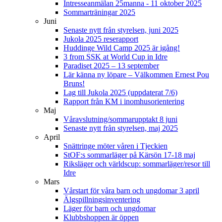
Intresseanmälan 25manna - 11 oktober 2025
Sommarträningar 2025
Juni
Senaste nytt från styrelsen, juni 2025
Jukola 2025 reserapport
Huddinge Wild Camp 2025 är igång!
3 from SSK at World Cup in Idre
Paradiset 2025 – 13 september
Lär känna ny löpare – Välkommen Ernest Pou
Bruns!
Lag till Jukola 2025 (uppdaterat 7/6)
Rapport från KM i inomhusorientering
Maj
Våravslutning/sommarupptakt 8 juni
Senaste nytt från styrelsen, maj 2025
April
Snättringe möter våren i Tjeckien
StOF:s sommarläger på Kärsön 17-18 maj
Riksläger och världscup: sommarläger/resor till
Idre
Mars
Vårstart för våra barn och ungdomar 3 april
Älgspillningsinventering
Läger för barn och ungdomar
Klubbshoppen är öppen