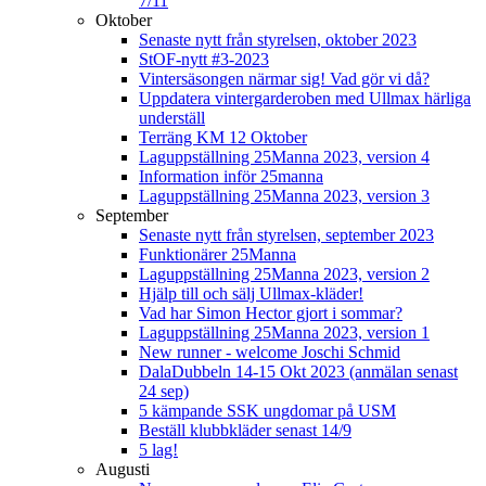
7/11
Oktober
Senaste nytt från styrelsen, oktober 2023
StOF-nytt #3-2023
Vintersäsongen närmar sig! Vad gör vi då?
Uppdatera vintergarderoben med Ullmax härliga
underställ
Terräng KM 12 Oktober
Laguppställning 25Manna 2023, version 4
Information inför 25manna
Laguppställning 25Manna 2023, version 3
September
Senaste nytt från styrelsen, september 2023
Funktionärer 25Manna
Laguppställning 25Manna 2023, version 2
Hjälp till och sälj Ullmax-kläder!
Vad har Simon Hector gjort i sommar?
Laguppställning 25Manna 2023, version 1
New runner - welcome Joschi Schmid
DalaDubbeln 14-15 Okt 2023 (anmälan senast
24 sep)
5 kämpande SSK ungdomar på USM
Beställ klubbkläder senast 14/9
5 lag!
Augusti