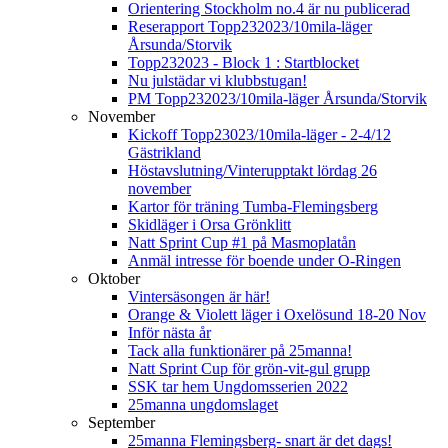
Orientering Stockholm no.4 är nu publicerad
Reserapport Topp232023/10mila-läger
Årsunda/Storvik
Topp232023 - Block 1 : Startblocket
Nu julstädar vi klubbstugan!
PM Topp232023/10mila-läger Årsunda/Storvik
November
Kickoff Topp23023/10mila-läger - 2-4/12
Gästrikland
Höstavslutning/Vinterupptakt lördag 26
november
Kartor för träning Tumba-Flemingsberg
Skidläger i Orsa Grönklitt
Natt Sprint Cup #1 på Masmoplatån
Anmäl intresse för boende under O-Ringen
Oktober
Vintersäsongen är här!
Orange & Violett läger i Oxelösund 18-20 Nov
Inför nästa år
Tack alla funktionärer på 25manna!
Natt Sprint Cup för grön-vit-gul grupp
SSK tar hem Ungdomsserien 2022
25manna ungdomslaget
September
25manna Flemingsberg- snart är det dags!