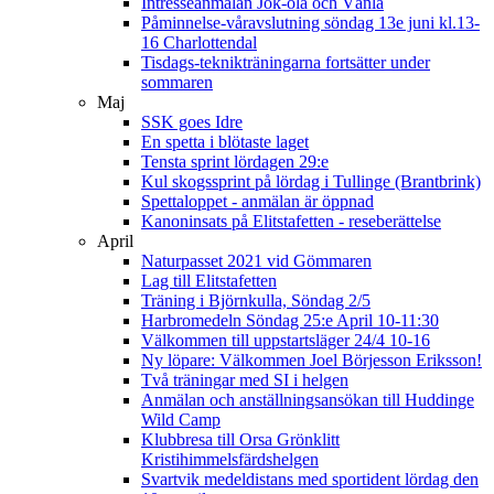
Intresseanmälan Jok-ola och Vänla
Påminnelse-våravslutning söndag 13e juni kl.13-
16 Charlottendal
Tisdags-teknikträningarna fortsätter under
sommaren
Maj
SSK goes Idre
En spetta i blötaste laget
Tensta sprint lördagen 29:e
Kul skogssprint på lördag i Tullinge (Brantbrink)
Spettaloppet - anmälan är öppnad
Kanoninsats på Elitstafetten - reseberättelse
April
Naturpasset 2021 vid Gömmaren
Lag till Elitstafetten
Träning i Björnkulla, Söndag 2/5
Harbromedeln Söndag 25:e April 10-11:30
Välkommen till uppstartsläger 24/4 10-16
Ny löpare: Välkommen Joel Börjesson Eriksson!
Två träningar med SI i helgen
Anmälan och anställningsansökan till Huddinge
Wild Camp
Klubbresa till Orsa Grönklitt
Kristihimmelsfärdshelgen
Svartvik medeldistans med sportident lördag den