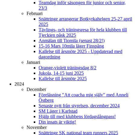
Teamdag inför säsongen för junior och senior,
23/3
Februari
Snättringe arrangerar Botkyrkahelgen 25-27 april
2025
Tävlings- och träningsresa för hela klubben till
Tjeckien påsk 2025
Anmälan till Tiomila (senast 28/2!)
15-16 Mars 10mila läger Finspång
Kallelse till årsmöte 2025 - Uppdaterad med
dagordning
Januari
Orange-violett träningsdag 8/2
Jukola, 14-15 juni 2025
Kallelse till årsmöte 2025
2024
December
Föreläsning "Att coacha mig själv" med Anneli
Östberg
Senaste nytt från styrelsen, december 2024
SM Läger i Karlstad
Hjälp till med klubbens lördagslångpass!
Din insats är viktig!
November
Snättringe SK national team runners 2025