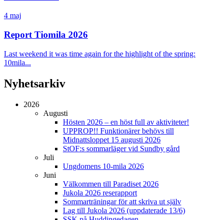
4 maj
Report Tiomila 2026
Last weekend it was time again for the highlight of the spring:
10mila...
Nyhetsarkiv
2026
Augusti
Hösten 2026 – en höst full av aktiviteter!
UPPROP!! Funktionärer behövs till
Midnattsloppet 15 augusti 2026
StOF:s sommarläger vid Sundby gård
Juli
Ungdomens 10-mila 2026
Juni
Välkommen till Paradiset 2026
Jukola 2026 reserapport
Sommarträningar för att skriva ut själv
Lag till Jukola 2026 (uppdaterade 13/6)
SSK på Huddingedagen