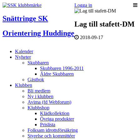
Logga in
Snättringe SK
Lag till stafett-DM
Orientering Huddinge
2018-09-17
Kalender
Nyheter
Skubbaren
Skubbaren 1996-2011
Äldre Skubbaren
Gästbok
Klubben
Bli medlem
Ny i klubben
Avima (fd Webforum)
Klubbshop
Klädkollektion
Övriga produkter
Prislista
Folksam idrottsförsäkring
Styrelse och kommittéer