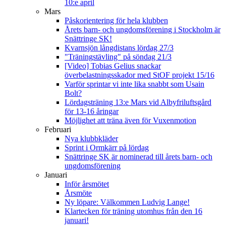
10:e april
Mars
Påskorientering för hela klubben
Årets barn- och ungdomsförening i Stockholm är
Snättringe SK!
Kvarnsjön långdistans lördag 27/3
"Träningstävling" på söndag 21/3
[Video] Tobias Gelius snackar
överbelastningsskador med StOF projekt 15/16
Varför sprintar vi inte lika snabbt som Usain
Bolt?
Lördagsträning 13:e Mars vid Albyfriluftsgård
för 13-16 åringar
Möjlighet att träna även för Vuxenmotion
Februari
Nya klubbkläder
Sprint i Ormkärr på lördag
Snättringe SK är nominerad till årets barn- och
ungdomsförening
Januari
Inför årsmötet
Årsmöte
Ny löpare: Välkommen Ludvig Lange!
Klartecken för träning utomhus från den 16
januari!