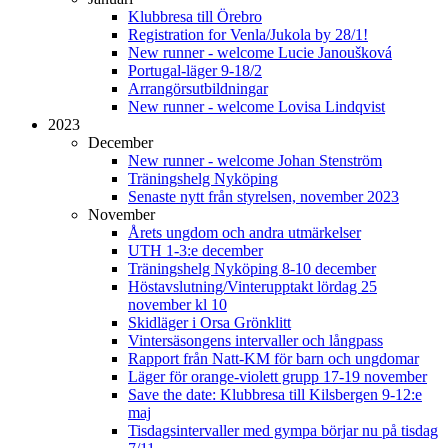
Klubbresa till Örebro
Registration for Venla/Jukola by 28/1!
New runner - welcome Lucie Janoušková
Portugal-läger 9-18/2
Arrangörsutbildningar
New runner - welcome Lovisa Lindqvist
2023
December
New runner - welcome Johan Stenström
Träningshelg Nyköping
Senaste nytt från styrelsen, november 2023
November
Årets ungdom och andra utmärkelser
UTH 1-3:e december
Träningshelg Nyköping 8-10 december
Höstavslutning/Vinterupptakt lördag 25
november kl 10
Skidläger i Orsa Grönklitt
Vintersäsongens intervaller och långpass
Rapport från Natt-KM för barn och ungdomar
Läger för orange-violett grupp 17-19 november
Save the date: Klubbresa till Kilsbergen 9-12:e
maj
Tisdagsintervaller med gympa börjar nu på tisdag