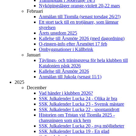
Träningsdag i Södertälje 14/3
Nyköpingsläger orange-violett 20-22 mars
Februari
Anmälan till Tiomila (senast torsdag 26/2!)
Ett stort tack till en trotjänare, som lämnar
styrelsen
Årets ungdom 2025
Kallelse till Årsmöte 2026 (med dagordning)
O-ringen-info efter Årsmötet 17 feb
Ombyggnationer i Källbrink
Januari
Tävlings- och träningsresa för hela klubben till
Katalonien påsk 2026
Kallelse till Årsmöte 2026
Anmälan till Jukola (senast 11/1)
2025
December
Vad händer i klubben 2026?
SSK Julkalender Lucka 24 - Olika är bra
SSK Julkalender Lucka 23 - Svensk mästare
SSK Julkalender Lucka 22 - spontanidrott
Historien om Tristan vid Tiomila 2025 -
chansningen som gick hem
SSK Julkalender Lucka 20 - nya möjligheter
SSK Julkalender Lucka 19 - En glad