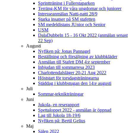
Sprintträning i Fullerstaparken
Terräng-KM för våra ungdomar och juniorer
Intresseanmälan Natti-natti 28/9
Starka insatser på SM stafetten
SM medeldistans JUnior och Senior
USM
DalaDubbeln 15 - 16 Okt 2022 (anmälan senast
22 Sep)
Augusti
Nyfiken på: Jonas Pannagel
Beställning och försäljning av klubbkläder
Anmälan till Stafett DM 4:e september
Inbjudan till sommarresa 2023
Charlottendalsläger 20-21 Aug 2022
Höststart för torsdagsträningarna
Städdag i klubbstugan den 14:e augusti
Juli
Sommar-teknikträningar
Juni
Jukola- en reserapport
Spettaloppet 2022 - anmälan är öppnad
Lag till Jukola 18-19/6
Nyfiken på: Bertil Gelius
Maj
Sälen 2022