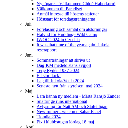
Ny löpare – Välkommen Chloé Haberkorn!
Välkommen till Paradiset
Anmäl intresse till höstens stafetter
Höststart för torsdagsträningarna
Juli
Föreläsning och samtal om ätstörningar
Halvtid för Huddinge Wild Camp
JWOC 2024 in Czechia
It was that time of the year again! Jukola
reserapport
Juni
Sommarträningar att skriva ut
Dag-KM medeldistans avgjort
Terje Rydén 1937-2024
Ett stort tack!
Lag till Jukola/Venla 2024
Senaste nytt från styrelsen, maj 2024
Maj
Lära känna ny medlem - Märta Ransjö Zander
Snättringe runs international
Avlysning för Natt-SM och Stafettligan
New runner - welcome Sahar Eshel
Tiomila 2024
Fix i klubbstugan lördag 18 maj
April