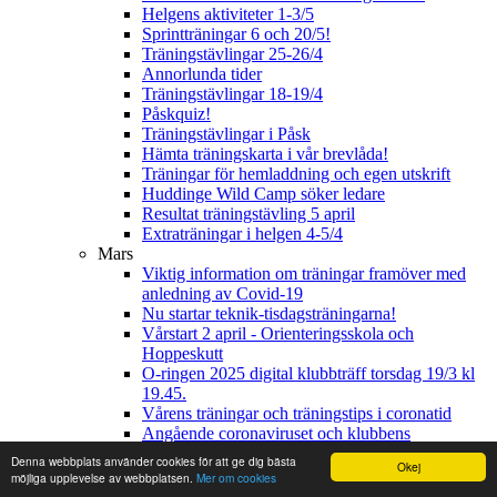
Helgens aktiviteter 1-3/5
Sprintträningar 6 och 20/5!
Träningstävlingar 25-26/4
Annorlunda tider
Träningstävlingar 18-19/4
Påskquiz!
Träningstävlingar i Påsk
Hämta träningskarta i vår brevlåda!
Träningar för hemladdning och egen utskrift
Huddinge Wild Camp söker ledare
Resultat träningstävling 5 april
Extraträningar i helgen 4-5/4
Mars
Viktig information om träningar framöver med
anledning av Covid-19
Nu startar teknik-tisdagsträningarna!
Vårstart 2 april - Orienteringsskola och
Hoppeskutt
O-ringen 2025 digital klubbträff torsdag 19/3 kl
19.45.
Vårens träningar och träningstips i coronatid
Angående coronaviruset och klubbens
verksamhet
Denna webbplats använder cookies för att ge dig bästa
Okej
Påskresa Nyköping
möjliga upplevelse av webbplatsen.
Mer om cookies
Klubbträff den 19 mars kl 19.45-20.30