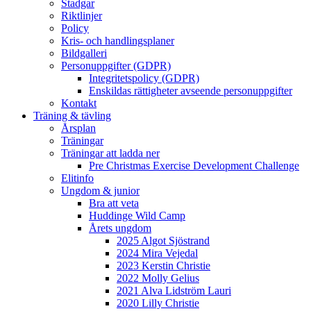
Stadgar
Riktlinjer
Policy
Kris- och handlingsplaner
Bildgalleri
Personuppgifter (GDPR)
Integritetspolicy (GDPR)
Enskildas rättigheter avseende personuppgifter
Kontakt
Träning & tävling
Årsplan
Träningar
Träningar att ladda ner
Pre Christmas Exercise Development Challenge
Elitinfo
Ungdom & junior
Bra att veta
Huddinge Wild Camp
Årets ungdom
2025 Algot Sjöstrand
2024 Mira Vejedal
2023 Kerstin Christie
2022 Molly Gelius
2021 Alva Lidström Lauri
2020 Lilly Christie