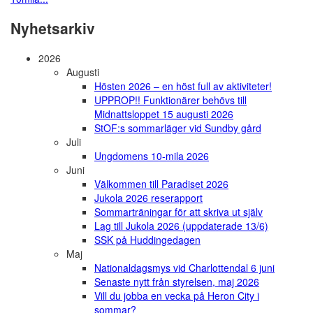
Nyhetsarkiv
2026
Augusti
Hösten 2026 – en höst full av aktiviteter!
UPPROP!! Funktionärer behövs till
Midnattsloppet 15 augusti 2026
StOF:s sommarläger vid Sundby gård
Juli
Ungdomens 10-mila 2026
Juni
Välkommen till Paradiset 2026
Jukola 2026 reserapport
Sommarträningar för att skriva ut själv
Lag till Jukola 2026 (uppdaterade 13/6)
SSK på Huddingedagen
Maj
Nationaldagsmys vid Charlottendal 6 juni
Senaste nytt från styrelsen, maj 2026
Vill du jobba en vecka på Heron City i
sommar?