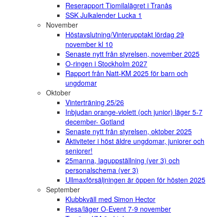
Reserapport Tiomilalägret i Tranås
SSK Julkalender Lucka 1
November
Höstavslutning/Vinterupptakt lördag 29
november kl 10
Senaste nytt från styrelsen, november 2025
O-ringen i Stockholm 2027
Rapport från Natt-KM 2025 för barn och
ungdomar
Oktober
Vinterträning 25/26
Inbjudan orange-violett (och junior) läger 5-7
december- Gotland
Senaste nytt från styrelsen, oktober 2025
Aktiviteter i höst äldre ungdomar, juniorer och
seniorer!
25manna, laguppställning (ver 3) och
personalschema (ver 3)
Ullmaxförsäljningen är öppen för hösten 2025
September
Klubbkväll med Simon Hector
Resa/läger O-Event 7-9 november