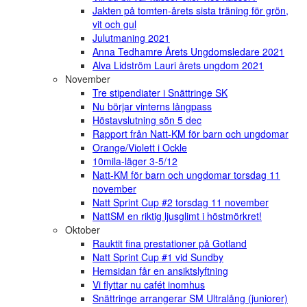
Jakten på tomten-årets sista träning för grön,
vit och gul
Julutmaning 2021
Anna Tedhamre Årets Ungdomsledare 2021
Alva Lidström Lauri årets ungdom 2021
November
Tre stipendiater i Snättringe SK
Nu börjar vinterns långpass
Höstavslutning sön 5 dec
Rapport från Natt-KM för barn och ungdomar
Orange/Violett i Ockle
10mila-läger 3-5/12
Natt-KM för barn och ungdomar torsdag 11
november
Natt Sprint Cup #2 torsdag 11 november
NattSM en riktig ljusglimt i höstmörkret!
Oktober
Rauktit fina prestationer på Gotland
Natt Sprint Cup #1 vid Sundby
Hemsidan får en ansiktslyftning
Vi flyttar nu cafét inomhus
Snättringe arrangerar SM Ultralång (juniorer)