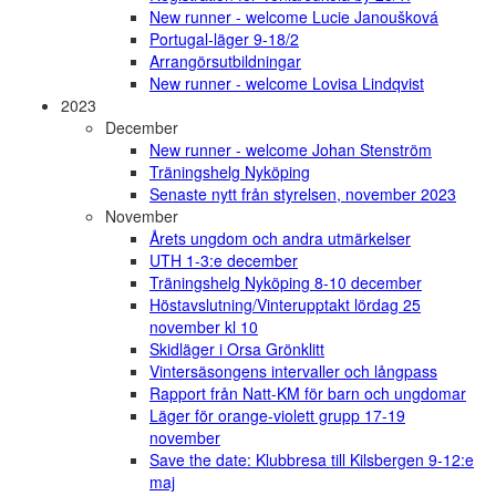
New runner - welcome Lucie Janoušková
Portugal-läger 9-18/2
Arrangörsutbildningar
New runner - welcome Lovisa Lindqvist
2023
December
New runner - welcome Johan Stenström
Träningshelg Nyköping
Senaste nytt från styrelsen, november 2023
November
Årets ungdom och andra utmärkelser
UTH 1-3:e december
Träningshelg Nyköping 8-10 december
Höstavslutning/Vinterupptakt lördag 25
november kl 10
Skidläger i Orsa Grönklitt
Vintersäsongens intervaller och långpass
Rapport från Natt-KM för barn och ungdomar
Läger för orange-violett grupp 17-19
november
Save the date: Klubbresa till Kilsbergen 9-12:e
maj