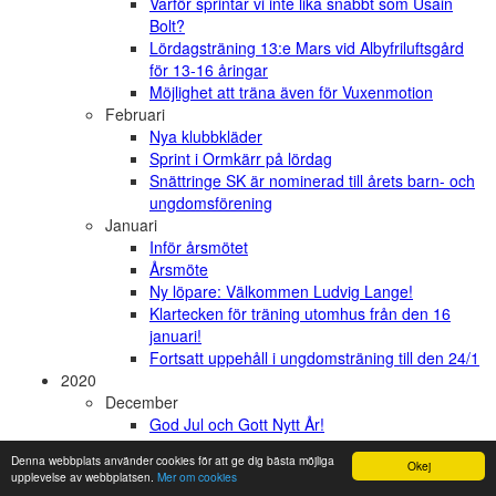
Varför sprintar vi inte lika snabbt som Usain
Bolt?
Lördagsträning 13:e Mars vid Albyfriluftsgård
för 13-16 åringar
Möjlighet att träna även för Vuxenmotion
Februari
Nya klubbkläder
Sprint i Ormkärr på lördag
Snättringe SK är nominerad till årets barn- och
ungdomsförening
Januari
Inför årsmötet
Årsmöte
Ny löpare: Välkommen Ludvig Lange!
Klartecken för träning utomhus från den 16
januari!
Fortsatt uppehåll i ungdomsträning till den 24/1
2020
December
God Jul och Gott Nytt År!
Kallelse till årsmöte 2021
Denna webbplats använder cookies för att ge dig bästa möjliga
Julpyssel i skogen
Okej
upplevelse av webbplatsen.
Mer om cookies
Vissa möjligheter till gemensam träning