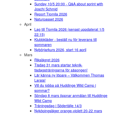
Sunday 10/5 20:00 - Q&A about sprint with
Joschi Schmid
Report Tiomila 2026
Naturpasset 2026
April
Lag till Tiomila 2026 (senast uppdaterat 1/5
22:15)
Klubbkläder - beställ nu för leverans till
sommaren
Nybörjarkurs 2026, start 16 april
Mars
Rikslägret 2026
Tisdag 31 mars startar teknik-
tisdagsträningarna för säsongen!
Lär känna ny löpare – Välkommen Thomas
Laraia!
Vill du jobba på Huddinge Wild Camp i
sommar?
Söndag 8 mars öppnar anmälan till Huddinge
Wild Camp
Träningsdag i Södertälje 14/3
Nyköpingsläger orange-violett 20-22 mars