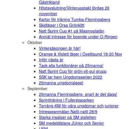
Gästrikland
Höstavslutning/Vinterupptakt lördag 26
november
Kartor för träning Tumba-Flemingsberg
Skidläger i Orsa Grönklitt
Natt Sprint Cup #1 på Masmoplatån
Anmäl intresse för boende under O-Ringen
Oktober
Vintersäsongen är här!
Orange & Violett läger i Oxelösund 18-20 Nov
Inför nästa år
Tack alla funktionärer på 25manna!
Natt Sprint Cup för grön-vit-gul grupp
SSK tar hem Ungdomsserien 2022
25manna ungdomslaget
September
25manna Flemingsberg- snart är det dags!
Sprintträning i Fullerstaparken
Terräng-KM för våra ungdomar och juniorer
Intresseanmälan Natti-natti 28/9
Starka insatser på SM stafetten
SM medeldistans JUnior och Senior
USM