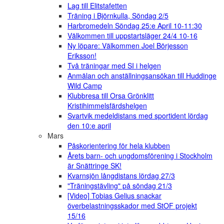
Lag till Elitstafetten
Träning i Björnkulla, Söndag 2/5
Harbromedeln Söndag 25:e April 10-11:30
Välkommen till uppstartsläger 24/4 10-16
Ny löpare: Välkommen Joel Börjesson
Eriksson!
Två träningar med SI i helgen
Anmälan och anställningsansökan till Huddinge
Wild Camp
Klubbresa till Orsa Grönklitt
Kristihimmelsfärdshelgen
Svartvik medeldistans med sportident lördag
den 10:e april
Mars
Påskorientering för hela klubben
Årets barn- och ungdomsförening i Stockholm
är Snättringe SK!
Kvarnsjön långdistans lördag 27/3
"Träningstävling" på söndag 21/3
[Video] Tobias Gelius snackar
överbelastningsskador med StOF projekt
15/16