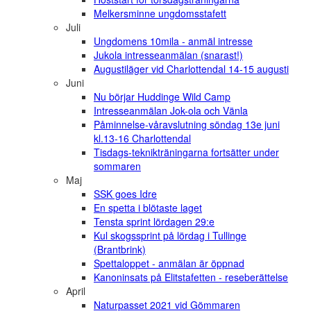
Melkersminne ungdomsstafett
Juli
Ungdomens 10mila - anmäl intresse
Jukola intresseanmälan (snarast!)
Augustiläger vid Charlottendal 14-15 augusti
Juni
Nu börjar Huddinge Wild Camp
Intresseanmälan Jok-ola och Vänla
Påminnelse-våravslutning söndag 13e juni
kl.13-16 Charlottendal
Tisdags-teknikträningarna fortsätter under
sommaren
Maj
SSK goes Idre
En spetta i blötaste laget
Tensta sprint lördagen 29:e
Kul skogssprint på lördag i Tullinge
(Brantbrink)
Spettaloppet - anmälan är öppnad
Kanoninsats på Elitstafetten - reseberättelse
April
Naturpasset 2021 vid Gömmaren