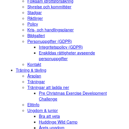
Folksam idrottsförsäkring
Styrelse och kommittéer
Stadgar
Riktlinjer
Policy
Kris- och handlingsplaner
Bildgalleri
Personuppgifter (GDPR)
Integritetspolicy (GDPR)
Enskildas rättigheter avseende
personuppgifter
Kontakt
Träning & tävling
Årsplan
Träningar
Träningar att ladda ner
Pre Christmas Exercise Development
Challenge
Elitinfo
Ungdom & junior
Bra att veta
Huddinge Wild Camp
Årets ungdom