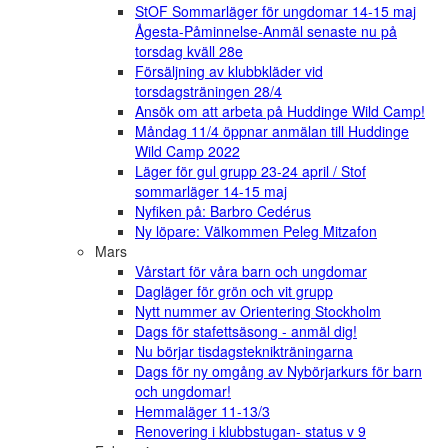
StOF Sommarläger för ungdomar 14-15 maj
Ågesta-Påminnelse-Anmäl senaste nu på
torsdag kväll 28e
Försäljning av klubbkläder vid
torsdagsträningen 28/4
Ansök om att arbeta på Huddinge Wild Camp!
Måndag 11/4 öppnar anmälan till Huddinge
Wild Camp 2022
Läger för gul grupp 23-24 april / Stof
sommarläger 14-15 maj
Nyfiken på: Barbro Cedérus
Ny löpare: Välkommen Peleg Mitzafon
Mars
Vårstart för våra barn och ungdomar
Dagläger för grön och vit grupp
Nytt nummer av Orientering Stockholm
Dags för stafettsäsong - anmäl dig!
Nu börjar tisdagsteknikträningarna
Dags för ny omgång av Nybörjarkurs för barn
och ungdomar!
Hemmaläger 11-13/3
Renovering i klubbstugan- status v 9