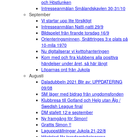
och Höstlunken
Intresseanmälan Smålandskavlen 30-31/10
September
Vi startar upp lite försiktigt
Intresseanmälan Natti-natti 29/9
Bildspelet från firande torsdag 16/9
Orienteringsminnen, Snättringes 3:e plats på
10-mila 1970
Nu digitaliserar vi kvittohanteringen
Kom med och fira klubbens alla positiva
händelser under året, så här långt
Löparnas ord från Jukola
Augusti
Daladubbeln 2021 Blir av: UPPDATERING
09/08
SM läger med bidrag från ungdomsfonden
Klubbresa till Gotland och Helg utan Älg /
Swedish League final
DM stafett 12:e september
Ny framgång för Simon!
Grattis Simon !!
Laguppställningar Jukola 21-22/8
Höststart för torsdagsträningarna