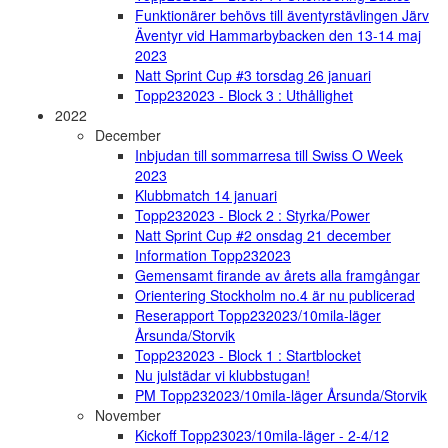
Funktionärer behövs till äventyrstävlingen Järv
Äventyr vid Hammarbybacken den 13-14 maj
2023
Natt Sprint Cup #3 torsdag 26 januari
Topp232023 - Block 3 : Uthållighet
2022
December
Inbjudan till sommarresa till Swiss O Week
2023
Klubbmatch 14 januari
Topp232023 - Block 2 : Styrka/Power
Natt Sprint Cup #2 onsdag 21 december
Information Topp232023
Gemensamt firande av årets alla framgångar
Orientering Stockholm no.4 är nu publicerad
Reserapport Topp232023/10mila-läger
Årsunda/Storvik
Topp232023 - Block 1 : Startblocket
Nu julstädar vi klubbstugan!
PM Topp232023/10mila-läger Årsunda/Storvik
November
Kickoff Topp23023/10mila-läger - 2-4/12