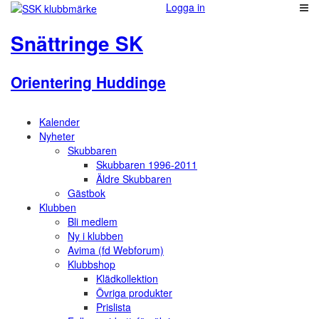
Logga in
Snättringe SK
Orientering Huddinge
Kalender
Nyheter
Skubbaren
Skubbaren 1996-2011
Äldre Skubbaren
Gästbok
Klubben
Bli medlem
Ny i klubben
Avima (fd Webforum)
Klubbshop
Klädkollektion
Övriga produkter
Prislista