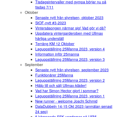
Tisdagsintervaller med gympa börjar nu på
tisdag 7/11
Oktober
Senaste nytt från styrelsen, oktober 2023
StOF-nytt #3-2023
Vintersäsongen närmar sig! Vad gör vi då?
Uppdatera vintergarderoben med Ullmax
härliga underställ
Terräng KM 12 Oktober
Laguppställning 25Manna 2023, version 4
Information inför 25manna
Laguppställning 25Manna 2023, version 3
September
Senaste nytt från styrelsen, september 2023
Funktionärer 25Manna
Laguppställning 25Manna 2023, version 2
Hjälp till och sälj Ullmax-kläder!
Vad har Simon Hector gjort i sommar?
Laguppställning 25Manna 2023, version 1
New runner - welcome Joschi Schmid
DalaDubbeln 14-15 Okt 2023 (anmälan senast
24 sep)
5 kämpande SSK ungdomar på USM