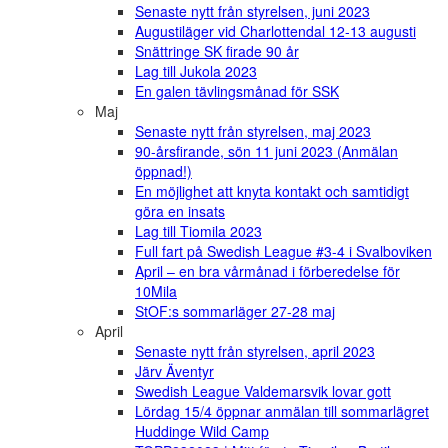
Senaste nytt från styrelsen, juni 2023
Augustiläger vid Charlottendal 12-13 augusti
Snättringe SK firade 90 år
Lag till Jukola 2023
En galen tävlingsmånad för SSK
Maj
Senaste nytt från styrelsen, maj 2023
90-årsfirande, sön 11 juni 2023 (Anmälan
öppnad!)
En möjlighet att knyta kontakt och samtidigt
göra en insats
Lag till Tiomila 2023
Full fart på Swedish League #3-4 i Svalboviken
April – en bra vårmånad i förberedelse för
10Mila
StOF:s sommarläger 27-28 maj
April
Senaste nytt från styrelsen, april 2023
Järv Äventyr
Swedish League Valdemarsvik lovar gott
Lördag 15/4 öppnar anmälan till sommarlägret
Huddinge Wild Camp