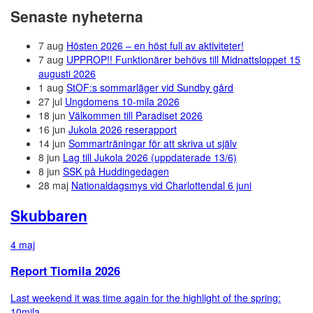
Senaste nyheterna
7 aug
Hösten 2026 – en höst full av aktiviteter!
7 aug
UPPROP!! Funktionärer behövs till Midnattsloppet 15
augusti 2026
1 aug
StOF:s sommarläger vid Sundby gård
27 jul
Ungdomens 10-mila 2026
18 jun
Välkommen till Paradiset 2026
16 jun
Jukola 2026 reserapport
14 jun
Sommarträningar för att skriva ut själv
8 jun
Lag till Jukola 2026 (uppdaterade 13/6)
8 jun
SSK på Huddingedagen
28 maj
Nationaldagsmys vid Charlottendal 6 juni
Skubbaren
4 maj
Report Tiomila 2026
Last weekend it was time again for the highlight of the spring:
10mila...