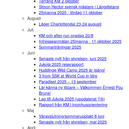
Terräng KM 2 oktober
Simon Hector svensk mästare i Långdistans
25manna 2025 - lördag 11 oktober
Augusti
Läger Charlottendal 23-24 augusti
Juli
KM och after-run onsdag 20/8
Intresseanmälan 25manna - 11 oktober 2025
Sommarträningar 2025
Juni
Senaste nytt från styrelsen, juni 2025
Jukola 2025 reserapport
Huddinge Wild Camp 2025 är igång!
3 from SSK at World Cup in Idre
Paradiset 2025 – 13 september
Lär känna ny löpare – Välkommen Ernest Pou
Bruns!
Lag till Jukola 2025 (uppdaterat 7/6)
Rapport från KM i inomhusorientering
Maj
Våravslutning/sommarupptakt 8 juni
Senaste nytt från styrelsen, maj 2025
April