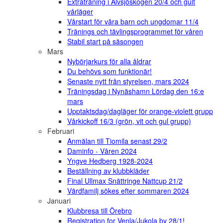
Extraträning i Älvsjöskogen 20/4 och gult
vårläger
Vårstart för våra barn och ungdomar 11/4
Tränings och tävlingsprogrammet för våren
Stabil start på säsongen
Mars
Nybörjarkurs för alla åldrar
Du behövs som funktionär!
Senaste nytt från styrelsen, mars 2024
Träningsdag i Nynäshamn Lördag den 16:e
mars
Upptaktsdag/dagläger för orange-violett grupp
Vårkickoff 16/3 (grön, vit och gul grupp)
Februari
Anmälan till Tiomila senast 29/2
Daminfo - Våren 2024
Yngve Hedberg 1928-2024
Beställning av klubbkläder
Final Ullmax Snättringe Nattcup 21/2
Värdfamilj sökes efter sommaren 2024
Januari
Klubbresa till Örebro
Registration for Venla/Jukola by 28/1!