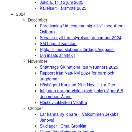
Jukola, 14-15 juni 2025
Kallelse till årsmöte 2025
2024
December
Föreläsning "Att coacha mig själv" med Anneli
Östberg
Senaste nytt från styrelsen, december 2024
SM Läger i Karlstad
Hjälp till med klubbens lördagslångpass!
Din insats är viktig!
November
Snättringe SK national team runners 2025
Rapport från Natt-KM 2024 för barn och
ungdomar
Höstläger i Karlstad 29:e Nov till 1:a Dec
Inbjudan orange-violett (och junior) läger 6-8
december- Åland
Höstlovsaktivitet i Visättra
Oktober
Lär känna ny löpare – Välkommen Jekabs
Janovs!
Skidläger i Orsa Grönklitt
Ullmaxförsäljningen är öppen