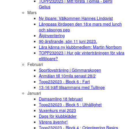
TOPP232023 | Mitt första Tiomila - Bertil
Gelius
Mars
Ny löpare: Välkommen Hannes Lindqvist
Långpass lördagen den 18:e mars med lunch
och säsongs pep
Älginventering
90-årsfirande, sön 11 juni 2023.
Lära känna ny klubbmedlem: Martin Norrbom
TOPP232023 | Hur går vinterträningen för våra
elitlöpare?
Februari
Sportlovsträning i Gömmarskogen
Anmälan till 10mila senast 28/2
Topp232023 - Block 6 : Fart
13-16 träff tillsammans med Tullinge
Januari
Damsamling 18 februari
Topp232023 - Block 5 : Uthållighet
Vuxenkurs maj 2023
Dags för klubbkläder
Vårens äventyr!
Topp232023 - Block 4 : Orienteering Basics