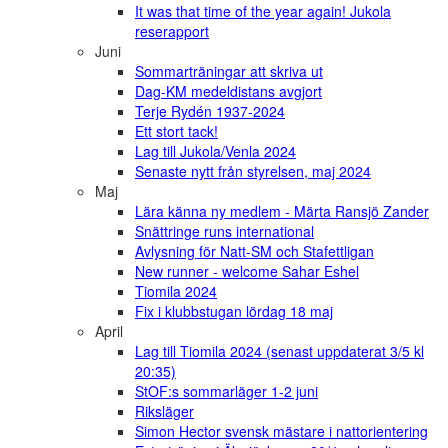
It was that time of the year again! Jukola
reserapport
Juni
Sommarträningar att skriva ut
Dag-KM medeldistans avgjort
Terje Rydén 1937-2024
Ett stort tack!
Lag till Jukola/Venla 2024
Senaste nytt från styrelsen, maj 2024
Maj
Lära känna ny medlem - Märta Ransjö Zander
Snättringe runs international
Avlysning för Natt-SM och Stafettligan
New runner - welcome Sahar Eshel
Tiomila 2024
Fix i klubbstugan lördag 18 maj
April
Lag till Tiomila 2024 (senast uppdaterat 3/5 kl
20:35)
StOF:s sommarläger 1-2 juni
Riksläger
Simon Hector svensk mästare i nattorientering