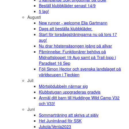
Beställ klubbkläder senast 14/9
5 lag!
Augusti
New runner - welcome Elia Gartmann
Dags att beställa klubbkläder.
Start för torsdagsträningarna nu på tors 17
aug!
Nu drar höstensäsongen igång på allvar
Påminnelse: Funktionärer behövs på
Midnattsloppet 19 Aug samt på Trail-lopp i
Paradiset 16 Sep
Följ Simon Hector och svenska landslaget på
världscupen i Tjeckien
Juli
Mörtsjödubbeln närmar sig
Klubbstugan uppgraderas gradvis
Anmäl ditt barn till Huddinge Wild Camp V32
och V33!
Juni
Sommarträning att skriva ut själv
Het Junimånad för SSK
Jukola/Venla2023