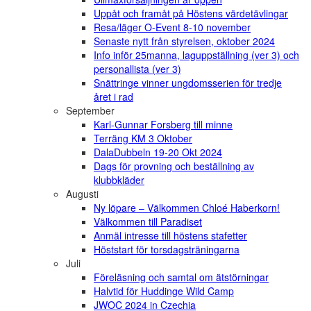
Uppåt och framåt på Höstens värdetävlingar
Resa/läger O-Event 8-10 november
Senaste nytt från styrelsen, oktober 2024
Info inför 25manna, laguppställning (ver 3) och
personallista (ver 3)
Snättringe vinner ungdomsserien för tredje
året i rad
September
Karl-Gunnar Forsberg till minne
Terräng KM 3 Oktober
DalaDubbeln 19-20 Okt 2024
Dags för provning och beställning av
klubbkläder
Augusti
Ny löpare – Välkommen Chloé Haberkorn!
Välkommen till Paradiset
Anmäl intresse till höstens stafetter
Höststart för torsdagsträningarna
Juli
Föreläsning och samtal om ätstörningar
Halvtid för Huddinge Wild Camp
JWOC 2024 in Czechia