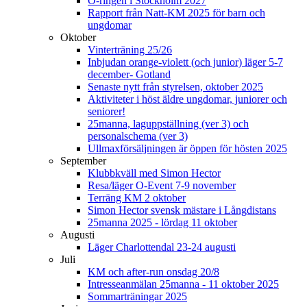
O-ringen i Stockholm 2027
Rapport från Natt-KM 2025 för barn och
ungdomar
Oktober
Vinterträning 25/26
Inbjudan orange-violett (och junior) läger 5-7
december- Gotland
Senaste nytt från styrelsen, oktober 2025
Aktiviteter i höst äldre ungdomar, juniorer och
seniorer!
25manna, laguppställning (ver 3) och
personalschema (ver 3)
Ullmaxförsäljningen är öppen för hösten 2025
September
Klubbkväll med Simon Hector
Resa/läger O-Event 7-9 november
Terräng KM 2 oktober
Simon Hector svensk mästare i Långdistans
25manna 2025 - lördag 11 oktober
Augusti
Läger Charlottendal 23-24 augusti
Juli
KM och after-run onsdag 20/8
Intresseanmälan 25manna - 11 oktober 2025
Sommarträningar 2025