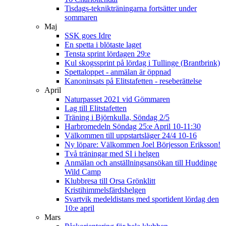
Tisdags-teknikträningarna fortsätter under
sommaren
Maj
SSK goes Idre
En spetta i blötaste laget
Tensta sprint lördagen 29:e
Kul skogssprint på lördag i Tullinge (Brantbrink)
Spettaloppet - anmälan är öppnad
Kanoninsats på Elitstafetten - reseberättelse
April
Naturpasset 2021 vid Gömmaren
Lag till Elitstafetten
Träning i Björnkulla, Söndag 2/5
Harbromedeln Söndag 25:e April 10-11:30
Välkommen till uppstartsläger 24/4 10-16
Ny löpare: Välkommen Joel Börjesson Eriksson!
Två träningar med SI i helgen
Anmälan och anställningsansökan till Huddinge
Wild Camp
Klubbresa till Orsa Grönklitt
Kristihimmelsfärdshelgen
Svartvik medeldistans med sportident lördag den
10:e april
Mars