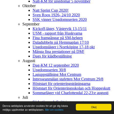
Natt-KM för ungdomar 5 november
Oktober
Natt Sprint Cup 2020!
Sven Roos 1926- 24/10 2020
SSK vinner Ungdomsserien 2020
September
Kickoff-läger, Västervik 13-15/11
USM - rapport från Huskvarna
Fina framgångar på SM-helgen
Daladubbeln på Hemmaplan 17/10
Ungdomsläger i Norrköping 17-18 okt
Många fina prestationer på DM!
Dags för klädbeställning
Augusti
Dag-KM 12 september 2020
Ungdomsserien 30/8
Laguppställning Mot Centrum
Intresseanmälan stafetten Mot Centrum 29/8
Höststart för orienteringsträningarna
Höststart för Orienteringsskolan och Hoppeskutt
Sommarläger vid Charlottendal 22-23:e augusti
Juli
Södertörn och Snättringe arrangerar
Denna webbplats använder cookies för att ge dig bästa
Kvarnsjötrippeln 21-23 augusti.
Okej
möjliga upplevelse av webbplatsen.
Mer om cookies
Nummer 2 av tidningen Orientering Stockholm