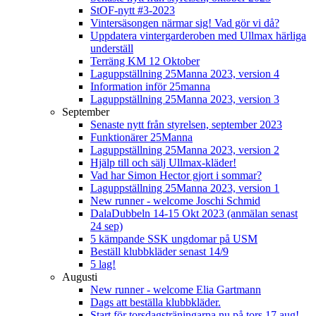
StOF-nytt #3-2023
Vintersäsongen närmar sig! Vad gör vi då?
Uppdatera vintergarderoben med Ullmax härliga
underställ
Terräng KM 12 Oktober
Laguppställning 25Manna 2023, version 4
Information inför 25manna
Laguppställning 25Manna 2023, version 3
September
Senaste nytt från styrelsen, september 2023
Funktionärer 25Manna
Laguppställning 25Manna 2023, version 2
Hjälp till och sälj Ullmax-kläder!
Vad har Simon Hector gjort i sommar?
Laguppställning 25Manna 2023, version 1
New runner - welcome Joschi Schmid
DalaDubbeln 14-15 Okt 2023 (anmälan senast
24 sep)
5 kämpande SSK ungdomar på USM
Beställ klubbkläder senast 14/9
5 lag!
Augusti
New runner - welcome Elia Gartmann
Dags att beställa klubbkläder.
Start för torsdagsträningarna nu på tors 17 aug!