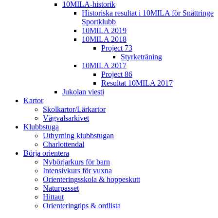
10MILA-historik
Historiska resultat i 10MILA för Snättringe
Sportklubb
10MILA 2019
10MILA 2018
Project 73
Styrketräning
10MILA 2017
Project 86
Resultat 10MILA 2017
Jukolan viesti
Kartor
Skolkartor/Lärkartor
Vägvalsarkivet
Klubbstuga
Uthyrning klubbstugan
Charlottendal
Börja orientera
Nybörjarkurs för barn
Intensivkurs för vuxna
Orienteringsskola & hoppeskutt
Naturpasset
Hittaut
Orienteringtips & ordlista