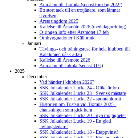
Anmälan till Tiomila (senast torsdag 26/2!)
Ett stort tack till en trotjänare, som lämnar
styrelsen
Årets ungdom 2025
Kallelse till Årsmöte 2026 (med dagordning)
O-ringen-info efter Årsmötet 17 feb
Ombyggnationer i Källbrink
Januari
Tävlings- och träningsresa för hela klubben till
Katalonien påsk 2026
Kallelse till Årsmöte 2026
Anmälan till Jukola (senast 11/1)
2025
December
Vad händer i klubben 2026?
SSK Julkalender Lucka 24 - Olika är bra
SSK Julkalender Lucka 23 - Svensk mästare
SSK Julkalender Lucka 22 - spontanidrott
Historien om Tristan vid Tiomila 2025 -
chansningen som gick hem
SSK Julkalender Lucka 20 - nya möjligheter
SSK Julkalender Lucka 19 - En glad
tävlingsledare!
SSK Julkalender Lucka 18 - Etappvinst!
SSK Julkalender Lucka 17 - Finlandsbåten