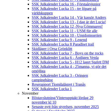
SSK Julkalender Lucka 16 - Förstaårsjunior
SSK Julkalender Lucka 15 - tre löpare på
världskuppen
SSK Julkalender Lucka 14 - Vår kassör Anders
SSK Julkalender Lucka 13 - I dag är det Lucia!
SSK Julkalender Lucka 12 -Nya Gömmaren!
SSK Julkalender Lucka 11 - USM für alle
SSK Julkalender Lucka 10 - Ungdomsserien
SSK Julkalender Lucka 9 - Legend
SSK Julkalender Lucka 8 Paradiset trail
Skidläger i Orsa Grönklitt
SSK Julkalender Lucka 7 - Boys on the rocks
SSK Julkalender Lucka 6 - Äntligen Venla
SSK Julkalender Lucka 5 - H12 laget Stafett DM
SSK Julkalender Lucka 4 - 25manna, vi gör det
omöjliga
SSK Julkalender Lucka 3 - Oringen
campinghäng
Reserapport Tiomilalägret i Tranås
SSK Julkalender Lucka 1
November
Höstavslutning/Vinterupptakt lördag 29
november kl 10
Senaste nytt från styrelsen, november 2025