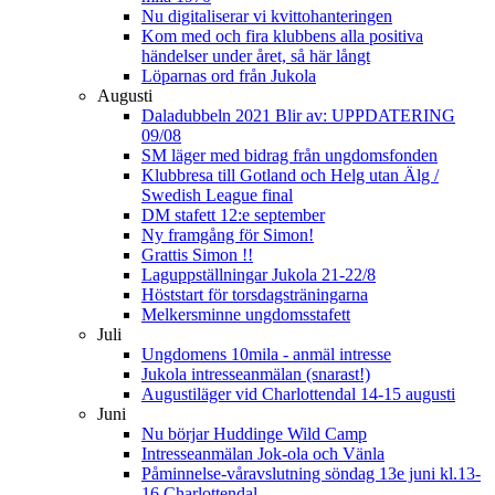
Nu digitaliserar vi kvittohanteringen
Kom med och fira klubbens alla positiva
händelser under året, så här långt
Löparnas ord från Jukola
Augusti
Daladubbeln 2021 Blir av: UPPDATERING
09/08
SM läger med bidrag från ungdomsfonden
Klubbresa till Gotland och Helg utan Älg /
Swedish League final
DM stafett 12:e september
Ny framgång för Simon!
Grattis Simon !!
Laguppställningar Jukola 21-22/8
Höststart för torsdagsträningarna
Melkersminne ungdomsstafett
Juli
Ungdomens 10mila - anmäl intresse
Jukola intresseanmälan (snarast!)
Augustiläger vid Charlottendal 14-15 augusti
Juni
Nu börjar Huddinge Wild Camp
Intresseanmälan Jok-ola och Vänla
Påminnelse-våravslutning söndag 13e juni kl.13-
16 Charlottendal