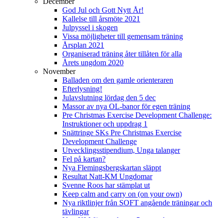
December
God Jul och Gott Nytt År!
Kallelse till årsmöte 2021
Julpyssel i skogen
Vissa möjligheter till gemensam träning
Årsplan 2021
Organiserad träning åter tillåten för alla
Årets ungdom 2020
November
Balladen om den gamle orienteraren
Efterlysning!
Julavslutning lördag den 5 dec
Massor av nya OL-banor för egen träning
Pre Christmas Exercise Development Challenge:
Instruktioner och uppdrag 1
Snättringe SKs Pre Christmas Exercise
Development Challenge
Utvecklingsstipendium, Unga talanger
Fel på kartan?
Nya Flemingsbergskartan släppt
Resultat Natt-KM Ungdomar
Svenne Roos har stämplat ut
Keep calm and carry on (on your own)
Nya riktlinjer från SOFT angående träningar och
tävlingar