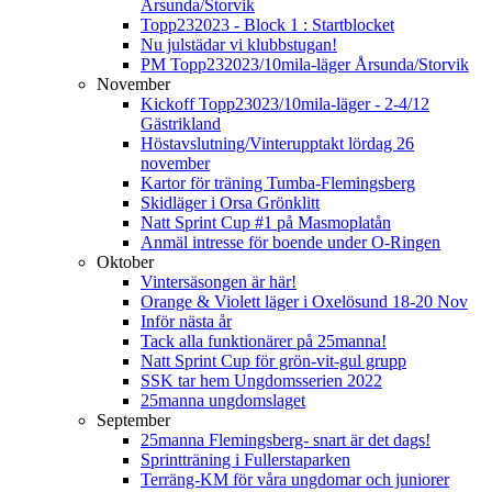
Årsunda/Storvik
Topp232023 - Block 1 : Startblocket
Nu julstädar vi klubbstugan!
PM Topp232023/10mila-läger Årsunda/Storvik
November
Kickoff Topp23023/10mila-läger - 2-4/12
Gästrikland
Höstavslutning/Vinterupptakt lördag 26
november
Kartor för träning Tumba-Flemingsberg
Skidläger i Orsa Grönklitt
Natt Sprint Cup #1 på Masmoplatån
Anmäl intresse för boende under O-Ringen
Oktober
Vintersäsongen är här!
Orange & Violett läger i Oxelösund 18-20 Nov
Inför nästa år
Tack alla funktionärer på 25manna!
Natt Sprint Cup för grön-vit-gul grupp
SSK tar hem Ungdomsserien 2022
25manna ungdomslaget
September
25manna Flemingsberg- snart är det dags!
Sprintträning i Fullerstaparken
Terräng-KM för våra ungdomar och juniorer