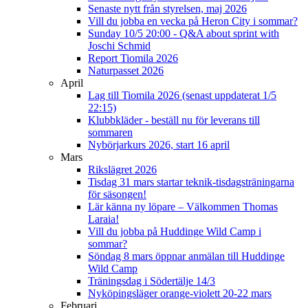
Senaste nytt från styrelsen, maj 2026
Vill du jobba en vecka på Heron City i sommar?
Sunday 10/5 20:00 - Q&A about sprint with
Joschi Schmid
Report Tiomila 2026
Naturpasset 2026
April
Lag till Tiomila 2026 (senast uppdaterat 1/5
22:15)
Klubbkläder - beställ nu för leverans till
sommaren
Nybörjarkurs 2026, start 16 april
Mars
Rikslägret 2026
Tisdag 31 mars startar teknik-tisdagsträningarna
för säsongen!
Lär känna ny löpare – Välkommen Thomas
Laraia!
Vill du jobba på Huddinge Wild Camp i
sommar?
Söndag 8 mars öppnar anmälan till Huddinge
Wild Camp
Träningsdag i Södertälje 14/3
Nyköpingsläger orange-violett 20-22 mars
Februari