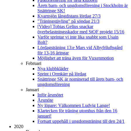
Påskorientering för hela klubben
Årets barn- och ungdomsförening i Stockholm är
Snättringe SK!
Kvarnsjön långdistans lördag 27/3
"Träningstävling" på söndag 21/3
[Video] Tobias Gelius snackar
överbelastningsskador med StOF projekt 15/16
Varför sprintar vi inte lika snabbt som Usain
Bolt?
Lördagsträning 13:e Mars vid Albyfriluftsgård
för 13-16 åringar
Möjlighet att träna även för Vuxenmotion
Februari
Nya klubbkläder
Sprint i Ormkärr på lördag
Snättringe SK är nominerad till årets barn- och
ungdomsförening
Januari
Inför årsmötet
Årsmöte
Ny löpare: Välkommen Ludvig Lange!
Klartecken för träning utomhus från den 16
januari!
Fortsatt uppehåll i ungdomsträning till den 24/1
2020