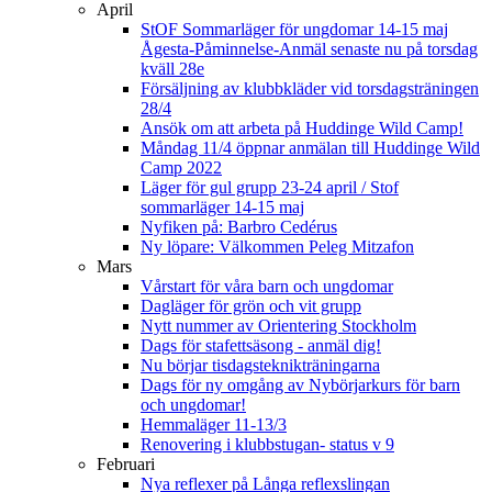
April
StOF Sommarläger för ungdomar 14-15 maj
Ågesta-Påminnelse-Anmäl senaste nu på torsdag
kväll 28e
Försäljning av klubbkläder vid torsdagsträningen
28/4
Ansök om att arbeta på Huddinge Wild Camp!
Måndag 11/4 öppnar anmälan till Huddinge Wild
Camp 2022
Läger för gul grupp 23-24 april / Stof
sommarläger 14-15 maj
Nyfiken på: Barbro Cedérus
Ny löpare: Välkommen Peleg Mitzafon
Mars
Vårstart för våra barn och ungdomar
Dagläger för grön och vit grupp
Nytt nummer av Orientering Stockholm
Dags för stafettsäsong - anmäl dig!
Nu börjar tisdagsteknikträningarna
Dags för ny omgång av Nybörjarkurs för barn
och ungdomar!
Hemmaläger 11-13/3
Renovering i klubbstugan- status v 9
Februari
Nya reflexer på Långa reflexslingan