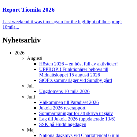
Report Tiomila 2026
Last weekend it was time again for the highlight of the spring:
10mila...
Nyhetsarkiv
2026
Augusti
Hösten 2026 – en höst full av aktiviteter!
UPPROP!! Funktionärer behövs till
Midnattsloppet 15 augusti 2026
StOF:s sommarläger vid Sundby gård
Juli
Ungdomens 10-mila 2026
Juni
Välkommen till Paradiset 2026
Jukola 2026 reserapport
Sommarträningar för att skriva ut själv
Lag till Jukola 2026 (uppdaterade 13/6)
SSK på Huddingedagen
Maj
Nationaldagsmys vid Charlottendal 6 juni