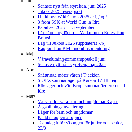
Juni
Senaste nytt från styrelsen, juni 2025
Jukola 2025 reserapport
Huddinge Wild Camp 2025 är igång!
3 from SSK at World Cup in Idre
Paradiset 2025 – 13 september
Lär känna ny löpare – Välkommen Ernest Pou
Bruns!
Lag till Jukola 2025 (uppdaterat 7/6)
Rapport från KM i inomhusorientering
Maj
Våravslutning/sommarupptakt 8 juni
Senaste nytt från styrelsen, maj 2025
April
Snättringe möter våren i Tjeckien
StOF:s sommarläger på Kärsön 17-18 maj
Riksläger och världscup: sommarläger/resor till
Idre
Mars
Vårstart för våra barn och ungdomar 3 april
Älgspillningsinventering
Läger för barn och ungdomar
Klubbshoppen är öppen
Teamdag inför säsongen för junior och senior,
23/3