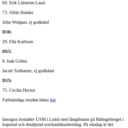
69. Erik Lidström Lauri
73. Albin Hainke
John Wolgast, ej godkänd
D16:
29. Ella Karlsson
H15:
8. Isak Gelius
Jacob Tedhamre, ej godkänd
D15:
75. Cecilia Hector
Fullständiga resultat hittas
här
.
Imorgon fortsätter USM i Luleå med långdistans på Bälingeberget i
kuperad och detaljerad norrlandskustterräng. På söndag är det