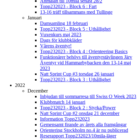
Anmälan till 10mila senast 28/2
Topp232023 - Block 6 : Fart
13-16 träff tillsammans med Tullinge
Januari
Damsamling 18 februari
Topp232023 - Block 5 : Uthållighet
Vuxenkurs maj 2023
Dags för klubbkläder
Vårens äventyr!
Topp232023 - Block 4 : Orienteering Basics
Funktionärer behövs till äventyrstävlingen Järv
Äventyr vid Hammarbybacken den 13-14 maj
2023
Natt Sprint Cup #3 torsdag 26 januari
Topp232023 - Block 3 : Uthållighet
2022
December
Inbjudan till sommarresa till Swiss O Week 2023
Klubbmatch 14 januari
Topp232023 - Block 2 : Styrka/Power
Natt Sprint Cup #2 onsdag 21 december
Information Topp232023
Gemensamt firande av årets alla framgångar
Orientering Stockholm no.4 är nu publicerad
Reserapport Topp232023/10mila-läger