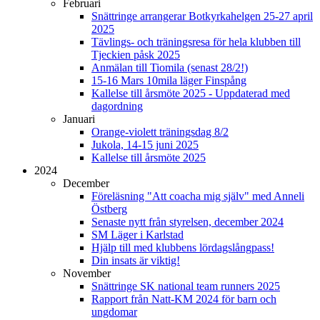
Februari
Snättringe arrangerar Botkyrkahelgen 25-27 april
2025
Tävlings- och träningsresa för hela klubben till
Tjeckien påsk 2025
Anmälan till Tiomila (senast 28/2!)
15-16 Mars 10mila läger Finspång
Kallelse till årsmöte 2025 - Uppdaterad med
dagordning
Januari
Orange-violett träningsdag 8/2
Jukola, 14-15 juni 2025
Kallelse till årsmöte 2025
2024
December
Föreläsning "Att coacha mig själv" med Anneli
Östberg
Senaste nytt från styrelsen, december 2024
SM Läger i Karlstad
Hjälp till med klubbens lördagslångpass!
Din insats är viktig!
November
Snättringe SK national team runners 2025
Rapport från Natt-KM 2024 för barn och
ungdomar