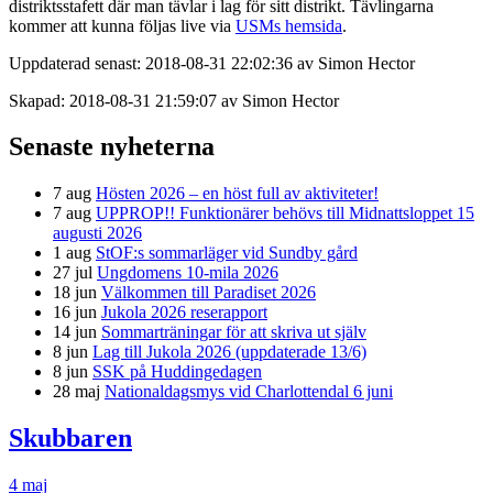
distriktsstafett där man tävlar i lag för sitt distrikt. Tävlingarna
kommer att kunna följas live via
USMs hemsida
.
Uppdaterad senast: 2018-08-31 22:02:36 av Simon Hector
Skapad: 2018-08-31 21:59:07 av Simon Hector
Senaste nyheterna
7 aug
Hösten 2026 – en höst full av aktiviteter!
7 aug
UPPROP!! Funktionärer behövs till Midnattsloppet 15
augusti 2026
1 aug
StOF:s sommarläger vid Sundby gård
27 jul
Ungdomens 10-mila 2026
18 jun
Välkommen till Paradiset 2026
16 jun
Jukola 2026 reserapport
14 jun
Sommarträningar för att skriva ut själv
8 jun
Lag till Jukola 2026 (uppdaterade 13/6)
8 jun
SSK på Huddingedagen
28 maj
Nationaldagsmys vid Charlottendal 6 juni
Skubbaren
4 maj