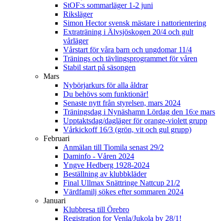
StOF:s sommarläger 1-2 juni
Riksläger
Simon Hector svensk mästare i nattorientering
Extraträning i Älvsjöskogen 20/4 och gult
vårläger
Vårstart för våra barn och ungdomar 11/4
Tränings och tävlingsprogrammet för våren
Stabil start på säsongen
Mars
Nybörjarkurs för alla åldrar
Du behövs som funktionär!
Senaste nytt från styrelsen, mars 2024
Träningsdag i Nynäshamn Lördag den 16:e mars
Upptaktsdag/dagläger för orange-violett grupp
Vårkickoff 16/3 (grön, vit och gul grupp)
Februari
Anmälan till Tiomila senast 29/2
Daminfo - Våren 2024
Yngve Hedberg 1928-2024
Beställning av klubbkläder
Final Ullmax Snättringe Nattcup 21/2
Värdfamilj sökes efter sommaren 2024
Januari
Klubbresa till Örebro
Registration for Venla/Jukola by 28/1!