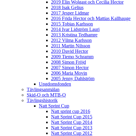
2019 Elin Wolgast och Cecilia Hector
2018 Isak Gelius
2017 Jesper Lidmar
2016 Frida Hector och Mattias Kallhauge
2015 Tobias Karlsson
2014 Ivar Lidström Lauri
2013 Kristina Tedhamre
2012 Vilma Karlsson
2011 Martin Nilsson
2010 David Hector
2009 Tiemo Schramm
2008 Simon Fröjd
2007 Simon Hector
2006 Maria Movin
2005 Jenny Dahlström
Ungdomsfonden
Tävlingsanmälan
Skid-O och MTB-O
Tävlingshistorik
Natt Sprint Cup
Natt sprint cup 2016
Natt Sprint Cup 2015
Natt Sprint Cup 2014
Natt Sprint Cup 2013
Natt Sprint Cup 2012