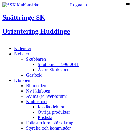
Logga in
Snättringe SK
Orientering Huddinge
Kalender
Nyheter
Skubbaren
Skubbaren 1996-2011
Äldre Skubbaren
Gästbok
Klubben
Bli medlem
Ny i klubben
Avima (fd Webforum)
Klubbshop
Klädkollektion
Övriga produkter
Prislista
Folksam idrottsförsäkring
Styrelse och kommittéer