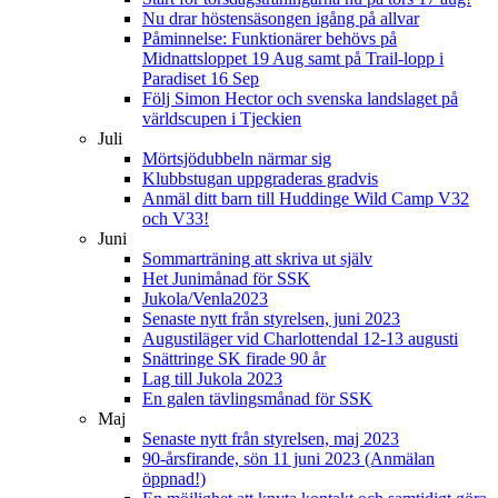
Nu drar höstensäsongen igång på allvar
Påminnelse: Funktionärer behövs på
Midnattsloppet 19 Aug samt på Trail-lopp i
Paradiset 16 Sep
Följ Simon Hector och svenska landslaget på
världscupen i Tjeckien
Juli
Mörtsjödubbeln närmar sig
Klubbstugan uppgraderas gradvis
Anmäl ditt barn till Huddinge Wild Camp V32
och V33!
Juni
Sommarträning att skriva ut själv
Het Junimånad för SSK
Jukola/Venla2023
Senaste nytt från styrelsen, juni 2023
Augustiläger vid Charlottendal 12-13 augusti
Snättringe SK firade 90 år
Lag till Jukola 2023
En galen tävlingsmånad för SSK
Maj
Senaste nytt från styrelsen, maj 2023
90-årsfirande, sön 11 juni 2023 (Anmälan
öppnad!)