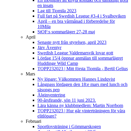
En möjlighet att knyta kontakt och samtidigt göra
en insats
Lag till Tiomila 2023
Full fart på Swedish League #3-4 i Svalboviken
April – en bra vårmånad i förberedelse för
10Mila
StOF:s sommarläger 27-28 maj
April
Senaste nytt från styrelsen, april 2023
Järv Äventyr
Swedish League Valdemarsvik lovar gott
Lördag 15/4 öppnar anmälan till sommarlägret
Huddinge Wild Camp
TOPP232023 | Mitt första Tiomila - Bertil Gelius
Mars
Ny löpare: Välkommen Hannes Lindqvist
Långpass lördagen den 18:e mars med lunch och
säsongs pep
Älginventering
90-årsfirande, sön 11 juni 2023.
Lära känna ny klubbmedlem: Martin Norrbom
TOPP232023 | Hur går vinterträningen för våra
elitlöpare?
Februari
Sportlovsträning i Gömmarskogen