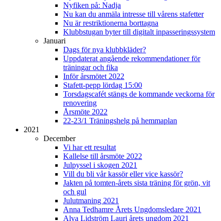
Nyfiken på: Nadja
Nu kan du anmäla intresse till vårens stafetter
Nu är restriktionerna borttagna
Klubbstugan byter till digitalt inpasseringssystem
Januari
Dags för nya klubbkläder?
Uppdaterat angående rekommendationer för
träningar och fika
Inför årsmötet 2022
Stafett-pepp lördag 15:00
Torsdagscafét stängs de kommande veckorna för
renovering
Årsmöte 2022
22-23/1 Träningshelg på hemmaplan
2021
December
Vi har ett resultat
Kallelse till årsmöte 2022
Julpyssel i skogen 2021
Vill du bli vår kassör eller vice kassör?
Jakten på tomten-årets sista träning för grön, vit
och gul
Julutmaning 2021
Anna Tedhamre Årets Ungdomsledare 2021
Alva Lidström Lauri årets ungdom 2021