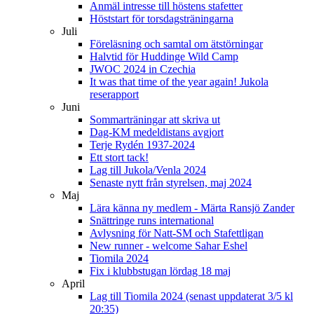
Anmäl intresse till höstens stafetter
Höststart för torsdagsträningarna
Juli
Föreläsning och samtal om ätstörningar
Halvtid för Huddinge Wild Camp
JWOC 2024 in Czechia
It was that time of the year again! Jukola
reserapport
Juni
Sommarträningar att skriva ut
Dag-KM medeldistans avgjort
Terje Rydén 1937-2024
Ett stort tack!
Lag till Jukola/Venla 2024
Senaste nytt från styrelsen, maj 2024
Maj
Lära känna ny medlem - Märta Ransjö Zander
Snättringe runs international
Avlysning för Natt-SM och Stafettligan
New runner - welcome Sahar Eshel
Tiomila 2024
Fix i klubbstugan lördag 18 maj
April
Lag till Tiomila 2024 (senast uppdaterat 3/5 kl
20:35)