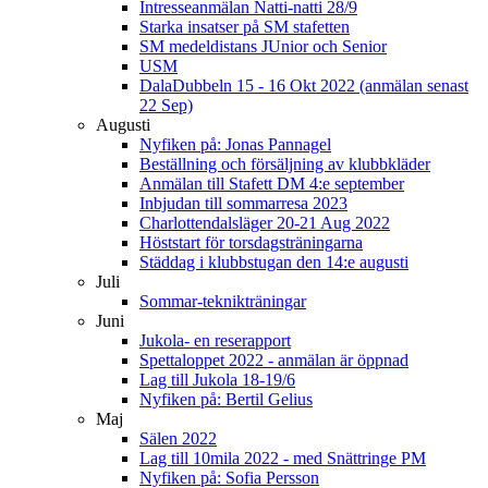
Intresseanmälan Natti-natti 28/9
Starka insatser på SM stafetten
SM medeldistans JUnior och Senior
USM
DalaDubbeln 15 - 16 Okt 2022 (anmälan senast
22 Sep)
Augusti
Nyfiken på: Jonas Pannagel
Beställning och försäljning av klubbkläder
Anmälan till Stafett DM 4:e september
Inbjudan till sommarresa 2023
Charlottendalsläger 20-21 Aug 2022
Höststart för torsdagsträningarna
Städdag i klubbstugan den 14:e augusti
Juli
Sommar-teknikträningar
Juni
Jukola- en reserapport
Spettaloppet 2022 - anmälan är öppnad
Lag till Jukola 18-19/6
Nyfiken på: Bertil Gelius
Maj
Sälen 2022
Lag till 10mila 2022 - med Snättringe PM
Nyfiken på: Sofia Persson