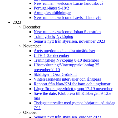
New runner - welcome Lucie Janoušková
Portugal-läger 9-18/2
Arrangörsutbildningar
New runner - welcome Lovisa Lindqvist
2023
December
New runner - welcome Johan Stenström
Träningshelg Nyköping
Senaste nytt från styrelsen, november 2023
November
Årets ungdom och andra utmärkelser
UTH 1-3:e december
Träningshelg Nyköping 8-10 december
Höstavslutning/Vinterupptakt lördag 25
november kl 10
Skidläger i Orsa Grönklitt
Vintersäsongens intervaller och långpass
Rapport från Natt-KM för barn och ungdomar
Läger för orange-violett grupp 17-19 november
Save the date: Klubbresa till Kilsbergen 9-12:e
maj
Tisdagsintervaller med gympa börjar nu på tisdag
7/11
Oktober
Senaste nytt från styrelsen, oktober 2023