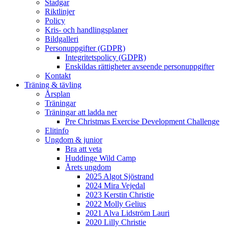
Stadgar
Riktlinjer
Policy
Kris- och handlingsplaner
Bildgalleri
Personuppgifter (GDPR)
Integritetspolicy (GDPR)
Enskildas rättigheter avseende personuppgifter
Kontakt
Träning & tävling
Årsplan
Träningar
Träningar att ladda ner
Pre Christmas Exercise Development Challenge
Elitinfo
Ungdom & junior
Bra att veta
Huddinge Wild Camp
Årets ungdom
2025 Algot Sjöstrand
2024 Mira Vejedal
2023 Kerstin Christie
2022 Molly Gelius
2021 Alva Lidström Lauri
2020 Lilly Christie