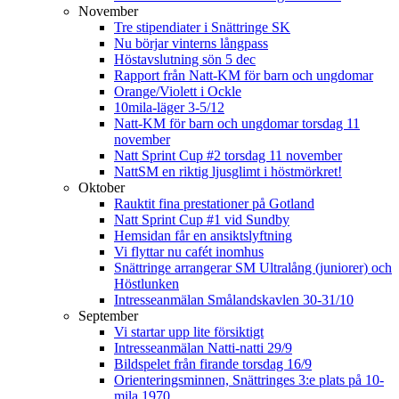
November
Tre stipendiater i Snättringe SK
Nu börjar vinterns långpass
Höstavslutning sön 5 dec
Rapport från Natt-KM för barn och ungdomar
Orange/Violett i Ockle
10mila-läger 3-5/12
Natt-KM för barn och ungdomar torsdag 11
november
Natt Sprint Cup #2 torsdag 11 november
NattSM en riktig ljusglimt i höstmörkret!
Oktober
Rauktit fina prestationer på Gotland
Natt Sprint Cup #1 vid Sundby
Hemsidan får en ansiktslyftning
Vi flyttar nu cafét inomhus
Snättringe arrangerar SM Ultralång (juniorer) och
Höstlunken
Intresseanmälan Smålandskavlen 30-31/10
September
Vi startar upp lite försiktigt
Intresseanmälan Natti-natti 29/9
Bildspelet från firande torsdag 16/9
Orienteringsminnen, Snättringes 3:e plats på 10-
mila 1970