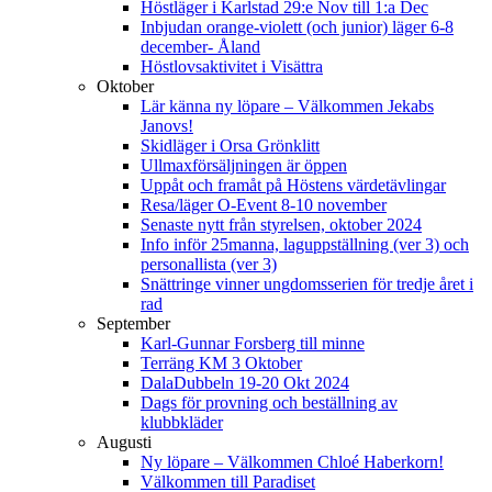
Höstläger i Karlstad 29:e Nov till 1:a Dec
Inbjudan orange-violett (och junior) läger 6-8
december- Åland
Höstlovsaktivitet i Visättra
Oktober
Lär känna ny löpare – Välkommen Jekabs
Janovs!
Skidläger i Orsa Grönklitt
Ullmaxförsäljningen är öppen
Uppåt och framåt på Höstens värdetävlingar
Resa/läger O-Event 8-10 november
Senaste nytt från styrelsen, oktober 2024
Info inför 25manna, laguppställning (ver 3) och
personallista (ver 3)
Snättringe vinner ungdomsserien för tredje året i
rad
September
Karl-Gunnar Forsberg till minne
Terräng KM 3 Oktober
DalaDubbeln 19-20 Okt 2024
Dags för provning och beställning av
klubbkläder
Augusti
Ny löpare – Välkommen Chloé Haberkorn!
Välkommen till Paradiset