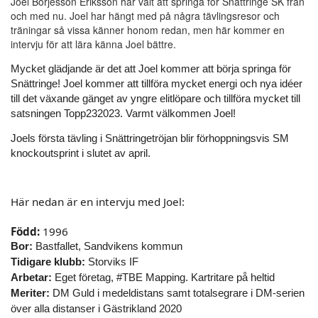
Joel Börjesson Eriksson har valt att springa för Snättringe SK från
och med nu. Joel har hängt med på några tävlingsresor och
träningar så vissa känner honom redan, men här kommer en
intervju för att lära känna Joel bättre.
Mycket glädjande är det att Joel kommer att börja springa för
Snättringe! Joel kommer att tillföra mycket energi och nya idéer
till det växande gänget av yngre elitlöpare och tillföra mycket till
satsningen Topp232023. Varmt välkommen Joel!
Joels första tävling i Snättringetröjan blir förhoppningsvis SM
knockoutsprint i slutet av april.
Här nedan är en intervju med Joel:
Född:
1996
Bor:
Bastfallet, Sandvikens kommun
Tidigare klubb:
Storviks IF
Arbetar:
Eget företag, #TBE Mapping. Kartritare på heltid
Meriter:
DM Guld i medeldistans samt totalsegrare i DM-serien
över alla distanser i Gästrikland 2020