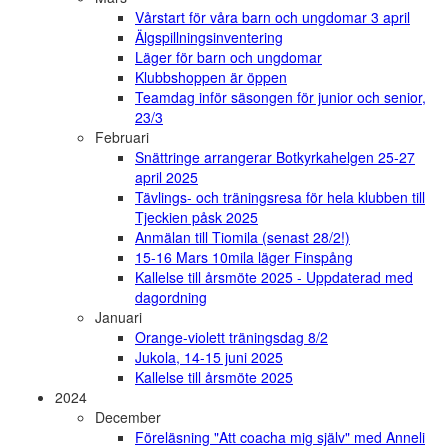
Vårstart för våra barn och ungdomar 3 april
Älgspillningsinventering
Läger för barn och ungdomar
Klubbshoppen är öppen
Teamdag inför säsongen för junior och senior,
23/3
Februari
Snättringe arrangerar Botkyrkahelgen 25-27
april 2025
Tävlings- och träningsresa för hela klubben till
Tjeckien påsk 2025
Anmälan till Tiomila (senast 28/2!)
15-16 Mars 10mila läger Finspång
Kallelse till årsmöte 2025 - Uppdaterad med
dagordning
Januari
Orange-violett träningsdag 8/2
Jukola, 14-15 juni 2025
Kallelse till årsmöte 2025
2024
December
Föreläsning "Att coacha mig själv" med Anneli