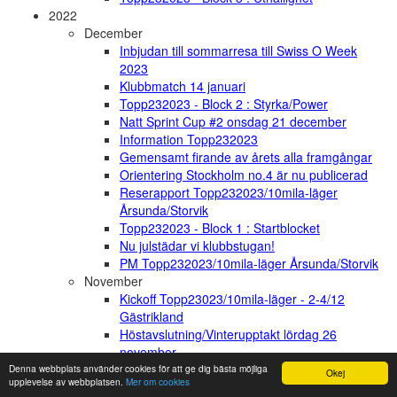
2022
December
Inbjudan till sommarresa till Swiss O Week
2023
Klubbmatch 14 januari
Topp232023 - Block 2 : Styrka/Power
Natt Sprint Cup #2 onsdag 21 december
Information Topp232023
Gemensamt firande av årets alla framgångar
Orientering Stockholm no.4 är nu publicerad
Reserapport Topp232023/10mila-läger
Årsunda/Storvik
Topp232023 - Block 1 : Startblocket
Nu julstädar vi klubbstugan!
PM Topp232023/10mila-läger Årsunda/Storvik
November
Kickoff Topp23023/10mila-läger - 2-4/12
Gästrikland
Höstavslutning/Vinterupptakt lördag 26
november
Kartor för träning Tumba-Flemingsberg
Denna webbplats använder cookies för att ge dig bästa möjliga
Okej
upplevelse av webbplatsen.
Mer om cookies
Skidläger i Orsa Grönklitt