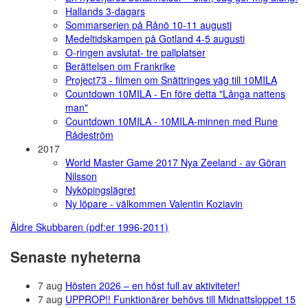
Hallands 3-dagars
Sommarserien på Rånö 10-11 augusti
Medeltidskampen på Gotland 4-5 augusti
O-ringen avslutat- tre pallplatser
Berättelsen om Frankrike
Project73 - filmen om Snättringes väg till 10MILA
Countdown 10MILA - En före detta "Långa nattens
man"
Countdown 10MILA - 10MILA-minnen med Rune
Rådeström
2017
World Master Game 2017 Nya Zeeland - av Göran
Nilsson
Nyköpingslägret
Ny löpare - välkommen Valentin Koziavin
Äldre Skubbaren (pdf:er 1996-2011)
Senaste nyheterna
7 aug
Hösten 2026 – en höst full av aktiviteter!
7 aug
UPPROP!! Funktionärer behövs till Midnattsloppet 15