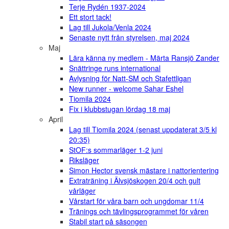
Terje Rydén 1937-2024
Ett stort tack!
Lag till Jukola/Venla 2024
Senaste nytt från styrelsen, maj 2024
Maj
Lära känna ny medlem - Märta Ransjö Zander
Snättringe runs international
Avlysning för Natt-SM och Stafettligan
New runner - welcome Sahar Eshel
Tiomila 2024
Fix i klubbstugan lördag 18 maj
April
Lag till Tiomila 2024 (senast uppdaterat 3/5 kl
20:35)
StOF:s sommarläger 1-2 juni
Riksläger
Simon Hector svensk mästare i nattorientering
Extraträning i Älvsjöskogen 20/4 och gult
vårläger
Vårstart för våra barn och ungdomar 11/4
Tränings och tävlingsprogrammet för våren
Stabil start på säsongen