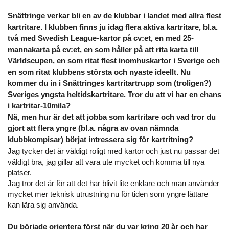
Snättringe verkar bli en av de klubbar i landet med allra flest
kartritare. I klubben finns ju idag flera aktiva kartritare, bl.a.
två med Swedish League-kartor på cv:et, en med 25-
mannakarta på cv:et, en som håller på att rita karta till
Världscupen, en som ritat flest inomhuskartor i Sverige och
en som ritat klubbens största och nyaste ideellt. Nu
kommer du in i Snättringes kartritartrupp som (troligen?)
Sveriges yngsta heltidskartritare. Tror du att vi har en chans
i kartritar-10mila?
Nä, men hur är det att jobba som kartritare och vad tror du
gjort att flera yngre (bl.a. några av ovan nämnda
klubbkompisar) börjat intressera sig för kartritning?
Jag tycker det är väldigt roligt med kartor och just nu passar det
väldigt bra, jag gillar att vara ute mycket och komma till nya
platser.
Jag tror det är för att det har blivit lite enklare och man använder
mycket mer teknisk utrustning nu för tiden som yngre lättare
kan lära sig använda.
Du började orientera först när du var kring 20 år och har