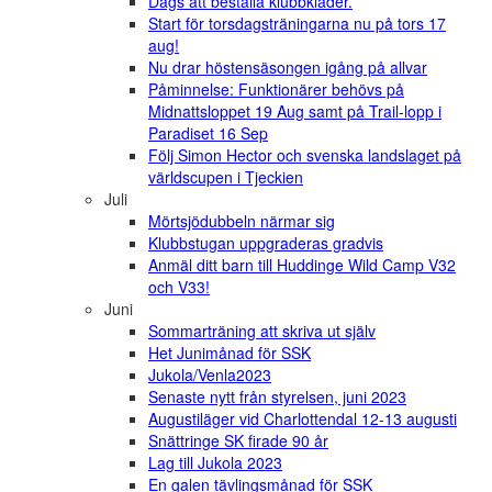
Dags att beställa klubbkläder.
Start för torsdagsträningarna nu på tors 17
aug!
Nu drar höstensäsongen igång på allvar
Påminnelse: Funktionärer behövs på
Midnattsloppet 19 Aug samt på Trail-lopp i
Paradiset 16 Sep
Följ Simon Hector och svenska landslaget på
världscupen i Tjeckien
Juli
Mörtsjödubbeln närmar sig
Klubbstugan uppgraderas gradvis
Anmäl ditt barn till Huddinge Wild Camp V32
och V33!
Juni
Sommarträning att skriva ut själv
Het Junimånad för SSK
Jukola/Venla2023
Senaste nytt från styrelsen, juni 2023
Augustiläger vid Charlottendal 12-13 augusti
Snättringe SK firade 90 år
Lag till Jukola 2023
En galen tävlingsmånad för SSK