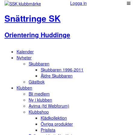
Logga in
Snättringe SK
Orientering Huddinge
Kalender
Nyheter
Skubbaren
Skubbaren 1996-2011
Äldre Skubbaren
Gästbok
Klubben
Bli medlem
Ny i klubben
Avima (fd Webforum)
Klubbshop
Klädkollektion
Övriga produkter
Prislista