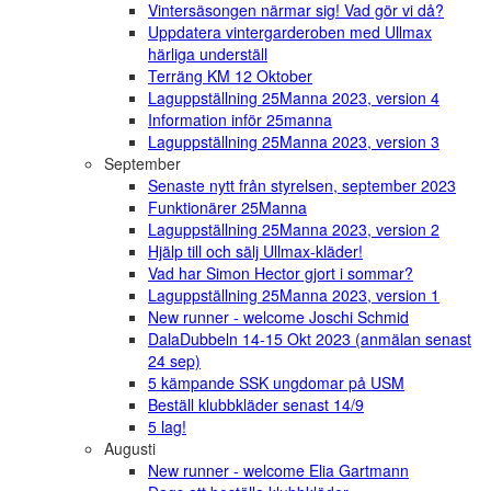
Vintersäsongen närmar sig! Vad gör vi då?
Uppdatera vintergarderoben med Ullmax
härliga underställ
Terräng KM 12 Oktober
Laguppställning 25Manna 2023, version 4
Information inför 25manna
Laguppställning 25Manna 2023, version 3
September
Senaste nytt från styrelsen, september 2023
Funktionärer 25Manna
Laguppställning 25Manna 2023, version 2
Hjälp till och sälj Ullmax-kläder!
Vad har Simon Hector gjort i sommar?
Laguppställning 25Manna 2023, version 1
New runner - welcome Joschi Schmid
DalaDubbeln 14-15 Okt 2023 (anmälan senast
24 sep)
5 kämpande SSK ungdomar på USM
Beställ klubbkläder senast 14/9
5 lag!
Augusti
New runner - welcome Elia Gartmann