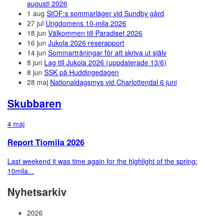
augusti 2026
1 aug
StOF:s sommarläger vid Sundby gård
27 jul
Ungdomens 10-mila 2026
18 jun
Välkommen till Paradiset 2026
16 jun
Jukola 2026 reserapport
14 jun
Sommarträningar för att skriva ut själv
8 jun
Lag till Jukola 2026 (uppdaterade 13/6)
8 jun
SSK på Huddingedagen
28 maj
Nationaldagsmys vid Charlottendal 6 juni
Skubbaren
4 maj
Report Tiomila 2026
Last weekend it was time again for the highlight of the spring:
10mila...
Nyhetsarkiv
2026