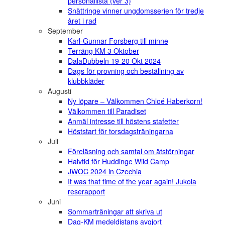
personallista (ver 3)
Snättringe vinner ungdomsserien för tredje
året i rad
September
Karl-Gunnar Forsberg till minne
Terräng KM 3 Oktober
DalaDubbeln 19-20 Okt 2024
Dags för provning och beställning av
klubbkläder
Augusti
Ny löpare – Välkommen Chloé Haberkorn!
Välkommen till Paradiset
Anmäl intresse till höstens stafetter
Höststart för torsdagsträningarna
Juli
Föreläsning och samtal om ätstörningar
Halvtid för Huddinge Wild Camp
JWOC 2024 in Czechia
It was that time of the year again! Jukola
reserapport
Juni
Sommarträningar att skriva ut
Dag-KM medeldistans avgjort