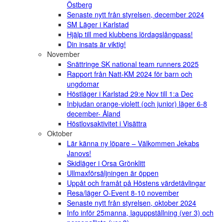
Östberg
Senaste nytt från styrelsen, december 2024
SM Läger i Karlstad
Hjälp till med klubbens lördagslångpass!
Din insats är viktig!
November
Snättringe SK national team runners 2025
Rapport från Natt-KM 2024 för barn och
ungdomar
Höstläger i Karlstad 29:e Nov till 1:a Dec
Inbjudan orange-violett (och junior) läger 6-8
december- Åland
Höstlovsaktivitet i Visättra
Oktober
Lär känna ny löpare – Välkommen Jekabs
Janovs!
Skidläger i Orsa Grönklitt
Ullmaxförsäljningen är öppen
Uppåt och framåt på Höstens värdetävlingar
Resa/läger O-Event 8-10 november
Senaste nytt från styrelsen, oktober 2024
Info inför 25manna, laguppställning (ver 3) och