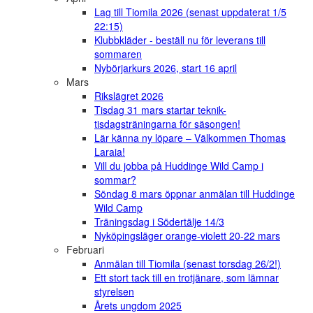
Lag till Tiomila 2026 (senast uppdaterat 1/5
22:15)
Klubbkläder - beställ nu för leverans till
sommaren
Nybörjarkurs 2026, start 16 april
Mars
Rikslägret 2026
Tisdag 31 mars startar teknik-
tisdagsträningarna för säsongen!
Lär känna ny löpare – Välkommen Thomas
Laraia!
Vill du jobba på Huddinge Wild Camp i
sommar?
Söndag 8 mars öppnar anmälan till Huddinge
Wild Camp
Träningsdag i Södertälje 14/3
Nyköpingsläger orange-violett 20-22 mars
Februari
Anmälan till Tiomila (senast torsdag 26/2!)
Ett stort tack till en trotjänare, som lämnar
styrelsen
Årets ungdom 2025