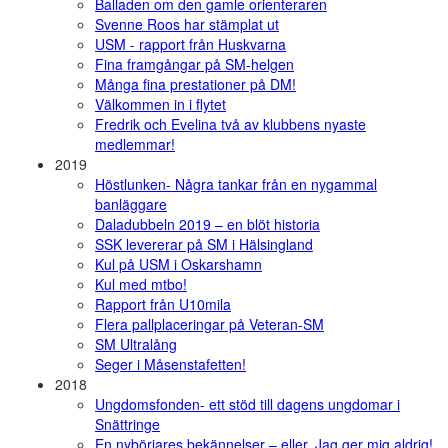
Balladen om den gamle orienteraren
Svenne Roos har stämplat ut
USM - rapport från Huskvarna
Fina framgångar på SM-helgen
Många fina prestationer på DM!
Välkommen in i flytet
Fredrik och Evelina två av klubbens nyaste
medlemmar!
2019
Höstlunken- Några tankar från en nygammal
banläggare
Daladubbeln 2019 – en blöt historia
SSK levererar på SM i Hälsingland
Kul på USM i Oskarshamn
Kul med mtbo!
Rapport från U10mila
Flera pallplaceringar på Veteran-SM
SM Ultralång
Seger i Måsenstafetten!
2018
Ungdomsfonden- ett stöd till dagens ungdomar i
Snättringe
En nybörjares bekännelser – eller, Jag ger mig aldrig!