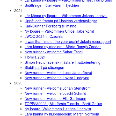
Lär känna ny löpare – Välkommen Ernest Pou Bruns!
Snättringe möter våren i Tjeckien
2024
Lär känna ny löpare – Välkommen Jekabs Janovs!
Uppåt och framåt på Höstens värdetävlingar
Karl-Gunnar Forsberg till minne
Ny löpare – Välkommen Chloé Haberkorn!
JWOC 2024 in Czechia
It was that time of the year again! Jukola reserapport
Lära känna ny medlem - Märta Ransjö Zander
New runner - welcome Sahar Eshel
Tiomila 2024
Simon Hector svensk mästare i nattorientering
Stabil start på säsongen
New runner - welcome Lucie Janoušková
New runner - welcome Lovisa Lindqvist
2023
New runner - welcome Johan Stenström
New runner - welcome Joschi Schmid
New runner - welcome Elia Gartmann
TOPP232023 | Mitt första Tiomila - Bertil Gelius
Ny löpare: Välkommen Hannes Lindqvist
Lära känna ny klubbmedlem: Martin Norrbom