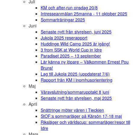
Juli
KM och after-run onsdag 20/8
Intresseanmälan 25manna - 11 oktober 2025
Sommarträningar 2025
Juni
Senaste nytt från styrelsen, juni 2025
Jukola 2025 reserapport
Huddinge Wild Camp 2025 är igång!
3 from SSK at World Cup in Idre
Paradiset 2025 – 13 september
Lär känna ny löpare – Välkommen Ernest Pou
Bruns!
Lag till Jukola 2025 (uppdaterat 7/6)
Rapport från KM i inomhusorientering
Maj
Våravslutning/sommarupptakt 8 juni
Senaste nytt från styrelsen, maj 2025
April
Snättringe möter våren i Tjeckien
StOF:s sommarläger på Kärsön 17-18 maj
Riksläger och världscup: sommarläger/resor till
Idre
Mars