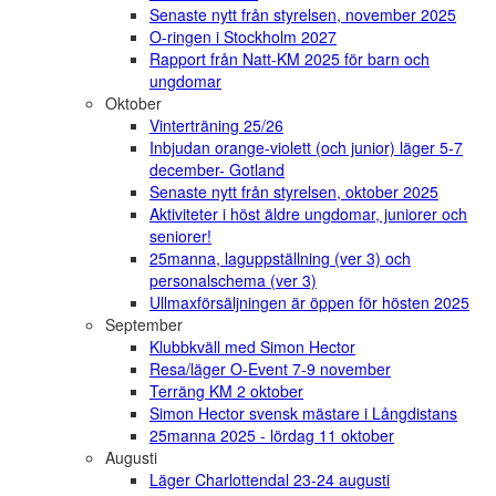
Senaste nytt från styrelsen, november 2025
O-ringen i Stockholm 2027
Rapport från Natt-KM 2025 för barn och
ungdomar
Oktober
Vinterträning 25/26
Inbjudan orange-violett (och junior) läger 5-7
december- Gotland
Senaste nytt från styrelsen, oktober 2025
Aktiviteter i höst äldre ungdomar, juniorer och
seniorer!
25manna, laguppställning (ver 3) och
personalschema (ver 3)
Ullmaxförsäljningen är öppen för hösten 2025
September
Klubbkväll med Simon Hector
Resa/läger O-Event 7-9 november
Terräng KM 2 oktober
Simon Hector svensk mästare i Långdistans
25manna 2025 - lördag 11 oktober
Augusti
Läger Charlottendal 23-24 augusti