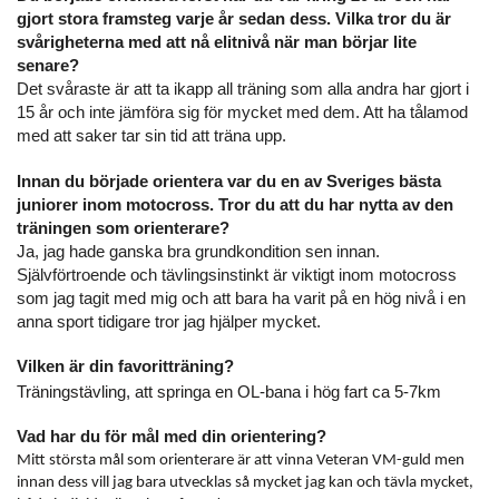
gjort stora framsteg varje år sedan dess. Vilka tror du är
svårigheterna med att nå elitnivå när man börjar lite
senare?
Det svåraste är att ta ikapp all träning som alla andra har gjort i
15 år och inte jämföra sig för mycket med dem. Att ha tålamod
med att saker tar sin tid att träna upp.
Innan du började orientera var du en av Sveriges bästa
juniorer inom motocross. Tror du att du har nytta av den
träningen som orienterare?
Ja, jag hade ganska bra grundkondition sen innan.
Självförtroende och tävlingsinstinkt är viktigt inom motocross
som jag tagit med mig och att bara ha varit på en hög nivå i en
anna sport tidigare tror jag hjälper mycket.
Vilken är din favoritträning?
Träningstävling, att springa en OL-bana i hög fart ca 5-7km
Vad har du för mål med din orientering?
Mitt största mål som orienterare är att vinna Veteran VM-guld men
innan dess vill jag bara utvecklas så mycket jag kan och tävla mycket,