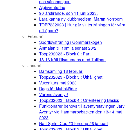
och säsongs pep
Älginventering
90-årsfirande, sön 11 juni 2023.
Lära känna ny klubbmedlem: Martin Norrbom
TOPP232023 | Hur går vinterträningen för våra
elitlöpare?
Februari
Sportlovsträning i Gömmarskogen
Anmälan till 10mila senast 28/2
Topp232023 - Block 6 : Fart
13-16 träff tillsammans med Tullinge
Januari
Damsamling 18 februari
Topp232023 - Block 5 : Uthållighet
Vuxenkurs maj 2023
Dags för klubbkläder
Vårens äventyr!
Topp232023 - Block 4 : Orienteering Basics
Funktionärer behövs till äventyrstävlingen Järv
Äventyr vid Hammarbybacken den 13-14 maj
2023
Natt Sprint Cup #3 torsdag 26 januari
Topp232023 - Block 3 : Uthållighet