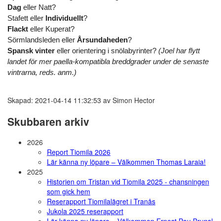
Dag
eller Natt?
Stafett
eller
Individuellt
?
Flackt
eller
Kuperat
?
Sörmlandsleden
eller
Årsundaheden
?
Spansk vinter
eller orientering i snölabyrinter?
(Joel har flytt
landet för mer paella-kompatibla breddgrader under de senaste
vintrarna, reds. anm.)
Skapad: 2021-04-14 11:32:53 av Simon Hector
Skubbaren arkiv
2026
Report Tiomila 2026
Lär känna ny löpare – Välkommen Thomas Laraia!
2025
Historien om Tristan vid Tiomila 2025 - chansningen
som gick hem
Reserapport Tiomilalägret i Tranås
Jukola 2025 reserapport