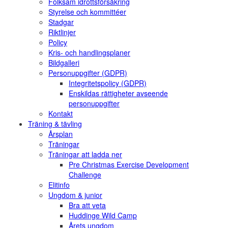
Folksam idrottsförsäkring
Styrelse och kommittéer
Stadgar
Riktlinjer
Policy
Kris- och handlingsplaner
Bildgalleri
Personuppgifter (GDPR)
Integritetspolicy (GDPR)
Enskildas rättigheter avseende
personuppgifter
Kontakt
Träning & tävling
Årsplan
Träningar
Träningar att ladda ner
Pre Christmas Exercise Development
Challenge
Elitinfo
Ungdom & junior
Bra att veta
Huddinge Wild Camp
Årets ungdom