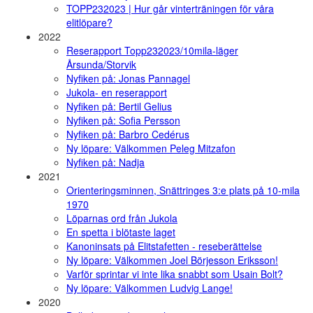
TOPP232023 | Hur går vinterträningen för våra
elitlöpare?
2022
Reserapport Topp232023/10mila-läger
Årsunda/Storvik
Nyfiken på: Jonas Pannagel
Jukola- en reserapport
Nyfiken på: Bertil Gelius
Nyfiken på: Sofia Persson
Nyfiken på: Barbro Cedérus
Ny löpare: Välkommen Peleg Mitzafon
Nyfiken på: Nadja
2021
Orienteringsminnen, Snättringes 3:e plats på 10-mila
1970
Löparnas ord från Jukola
En spetta i blötaste laget
Kanoninsats på Elitstafetten - reseberättelse
Ny löpare: Välkommen Joel Börjesson Eriksson!
Varför sprintar vi inte lika snabbt som Usain Bolt?
Ny löpare: Välkommen Ludvig Lange!
2020