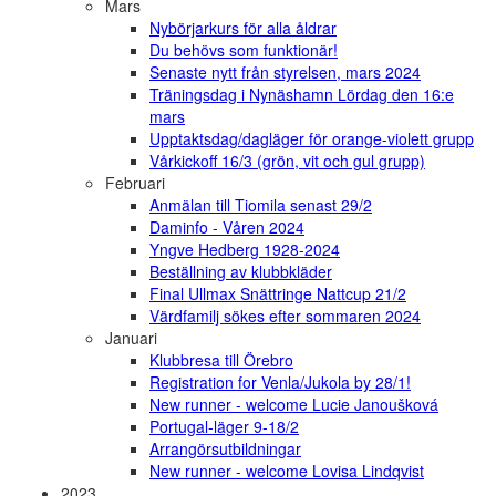
Mars
Nybörjarkurs för alla åldrar
Du behövs som funktionär!
Senaste nytt från styrelsen, mars 2024
Träningsdag i Nynäshamn Lördag den 16:e
mars
Upptaktsdag/dagläger för orange-violett grupp
Vårkickoff 16/3 (grön, vit och gul grupp)
Februari
Anmälan till Tiomila senast 29/2
Daminfo - Våren 2024
Yngve Hedberg 1928-2024
Beställning av klubbkläder
Final Ullmax Snättringe Nattcup 21/2
Värdfamilj sökes efter sommaren 2024
Januari
Klubbresa till Örebro
Registration for Venla/Jukola by 28/1!
New runner - welcome Lucie Janoušková
Portugal-läger 9-18/2
Arrangörsutbildningar
New runner - welcome Lovisa Lindqvist
2023