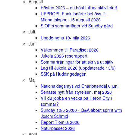
Augusti
Hösten 2026 – en höst full av aktiviteter!
UPPROP!! Funktionärer behövs till
Midnattsloppet 15 augusti 2026
StOF:s sommarläger vid Sundby gård
Juli
Ungdomens 10-mila 2026
Juni
Välkommen till Paradiset 2026
Jukola 2026 reserapport
Sommarträningar för att skriva ut själv
Lag till Jukola 2026 (uppdaterade 13/6)
SSK på Huddingedagen
Maj
Nationaldagsmys vid Charlottendal 6 juni
Senaste nytt från styrelsen, maj 2026
Vill du jobba en vecka på Heron City i
sommar?
Sunday 10/5 20:00 - Q&A about sprint with
Joschi Schmid
Report Tiomila 2026
Naturpasset 2026
April