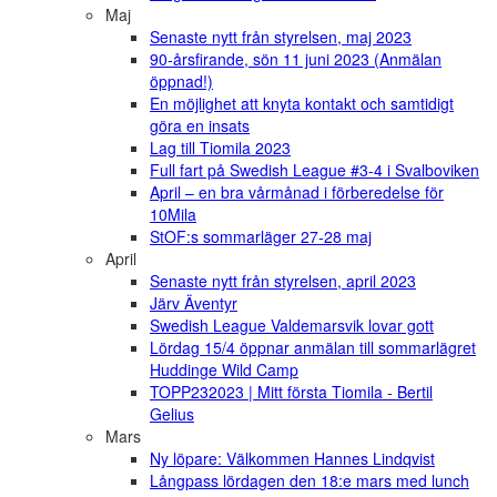
Maj
Senaste nytt från styrelsen, maj 2023
90-årsfirande, sön 11 juni 2023 (Anmälan
öppnad!)
En möjlighet att knyta kontakt och samtidigt
göra en insats
Lag till Tiomila 2023
Full fart på Swedish League #3-4 i Svalboviken
April – en bra vårmånad i förberedelse för
10Mila
StOF:s sommarläger 27-28 maj
April
Senaste nytt från styrelsen, april 2023
Järv Äventyr
Swedish League Valdemarsvik lovar gott
Lördag 15/4 öppnar anmälan till sommarlägret
Huddinge Wild Camp
TOPP232023 | Mitt första Tiomila - Bertil
Gelius
Mars
Ny löpare: Välkommen Hannes Lindqvist
Långpass lördagen den 18:e mars med lunch