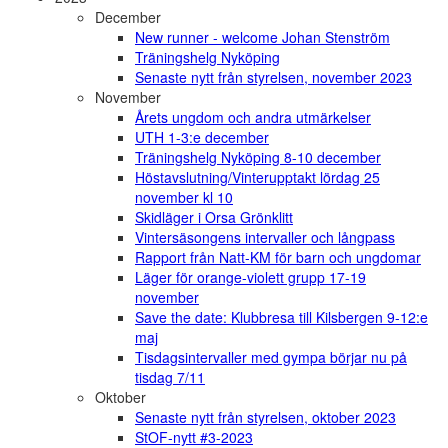
December
New runner - welcome Johan Stenström
Träningshelg Nyköping
Senaste nytt från styrelsen, november 2023
November
Årets ungdom och andra utmärkelser
UTH 1-3:e december
Träningshelg Nyköping 8-10 december
Höstavslutning/Vinterupptakt lördag 25
november kl 10
Skidläger i Orsa Grönklitt
Vintersäsongens intervaller och långpass
Rapport från Natt-KM för barn och ungdomar
Läger för orange-violett grupp 17-19
november
Save the date: Klubbresa till Kilsbergen 9-12:e
maj
Tisdagsintervaller med gympa börjar nu på
tisdag 7/11
Oktober
Senaste nytt från styrelsen, oktober 2023
StOF-nytt #3-2023