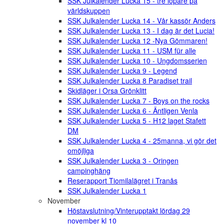
SSK Julkalender Lucka 15 - tre löpare på
världskuppen
SSK Julkalender Lucka 14 - Vår kassör Anders
SSK Julkalender Lucka 13 - I dag är det Lucia!
SSK Julkalender Lucka 12 -Nya Gömmaren!
SSK Julkalender Lucka 11 - USM für alle
SSK Julkalender Lucka 10 - Ungdomsserien
SSK Julkalender Lucka 9 - Legend
SSK Julkalender Lucka 8 Paradiset trail
Skidläger i Orsa Grönklitt
SSK Julkalender Lucka 7 - Boys on the rocks
SSK Julkalender Lucka 6 - Äntligen Venla
SSK Julkalender Lucka 5 - H12 laget Stafett
DM
SSK Julkalender Lucka 4 - 25manna, vi gör det
omöjliga
SSK Julkalender Lucka 3 - Oringen
campinghäng
Reserapport Tiomilalägret i Tranås
SSK Julkalender Lucka 1
November
Höstavslutning/Vinterupptakt lördag 29
november kl 10