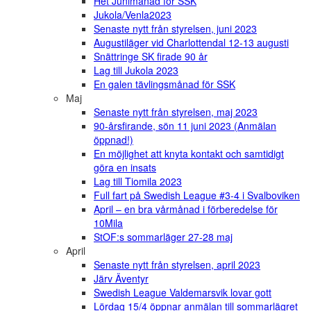
Het Junimånad för SSK
Jukola/Venla2023
Senaste nytt från styrelsen, juni 2023
Augustiläger vid Charlottendal 12-13 augusti
Snättringe SK firade 90 år
Lag till Jukola 2023
En galen tävlingsmånad för SSK
Maj
Senaste nytt från styrelsen, maj 2023
90-årsfirande, sön 11 juni 2023 (Anmälan
öppnad!)
En möjlighet att knyta kontakt och samtidigt
göra en insats
Lag till Tiomila 2023
Full fart på Swedish League #3-4 i Svalboviken
April – en bra vårmånad i förberedelse för
10Mila
StOF:s sommarläger 27-28 maj
April
Senaste nytt från styrelsen, april 2023
Järv Äventyr
Swedish League Valdemarsvik lovar gott
Lördag 15/4 öppnar anmälan till sommarlägret