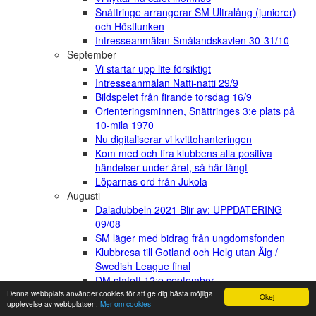
Snättringe arrangerar SM Ultralång (juniorer)
och Höstlunken
Intresseanmälan Smålandskavlen 30-31/10
September
Vi startar upp lite försiktigt
Intresseanmälan Natti-natti 29/9
Bildspelet från firande torsdag 16/9
Orienteringsminnen, Snättringes 3:e plats på
10-mila 1970
Nu digitaliserar vi kvittohanteringen
Kom med och fira klubbens alla positiva
händelser under året, så här långt
Löparnas ord från Jukola
Augusti
Daladubbeln 2021 Blir av: UPPDATERING
09/08
SM läger med bidrag från ungdomsfonden
Klubbresa till Gotland och Helg utan Älg /
Swedish League final
DM stafett 12:e september
Ny framgång för Simon!
Denna webbplats använder cookies för att ge dig bästa möjliga
Okej
upplevelse av webbplatsen.
Mer om cookies
Grattis Simon !!