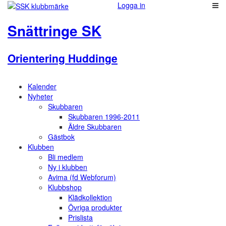
Logga in
Snättringe SK
Orientering Huddinge
Kalender
Nyheter
Skubbaren
Skubbaren 1996-2011
Äldre Skubbaren
Gästbok
Klubben
Bli medlem
Ny i klubben
Avima (fd Webforum)
Klubbshop
Klädkollektion
Övriga produkter
Prislista