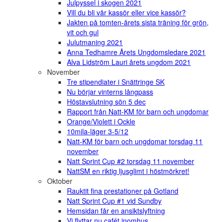
Julpyssel i skogen 2021
Vill du bli vår kassör eller vice kassör?
Jakten på tomten-årets sista träning för grön,
vit och gul
Julutmaning 2021
Anna Tedhamre Årets Ungdomsledare 2021
Alva Lidström Lauri årets ungdom 2021
November
Tre stipendiater i Snättringe SK
Nu börjar vinterns långpass
Höstavslutning sön 5 dec
Rapport från Natt-KM för barn och ungdomar
Orange/Violett i Ockle
10mila-läger 3-5/12
Natt-KM för barn och ungdomar torsdag 11
november
Natt Sprint Cup #2 torsdag 11 november
NattSM en riktig ljusglimt i höstmörkret!
Oktober
Rauktit fina prestationer på Gotland
Natt Sprint Cup #1 vid Sundby
Hemsidan får en ansiktslyftning
Vi flyttar nu cafét inomhus