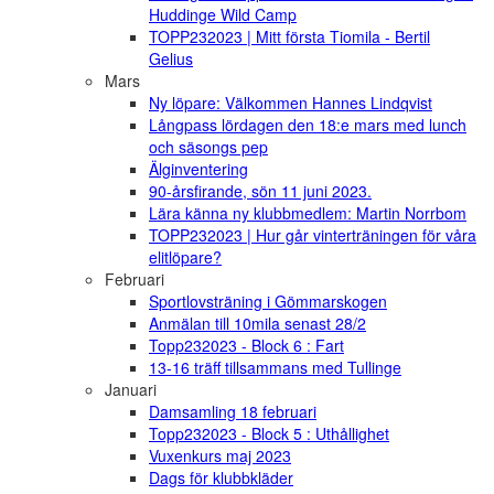
Huddinge Wild Camp
TOPP232023 | Mitt första Tiomila - Bertil
Gelius
Mars
Ny löpare: Välkommen Hannes Lindqvist
Långpass lördagen den 18:e mars med lunch
och säsongs pep
Älginventering
90-årsfirande, sön 11 juni 2023.
Lära känna ny klubbmedlem: Martin Norrbom
TOPP232023 | Hur går vinterträningen för våra
elitlöpare?
Februari
Sportlovsträning i Gömmarskogen
Anmälan till 10mila senast 28/2
Topp232023 - Block 6 : Fart
13-16 träff tillsammans med Tullinge
Januari
Damsamling 18 februari
Topp232023 - Block 5 : Uthållighet
Vuxenkurs maj 2023
Dags för klubbkläder