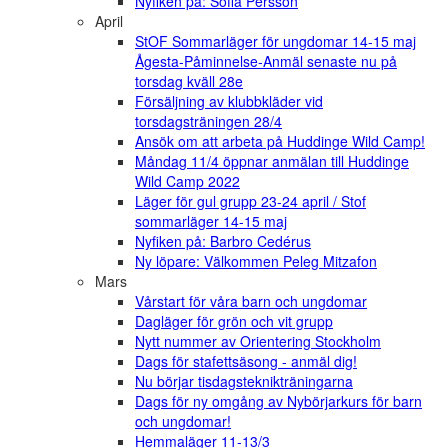
Nyfiken på: Sofia Persson
April
StOF Sommarläger för ungdomar 14-15 maj
Ågesta-Påminnelse-Anmäl senaste nu på
torsdag kväll 28e
Försäljning av klubbkläder vid
torsdagsträningen 28/4
Ansök om att arbeta på Huddinge Wild Camp!
Måndag 11/4 öppnar anmälan till Huddinge
Wild Camp 2022
Läger för gul grupp 23-24 april / Stof
sommarläger 14-15 maj
Nyfiken på: Barbro Cedérus
Ny löpare: Välkommen Peleg Mitzafon
Mars
Vårstart för våra barn och ungdomar
Dagläger för grön och vit grupp
Nytt nummer av Orientering Stockholm
Dags för stafettsäsong - anmäl dig!
Nu börjar tisdagsteknikträningarna
Dags för ny omgång av Nybörjarkurs för barn
och ungdomar!
Hemmaläger 11-13/3