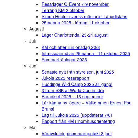
Resa/läger O-Event 7-9 november
Terräng KM 2 oktober
Simon Hector svensk mästare i Långdistans
25manna 2025 - lördag 11 oktober
Augusti
Läger Charlottendal 23-24 augusti
Juli
KM och after-run onsdag 20/8
Intresseanmälan 25manna - 11 oktober 2025
Sommarträningar 2025
Juni
Senaste nytt från styrelsen, juni 2025
Jukola 2025 reserapport
Huddinge Wild Camp 2025 är igång!
3 from SSK at World Cup in Idre
Paradiset 2025 – 13 september
Lär känna ny löpare – Välkommen Ernest Pou
Bruns!
Lag till Jukola 2025 (uppdaterat 7/6)
Rapport från KM i inomhusorientering
Maj
Våravslutning/sommarupptakt 8 juni