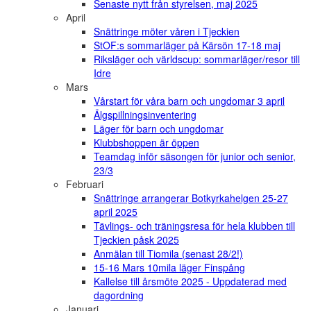
Senaste nytt från styrelsen, maj 2025
April
Snättringe möter våren i Tjeckien
StOF:s sommarläger på Kärsön 17-18 maj
Riksläger och världscup: sommarläger/resor till
Idre
Mars
Vårstart för våra barn och ungdomar 3 april
Älgspillningsinventering
Läger för barn och ungdomar
Klubbshoppen är öppen
Teamdag inför säsongen för junior och senior,
23/3
Februari
Snättringe arrangerar Botkyrkahelgen 25-27
april 2025
Tävlings- och träningsresa för hela klubben till
Tjeckien påsk 2025
Anmälan till Tiomila (senast 28/2!)
15-16 Mars 10mila läger Finspång
Kallelse till årsmöte 2025 - Uppdaterad med
dagordning
Januari