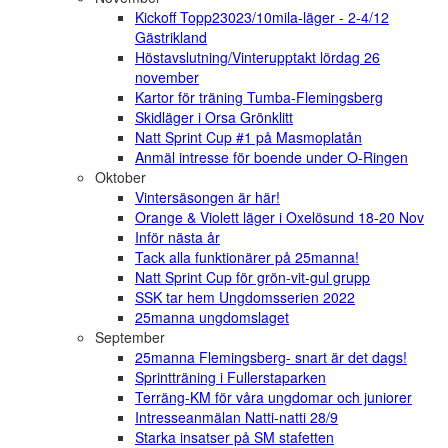
Kickoff Topp23023/10mila-läger - 2-4/12
Gästrikland
Höstavslutning/Vinterupptakt lördag 26
november
Kartor för träning Tumba-Flemingsberg
Skidläger i Orsa Grönklitt
Natt Sprint Cup #1 på Masmoplatån
Anmäl intresse för boende under O-Ringen
Oktober
Vintersäsongen är här!
Orange & Violett läger i Oxelösund 18-20 Nov
Inför nästa år
Tack alla funktionärer på 25manna!
Natt Sprint Cup för grön-vit-gul grupp
SSK tar hem Ungdomsserien 2022
25manna ungdomslaget
September
25manna Flemingsberg- snart är det dags!
Sprintträning i Fullerstaparken
Terräng-KM för våra ungdomar och juniorer
Intresseanmälan Natti-natti 28/9
Starka insatser på SM stafetten