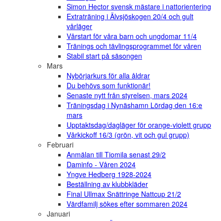
Simon Hector svensk mästare i nattorientering
Extraträning i Älvsjöskogen 20/4 och gult
vårläger
Vårstart för våra barn och ungdomar 11/4
Tränings och tävlingsprogrammet för våren
Stabil start på säsongen
Mars
Nybörjarkurs för alla åldrar
Du behövs som funktionär!
Senaste nytt från styrelsen, mars 2024
Träningsdag i Nynäshamn Lördag den 16:e
mars
Upptaktsdag/dagläger för orange-violett grupp
Vårkickoff 16/3 (grön, vit och gul grupp)
Februari
Anmälan till Tiomila senast 29/2
Daminfo - Våren 2024
Yngve Hedberg 1928-2024
Beställning av klubbkläder
Final Ullmax Snättringe Nattcup 21/2
Värdfamilj sökes efter sommaren 2024
Januari