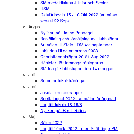
SM medeldistans JUnior och Senior
USM
DalaDubbeln 15 - 16 Okt 2022 (anmälan
senast 22 Sep)
Augusti
Nyfiken på: Jonas Pannagel
Beställning och försäljning av klubbkläder
Anmälan till Stafett DM 4:e september
Inbjudan till sommarresa 2023
Charlottendalsläger 20-21 Aug 2022
Höststart för torsdagsträningarna
Städdag i klubbstugan den 14:e augusti
Juli
Sommar-teknikträningar
Juni
Jukola- en reserapport
Spettaloppet 2022 - anmälan är öppnad
Lag till Jukola 18-19/6
Nyfiken på: Bertil Gelius
Maj
Sälen 2022
Lag till 10mila 2022 - med Snättringe PM