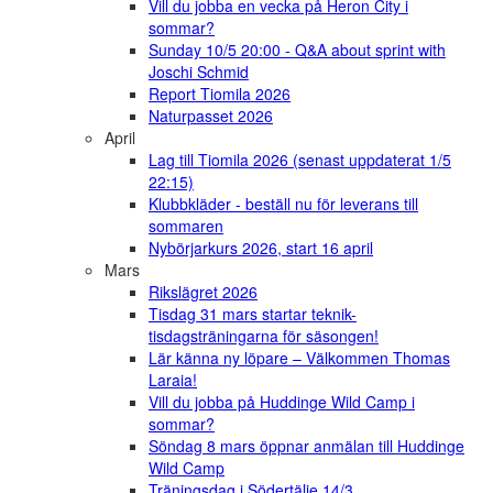
Vill du jobba en vecka på Heron City i
sommar?
Sunday 10/5 20:00 - Q&A about sprint with
Joschi Schmid
Report Tiomila 2026
Naturpasset 2026
April
Lag till Tiomila 2026 (senast uppdaterat 1/5
22:15)
Klubbkläder - beställ nu för leverans till
sommaren
Nybörjarkurs 2026, start 16 april
Mars
Rikslägret 2026
Tisdag 31 mars startar teknik-
tisdagsträningarna för säsongen!
Lär känna ny löpare – Välkommen Thomas
Laraia!
Vill du jobba på Huddinge Wild Camp i
sommar?
Söndag 8 mars öppnar anmälan till Huddinge
Wild Camp
Träningsdag i Södertälje 14/3