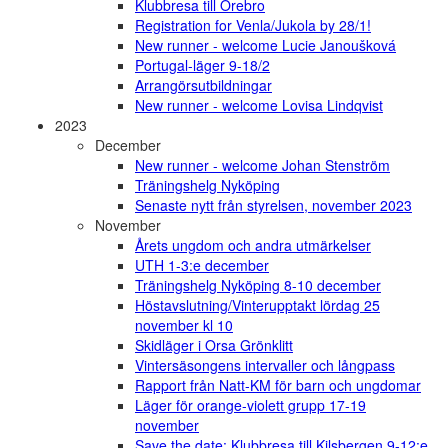
Klubbresa till Örebro
Registration for Venla/Jukola by 28/1!
New runner - welcome Lucie Janoušková
Portugal-läger 9-18/2
Arrangörsutbildningar
New runner - welcome Lovisa Lindqvist
2023
December
New runner - welcome Johan Stenström
Träningshelg Nyköping
Senaste nytt från styrelsen, november 2023
November
Årets ungdom och andra utmärkelser
UTH 1-3:e december
Träningshelg Nyköping 8-10 december
Höstavslutning/Vinterupptakt lördag 25
november kl 10
Skidläger i Orsa Grönklitt
Vintersäsongens intervaller och långpass
Rapport från Natt-KM för barn och ungdomar
Läger för orange-violett grupp 17-19
november
Save the date: Klubbresa till Kilsbergen 9-12:e