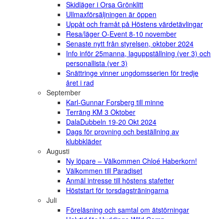
Skidläger i Orsa Grönklitt
Ullmaxförsäljningen är öppen
Uppåt och framåt på Höstens värdetävlingar
Resa/läger O-Event 8-10 november
Senaste nytt från styrelsen, oktober 2024
Info inför 25manna, laguppställning (ver 3) och
personallista (ver 3)
Snättringe vinner ungdomsserien för tredje
året i rad
September
Karl-Gunnar Forsberg till minne
Terräng KM 3 Oktober
DalaDubbeln 19-20 Okt 2024
Dags för provning och beställning av
klubbkläder
Augusti
Ny löpare – Välkommen Chloé Haberkorn!
Välkommen till Paradiset
Anmäl intresse till höstens stafetter
Höststart för torsdagsträningarna
Juli
Föreläsning och samtal om ätstörningar