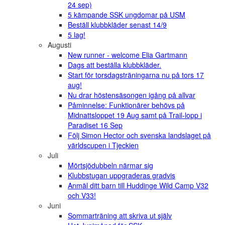
24 sep)
5 kämpande SSK ungdomar på USM
Beställ klubbkläder senast 14/9
5 lag!
Augusti
New runner - welcome Elia Gartmann
Dags att beställa klubbkläder.
Start för torsdagsträningarna nu på tors 17
aug!
Nu drar höstensäsongen igång på allvar
Påminnelse: Funktionärer behövs på
Midnattsloppet 19 Aug samt på Trail-lopp i
Paradiset 16 Sep
Följ Simon Hector och svenska landslaget på
världscupen i Tjeckien
Juli
Mörtsjödubbeln närmar sig
Klubbstugan uppgraderas gradvis
Anmäl ditt barn till Huddinge Wild Camp V32
och V33!
Juni
Sommarträning att skriva ut själv