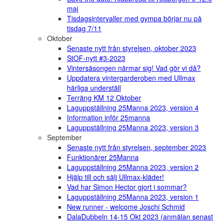
maj
Tisdagsintervaller med gympa börjar nu på
tisdag 7/11
Oktober
Senaste nytt från styrelsen, oktober 2023
StOF-nytt #3-2023
Vintersäsongen närmar sig! Vad gör vi då?
Uppdatera vintergarderoben med Ullmax
härliga underställ
Terräng KM 12 Oktober
Laguppställning 25Manna 2023, version 4
Information inför 25manna
Laguppställning 25Manna 2023, version 3
September
Senaste nytt från styrelsen, september 2023
Funktionärer 25Manna
Laguppställning 25Manna 2023, version 2
Hjälp till och sälj Ullmax-kläder!
Vad har Simon Hector gjort i sommar?
Laguppställning 25Manna 2023, version 1
New runner - welcome Joschi Schmid
DalaDubbeln 14-15 Okt 2023 (anmälan senast