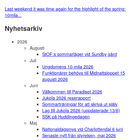
Last weekend it was time again for the highlight of the spring:
10mila...
Nyhetsarkiv
2026
Augusti
StOF:s sommarläger vid Sundby gård
Juli
Ungdomens 10-mila 2026
Funktionärer behövs till Midnattsloppet 15
augusti 2026
Juni
Välkommen till Paradiset 2026
Jukola 2026 reserapport
Sommarträningar för att skriva ut själv
Lag till Jukola 2026 (uppdaterade 13/6)
SSK på Huddingedagen
Maj
Nationaldagsmys vid Charlottendal 6 juni
Senaste nytt från styrelsen, maj 2026