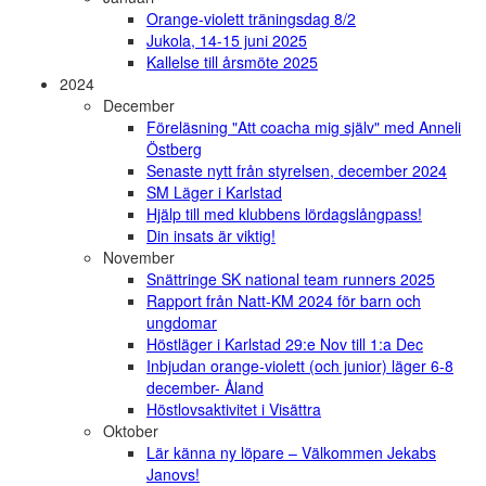
Orange-violett träningsdag 8/2
Jukola, 14-15 juni 2025
Kallelse till årsmöte 2025
2024
December
Föreläsning "Att coacha mig själv" med Anneli
Östberg
Senaste nytt från styrelsen, december 2024
SM Läger i Karlstad
Hjälp till med klubbens lördagslångpass!
Din insats är viktig!
November
Snättringe SK national team runners 2025
Rapport från Natt-KM 2024 för barn och
ungdomar
Höstläger i Karlstad 29:e Nov till 1:a Dec
Inbjudan orange-violett (och junior) läger 6-8
december- Åland
Höstlovsaktivitet i Visättra
Oktober
Lär känna ny löpare – Välkommen Jekabs
Janovs!