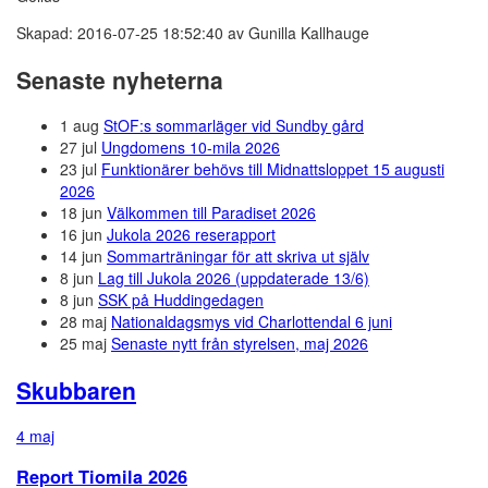
Skapad: 2016-07-25 18:52:40 av Gunilla Kallhauge
Senaste nyheterna
1 aug
StOF:s sommarläger vid Sundby gård
27 jul
Ungdomens 10-mila 2026
23 jul
Funktionärer behövs till Midnattsloppet 15 augusti
2026
18 jun
Välkommen till Paradiset 2026
16 jun
Jukola 2026 reserapport
14 jun
Sommarträningar för att skriva ut själv
8 jun
Lag till Jukola 2026 (uppdaterade 13/6)
8 jun
SSK på Huddingedagen
28 maj
Nationaldagsmys vid Charlottendal 6 juni
25 maj
Senaste nytt från styrelsen, maj 2026
Skubbaren
4 maj
Report Tiomila 2026