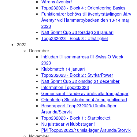
Vårens äventyr!
Topp232023 - Block 4 : Orienteering Basics
Funktionärer behövs till äventyrstävlingen Järv
Äventyr vid Hammarbybacken den 13-14 maj
2023
Natt Sprint Cup #3 torsdag 26 januari
Topp232023 - Block 3 : Uthållighet
2022
December
Inbjudan till sommarresa till Swiss O Week
2023
Klubbmatch 14 januari
Topp232023 - Block 2 : Styrka/Power
Natt Sprint Cup #2 onsdag 21 december
Information Topp232023
Gemensamt firande av årets alla framgångar
Orientering Stockholm no.4 är nu publicerad
Reserapport Topp232023/10mila-läger
Årsunda/Storvik
Topp232023 - Block 1 : Startblocket
Nu julstädar vi klubbstugan!
PM Topp232023/10mila-läger Årsunda/Storvik
November