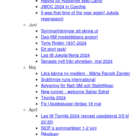
Halvtid för Huddinge Wild Camp
JWOC 2024 in Czechia
It was that time of the year again! Jukola
reserapport
Juni
Sommarträningar att skriva ut
Dag-KM medeldistans avgjort
Terje Rydén 1937-2024
Ett stort tack!
Lag till Jukola/Venla 2024
Senaste nytt från styrelsen, maj 2024
Maj
Lära känna ny medlem - Märta Ransjö Zander
Snättringe runs international
Avlysning för Natt-SM och Stafettligan
New runner - welcome Sahar Eshel
Tiomila 2024
Fix i klubbstugan lördag 18 maj
April
Lag till Tiomila 2024 (senast uppdaterat 3/5 kl
20:35)
StOF:s sommarläger 1-2 juni
Riksläger