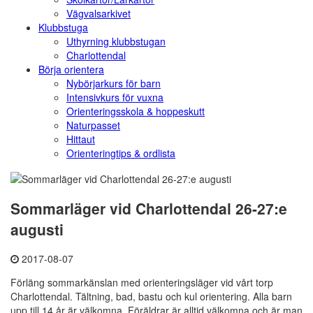
Vägvalsarkivet
Klubbstuga
Uthyrning klubbstugan
Charlottendal
Börja orientera
Nybörjarkurs för barn
Intensivkurs för vuxna
Orienteringsskola & hoppeskutt
Naturpasset
Hittaut
Orienteringtips & ordlista
Sommarläger vid Charlottendal 26-27:e
augusti
2017-08-07
Förläng sommarkänslan med orienteringsläger vid vårt torp
Charlottendal. Tältning, bad, bastu och kul orientering. Alla barn
upp till 14 år är välkomna. Föräldrar är alltid välkomna och är man