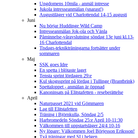
Ungdomens 10mila - anmäl intresse
Jukola intresseanmälan (snarast!)
Augustiläger vid Charlottendal 14-15 augusti
Juni
Nu börjar Huddinge Wild Camp
Intresseanmälan Jok-ola och Vänla
Påminnelse-våravslutning söndag 13e juni kl.13-
16 Charlottendal
Tisdags-teknikträningarna fortsätter under
sommaren
Maj
SSK goes Idre
En spetta i blötaste laget
Tensta sprint lördagen 29:e
Kul skogssprint på lördag i Tullinge (Brantbrink)
Spettaloppet - anmälan är öppnad
Kanoninsats på Elitstafetten - reseberättelse
April
Naturpasset 2021 vid Gömmaren
Lag till Elitstafetten
Träning i Björnkulla, Söndag 2/5
Harbromedeln Söndag 25:e April 10-11:30
Välkommen till uppstartsläger 24/4 10-16
Ny löpare: Välkommen Joel Börjesson Eriksson!
Två träningar med SI i helgen