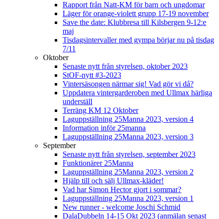
Rapport från Natt-KM för barn och ungdomar
Läger för orange-violett grupp 17-19 november
Save the date: Klubbresa till Kilsbergen 9-12:e
maj
Tisdagsintervaller med gympa börjar nu på tisdag
7/11
Oktober
Senaste nytt från styrelsen, oktober 2023
StOF-nytt #3-2023
Vintersäsongen närmar sig! Vad gör vi då?
Uppdatera vintergarderoben med Ullmax härliga
underställ
Terräng KM 12 Oktober
Laguppställning 25Manna 2023, version 4
Information inför 25manna
Laguppställning 25Manna 2023, version 3
September
Senaste nytt från styrelsen, september 2023
Funktionärer 25Manna
Laguppställning 25Manna 2023, version 2
Hjälp till och sälj Ullmax-kläder!
Vad har Simon Hector gjort i sommar?
Laguppställning 25Manna 2023, version 1
New runner - welcome Joschi Schmid
DalaDubbeln 14-15 Okt 2023 (anmälan senast