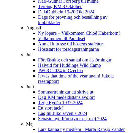
Karl-Gunnar Forsberg till minne
Terräng KM 3 Oktober
DalaDubbeln 19-20 Okt 2024
Dags för provning och beställning av
klubbkläder
Augusti
Ny löpare – Välkommen Chloé Haberkorn!
Välkommen till Paradiset
Anmäl intresse till höstens stafetter
Höststart för torsdagsträningarna
Juli
Föreläsning och samtal om ätstörningar
Halvtid för Huddinge Wild Camp
JWOC 2024 in Czechia
It was that time of the year again! Jukola
reserapport
Juni
Sommarträningar att skriva ut
Dag-KM medeldistans avgjort
Terje Rydén 1937-2024
Ett stort tack!
Lag till Jukola/Venla 2024
Senaste nytt från styrelsen, maj 2024
Maj
Lära känna ny medlem - Märta Ransjö Zander