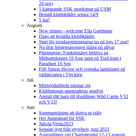
24 sep)
5 kämpande SSK ungdomar på USM
Beställ klubbkläder senast 14/9
5 lag!
Augusti
New runner - welcome Elia Gartmann
Dags att beställa klubbkläder.
Start för torsdagsträningarna nu på tors 17 aug!
Nu drar höstensäsongen igång på allvar
Påminnelse: Funktionärer behövs på
Midnattsloppet 19 Aug samt på Trail-lopp i
Paradiset 16 Sep
Följ Simon Hector och svenska landslaget på
världscupen i Tjeckien
Juli
Mörtsjödubbeln närmar sig
Klubbstugan uppgraderas gradvis
Anmäl ditt barn till Huddinge Wild Camp V32
och V33!
Juni
Sommarträning att skriva ut själv
Het Junimånad för SSK
Jukola/Venla2023
Senaste nytt från styrelsen, juni 2023
Augustiläger vid Charlottendal 12-13 augusti