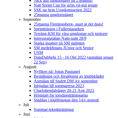
Tack alla funktionärer på 25manna!
Natt Sprint Cup för grön-vit-gul grupp
SSK tar hem Ungdomsserien 2022
25manna ungdomslaget
September
25manna Flemingsberg- snart är det dags!
Sprintträning i Fullerstaparken
Terräng-KM för våra ungdomar och juniorer
Intresseanmälan Natti-natti 28/9
Starka insatser på SM stafetten
SM medeldistans JUnior och Senior
USM
DalaDubbeln 15 - 16 Okt 2022 (anmälan senast
22 Sep)
Augusti
Nyfiken på: Jonas Pannagel
Beställning och försäljning av klubbkläder
Anmälan till Stafett DM 4:e september
Inbjudan till sommarresa 2023
Charlottendalsläger 20-21 Aug 2022
Höststart för torsdagsträningarna
Städdag i klubbstugan den 14:e augusti
Juli
Sommar-teknikträningar
Juni