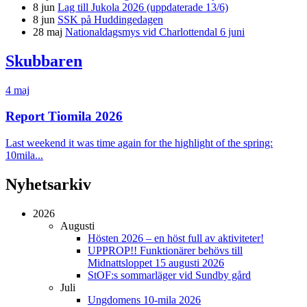
8 jun
Lag till Jukola 2026 (uppdaterade 13/6)
8 jun
SSK på Huddingedagen
28 maj
Nationaldagsmys vid Charlottendal 6 juni
Skubbaren
4 maj
Report Tiomila 2026
Last weekend it was time again for the highlight of the spring:
10mila...
Nyhetsarkiv
2026
Augusti
Hösten 2026 – en höst full av aktiviteter!
UPPROP!! Funktionärer behövs till
Midnattsloppet 15 augusti 2026
StOF:s sommarläger vid Sundby gård
Juli
Ungdomens 10-mila 2026