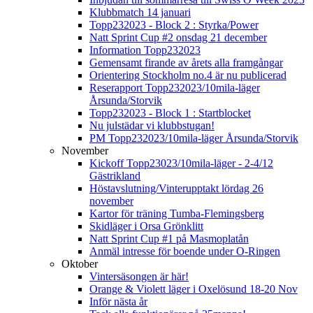
Klubbmatch 14 januari
Topp232023 - Block 2 : Styrka/Power
Natt Sprint Cup #2 onsdag 21 december
Information Topp232023
Gemensamt firande av årets alla framgångar
Orientering Stockholm no.4 är nu publicerad
Reserapport Topp232023/10mila-läger
Årsunda/Storvik
Topp232023 - Block 1 : Startblocket
Nu julstädar vi klubbstugan!
PM Topp232023/10mila-läger Årsunda/Storvik
November
Kickoff Topp23023/10mila-läger - 2-4/12
Gästrikland
Höstavslutning/Vinterupptakt lördag 26
november
Kartor för träning Tumba-Flemingsberg
Skidläger i Orsa Grönklitt
Natt Sprint Cup #1 på Masmoplatån
Anmäl intresse för boende under O-Ringen
Oktober
Vintersäsongen är här!
Orange & Violett läger i Oxelösund 18-20 Nov
Inför nästa år