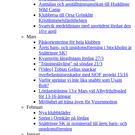
Anmälan och anställningsansökan till Huddinge
Wild Camp
Klubbresa till Orsa Grönklitt
Kristihimmelsfärdshelgen
Svartvik medeldistans med sportident lördag den
10:e april
Mars
Påskorientering för hela klubben
Årets barn- och ungdomsförening i Stockholm är
Snättringe SK!
Kvarnsjön långdistans lördag 27/3
"Träningstävling" på söndag 21/3
[Video] Tobias Gelius snackar
överbelastningsskador med StOF projekt 15/16
Varför sprintar vi inte lika snabbt som Usain
Bolt?
Lördagsträning 13:e Mars vid Albyfriluftsgård
för 13-16 åringar
Möjlighet att träna även för Vuxenmotion
Februari
Nya klubbkläder
Sprint i Ormkärr på lördag
Snättringe SK är nominerad till årets barn- och
ungdomsförening
Januari