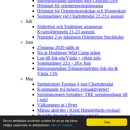
Intresseanmälan stafetten Mot Centrum 29/8
Höststart för orienteringsträningarna
Höststart för Orienteringsskolan och Hoppeskutt
Sommarläger vid Charlottendal 22-23:e augusti
Juli
Södertörn och Snättringe arrangerar
Kvarnsjötrippeln 21-23 augusti.
Nummer 2 av tidningen Orientering Stockholm
Juni
25manna 2020 ställs in
Nu är Huddinge Wild Camp igång
Lag till Jok-ola/Vänla + viktig info
Sommarläger 22:e - 26:e Juni
Intresseanmälan Träningsstafetten Jok-ola &
Vänla 13/6
Maj
Spettaloppet Torsdag 4 juni Charlottendal
Kommande två helgers extraaktiviteter!
Sprintsäsongen fortsätter- TRE sprintonsdagar till
i juni!
Välkommen in i flytet
Många aktiviter i Kristi Himmelfärds-veckan!
Hur blir det med 25manna i höst?
Träning med SI även på söndag (+ lite mer
Denna webbplats använder cookies för att ge dig bästa
Okej
möjliga upplevelse av webbplatsen.
Mer om cookies
träningsinfo)