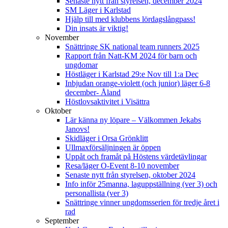
Senaste nytt från styrelsen, december 2024
SM Läger i Karlstad
Hjälp till med klubbens lördagslångpass!
Din insats är viktig!
November
Snättringe SK national team runners 2025
Rapport från Natt-KM 2024 för barn och
ungdomar
Höstläger i Karlstad 29:e Nov till 1:a Dec
Inbjudan orange-violett (och junior) läger 6-8
december- Åland
Höstlovsaktivitet i Visättra
Oktober
Lär känna ny löpare – Välkommen Jekabs
Janovs!
Skidläger i Orsa Grönklitt
Ullmaxförsäljningen är öppen
Uppåt och framåt på Höstens värdetävlingar
Resa/läger O-Event 8-10 november
Senaste nytt från styrelsen, oktober 2024
Info inför 25manna, laguppställning (ver 3) och
personallista (ver 3)
Snättringe vinner ungdomsserien för tredje året i
rad
September