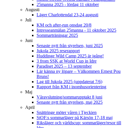
25manna 2025 - lördag 11 oktober
Augusti
Läger Charlottendal 23-24 augusti
Juli
KM och after-run onsdag 20/8
Intresseanmälan 25manna - 11 oktober 2025
Sommarträningar 2025
Juni
Senaste nytt från styrelsen, juni 2025
Jukola 2025 reserapport
Huddinge Wild Camp 2025 är igång!
3 from SSK at World Cup in Idre
Paradiset 2025 – 13 september
Lär känna ny löpare – Välkommen Ernest Pou
Bruns!
Lag till Jukola 2025 (uppdaterat 7/6)
Rapport från KM i inomhusorientering
Maj
Våravslutning/sommarupptakt 8 juni
Senaste nytt från styrelsen, maj 2025
April
Snättringe möter våren i Tjeckien
StOF:s sommarläger på Kärsön 17-18 maj
Riksläger och världscup: sommarläger/resor till
Idre