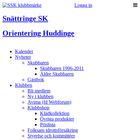
Logga in
Snättringe SK
Orientering Huddinge
Kalender
Nyheter
Skubbaren
Skubbaren 1996-2011
Äldre Skubbaren
Gästbok
Klubben
Bli medlem
Ny i klubben
Avima (fd Webforum)
Klubbshop
Klädkollektion
Övriga produkter
Prislista
Folksam idrottsförsäkring
Styrelse och kommittéer