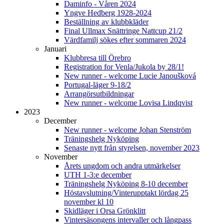
Daminfo - Våren 2024
Yngve Hedberg 1928-2024
Beställning av klubbkläder
Final Ullmax Snättringe Nattcup 21/2
Värdfamilj sökes efter sommaren 2024
Januari
Klubbresa till Örebro
Registration for Venla/Jukola by 28/1!
New runner - welcome Lucie Janoušková
Portugal-läger 9-18/2
Arrangörsutbildningar
New runner - welcome Lovisa Lindqvist
2023
December
New runner - welcome Johan Stenström
Träningshelg Nyköping
Senaste nytt från styrelsen, november 2023
November
Årets ungdom och andra utmärkelser
UTH 1-3:e december
Träningshelg Nyköping 8-10 december
Höstavslutning/Vinterupptakt lördag 25
november kl 10
Skidläger i Orsa Grönklitt
Vintersäsongens intervaller och långpass