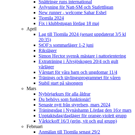
Snättringe runs international
Avlysning för Natt-SM och Stafettligan
New runner - welcome Sahar Eshel
Tiomila 2024
Fix i klubbstugan lördag 18 maj
April
Lag till Tiomila 2024 (senast uppdaterat 3/5 kl
20:35)
StOF:s sommarläger 1-2 juni
Riksläger
Simon Hector svensk mästare i nattorientering
Extraträning i Älvsjöskogen 20/4 och gult
vårläger
Vårstart för våra barn och ungdomar 11/4
Tränings och tävlingsprogrammet för våren
Stabil start på säsongen
Mars
Nybörjarkurs för alla åldrar
Du behövs som funktionär!
Senaste nytt från styrelsen, mars 2024
Träningsdag i Nynäshamn Lördag den 16:e mars
Upptaktsdag/dagläger för orange-violett grupp
Vårkickoff 16/3 (grön, vit och gul grupp)
Februari
Anmälan till Tiomila senast 29/2