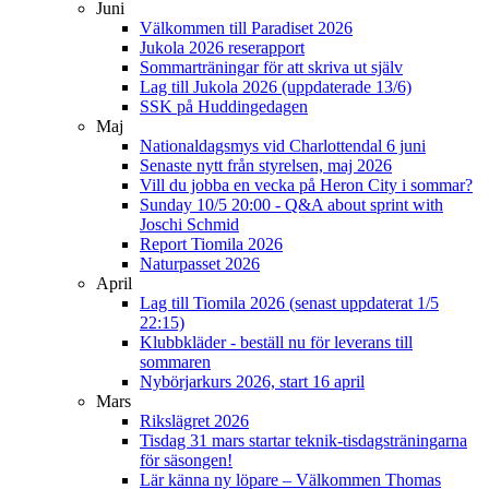
Juni
Välkommen till Paradiset 2026
Jukola 2026 reserapport
Sommarträningar för att skriva ut själv
Lag till Jukola 2026 (uppdaterade 13/6)
SSK på Huddingedagen
Maj
Nationaldagsmys vid Charlottendal 6 juni
Senaste nytt från styrelsen, maj 2026
Vill du jobba en vecka på Heron City i sommar?
Sunday 10/5 20:00 - Q&A about sprint with
Joschi Schmid
Report Tiomila 2026
Naturpasset 2026
April
Lag till Tiomila 2026 (senast uppdaterat 1/5
22:15)
Klubbkläder - beställ nu för leverans till
sommaren
Nybörjarkurs 2026, start 16 april
Mars
Rikslägret 2026
Tisdag 31 mars startar teknik-tisdagsträningarna
för säsongen!
Lär känna ny löpare – Välkommen Thomas