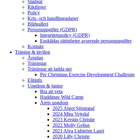
Stadgar
Riktlinjer
Policy
Kris- och handlingsplaner
Bildgalleri
Personuppgifter (GDPR)
Integritetspolicy (GDPR)
Enskildas rättigheter avseende personuppgifter
Kontakt
Träning & tävling
Årsplan
Träningar
Träningar att ladda ner
Pre Christmas Exercise Development Challenge
Elitinfo
Ungdom & junior
Bra att veta
Huddinge Wild Camp
Årets ungdom
2025 Algot Sjöstrand
2024 Mira Vejedal
2023 Kerstin Christie
2022 Molly Gelius
2021 Alva Lidström Lauri
2020 Lilly Christie