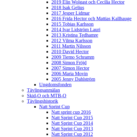
2019 Elin Wolgast och Cecilia Hector
2018 Isak Gelius
2017 Jesper Lidmar
2016 Frida Hector och Mattias Kallhauge
2015 Tobias Karlsson
2014 Ivar Lidström Lauri
2013 Kristina Tedhamre
2012 Vilma Karlsson
2011 Martin Nilsson
2010 David Hector
2009 Tiemo Schramm
2008 Simon Fröjd
2007 Simon Hector
2006 Maria Movin
2005 Jenny Dahlström
Ungdomsfonden
Tävlingsanmälan
Skid-O och MTB-O
Tävlingshistorik
Natt Sprint Cup
Natt sprint cup 2016
Natt Sprint Cup 2015
Natt Sprint Cup 2014
Natt Sprint Cup 2013
Natt Sprint Cup 2012