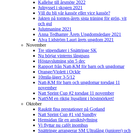
Kallelse till årsmöte 2022
Julpyssel i skogen 2021
Vill du bli vår kassör eller vice kassör?
Jakten på tomten-årets sista träning för grön, vit
och gul
Julutmaning 2021
Anna Tedhamre Årets Ungdomsledare 2021
Alva Lidström Lauri årets ungdom 2021
November
Tre stipendiater i Snättringe SK
Nu börjar vinterns långpass
Höstavslutning sön 5 dec
Rapport från Natt-KM för barn och ungdomar
Orange/Violett i Ockle
10mila-läger 3-5/12
Natt-KM för barn och ungdomar torsdag 11
november
Natt Sprint Cup #2 torsdag 11 november
NattSM en riktig ljusglimt i höstmörkret!
Oktober
Rauktit fina prestationer på Gotland
Natt Sprint Cup #1 vid Sundby
Hemsidan får en ansiktslyftning
Vi flyttar nu cafét inomhus
Snättringe arrangerar SM Ultralång (juniorer) och