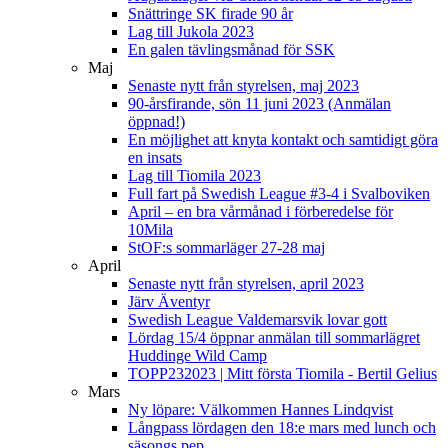
Snättringe SK firade 90 år
Lag till Jukola 2023
En galen tävlingsmånad för SSK
Maj
Senaste nytt från styrelsen, maj 2023
90-årsfirande, sön 11 juni 2023 (Anmälan
öppnad!)
En möjlighet att knyta kontakt och samtidigt göra
en insats
Lag till Tiomila 2023
Full fart på Swedish League #3-4 i Svalboviken
April – en bra vårmånad i förberedelse för
10Mila
StOF:s sommarläger 27-28 maj
April
Senaste nytt från styrelsen, april 2023
Järv Äventyr
Swedish League Valdemarsvik lovar gott
Lördag 15/4 öppnar anmälan till sommarlägret
Huddinge Wild Camp
TOPP232023 | Mitt första Tiomila - Bertil Gelius
Mars
Ny löpare: Välkommen Hannes Lindqvist
Långpass lördagen den 18:e mars med lunch och
säsongs pep