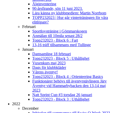
Älginventering
90-årsfirande, sön 11 juni 2023.
Lära känna ny klubbmedlem: Martin Norrbom
TOPP232023 | Hur går vinterträningen för våra
elitlöpare?
Februari
Sportlovsträning i Gömmarskogen
Anmälan till 10mila senast 28/2
Topp232023 - Block 6 : Fart
13-16 träff tillsammans med Tullinge
Januari
Damsamling 18 februari
Topp232023 - Block 5 : Uthållighet
Vuxenkurs maj 2023
Dags för klubbkläder
Vårens äventyr!
Topp232023 - Block 4 : Orienteering Basics
Funktionärer behövs till äventyrstävlingen Järv
Äventyr vid Hammarbybacken den 13-14 maj
2023
Natt Sprint Cup #3 torsdag 26 januari
Topp232023 - Block 3 : Uthållighet
2022
December
Inbjudan till sommarresa till Swiss O Week 2023