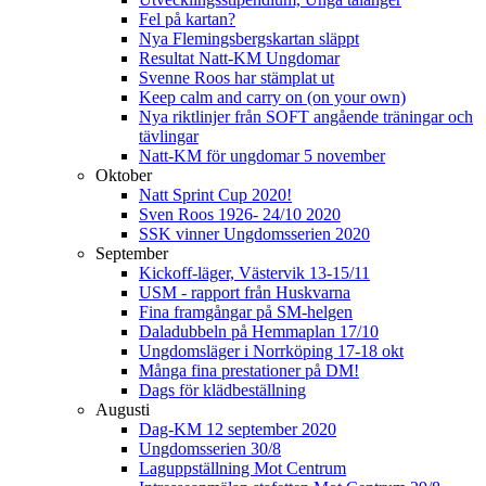
Fel på kartan?
Nya Flemingsbergskartan släppt
Resultat Natt-KM Ungdomar
Svenne Roos har stämplat ut
Keep calm and carry on (on your own)
Nya riktlinjer från SOFT angående träningar och
tävlingar
Natt-KM för ungdomar 5 november
Oktober
Natt Sprint Cup 2020!
Sven Roos 1926- 24/10 2020
SSK vinner Ungdomsserien 2020
September
Kickoff-läger, Västervik 13-15/11
USM - rapport från Huskvarna
Fina framgångar på SM-helgen
Daladubbeln på Hemmaplan 17/10
Ungdomsläger i Norrköping 17-18 okt
Många fina prestationer på DM!
Dags för klädbeställning
Augusti
Dag-KM 12 september 2020
Ungdomsserien 30/8
Laguppställning Mot Centrum