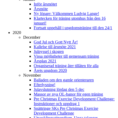
Inför årsmötet
Årsmöte
Ny löpare: Välkommen Ludvig Lange!
Klartecken för träning utomhus från den 16
januari!
Fortsatt uppehåll i ungdomsträning till den 24/1
2020
December
God Jul och Gott Nytt År!
Kallelse till årsmöte 2021
Julpyssel i skogen
Vissa möjligheter till gemensam träning
Årsplan 2021
Organiserad träning åter tillåten för alla
Årets ungdom 2020
November
Balladen om den gamle orienteraren
Efterlysning!
Julavslutning lördag den 5 dec
Massor av nya OL-banor för egen träning
Pre Christmas Exercise Development Challenge:
Instruktioner och uppdrag 1
Snättringe SKs Pre Christmas Exercise
Development Challenge
Utvecklingsstipendium, Unga talanger