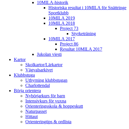
10MILA-historik
Historiska resultat i 10MILA för Snättringe
Sportklubb
10MILA 2019
10MILA 2018
Project 73
Styrketräning
10MILA 2017
Project 86
Resultat 10MILA 2017
Jukolan viesti
Kartor
Skolkartor/Lärkartor
Vägvalsarkivet
Klubbstuga
Uthyrning klubbstugan
Charlottendal
Börja orientera
Nybörjarkurs för barn
Intensivkurs för vuxna
Orienteringsskola & hoppeskutt
Naturpasset
Hittaut
Orienteringtips & ordlista