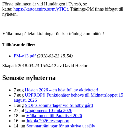
Första träningen är vid Hundängen i Tyresö, se
karta:
https://kartor.eniro.se/m/yTIQt
. Tränings-PM finns bifogat till
nyheten.
Välkomna på teknikträningar önskar träningskommittén!
Tillhörande filer:
PM-v13.pdf
(2018-03-23 15:54)
Skapad: 2018-03-23 15:54:12 av David Hector
Senaste nyheterna
7 aug
Hösten 2026 – en höst full av aktiviteter!
7 aug
UPPROP!! Funktionärer behövs till Midnattsloppet 15
augusti 2026
1 aug
StOF:s sommarläger vid Sundby gård
27 jul
Ungdomens 10-mila 2026
18 jun
Välkommen till Paradiset 2026
16 jun
Jukola 2026 reserapport
14 jun
Sommarträningar för att skriva ut själv