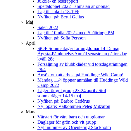
Jukola- en reserapport
Spettaloppet 2022 - anmälan är öppnad
Lag till Jukola 18-19/6
Nyfiken på: Bertil Gelius
Maj
Sälen 2022
Lag till 10mila 2022 - med Snättringe PM
Nyfiken på: Sofia Persson
April
StOF Sommarläger för ungdomar 14-15 maj
Ågesta-Påminnelse-Anmäl senaste nu på torsdag
kväll 28e
Försäljning av klubbkläder vid torsdagsträningen
28/4
Ansök om att arbeta på Huddinge Wild Camp!
Måndag 11/4 öppnar anmälan till Huddinge Wild
Camp 2022
Läger för gul grupp 23-24 april / Stof
sommarläger 14-15 maj
Nyfiken på: Barbro Cedérus
Ny löpare: Välkommen Peleg Mitzafon
Mars
Vårstart för våra barn och ungdomar
Dagläger för grön och vit grupp
Nytt nummer av Orientering Stockholm