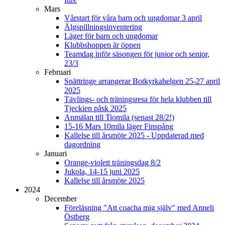
Mars
Vårstart för våra barn och ungdomar 3 april
Älgspillningsinventering
Läger för barn och ungdomar
Klubbshoppen är öppen
Teamdag inför säsongen för junior och senior,
23/3
Februari
Snättringe arrangerar Botkyrkahelgen 25-27 april
2025
Tävlings- och träningsresa för hela klubben till
Tjeckien påsk 2025
Anmälan till Tiomila (senast 28/2!)
15-16 Mars 10mila läger Finspång
Kallelse till årsmöte 2025 - Uppdaterad med
dagordning
Januari
Orange-violett träningsdag 8/2
Jukola, 14-15 juni 2025
Kallelse till årsmöte 2025
2024
December
Föreläsning "Att coacha mig själv" med Anneli
Östberg