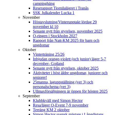
campinghäng
Reserapport Tiomilalägret i Tranås
SSK Julkalender Lucka 1
November
Höstavslutning/Vinterupptakt lördag 29
november kl 10
Senaste nytt från styrelsen, november 2025
O-ringen i Stockholm 2027
Rapport från Natt-KM 2025 för barn och
ungdomar
Oktober
Vinterträning 25/26
Inbjudan orange-violett (och junior) läger 5-7
december- Gotland
Senaste nytt från styrelsen, oktober 2025
Aktiviteter i höst äldre ungdomar, juniorer och
seniorer!
25manna, laguppställning (ver 3) och
personalschema (ver 3)
Ullmaxförsäljningen är öppen för hösten 2025
September
Klubbkväll med Simon Hector
Resa/läger O-Event 7-9 november
Terräng KM 2 oktober
Simon Hector svensk mästare i Långdistans