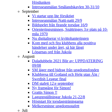
Höstlunken
Intresseanmälan Smålandskavlen 30-31/10
September
Vi startar upp lite försiktigt
Intresseanmälan Natti-natti 29/9
Bildspelet från firande torsdag 16/9
Orienteringsminnen, Snättringes 3:e plats på 10-
mila 1970
Nu digitaliserar vi kvittohanteringen
Kom med och fira klubbens alla positiva
händelser under året, så här långt
Löparnas ord från Jukola
Augusti
Daladubbeln 2021 Blir av: UPPDATERING
09/08
SM läger med bidrag från ungdomsfonden
Klubbresa till Gotland och Helg utan Älg /
Swedish League final
DM stafett 12:e september
Ny framgång för Simon!
Grattis Simon !!
Laguppställningar Jukola 21-22/8
Höststart för torsdagsträningarna
Melkersminne ungdomsstafett
Juli