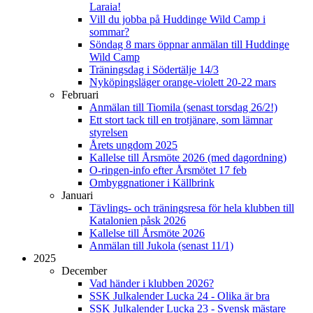
Laraia!
Vill du jobba på Huddinge Wild Camp i
sommar?
Söndag 8 mars öppnar anmälan till Huddinge
Wild Camp
Träningsdag i Södertälje 14/3
Nyköpingsläger orange-violett 20-22 mars
Februari
Anmälan till Tiomila (senast torsdag 26/2!)
Ett stort tack till en trotjänare, som lämnar
styrelsen
Årets ungdom 2025
Kallelse till Årsmöte 2026 (med dagordning)
O-ringen-info efter Årsmötet 17 feb
Ombyggnationer i Källbrink
Januari
Tävlings- och träningsresa för hela klubben till
Katalonien påsk 2026
Kallelse till Årsmöte 2026
Anmälan till Jukola (senast 11/1)
2025
December
Vad händer i klubben 2026?
SSK Julkalender Lucka 24 - Olika är bra
SSK Julkalender Lucka 23 - Svensk mästare