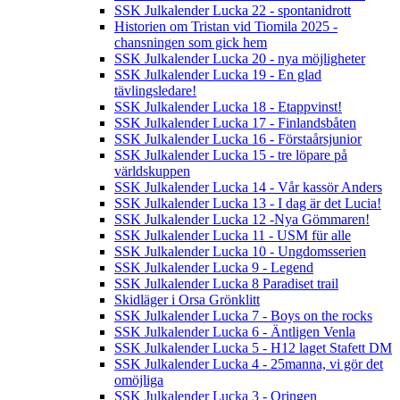
SSK Julkalender Lucka 22 - spontanidrott
Historien om Tristan vid Tiomila 2025 -
chansningen som gick hem
SSK Julkalender Lucka 20 - nya möjligheter
SSK Julkalender Lucka 19 - En glad
tävlingsledare!
SSK Julkalender Lucka 18 - Etappvinst!
SSK Julkalender Lucka 17 - Finlandsbåten
SSK Julkalender Lucka 16 - Förstaårsjunior
SSK Julkalender Lucka 15 - tre löpare på
världskuppen
SSK Julkalender Lucka 14 - Vår kassör Anders
SSK Julkalender Lucka 13 - I dag är det Lucia!
SSK Julkalender Lucka 12 -Nya Gömmaren!
SSK Julkalender Lucka 11 - USM für alle
SSK Julkalender Lucka 10 - Ungdomsserien
SSK Julkalender Lucka 9 - Legend
SSK Julkalender Lucka 8 Paradiset trail
Skidläger i Orsa Grönklitt
SSK Julkalender Lucka 7 - Boys on the rocks
SSK Julkalender Lucka 6 - Äntligen Venla
SSK Julkalender Lucka 5 - H12 laget Stafett DM
SSK Julkalender Lucka 4 - 25manna, vi gör det
omöjliga
SSK Julkalender Lucka 3 - Oringen