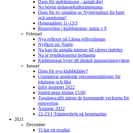
Dags för stafettsäsong - anmäl dig!
Nu börjar tisdagsteknikträningarna
Dags för ny omgång av Nybörjarkurs för barn
och ungdomar!
Hemmaläger 11-13/3
Renovering i klubbstugan- status v 9
Februari
Nya reflexer på Långa reflexslingan
Nyfiken på: Nadja
Nu kan du anmäla intresse till vårens stafetter
Nu är restriktionerna borttagna
Klubbstugan byter till digitalt inpasseringssystem
Januari
Dags för nya klubbkläder?
Uppdaterat angående rekommendationer för
träningar och fika
Inför årsmötet 2022
Stafett-pepp lördag 15:00
Torsdagscafét stängs de kommande veckorna för
renovering
Årsmöte 2022
22-23/1 Träningshelg på hemmaplan
2021
December
Vi har ett resultat