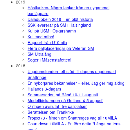
2019
Höstlunken- Några tankar från en nygammal
banläggare
Daladubbeln 2019 – en blöt historia
SSK levererar på SM i Hälsingland
Kul på USM i Oskarshamn
Kul med mtbo!
Rapport från U10mila
Flera pallplaceringar på Veteran-SM
SM Ultralång
Seger i Måsenstafetten!
2018
Ungdomsfonden- ett stöd till dagens ungdomar i
Snättringe
En nybörjares bekännelser – eller, Jag ger mig aldrig!
Hallands 3-dagars
Sommarserien på Rånö 10-11 augusti
Medeltidskampen på Gotland 4-5 augusti
O-ringen avslutat- tre pallplatser
Berättelsen om Frankrike
Project73 - filmen om Snättringes väg till 10MILA
Countdown 10MILA - En före detta "Långa nattens
man"