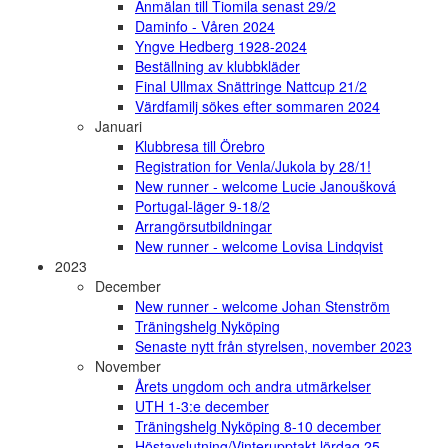
Anmälan till Tiomila senast 29/2
Daminfo - Våren 2024
Yngve Hedberg 1928-2024
Beställning av klubbkläder
Final Ullmax Snättringe Nattcup 21/2
Värdfamilj sökes efter sommaren 2024
Januari
Klubbresa till Örebro
Registration for Venla/Jukola by 28/1!
New runner - welcome Lucie Janoušková
Portugal-läger 9-18/2
Arrangörsutbildningar
New runner - welcome Lovisa Lindqvist
2023
December
New runner - welcome Johan Stenström
Träningshelg Nyköping
Senaste nytt från styrelsen, november 2023
November
Årets ungdom och andra utmärkelser
UTH 1-3:e december
Träningshelg Nyköping 8-10 december
Höstavslutning/Vinterupptakt lördag 25