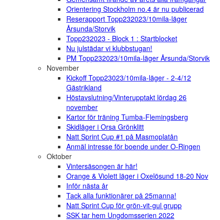
Orientering Stockholm no.4 är nu publicerad
Reserapport Topp232023/10mila-läger
Årsunda/Storvik
Topp232023 - Block 1 : Startblocket
Nu julstädar vi klubbstugan!
PM Topp232023/10mila-läger Årsunda/Storvik
November
Kickoff Topp23023/10mila-läger - 2-4/12
Gästrikland
Höstavslutning/Vinterupptakt lördag 26
november
Kartor för träning Tumba-Flemingsberg
Skidläger i Orsa Grönklitt
Natt Sprint Cup #1 på Masmoplatån
Anmäl intresse för boende under O-Ringen
Oktober
Vintersäsongen är här!
Orange & Violett läger i Oxelösund 18-20 Nov
Inför nästa år
Tack alla funktionärer på 25manna!
Natt Sprint Cup för grön-vit-gul grupp
SSK tar hem Ungdomsserien 2022