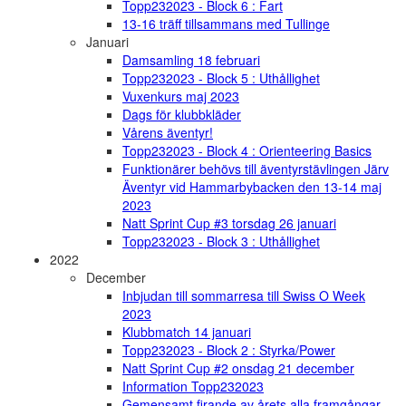
Topp232023 - Block 6 : Fart
13-16 träff tillsammans med Tullinge
Januari
Damsamling 18 februari
Topp232023 - Block 5 : Uthållighet
Vuxenkurs maj 2023
Dags för klubbkläder
Vårens äventyr!
Topp232023 - Block 4 : Orienteering Basics
Funktionärer behövs till äventyrstävlingen Järv
Äventyr vid Hammarbybacken den 13-14 maj
2023
Natt Sprint Cup #3 torsdag 26 januari
Topp232023 - Block 3 : Uthållighet
2022
December
Inbjudan till sommarresa till Swiss O Week
2023
Klubbmatch 14 januari
Topp232023 - Block 2 : Styrka/Power
Natt Sprint Cup #2 onsdag 21 december
Information Topp232023
Gemensamt firande av årets alla framgångar