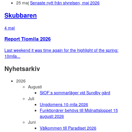
25 maj
Senaste nytt från styrelsen, maj 2026
Skubbaren
4 maj
Report Tiomila 2026
Last weekend it was time again for the highlight of the spring:
10mila...
Nyhetsarkiv
2026
Augusti
StOF:s sommarläger vid Sundby gård
Juli
Ungdomens 10-mila 2026
Funktionärer behövs till Midnattsloppet 15
augusti 2026
Juni
Välkommen till Paradiset 2026