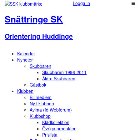
Logga in
Snättringe SK
Orientering Huddinge
Kalender
Nyheter
Skubbaren
Skubbaren 1996-2011
Äldre Skubbaren
Gästbok
Klubben
Bli medlem
Ny i klubben
Avima (fd Webforum)
Klubbshop
Klädkollektion
Övriga produkter
Prislista