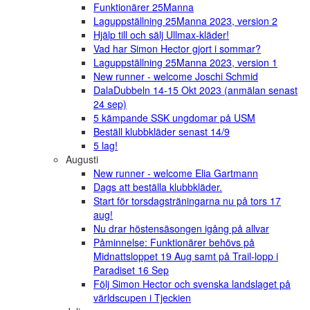
Funktionärer 25Manna
Laguppställning 25Manna 2023, version 2
Hjälp till och sälj Ullmax-kläder!
Vad har Simon Hector gjort i sommar?
Laguppställning 25Manna 2023, version 1
New runner - welcome Joschi Schmid
DalaDubbeln 14-15 Okt 2023 (anmälan senast
24 sep)
5 kämpande SSK ungdomar på USM
Beställ klubbkläder senast 14/9
5 lag!
Augusti
New runner - welcome Elia Gartmann
Dags att beställa klubbkläder.
Start för torsdagsträningarna nu på tors 17
aug!
Nu drar höstensäsongen igång på allvar
Påminnelse: Funktionärer behövs på
Midnattsloppet 19 Aug samt på Trail-lopp i
Paradiset 16 Sep
Följ Simon Hector och svenska landslaget på
världscupen i Tjeckien