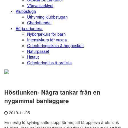
Vägvalsarkivet
Klubbstuga
Uthyrning klubbstugan
Charlottendal
Börja orientera
Nybörjarkurs för barn
Intensivkurs för vuxna
Orienteringsskola & hoppeskutt
Naturpasset
Hittaut
Orienteringtips & ordlista
Höstlunken- Några tankar från en
nygammal banläggare
2019-11-05
En neslig förkylning satte stopp för mej att få uppleva årets lunk