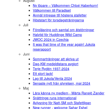
Augusti
Ny löpare – Välkommen Chloé Haberkorn!
Välkommen till Paradiset
Anmäl intresse till höstens stafetter
Höststart för torsdagsträningarna
Juli
Föreläsning och samtal om ätstörningar
Halvtid för Huddinge Wild Camp
JWOC 2024 in Czechia
It was that time of the year again! Jukola
reserapport
Juni
Sommarträningar att skriva ut
Dag-KM medeldistans avgjort
Terje Rydén 1937-2024
Ett stort tack!
Lag till Jukola/Venla 2024
Senaste nytt från styrelsen, maj 2024
Maj
Lära känna ny medlem - Märta Ransjö Zander
Snättringe runs international
Avlysning för Natt-SM och Stafettligan
New runner - welcome Sahar Eshel