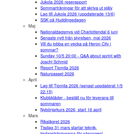
Jukola 2026 reserapport
Sommarträningar för att skriva ut själv
Lag till Jukola 2026 (uppdaterade 13/6)
SSK på Huddingedagen
Maj
Nationaldagsmys vid Charlottendal 6 juni
Senaste nytt från styrelsen, maj 2026
Vill du jobba en vecka på Heron City i
sommar?
Sunday 10/5 20:00 - Q&A about sprint with
Joschi Schmid
Report Tiomila 2026
Naturpasset 2026
April
Lag till Tiomila 2026 (senast uppdaterat 1/5
22:15)
Klubbkläder - beställ nu för leverans till
sommaren
Nybörjarkurs 2026, start 16 april
Mars
Rikslägret 2026
Tisdag 31 mars startar teknik-
tisdagsträningarna för säsongen!