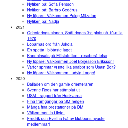
Nyfiken på: Sofia Persson
Nyfiken på: Barbro Cedérus
Ny löpare: Välkommen Peleg Mitzafon
Nyfiken på: Nadja
2021
Orienteringsminnen, Snättringes 3:e plats på 10-mila
1970
Löparnas ord från Jukola
En spetta i blötaste laget
Kanoninsats på Elitstafetten - reseberättelse
Ny löpare: Välkommen Joel Börjesson Eriksson!
Varför sprintar vi inte lika snabbt som Usain Bolt?
Ny löpare: Välkommen Ludvig Lange!
2020
Balladen om den gamle orienteraren
Svenne Roos har stämplat ut
USM - rapport från Huskvarna
Fina framgångar på SM-helgen
Många fina prestationer på DM!
Välkommen in i flytet
Fredrik och Evelina två av klubbens nyaste
medlemmar!