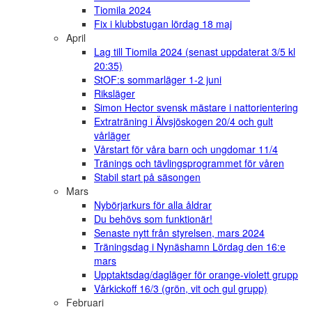
Tiomila 2024
Fix i klubbstugan lördag 18 maj
April
Lag till Tiomila 2024 (senast uppdaterat 3/5 kl
20:35)
StOF:s sommarläger 1-2 juni
Riksläger
Simon Hector svensk mästare i nattorientering
Extraträning i Älvsjöskogen 20/4 och gult
vårläger
Vårstart för våra barn och ungdomar 11/4
Tränings och tävlingsprogrammet för våren
Stabil start på säsongen
Mars
Nybörjarkurs för alla åldrar
Du behövs som funktionär!
Senaste nytt från styrelsen, mars 2024
Träningsdag i Nynäshamn Lördag den 16:e
mars
Upptaktsdag/dagläger för orange-violett grupp
Vårkickoff 16/3 (grön, vit och gul grupp)
Februari