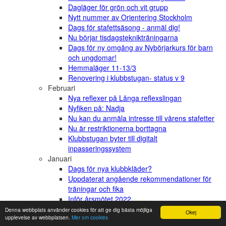
Dagläger för grön och vit grupp
Nytt nummer av Orientering Stockholm
Dags för stafettsäsong - anmäl dig!
Nu börjar tisdagsteknikträningarna
Dags för ny omgång av Nybörjarkurs för barn
och ungdomar!
Hemmaläger 11-13/3
Renovering i klubbstugan- status v 9
Februari
Nya reflexer på Långa reflexslingan
Nyfiken på: Nadja
Nu kan du anmäla intresse till vårens stafetter
Nu är restriktionerna borttagna
Klubbstugan byter till digitalt
inpasseringssystem
Januari
Dags för nya klubbkläder?
Uppdaterat angående rekommendationer för
träningar och fika
Inför årsmötet 2022
Stafett-pepp lördag 15:00
Denna webbplats använder cookies för att ge dig bästa möjliga
Okej
upplevelse av webbplatsen.
Mer om cookies
Torsdagscafét stängs de kommande veckorna