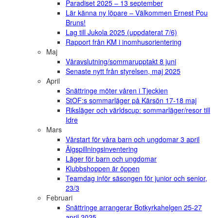
Paradiset 2025 – 13 september
Lär känna ny löpare – Välkommen Ernest Pou
Bruns!
Lag till Jukola 2025 (uppdaterat 7/6)
Rapport från KM i inomhusorientering
Maj
Våravslutning/sommarupptakt 8 juni
Senaste nytt från styrelsen, maj 2025
April
Snättringe möter våren i Tjeckien
StOF:s sommarläger på Kärsön 17-18 maj
Riksläger och världscup: sommarläger/resor till
Idre
Mars
Vårstart för våra barn och ungdomar 3 april
Älgspillningsinventering
Läger för barn och ungdomar
Klubbshoppen är öppen
Teamdag inför säsongen för junior och senior,
23/3
Februari
Snättringe arrangerar Botkyrkahelgen 25-27
april 2025