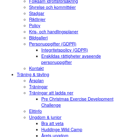
Folksam idrottsförsäkring
Styrelse och kommittéer
Stadgar
Riktlinjer
Policy
Kris- och handlingsplaner
Bildgalleri
Personuppgifter (GDPR)
Integritetspolicy (GDPR)
Enskildas rättigheter avseende
personuppgifter
Kontakt
Träning & tävling
Årsplan
Träningar
Träningar att ladda ner
Pre Christmas Exercise Development
Challenge
Elitinfo
Ungdom & junior
Bra att veta
Huddinge Wild Camp
Årets ungdom