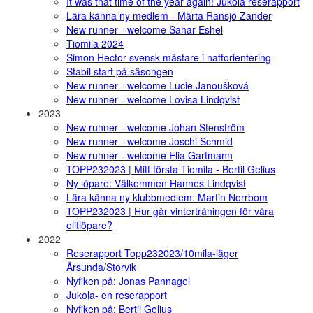
It was that time of the year again! Jukola reserapport
Lära känna ny medlem - Märta Ransjö Zander
New runner - welcome Sahar Eshel
Tiomila 2024
Simon Hector svensk mästare i nattorientering
Stabil start på säsongen
New runner - welcome Lucie Janoušková
New runner - welcome Lovisa Lindqvist
2023
New runner - welcome Johan Stenström
New runner - welcome Joschi Schmid
New runner - welcome Elia Gartmann
TOPP232023 | Mitt första Tiomila - Bertil Gelius
Ny löpare: Välkommen Hannes Lindqvist
Lära känna ny klubbmedlem: Martin Norrbom
TOPP232023 | Hur går vinterträningen för våra
elitlöpare?
2022
Reserapport Topp232023/10mila-läger
Årsunda/Storvik
Nyfiken på: Jonas Pannagel
Jukola- en reserapport
Nyfiken på: Bertil Gelius