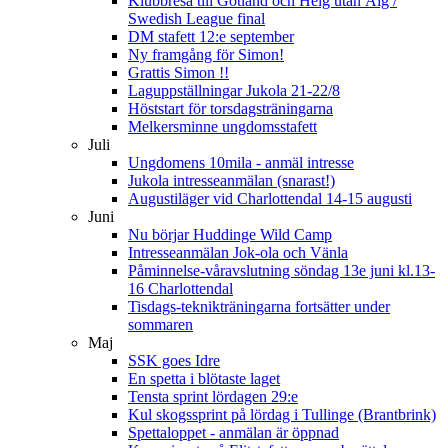
Klubbresa till Gotland och Helg utan Älg /
Swedish League final
DM stafett 12:e september
Ny framgång för Simon!
Grattis Simon !!
Laguppställningar Jukola 21-22/8
Höststart för torsdagsträningarna
Melkersminne ungdomsstafett
Juli
Ungdomens 10mila - anmäl intresse
Jukola intresseanmälan (snarast!)
Augustiläger vid Charlottendal 14-15 augusti
Juni
Nu börjar Huddinge Wild Camp
Intresseanmälan Jok-ola och Vänla
Påminnelse-våravslutning söndag 13e juni kl.13-
16 Charlottendal
Tisdags-teknikträningarna fortsätter under
sommaren
Maj
SSK goes Idre
En spetta i blötaste laget
Tensta sprint lördagen 29:e
Kul skogssprint på lördag i Tullinge (Brantbrink)
Spettaloppet - anmälan är öppnad