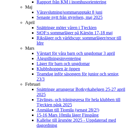
Rapport från KM i inomhusorientering
Maj
Våravslutning/sommarupptakt 8 juni
Senaste nytt från styrelsen, maj 2025
April
Snättringe möter våren i Tjeckien
StOF:s sommarläger på Kärsön 17-18 maj
Riksläger och världscup: sommarläger/resor till
Idre
Mars
Vårstart för våra barn och ungdomar 3 april
Älgspillningsinventering
Läger för barn och ungdomar
Klubbshoppen är öppen
Teamdag inför säsongen för junior och senior,
23/3
Februari
Snättringe arrangerar Botkyrkahelgen 25-27 april
2025
Tävlings- och träningsresa för hela klubben till
Tjeckien påsk 2025
Anmälan till Tiomila (senast 28/2!)
15-16 Mars 10mila läger Finspång
Kallelse till årsmöte 2025 - Uppdaterad med
dagordning