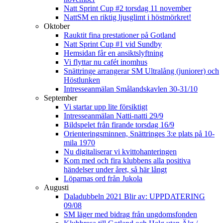
Natt Sprint Cup #2 torsdag 11 november
NattSM en riktig ljusglimt i höstmörkret!
Oktober
Rauktit fina prestationer på Gotland
Natt Sprint Cup #1 vid Sundby
Hemsidan får en ansiktslyftning
Vi flyttar nu cafét inomhus
Snättringe arrangerar SM Ultralång (juniorer) och
Höstlunken
Intresseanmälan Smålandskavlen 30-31/10
September
Vi startar upp lite försiktigt
Intresseanmälan Natti-natti 29/9
Bildspelet från firande torsdag 16/9
Orienteringsminnen, Snättringes 3:e plats på 10-
mila 1970
Nu digitaliserar vi kvittohanteringen
Kom med och fira klubbens alla positiva
händelser under året, så här långt
Löparnas ord från Jukola
Augusti
Daladubbeln 2021 Blir av: UPPDATERING
09/08
SM läger med bidrag från ungdomsfonden