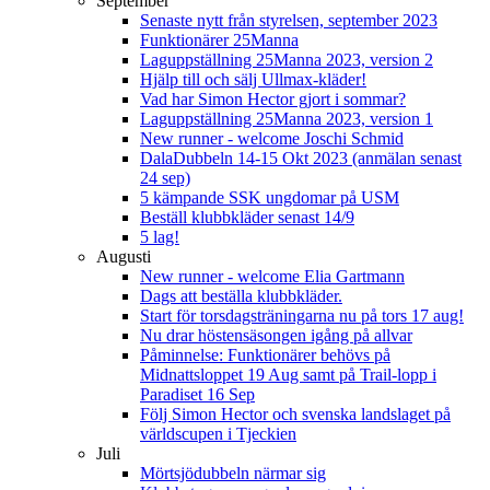
September
Senaste nytt från styrelsen, september 2023
Funktionärer 25Manna
Laguppställning 25Manna 2023, version 2
Hjälp till och sälj Ullmax-kläder!
Vad har Simon Hector gjort i sommar?
Laguppställning 25Manna 2023, version 1
New runner - welcome Joschi Schmid
DalaDubbeln 14-15 Okt 2023 (anmälan senast
24 sep)
5 kämpande SSK ungdomar på USM
Beställ klubbkläder senast 14/9
5 lag!
Augusti
New runner - welcome Elia Gartmann
Dags att beställa klubbkläder.
Start för torsdagsträningarna nu på tors 17 aug!
Nu drar höstensäsongen igång på allvar
Påminnelse: Funktionärer behövs på
Midnattsloppet 19 Aug samt på Trail-lopp i
Paradiset 16 Sep
Följ Simon Hector och svenska landslaget på
världscupen i Tjeckien
Juli
Mörtsjödubbeln närmar sig