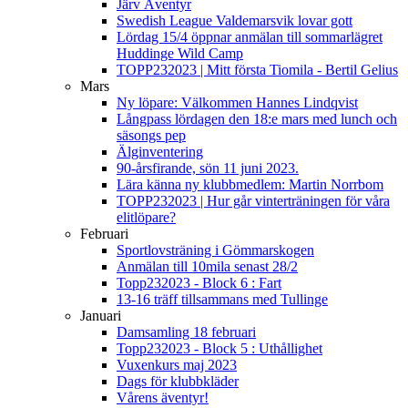
Järv Äventyr
Swedish League Valdemarsvik lovar gott
Lördag 15/4 öppnar anmälan till sommarlägret
Huddinge Wild Camp
TOPP232023 | Mitt första Tiomila - Bertil Gelius
Mars
Ny löpare: Välkommen Hannes Lindqvist
Långpass lördagen den 18:e mars med lunch och
säsongs pep
Älginventering
90-årsfirande, sön 11 juni 2023.
Lära känna ny klubbmedlem: Martin Norrbom
TOPP232023 | Hur går vinterträningen för våra
elitlöpare?
Februari
Sportlovsträning i Gömmarskogen
Anmälan till 10mila senast 28/2
Topp232023 - Block 6 : Fart
13-16 träff tillsammans med Tullinge
Januari
Damsamling 18 februari
Topp232023 - Block 5 : Uthållighet
Vuxenkurs maj 2023
Dags för klubbkläder
Vårens äventyr!