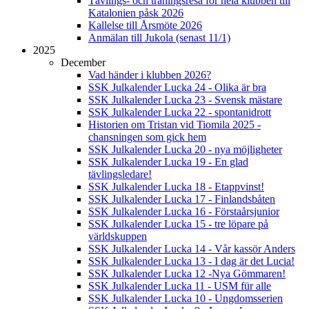
Tävlings- och träningsresa för hela klubben till
Katalonien påsk 2026
Kallelse till Årsmöte 2026
Anmälan till Jukola (senast 11/1)
2025
December
Vad händer i klubben 2026?
SSK Julkalender Lucka 24 - Olika är bra
SSK Julkalender Lucka 23 - Svensk mästare
SSK Julkalender Lucka 22 - spontanidrott
Historien om Tristan vid Tiomila 2025 -
chansningen som gick hem
SSK Julkalender Lucka 20 - nya möjligheter
SSK Julkalender Lucka 19 - En glad
tävlingsledare!
SSK Julkalender Lucka 18 - Etappvinst!
SSK Julkalender Lucka 17 - Finlandsbåten
SSK Julkalender Lucka 16 - Förstaårsjunior
SSK Julkalender Lucka 15 - tre löpare på
världskuppen
SSK Julkalender Lucka 14 - Vår kassör Anders
SSK Julkalender Lucka 13 - I dag är det Lucia!
SSK Julkalender Lucka 12 -Nya Gömmaren!
SSK Julkalender Lucka 11 - USM für alle
SSK Julkalender Lucka 10 - Ungdomsserien