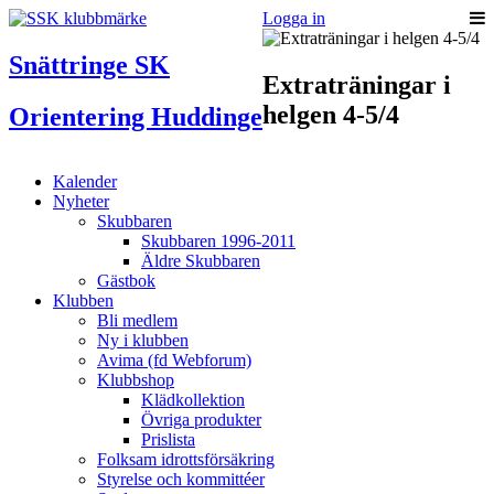
Logga in
Snättringe SK
Extraträningar i
helgen 4-5/4
Orientering Huddinge
Kalender
Nyheter
Skubbaren
Skubbaren 1996-2011
Äldre Skubbaren
Gästbok
Klubben
Bli medlem
Ny i klubben
Avima (fd Webforum)
Klubbshop
Klädkollektion
Övriga produkter
Prislista
Folksam idrottsförsäkring
Styrelse och kommittéer