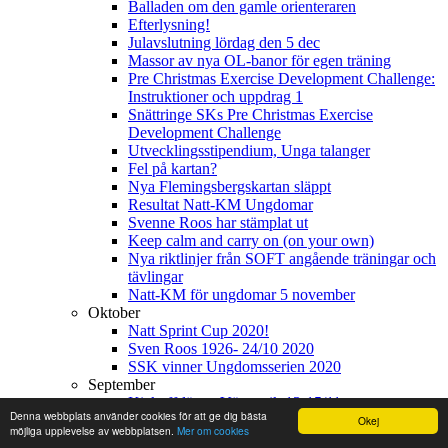
Balladen om den gamle orienteraren
Efterlysning!
Julavslutning lördag den 5 dec
Massor av nya OL-banor för egen träning
Pre Christmas Exercise Development Challenge:
Instruktioner och uppdrag 1
Snättringe SKs Pre Christmas Exercise
Development Challenge
Utvecklingsstipendium, Unga talanger
Fel på kartan?
Nya Flemingsbergskartan släppt
Resultat Natt-KM Ungdomar
Svenne Roos har stämplat ut
Keep calm and carry on (on your own)
Nya riktlinjer från SOFT angående träningar och
tävlingar
Natt-KM för ungdomar 5 november
Oktober
Natt Sprint Cup 2020!
Sven Roos 1926- 24/10 2020
SSK vinner Ungdomsserien 2020
September
Kickoff-läger, Västervik 13-15/11
Denna webbplats använder cookies för att ge dig bästa
USM - rapport från Huskvarna
Okej
möjliga upplevelse av webbplatsen.
Mer om cookies
Fina framgångar på SM-helgen