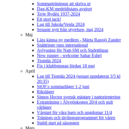
Sommarträningar att skriva ut
Dag-KM medeldistans avgjort
Terje Rydén 1937-2024
Ett stort tack!
Lag till Jukola/Venla 2024
Senaste nytt från styrelsen, maj 2024
Maj
Lära känna ny medlem - Märta Ransjö Zander
Snättringe runs international
Avlysning för Natt-SM och Stafettligan
New runner - welcome Sahar Eshel
Tiomila 2024
Fix i klubbstugan lördag 18 maj
April
Lag till Tiomila 2024 (senast uppdaterat 3/5 kl
20:35)
StOF:s sommarläger 1-2 juni
Riksläger
Simon Hector svensk mästare i nattorientering
Extraträning i Älvsjöskogen 20/4 och gult
vårläger
Vårstart för våra barn och ungdomar 11/4
Tränings och tävlingsprogrammet för våren
Stabil start på säsongen
Mars