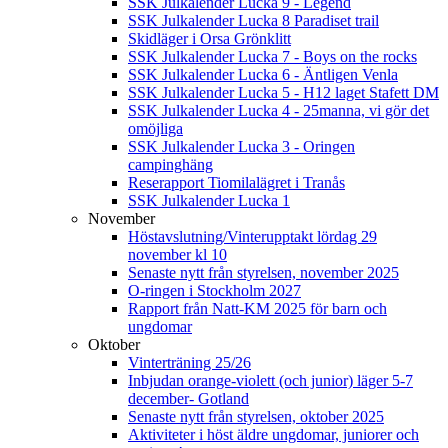
SSK Julkalender Lucka 9 - Legend
SSK Julkalender Lucka 8 Paradiset trail
Skidläger i Orsa Grönklitt
SSK Julkalender Lucka 7 - Boys on the rocks
SSK Julkalender Lucka 6 - Äntligen Venla
SSK Julkalender Lucka 5 - H12 laget Stafett DM
SSK Julkalender Lucka 4 - 25manna, vi gör det
omöjliga
SSK Julkalender Lucka 3 - Oringen
campinghäng
Reserapport Tiomilalägret i Tranås
SSK Julkalender Lucka 1
November
Höstavslutning/Vinterupptakt lördag 29
november kl 10
Senaste nytt från styrelsen, november 2025
O-ringen i Stockholm 2027
Rapport från Natt-KM 2025 för barn och
ungdomar
Oktober
Vinterträning 25/26
Inbjudan orange-violett (och junior) läger 5-7
december- Gotland
Senaste nytt från styrelsen, oktober 2025
Aktiviteter i höst äldre ungdomar, juniorer och