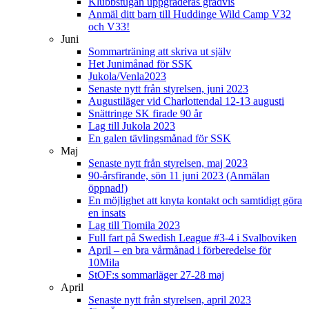
Klubbstugan uppgraderas gradvis
Anmäl ditt barn till Huddinge Wild Camp V32
och V33!
Juni
Sommarträning att skriva ut själv
Het Junimånad för SSK
Jukola/Venla2023
Senaste nytt från styrelsen, juni 2023
Augustiläger vid Charlottendal 12-13 augusti
Snättringe SK firade 90 år
Lag till Jukola 2023
En galen tävlingsmånad för SSK
Maj
Senaste nytt från styrelsen, maj 2023
90-årsfirande, sön 11 juni 2023 (Anmälan
öppnad!)
En möjlighet att knyta kontakt och samtidigt göra
en insats
Lag till Tiomila 2023
Full fart på Swedish League #3-4 i Svalboviken
April – en bra vårmånad i förberedelse för
10Mila
StOF:s sommarläger 27-28 maj
April
Senaste nytt från styrelsen, april 2023