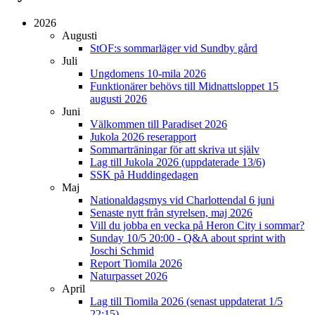
2026
Augusti
StOF:s sommarläger vid Sundby gård
Juli
Ungdomens 10-mila 2026
Funktionärer behövs till Midnattsloppet 15
augusti 2026
Juni
Välkommen till Paradiset 2026
Jukola 2026 reserapport
Sommarträningar för att skriva ut själv
Lag till Jukola 2026 (uppdaterade 13/6)
SSK på Huddingedagen
Maj
Nationaldagsmys vid Charlottendal 6 juni
Senaste nytt från styrelsen, maj 2026
Vill du jobba en vecka på Heron City i sommar?
Sunday 10/5 20:00 - Q&A about sprint with
Joschi Schmid
Report Tiomila 2026
Naturpasset 2026
April
Lag till Tiomila 2026 (senast uppdaterat 1/5
22:15)