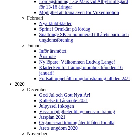
Lördagsträning 13:e Mars vid Albyfriluftsgård
för 13-16 åringar
Möjlighet att träna även för Vuxenmotion
Februari
Nya klubbkläder
Sprint i Ormkärr på lördag
Snättringe SK är nominerad till årets barn- och
ungdomsförening
Januari
Inför årsmötet
Årsmöte
Ny löpare: Välkommen Ludvig Lange!
Klartecken för träning utomhus från den 16
januari!
Fortsatt uppehåll i ungdomsträning till den 24/1
2020
December
God Jul och Gott Nytt År!
Kallelse till årsmöte 2021
Julpyssel i skogen
Vissa möjligheter till gemensam träning
Årsplan 2021
Organiserad träning åter tillåten för alla
Årets ungdom 2020
November