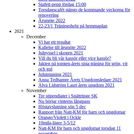
Stafett-pepp lördag 15:00
Torsdagscafét stängs de kommande veckorna för
renovering
Årsmöte 2022
22-23/1 Träningshelg på hemmaplan
2021
December
Vi har ett resultat
Kallelse till årsmöte 2022
Julpyssel i skogen 2021
Vill du bli vår kassör eller vice kassör?
Jakten på tomten-årets sista träning för grön, vit
och gul
Julutmaning 2021
Anna Tedhamre Årets Ungdomsledare 2021
Alva Lidström Lauri årets ungdom 2021
November
Tre stipendiater i Snättringe SK
Nu börjar vinterns långpass
Höstavslutning sön 5 dec
Rapport från Natt-KM för barn och ungdomar
Orange/Violett i Ockle
10mila-läger 3-5/12
Natt-KM för barn och ungdomar torsdag 11
november