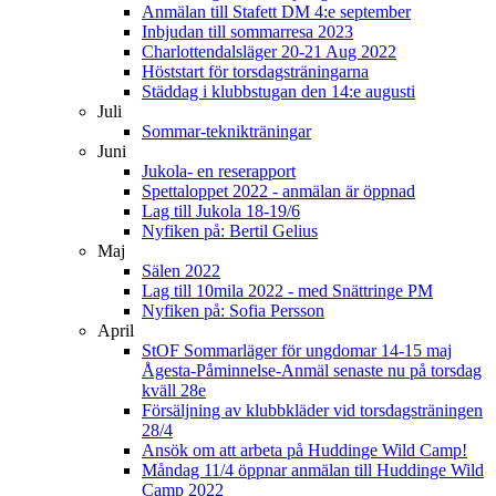
Anmälan till Stafett DM 4:e september
Inbjudan till sommarresa 2023
Charlottendalsläger 20-21 Aug 2022
Höststart för torsdagsträningarna
Städdag i klubbstugan den 14:e augusti
Juli
Sommar-teknikträningar
Juni
Jukola- en reserapport
Spettaloppet 2022 - anmälan är öppnad
Lag till Jukola 18-19/6
Nyfiken på: Bertil Gelius
Maj
Sälen 2022
Lag till 10mila 2022 - med Snättringe PM
Nyfiken på: Sofia Persson
April
StOF Sommarläger för ungdomar 14-15 maj
Ågesta-Påminnelse-Anmäl senaste nu på torsdag
kväll 28e
Försäljning av klubbkläder vid torsdagsträningen
28/4
Ansök om att arbeta på Huddinge Wild Camp!
Måndag 11/4 öppnar anmälan till Huddinge Wild
Camp 2022