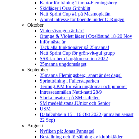
Kartor för träning Tumba-Flemingsberg
Skidläger i Orsa Grönklitt
Natt Sprint Cup #1 på Masmoplatån
Anmäl intresse för boende under O-Ringen
Oktober
Vintersäsongen är här!
Orange & Violett läger i Oxelösund 18-20 Nov
Inför nästa år
Tack alla funktionärer på 25manna!
Natt Sprint Cup för grön-vit-gul grupp
SSK tar hem Ungdomsserien 2022
25manna ungdomslaget
September
25manna Flemingsberg- snart är det dags!
Sprintträning i Fullerstaparken
Terräng-KM för våra ungdomar och juniorer
Intresseanmälan Natti-natti 28/9
Starka insatser på SM stafetten
SM medeldistans JUnior och Senior
USM
DalaDubbeln 15 - 16 Okt 2022 (anmälan senast
22 Sep)
Augusti
Nyfiken på: Jonas Pannagel
Beställning och försäljning av klubbkläder