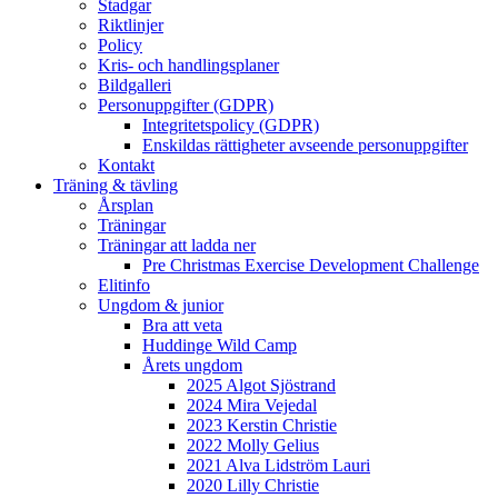
Stadgar
Riktlinjer
Policy
Kris- och handlingsplaner
Bildgalleri
Personuppgifter (GDPR)
Integritetspolicy (GDPR)
Enskildas rättigheter avseende personuppgifter
Kontakt
Träning & tävling
Årsplan
Träningar
Träningar att ladda ner
Pre Christmas Exercise Development Challenge
Elitinfo
Ungdom & junior
Bra att veta
Huddinge Wild Camp
Årets ungdom
2025 Algot Sjöstrand
2024 Mira Vejedal
2023 Kerstin Christie
2022 Molly Gelius
2021 Alva Lidström Lauri
2020 Lilly Christie