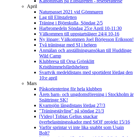
Kanoninsats på Elitstafetten - reseberättelse
April
Naturpasset 2021 vid Gömmaren
Lag till Elitstafetten
Träning i Björnkulla, Söndag 2/5
Harbromedeln Söndag 25:e April 10-11:30
Välkommen till uppstartsläger 24/4 10-16
Ny löpare: Välkommen Joel Börjesson Eriksson!
Två träningar med SI i helgen
Anmälan och anställningsansökan till Huddinge
Wild Camp
Klubbresa till Orsa Grönklitt
Kristihimmelsfärdshelgen
Svartvik medeldistans med sportident lördag den
10:e april
Mars
Påskorientering för hela klubben
Årets barn- och ungdomsförening i Stockholm är
Snättringe SK!
Kvarnsjön långdistans lördag 27/3
"Träningstävling" på söndag 21/3
[Video] Tobias Gelius snackar
överbelastningsskador med StOF projekt 15/16
Varför sprintar vi inte lika snabbt som Usain
Bolt?