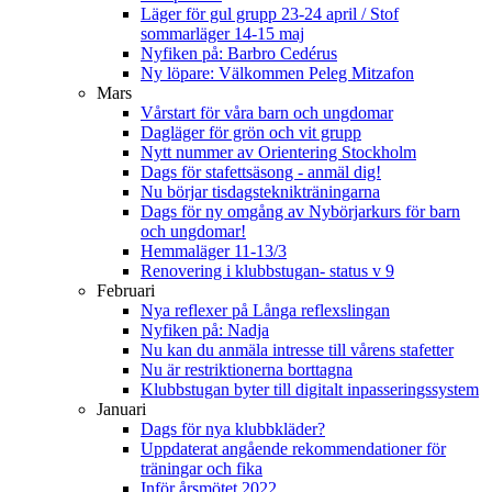
Läger för gul grupp 23-24 april / Stof
sommarläger 14-15 maj
Nyfiken på: Barbro Cedérus
Ny löpare: Välkommen Peleg Mitzafon
Mars
Vårstart för våra barn och ungdomar
Dagläger för grön och vit grupp
Nytt nummer av Orientering Stockholm
Dags för stafettsäsong - anmäl dig!
Nu börjar tisdagsteknikträningarna
Dags för ny omgång av Nybörjarkurs för barn
och ungdomar!
Hemmaläger 11-13/3
Renovering i klubbstugan- status v 9
Februari
Nya reflexer på Långa reflexslingan
Nyfiken på: Nadja
Nu kan du anmäla intresse till vårens stafetter
Nu är restriktionerna borttagna
Klubbstugan byter till digitalt inpasseringssystem
Januari
Dags för nya klubbkläder?
Uppdaterat angående rekommendationer för
träningar och fika
Inför årsmötet 2022