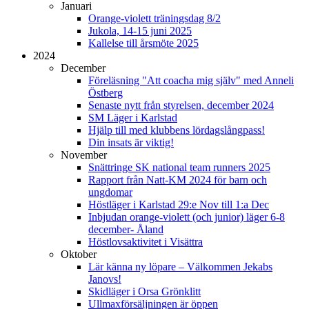
Januari
Orange-violett träningsdag 8/2
Jukola, 14-15 juni 2025
Kallelse till årsmöte 2025
2024
December
Föreläsning "Att coacha mig själv" med Anneli
Östberg
Senaste nytt från styrelsen, december 2024
SM Läger i Karlstad
Hjälp till med klubbens lördagslångpass!
Din insats är viktig!
November
Snättringe SK national team runners 2025
Rapport från Natt-KM 2024 för barn och
ungdomar
Höstläger i Karlstad 29:e Nov till 1:a Dec
Inbjudan orange-violett (och junior) läger 6-8
december- Åland
Höstlovsaktivitet i Visättra
Oktober
Lär känna ny löpare – Välkommen Jekabs
Janovs!
Skidläger i Orsa Grönklitt
Ullmaxförsäljningen är öppen