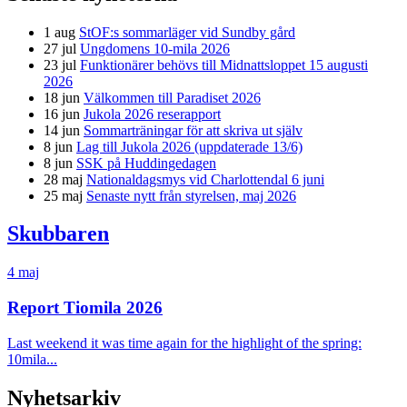
1 aug
StOF:s sommarläger vid Sundby gård
27 jul
Ungdomens 10-mila 2026
23 jul
Funktionärer behövs till Midnattsloppet 15 augusti
2026
18 jun
Välkommen till Paradiset 2026
16 jun
Jukola 2026 reserapport
14 jun
Sommarträningar för att skriva ut själv
8 jun
Lag till Jukola 2026 (uppdaterade 13/6)
8 jun
SSK på Huddingedagen
28 maj
Nationaldagsmys vid Charlottendal 6 juni
25 maj
Senaste nytt från styrelsen, maj 2026
Skubbaren
4 maj
Report Tiomila 2026
Last weekend it was time again for the highlight of the spring:
10mila...
Nyhetsarkiv