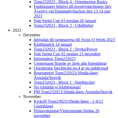
Topp232023 - Block 4 : Orienteering Basics
Funktionärer behövs till äventyrstävlingen Järv
Äventyr vid Hammarbybacken den 13-14 maj
2023
Natt Sprint Cup #3 torsdag 26 januari
Topp232023 - Block 3 : Uthållighet
2022
December
Inbjudan till sommarresa till Swiss O Week 2023
Klubbmatch 14 januari
Topp232023 - Block 2 : Styrka/Power
Natt Sprint Cup #2 onsdag 21 december
Information Topp232023
Gemensamt firande av årets alla framgångar
Orientering Stockholm no.4 är nu publicerad
Reserapport Topp232023/10mila-läger
Årsunda/Storvik
Topp232023 - Block 1 : Startblocket
Nu julstädar vi klubbstugan!
PM Topp232023/10mila-läger Årsunda/Storvik
November
Kickoff Topp23023/10mila-läger - 2-4/12
Gästrikland
Höstavslutning/Vinterupptakt lördag 26
november