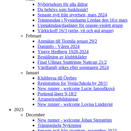
Nybörjarkurs för alla åldrar
Du behövs som funktionär!
Senaste nytt från styrelsen, mars 2024
Träningsdag i Nynäshamn Lördag den 16:e mars
Upptaktsdag/dagläger för orange-violett grupp
Vårkickoff 16/3 (grön, vit och gul grupp)
Februari
Anmälan till Tiomila senast 29/2
Daminfo - Våren 2024
Yngve Hedberg 1928-2024
Beställning av klubbkläder
Final Ullmax Snättringe Nattcup 21/2
Värdfamilj sökes efter sommaren 2024
Januari
Klubbresa till Örebro
Registration for Venla/Jukola by 28/1!
New runner - welcome Lucie Janoušková
Portugal-läger 9-18/2
Arrangörsutbildningar
New runner - welcome Lovisa Lindqvist
2023
December
New runner - welcome Johan Stenström
Träningshelg Nyköping
Senaste nytt från styrelsen, november 2023