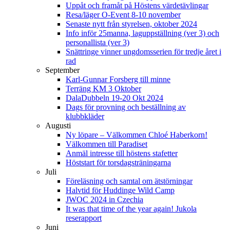
Uppåt och framåt på Höstens värdetävlingar
Resa/läger O-Event 8-10 november
Senaste nytt från styrelsen, oktober 2024
Info inför 25manna, laguppställning (ver 3) och
personallista (ver 3)
Snättringe vinner ungdomsserien för tredje året i
rad
September
Karl-Gunnar Forsberg till minne
Terräng KM 3 Oktober
DalaDubbeln 19-20 Okt 2024
Dags för provning och beställning av
klubbkläder
Augusti
Ny löpare – Välkommen Chloé Haberkorn!
Välkommen till Paradiset
Anmäl intresse till höstens stafetter
Höststart för torsdagsträningarna
Juli
Föreläsning och samtal om ätstörningar
Halvtid för Huddinge Wild Camp
JWOC 2024 in Czechia
It was that time of the year again! Jukola
reserapport
Juni