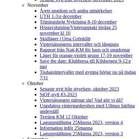
November
Årets ungdom och andra utmärkelser
UTH 1-3:e december
Träningshelg Nyköping 8-10 december
Höstavslutning/Vinterupptakt lördag 25
november kl 10
Skidläger i Orsa Grönklitt
Vintersäsongens intervaller och långpass
Rapport från Natt-KM för barn och ungdomar
Läger för orange-violett grupp 17-19 november
Save the date: Klubbresa till Kilsbergen 9-12:e
maj
Tisdagsintervaller med gympa börjar nu på tisdag
7/11
Oktober
Senaste nytt från styrelsen, oktober 2023
StOF-nytt #3-2023
Vintersäsongen närmar sig! Vad gör vi då?
Uppdatera vintergarderoben med Ullmax härliga
underställ
Terräng KM 12 Oktober
Laguppställning 25Manna 2023, version 4
Information inför 25manna
Laguppställning 25Manna 2023, version 3