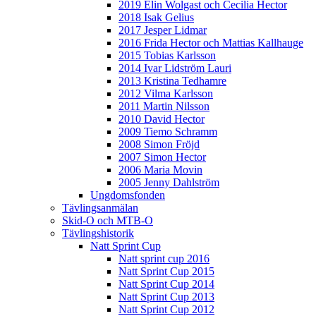
2019 Elin Wolgast och Cecilia Hector
2018 Isak Gelius
2017 Jesper Lidmar
2016 Frida Hector och Mattias Kallhauge
2015 Tobias Karlsson
2014 Ivar Lidström Lauri
2013 Kristina Tedhamre
2012 Vilma Karlsson
2011 Martin Nilsson
2010 David Hector
2009 Tiemo Schramm
2008 Simon Fröjd
2007 Simon Hector
2006 Maria Movin
2005 Jenny Dahlström
Ungdomsfonden
Tävlingsanmälan
Skid-O och MTB-O
Tävlingshistorik
Natt Sprint Cup
Natt sprint cup 2016
Natt Sprint Cup 2015
Natt Sprint Cup 2014
Natt Sprint Cup 2013
Natt Sprint Cup 2012