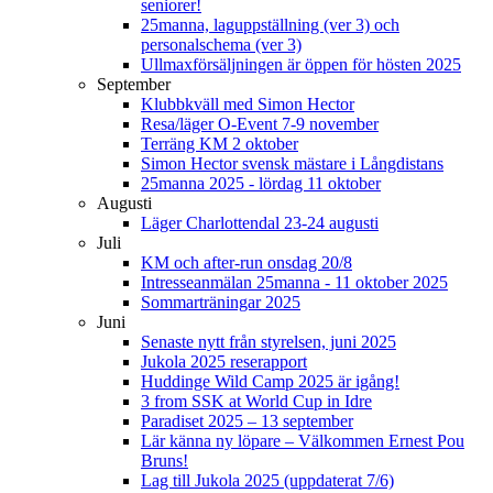
seniorer!
25manna, laguppställning (ver 3) och
personalschema (ver 3)
Ullmaxförsäljningen är öppen för hösten 2025
September
Klubbkväll med Simon Hector
Resa/läger O-Event 7-9 november
Terräng KM 2 oktober
Simon Hector svensk mästare i Långdistans
25manna 2025 - lördag 11 oktober
Augusti
Läger Charlottendal 23-24 augusti
Juli
KM och after-run onsdag 20/8
Intresseanmälan 25manna - 11 oktober 2025
Sommarträningar 2025
Juni
Senaste nytt från styrelsen, juni 2025
Jukola 2025 reserapport
Huddinge Wild Camp 2025 är igång!
3 from SSK at World Cup in Idre
Paradiset 2025 – 13 september
Lär känna ny löpare – Välkommen Ernest Pou
Bruns!
Lag till Jukola 2025 (uppdaterat 7/6)