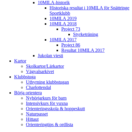
10MILA-historik
Historiska resultat i 10MILA för Snättringe
Sportklubb
10MILA 2019
10MILA 2018
Project 73
Styrketräning
10MILA 2017
Project 86
Resultat 10MILA 2017
Jukolan viesti
Kartor
Skolkartor/Lärkartor
Vägvalsarkivet
Klubbstuga
Uthyrning klubbstugan
Charlottendal
Börja orientera
Nybörjarkurs för barn
Intensivkurs för vuxna
Orienteringsskola & hoppeskutt
Naturpasset
Hittaut
Orienteringtips & ordlista