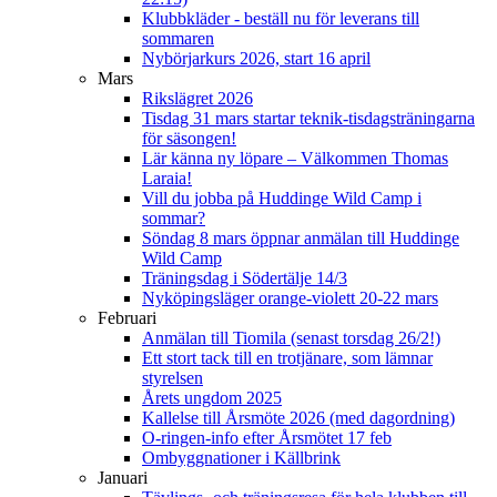
Klubbkläder - beställ nu för leverans till
sommaren
Nybörjarkurs 2026, start 16 april
Mars
Rikslägret 2026
Tisdag 31 mars startar teknik-tisdagsträningarna
för säsongen!
Lär känna ny löpare – Välkommen Thomas
Laraia!
Vill du jobba på Huddinge Wild Camp i
sommar?
Söndag 8 mars öppnar anmälan till Huddinge
Wild Camp
Träningsdag i Södertälje 14/3
Nyköpingsläger orange-violett 20-22 mars
Februari
Anmälan till Tiomila (senast torsdag 26/2!)
Ett stort tack till en trotjänare, som lämnar
styrelsen
Årets ungdom 2025
Kallelse till Årsmöte 2026 (med dagordning)
O-ringen-info efter Årsmötet 17 feb
Ombyggnationer i Källbrink
Januari