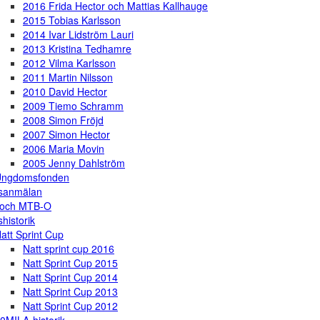
2016 Frida Hector och Mattias Kallhauge
2015 Tobias Karlsson
2014 Ivar Lidström Lauri
2013 Kristina Tedhamre
2012 Vilma Karlsson
2011 Martin Nilsson
2010 David Hector
2009 Tiemo Schramm
2008 Simon Fröjd
2007 Simon Hector
2006 Maria Movin
2005 Jenny Dahlström
Ungdomsfonden
gsanmälan
 och MTB-O
shistorik
att Sprint Cup
Natt sprint cup 2016
Natt Sprint Cup 2015
Natt Sprint Cup 2014
Natt Sprint Cup 2013
Natt Sprint Cup 2012