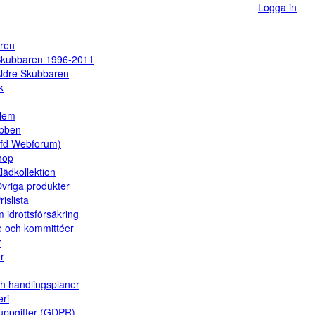
Logga in
ren
kubbaren 1996-2011
ldre Skubbaren
k
dlem
ubben
(fd Webforum)
hop
lädkollektion
vriga produkter
rislista
 idrottsförsäkring
e och kommittéer
r
er
ch handlingsplaner
eri
uppgifter (GDPR)