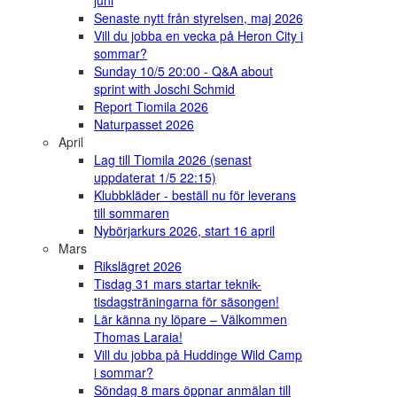
juni
Senaste nytt från styrelsen, maj 2026
Vill du jobba en vecka på Heron City i
sommar?
Sunday 10/5 20:00 - Q&A about
sprint with Joschi Schmid
Report Tiomila 2026
Naturpasset 2026
April
Lag till Tiomila 2026 (senast
uppdaterat 1/5 22:15)
Klubbkläder - beställ nu för leverans
till sommaren
Nybörjarkurs 2026, start 16 april
Mars
Rikslägret 2026
Tisdag 31 mars startar teknik-
tisdagsträningarna för säsongen!
Lär känna ny löpare – Välkommen
Thomas Laraia!
Vill du jobba på Huddinge Wild Camp
i sommar?
Söndag 8 mars öppnar anmälan till