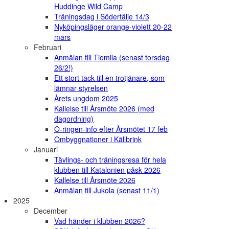
Huddinge Wild Camp
Träningsdag i Södertälje 14/3
Nyköpingsläger orange-violett 20-22
mars
Februari
Anmälan till Tiomila (senast torsdag
26/2!)
Ett stort tack till en trotjänare, som
lämnar styrelsen
Årets ungdom 2025
Kallelse till Årsmöte 2026 (med
dagordning)
O-ringen-info efter Årsmötet 17 feb
Ombyggnationer i Källbrink
Januari
Tävlings- och träningsresa för hela
klubben till Katalonien påsk 2026
Kallelse till Årsmöte 2026
Anmälan till Jukola (senast 11/1)
2025
December
Vad händer i klubben 2026?