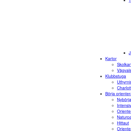
1
J
Kartor
Skolkar
Vägvals
Klubbstuga
Uthyrni
Charlot
Börja orienter
Nybörja
Intensi
Oriente
Naturp
Hittaut
Orienter