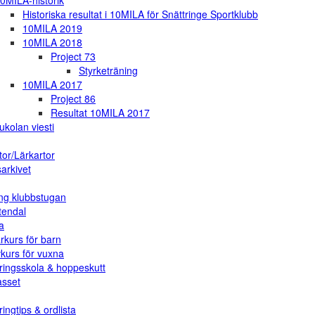
0MILA-historik
Historiska resultat i 10MILA för Snättringe Sportklubb
10MILA 2019
10MILA 2018
Project 73
Styrketräning
10MILA 2017
Project 86
Resultat 10MILA 2017
ukolan viesti
tor/Lärkartor
arkivet
ng klubbstugan
tendal
a
rkurs för barn
vkurs för vuxna
ringsskola & hoppeskutt
asset
ingtips & ordlista