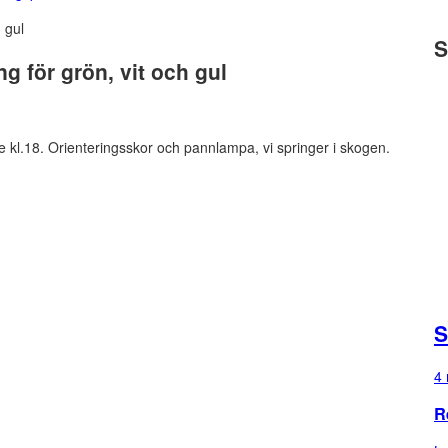
S
g för grön, vit och gul
kl.18. Orienteringsskor och pannlampa, vi springer i skogen.
S
4 
R