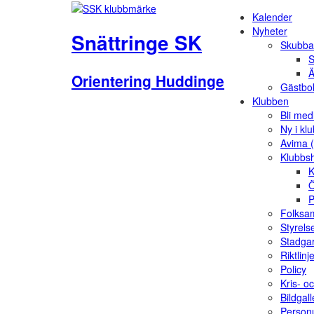
Kalender
Nyheter
Snättringe SK
Skubba
S
Ä
Orientering Huddinge
Gästbo
Klubben
Bli me
Ny i kl
Avima 
Klubbs
K
Ö
P
Folksam
Styrels
Stadga
Riktlinj
Policy
Kris- o
Bildgall
Person