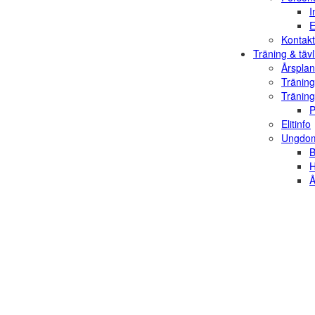
I
E
Kontakt
Träning & tävl
Årsplan
Träning
Träning
P
Elitinfo
Ungdom
B
H
Å