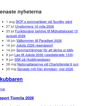
enaste nyheterna
1 aug
StOF:s sommarläger vid Sundby gård
27 jul
Ungdomens 10-mila 2026
23 jul
Funktionärer behövs till Midnattsloppet 15
augusti 2026
18 jun
Välkommen till Paradiset 2026
16 jun
Jukola 2026 reserapport
14 jun
Sommarträningar för att skriva ut själv
8 jun
Lag till Jukola 2026 (uppdaterade 13/6)
8 jun
SSK på Huddingedagen
28 maj
Nationaldagsmys vid Charlottendal 6 juni
25 maj
Senaste nytt från styrelsen, maj 2026
kubbaren
maj
eport Tiomila 2026