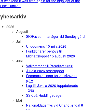
st weekend it was time again for the highlight of the
ring: 10mila...
yhetsarkiv
2026
Augusti
StOF:s sommarläger vid Sundby gård
Juli
Ungdomens 10-mila 2026
Funktionärer behövs till
Midnattsloppet 15 augusti 2026
Juni
Välkommen till Paradiset 2026
Jukola 2026 reserapport
Sommarträningar för att skriva ut
själv
Lag till Jukola 2026 (uppdaterade
13/6)
SSK på Huddingedagen
Maj
Nationaldagsmys vid Charlottendal 6