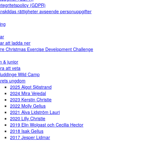
ntegritetspolicy (GDPR)
nskildas rättigheter avseende personuppgifter
ing
ar
ar att ladda ner
re Christmas Exercise Development Challenge
 & junior
ra att veta
uddinge Wild Camp
rets ungdom
2025 Algot Sjöstrand
2024 Mira Vejedal
2023 Kerstin Christie
2022 Molly Gelius
2021 Alva Lidström Lauri
2020 Lilly Christie
2019 Elin Wolgast och Cecilia Hector
2018 Isak Gelius
2017 Jesper Lidmar