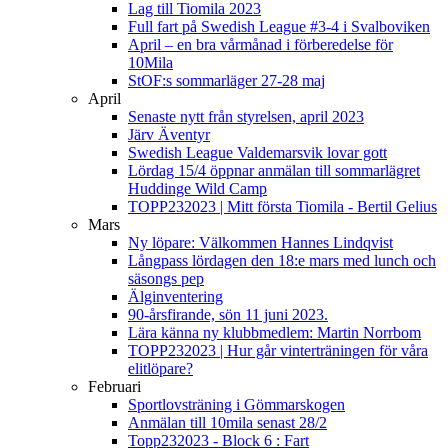
Lag till Tiomila 2023
Full fart på Swedish League #3-4 i Svalboviken
April – en bra vårmånad i förberedelse för
10Mila
StOF:s sommarläger 27-28 maj
April
Senaste nytt från styrelsen, april 2023
Järv Äventyr
Swedish League Valdemarsvik lovar gott
Lördag 15/4 öppnar anmälan till sommarlägret
Huddinge Wild Camp
TOPP232023 | Mitt första Tiomila - Bertil Gelius
Mars
Ny löpare: Välkommen Hannes Lindqvist
Långpass lördagen den 18:e mars med lunch och
säsongs pep
Älginventering
90-årsfirande, sön 11 juni 2023.
Lära känna ny klubbmedlem: Martin Norrbom
TOPP232023 | Hur går vinterträningen för våra
elitlöpare?
Februari
Sportlovsträning i Gömmarskogen
Anmälan till 10mila senast 28/2
Topp232023 - Block 6 : Fart