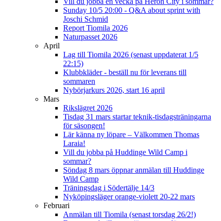
Vill du jobba en vecka på Heron City i sommar?
Sunday 10/5 20:00 - Q&A about sprint with
Joschi Schmid
Report Tiomila 2026
Naturpasset 2026
April
Lag till Tiomila 2026 (senast uppdaterat 1/5
22:15)
Klubbkläder - beställ nu för leverans till
sommaren
Nybörjarkurs 2026, start 16 april
Mars
Rikslägret 2026
Tisdag 31 mars startar teknik-tisdagsträningarna
för säsongen!
Lär känna ny löpare – Välkommen Thomas
Laraia!
Vill du jobba på Huddinge Wild Camp i
sommar?
Söndag 8 mars öppnar anmälan till Huddinge
Wild Camp
Träningsdag i Södertälje 14/3
Nyköpingsläger orange-violett 20-22 mars
Februari
Anmälan till Tiomila (senast torsdag 26/2!)