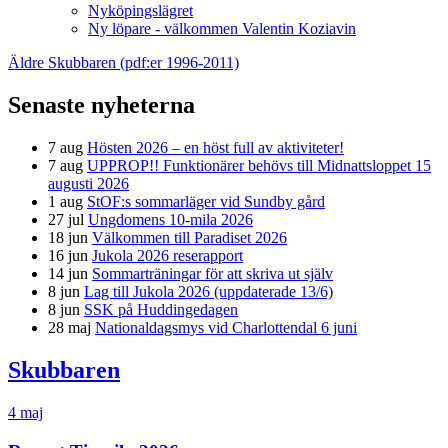
Nyköpingslägret
Ny löpare - välkommen Valentin Koziavin
Äldre Skubbaren (pdf:er 1996-2011)
Senaste nyheterna
7 aug
Hösten 2026 – en höst full av aktiviteter!
7 aug
UPPROP!! Funktionärer behövs till Midnattsloppet 15
augusti 2026
1 aug
StOF:s sommarläger vid Sundby gård
27 jul
Ungdomens 10-mila 2026
18 jun
Välkommen till Paradiset 2026
16 jun
Jukola 2026 reserapport
14 jun
Sommarträningar för att skriva ut själv
8 jun
Lag till Jukola 2026 (uppdaterade 13/6)
8 jun
SSK på Huddingedagen
28 maj
Nationaldagsmys vid Charlottendal 6 juni
Skubbaren
4 maj