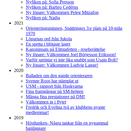
Nyfiken på: Sofia Persson
Nyfiken på: Barbro Cedérus
Ny löpare: Välkommen Peleg Mitzafon
Nyfiken på: Nadja
2021
Orienteringsminnen, Snättringes 3:e plats på 10-mila
1970
Löparnas ord från Jukola
En spetta i blötaste laget
Kanoninsats på Elitstafetten - reseberättelse
Ny löpare: Välkommen Joel Börjesson Eriksson!
Varför sprintar vi inte lika snabbt som Usain Bolt?
Ny löpare: Välkommen Ludvig Lange!
2020
Balladen om den gamle orienteraren
Svenne Roos har stämplat ut
USM - rapport från Huskvarna
Fina framgångar på SM-helgen
Många fina prestationer på DM!
Välkommen in i flytet
Fredrik och Evelina två av klubbens nyaste
medlemmar!
2019
Höstlunken- Några tankar från en nygammal
banläggare