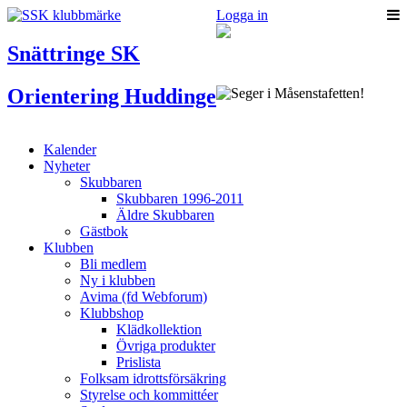
Logga in
Snättringe SK
Orientering Huddinge
Kalender
Nyheter
Skubbaren
Skubbaren 1996-2011
Äldre Skubbaren
Gästbok
Klubben
Bli medlem
Ny i klubben
Avima (fd Webforum)
Klubbshop
Klädkollektion
Övriga produkter
Prislista
Folksam idrottsförsäkring
Styrelse och kommittéer