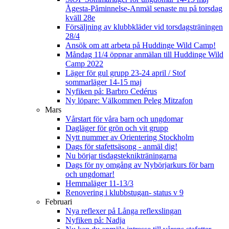
Ågesta-Påminnelse-Anmäl senaste nu på torsdag
kväll 28e
Försäljning av klubbkläder vid torsdagsträningen
28/4
Ansök om att arbeta på Huddinge Wild Camp!
Måndag 11/4 öppnar anmälan till Huddinge Wild
Camp 2022
Läger för gul grupp 23-24 april / Stof
sommarläger 14-15 maj
Nyfiken på: Barbro Cedérus
Ny löpare: Välkommen Peleg Mitzafon
Mars
Vårstart för våra barn och ungdomar
Dagläger för grön och vit grupp
Nytt nummer av Orientering Stockholm
Dags för stafettsäsong - anmäl dig!
Nu börjar tisdagsteknikträningarna
Dags för ny omgång av Nybörjarkurs för barn
och ungdomar!
Hemmaläger 11-13/3
Renovering i klubbstugan- status v 9
Februari
Nya reflexer på Långa reflexslingan
Nyfiken på: Nadja