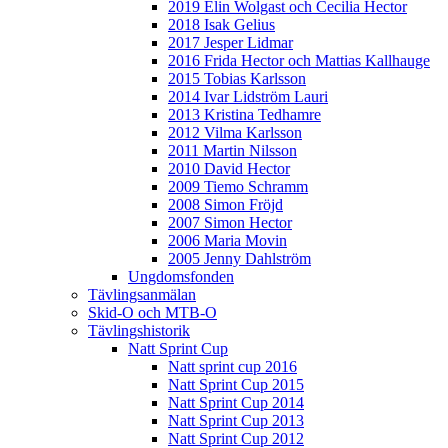
2019 Elin Wolgast och Cecilia Hector
2018 Isak Gelius
2017 Jesper Lidmar
2016 Frida Hector och Mattias Kallhauge
2015 Tobias Karlsson
2014 Ivar Lidström Lauri
2013 Kristina Tedhamre
2012 Vilma Karlsson
2011 Martin Nilsson
2010 David Hector
2009 Tiemo Schramm
2008 Simon Fröjd
2007 Simon Hector
2006 Maria Movin
2005 Jenny Dahlström
Ungdomsfonden
Tävlingsanmälan
Skid-O och MTB-O
Tävlingshistorik
Natt Sprint Cup
Natt sprint cup 2016
Natt Sprint Cup 2015
Natt Sprint Cup 2014
Natt Sprint Cup 2013
Natt Sprint Cup 2012