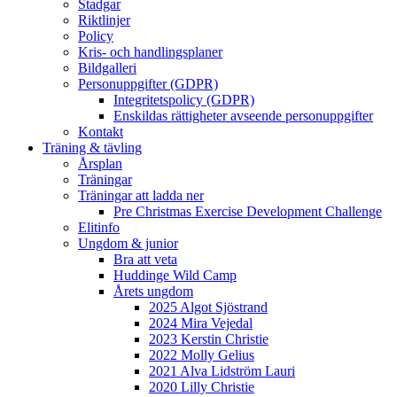
Stadgar
Riktlinjer
Policy
Kris- och handlingsplaner
Bildgalleri
Personuppgifter (GDPR)
Integritetspolicy (GDPR)
Enskildas rättigheter avseende personuppgifter
Kontakt
Träning & tävling
Årsplan
Träningar
Träningar att ladda ner
Pre Christmas Exercise Development Challenge
Elitinfo
Ungdom & junior
Bra att veta
Huddinge Wild Camp
Årets ungdom
2025 Algot Sjöstrand
2024 Mira Vejedal
2023 Kerstin Christie
2022 Molly Gelius
2021 Alva Lidström Lauri
2020 Lilly Christie