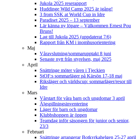
Jukola 2025 reserapport
Huddinge Wild Camp 2025 är igång!
3 from SSK at World Cup in Idre
Paradiset 2025 – 13 september
Lär känna ny löpare – Välkommen Ernest Pou
Bruns!
Lag till Jukola 2025 (uppdaterat 7/6)
Rapport från KM i inomhusorientering
Maj
Våravslutning/sommarupptakt 8 juni
Senaste nytt från styrelsen, maj 2025
April
Snättringe möter våren i Tjeckien
StOF:s sommarläger på Kärsön 17-18 maj
Riksläger och världscup: sommarläger/resor till
Idre
Mars
Vårstart för våra barn och ungdomar 3 april
Älgspillningsinventering
Läger för barn och ungdomar
Klubbshoppen är öppen
Teamdag inför säsongen för junior och senior,
23/3
Februari
Snättringe arrangerar Botkyrkahelgen 25-27 april