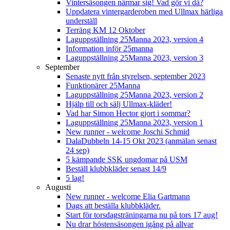
Vintersäsongen närmar sig! Vad gör vi då?
Uppdatera vintergarderoben med Ullmax härliga
underställ
Terräng KM 12 Oktober
Laguppställning 25Manna 2023, version 4
Information inför 25manna
Laguppställning 25Manna 2023, version 3
September
Senaste nytt från styrelsen, september 2023
Funktionärer 25Manna
Laguppställning 25Manna 2023, version 2
Hjälp till och sälj Ullmax-kläder!
Vad har Simon Hector gjort i sommar?
Laguppställning 25Manna 2023, version 1
New runner - welcome Joschi Schmid
DalaDubbeln 14-15 Okt 2023 (anmälan senast
24 sep)
5 kämpande SSK ungdomar på USM
Beställ klubbkläder senast 14/9
5 lag!
Augusti
New runner - welcome Elia Gartmann
Dags att beställa klubbkläder.
Start för torsdagsträningarna nu på tors 17 aug!
Nu drar höstensäsongen igång på allvar