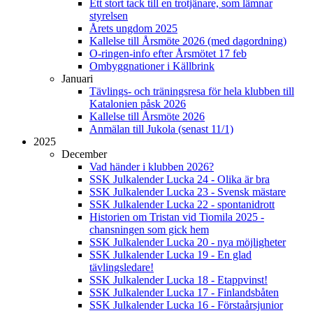
Ett stort tack till en trotjänare, som lämnar
styrelsen
Årets ungdom 2025
Kallelse till Årsmöte 2026 (med dagordning)
O-ringen-info efter Årsmötet 17 feb
Ombyggnationer i Källbrink
Januari
Tävlings- och träningsresa för hela klubben till
Katalonien påsk 2026
Kallelse till Årsmöte 2026
Anmälan till Jukola (senast 11/1)
2025
December
Vad händer i klubben 2026?
SSK Julkalender Lucka 24 - Olika är bra
SSK Julkalender Lucka 23 - Svensk mästare
SSK Julkalender Lucka 22 - spontanidrott
Historien om Tristan vid Tiomila 2025 -
chansningen som gick hem
SSK Julkalender Lucka 20 - nya möjligheter
SSK Julkalender Lucka 19 - En glad
tävlingsledare!
SSK Julkalender Lucka 18 - Etappvinst!
SSK Julkalender Lucka 17 - Finlandsbåten
SSK Julkalender Lucka 16 - Förstaårsjunior