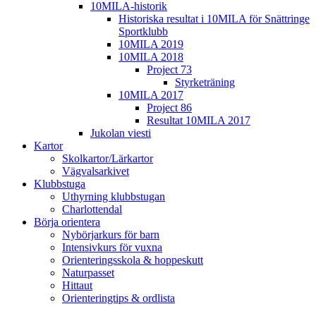
10MILA-historik
Historiska resultat i 10MILA för Snättringe
Sportklubb
10MILA 2019
10MILA 2018
Project 73
Styrketräning
10MILA 2017
Project 86
Resultat 10MILA 2017
Jukolan viesti
Kartor
Skolkartor/Lärkartor
Vägvalsarkivet
Klubbstuga
Uthyrning klubbstugan
Charlottendal
Börja orientera
Nybörjarkurs för barn
Intensivkurs för vuxna
Orienteringsskola & hoppeskutt
Naturpasset
Hittaut
Orienteringtips & ordlista