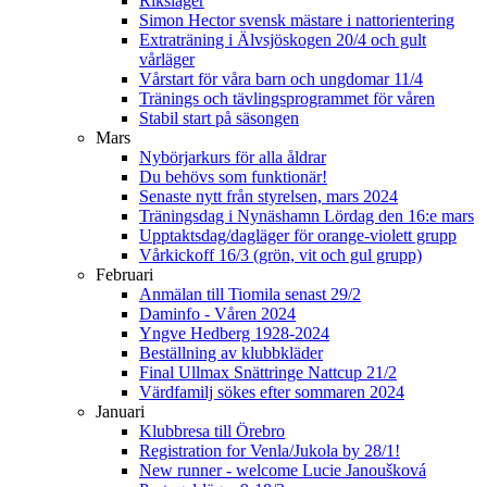
Riksläger
Simon Hector svensk mästare i nattorientering
Extraträning i Älvsjöskogen 20/4 och gult
vårläger
Vårstart för våra barn och ungdomar 11/4
Tränings och tävlingsprogrammet för våren
Stabil start på säsongen
Mars
Nybörjarkurs för alla åldrar
Du behövs som funktionär!
Senaste nytt från styrelsen, mars 2024
Träningsdag i Nynäshamn Lördag den 16:e mars
Upptaktsdag/dagläger för orange-violett grupp
Vårkickoff 16/3 (grön, vit och gul grupp)
Februari
Anmälan till Tiomila senast 29/2
Daminfo - Våren 2024
Yngve Hedberg 1928-2024
Beställning av klubbkläder
Final Ullmax Snättringe Nattcup 21/2
Värdfamilj sökes efter sommaren 2024
Januari
Klubbresa till Örebro
Registration for Venla/Jukola by 28/1!
New runner - welcome Lucie Janoušková