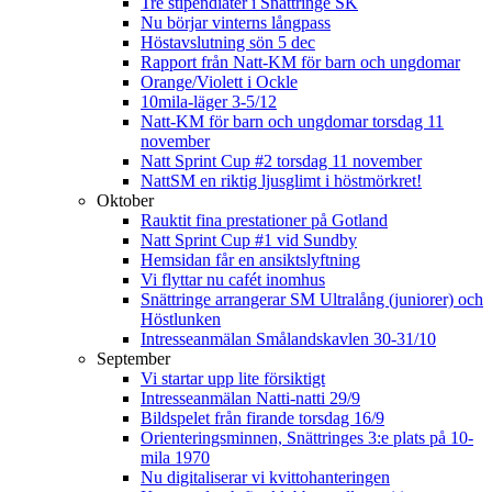
Tre stipendiater i Snättringe SK
Nu börjar vinterns långpass
Höstavslutning sön 5 dec
Rapport från Natt-KM för barn och ungdomar
Orange/Violett i Ockle
10mila-läger 3-5/12
Natt-KM för barn och ungdomar torsdag 11
november
Natt Sprint Cup #2 torsdag 11 november
NattSM en riktig ljusglimt i höstmörkret!
Oktober
Rauktit fina prestationer på Gotland
Natt Sprint Cup #1 vid Sundby
Hemsidan får en ansiktslyftning
Vi flyttar nu cafét inomhus
Snättringe arrangerar SM Ultralång (juniorer) och
Höstlunken
Intresseanmälan Smålandskavlen 30-31/10
September
Vi startar upp lite försiktigt
Intresseanmälan Natti-natti 29/9
Bildspelet från firande torsdag 16/9
Orienteringsminnen, Snättringes 3:e plats på 10-
mila 1970
Nu digitaliserar vi kvittohanteringen