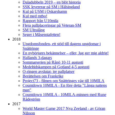
Daladubbeln 2019 – en blöt historia
SSK levererar på SM i Hälsingland
Kul på USM i Oskarshamn
Kul med mtbo!
Rapport från U10mila
Flera pallplaceringar på Veteran-SM
SM Ultralång
Seger i Måsenstafetten!
2018
Ungdomsfonden- ett stöd till dagens ungdomar i
Snättringe
En nybörjares bekännelser – eller, Jag ger mig aldrig!
Hallands 3-dagars
Sommarserien på Rånö 10-11 augusti
Medeltidskampen på Gotland 4-5 augusti
O-ringen avslutat- tre pallplatser
Berättelsen om Frankrike
Project73 - filmen om Snättringes väg till 10MILA
Countdown 10MILA - En före detta "Långa nattens
man"
Countdown 10MILA - 10MILA-minnen med Rune
Rådeström
2017
World Master Game 2017 Nya Zeeland - av Göran
Nilsson