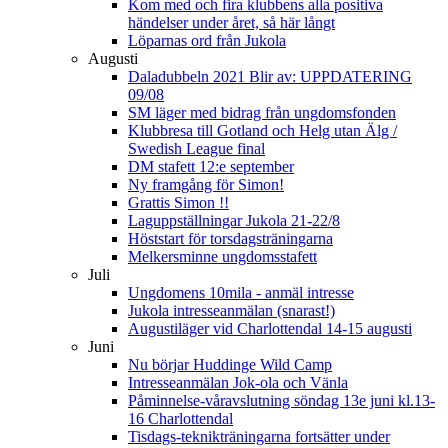
Kom med och fira klubbens alla positiva
händelser under året, så här långt
Löparnas ord från Jukola
Augusti
Daladubbeln 2021 Blir av: UPPDATERING
09/08
SM läger med bidrag från ungdomsfonden
Klubbresa till Gotland och Helg utan Älg /
Swedish League final
DM stafett 12:e september
Ny framgång för Simon!
Grattis Simon !!
Laguppställningar Jukola 21-22/8
Höststart för torsdagsträningarna
Melkersminne ungdomsstafett
Juli
Ungdomens 10mila - anmäl intresse
Jukola intresseanmälan (snarast!)
Augustiläger vid Charlottendal 14-15 augusti
Juni
Nu börjar Huddinge Wild Camp
Intresseanmälan Jok-ola och Vänla
Påminnelse-våravslutning söndag 13e juni kl.13-
16 Charlottendal
Tisdags-teknikträningarna fortsätter under