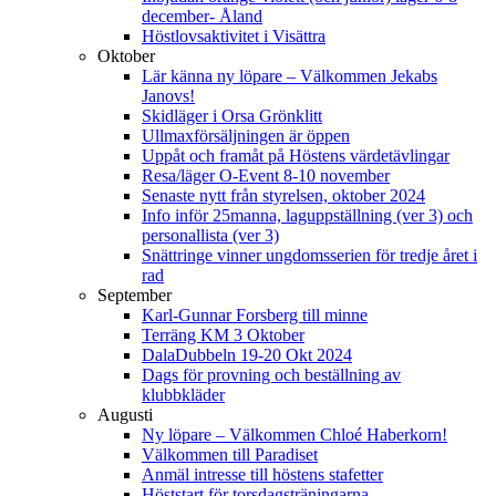
december- Åland
Höstlovsaktivitet i Visättra
Oktober
Lär känna ny löpare – Välkommen Jekabs
Janovs!
Skidläger i Orsa Grönklitt
Ullmaxförsäljningen är öppen
Uppåt och framåt på Höstens värdetävlingar
Resa/läger O-Event 8-10 november
Senaste nytt från styrelsen, oktober 2024
Info inför 25manna, laguppställning (ver 3) och
personallista (ver 3)
Snättringe vinner ungdomsserien för tredje året i
rad
September
Karl-Gunnar Forsberg till minne
Terräng KM 3 Oktober
DalaDubbeln 19-20 Okt 2024
Dags för provning och beställning av
klubbkläder
Augusti
Ny löpare – Välkommen Chloé Haberkorn!
Välkommen till Paradiset
Anmäl intresse till höstens stafetter
Höststart för torsdagsträningarna