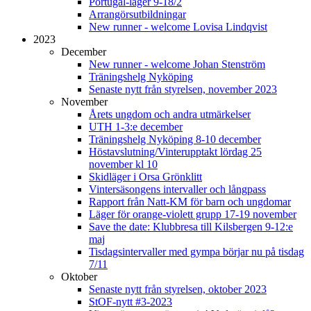
Portugal-läger 9-18/2
Arrangörsutbildningar
New runner - welcome Lovisa Lindqvist
2023
December
New runner - welcome Johan Stenström
Träningshelg Nyköping
Senaste nytt från styrelsen, november 2023
November
Årets ungdom och andra utmärkelser
UTH 1-3:e december
Träningshelg Nyköping 8-10 december
Höstavslutning/Vinterupptakt lördag 25
november kl 10
Skidläger i Orsa Grönklitt
Vintersäsongens intervaller och långpass
Rapport från Natt-KM för barn och ungdomar
Läger för orange-violett grupp 17-19 november
Save the date: Klubbresa till Kilsbergen 9-12:e
maj
Tisdagsintervaller med gympa börjar nu på tisdag
7/11
Oktober
Senaste nytt från styrelsen, oktober 2023
StOF-nytt #3-2023