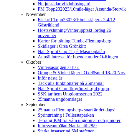
Nu julstädar vi klubbstugan!
PM Topp232023/10mila-läger Årsunda/Storvik
November
Kickoff Topp23023/10mila-läger - 2-4/12
Gästrikland
Höstavslutning/Vinterupptakt lördag 26
november
Kartor för träning Tumba-Flemingsberg
Skidläger i Orsa Grönklitt
Natt Sprint Cup #1 på Masmoplatån
Anmäl intresse för boende under O-Ringen
Oktober
Vintersäsongen är här!
Orange & Violett läger i Oxelösund 18-20 Nov
Inför nästa år
Tack alla funktionärer på 25manna!
Natt Sprint Cup för grön-vit-gul grupp
SSK tar hem Ungdomsserien 2022
25manna ungdomslaget
September
25manna Flemingsberg- snart är det dags!
Sprintträning i Fullerstaparken
Terräng-KM för våra ungdomar och juniorer
Intresseanmälan Natti-natti 28/9
Starka insatser på SM stafetten