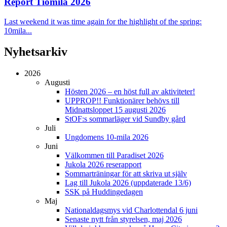
Report Tiomila 2026
Last weekend it was time again for the highlight of the spring:
10mila...
Nyhetsarkiv
2026
Augusti
Hösten 2026 – en höst full av aktiviteter!
UPPROP!! Funktionärer behövs till
Midnattsloppet 15 augusti 2026
StOF:s sommarläger vid Sundby gård
Juli
Ungdomens 10-mila 2026
Juni
Välkommen till Paradiset 2026
Jukola 2026 reserapport
Sommarträningar för att skriva ut själv
Lag till Jukola 2026 (uppdaterade 13/6)
SSK på Huddingedagen
Maj
Nationaldagsmys vid Charlottendal 6 juni
Senaste nytt från styrelsen, maj 2026