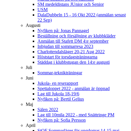
SM medeldistans JUnior och Senior
USM
DalaDubbeln 15 - 16 Okt 2022 (anmälan senast
22 Sep)
Augusti
Nyfiken på: Jonas Pannagel
Beställning och försäljning av klubbkläder
Anmälan till Stafett DM 4:e september
Inbjudan till sommarresa 2023
Charlottendalsläger 20-21 Aug 2022
Höststart för torsdagsträningarna
Städdag i klubbstugan den 14:e augusti
Juli
Sommar-teknikträningar
Juni
Jukola- en reserapport
Spettaloppet 2022 - anmälan är öppnad
Lag till Jukola 18-19/6
Nyfiken på: Bertil Gelius
Maj
Sälen 2022
Lag till 10mila 2022 - med Snättringe PM
Nyfiken på: Sofia Persson
April
StOF Sommarläger för ungdomar 14-15 maj