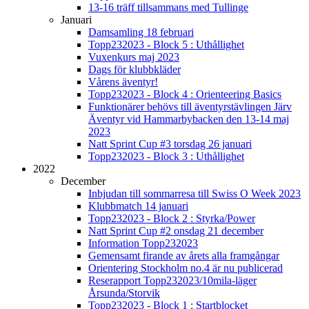
13-16 träff tillsammans med Tullinge
Januari
Damsamling 18 februari
Topp232023 - Block 5 : Uthållighet
Vuxenkurs maj 2023
Dags för klubbkläder
Vårens äventyr!
Topp232023 - Block 4 : Orienteering Basics
Funktionärer behövs till äventyrstävlingen Järv
Äventyr vid Hammarbybacken den 13-14 maj
2023
Natt Sprint Cup #3 torsdag 26 januari
Topp232023 - Block 3 : Uthållighet
2022
December
Inbjudan till sommarresa till Swiss O Week 2023
Klubbmatch 14 januari
Topp232023 - Block 2 : Styrka/Power
Natt Sprint Cup #2 onsdag 21 december
Information Topp232023
Gemensamt firande av årets alla framgångar
Orientering Stockholm no.4 är nu publicerad
Reserapport Topp232023/10mila-läger
Årsunda/Storvik
Topp232023 - Block 1 : Startblocket