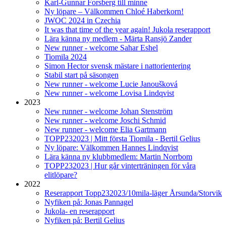
Karl-Gunnar Forsberg till minne
Ny löpare – Välkommen Chloé Haberkorn!
JWOC 2024 in Czechia
It was that time of the year again! Jukola reserapport
Lära känna ny medlem - Märta Ransjö Zander
New runner - welcome Sahar Eshel
Tiomila 2024
Simon Hector svensk mästare i nattorientering
Stabil start på säsongen
New runner - welcome Lucie Janoušková
New runner - welcome Lovisa Lindqvist
2023
New runner - welcome Johan Stenström
New runner - welcome Joschi Schmid
New runner - welcome Elia Gartmann
TOPP232023 | Mitt första Tiomila - Bertil Gelius
Ny löpare: Välkommen Hannes Lindqvist
Lära känna ny klubbmedlem: Martin Norrbom
TOPP232023 | Hur går vinterträningen för våra
elitlöpare?
2022
Reserapport Topp232023/10mila-läger Årsunda/Storvik
Nyfiken på: Jonas Pannagel
Jukola- en reserapport
Nyfiken på: Bertil Gelius