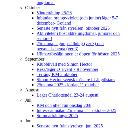
ungdomar
Oktober
Vinterträning 25/26
Inbjudan orange-violett (och junior) läger 5-7
december- Gotland
Senaste nytt från styrelsen, oktober 2025
Aktiviteter i höst äldre ungdomar, juniorer och
seniorer!
25manna, laguppställning (ver 3) och
personalschema (ver 3)
Ullmaxförsäljningen är öppen för hösten 2025
September
Klubbkväll med Simon Hector
Resa/läger O-Event 7-9 november
Terräng KM 2 oktober
Simon Hector svensk mästare i Långdistans
25manna 2025 - lördag 11 oktober
Augusti
Läger Charlottendal 23-24 augusti
Juli
KM och after-run onsdag 20/8
Intresseanmälan 25manna - 11 oktober 2025
Sommarträningar 2025
Juni
Senaste nytt från styrelsen, juni 2025