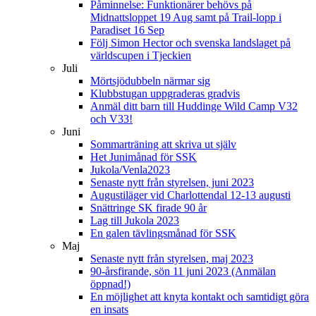
Påminnelse: Funktionärer behövs på
Midnattsloppet 19 Aug samt på Trail-lopp i
Paradiset 16 Sep
Följ Simon Hector och svenska landslaget på
världscupen i Tjeckien
Juli
Mörtsjödubbeln närmar sig
Klubbstugan uppgraderas gradvis
Anmäl ditt barn till Huddinge Wild Camp V32
och V33!
Juni
Sommarträning att skriva ut själv
Het Junimånad för SSK
Jukola/Venla2023
Senaste nytt från styrelsen, juni 2023
Augustiläger vid Charlottendal 12-13 augusti
Snättringe SK firade 90 år
Lag till Jukola 2023
En galen tävlingsmånad för SSK
Maj
Senaste nytt från styrelsen, maj 2023
90-årsfirande, sön 11 juni 2023 (Anmälan
öppnad!)
En möjlighet att knyta kontakt och samtidigt göra
en insats