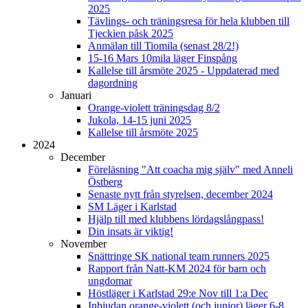
2025
Tävlings- och träningsresa för hela klubben till
Tjeckien påsk 2025
Anmälan till Tiomila (senast 28/2!)
15-16 Mars 10mila läger Finspång
Kallelse till årsmöte 2025 - Uppdaterad med
dagordning
Januari
Orange-violett träningsdag 8/2
Jukola, 14-15 juni 2025
Kallelse till årsmöte 2025
2024
December
Föreläsning "Att coacha mig själv" med Anneli
Östberg
Senaste nytt från styrelsen, december 2024
SM Läger i Karlstad
Hjälp till med klubbens lördagslångpass!
Din insats är viktig!
November
Snättringe SK national team runners 2025
Rapport från Natt-KM 2024 för barn och
ungdomar
Höstläger i Karlstad 29:e Nov till 1:a Dec
Inbjudan orange-violett (och junior) läger 6-8