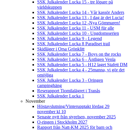
SSK Julkalender Lucka 15 - tre löpare på
världskuppen
SSK Julkalender Lucka 14 - Vår kassör Anders
SSK Julkalender Lucka 13 - I dag är det Lucia!
SSK Julkalender Lucka 12 -Nya Gömmaren!
SSK Julkalender Lucka 11 - USM für alle
SSK Julkalender Lucka 10 - Ungdomsserien
SSK Julkalender Lucka 9 - Legend
SSK Julkalender Lucka 8 Paradiset trail
Skidläger i Orsa Grönklitt
SSK Julkalender Lucka 7 - Boys on the rocks
SSK Julkalender Lucka 6 - Äntligen Venla
SSK Julkalender Lucka 5 - H12 laget Stafett DM
SSK Julkalender Lucka 4 - 25manna, vi gör det
omöjliga
SSK Julkalender Lucka 3 - Oringen
campinghäng
Reserapport Tiomilalägret i Tranås
SSK Julkalender Lucka 1
November
Höstavslutning/Vinterupptakt lördag 29
november kl 10
Senaste nytt från styrelsen, november 2025
O-ringen i Stockholm 2027
Rapport från Natt-KM 2025 för barn och