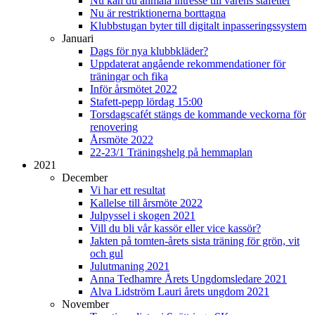
Nu kan du anmäla intresse till vårens stafetter
Nu är restriktionerna borttagna
Klubbstugan byter till digitalt inpasseringssystem
Januari
Dags för nya klubbkläder?
Uppdaterat angående rekommendationer för
träningar och fika
Inför årsmötet 2022
Stafett-pepp lördag 15:00
Torsdagscafét stängs de kommande veckorna för
renovering
Årsmöte 2022
22-23/1 Träningshelg på hemmaplan
2021
December
Vi har ett resultat
Kallelse till årsmöte 2022
Julpyssel i skogen 2021
Vill du bli vår kassör eller vice kassör?
Jakten på tomten-årets sista träning för grön, vit
och gul
Julutmaning 2021
Anna Tedhamre Årets Ungdomsledare 2021
Alva Lidström Lauri årets ungdom 2021
November