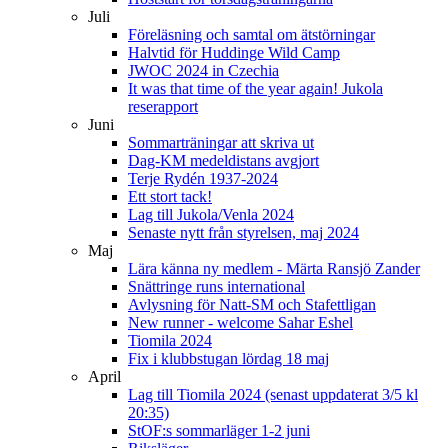
Juli
Föreläsning och samtal om ätstörningar
Halvtid för Huddinge Wild Camp
JWOC 2024 in Czechia
It was that time of the year again! Jukola
reserapport
Juni
Sommarträningar att skriva ut
Dag-KM medeldistans avgjort
Terje Rydén 1937-2024
Ett stort tack!
Lag till Jukola/Venla 2024
Senaste nytt från styrelsen, maj 2024
Maj
Lära känna ny medlem - Märta Ransjö Zander
Snättringe runs international
Avlysning för Natt-SM och Stafettligan
New runner - welcome Sahar Eshel
Tiomila 2024
Fix i klubbstugan lördag 18 maj
April
Lag till Tiomila 2024 (senast uppdaterat 3/5 kl
20:35)
StOF:s sommarläger 1-2 juni