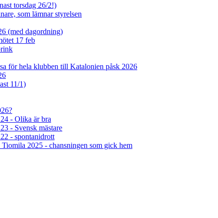
nast torsdag 26/2!)
tjänare, som lämnar styrelsen
026 (med dagordning)
mötet 17 feb
rink
sa för hela klubben till Katalonien påsk 2026
26
ast 11/1)
026?
4 - Olika är bra
23 - Svensk mästare
2 - spontanidrott
d Tiomila 2025 - chansningen som gick hem