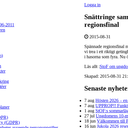
Logga in
Snättringe sam
regionsfinal
96-2011
ren
2015-08-31
Spännade regionsfinal m
vi trea i ett riktigt ge
m)
i hasorna som fyra. Nu ö
n
Läs allt :
StoF om ungdo
ter
Skapad: 2015-08-31 21:
kring
téer
Senaste nyhet
7 aug
Hösten 2026 – en h
7 aug
UPPROP!! Funktion
planer
1 aug
StOF:s sommarläg
27 jul
Ungdomens 10-mi
DPR)
18 jun
Välkommen till P
licy (GDPR)
16 jun
Jukola 2026 rese
igheter avseende personuppgifter