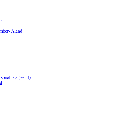
ar
cember- Åland
sonallista (ver 3)
ad