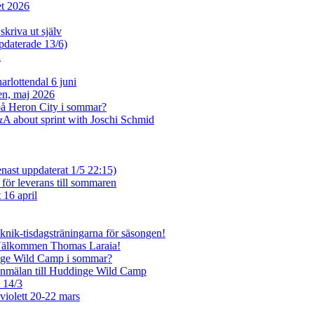
et 2026
skriva ut själv
ppdaterade 13/6)
n
rlottendal 6 juni
sen, maj 2026
på Heron City i sommar?
A about sprint with Joschi Schmid
enast uppdaterat 1/5 22:15)
 för leverans till sommaren
 16 april
eknik-tisdagsträningarna för säsongen!
 Välkommen Thomas Laraia!
inge Wild Camp i sommar?
anmälan till Huddinge Wild Camp
e 14/3
violett 20-22 mars