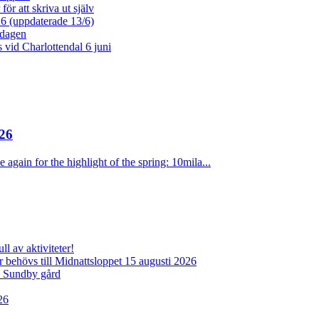
ör att skriva ut själv
26 (uppdaterade 13/6)
dagen
vid Charlottendal 6 juni
26
 again for the highlight of the spring: 10mila...
l av aktiviteter!
behövs till Midnattsloppet 15 augusti 2026
d Sundby gård
26