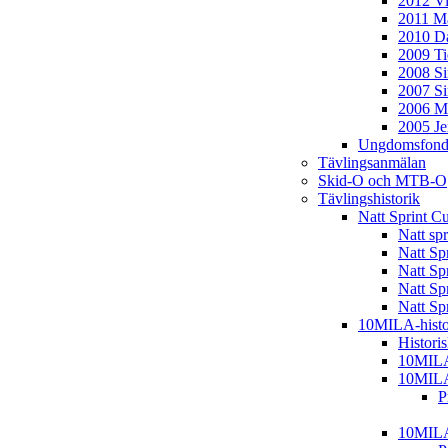
2012 Vi
2011 Ma
2010 D
2009 T
2008 S
2007 S
2006 M
2005 J
Ungdomsfond
Tävlingsanmälan
Skid-O och MTB-O
Tävlingshistorik
Natt Sprint C
Natt sp
Natt Sp
Natt Sp
Natt Sp
Natt Sp
10MILA-histo
Histori
10MIL
10MIL
P
10MIL