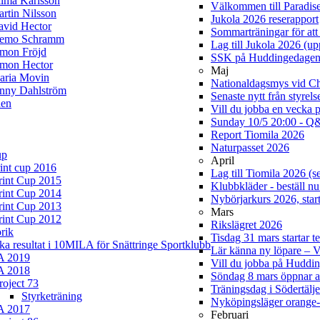
lma Karlsson
Välkommen till Paradis
rtin Nilsson
Jukola 2026 reserapport
avid Hector
Sommarträningar för att 
iemo Schramm
Lag till Jukola 2026 (u
imon Fröjd
SSK på Huddingedage
imon Hector
Maj
aria Movin
Nationaldagsmys vid Cha
enny Dahlström
Senaste nytt från styrel
en
Vill du jobba en vecka 
Sunday 10/5 20:00 - Q&
Report Tiomila 2026
Naturpasset 2026
up
April
rint cup 2016
Lag till Tiomila 2026 (s
rint Cup 2015
Klubbkläder - beställ nu
rint Cup 2014
Nybörjarkurs 2026, start
rint Cup 2013
Mars
rint Cup 2012
Rikslägret 2026
rik
Tisdag 31 mars startar t
ska resultat i 10MILA för Snättringe Sportklubb
Lär känna ny löpare –
A 2019
Vill du jobba på Hudd
A 2018
Söndag 8 mars öppnar 
roject 73
Träningsdag i Södertälj
Styrketräning
Nyköpingsläger orange-
A 2017
Februari