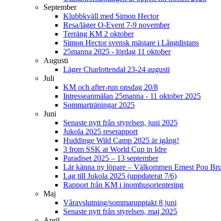
September
Klubbkväll med Simon Hector
Resa/läger O-Event 7-9 november
Terräng KM 2 oktober
Simon Hector svensk mästare i Långdistans
25manna 2025 - lördag 11 oktober
Augusti
Läger Charlottendal 23-24 augusti
Juli
KM och after-run onsdag 20/8
Intresseanmälan 25manna - 11 oktober 2025
Sommarträningar 2025
Juni
Senaste nytt från styrelsen, juni 2025
Jukola 2025 reserapport
Huddinge Wild Camp 2025 är igång!
3 from SSK at World Cup in Idre
Paradiset 2025 – 13 september
Lär känna ny löpare – Välkommen Ernest Pou Br
Lag till Jukola 2025 (uppdaterat 7/6)
Rapport från KM i inomhusorientering
Maj
Våravslutning/sommarupptakt 8 juni
Senaste nytt från styrelsen, maj 2025
April