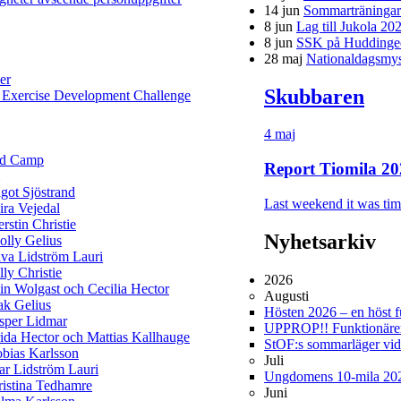
14 jun
Sommarträningar f
8 jun
Lag till Jukola 20
8 jun
SSK på Huddinge
28 maj
Nationaldagsmys 
er
Skubbaren
 Exercise Development Challenge
4 maj
ld Camp
Report Tiomila 20
got Sjöstrand
Last weekend it was time
ra Vejedal
rstin Christie
Nyhetsarkiv
lly Gelius
va Lidström Lauri
lly Christie
2026
in Wolgast och Cecilia Hector
Augusti
ak Gelius
Hösten 2026 – en höst ful
sper Lidmar
UPPROP!! Funktionärer 
ida Hector och Mattias Kallhauge
StOF:s sommarläger vi
bias Karlsson
Juli
ar Lidström Lauri
Ungdomens 10-mila 20
istina Tedhamre
Juni