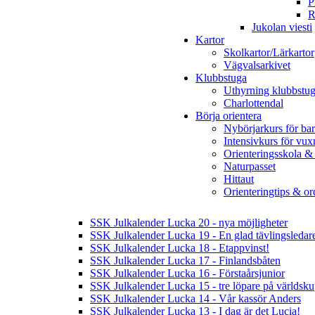
P
R
Jukolan viesti
Kartor
Skolkartor/Lärkartor
Vägvalsarkivet
Klubbstuga
Uthyrning klubbstu
Charlottendal
Börja orientera
Nybörjarkurs för ba
Intensivkurs för vux
Orienteringsskola &
Naturpasset
Hittaut
Orienteringtips & ord
SSK Julkalender Lucka 20 - nya möjligheter
SSK Julkalender Lucka 19 - En glad tävlingsledar
SSK Julkalender Lucka 18 - Etappvinst!
SSK Julkalender Lucka 17 - Finlandsbåten
SSK Julkalender Lucka 16 - Förstaårsjunior
SSK Julkalender Lucka 15 - tre löpare på världsk
SSK Julkalender Lucka 14 - Vår kassör Anders
SSK Julkalender Lucka 13 - I dag är det Lucia!