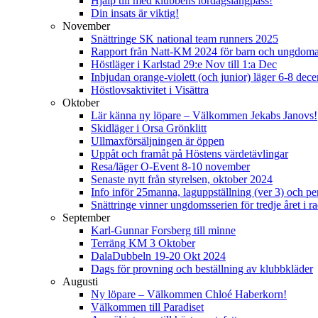
Hjälp till med klubbens lördagslångpass!
Din insats är viktig!
November
Snättringe SK national team runners 2025
Rapport från Natt-KM 2024 för barn och ungdom
Höstläger i Karlstad 29:e Nov till 1:a Dec
Inbjudan orange-violett (och junior) läger 6-8 de
Höstlovsaktivitet i Visättra
Oktober
Lär känna ny löpare – Välkommen Jekabs Janovs!
Skidläger i Orsa Grönklitt
Ullmaxförsäljningen är öppen
Uppåt och framåt på Höstens värdetävlingar
Resa/läger O-Event 8-10 november
Senaste nytt från styrelsen, oktober 2024
Info inför 25manna, laguppställning (ver 3) och per
Snättringe vinner ungdomsserien för tredje året i r
September
Karl-Gunnar Forsberg till minne
Terräng KM 3 Oktober
DalaDubbeln 19-20 Okt 2024
Dags för provning och beställning av klubbkläder
Augusti
Ny löpare – Välkommen Chloé Haberkorn!
Välkommen till Paradiset