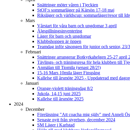
Snättringe möter våren i Tjeckien
StOF:s sommarläger på Kärsön 17-18 maj
Riksläger och världscup: sommarläger/resor till Idr
Mars
Vårstart för våra barn och ungdomar 3 april
Älgspillningsinventering
Läger för barn och ungdomar
Klubbshoppen är öppen
Teamdag inför säsongen för junior och senior, 23/
Februari
Snättringe arrangerar Botkyrkahelgen 25-27 april 
Tävlings- och träningsresa för hela klubben till T
Anmälan till Tiomila (senast 28/2!)
15-16 Mars 10mila läger Finspång
Kallelse till årsmöte 2025 - Uppdaterad med dago
Januari
Orange-violett träningsdag 8/2
Jukola, 14-15 juni 2025
Kallelse till årsmöte 2025
2024
December
Föreläsning "Att coacha mig själv" med Anneli Ös
Senaste nytt från styrelsen, december 2024
SM Läger i Karlstad