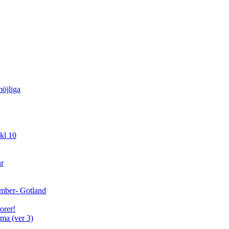
öjliga
kl 10
ar
cember- Gotland
orer!
ma (ver 3)