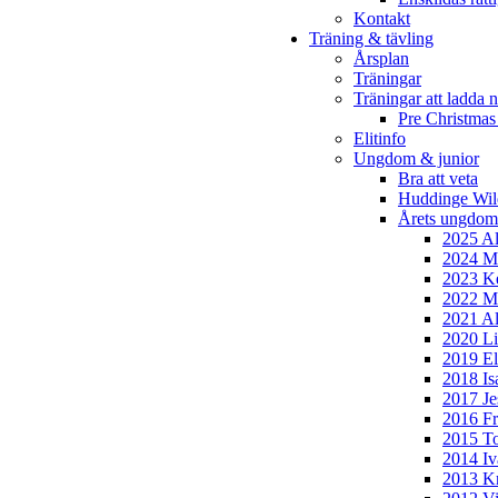
Kontakt
Träning & tävling
Årsplan
Träningar
Träningar att ladda n
Pre Christmas
Elitinfo
Ungdom & junior
Bra att veta
Huddinge Wi
Årets ungdom
2025 Al
2024 Mi
2023 Ke
2022 Mo
2021 Al
2020 Li
2019 El
2018 Is
2017 Je
2016 Fr
2015 To
2014 Iv
2013 Kr