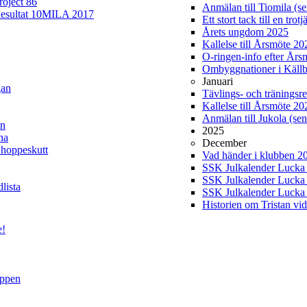
roject 86
Anmälan till Tiomila (se
esultat 10MILA 2017
Ett stort tack till en tro
Årets ungdom 2025
Kallelse till Årsmöte 2
O-ringen-info efter Års
Ombyggnationer i Källb
Januari
gan
Tävlings- och träningsre
Kallelse till Årsmöte 20
Anmälan till Jukola (sen
rn
2025
na
December
 hoppeskutt
Vad händer i klubben 2
SSK Julkalender Lucka 2
SSK Julkalender Lucka 
lista
SSK Julkalender Lucka 2
Historien om Tristan vi
e!
uppen