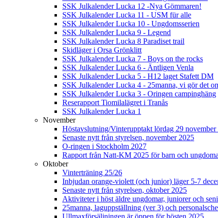
SSK Julkalender Lucka 12 -Nya Gömmaren!
SSK Julkalender Lucka 11 - USM für alle
SSK Julkalender Lucka 10 - Ungdomsserien
SSK Julkalender Lucka 9 - Legend
SSK Julkalender Lucka 8 Paradiset trail
Skidläger i Orsa Grönklitt
SSK Julkalender Lucka 7 - Boys on the rocks
SSK Julkalender Lucka 6 - Äntligen Venla
SSK Julkalender Lucka 5 - H12 laget Stafett DM
SSK Julkalender Lucka 4 - 25manna, vi gör det om
SSK Julkalender Lucka 3 - Oringen campinghäng
Reserapport Tiomilalägret i Tranås
SSK Julkalender Lucka 1
November
Höstavslutning/Vinterupptakt lördag 29 november 
Senaste nytt från styrelsen, november 2025
O-ringen i Stockholm 2027
Rapport från Natt-KM 2025 för barn och ungdom
Oktober
Vinterträning 25/26
Inbjudan orange-violett (och junior) läger 5-7 de
Senaste nytt från styrelsen, oktober 2025
Aktiviteter i höst äldre ungdomar, juniorer och seni
25manna, laguppställning (ver 3) och personalsche
Ullmaxförsäljningen är öppen för hösten 2025