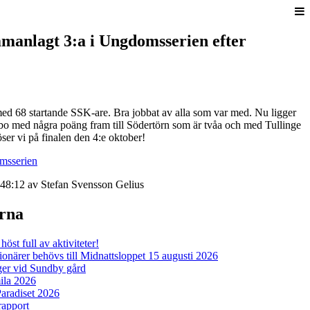
manlagt 3:a i Ungdomsserien efter
ed 68 startande SSK-are. Bra jobbat av alla som var med. Nu ligger
tingbo med några poäng fram till Södertörn som är tvåa och med Tullinge
ser vi på finalen den 4:e oktober!
msserien
48:12 av Stefan Svensson Gelius
erna
öst full av aktiviteter!
ärer behövs till Midnattsloppet 15 augusti 2026
er vid Sundby gård
la 2026
aradiset 2026
rapport