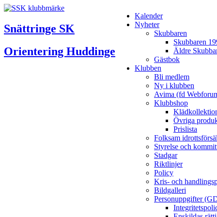
Kalender
Nyheter
Snättringe SK
Skubbaren
Skubbaren 19
Orientering Huddinge
Äldre Skubba
Gästbok
Klubben
Bli medlem
Ny i klubben
Avima (fd Webforu
Klubbshop
Klädkollektio
Övriga produk
Prislista
Folksam idrottsförsä
Styrelse och kommit
Stadgar
Riktlinjer
Policy
Kris- och handlings
Bildgalleri
Personuppgifter (G
Integritetspo
Enskildas rätt