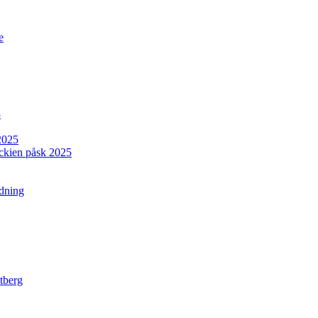
e
3
2025
jeckien påsk 2025
rdning
tberg