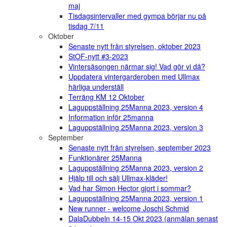
maj
Tisdagsintervaller med gympa börjar nu på
tisdag 7/11
Oktober
Senaste nytt från styrelsen, oktober 2023
StOF-nytt #3-2023
Vintersäsongen närmar sig! Vad gör vi då?
Uppdatera vintergarderoben med Ullmax
härliga underställ
Terräng KM 12 Oktober
Laguppställning 25Manna 2023, version 4
Information inför 25manna
Laguppställning 25Manna 2023, version 3
September
Senaste nytt från styrelsen, september 2023
Funktionärer 25Manna
Laguppställning 25Manna 2023, version 2
Hjälp till och sälj Ullmax-kläder!
Vad har Simon Hector gjort i sommar?
Laguppställning 25Manna 2023, version 1
New runner - welcome Joschi Schmid
DalaDubbeln 14-15 Okt 2023 (anmälan senast