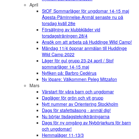
April
StOF Sommarläger för ungdomar 14-15 maj
Ågesta-Påminnelse-Anmäl senaste nu på
torsdag kväll 28e
Försäljning av klubbkläder vid
torsdagsträningen 28/4
Ansök om att arbeta på Huddinge Wild Camp!
Måndag 11/4 öppnar anmälan till Huddinge
Wild Camp 2022
Läger för gul grupp 23-24 april / Stof
sommarläger 14-15 maj
Nyfiken på: Barbro Cedérus
Ny löpare: Välkommen Peleg Mitzafon
Mars
Vårstart för våra barn och ungdomar
Dagläger för grön och vit grupp
Nytt nummer av Orientering Stockholm
Dags för stafettsäsong - anmäl dig!
Nu börjar tisdagsteknikträningarna
Dags för ny omgång av Nybörjarkurs för barn
och ungdomar!
Hemmaläger 11-13/3