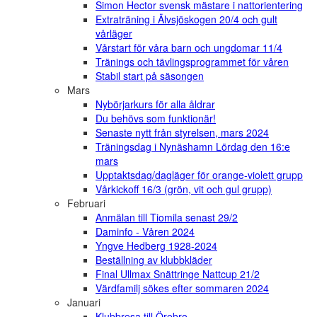
Simon Hector svensk mästare i nattorientering
Extraträning i Älvsjöskogen 20/4 och gult
vårläger
Vårstart för våra barn och ungdomar 11/4
Tränings och tävlingsprogrammet för våren
Stabil start på säsongen
Mars
Nybörjarkurs för alla åldrar
Du behövs som funktionär!
Senaste nytt från styrelsen, mars 2024
Träningsdag i Nynäshamn Lördag den 16:e
mars
Upptaktsdag/dagläger för orange-violett grupp
Vårkickoff 16/3 (grön, vit och gul grupp)
Februari
Anmälan till Tiomila senast 29/2
Daminfo - Våren 2024
Yngve Hedberg 1928-2024
Beställning av klubbkläder
Final Ullmax Snättringe Nattcup 21/2
Värdfamilj sökes efter sommaren 2024
Januari
Klubbresa till Örebro