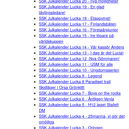
SSK Julkalender Lucka 20 - nya möjligheter
SSK Julkalender Lucka 19 - En glad
tävlingsledare!
SSK Julkalender Lucka 18 - Etappvinst!
SSK Julkalender Lucka 17 - Finlandsbåten
SSK Julkalender Lucka 16 - Förstaårsjunior
SSK Julkalender Lucka 15 - tre löpare på
världskuppen
SSK Julkalender Lucka 14 - Vår kassör Anders
SSK Julkalender Lucka 13 - I dag är det Lucia!
SSK Julkalender Lucka 12 -Nya Gömmaren!
SSK Julkalender Lucka 11 - USM für alle
SSK Julkalender Lucka 10 - Ungdomsserien
SSK Julkalender Lucka 9 - Legend
SSK Julkalender Lucka 8 Paradiset trail
Skidläger i Orsa Grönklitt
SSK Julkalender Lucka 7 - Boys on the rocks
SSK Julkalender Lucka 6 - Äntligen Venla
SSK Julkalender Lucka 5 - H12 laget Stafett
DM
SSK Julkalender Lucka 4 - 25manna, vi gör det
omöjliga
SSK Julkalender Lucka 3 - Oringen