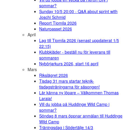
sommar?
Sunday 10/5 20:00 - Q&A about sprint with
Joschi Schmid
Report Tiomila 2026
Naturpasset 2026
April
Lag till Tiomila 2026 (senast uppdaterat 1/5
22:15)
Klubbkläder - beställ nu för leverans till
sommaren
Nybörjarkurs 2026, start 16 april
Mars
Rikslägret 2026
Tisdag 31 mars startar teknik-
tisdagsträningarna för säsongen!
Lär känna ny löpare – Välkommen Thomas
Laraia!
Vill du jobba på Huddinge Wild Camp i
sommar?
Söndag 8 mars öppnar anmälan till Huddinge
Wild Camp
Träningsdag i Södertälje 14/3