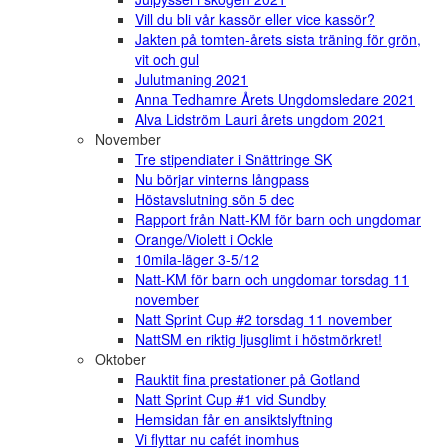
Vill du bli vår kassör eller vice kassör?
Jakten på tomten-årets sista träning för grön,
vit och gul
Julutmaning 2021
Anna Tedhamre Årets Ungdomsledare 2021
Alva Lidström Lauri årets ungdom 2021
November
Tre stipendiater i Snättringe SK
Nu börjar vinterns långpass
Höstavslutning sön 5 dec
Rapport från Natt-KM för barn och ungdomar
Orange/Violett i Ockle
10mila-läger 3-5/12
Natt-KM för barn och ungdomar torsdag 11
november
Natt Sprint Cup #2 torsdag 11 november
NattSM en riktig ljusglimt i höstmörkret!
Oktober
Rauktit fina prestationer på Gotland
Natt Sprint Cup #1 vid Sundby
Hemsidan får en ansiktslyftning
Vi flyttar nu cafét inomhus