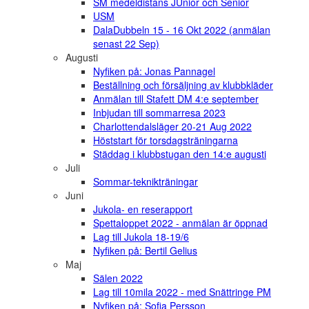
SM medeldistans JUnior och Senior
USM
DalaDubbeln 15 - 16 Okt 2022 (anmälan
senast 22 Sep)
Augusti
Nyfiken på: Jonas Pannagel
Beställning och försäljning av klubbkläder
Anmälan till Stafett DM 4:e september
Inbjudan till sommarresa 2023
Charlottendalsläger 20-21 Aug 2022
Höststart för torsdagsträningarna
Städdag i klubbstugan den 14:e augusti
Juli
Sommar-teknikträningar
Juni
Jukola- en reserapport
Spettaloppet 2022 - anmälan är öppnad
Lag till Jukola 18-19/6
Nyfiken på: Bertil Gelius
Maj
Sälen 2022
Lag till 10mila 2022 - med Snättringe PM
Nyfiken på: Sofia Persson