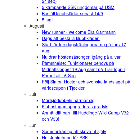
24 sep)
5 kämpande SSK ungdomar på USM
Beställ klubbkläder senast 14/9
5 lag!
Augusti
New runner - welcome Elia Gartmann
Dags att beställa klubbkläder.
Start för torsdagsträningarna nu på tors 17
aug!
Nu drar höstensäsongen igång på allvar
Påminnelse: Funktionärer behövs på
Midnattsloppet 19 Aug samt på Trail-lopp i
Paradiset 16 Sep
Följ Simon Hector och svenska landslaget på
världscupen i Tjeckien
Juli
Mörtsjödubbeln närmar sig
Klubbstugan uppgraderas gradvis
Anmäl ditt barn till Huddinge Wild Camp V32
och V33!
Juni
Sommarträning att skriva ut själv
Het Junimånad för SSK