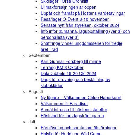
Skidläger i Orsa Grönklitt
Ullmaxförsäljningen är öppen
Uppåt och framåt på Höstens värdetävlingar
Resa/läger O-Event 8-10 november
Senaste nytt från styrelsen, oktober 2024
Info inför 25manna, laguppställning (ver 3) och
personallista (ver 3)
Snättringe vinner ungdomsserien för tredje
året i rad
September
Karl-Gunnar Forsberg till minne
Terräng KM 3 Oktober
DalaDubbeln 19-20 Okt 2024
Dags för provning och beställning av
klubbkläder
Augusti
Ny löpare – Välkommen Chloé Haberkorn!
Välkommen till Paradiset
Anmäl intresse till höstens stafetter
Höststart för torsdagsträningarna
Juli
Föreläsning och samtal om ätstörningar
Halvtid för Huddinge Wild Camp