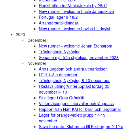
Registration for Venla/Jukola by 28/1!
New runner - welcome Lucie Janoušková
Portugal-läger 9-18/2
Arrangörsutbildningar
New runner - welcome Lovisa Lindqvist
2023
December
New runner - welcome Johan Stenström
Träningshelg Nyköping
Senaste nytt från styrelsen, november 2023
November
Årets ungdom och andra utmärkelser
UTH 1-3:e december
Träningshelg Nyköping 8-10 december
Höstavslutning/Vinterupptakt lördag 25
november kl 10
Skidläger i Orsa Grönklitt
Vintersäsongens intervaller och långpass
Rapport från Natt-KM för barn och ungdomar
Läger för orange-violett grupp 17-19
november
Save the date: Klubbresa till Kilsbergen 9-12:e