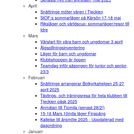
April
Snättringe möter våren i Tjeckien
StOF:s sommarläger på Kärsön 17-18 maj
Riksläger och världscup: sommarläger/resor till
Idre
Mars
Vårstart för våra barn och ungdomar 3 april
Älgspillningsinventering
Läger för barn och ungdomar
Klubbshoppen är öppen
Teamdag inför säsongen för junior och senior,
23/3
Februari
Snättringe arrangerar Botkyrkahelgen 25-27
april 2025
Tävlings- och träningsresa för hela klubben till
Tjeckien påsk 2025
Anmälan till Tiomila (senast 28/2!)
15-16 Mars 10mila läger Finspång
Kallelse till årsmöte 2025 - Uppdaterad med
dagordning
Januari