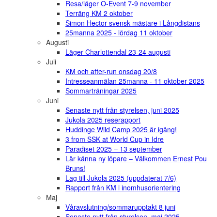
Resa/läger O-Event 7-9 november
Terräng KM 2 oktober
Simon Hector svensk mästare i Långdistans
25manna 2025 - lördag 11 oktober
Augusti
Läger Charlottendal 23-24 augusti
Juli
KM och after-run onsdag 20/8
Intresseanmälan 25manna - 11 oktober 2025
Sommarträningar 2025
Juni
Senaste nytt från styrelsen, juni 2025
Jukola 2025 reserapport
Huddinge Wild Camp 2025 är igång!
3 from SSK at World Cup in Idre
Paradiset 2025 – 13 september
Lär känna ny löpare – Välkommen Ernest Pou
Bruns!
Lag till Jukola 2025 (uppdaterat 7/6)
Rapport från KM i inomhusorientering
Maj
Våravslutning/sommarupptakt 8 juni
Senaste nytt från styrelsen, maj 2025