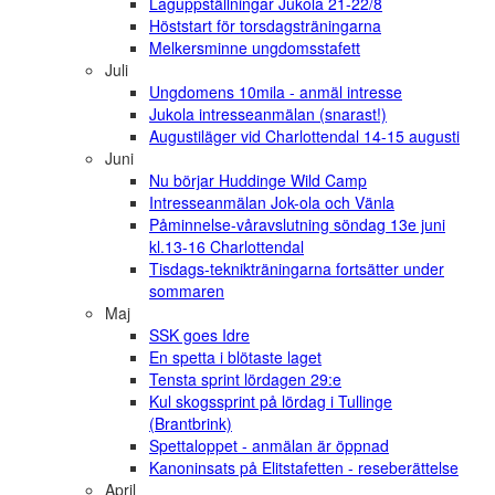
Laguppställningar Jukola 21-22/8
Höststart för torsdagsträningarna
Melkersminne ungdomsstafett
Juli
Ungdomens 10mila - anmäl intresse
Jukola intresseanmälan (snarast!)
Augustiläger vid Charlottendal 14-15 augusti
Juni
Nu börjar Huddinge Wild Camp
Intresseanmälan Jok-ola och Vänla
Påminnelse-våravslutning söndag 13e juni
kl.13-16 Charlottendal
Tisdags-teknikträningarna fortsätter under
sommaren
Maj
SSK goes Idre
En spetta i blötaste laget
Tensta sprint lördagen 29:e
Kul skogssprint på lördag i Tullinge
(Brantbrink)
Spettaloppet - anmälan är öppnad
Kanoninsats på Elitstafetten - reseberättelse
April