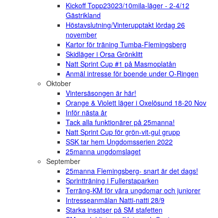
Kickoff Topp23023/10mila-läger - 2-4/12
Gästrikland
Höstavslutning/Vinterupptakt lördag 26
november
Kartor för träning Tumba-Flemingsberg
Skidläger i Orsa Grönklitt
Natt Sprint Cup #1 på Masmoplatån
Anmäl intresse för boende under O-Ringen
Oktober
Vintersäsongen är här!
Orange & Violett läger i Oxelösund 18-20 Nov
Inför nästa år
Tack alla funktionärer på 25manna!
Natt Sprint Cup för grön-vit-gul grupp
SSK tar hem Ungdomsserien 2022
25manna ungdomslaget
September
25manna Flemingsberg- snart är det dags!
Sprintträning i Fullerstaparken
Terräng-KM för våra ungdomar och juniorer
Intresseanmälan Natti-natti 28/9
Starka insatser på SM stafetten