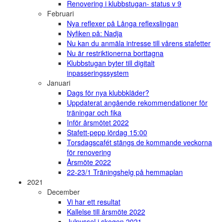
Renovering i klubbstugan- status v 9
Februari
Nya reflexer på Långa reflexslingan
Nyfiken på: Nadja
Nu kan du anmäla intresse till vårens stafetter
Nu är restriktionerna borttagna
Klubbstugan byter till digitalt
inpasseringssystem
Januari
Dags för nya klubbkläder?
Uppdaterat angående rekommendationer för
träningar och fika
Inför årsmötet 2022
Stafett-pepp lördag 15:00
Torsdagscafét stängs de kommande veckorna
för renovering
Årsmöte 2022
22-23/1 Träningshelg på hemmaplan
2021
December
Vi har ett resultat
Kallelse till årsmöte 2022
Julpyssel i skogen 2021