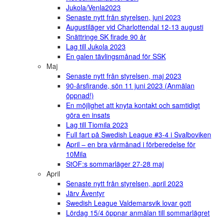
Jukola/Venla2023
Senaste nytt från styrelsen, juni 2023
Augustiläger vid Charlottendal 12-13 augusti
Snättringe SK firade 90 år
Lag till Jukola 2023
En galen tävlingsmånad för SSK
Maj
Senaste nytt från styrelsen, maj 2023
90-årsfirande, sön 11 juni 2023 (Anmälan
öppnad!)
En möjlighet att knyta kontakt och samtidigt
göra en insats
Lag till Tiomila 2023
Full fart på Swedish League #3-4 i Svalboviken
April – en bra vårmånad i förberedelse för
10Mila
StOF:s sommarläger 27-28 maj
April
Senaste nytt från styrelsen, april 2023
Järv Äventyr
Swedish League Valdemarsvik lovar gott
Lördag 15/4 öppnar anmälan till sommarlägret