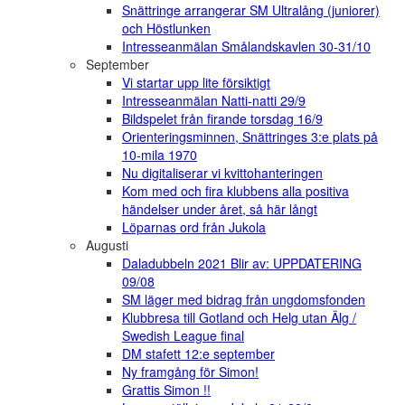
Snättringe arrangerar SM Ultralång (juniorer)
och Höstlunken
Intresseanmälan Smålandskavlen 30-31/10
September
Vi startar upp lite försiktigt
Intresseanmälan Natti-natti 29/9
Bildspelet från firande torsdag 16/9
Orienteringsminnen, Snättringes 3:e plats på
10-mila 1970
Nu digitaliserar vi kvittohanteringen
Kom med och fira klubbens alla positiva
händelser under året, så här långt
Löparnas ord från Jukola
Augusti
Daladubbeln 2021 Blir av: UPPDATERING
09/08
SM läger med bidrag från ungdomsfonden
Klubbresa till Gotland och Helg utan Älg /
Swedish League final
DM stafett 12:e september
Ny framgång för Simon!
Grattis Simon !!