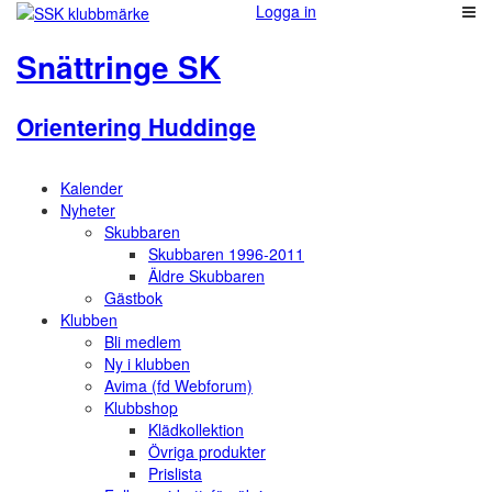
Logga in
Snättringe SK
Orientering Huddinge
Kalender
Nyheter
Skubbaren
Skubbaren 1996-2011
Äldre Skubbaren
Gästbok
Klubben
Bli medlem
Ny i klubben
Avima (fd Webforum)
Klubbshop
Klädkollektion
Övriga produkter
Prislista