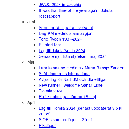
JWOC 2024 in Czechia
It was that time of the year again! Jukola
reserapport
Juni
Sommarträningar att skriva ut
Dag-KM medeldistans avgjort
Terje Rydén 1937-2024
Ett stort tack!
Lag till Jukola/Venla 2024
Senaste nytt från styrelsen, maj 2024
Maj
Lära känna ny medlem - Märta Ransjö Zander
Snättringe runs international
Avlysning för Natt-SM och Stafettligan
New runner - welcome Sahar Eshel
Tiomila 2024
Fix i klubbstugan lördag 18 maj
April
Lag till Tiomila 2024 (senast uppdaterat 3/5 kl
20:35)
StOF:s sommarläger 1-2 juni
Riksläger