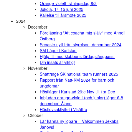
Orange-violett träningsdag 8/2
Jukola, 14-15 juni 2025
Kallelse till årsmöte 2025
2024
December
Föreläsning "Att coacha mig själv" med Anneli
Östberg
Senaste nytt från styrelsen, december 2024
SM Läger i Karlstad
Hjälp till med klubbens lördagslångpass!
Din insats är viktig!
November
Snättringe SK national team runners 2025
Rapport från Natt-KM 2024 för barn och
ungdomar
Höstläger i Karlstad 29:e Nov till 1:a Dec
Inbjudan orange-violett (och junior) läger 6-8
december- Åland
Höstlovsaktivitet i Visättra
Oktober
Lär känna ny löpare – Välkommen Jekabs
Janovs!