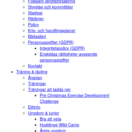
Folksam idrottsförsäkring
Styrelse och kommittéer
Stadgar
Riktlinjer
Policy
Kris- och handlingsplaner
Bildgalleri
Personuppgifter (GDPR)
Integritetspolicy (GDPR)
Enskildas rättigheter avseende
personuppgifter
Kontakt
Träning & tävling
Årsplan
Träningar
Träningar att ladda ner
Pre Christmas Exercise Development
Challenge
Elitinfo
Ungdom & junior
Bra att veta
Huddinge Wild Camp
Årets ungdom