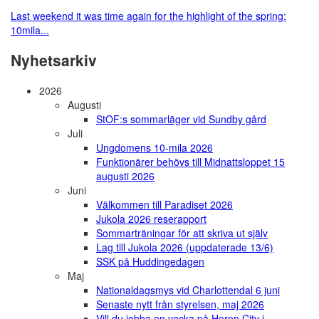
Last weekend it was time again for the highlight of the spring:
10mila...
Nyhetsarkiv
2026
Augusti
StOF:s sommarläger vid Sundby gård
Juli
Ungdomens 10-mila 2026
Funktionärer behövs till Midnattsloppet 15
augusti 2026
Juni
Välkommen till Paradiset 2026
Jukola 2026 reserapport
Sommarträningar för att skriva ut själv
Lag till Jukola 2026 (uppdaterade 13/6)
SSK på Huddingedagen
Maj
Nationaldagsmys vid Charlottendal 6 juni
Senaste nytt från styrelsen, maj 2026
Vill du jobba en vecka på Heron City i