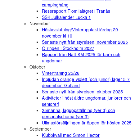
campinghäng
Reserapport Tiomilalägret i Tranås
SSK Julkalender Lucka 1
November
Höstavslutning/Vinterupptakt lördag 29
november kl 10
Senaste nytt från styrelsen, november 2025
O-ringen i Stockholm 2027
Rapport från Natt-KM 2025 för barn och
ungdomar
Oktober
Vinterträning 25/26
Inbjudan orange-violett (och junior) läger 5-7
december- Gotland
Senaste nytt från styrelsen, oktober 2025
Aktiviteter i höst äldre ungdomar, juniorer och
seniorer!
25manna, laguppställning (ver 3) och
personalschema (ver 3)
Ullmaxförsäljningen är öppen för hösten 2025
September
Klubbkväll med Simon Hector