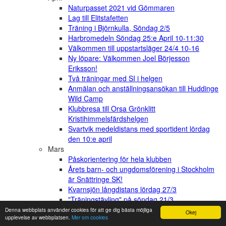
Naturpasset 2021 vid Gömmaren
Lag till Elitstafetten
Träning i Björnkulla, Söndag 2/5
Harbromedeln Söndag 25:e April 10-11:30
Välkommen till uppstartsläger 24/4 10-16
Ny löpare: Välkommen Joel Börjesson
Eriksson!
Två träningar med SI i helgen
Anmälan och anställningsansökan till Huddinge
Wild Camp
Klubbresa till Orsa Grönklitt
Kristihimmelsfärdshelgen
Svartvik medeldistans med sportident lördag
den 10:e april
Mars
Påskorientering för hela klubben
Årets barn- och ungdomsförening i Stockholm
är Snättringe SK!
Kvarnsjön långdistans lördag 27/3
"Träningstävling" på söndag 21/3
[Video] Tobias Gelius snackar
Denna webbplats använder cookies för att ge dig bästa möjliga
Okej
upplevelse av webbplatsen.
Mer om cookies
överbelastningsskador med StOF projekt