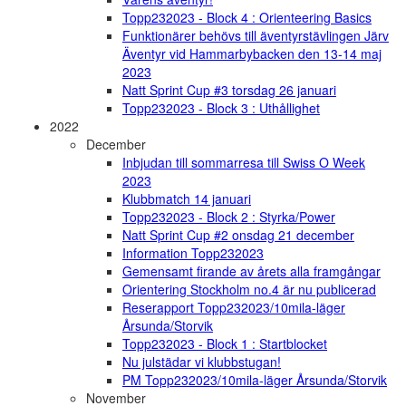
Topp232023 - Block 4 : Orienteering Basics
Funktionärer behövs till äventyrstävlingen Järv
Äventyr vid Hammarbybacken den 13-14 maj
2023
Natt Sprint Cup #3 torsdag 26 januari
Topp232023 - Block 3 : Uthållighet
2022
December
Inbjudan till sommarresa till Swiss O Week
2023
Klubbmatch 14 januari
Topp232023 - Block 2 : Styrka/Power
Natt Sprint Cup #2 onsdag 21 december
Information Topp232023
Gemensamt firande av årets alla framgångar
Orientering Stockholm no.4 är nu publicerad
Reserapport Topp232023/10mila-läger
Årsunda/Storvik
Topp232023 - Block 1 : Startblocket
Nu julstädar vi klubbstugan!
PM Topp232023/10mila-läger Årsunda/Storvik
November