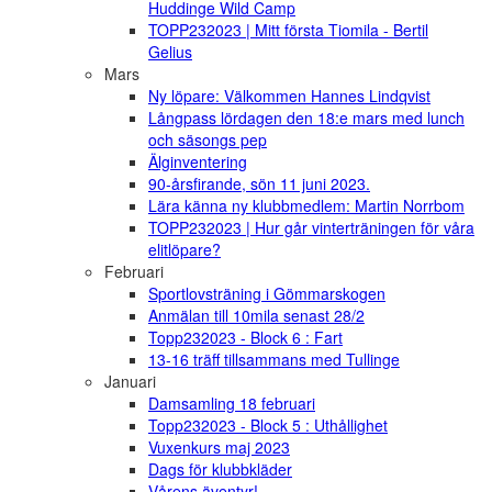
Huddinge Wild Camp
TOPP232023 | Mitt första Tiomila - Bertil
Gelius
Mars
Ny löpare: Välkommen Hannes Lindqvist
Långpass lördagen den 18:e mars med lunch
och säsongs pep
Älginventering
90-årsfirande, sön 11 juni 2023.
Lära känna ny klubbmedlem: Martin Norrbom
TOPP232023 | Hur går vinterträningen för våra
elitlöpare?
Februari
Sportlovsträning i Gömmarskogen
Anmälan till 10mila senast 28/2
Topp232023 - Block 6 : Fart
13-16 träff tillsammans med Tullinge
Januari
Damsamling 18 februari
Topp232023 - Block 5 : Uthållighet
Vuxenkurs maj 2023
Dags för klubbkläder
Vårens äventyr!