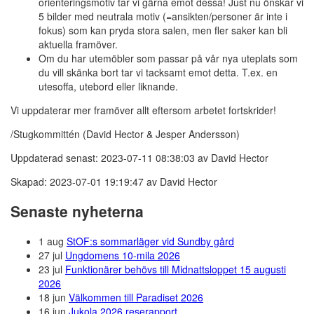
orienteringsmotiv tar vi gärna emot dessa! Just nu önskar vi
5 bilder med neutrala motiv (=ansikten/personer är inte i
fokus) som kan pryda stora salen, men fler saker kan bli
aktuella framöver.
Om du har utemöbler som passar på vår nya uteplats som
du vill skänka bort tar vi tacksamt emot detta. T.ex. en
utesoffa, utebord eller liknande.
Vi uppdaterar mer framöver allt eftersom arbetet fortskrider!
/Stugkommittén (David Hector & Jesper Andersson)
Uppdaterad senast: 2023-07-11 08:38:03 av David Hector
Skapad: 2023-07-01 19:19:47 av David Hector
Senaste nyheterna
1 aug
StOF:s sommarläger vid Sundby gård
27 jul
Ungdomens 10-mila 2026
23 jul
Funktionärer behövs till Midnattsloppet 15 augusti
2026
18 jun
Välkommen till Paradiset 2026
16 jun
Jukola 2026 reserapport