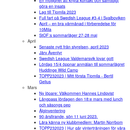
En möjlighet att knyta kontakt och samtidigt
göra en insats
Lag till Tiomila 2023
Full fart på Swedish League #3-4 i Svalboviken
April – en bra vårmånad i förberedelse för
10Mila
StOF:s sommarläger 27-28 maj
April
Senaste nytt från styrelsen, april 2023
Järv Äventyr
Swedish League Valdemarsvik lovar gott
Lördag 15/4 öppnar anmälan till sommarlägret
Huddinge Wild Camp
TOPP232023 | Mitt första Tiomila - Bertil
Gelius
Mars
Ny löpare: Välkommen Hannes Lindqvist
Långpass lördagen den 18:e mars med lunch
och säsongs pep
Älginventering
90-årsfirande, sön 11 juni 2023.
Lära känna ny klubbmedlem: Martin Norrbom
TOPP232023 | Hur går vinterträningen för våra