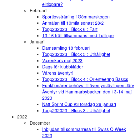
elitlöpare?
Februari
Sportlovsträning i Gömmarskogen
Anmälan till 10mila senast 28/2
Topp232023 - Block 6 : Fart
13-16 träff tillsammans med Tullinge
Januari
Damsamling 18 februari
Topp232023 - Block 5 : Uthållighet
Vuxenkurs maj 2023
Dags för klubbkläder
Vårens äventyr!
Topp232023 - Block 4 : Orienteering Basics
Funktionärer behövs till äventyrstävlingen Järv
Äventyr vid Hammarbybacken den 13-14 maj
2023
Natt Sprint Cup #3 torsdag 26 januari
Topp232023 - Block 3 : Uthållighet
2022
December
Inbjudan till sommarresa till Swiss O Week
2023