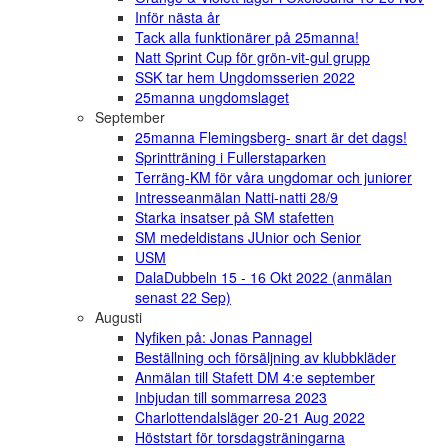
Inför nästa år
Tack alla funktionärer på 25manna!
Natt Sprint Cup för grön-vit-gul grupp
SSK tar hem Ungdomsserien 2022
25manna ungdomslaget
September
25manna Flemingsberg- snart är det dags!
Sprintträning i Fullerstaparken
Terräng-KM för våra ungdomar och juniorer
Intresseanmälan Natti-natti 28/9
Starka insatser på SM stafetten
SM medeldistans JUnior och Senior
USM
DalaDubbeln 15 - 16 Okt 2022 (anmälan
senast 22 Sep)
Augusti
Nyfiken på: Jonas Pannagel
Beställning och försäljning av klubbkläder
Anmälan till Stafett DM 4:e september
Inbjudan till sommarresa 2023
Charlottendalsläger 20-21 Aug 2022
Höststart för torsdagsträningarna