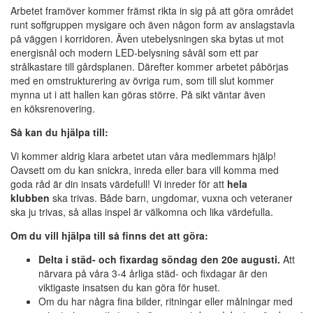
Arbetet framöver kommer främst rikta in sig på att göra området
runt soffgruppen mysigare och även någon form av anslagstavla
på väggen i korridoren. Även utebelysningen ska bytas ut mot
energisnål och modern LED-belysning såväl som ett par
strålkastare till gårdsplanen. Därefter kommer arbetet påbörjas
med en omstrukturering av övriga rum, som till slut kommer
mynna ut i att hallen kan göras större. På sikt väntar även
en köksrenovering.
Så kan du hjälpa till:
Vi kommer aldrig klara arbetet utan våra medlemmars hjälp!
Oavsett om du kan snickra, inreda eller bara vill komma med
goda råd är din insats värdefull! Vi inreder för att
hela
klubben
ska trivas. Både barn, ungdomar, vuxna och veteraner
ska ju trivas, så allas inspel är välkomna och lika värdefulla.
Om du vill hjälpa till så finns det att göra:
Delta i städ- och fixardag söndag den 20e augusti.
Att
närvara på våra 3-4 årliga städ- och fixdagar är den
viktigaste insatsen du kan göra för huset.
Om du har några fina bilder, ritningar eller målningar med