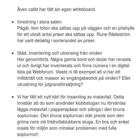
Även cafét har fått sin egen whiteboard.
Inredning i stora salen:
Pågår, fem foton ska sättas upp på väggen och en prishylla
för ett utvalt antal priser ska sättas upp. Rune Rådeström
har varit delaktig i sorterandet av priser.
Städ, inventering och utrensing från vinden
Har genomförts. Några gamla bord och stolar har rensats
ut och övrigt har inventerats och finns numera i en digital
lista på Webforum. Visste ni till exempel att vi har ett
militärtält och massor av engångsbestick på vinden? Eller
utrustning för julgransförsäljning?
Vi har fått ett nytt kärl för insamling av matavfall. Detta
innebär att du som använder klubbstugan nu förväntas
lägga matavfall i papperspåsar och slänga i den bruna
soptunnan. Den bruna soptunnan står precis som den
gröna nere vid friidrottsklubbens stuga. En bra och enkel
insats för miljön som minskar problemen med fulla
soptunnor!