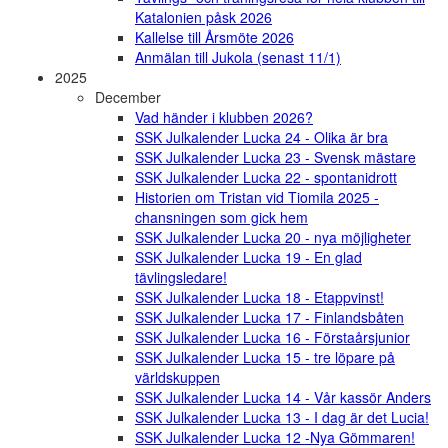
Katalonien påsk 2026
Kallelse till Årsmöte 2026
Anmälan till Jukola (senast 11/1)
2025
December
Vad händer i klubben 2026?
SSK Julkalender Lucka 24 - Olika är bra
SSK Julkalender Lucka 23 - Svensk mästare
SSK Julkalender Lucka 22 - spontanidrott
Historien om Tristan vid Tiomila 2025 -
chansningen som gick hem
SSK Julkalender Lucka 20 - nya möjligheter
SSK Julkalender Lucka 19 - En glad
tävlingsledare!
SSK Julkalender Lucka 18 - Etappvinst!
SSK Julkalender Lucka 17 - Finlandsbåten
SSK Julkalender Lucka 16 - Förstaårsjunior
SSK Julkalender Lucka 15 - tre löpare på
världskuppen
SSK Julkalender Lucka 14 - Vår kassör Anders
SSK Julkalender Lucka 13 - I dag är det Lucia!
SSK Julkalender Lucka 12 -Nya Gömmaren!