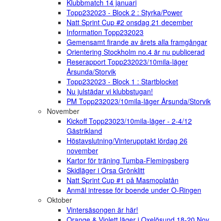
Klubbmatch 14 januari
Topp232023 - Block 2 : Styrka/Power
Natt Sprint Cup #2 onsdag 21 december
Information Topp232023
Gemensamt firande av årets alla framgångar
Orientering Stockholm no.4 är nu publicerad
Reserapport Topp232023/10mila-läger
Årsunda/Storvik
Topp232023 - Block 1 : Startblocket
Nu julstädar vi klubbstugan!
PM Topp232023/10mila-läger Årsunda/Storvik
November
Kickoff Topp23023/10mila-läger - 2-4/12
Gästrikland
Höstavslutning/Vinterupptakt lördag 26
november
Kartor för träning Tumba-Flemingsberg
Skidläger i Orsa Grönklitt
Natt Sprint Cup #1 på Masmoplatån
Anmäl intresse för boende under O-Ringen
Oktober
Vintersäsongen är här!
Orange & Violett läger i Oxelösund 18-20 Nov