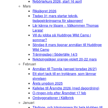
Nybörjarkurs 2026, start 16 april
Mars
Rikslägret 2026
Tisdag 31 mars startar teknik-
tisdagsträningarna för säsongen!
Lär känna ny löpare – Välkommen Thomas
Laraia!
Vill du jobba på Huddinge Wild Camp i
sommar?
Söndag 8 mars öppnar anmälan till Huddinge
Wild Camp
Träningsdag i Södertälje 14/3
Nyköpingsläger orange-violett 20-22 mars
Februari
Anmälan till Tiomila (senast torsdag 26/2!)
Ett stort tack till en trotjänare, som lämnar
styrelsen
Årets ungdom 2025
Kallelse till Årsmöte 2026 (med dagordning)
O-ringen-info efter Årsmötet 17 feb
Ombyggnationer i Källbrink
Januari
Tävlings- och träningsresa för hela klubben till