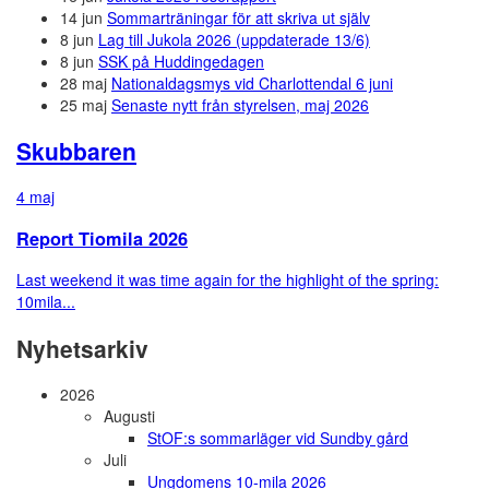
14 jun
Sommarträningar för att skriva ut själv
8 jun
Lag till Jukola 2026 (uppdaterade 13/6)
8 jun
SSK på Huddingedagen
28 maj
Nationaldagsmys vid Charlottendal 6 juni
25 maj
Senaste nytt från styrelsen, maj 2026
Skubbaren
4 maj
Report Tiomila 2026
Last weekend it was time again for the highlight of the spring:
10mila...
Nyhetsarkiv
2026
Augusti
StOF:s sommarläger vid Sundby gård
Juli
Ungdomens 10-mila 2026