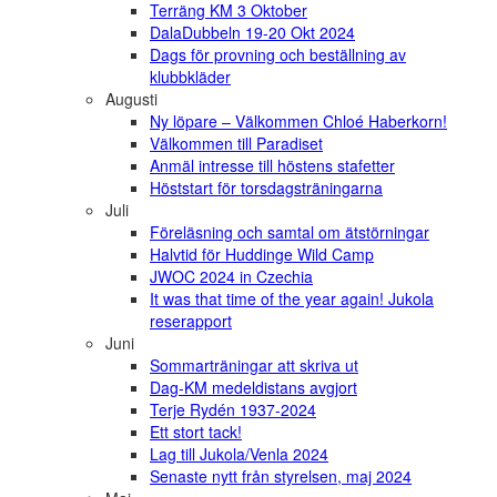
Terräng KM 3 Oktober
DalaDubbeln 19-20 Okt 2024
Dags för provning och beställning av
klubbkläder
Augusti
Ny löpare – Välkommen Chloé Haberkorn!
Välkommen till Paradiset
Anmäl intresse till höstens stafetter
Höststart för torsdagsträningarna
Juli
Föreläsning och samtal om ätstörningar
Halvtid för Huddinge Wild Camp
JWOC 2024 in Czechia
It was that time of the year again! Jukola
reserapport
Juni
Sommarträningar att skriva ut
Dag-KM medeldistans avgjort
Terje Rydén 1937-2024
Ett stort tack!
Lag till Jukola/Venla 2024
Senaste nytt från styrelsen, maj 2024