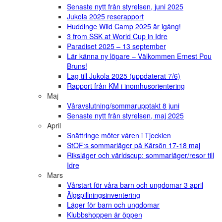
Senaste nytt från styrelsen, juni 2025
Jukola 2025 reserapport
Huddinge Wild Camp 2025 är igång!
3 from SSK at World Cup in Idre
Paradiset 2025 – 13 september
Lär känna ny löpare – Välkommen Ernest Pou
Bruns!
Lag till Jukola 2025 (uppdaterat 7/6)
Rapport från KM i inomhusorientering
Maj
Våravslutning/sommarupptakt 8 juni
Senaste nytt från styrelsen, maj 2025
April
Snättringe möter våren i Tjeckien
StOF:s sommarläger på Kärsön 17-18 maj
Riksläger och världscup: sommarläger/resor till
Idre
Mars
Vårstart för våra barn och ungdomar 3 april
Älgspillningsinventering
Läger för barn och ungdomar
Klubbshoppen är öppen