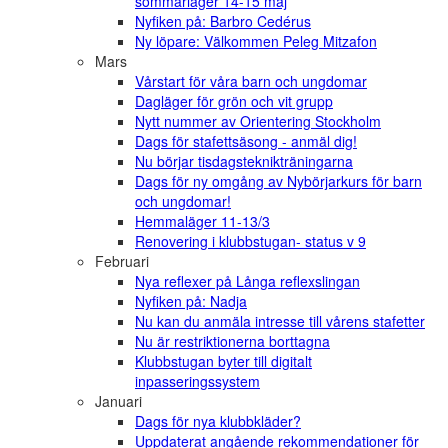
sommarläger 14-15 maj
Nyfiken på: Barbro Cedérus
Ny löpare: Välkommen Peleg Mitzafon
Mars
Vårstart för våra barn och ungdomar
Dagläger för grön och vit grupp
Nytt nummer av Orientering Stockholm
Dags för stafettsäsong - anmäl dig!
Nu börjar tisdagsteknikträningarna
Dags för ny omgång av Nybörjarkurs för barn
och ungdomar!
Hemmaläger 11-13/3
Renovering i klubbstugan- status v 9
Februari
Nya reflexer på Långa reflexslingan
Nyfiken på: Nadja
Nu kan du anmäla intresse till vårens stafetter
Nu är restriktionerna borttagna
Klubbstugan byter till digitalt
inpasseringssystem
Januari
Dags för nya klubbkläder?
Uppdaterat angående rekommendationer för