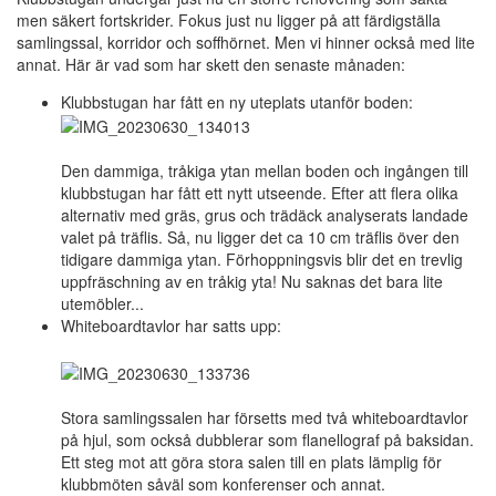
men säkert fortskrider. Fokus just nu ligger på att färdigställa
samlingssal, korridor och soffhörnet. Men vi hinner också med lite
annat. Här är vad som har skett den senaste månaden:
Klubbstugan har fått en ny uteplats utanför boden:
Den dammiga, tråkiga ytan mellan boden och ingången till
klubbstugan har fått ett nytt utseende. Efter att flera olika
alternativ med gräs, grus och trädäck analyserats landade
valet på träflis. Så, nu ligger det ca 10 cm träflis över den
tidigare dammiga ytan. Förhoppningsvis blir det en trevlig
uppfräschning av en tråkig yta! Nu saknas det bara lite
utemöbler...
Whiteboardtavlor har satts upp:
Stora samlingssalen har försetts med två whiteboardtavlor
på hjul, som också dubblerar som flanellograf på baksidan.
Ett steg mot att göra stora salen till en plats lämplig för
klubbmöten såväl som konferenser och annat.