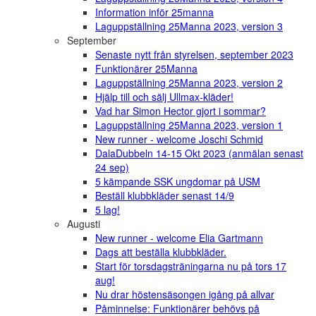
Information inför 25manna
Laguppställning 25Manna 2023, version 3
September
Senaste nytt från styrelsen, september 2023
Funktionärer 25Manna
Laguppställning 25Manna 2023, version 2
Hjälp till och sälj Ullmax-kläder!
Vad har Simon Hector gjort i sommar?
Laguppställning 25Manna 2023, version 1
New runner - welcome Joschi Schmid
DalaDubbeln 14-15 Okt 2023 (anmälan senast
24 sep)
5 kämpande SSK ungdomar på USM
Beställ klubbkläder senast 14/9
5 lag!
Augusti
New runner - welcome Elia Gartmann
Dags att beställa klubbkläder.
Start för torsdagsträningarna nu på tors 17
aug!
Nu drar höstensäsongen igång på allvar
Påminnelse: Funktionärer behövs på