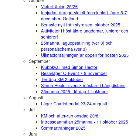
Oktober
Vinterträning 25/26
Inbjudan orange-violett (och junior) läger 5-7
december- Gotland
Senaste nytt från styrelsen, oktober 2025
Aktiviteter i höst äldre ungdomar, juniorer och
seniorer!
25manna, laguppställning (ver 3) och
personalschema (ver 3)
Ullmaxförsäljningen är öppen för hösten 2025
September
Klubbkväll med Simon Hector
Resa/läger O-Event 7-9 november
Terräng KM 2 oktober
Simon Hector svensk mästare i Långdistans
25manna 2025 - lördag 11 oktober
Augusti
Läger Charlottendal 23-24 augusti
Juli
KM och after-run onsdag 20/8
Intresseanmälan 25manna - 11 oktober 2025
Sommarträningar 2025
Juni