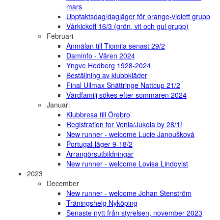
mars
Upptaktsdag/dagläger för orange-violett grupp
Vårkickoff 16/3 (grön, vit och gul grupp)
Februari
Anmälan till Tiomila senast 29/2
Daminfo - Våren 2024
Yngve Hedberg 1928-2024
Beställning av klubbkläder
Final Ullmax Snättringe Nattcup 21/2
Värdfamilj sökes efter sommaren 2024
Januari
Klubbresa till Örebro
Registration for Venla/Jukola by 28/1!
New runner - welcome Lucie Janoušková
Portugal-läger 9-18/2
Arrangörsutbildningar
New runner - welcome Lovisa Lindqvist
2023
December
New runner - welcome Johan Stenström
Träningshelg Nyköping
Senaste nytt från styrelsen, november 2023