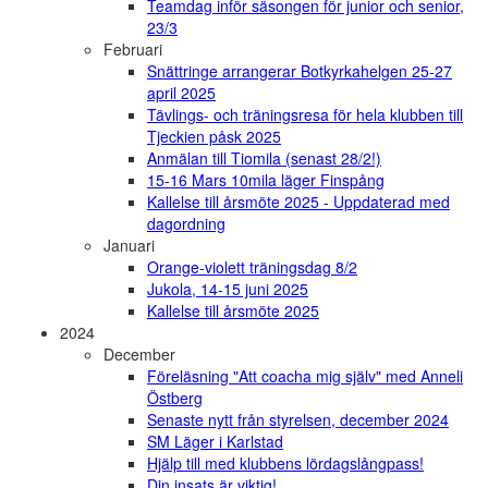
Teamdag inför säsongen för junior och senior,
23/3
Februari
Snättringe arrangerar Botkyrkahelgen 25-27
april 2025
Tävlings- och träningsresa för hela klubben till
Tjeckien påsk 2025
Anmälan till Tiomila (senast 28/2!)
15-16 Mars 10mila läger Finspång
Kallelse till årsmöte 2025 - Uppdaterad med
dagordning
Januari
Orange-violett träningsdag 8/2
Jukola, 14-15 juni 2025
Kallelse till årsmöte 2025
2024
December
Föreläsning "Att coacha mig själv" med Anneli
Östberg
Senaste nytt från styrelsen, december 2024
SM Läger i Karlstad
Hjälp till med klubbens lördagslångpass!
Din insats är viktig!