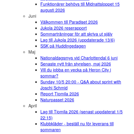
Funktionärer behövs till Midnattsloppet 15
augusti 2026
Juni
Välkommen till Paradiset 2026
Jukola 2026 reserapport
Sommarträningar för att skriva ut själv
Lag till Jukola 2026 (uppdaterade 13/6)
SSK på Huddingedagen
Maj
Nationaldagsmys vid Charlottendal 6 juni
Senaste nytt från styrelsen, maj 2026
Vill du jobba en vecka på Heron City i
sommar?
Sunday 10/5 20:00 - Q&A about sprint with
Joschi Schmid
Report Tiomila 2026
Naturpasset 2026
April
Lag till Tiomila 2026 (senast uppdaterat 1/5
22:15)
Klubbkläder - beställ nu för leverans till
sommaren