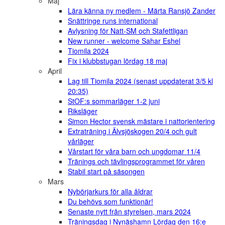
Maj
Lära känna ny medlem - Märta Ransjö Zander
Snättringe runs international
Avlysning för Natt-SM och Stafettligan
New runner - welcome Sahar Eshel
Tiomila 2024
Fix i klubbstugan lördag 18 maj
April
Lag till Tiomila 2024 (senast uppdaterat 3/5 kl
20:35)
StOF:s sommarläger 1-2 juni
Riksläger
Simon Hector svensk mästare i nattorientering
Extraträning i Älvsjöskogen 20/4 och gult
vårläger
Vårstart för våra barn och ungdomar 11/4
Tränings och tävlingsprogrammet för våren
Stabil start på säsongen
Mars
Nybörjarkurs för alla åldrar
Du behövs som funktionär!
Senaste nytt från styrelsen, mars 2024
Träningsdag i Nynäshamn Lördag den 16:e