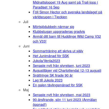
Midnattsloppet 19 Aug samt på Trail-lopp i
Paradiset 16 Sep
Följ Simon Hector och svenska landslaget på
världscupen i Tjeckien
Juli
Mörtsjödubbeln närmar sig
Klubbstugan uppgraderas gradvis
Anmäl ditt barn till Huddinge Wild Camp V32
och V33!
Juni
Sommarträning att skriva ut själv
Het Junimånad för SSK
Jukola/Venla2023
Senaste nytt från styrelsen, juni 2023
Augustiläger vid Charlottendal 12-13 augusti
Snättringe SK firade 90 år
Lag till Jukola 2023
En galen tävlingsmånad för SSK
Maj
Senaste nytt från styrelsen, maj 2023
90-årsfirande, sön 11 juni 2023 (Anmälan
öppnad!)