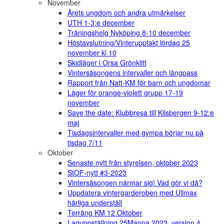
November
Årets ungdom och andra utmärkelser
UTH 1-3:e december
Träningshelg Nyköping 8-10 december
Höstavslutning/Vinterupptakt lördag 25
november kl 10
Skidläger i Orsa Grönklitt
Vintersäsongens intervaller och långpass
Rapport från Natt-KM för barn och ungdomar
Läger för orange-violett grupp 17-19
november
Save the date: Klubbresa till Kilsbergen 9-12:e
maj
Tisdagsintervaller med gympa börjar nu på
tisdag 7/11
Oktober
Senaste nytt från styrelsen, oktober 2023
StOF-nytt #3-2023
Vintersäsongen närmar sig! Vad gör vi då?
Uppdatera vintergarderoben med Ullmax
härliga underställ
Terräng KM 12 Oktober
Laguppställning 25Manna 2023, version 4