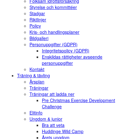
Folksam idrottsförsäkring
Styrelse och kommittéer
Stadgar
Riktlinjer
Policy
Kris- och handlingsplaner
Bildgalleri
Personuppgifter (GDPR)
Integritetspolicy (GDPR)
Enskildas rättigheter avseende
personuppgifter
Kontakt
Träning & tävling
Årsplan
Träningar
Träningar att ladda ner
Pre Christmas Exercise Development
Challenge
Elitinfo
Ungdom & junior
Bra att veta
Huddinge Wild Camp
Årets ungdom