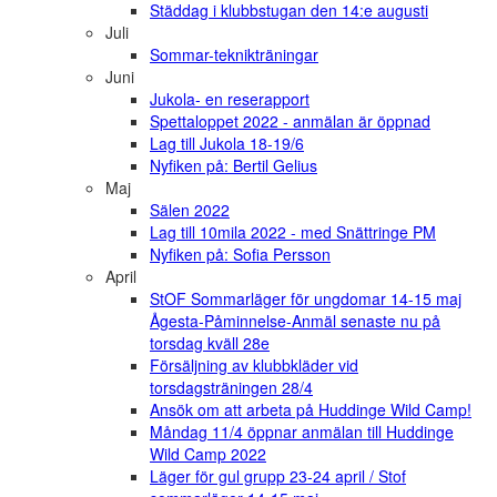
Städdag i klubbstugan den 14:e augusti
Juli
Sommar-teknikträningar
Juni
Jukola- en reserapport
Spettaloppet 2022 - anmälan är öppnad
Lag till Jukola 18-19/6
Nyfiken på: Bertil Gelius
Maj
Sälen 2022
Lag till 10mila 2022 - med Snättringe PM
Nyfiken på: Sofia Persson
April
StOF Sommarläger för ungdomar 14-15 maj
Ågesta-Påminnelse-Anmäl senaste nu på
torsdag kväll 28e
Försäljning av klubbkläder vid
torsdagsträningen 28/4
Ansök om att arbeta på Huddinge Wild Camp!
Måndag 11/4 öppnar anmälan till Huddinge
Wild Camp 2022
Läger för gul grupp 23-24 april / Stof