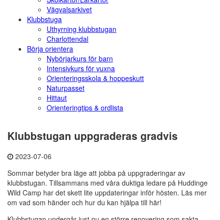
Vägvalsarkivet
Klubbstuga
Uthyrning klubbstugan
Charlottendal
Börja orientera
Nybörjarkurs för barn
Intensivkurs för vuxna
Orienteringsskola & hoppeskutt
Naturpasset
Hittaut
Orienteringtips & ordlista
Klubbstugan uppgraderas gradvis
2023-07-06
Sommar betyder bra läge att jobba på uppgraderingar av
klubbstugan. Tillsammans med våra duktiga ledare på Huddinge
Wild Camp har det skett lite uppdateringar inför hösten. Läs mer
om vad som händer och hur du kan hjälpa till här!
Klubbstugan undergår just nu en större renovering som sakta