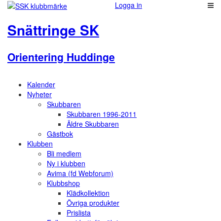
Logga in
Snättringe SK
Orientering Huddinge
Kalender
Nyheter
Skubbaren
Skubbaren 1996-2011
Äldre Skubbaren
Gästbok
Klubben
Bli medlem
Ny i klubben
Avima (fd Webforum)
Klubbshop
Klädkollektion
Övriga produkter
Prislista