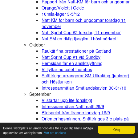
Rapport från Natt-KM för barn och ungdomar
Orange/Violett i Ockle
10mila-läger 3-5/12
Natt-KM för barn och ungdomar torsdag 11
november
Natt Sprint Cup #2 torsdag 11 november
NattSM en riktig ljusglimt i höstmörkret!
Oktober
Rauktit fina prestationer på Gotland
Natt Sprint Cup #1 vid Sundby
Hemsidan får en ansiktslyftning
Vi flyttar nu cafét inomhus
Snättringe arrangerar SM Ultralång (juniorer)
och Höstlunken
Intresseanmälan Smålandskavlen 30-31/10
September
Vi startar upp lite försiktigt
Intresseanmälan Natti-natti 29/9
Bildspelet från firande torsdag 16/9
Orienteringsminnen, Snättringes 3:e plats på
10-mila 1970
Denna webbplats använder cookies för att ge dig bästa möjliga
Okej
Nu digitaliserar vi kvittohanteringen
upplevelse av webbplatsen.
Mer om cookies
Kom med och fira klubbens alla positiva