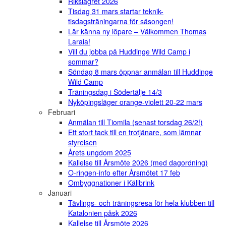
Rikslägret 2026
Tisdag 31 mars startar teknik-
tisdagsträningarna för säsongen!
Lär känna ny löpare – Välkommen Thomas
Laraia!
Vill du jobba på Huddinge Wild Camp i
sommar?
Söndag 8 mars öppnar anmälan till Huddinge
Wild Camp
Träningsdag i Södertälje 14/3
Nyköpingsläger orange-violett 20-22 mars
Februari
Anmälan till Tiomila (senast torsdag 26/2!)
Ett stort tack till en trotjänare, som lämnar
styrelsen
Årets ungdom 2025
Kallelse till Årsmöte 2026 (med dagordning)
O-ringen-info efter Årsmötet 17 feb
Ombyggnationer i Källbrink
Januari
Tävlings- och träningsresa för hela klubben till
Katalonien påsk 2026
Kallelse till Årsmöte 2026