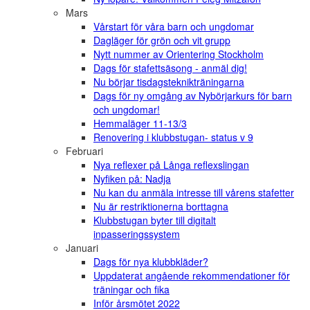
Mars
Vårstart för våra barn och ungdomar
Dagläger för grön och vit grupp
Nytt nummer av Orientering Stockholm
Dags för stafettsäsong - anmäl dig!
Nu börjar tisdagsteknikträningarna
Dags för ny omgång av Nybörjarkurs för barn
och ungdomar!
Hemmaläger 11-13/3
Renovering i klubbstugan- status v 9
Februari
Nya reflexer på Långa reflexslingan
Nyfiken på: Nadja
Nu kan du anmäla intresse till vårens stafetter
Nu är restriktionerna borttagna
Klubbstugan byter till digitalt
inpasseringssystem
Januari
Dags för nya klubbkläder?
Uppdaterat angående rekommendationer för
träningar och fika
Inför årsmötet 2022