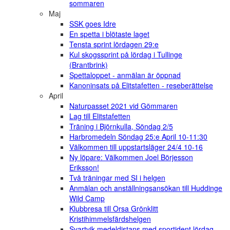
sommaren
Maj
SSK goes Idre
En spetta i blötaste laget
Tensta sprint lördagen 29:e
Kul skogssprint på lördag i Tullinge
(Brantbrink)
Spettaloppet - anmälan är öppnad
Kanoninsats på Elitstafetten - reseberättelse
April
Naturpasset 2021 vid Gömmaren
Lag till Elitstafetten
Träning i Björnkulla, Söndag 2/5
Harbromedeln Söndag 25:e April 10-11:30
Välkommen till uppstartsläger 24/4 10-16
Ny löpare: Välkommen Joel Börjesson
Eriksson!
Två träningar med SI i helgen
Anmälan och anställningsansökan till Huddinge
Wild Camp
Klubbresa till Orsa Grönklitt
Kristihimmelsfärdshelgen
Svartvik medeldistans med sportident lördag