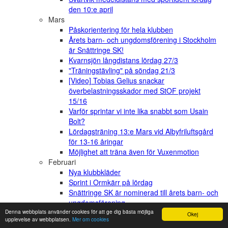
den 10:e april
Mars
Påskorientering för hela klubben
Årets barn- och ungdomsförening i Stockholm
är Snättringe SK!
Kvarnsjön långdistans lördag 27/3
"Träningstävling" på söndag 21/3
[Video] Tobias Gelius snackar
överbelastningsskador med StOF projekt
15/16
Varför sprintar vi inte lika snabbt som Usain
Bolt?
Lördagsträning 13:e Mars vid Albyfriluftsgård
för 13-16 åringar
Möjlighet att träna även för Vuxenmotion
Februari
Nya klubbkläder
Sprint i Ormkärr på lördag
Snättringe SK är nominerad till årets barn- och
ungdomsförening
Denna webbplats använder cookies för att ge dig bästa möjliga
Januari
Okej
upplevelse av webbplatsen.
Mer om cookies
Inför årsmötet