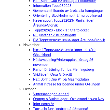
Natt Sprint Cup #2 onsdag 21 december
Information Topp232023
Gemensamt firande av årets alla framgångar
Orientering Stockholm no.4 är nu publicerad
Reserapport Topp232023/10mila-läger
Årsunda/Storvik
Topp232023 - Block 1 : Startblocket
Nu julstädar vi klubbstugan!
PM Topp232023/10mila-läger Årsunda/Storvik
November
Kickoff Topp23023/10mila-läger - 2-4/12
Gästrikland
Höstavslutning/Vinterupptakt lördag 26
november
Kartor för träning Tumba-Flemingsberg
Skidläger i Orsa Grönklitt
Natt Sprint Cup #1 på Masmoplatån
Anmäl intresse för boende under O-Ringen
Oktober
Vintersäsongen är här!
Orange & Violett läger i Oxelösund 18-20 Nov
Inför nästa år
Tack alla funktionärer på 25manna!