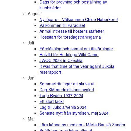
Dags för provning och beställning av
klubbkläder
Augusti
Ny löpare – Välkommen Chloé Haberkorn!
Välkommen till Paradiset
Anmäl intresse till höstens stafetter
Höststart för torsdagsträningarna
Juli
Föreläsning och samtal om ätstörningar
Halvtid för Huddinge Wild Camp
JWOC 2024 in Czechia
It was that time of the year again! Jukola
reserapport
Juni
Sommarträningar att skriva ut
Dag-KM medeldistans avgjort
Terje Rydén 1937-2024
Ett stort tack!
Lag till Jukola/Venla 2024
Senaste nytt från styrelsen, maj 2024
Maj
Lära känna ny medlem - Märta Ransjö Zander
Snättringe runs international