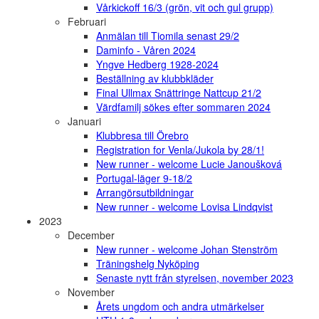
Vårkickoff 16/3 (grön, vit och gul grupp)
Februari
Anmälan till Tiomila senast 29/2
Daminfo - Våren 2024
Yngve Hedberg 1928-2024
Beställning av klubbkläder
Final Ullmax Snättringe Nattcup 21/2
Värdfamilj sökes efter sommaren 2024
Januari
Klubbresa till Örebro
Registration for Venla/Jukola by 28/1!
New runner - welcome Lucie Janoušková
Portugal-läger 9-18/2
Arrangörsutbildningar
New runner - welcome Lovisa Lindqvist
2023
December
New runner - welcome Johan Stenström
Träningshelg Nyköping
Senaste nytt från styrelsen, november 2023
November
Årets ungdom och andra utmärkelser