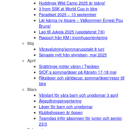
Huddinge Wild Camp 2025 är igång!
3 from SSK at World Cup in Idre
Paradiset 2025 – 13 september
Lär känna ny löpare – Välkommen Ernest Pou
Bruns!
Lag till Jukola 2025 (uppdaterat 7/6)
Rapport från KM i inomhusorientering
Maj
Våravslutning/sommarupptakt 8 juni
Senaste nytt från styrelsen, maj 2025
April
Snättringe möter våren i Tjeckien
StOF:s sommarläger på Kärsön 17-18 maj
Riksläger och världscup: sommarläger/resor till
Idre
Mars
Vårstart för våra barn och ungdomar 3 april
Älgspillningsinventering
Läger för barn och ungdomar
Klubbshoppen är öppen
Teamdag inför säsongen för junior och senior,
23/3