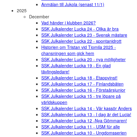
Anmälan till Jukola (senast 11/1)
2025
December
Vad händer i klubben 2026?
SSK Julkalender Lucka 24 - Olika är bra
SSK Julkalender Lucka 23 - Svensk mästare
SSK Julkalender Lucka 22 - spontanidrott
Historien om Tristan vid Tiomila 2025 -
chansningen som gick hem
SSK Julkalender Lucka 20 - nya möjligheter
SSK Julkalender Lucka 19 - En glad
tävlingsledare!
SSK Julkalender Lucka 18 - Etappvinst!
SSK Julkalender Lucka 17 - Finlandsbåten
SSK Julkalender Lucka 16 - Förstaårsjunior
SSK Julkalender Lucka 15 - tre löpare på
världskuppen
SSK Julkalender Lucka 14 - Vår kassör Anders
SSK Julkalender Lucka 13 - I dag är det Lucia!
SSK Julkalender Lucka 12 -Nya Gömmaren!
SSK Julkalender Lucka 11 - USM für alle
SSK Julkalender Lucka 10 - Ungdomsserien