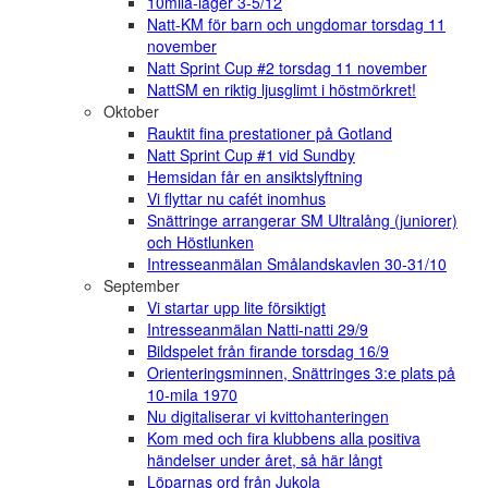
10mila-läger 3-5/12
Natt-KM för barn och ungdomar torsdag 11
november
Natt Sprint Cup #2 torsdag 11 november
NattSM en riktig ljusglimt i höstmörkret!
Oktober
Rauktit fina prestationer på Gotland
Natt Sprint Cup #1 vid Sundby
Hemsidan får en ansiktslyftning
Vi flyttar nu cafét inomhus
Snättringe arrangerar SM Ultralång (juniorer)
och Höstlunken
Intresseanmälan Smålandskavlen 30-31/10
September
Vi startar upp lite försiktigt
Intresseanmälan Natti-natti 29/9
Bildspelet från firande torsdag 16/9
Orienteringsminnen, Snättringes 3:e plats på
10-mila 1970
Nu digitaliserar vi kvittohanteringen
Kom med och fira klubbens alla positiva
händelser under året, så här långt
Löparnas ord från Jukola