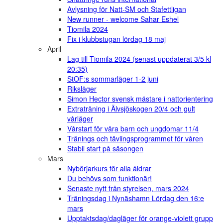
Avlysning för Natt-SM och Stafettligan
New runner - welcome Sahar Eshel
Tiomila 2024
Fix i klubbstugan lördag 18 maj
April
Lag till Tiomila 2024 (senast uppdaterat 3/5 kl
20:35)
StOF:s sommarläger 1-2 juni
Riksläger
Simon Hector svensk mästare i nattorientering
Extraträning i Älvsjöskogen 20/4 och gult
vårläger
Vårstart för våra barn och ungdomar 11/4
Tränings och tävlingsprogrammet för våren
Stabil start på säsongen
Mars
Nybörjarkurs för alla åldrar
Du behövs som funktionär!
Senaste nytt från styrelsen, mars 2024
Träningsdag i Nynäshamn Lördag den 16:e
mars
Upptaktsdag/dagläger för orange-violett grupp