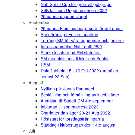
Natt Sprint Cup för grön-vit-gul grupp
SSK tar hem Ungdomsserien 2022
25manna ungdomslaget
September
25manna Flemingsberg- snart är det dags!
Sprintträning i Fullerstaparken
Terräng-KM för våra ungdomar och juniorer
Intresseanmälan Natti-natti 28/9
Starka insatser på SM stafetten
SM medeldistans JUnior och Senior
USM
DalaDubbeln 15 - 16 Okt 2022 (anmälan
senast 22 Sep)
Augusti
Nyfiken på: Jonas Pannagel
Beställning och försäljning av klubbkläder
Anmälan till Stafett DM 4:e september
Inbjudan till sommarresa 2023
Charlottendalsläger 20-21 Aug 2022
Höststart för torsdagsträningarna
Städdag i klubbstugan den 14:e augusti
Juli