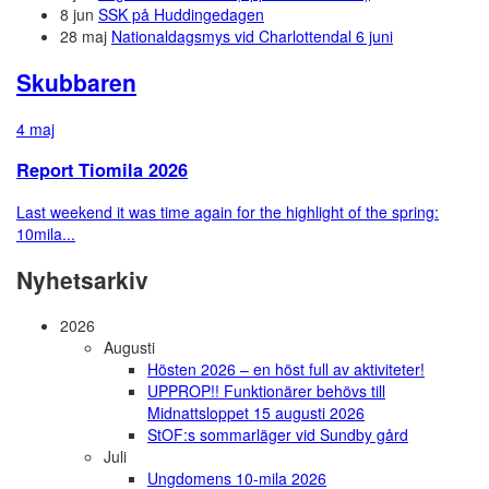
8 jun
SSK på Huddingedagen
28 maj
Nationaldagsmys vid Charlottendal 6 juni
Skubbaren
4 maj
Report Tiomila 2026
Last weekend it was time again for the highlight of the spring:
10mila...
Nyhetsarkiv
2026
Augusti
Hösten 2026 – en höst full av aktiviteter!
UPPROP!! Funktionärer behövs till
Midnattsloppet 15 augusti 2026
StOF:s sommarläger vid Sundby gård
Juli
Ungdomens 10-mila 2026