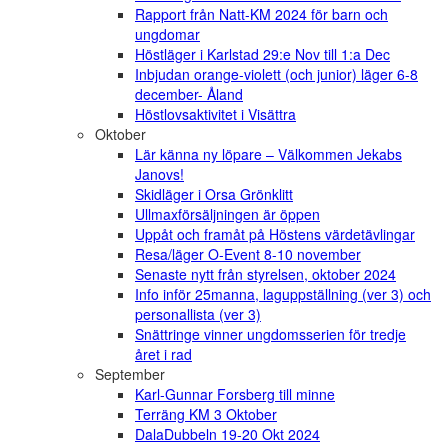
Rapport från Natt-KM 2024 för barn och
ungdomar
Höstläger i Karlstad 29:e Nov till 1:a Dec
Inbjudan orange-violett (och junior) läger 6-8
december- Åland
Höstlovsaktivitet i Visättra
Oktober
Lär känna ny löpare – Välkommen Jekabs
Janovs!
Skidläger i Orsa Grönklitt
Ullmaxförsäljningen är öppen
Uppåt och framåt på Höstens värdetävlingar
Resa/läger O-Event 8-10 november
Senaste nytt från styrelsen, oktober 2024
Info inför 25manna, laguppställning (ver 3) och
personallista (ver 3)
Snättringe vinner ungdomsserien för tredje
året i rad
September
Karl-Gunnar Forsberg till minne
Terräng KM 3 Oktober
DalaDubbeln 19-20 Okt 2024