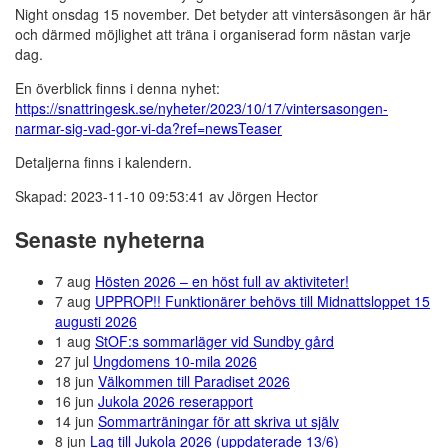
Night onsdag 15 november. Det betyder att vintersäsongen är här
och därmed möjlighet att träna i organiserad form nästan varje
dag.
En överblick finns i denna nyhet:
https://snattringesk.se/nyheter/2023/10/17/vintersasongen-
narmar-sig-vad-gor-vi-da?ref=newsTeaser
Detaljerna finns i kalendern.
Skapad: 2023-11-10 09:53:41 av Jörgen Hector
Senaste nyheterna
7 aug
Hösten 2026 – en höst full av aktiviteter!
7 aug
UPPROP!! Funktionärer behövs till Midnattsloppet 15
augusti 2026
1 aug
StOF:s sommarläger vid Sundby gård
27 jul
Ungdomens 10-mila 2026
18 jun
Välkommen till Paradiset 2026
16 jun
Jukola 2026 reserapport
14 jun
Sommarträningar för att skriva ut själv
8 jun
Lag till Jukola 2026 (uppdaterade 13/6)