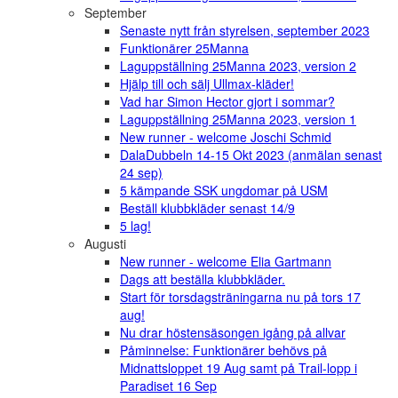
September
Senaste nytt från styrelsen, september 2023
Funktionärer 25Manna
Laguppställning 25Manna 2023, version 2
Hjälp till och sälj Ullmax-kläder!
Vad har Simon Hector gjort i sommar?
Laguppställning 25Manna 2023, version 1
New runner - welcome Joschi Schmid
DalaDubbeln 14-15 Okt 2023 (anmälan senast
24 sep)
5 kämpande SSK ungdomar på USM
Beställ klubbkläder senast 14/9
5 lag!
Augusti
New runner - welcome Elia Gartmann
Dags att beställa klubbkläder.
Start för torsdagsträningarna nu på tors 17
aug!
Nu drar höstensäsongen igång på allvar
Påminnelse: Funktionärer behövs på
Midnattsloppet 19 Aug samt på Trail-lopp i
Paradiset 16 Sep