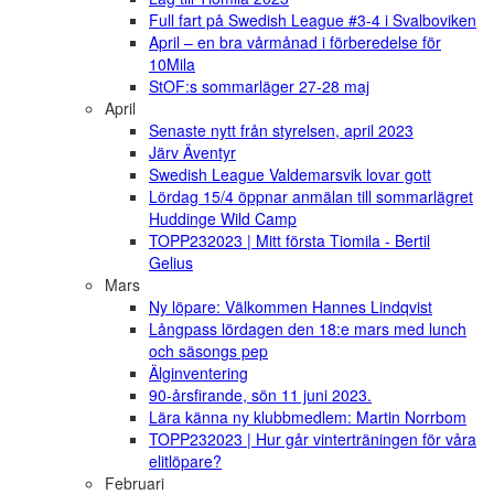
Full fart på Swedish League #3-4 i Svalboviken
April – en bra vårmånad i förberedelse för
10Mila
StOF:s sommarläger 27-28 maj
April
Senaste nytt från styrelsen, april 2023
Järv Äventyr
Swedish League Valdemarsvik lovar gott
Lördag 15/4 öppnar anmälan till sommarlägret
Huddinge Wild Camp
TOPP232023 | Mitt första Tiomila - Bertil
Gelius
Mars
Ny löpare: Välkommen Hannes Lindqvist
Långpass lördagen den 18:e mars med lunch
och säsongs pep
Älginventering
90-årsfirande, sön 11 juni 2023.
Lära känna ny klubbmedlem: Martin Norrbom
TOPP232023 | Hur går vinterträningen för våra
elitlöpare?
Februari