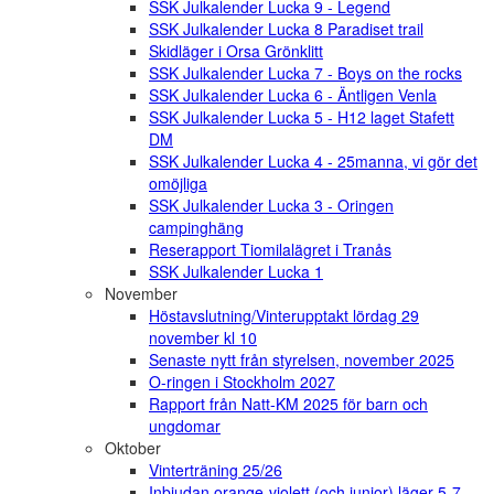
SSK Julkalender Lucka 9 - Legend
SSK Julkalender Lucka 8 Paradiset trail
Skidläger i Orsa Grönklitt
SSK Julkalender Lucka 7 - Boys on the rocks
SSK Julkalender Lucka 6 - Äntligen Venla
SSK Julkalender Lucka 5 - H12 laget Stafett
DM
SSK Julkalender Lucka 4 - 25manna, vi gör det
omöjliga
SSK Julkalender Lucka 3 - Oringen
campinghäng
Reserapport Tiomilalägret i Tranås
SSK Julkalender Lucka 1
November
Höstavslutning/Vinterupptakt lördag 29
november kl 10
Senaste nytt från styrelsen, november 2025
O-ringen i Stockholm 2027
Rapport från Natt-KM 2025 för barn och
ungdomar
Oktober
Vinterträning 25/26
Inbjudan orange-violett (och junior) läger 5-7