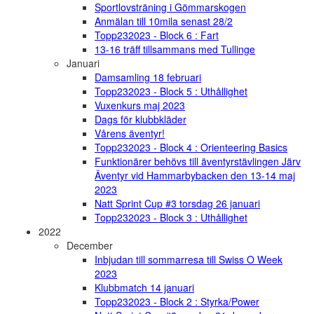
Sportlovsträning i Gömmarskogen
Anmälan till 10mila senast 28/2
Topp232023 - Block 6 : Fart
13-16 träff tillsammans med Tullinge
Januari
Damsamling 18 februari
Topp232023 - Block 5 : Uthållighet
Vuxenkurs maj 2023
Dags för klubbkläder
Vårens äventyr!
Topp232023 - Block 4 : Orienteering Basics
Funktionärer behövs till äventyrstävlingen Järv
Äventyr vid Hammarbybacken den 13-14 maj
2023
Natt Sprint Cup #3 torsdag 26 januari
Topp232023 - Block 3 : Uthållighet
2022
December
Inbjudan till sommarresa till Swiss O Week
2023
Klubbmatch 14 januari
Topp232023 - Block 2 : Styrka/Power