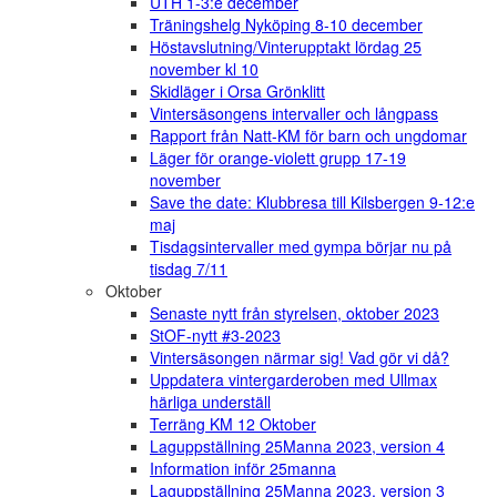
UTH 1-3:e december
Träningshelg Nyköping 8-10 december
Höstavslutning/Vinterupptakt lördag 25
november kl 10
Skidläger i Orsa Grönklitt
Vintersäsongens intervaller och långpass
Rapport från Natt-KM för barn och ungdomar
Läger för orange-violett grupp 17-19
november
Save the date: Klubbresa till Kilsbergen 9-12:e
maj
Tisdagsintervaller med gympa börjar nu på
tisdag 7/11
Oktober
Senaste nytt från styrelsen, oktober 2023
StOF-nytt #3-2023
Vintersäsongen närmar sig! Vad gör vi då?
Uppdatera vintergarderoben med Ullmax
härliga underställ
Terräng KM 12 Oktober
Laguppställning 25Manna 2023, version 4
Information inför 25manna
Laguppställning 25Manna 2023, version 3