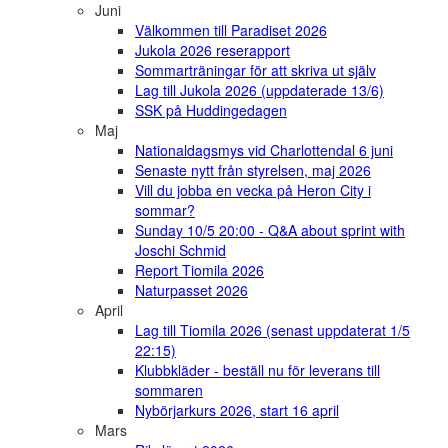
Juni
Välkommen till Paradiset 2026
Jukola 2026 reserapport
Sommarträningar för att skriva ut själv
Lag till Jukola 2026 (uppdaterade 13/6)
SSK på Huddingedagen
Maj
Nationaldagsmys vid Charlottendal 6 juni
Senaste nytt från styrelsen, maj 2026
Vill du jobba en vecka på Heron City i
sommar?
Sunday 10/5 20:00 - Q&A about sprint with
Joschi Schmid
Report Tiomila 2026
Naturpasset 2026
April
Lag till Tiomila 2026 (senast uppdaterat 1/5
22:15)
Klubbkläder - beställ nu för leverans till
sommaren
Nybörjarkurs 2026, start 16 april
Mars