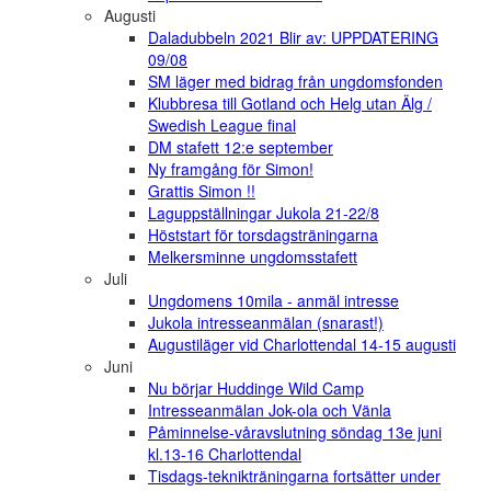
Augusti
Daladubbeln 2021 Blir av: UPPDATERING
09/08
SM läger med bidrag från ungdomsfonden
Klubbresa till Gotland och Helg utan Älg /
Swedish League final
DM stafett 12:e september
Ny framgång för Simon!
Grattis Simon !!
Laguppställningar Jukola 21-22/8
Höststart för torsdagsträningarna
Melkersminne ungdomsstafett
Juli
Ungdomens 10mila - anmäl intresse
Jukola intresseanmälan (snarast!)
Augustiläger vid Charlottendal 14-15 augusti
Juni
Nu börjar Huddinge Wild Camp
Intresseanmälan Jok-ola och Vänla
Påminnelse-våravslutning söndag 13e juni
kl.13-16 Charlottendal
Tisdags-teknikträningarna fortsätter under