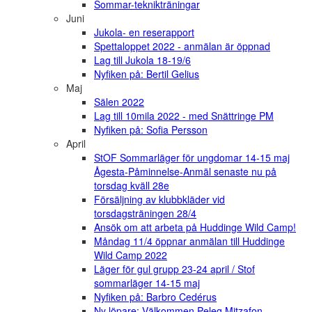
Sommar-teknikträningar
Juni
Jukola- en reserapport
Spettaloppet 2022 - anmälan är öppnad
Lag till Jukola 18-19/6
Nyfiken på: Bertil Gelius
Maj
Sälen 2022
Lag till 10mila 2022 - med Snättringe PM
Nyfiken på: Sofia Persson
April
StOF Sommarläger för ungdomar 14-15 maj
Ågesta-Påminnelse-Anmäl senaste nu på
torsdag kväll 28e
Försäljning av klubbkläder vid
torsdagsträningen 28/4
Ansök om att arbeta på Huddinge Wild Camp!
Måndag 11/4 öppnar anmälan till Huddinge
Wild Camp 2022
Läger för gul grupp 23-24 april / Stof
sommarläger 14-15 maj
Nyfiken på: Barbro Cedérus
Ny löpare: Välkommen Peleg Mitzafon