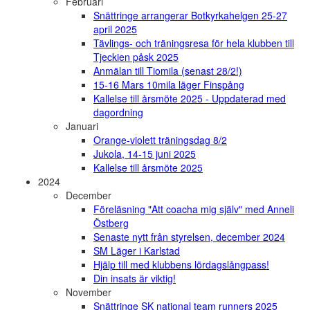
Februari
Snättringe arrangerar Botkyrkahelgen 25-27
april 2025
Tävlings- och träningsresa för hela klubben till
Tjeckien påsk 2025
Anmälan till Tiomila (senast 28/2!)
15-16 Mars 10mila läger Finspång
Kallelse till årsmöte 2025 - Uppdaterad med
dagordning
Januari
Orange-violett träningsdag 8/2
Jukola, 14-15 juni 2025
Kallelse till årsmöte 2025
2024
December
Föreläsning "Att coacha mig själv" med Anneli
Östberg
Senaste nytt från styrelsen, december 2024
SM Läger i Karlstad
Hjälp till med klubbens lördagslångpass!
Din insats är viktig!
November
Snättringe SK national team runners 2025