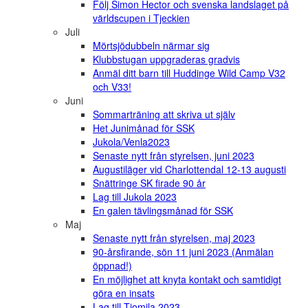
Följ Simon Hector och svenska landslaget på
världscupen i Tjeckien
Juli
Mörtsjödubbeln närmar sig
Klubbstugan uppgraderas gradvis
Anmäl ditt barn till Huddinge Wild Camp V32
och V33!
Juni
Sommarträning att skriva ut själv
Het Junimånad för SSK
Jukola/Venla2023
Senaste nytt från styrelsen, juni 2023
Augustiläger vid Charlottendal 12-13 augusti
Snättringe SK firade 90 år
Lag till Jukola 2023
En galen tävlingsmånad för SSK
Maj
Senaste nytt från styrelsen, maj 2023
90-årsfirande, sön 11 juni 2023 (Anmälan
öppnad!)
En möjlighet att knyta kontakt och samtidigt
göra en insats
Lag till Tiomila 2023