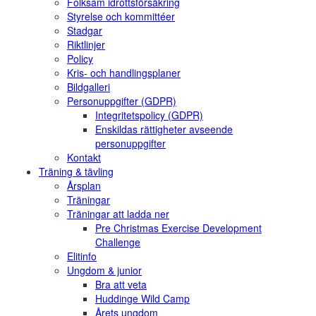
Folksam idrottsförsäkring
Styrelse och kommittéer
Stadgar
Riktlinjer
Policy
Kris- och handlingsplaner
Bildgalleri
Personuppgifter (GDPR)
Integritetspolicy (GDPR)
Enskildas rättigheter avseende
personuppgifter
Kontakt
Träning & tävling
Årsplan
Träningar
Träningar att ladda ner
Pre Christmas Exercise Development
Challenge
Elitinfo
Ungdom & junior
Bra att veta
Huddinge Wild Camp
Årets ungdom