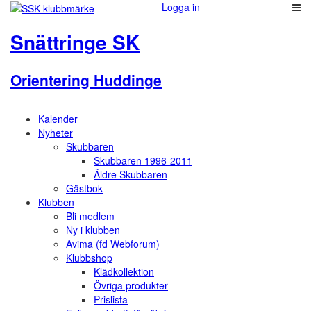
Logga in
Snättringe SK
Orientering Huddinge
Kalender
Nyheter
Skubbaren
Skubbaren 1996-2011
Äldre Skubbaren
Gästbok
Klubben
Bli medlem
Ny i klubben
Avima (fd Webforum)
Klubbshop
Klädkollektion
Övriga produkter
Prislista